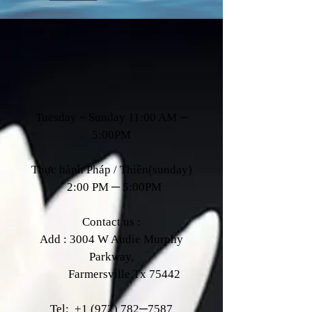
Ngày Giờ
Phục Vụ
Tuesday ~ Sunday 11:00 AM ─
5:00PM
Thực hành Pháp / Thiền(sunday)
2:00 PM ─ 5:00PM
Contact us :
Add : 3004 W Audie Murphy
Parkway,
Farmersville,Tx 75442
Tel:
+1 (972) 782
─7587