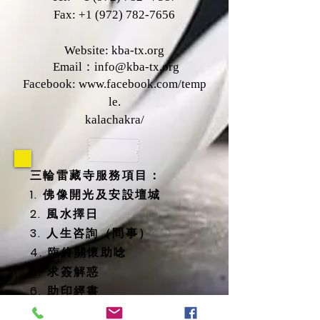
Fax:
+1 (972) 782-7656
Website: kba-tx.org
Email：
info@kba-tx.org
Facebook:
www.facebook.com/temp
le.
kalachakra/
三輪雷藏寺服務項目：
1. 佛像開光及安設壇城
2. 風水擇日
3. 人生咨詢（問事）
4. 臨終關懷助唸
5. 求簽解惑
6. 助印經書
7. 太歲燈/光明燈