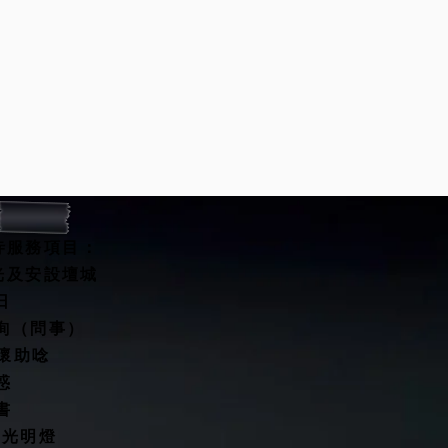
寺服務項目：
開光及安設壇城
水擇日
咨詢（問事）
關懷助唸
惑
書
燈/光明燈