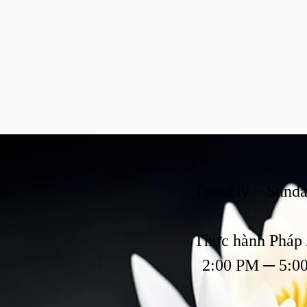
Ngày G
Tuesday ~ Sund
Thực hành Pháp 
2:00 PM ─ 5:0