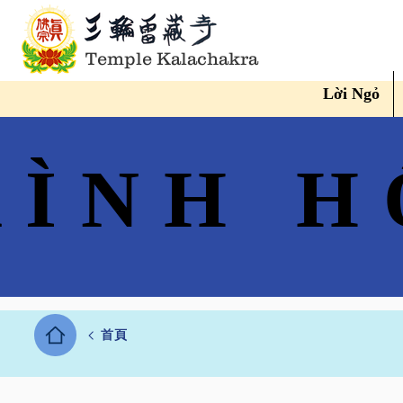
Temple Kalachakra
Lời Ngỏ
RÌNH H
RÌNH H
首頁