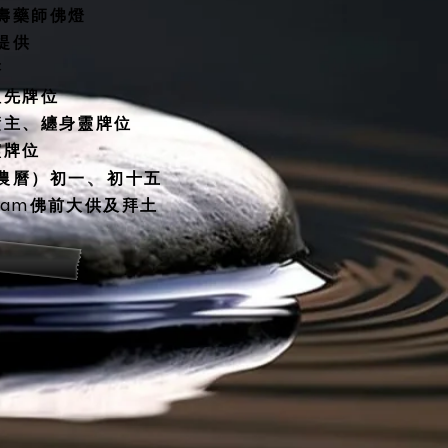
延壽藥師佛燈
殿提供
塔
祖先牌位
債主、纏身靈牌位
靈牌位
、
（農曆）初一
初十五
30am佛前大供及拜土