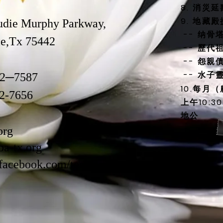
8. 消災
9. 地藏
udie Murphy Parkway,
-- 纳骨
,Tx 75442
-- 歷代
-- 怨親
-- 水子
82─7587
10.每月
82-7656
上午10:
地公
org
a-tx.org
acebook.com/temple.