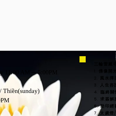
iờ Phục Vụ
三輪雷藏
1. 佛像
ay 11:00 AM ─ 5:00PM
2. 風
3. 人生
/ Thiền(sunday)
4. 臨終
5. 求簽解
0PM
6. 助印經
7. 太歲