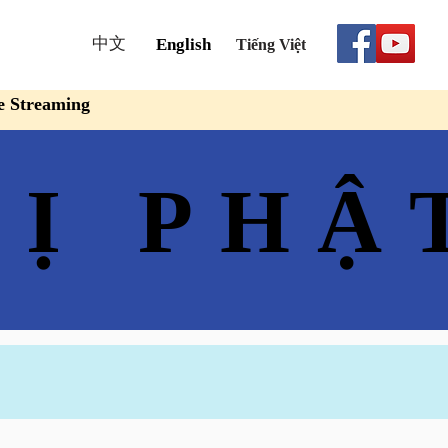
中文
English
Tiếng Việt
e Streaming
Ị PHẬ
Ị PHẬ