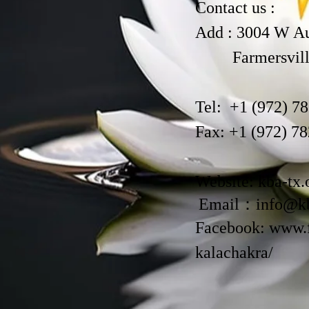
Contact us :
Add : 3004 W A
Farmersville
Tel: +1 (972) 7
Fax: +1 (972) 7
Website: kba-tx.
Email：
info@kb
Facebook:
www.f
kalachakra/