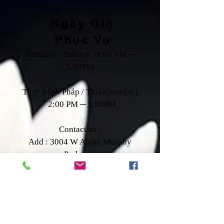
Ngày Giờ
Phục Vụ
Tuesday ~ Sunday 11:00 AM ─
5:00PM
Thực hành Pháp / Thiền(sunday)
2:00 PM ─ 5:00PM
Contact us :
Add : 3004 W Audie Murphy
Parkway,
Farmersville,Tx 75442
Tel:
+1 (972) 782
─7587
Fax:
+1 (972) 782-7656