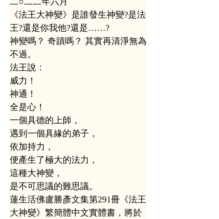
二○二二年六月
《法王大神變》是誰發生神變?是法
王?還是你我他?還是……?
神變嗎？ 奇蹟嗎？ 其實再清淨無為
不過。
法王說：
威力！
神通！
全是心！
一個具德的上師，
遇到一個具緣的弟子，
依加持力，
便產生了極大的法力，
這種大神變，
是不可思議的難思議。
蓮生活佛盧勝彥文集第291冊《法王
大神變》繁簡體中文實體書，將於