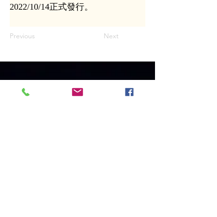
2022/10/14正式發行。
Previous
Next
Ngày Giờ
Phục Vụ
Tuesday ~ Sunday 11:00 AM ─
5:00PM
Thực hành Pháp / Thiền(sunday)
2:00 PM ─ 5:00PM
Contact us :
Add : 3004 W Audie Murphy