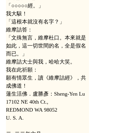
「○○○○○經。」
我大駭！
「這根本就沒有名字？」
維摩詰答：
「文殊無言，維摩杜口。本來就是
如此，這一切世間的名，全是假名
而已。」
維摩詰大士與我，哈哈大笑。
我在此祈願：
願有情眾生，讀《維摩詰經》，共
成佛道！
蓮生活佛．盧勝彥：Sheng-Yen Lu
17102 NE 40th Ct.,
REDMOND WA 98052
U. S. A.