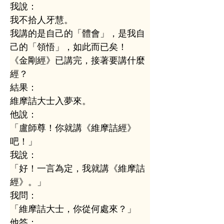
我說：
我不拾人牙慧。
我講的是自己的「體會」，是我自
己的「領悟」，如此而已矣！
《金剛經》已講完，接著要講什麼
經？
結果：
維摩詰大士入夢來。
他說：
「盧師尊！你就講《維摩詰經》
吧！」
我說：
「好！一言為定，我就講《維摩詰
經》。」
我問：
「維摩詰大士，你從何處來？」
他答：