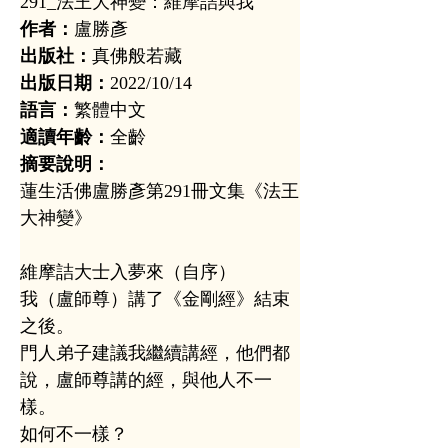
291_法王大神變：維摩詰與我
作者：
盧勝彥
出版社：
真佛般若藏
出版日期：
2022/10/14
語言：
繁體中文
適讀年齡：
全齡
摘要說明：
蓮生活佛盧勝彥第291冊文集《法王
大神變》
維摩詰大士入夢來（自序）
我（盧師尊）講了《金剛經》結束
之後。
門人弟子建議我繼續講經，他們都
說，盧師尊講的經，與他人不一
樣。
如何不一樣？