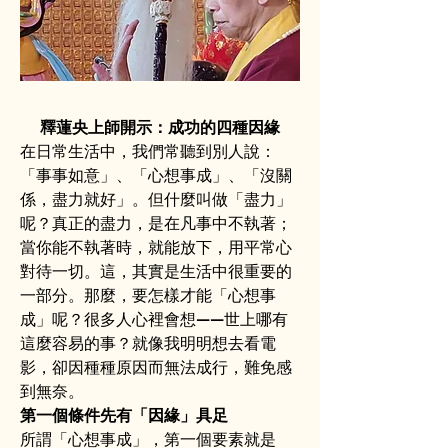
釋蓮央上師開示：成功的四種因緣
在日常生活中，我們常聽到別人說：
「事事如意」、「心想事成」、「沒關
係，盡力就好」。但什麼叫做「盡力」
呢？真正的盡力，是在凡事中不執著；
當你能不執著時，就能放下，用平常心
對待一切。這，其實是生活中很重要的
一部分。那麼，要怎樣才能「心想事
成」呢？很多人心裡會想——世上哪有
這麼容易的事？就像我明明想去看電
影，卻因種種原因而無法成行，難免感
到無奈。
第一個條件先有「因緣」具足
所謂「心想事成」，第一個要素就是