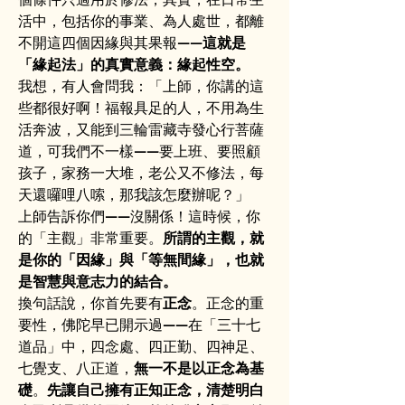
活中，包括你的事業、為人處世，都離
不開這四個因緣與其果報——
這就是
「緣起法」的真實意義：緣起性空。
我想，有人會問我：「上師，你講的這
些都很好啊！福報具足的人，不用為生
活奔波，又能到三輪雷藏寺發心行菩薩
道，可我們不一樣——要上班、要照顧
孩子，家務一大堆，老公又不修法，每
天還囉哩八嗦，那我該怎麼辦呢？」
上師告訴你們——沒關係！這時候，你
的「主觀」非常重要。
所謂的主觀，就
是你的「因緣」與「等無間緣」，也就
是智慧與意志力的結合。
換句話說，你首先要有
正念
。正念的重
要性，佛陀早已開示過——在「三十七
道品」中，四念處、四正勤、四神足、
七覺支、八正道，
無一不是以正念為基
礎
。
先讓自己擁有正知正念，清楚明白