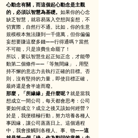
心動念有關，而這個起心動念是主觀
的，必須以智慧為基礎。
如果你的心念
缺乏智慧，就容易落入空想與妄想，不
切實際，自然行不通。比如，你的生意
規模根本無法賺到一千億萬，但你偏偏
妄想要賺這麼多錢——行得通嗎？當然
不可能，只是浪費生命罷了！
所以，要以智慧生起正知正念，才能帶
動第二個條件——「等無間緣」，用堅
持不懈的意志力去執行正確的目標。否
則，沒有堅持的力量，即使目標正確，
最終還是會半途而廢。
那麼，「所緣緣」是什麼呢？
就是當我
想成立一間公司，每天都會思考：公司
要如何成立？成立之後又該如何經營？
於是，我便積極行動，努力培養各種人
事因緣，讓公司蒸蒸日上。這個過程
中，我會接觸到各種人、事、物——
這
就是第一個「緣」作為動詞的意義：去