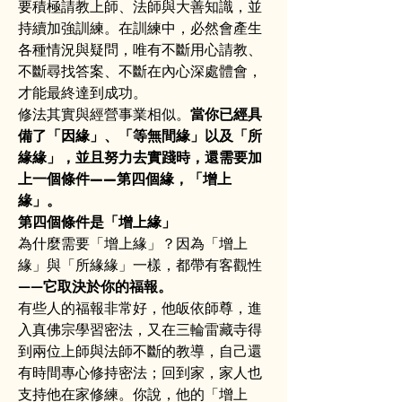
要積極請教上師、法師與大善知識，並
持續加強訓練。在訓練中，必然會產生
各種情況與疑問，唯有不斷用心請教、
不斷尋找答案、不斷在內心深處體會，
才能最終達到成功。
修法其實與經營事業相似。
當你已經具
備了「因緣」、「等無間緣」以及「所
緣緣」，並且努力去實踐時，還需要加
上一個條件——第四個緣，「增上
緣」。
第四個條件是「增上緣」
為什麼需要「增上緣」？因為「增上
緣」與「所緣緣」一樣，都帶有客觀性
——
它取決於你的福報。
有些人的福報非常好，他皈依師尊，進
入真佛宗學習密法，又在三輪雷藏寺得
到兩位上師與法師不斷的教導，自己還
有時間專心修持密法；回到家，家人也
支持他在家修練。你說，他的「增上