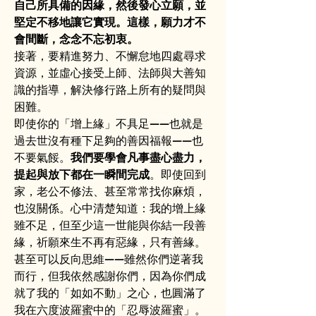
自己所具備的因緣，然後發心立願，並
堅定不移地讓它實現。這樣，願力才不
會間斷，念念不忘初衷。
接著，要精進努力、不懈怠地四處尋求
資源，並虛心接受上師、法師與大善知
識的指導，解決修行路上所有的疑問與
困難。
即使你的「增上緣」不具足——也就是
過去世沒有種下足夠的善因福報——也
不要氣餒。
我們要學會凡事盡心盡力，
提起與放下都在一瞬間完成
。即使回到
家，老公不修法、甚至常常找你麻煩，
也沒關係。心中清楚知道：我的增上緣
雖不足，但至少這一世能與你結一段善
緣，祈願來生不再有惡緣，只有善緣。
甚至可以反向思維——雖然你們逆著我
而行，但我依然感謝你們，因為你們成
就了我的「如如不動」之心，也圓滿了
我在六度波羅蜜中的「忍辱波羅蜜」。