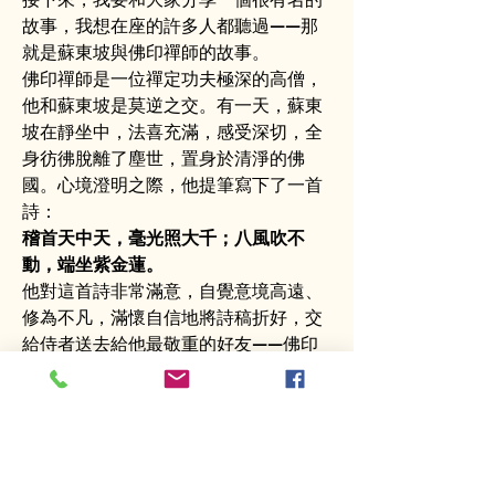
故事，我想在座的許多人都聽過——那
就是蘇東坡與佛印禪師的故事。
佛印禪師是一位禪定功夫極深的高僧，
他和蘇東坡是莫逆之交。有一天，蘇東
坡在靜坐中，法喜充滿，感受深切，全
身彷彿脫離了塵世，置身於清淨的佛
國。心境澄明之際，他提筆寫下了一首
詩：
稽首天中天，毫光照大千；八風吹不
動，端坐紫金蓮。
他對這首詩非常滿意，自覺意境高遠、
修為不凡，滿懷自信地將詩稿折好，交
給侍者送去給他最敬重的好友——佛印
禪師。
佛印禪師展開信一看：「稽首天中天，
毫光照大千；八風吹不動，端坐紫金
蓮。」心中暗笑：「不得了啊！」
於是
提筆在紙上寫下兩個字——「放屁！」