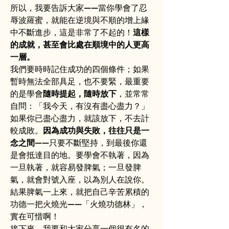
所以，我要告訴大家——當你學會了忍
辱波羅蜜，就能在逆境與不順的增上緣
中不斷進步，這是非常了不起的！
這樣
的成就，甚至會比處在順境中的人更高
一層。
我們要時時記住成功的四個條件；如果
暫時無法全部具足，也不要緊，最重要
的是學會
隨時提起，隨時放下
，並常常
自問：「我今天，有沒有盡心盡力？」
如果你已盡心盡力，就該放下，不去計
較成敗。
因為成功與失敗，往往只是一
念之間
——只要不斷堅持，到最後你還
是會抵達目的地。要學會不執著，因為
一旦執著，就容易發脾氣；一旦發脾
氣，就會對號入座，以為別人在說你。
結果脾氣一上來，就把自己辛苦累積的
功德一把火燒光——「火燒功德林」，
實在可惜啊！
接下來，我要和大家分享一個很有名的