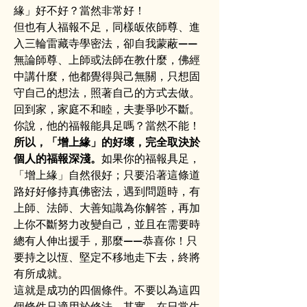
緣」好不好？當然非常好！
但也有人福報不足，同樣皈依師尊、進
入三輪雷藏寺學密法，卻自我蒙蔽——
無論師尊、上師或法師在教什麼，佛經
中講什麼，他都覺得與己無關，只想固
守自己的想法，照著自己的方式去做。
回到家，家庭不和睦，夫妻爭吵不斷。
你說，他的福報能具足嗎？當然不能！
所以，「增上緣」的好壞，完全取決於
個人的福報深淺。
如果你的福報具足，
「增上緣」自然很好；只要沿著這條道
路好好修持真佛密法，遇到問題時，有
上師、法師、大善知識為你解答，再加
上你不斷努力改變自己，並且在需要時
總有人伸出援手，那麼——恭喜你！只
要持之以恆、堅定不移地走下去，終將
有所成就。
這就是成功的四個條件。不要以為這四
個條件只適用於修法，其實，在日常生