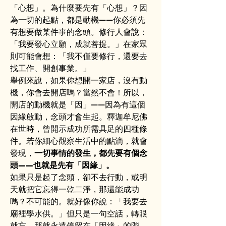
「心想」。為什麼要先有「心想」？因
為一切的起點，都是動機——你必須先
有想要做某件事的念頭。修行人會說：
「我要發心立願，成就菩提。」在家眾
則可能會想：「我不僅要修行，還要去
找工作、開創事業。」
舉例來說，如果你想開一家店，沒有動
機，你會去開店嗎？當然不會！所以，
開店的動機就是「因」——因為有這個
因緣啟動，念頭才會生起。釋迦牟尼佛
在世時，曾開示成功所需具足的四種條
件。若你細心觀察生活中的點滴，就會
發現，
一切事情的發生，都先要有個念
頭——也就是先有「因緣」。
如果只是起了念頭，卻不去行動，或明
天就把它忘得一乾二淨，那還能成功
嗎？不可能的。就好像你說：「我要去
廟裡學水供。」但只是一句空話，轉眼
就忘，那就永遠停留在「因緣」的階