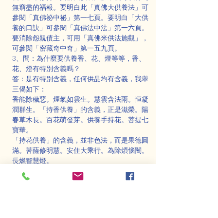
無窮盡的福報。要明白此「真佛大供養法」可
參閱「真佛祕中祕」第一七頁。要明白「大供
養的口訣」可參閱「真佛法中法」第一六頁。
要消除怨親債主，可用「真佛米供法施觀」，
可參閱「密藏奇中奇」第一五九頁。
3、問：為什麼要供養香、花、燈等等，香、
花、燈有特別含義嗎？
答：是有特別含義，任何供品均有含義，我舉
三偈如下：
香能除穢惡。煙氣如雲生。慧雲含法雨。恒凝
潤群生。「持香供養」的含義，正是滋榮。陽
春草木長。百花萌發芽。供養手持花。菩提七
寶華。
「持花供養」的含義，並非色法，而是果德圓
滿。菩薩修明慧。安住大乘行。為除煩惱闇。
長燃智慧燈。
「持燈供養」正是智光恒普照，事法與理法的
相應。持燈供養，正是光明顯現。
4、問：為什麼要供養金剛上師？
答：金剛上師是教授佛法金剛乘的師父，而金
剛上師一定要經過阿闍黎傳法灌頂才可充任。