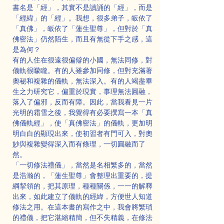
書名是「經」，其實不是讀誦的「經」，而是
「經緯」的「經」。我想，很多弟子，皈依了
「真佛」，皈依了「蓮生聖尊」，但對於「真
佛密法」仍然陌生，而且有無從下手之感，這
是為何？
有的人住在很遠很偏僻的小國，無法同修，對
儀軌很矇矓。有的人雖參加同修，但對充滿著
奧秘和複雜的儀軌，無法深入。有的人竭盡畢
生之力研究它，偏重於現實，事理無法圓融，
落入了偏邪，反而有障。因此，當我看見一片
光明的霜雪之後，我覺得有必要撰寫一本「真
佛儀軌經」，使「真佛密法」的儀軌，更加明
明白白的顯現出來，使初習者有門可入，對奧
妙與複雜變得深入而有條理，一切圓融而了
然。
「一切修法禮儀」，當然是名相繁多的，當然
是浩瀚的，「蓮生聖尊」會整理出重要的，提
綱挈領的，把其原理，種種關係，一一的解釋
出來，如此建立了儀軌的經緯，方便世人知道
修法之用。在這本書的寫作之中，我會將繁瑣
的禮儀，把它湛縮精簡，但不失精義，在修法