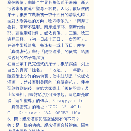
寫信皈依，由於全世界各角落弟子遍佈，新人
欲親來皈依蓮生聖尊不容易。因此，欲皈依的
弟子，祇要在農曆初一或十五日的清晨七時，
面對太陽昇起的方向，唸四皈依咒：「南摩古
魯貝。南摩不達耶。南摩達摩耶。南摩僧伽
耶。蓮生聖尊指引。皈依真佛。」三遍。唸三
遍拜三拜。（初一日或十五日，一次即可）。
在蓮生聖尊這兒，每逢初一或十五日，便在
「真佛密苑」舉行「隔空遙灌」的儀式，給無
法親到的弟子遙灌頂。
在自己家中做完儀式的弟子，祇須寫信，列上
自己的真實「姓名」、「地址」、「年齡」，
隨意附上少許的供佛費，信中註明是「求皈依
灌頂」，然後寄到美國的「真佛密苑」。蓮生
聖尊收到信後，會給大家寄上「皈依證書」及
上師法相，同時指定從何法修起。這也即是取
得「蓮生聖尊」的傳承。Sheng-yen　Lu
「真佛密苑」的地址：17102　NE　4Oth　
Ct.      Redmond　WA.　98052　U.S.A.
6、問：親來灌頂與隔空遙灌有何不同？
答：是一樣的功德。親來灌頂合於禮儀。隔空