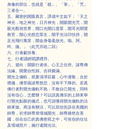
身像的部位，也就是「鏡」、「筆」、「咒」
三者合一。
五、藏密的開眼真言，譯成中文如下：「天之
神光，地之神光，日月神光，開眼開光咒，開
眼光觀視世界，開口光開口度眾，開耳光聞聲
救苦，開心光慈悲眾生，開手光法印扶持，開
足光飛行萬里，開金身毫毫放光。嗡。阿。
吽。攝。」（此咒共唸二回）
六、行者獻供養。
七、行者誦經唱讚禮拜。
八、迴向：開眼行者依。心王之住所。諸尊傳
法緣。開覺自性歸。吉祥圓滿。
開光之儀軌，祇要清淨莊嚴，心中虔敬，合於
禮儀，佛菩薩諸尊慈悲，沒有不下降的。若真
佛行者對開光儀軌不熟，不敢自己開光，同時
沒有信心，怎麼辦？可以請真佛宗的上師來舉
行開光點眼的儀式，也可請懂得開光儀軌的法
師來做。再沒有辦法，可以寫信告訴在美國的
師尊，祈求師尊替壇城開光，師尊雖然在美
國，但在自己的真佛密苑之中，可依你的住址
及壇城照片，施行遙開光法。