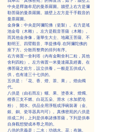
我舉出「真佛密苑」的佈置法，如下：牆壁上
中央是釋迦牟尼的曼荼羅圖。牆壁上右方是彌
勒菩薩的曼荼羅圖。牆壁上左方是千手觀音的
曼荼羅圖。
金身像：中央是阿彌陀佛（瓷製）。右方是瑤
池金母（木雕）。左方是觀音菩薩（木雕）。
而其他金身像，蓮華生大士、地藏王菩薩、不
動明王、四臂觀音、準提佛母…在阿彌陀佛的
座下方。分散而整齊的排列有序。
右方佈置一舍利塔（內有金剛舍利二粒，其他
舍利四粒）。左方佈置一米曼達羅及經書。在
佛菩薩之前方，設立供養，一般是五供或八
供，也有達三十七供的。
五供是：「花、香、燈、茶、果」。燈由燭
代。
八供是（由右而左）螺、果、塗香末、燈燭、
檀香三支不燃、白花五朵、滑水（水加肥皂
粉）、開水。供品全用淨瓶或淨碗裝著（金、
銀、銅、瓷等器具均可）。真佛密苑的八供是
排成二列，上列是供奉諸佛菩薩，下列是供奉
自身觀想變成本尊之用的。
八供的意義是：二水：功德水。花：布施。