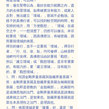
佈置壇城，可以嗎？
答：蓮生聖尊以為，最好在能力範圍之內，盡
力的去佈置壇城。如果確實沒有能力，或家人
反對，無法建立「壇城」，那就不必勉強。這
樣子的真佛行者，可以找到較空閒的時間，較
安靜的地方，用「方便觀想」，「壇城」在虛
空之中，一一想清楚了，仍然可以修法。本宗
較重視「壇城」，因真佛密法，有秘密義，因
而重視壇城的佈置。
禪宗的修行，並不一定重視「壇城」，禪宗行
者，「行、住、坐、臥」均可修禪，山林原野
池畔均可坐禪。真佛密法由於重視「觀想」，
所以「建立壇城」或「觀想壇城」是非常重要
的。有能力的，要「建立壇城」。沒有能力
的，要「觀想壇城」。
3、問：何謂金剛界曼荼羅與胎藏界曼荼羅？
答：金剛界曼荼羅及胎藏界曼荼羅合稱兩部曼
荼羅，也即是密教的「金胎兩部」。此兩部均
是成佛悉地的法門。金剛界曼荼羅就是諸佛始
成果相之法門，是智果也。胎藏界曼荼羅就是
眾生本具理性之法門，是理因也。
4、問：佈置壇城是要「隆重」好，還是「簡