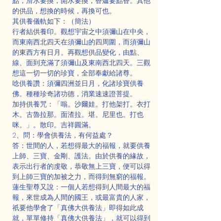
點，滑水要換，開水要換，香爐要點香。其他
的供品，想換的時候，再換可也。
其供養儀軌如下：（簡法）
行者結供養印。觀想宇宙之中須彌山在中央，
而東南西北四天在須彌山的四周圍，而須彌山
的東西方有日月。再觀想供品變化，由點、
線、面到充滿了須彌山及東南西北四天。三觀
想這一切一切的珍寶，全部奉獻給諸尊。
唸供養讚：須彌四洲並日月，化諸珍寶供養
佛。種種珍奇諸功德，消業速速證菩提。
加持供養咒：「嗡。沙爾娃。打他架打。衣打
木。古魯拉那。面渣拉。堪。尼里也。打也
咪。」。散印。吉祥圓滿。
2、問：學會供養法，有何益處？
答：世間的人，若想得最大的福報，就要供養
上師、三寶、金剛、護法。由於供養的緣故，
表示出行者的虔敬，恭敬無上三寶，便可以得
到上師三寶的加被之力，而得到無窮的福報。
蓮生聖尊又說：一個人若想得到人間最大的福
報，來世成為人間的國王，或最富貴的人家，
祇要他學會了「真佛大供養法」即得如此成
就，單單修持「真佛大供養法」，就可以得到