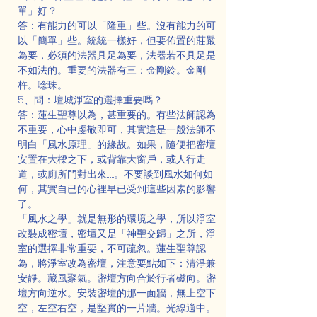
單」好？
答：有能力的可以「隆重」些。沒有能力的可
以「簡單」些。統統一樣好，但要佈置的莊嚴
為要，必須的法器具足為要，法器若不具足是
不如法的。重要的法器有三：金剛鈴。金剛
杵。唸珠。
5、問：壇城淨室的選擇重要嗎？
答：蓮生聖尊以為，甚重要的。有些法師認為
不重要，心中虔敬即可，其實這是一般法師不
明白「風水原理」的緣故。如果，隨便把密壇
安置在大樑之下，或背靠大窗戶，或人行走
道，或廁所門對出來……。不要談到風水如何如
何，其實自已的心裡早已受到這些因素的影響
了。
「風水之學」就是無形的環境之學，所以淨室
改裝成密壇，密壇又是「神聖交歸」之所，淨
室的選擇非常重要，不可疏忽。蓮生聖尊認
為，將淨室改為密壇，注意要點如下：清淨兼
安靜。藏風聚氣。密壇方向合於行者磁向。密
壇方向逆水。安裝密壇的那一面牆，無上空下
空，左空右空，是堅實的一片牆。光線適中。