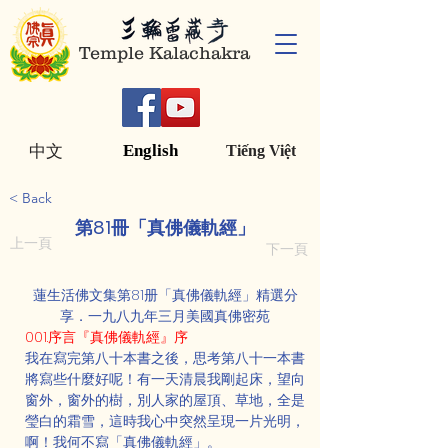
Temple Kalachakra
English
中文
Tiếng Việt
< Back
第81冊「真佛儀軌經」
上一頁
下一頁
蓮生活佛文集第81册「真佛儀軌經」精選分
享．一九八九年三月美國真佛密苑
001.序言『真佛儀軌經』序
我在寫完第八十本書之後，思考第八十一本書
將寫些什麼好呢！有一天清晨我剛起床，望向
窗外，窗外的樹，別人家的屋頂、草地，全是
瑩白的霜雪，這時我心中突然呈現一片光明，
啊！我何不寫「真佛儀軌經」。