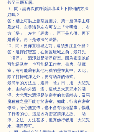
甚至三層五層。
9、問：請再次依序談談壇城上下排列的方法
好嗎？
答：牆上可裝上曼荼羅圖片。第一層供奉主尊
及諸尊。主尊諸尊左右可安上「常明燈」。右
方「塔」，左方「經書」。再下是八供。再下
是香案。再下是修法的法器。
10、問：要佈置壇城之前，還須要注意什麼？
答：選擇好密室，在佈置壇城之前，最好先
「洒淨」，洒淨就是清淨密室。因為密室以前
可能是臥室，也可能是工作室、書房、儲藏
室，有可能藏有其他污穢的靈在其中。因此，
除了打掃乾淨之外，要有洒淨的儀式。
最簡單的方法是，選擇「除」日，用「大悲咒
水」由內向外洒一洒，這就是大悲咒水的洒
淨。大悲咒水洒淨是使密室的鬼靈離去，及惡
魔種種之靈不能存於密室。如此，行者在密室
修法，身心無驚怖，也不會有種種惡事，惱亂
了行者的心。這是因為密室清淨之故。「洒
淨」之法，方法甚多，但真佛行者用「大悲咒
水」洒淨即可。