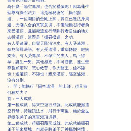
遙灌也同樣合於禮儀。
為什麼「隔空遙灌」也合於禮儀呢！因為蓮生
聖尊有攝召法力，這是極秘密的「攝召撥
遣」，一位開悟的金剛上師，實在已達法身周
遍，光瀰六合的真實意境，不但能攝召行者前
來受灌頂，且能撥遣空行母到行者居住的地方
去授灌頂，這即是「攝召撥遣」之功。
有人受遙灌，自覺天降清涼水。有人受遙灌，
聽見師尊法語。有人受遙灌，重病轉輕，輕病
旋痊。有人受遙灌，不孕症的夫人，馬上得
孕，誕生一男。其他感應，不可勝數，蓮生聖
尊誓願宏深，悲心救苦，作大醫王，信不誣
也！遙灌頂，不誣也！親來灌頂，隔空遙灌，
沒有分別。
7、問：能施行「隔空遙灌」的上師，須具備
何種功力？
答：三大成就：
第一種成就，得乘空遊行成就。此成就能撥遣
空行母，持灌頂法水，飛行千萬里，施於全世
界皈依弟子的真實灌頂境界。
第二種成就，得攝召藏形成就。此成就能攝召
弟子前來壇城，也就是將弟子元神攝到密壇，