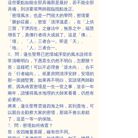
這些要點如能全部具備那是最好，若不能全部
具備，則須要堪輿師親臨指點改正。
「密壇風水」也是一門很大的學問，密壇要
「勝妙莊嚴」，密室「清淨溫柔」，在「上供
三寶，下濟四生」之修法中，無形之中，福慧
增長了，真佛行者得大成就了。這是「佛」、
「壇」、「人」三者合一。即是「天」、
「地」、「人」三者合一。
6、問：蓮生聖尊已把壇城淨室的風水說得非
常清晰明白，下愚眾生仍然不明白，怎麼辦？
答：這樣吧！可以不必理會「逆水向」、合不
合「行者磁向」。祇要房間清淨安靜，安壇的
那一面牆堅實。如果再不明白，宜請堪輿師勘
察。因為佈置密壇是一生一世之事，並非一年
兩年，請懂得風水地理的大師來看看，仍然有
必要的。
將來，蓮生聖尊雲遊四海之時，若到貴地，可
以親自去勘察大家的密壇，那就不會出差錯
了，這是一等一的保險。
7、問：密壇如何佈置？
答：依四種曼荼羅，確有些不同。