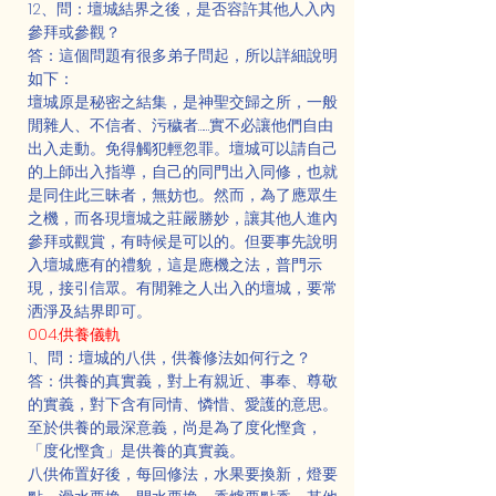
12、問：壇城結界之後，是否容許其他人入內
參拜或參觀？
答：這個問題有很多弟子問起，所以詳細說明
如下：
壇城原是秘密之結集，是神聖交歸之所，一般
閒雜人、不信者、污穢者……實不必讓他們自由
出入走動。免得觸犯輕忽罪。壇城可以請自己
的上師出入指導，自己的同門出入同修，也就
是同住此三昧者，無妨也。然而，為了應眾生
之機，而各現壇城之莊嚴勝妙，讓其他人進內
參拜或觀賞，有時候是可以的。但要事先說明
入壇城應有的禮貌，這是應機之法，普門示
現，接引信眾。有閒雜之人出入的壇城，要常
洒淨及結界即可。
004.供養儀軌
1、問：壇城的八供，供養修法如何行之？
答：供養的真實義，對上有親近、事奉、尊敬
的實義，對下含有同情、憐惜、愛護的意思。
至於供養的最深意義，尚是為了度化慳貪，
「度化慳貪」是供養的真實義。
八供佈置好後，每回修法，水果要換新，燈要