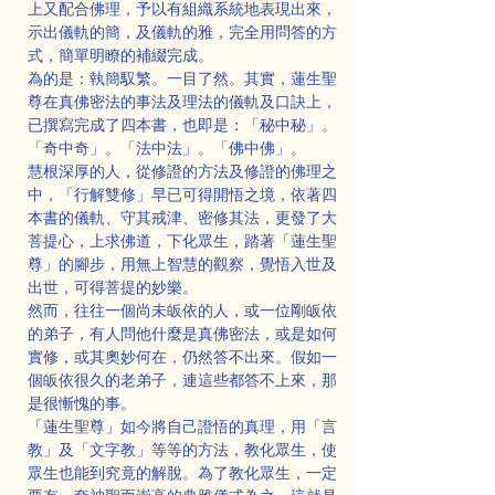
上又配合佛理，予以有組織系統地表現出來，
示出儀軌的簡，及儀軌的雅，完全用問答的方
式，簡單明瞭的補綴完成。
為的是：執簡馭繁。一目了然。其實，蓮生聖
尊在真佛密法的事法及理法的儀軌及口訣上，
已撰寫完成了四本書，也即是：「秘中秘」。
「奇中奇」。「法中法」。「佛中佛」。
慧根深厚的人，從修證的方法及修證的佛理之
中，「行解雙修」早已可得開悟之境，依著四
本書的儀軌、守其戒津、密修其法，更發了大
菩提心，上求佛道，下化眾生，踏著「蓮生聖
尊」的腳步，用無上智慧的觀察，覺悟入世及
出世，可得菩提的妙樂。
然而，往往一個尚未皈依的人，或一位剛皈依
的弟子，有人問他什麼是真佛密法，或是如何
實修，或其奧妙何在，仍然答不出來。假如一
個皈依很久的老弟子，連這些都答不上來，那
是很慚愧的事。
「蓮生聖尊」如今將自己證悟的真理，用「言
教」及「文字教」等等的方法，教化眾生，使
眾生也能到究竟的解脫。為了教化眾生，一定