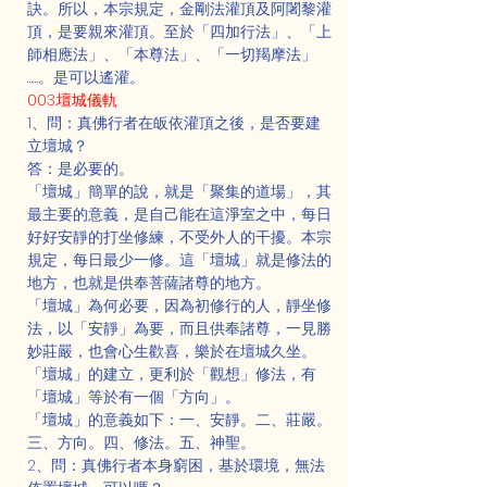
訣。所以，本宗規定，金剛法灌頂及阿闍黎灌
頂，是要親來灌頂。至於「四加行法」、「上
師相應法」、「本尊法」、「一切羯摩法」
……。是可以遙灌。
003.壇城儀軌
1、問：真佛行者在皈依灌頂之後，是否要建
立壇城？
答：是必要的。
「壇城」簡單的說，就是「聚集的道場」，其
最主要的意義，是自己能在這淨室之中，每日
好好安靜的打坐修練，不受外人的干擾。本宗
規定，每日最少一修。這「壇城」就是修法的
地方，也就是供奉菩薩諸尊的地方。
「壇城」為何必要，因為初修行的人，靜坐修
法，以「安靜」為要，而且供奉諸尊，一見勝
妙莊嚴，也會心生歡喜，樂於在壇城久坐。
「壇城」的建立，更利於「觀想」修法，有
「壇城」等於有一個「方向」。
「壇城」的意義如下：一、安靜。二、莊嚴。
三、方向。四、修法。五、神聖。
2、問：真佛行者本身窮困，基於環境，無法