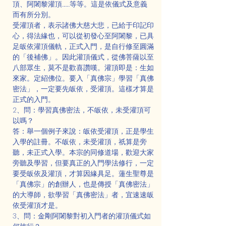
頂、阿闍黎灌頂………等等。這是依儀式及意義
而有所分別。
受灌頂者，表示諸佛大慈大悲，已給于印記印
心，得法緣也，可以從初發心至阿闍黎，已具
足皈依灌頂儀軌，正式入門，是自行修至圓滿
的「後補佛」。因此灌頂儀式，從佛菩薩以至
八部眾生，莫不是歡喜讚嘆。灌頂即是：生如
來家。定紹佛位。要入「真佛宗」學習「真佛
密法」，一定要先皈依，受灌頂。這樣才算是
正式的入門。
2、問：學習真佛密法，不皈依，未受灌頂可
以嗎？
答：舉一個例子來說：皈依受灌頂，正是學生
入學的註冊。不皈依，未受灌頂，祇算是旁
聽，未正式入學。本宗的同修道場，歡迎大家
旁聽及學習，但要真正的入門學法修行，一定
要受皈依及灌頂，才算因緣具足。蓮生聖尊是
「真佛宗」的創辦人，也是傳授「真佛密法」
的大導師，欲學習「真佛密法」者，宜速速皈
依受灌頂才是。
3、問：金剛阿闍黎對初入門者的灌頂儀式如