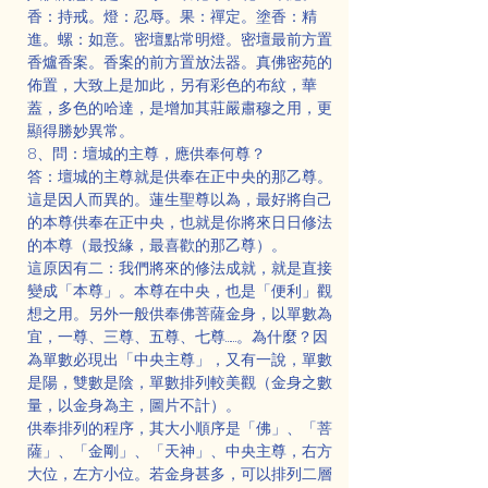
香：持戒。燈：忍辱。果：禪定。塗香：精
進。螺：如意。密壇點常明燈。密壇最前方置
香爐香案。香案的前方置放法器。真佛密苑的
佈置，大致上是加此，另有彩色的布紋，華
蓋，多色的哈達，是增加其莊嚴肅穆之用，更
顯得勝妙異常。
8、問：壇城的主尊，應供奉何尊？
答：壇城的主尊就是供奉在正中央的那乙尊。
這是因人而異的。蓮生聖尊以為，最好將自己
的本尊供奉在正中央，也就是你將來日日修法
的本尊（最投緣，最喜歡的那乙尊）。
這原因有二：我們將來的修法成就，就是直接
變成「本尊」。本尊在中央，也是「便利」觀
想之用。另外一般供奉佛菩薩金身，以單數為
宜，一尊、三尊、五尊、七尊……。為什麼？因
為單數必現出「中央主尊」，又有一說，單數
是陽，雙數是陰，單數排列較美觀（金身之數
量，以金身為主，圖片不計）。
供奉排列的程序，其大小順序是「佛」、「菩
薩」、「金剛」、「天神」、中央主尊，右方
大位，左方小位。若金身甚多，可以排列二層