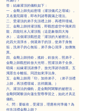
何施行？
答：結緣灌頂的儀軌如下：
一．金剛上師先結密壇（灌頂儀式之壇城），
又名曼陀羅壇，即布列諸尊圓滿之壇法。
二、受灌頂的弟子先頂禮上師，再禮拜壇城。
三、金剛上師持灌頂瓶，即觀想虛空中飛來四
龍，四龍吐水入灌頂瓶（這是象徵四大海
水），這個灌頂觀想是「灌頂的大祕密法」。
此四大清淨水，倒灌弟子的頂，使弟子身無
垢，洗弟子的心無垢，弟子身心清淨，如佛無
異。
四、金剛上師持鈴，搖鈴，鈴放光，照弟子，
金剛上師觀想鈴放大光明，照灌頂弟子全身。
唱偈：結緣灌頂諸佛子。放光淨諸功德眾。五
濁眾生令離垢。同證如來淨法身。
五、金剛上師用「印」加持弟子。（弟子頂禮
上師，再頂禮壇城，吉祥圓滿。）
六、灌頂法的儀軌，是金剛阿闍黎的祕密法，
金剛阿闍黎須向蓮生聖尊學習之，如此才具足
儀軌。
4、問：要皈依，受灌頂，理應有何準備？為
何先頂禮金剛上師？