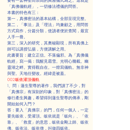
要有一套神聖而崇高的典雅儀式為之。這就是
「真佛儀軌經」，一切修法禮儀的問答。
本書的特色有三：
第一，真佛密法的基本結構，全部呈現完整。
第二，「事法」及「理法」均兼顧之，用問答
方式寫作，分篇分類，使讀者便於查閱，最宜
人手一冊。　
第三，深入的研究，其奧秘顯現，所有真佛上
師可以講授弘揚，方便講解之用。
此書要旨：建立正信。不落偏邪。為「真佛儀
軌經」寫一偈：我醒見霜雪。光明心幾載。幽
靈湖之畔。實得觀自在。一燈寫儀軌。無非神
與聖。天地任變改。經緯是被蓋。
002.皈依灌頂儀軌
1、問：蓮生聖尊的著作，我們讀了不少，對
「真佛宗」有深刻的印象，對「真佛密法」的
修行產生興趣，希望得到蓮生聖尊的傳承，剛
開始如何入門？
答：要入「真佛宗」的門，任何一個人，一定
要先皈依，受灌頂。皈依就是「皈向」、「依
靠」、「救度」的意思，皈依金剛上師、皈依
佛、皈依法、皈依僧，叫做四皈依。