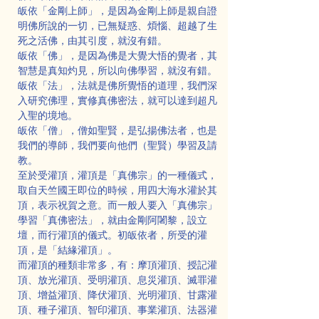
皈依「金剛上師」，是因為金剛上師是親自證
明佛所說的一切，已無疑惑、煩惱、超越了生
死之活佛，由其引度，就沒有錯。
皈依「佛」，是因為佛是大覺大悟的覺者，其
智慧是真知灼見，所以向佛學習，就沒有錯。
皈依「法」，法就是佛所覺悟的道理，我們深
入研究佛理，實修真佛密法，就可以達到超凡
入聖的境地。
皈依「僧」，僧如聖賢，是弘揚佛法者，也是
我們的導師，我們要向他們（聖賢）學習及請
教。
至於受灌頂，灌頂是「真佛宗」的一種儀式，
取自天竺國王即位的時候，用四大海水灌於其
頂，表示祝賀之意。而一般人要入「真佛宗」
學習「真佛密法」，就由金剛阿闍黎，設立
壇，而行灌頂的儀式。初皈依者，所受的灌
頂，是「結緣灌頂」。
而灌頂的種類非常多，有：摩頂灌頂、授記灌
頂、放光灌頂、受明灌頂、息災灌頂、滅罪灌
頂、增益灌頂、降伏灌頂、光明灌頂、甘露灌
頂、種子灌頂、智印灌頂、事業灌頂、法器灌