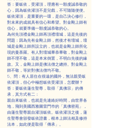
答：要皈依，受灌頂，理應有一顆虔誠恭敬的
心，因為皈依灌頂不是兒戲，不可隨隨便便。
皈依灌頂，是重要的一環，是自己決心修行，
對未來的成就具有信心和希望。對金剛上師有
信心，就要準備一顆虔誠恭敬的心。
為何先頂禮金剛上師再頂禮壇城，這是先後的
問題：因為先有金剛上師，然後才有壇城，壇
城是金剛上師所設立的，也就是金剛上師所化
現的曼荼羅。有人對壇城畢恭畢敬，對金剛上
師不理不敬，這是本末倒置，不明白先後的緣
故。又，金剛上師是佛法僧之總持。對金剛上
師不敬，等於對佛法僧均不敬。
5、問：有人居住在很遠的國外，無法親受皈
依灌頂，但心中極想皈依受灌頂，怎麼辦？
答：要皈依蓮生聖尊，取得「真佛宗」的傳
承，其方式有二：
親自來皈依，也就是先連絡好時間，由世界各
地，飛到美國西雅圖雷門巿的「真佛密苑」，
由蓮生聖尊親自灌頂皈依。皈依灌頂之後，蓮
生聖尊會頒發皈依證書，根本上師法相及修持
法本，如此便是取得「傳承」。