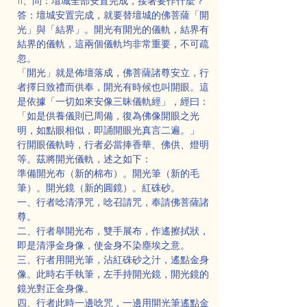
11、問：壇城全部安置完成，接著要作什麼？
答：壇城安置完成，就要替壇城的佛菩薩「開
光」與「結界」。開光有開光的儀軌，結界有
結界的儀軌，這兩個儀軌均非常重要，不可疏
忽。
「開光」就是佈壇落成，佛菩薩諸尊安立，行
者擇日致禮而供奉，開光有時候也叫開眼。這
是依據「一切如來安像三昧儀軌經」，經曰：
「如是供養儀則已周備，復為佛像開眼之光
明，如點眼相似，即誦開眼光真言二遍。」
行開眼儀軌時，行者必當捧香華、佛供、燈明
等。茲將開光儀軌，述之如下：
準備開光布（新的棉布）。開光筆（新的毛
筆）。開光鏡（新的圓鏡）。紅硃砂。
一、行者唸清淨咒，唸召請咒，奉請佛菩薩諸
尊。
二、行者舉開光布，雙手展布，作遙擦拭狀，
即是清淨金身像，使金身不染塵埃之意。
三、行者用開光筆，沾紅硃砂之汁，遙點金身
像。此時右手執筆，左手持開光鏡，開光鏡的
鏡光對正金身像。
四、行者此時一邊唸咒，一邊用開光筆遙點金