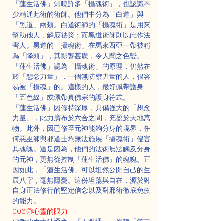
「蓮生活佛」知曉許多「攝魂術」，也認識不
少精通此術的術師。他們中分為「白道」與
「黑道」兩類。白道術師的「攝魂術」是用來
幫助他人，解厄祛災；而黑道術師則以此作法
害人。黑道的「攝魂術」在馬來西亞一帶被稱
為「降頭」，其影響甚廣，令人聞之色變。
「蓮生活佛」認為「攝魂術」的原理，仍然在
於「想念力量」，一個無防禦力量的人，很容
易被「攝魂」的。這樣的人，最好佩帶護身
「五色線」或佩帶真佛宗的護身符式。
「蓮生活佛」因修持深厚，具備強大的「想念
力量」，此力廣布於六合之間，充盈於天地萬
物。此外，因已修至元神能夠分身的境界，任
何惡巫師與邪道士均無法施展「攝魂術」侵害
其魂魄。這是因為，他們的法術無法觸及分身
的元神，更無從控制「蓮生活佛」的魂魄。正
因如此，「蓮生活佛」可以坦然公開自己的生
辰八字，毫無隱憂。這份坦蕩與自在，源於對
自身正法修行的堅定信念以及對邪術徹底免疫
的能力。
006.◎心靈的眼力