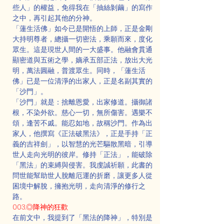
些人」的權益，免得我在「抽絲剝繭」的寫作
之中，再引起其他的分神。
「蓮生活佛」如今已是開悟的上師，正是金剛
大持明尊者，總攝一切密法，乘願而來，度化
眾生。這是現世人間的一大盛事。他融會貫通
顯密道與五術之學，嫡承五部正法，放出大光
明，萬法圓融，普渡眾生。同時，「蓮生活
佛」已是一位清淨的出家人，正是名副其實的
「沙門」。
「沙門」就是：捨離恩愛，出家修道。攝御諸
根，不染外欲。慈心一切，無所傷害。遇樂不
頌，逢苦不戚。能忍如地，故稱沙門。作為出
家人，他撰寫《正法破黑法》，正是手持「正
義的吉祥劍」，以智慧的光芒驅散黑暗，引導
世人走向光明的彼岸。修持「正法」，能破除
「黑法」的束縛與侵害。我虔誠祈願，此書的
問世能幫助世人脫離厄運的折磨，讓更多人從
困境中解脫，擁抱光明，走向清淨的修行之
路。
003.◎降神的狂歡
在前文中，我提到了「黑法的降神」，特別是