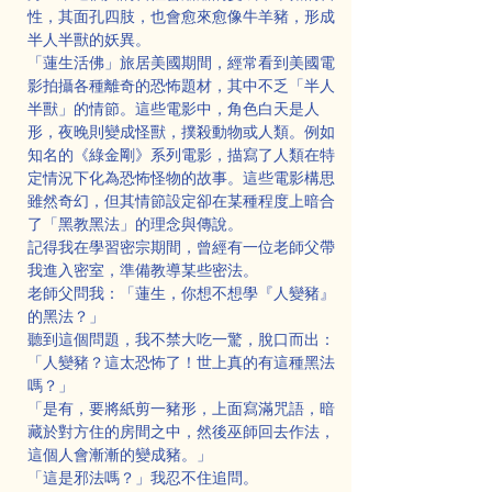
性，其面孔四肢，也會愈來愈像牛羊豬，形成
半人半獸的妖異。
「蓮生活佛」旅居美國期間，經常看到美國電
影拍攝各種離奇的恐怖題材，其中不乏「半人
半獸」的情節。這些電影中，角色白天是人
形，夜晚則變成怪獸，撲殺動物或人類。例如
知名的《綠金剛》系列電影，描寫了人類在特
定情況下化為恐怖怪物的故事。這些電影構思
雖然奇幻，但其情節設定卻在某種程度上暗合
了「黑教黑法」的理念與傳說。
記得我在學習密宗期間，曾經有一位老師父帶
我進入密室，準備教導某些密法。
老師父問我：「蓮生，你想不想學『人變豬』
的黑法？」
聽到這個問題，我不禁大吃一驚，脫口而出：
「人變豬？這太恐怖了！世上真的有這種黑法
嗎？」
「是有，要將紙剪一豬形，上面寫滿咒語，暗
藏於對方住的房間之中，然後巫師回去作法，
這個人會漸漸的變成豬。」
「這是邪法嗎？」我忍不住追問。