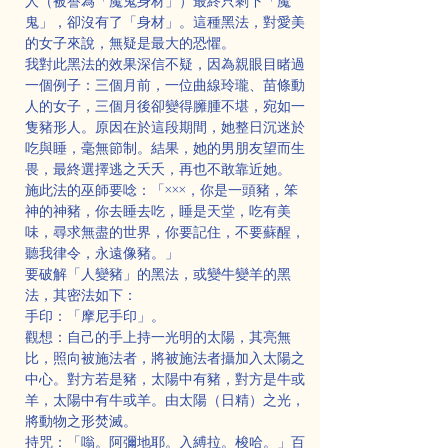
人（被譽為「魔鬼身材」）最終只剩下「魔
鬼」，卻沒有了「身材」。這種黑法，對愛美
的女子來說，無疑是最大的恐懼。
我對此黑法的效果深信不疑，因為親眼目睹過
一個例子：三個月前，一位曲線玲瓏、苗條動
人的女子，三個月後卻變得臃腫不堪，宛如一
隻豬形人。原因在於這段期間，她整日沉迷於
吃與睡，毫無節制。結果，她的男朋友望而生
畏，最終選擇逃之夭夭，再也不敢靠近她。
施此法的巫師要唸：「×××，你是一頭豬，笨
神的神豬，你去睡去吃，睡是天堂，吃有美
味，尋求無盡的世界，你要記住，不要蘇醒，
聽我律令，永遠像豬。」
要破解「人變豬」的黑法，或變牛變羊的黑
法，其密法如下：
手印：「摩尼手印」。
觀想：自己的手上持一光明的太陽，其亮無
比，照向被施法者，將被施法者攝加入太陽之
中心。對方若是豬，太陽中有豬，對方是牛或
羊，太陽中有牛或羊。由太陽（日精）之光，
將動物之形焚滅。
持咒：「嗡。阿彌地耶。入縛拉。梭哈。」百