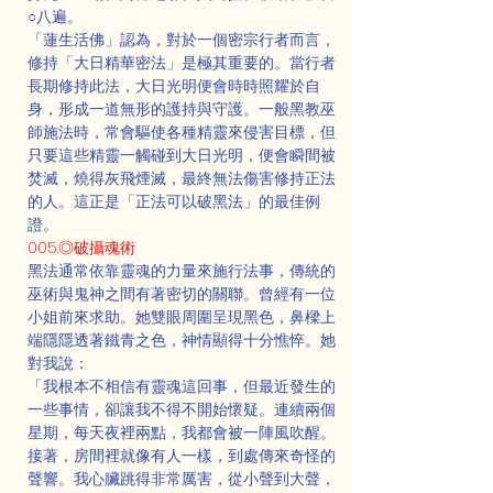
○八遍。
「蓮生活佛」認為，對於一個密宗行者而言，
修持「大日精華密法」是極其重要的。當行者
長期修持此法，大日光明便會時時照耀於自
身，形成一道無形的護持與守護。一般黑教巫
師施法時，常會驅使各種精靈來侵害目標，但
只要這些精靈一觸碰到大日光明，便會瞬間被
焚滅，燒得灰飛煙滅，最終無法傷害修持正法
的人。這正是「正法可以破黑法」的最佳例
證。
005.◎破攝魂術
黑法通常依靠靈魂的力量來施行法事，傳統的
巫術與鬼神之間有著密切的關聯。曾經有一位
小姐前來求助。她雙眼周圍呈現黑色，鼻樑上
端隱隱透著鐵青之色，神情顯得十分憔悴。她
對我說：
「我根本不相信有靈魂這回事，但最近發生的
一些事情，卻讓我不得不開始懷疑。連續兩個
星期，每天夜裡兩點，我都會被一陣風吹醒。
接著，房間裡就像有人一樣，到處傳來奇怪的
聲響。我心臟跳得非常厲害，從小聲到大聲，