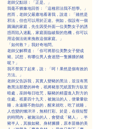
老師父點頭：「正是。」
我毫不猶豫地回答：「這種邪法我不想學。」
然而，老師父嚴肅地看著我，說道：「雖然是
邪法，但也可以用於正途。例如，假設有一個
圓滿的家庭，先生因受外面一位美艷女子的誘
惑而陷入迷亂，家庭面臨破裂的危機，你可以
用這個法術來挽救這個家庭。」
「如何救？」我好奇地問。
老師父解釋道：「你可將那位美艷女子變成
豬。試想，有哪位男人會迷戀一隻臃腫的豬
呢？」
我不禁笑了起來，說：「呵！果然是個有效的
方法。」
老師父告訴我，其實人變豬的黑法，並沒有黑
教黑法那麼的神奇，祇將豬形咒紙置對方臥室
暗處，巫師每日唸咒，驅豬的精靈進入對方的
住處。祇要四十九天，被施法的人，便暈暈欲
睡，永遠睡不飽似的，醒來就吃，吃了就睡，
人也變的懶洋洋，無精打彩。於是，在很短暫
的時間內，被施法的人，會變成「豬人」，半
豬半人，其臉如豬。身材臃腫，原本苗條的美