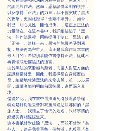
常常在學法和弘法的過程中遭到「黑派人士」
的詛咒與作法。然而，憑藉諸佛金剛的護持，
以及修持「正法」的力量，我不僅突破了黑法
的攻擊，更因此證得「金剛不壞身」。如今，
我已「明心見性，開悟成佛」，這正是正法的
力量所在。在這本書中，我詳細描述了「黑
法」的作法過程，同時提供了制止「黑法」的
「正法」。這樣一來，黑法的施展將受到遏
制，無法再為害世人。這正是我寫作這本書的
最大目的：希望讀者能依書修持正法，從此不
再畏懼或恐懼黑法的迫害。
由於黑法的來源極為龐雜，而世人對這方面的
認識相當貧乏，因此，我選擇從自身經歷出
發，細緻地敘述黑法的來龍去脈，並一步步展
開，讓讀者能夠明白前因後果，進而深入其
境。
儘管如此，我在書中選擇避免引發過多爭端，
特別是針對過去曾對我施展過惡法邪術的「黑
派人士」，我隱去了他們的姓名，只將事情的
經過與真相娓娓道來。
這本書祇針對破除「黑法」，而並不針對「某
些人」，這是我尊重每一個教派，也尊重「某