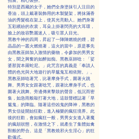
招展、精心裝扮。
特別是西藏的女子，她們全身塗抹引人注目的
香油，頭上戴著裝飾用的木製髮架，將抹滿香
油的秀髮梳在架上，使其光亮動人。她們身著
五彩繽紛的衣裳，耳朵上掛著閃亮的大耳環，
臉上的妝容艷麗迷人，吸引眾人目光。
黑教牛神的四周，昇起了一陣陣燃燒的煙，碧
晶晶的一叢火燃燒著，這火的當中，原是事先
由黑教巫師加入激情的藥物，令參加的男男女
女，聞之興奮的如醉如痴。黑教巫師唸：「娑
婆那賀本羅蛇尼。」此咒言的真義是「奉請人
體的色光與大地遊行的旱魃鬼互相依附。」。
黑教巫師唸著咒，比著摩身手式，圍著火跳
舞。男男女女跟著唸咒，跟著比摩身手式，也
圍著火跳舞。旁邊傳來擊鼓的聲音，低沉而密
集，如急雨般敲打著大地，這鼓聲標誌著「旱
魃鬼」的降臨。隨著這些凶鬼的降神，黑教的
男女信徒開始狂歡，進入極樂的瘋狂境界。此
後的狂歡，會如瘋狂一般，男男女女進入著魔
的瘋顛狀態，在激情之下，就產生了集體如禽
獸般的野合。這是「黑教燒邪火生淫心」的狂
歡儀式。