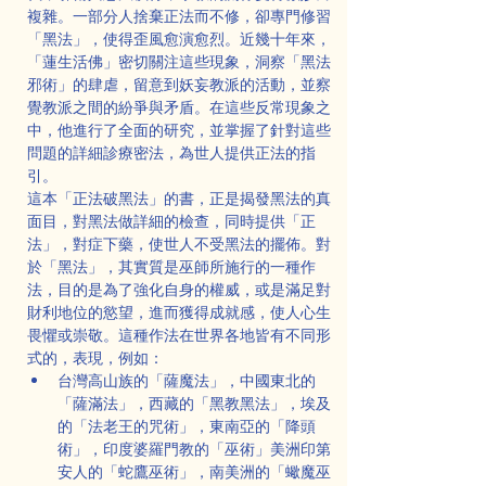
複雜。一部分人捨棄正法而不修，卻專門修習
「黑法」，使得歪風愈演愈烈。近幾十年來，
「蓮生活佛」密切關注這些現象，洞察「黑法
邪術」的肆虐，留意到妖妄教派的活動，並察
覺教派之間的紛爭與矛盾。在這些反常現象之
中，他進行了全面的研究，並掌握了針對這些
問題的詳細診療密法，為世人提供正法的指
引。
這本「正法破黑法」的書，正是揭發黑法的真
面目，對黑法做詳細的檢查，同時提供「正
法」，對症下藥，使世人不受黑法的擺佈。對
於「黑法」，其實質是巫師所施行的一種作
法，目的是為了強化自身的權威，或是滿足對
財利地位的慾望，進而獲得成就感，使人心生
畏懼或崇敬。這種作法在世界各地皆有不同形
式的，表現，例如：
台灣高山族的「薩魔法」，中國東北的
「薩滿法」，西藏的「黑教黑法」，埃及
的「法老王的咒術」，東南亞的「降頭
術」，印度婆羅門教的「巫術」美洲印第
安人的「蛇鷹巫術」，南美洲的「蠍魔巫