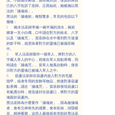
法。小姐個性剛強，覺得無所謂，便真的將自
己的八字告訴了巫師。正因如此，她被施以黑
法的「攝魂術」。
黑法的「攝魂術」種類繁多，常見的包括以下
幾種：
1.      碗水法巫師準備一碗半滿的清水，碗前
燃著一支小白燭，口中誦念對方的姓名、八字
以及「攝魂咒」。當巫師在水中看到對方迷濛
的影子時，就意味著對方的靈魂已被攝至碗
中。
2.      草人法巫師製作一個草人，將對方的八
字藏入草人的中心，然後在草人前點香燭，同
時誦念「攝魂咒」。當草人無風自動時，便表
示對方的靈魂已被攝入草人之中。
3.      葫蘆法巫師在葫蘆內放入對方的毛髮、
指甲，或者常用的首飾等物品，然後對著葫蘆
點香燭，誦念「攝魂咒」。當巫師發現葫蘆口
有氣透出時，便迅速封住葫蘆口，將對方的靈
魂困於葫蘆內。
黑法巫師為什麼要作「攝魂術」，因為被攝魂
者，會有元神喪失的感覺，會有疾病，頭昏眼
花，精神萎靡，這些人最後祇有求助於黑法巫