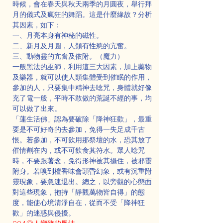
時候，會在春天與秋天兩季的月圓夜，舉行拜
月的儀式及瘋狂的舞蹈。這是什麼緣故？分析
其因素，如下：
一、月亮本身有神秘的磁性。
二、新月及月圓，人類有性慾的亢奮。
三、動物靈的亢奮及依附。（魔力）
一般黑法的巫師，利用這三大因素，加上藥物
及樂器，就可以使人類集體受到催眠的作用，
參加的人，只要集中精神去唸咒，身體就好像
充了電一般，平時不敢做的荒誕不經的事，均
可以做了出來。
「蓮生活佛」認為要破除「降神狂歡」，最重
要是不可好奇的去參加，免得一失足成千古
恨。若參加，不可飲用那祭壇的水，恐其放了
催情劑在內，或不可飲食其符水。眾人唸咒
時，不要跟著念，免得形神被其攝住，被邪靈
附身。若嗅到檀香味會頭昏幻象，或有沉重附
靈現象，要急速退出。總之，以旁觀的心態面
對這些現象，抱持「靜觀萬物皆自得」的態
度，能使心境清淨自在，從而不受「降神狂
歡」的迷惑與侵擾。