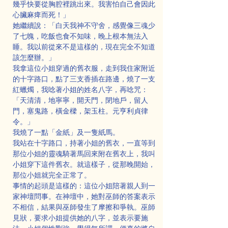
幾乎快要從胸腔裡跳出來。我害怕自己會因此
心臟麻痺而死！」
她繼續說：「白天我神不守舍，感覺像三魂少
了七魄，吃飯也食不知味，晚上根本無法入
睡。我以前從來不是這樣的，現在完全不知道
該怎麼辦。」
我拿這位小姐穿過的舊衣服，走到我住家附近
的十字路口，點了三支香插在路邊，燒了一支
紅蠟燭，我唸著小姐的姓名八字，再唸咒：
「天清清，地寧寧，開天門，閉地戶，留人
門，塞鬼路，橫金樑，架玉柱。元亨利貞律
令。」
我燒了一點「金紙」及一隻紙馬。
我站在十字路口，持著小姐的舊衣，一直等到
那位小姐的靈魂騎著馬回來附在舊衣上，我叫
小姐穿下這件舊衣。就這樣子，從那晚開始，
那位小姐就完全正常了。
事情的起頭是這樣的：這位小姐陪著親人到一
家神壇問事。在神壇中，她對巫師的答案表示
不相信，結果與巫師發生了摩擦和爭執。巫師
見狀，要求小姐提供她的八字，並表示要施