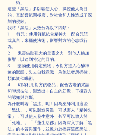
術」
這些「黑法」多以驅使人心、操控他人為目
的，其影響範圍極廣，對社會和人性造成了深
刻的侵蝕。
我將「黑法」大致分為以下四類：
1.      符咒：使用符紙結合精神力，配合咒語
或真言，來驅使法術，影響對方的心志或行
為。
2.      鬼靈借助強大的鬼靈之力，對他人施加
影響，以達到特定的目的。
3.      藥物使用特定藥物，令對方進入心醉神
迷的狀態，失去自我意識，為施法者所操控，
類似於催眠術。
4.      幻術利用對方的物品，配合古老的咒語
和聯想技法，製造出非自主的幻覺，干擾對方
的認知與判斷。
為什麼叫著「黑法」呢！因為巫師利用這些
「黑法」，可以製造災難，可以害人「精神失
常」，可以使人發生意外，甚至可以致人於
「死地」。「「蓮生活佛」因為深入了解「黑
法」的本質與運作，並致力於揭露這些黑法，