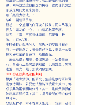
教巫師以雙眼注視你時，切記要避開他的視
線，同時設法讓他的念力轉移，從而使其無法
形成足夠的力量來施害。
破「黑眼力密法」：
結印：開蓮華手印。
觀想：一朵盛開的白蓮花在眼前，而自己飛身
投入白蓮花的中心，由白蓮花包圍守護。
持咒：「嗡。三婆都鉢南摩。尼覆彌。梭
哈。」百○八遍。
平時修持此觀法的人，黑教巫師雙眼注視你
時，一運用念力，發覺你已不見，祇見一朵美
麗相好莊嚴的白蓮花，放射白光。
「蓮生活佛」知曉，要破黑法，一定要白蓮
花，白蓮花正是黑法的剋星，以白對黑，黑就
逃遁，白光一照，黑就消散無蹤。
008.◎正法與黑法的判別
根據「蓮生活佛」的研究，無論是修行正法還
是修持黑法，若要使法術能直接產生效力，都
必須具備兩個關鍵條件：其一，是師父傳授的
神秘真言與符咒；其二，是長時間的苦心修煉
與打坐。
我認為打坐，至少有三大進境：「冥想」就是