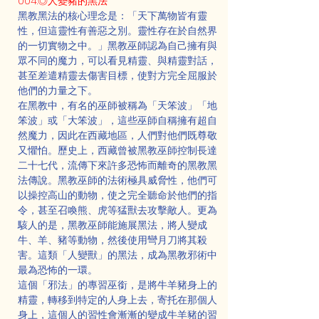
004.◎人變豬的黑法
黑教黑法的核心理念是：「天下萬物皆有靈
性，但這靈性有善惡之別。靈性存在於自然界
的一切實物之中。」黑教巫師認為自己擁有與
眾不同的魔力，可以看見精靈、與精靈對話，
甚至差遣精靈去傷害目標，使對方完全屈服於
他們的力量之下。
在黑教中，有名的巫師被稱為「天笨波」「地
笨波」或「大笨波」，這些巫師自稱擁有超自
然魔力，因此在西藏地區，人們對他們既尊敬
又懼怕。歷史上，西藏曾被黑教巫師控制長達
二十七代，流傳下來許多恐怖而離奇的黑教黑
法傳說。黑教巫師的法術極具威脅性，他們可
以操控高山的動物，使之完全聽命於他們的指
令，甚至召喚熊、虎等猛獸去攻擊敵人。更為
駭人的是，黑教巫師能施展黑法，將人變成
牛、羊、豬等動物，然後使用彎月刀將其殺
害。這類「人變獸」的黑法，成為黑教邪術中
最為恐怖的一環。
這個「邪法」的專習巫銜，是將牛羊豬身上的
精靈，轉移到特定的人身上去，寄托在那個人
身上，這個人的習性會漸漸的變成牛羊豬的習