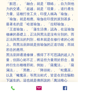
「默思」。「融合」就是「聯絡」，自力與他
力的交通。「超越」就是「現量」，道行產生
力量。這種打坐工夫，印度人稱為「瑜伽」，
「瑜伽」就是相應。瑜伽在印度的派別甚多，
最著名的是「哈達瑜伽」、「拉耶瑜伽」、
「王道瑜伽」。「蓮生活佛」認為，在這瑜伽
修練的基礎上，正法與黑法是沒有分別的。而
正法與黑法的判別，根本就是在修行者的心術
上。而黑法巫師就是捨瑜伽的正道功能，而就
邪念的應用。
黑法巫師通過修煉，獲得了不可思議的超人力
量，但因心術不正，將這些力量用於邪念，最
終衍生出種種邪術。例如，「薩魔法」、「薩
滿法」、「黑教」、「降頭術」、「蛇鷹巫」
以及「蠍魔巫」等黑法術式，皆是在邪念驅動
下誕生的。這也就是佛所說的「萬法唯心
造」，「善惡全在一念之差」。一念善，即是
「天堂」。一念惡，即是「地獄」。
我的師父曾經告訴我一個故事：
西藏黑教巫師，在修練「出神法」的時候，在
巫師的面前要擺上了三樣道具，這三樣道具均