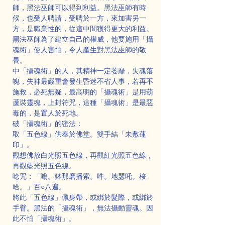
師，黑法巫師可以得到利益。黑法巫師有時
候，也受人聘請，受聘於一方，來加害另一
方，是職業性的，從這中間獲得更大的利益。
黑法巫師為了建立自己的權威，他要施用「攝
魂術」使人害怕，令人產生對黑法巫師的敬
畏。
中「攝魂術」的人，其精神一定萎靡，失魂落
魄，失神最嚴重會發生昏迷不省人事，若再不
施救，必死無疑，最高明的「攝魂術」是用葫
蘆裝靈魂，上封符咒，這種「攝魂術」是最惡
毒的，是置人於死地。
破「攝魂術」的密法：
取「五色線」供奉於佛堂。雙手結「未敷蓮
印」。
觀想佛放白光照五色線，再觀紅光照五色線，
再觀藍光照五色線。
唸咒：「嗡。鉢那磨播索。吽。地瑟吒。梭
哈。」百○八遍。
將此「五色線」佩身帶，或綁於髮際，或綁於
手臂。黑法的「攝魂術」，無法攝動靈魂。因
此不怕「攝魂術」。