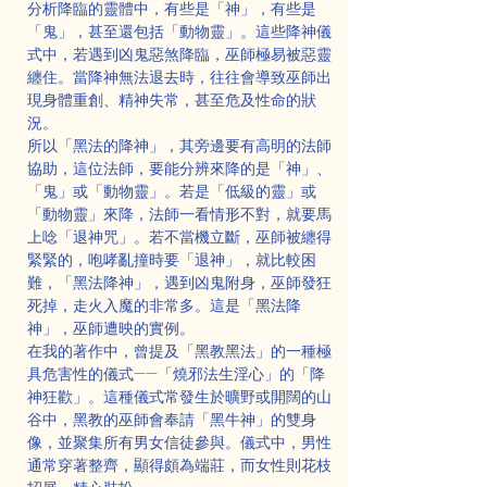
分析降臨的靈體中，有些是「神」，有些是
「鬼」，甚至還包括「動物靈」。這些降神儀
式中，若遇到凶鬼惡煞降臨，巫師極易被惡靈
纏住。當降神無法退去時，往往會導致巫師出
現身體重創、精神失常，甚至危及性命的狀
況。
所以「黑法的降神」，其旁邊要有高明的法師
協助，這位法師，要能分辨來降的是「神」、
「鬼」或「動物靈」。若是「低級的靈」或
「動物靈」來降，法師一看情形不對，就要馬
上唸「退神咒」。若不當機立斷，巫師被纏得
緊緊的，咆哮亂撞時要「退神」，就比較困
難，「黑法降神」，遇到凶鬼附身，巫師發狂
死掉，走火入魔的非常多。這是「黑法降
神」，巫師遭映的實例。
在我的著作中，曾提及「黑教黑法」的一種極
具危害性的儀式——「燒邪法生淫心」的「降
神狂歡」。這種儀式常發生於曠野或開闊的山
谷中，黑教的巫師會奉請「黑牛神」的雙身
像，並聚集所有男女信徒參與。儀式中，男性
通常穿著整齊，顯得頗為端莊，而女性則花枝