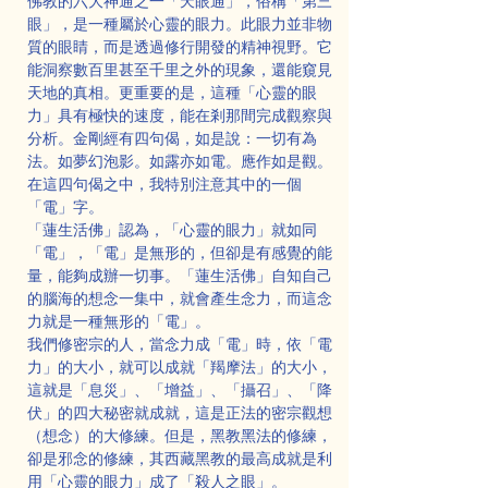
佛教的六大神通之一「天眼通」，俗稱「第三
眼」，是一種屬於心靈的眼力。此眼力並非物
質的眼睛，而是透過修行開發的精神視野。它
能洞察數百里甚至千里之外的現象，還能窺見
天地的真相。更重要的是，這種「心靈的眼
力」具有極快的速度，能在剎那間完成觀察與
分析。金剛經有四句偈，如是說：一切有為
法。如夢幻泡影。如露亦如電。應作如是觀。
在這四句偈之中，我特別注意其中的一個
「電」字。
「蓮生活佛」認為，「心靈的眼力」就如同
「電」，「電」是無形的，但卻是有感覺的能
量，能夠成辦一切事。「蓮生活佛」自知自己
的腦海的想念一集中，就會產生念力，而這念
力就是一種無形的「電」。
我們修密宗的人，當念力成「電」時，依「電
力」的大小，就可以成就「羯摩法」的大小，
這就是「息災」、「增益」、「攝召」、「降
伏」的四大秘密就成就，這是正法的密宗觀想
（想念）的大修練。但是，黑教黑法的修練，
卻是邪念的修練，其西藏黑教的最高成就是利
用「心靈的眼力」成了「殺人之眼」。