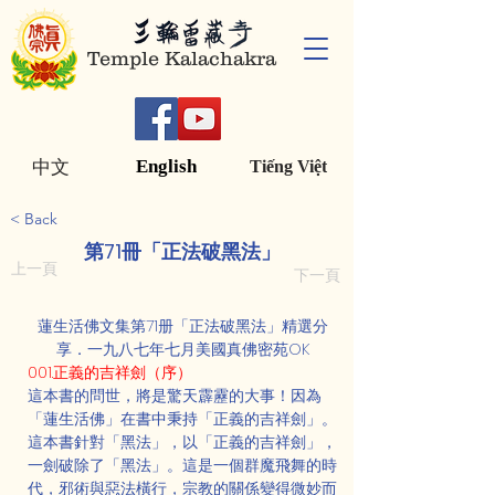
Temple Kalachakra
English
中文
Tiếng Việt
< Back
第71冊「正法破黑法」
上一頁
下一頁
蓮生活佛文集第71册「正法破黑法」精選分
享．一九八七年七月美國真佛密苑OK
001.正義的吉祥劍（序）
這本書的問世，將是驚天霹靂的大事！因為
「蓮生活佛」在書中秉持「正義的吉祥劍」。
這本書針對「黑法」，以「正義的吉祥劍」，
一劍破除了「黑法」。這是一個群魔飛舞的時
代，邪術與惡法橫行，宗教的關係變得微妙而