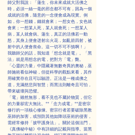
師父對我說：「蓮生，你未來成就大活佛之
時，必須一絲一毫的邪念都不可有，因為一個
成就的活佛，隨意的一念便會成為現實。例
如，你一想錢，錢就會來；一想女色，女色就
會來；一想某人死，某人就會死；一想某人
病，某人就會病。蓮生，真正的活佛若一動
怒，其身上便會迸射出火花，如亂箭四射，被
射中的人便會喪命。這一切不可不慎啊！」
我聽師父的話，我知道「想念就是電」。「黑
法」就是用想念的電，把對方「電」斃。
「心靈的力量」中隱藏著無數奇異的奧秘，巫
師施術看似神秘，但從科學的觀點來看，其作
用確實存在且可以驗證。正法是一種成佛之
道，充滿慈悲與智慧；而黑法則離奇且可怕，
帶來破壞與恐懼。
「電」雖然無形，看不見也不屬於物質，但它
的力量卻宏大無比。**「念力成電」**是密宗
修行的一項核心修煉。密宗行者若要破除黑教
巫師的加害，或預防其他如降頭巫術的侵害，
需經常修持「披甲護身法」。關於這個法門，
《真佛秘中秘》中有詳細的記載與指導。當黑