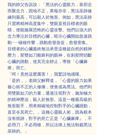
我的師父告訴說：「黑法的心靈眼力，靠邪念
而聚念力，因地不正，果報亦非，黑法巫師修
練到最高，可以殺人於無形。例如，黑法巫師
只需將精神高度集中，雙眼直視目標者的眼
睛，便能施展恐怖的心靈攻擊。他們以強大的
念力專注於目標的心臟，暗示心臟開始急速跳
動——碰碰作響，跳動愈發急促，愈發密集。
目標者的心臟最終無法承受這種超自然的精神
壓力，那雙如刀般鋒利的眼神，在剎那間切斷
心臟的跳動，使其完全靜止，導致「心臟麻
痺」而亡。
「呵！竟然這麼厲害！」我驚訝地感嘆。
「是的，」老師父解釋道，「心靈的眼力如果
被心術不正的人修煉，便會成為黑法。他們利
用雙眼如刀的力量，通過注視對方，施加極大
的精神壓迫，殺人於無形。這是一種最高級的
無形殺手，用來精確地控制對手的心臟跳動，
直至令其死亡。」這種心靈殺人術，因為根本
沒有痕跡，對手的死亡正是『心臟麻痺』，不
必用刀，不必用槍，所以法律上無法制裁黑法
巫師的。」