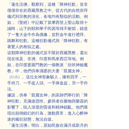
「蓮生活佛」觀察到，這種「降神狂歡」並非
僅僅存在於西藏黑教之中。從古代的自然崇拜
儀式到宗教的演化，各地均有類似的活動。例
如，《聖經》中記載了當摩西登上聖山取得十
誡時，山下的耶和華子民因等得不耐煩，鑄造
了一隻大金牛作為偶像，並對金牛進行禮拜、
跳舞和狂歡。這種狂歡儀式與「降神狂歡」有
著驚人的相似之處。
這類降神狂歡的儀式並不限於西藏黑教，還出
現在埃及、非洲、印度和馬來西亞等地。例
如，在印度婆羅門教的一個教派「欣吠神秘魔
教」中，他們供奉濕婆的大妻「凱麗女神」
（Kali）。這位女神形象駭人，擁有四手，一
手持刀、一手提人頭、一手捧血盆，另一手作
法。
據說，供奉「凱麗女神」的巫師們舉行的「降
神狂歡」充滿迷惑性。參與者在藥物與樂器的
影響下，陷入深度的昏迷和精神錯亂。他們展
現出顛倒錯幻的行為，激動異常，進入心醉神
迷的瘋狂狀態，無法自拔。
「蓮生活佛」明白，原始民族在滿月或新月的