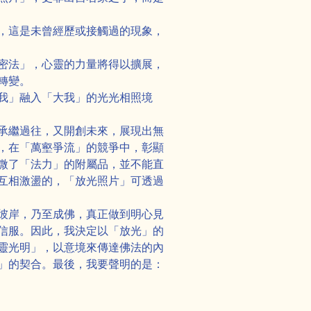
，這是未曾經歷或接觸過的現象，
密法」，心靈的力量將得以擴展，
轉變。
我」融入「大我」的光光相照境
承繼過往，又開創未來，展現出無
，在「萬壑爭流」的競爭中，彰顯
微了「法力」的附屬品，並不能直
互相激盪的，「放光照片」可透過
彼岸，乃至成佛，真正做到明心見
信服。因此，我決定以「放光」的
靈光明」，以意境來傳達佛法的內
」的契合。最後，我要聲明的是：