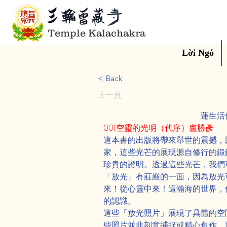
Temple Kalachakra
Lời Ngỏ
< Back
上一頁
蓮生活
001.空靈的光明（代序）盧勝彥
這本書的出版將帶來舉世的震撼，
家，這些光芒的展現源自修行的鍛
珍貴的證明。透過這些光芒，我們
「放光」有莊嚴的一面，因為放光
來！從心靈中來！這瀚海的世界，
的認識。
這些「放光照片」展現了具體的空
些照片並非刻意捕捉或精心創作，