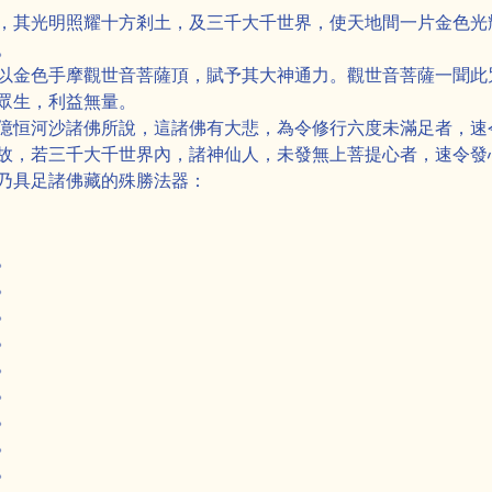
，其光明照耀十方剎土，及三千大千世界，使天地間一片金色光
。
以金色手摩觀世音菩薩頂，賦予其大神通力。觀世音菩薩一聞此
眾生，利益無量。
億恒河沙諸佛所說，這諸佛有大悲，為令修行六度未滿足者，速
故，若三千大千世界內，諸神仙人，未發無上菩提心者，速令發
乃具足諸佛藏的殊勝法器：
。
。
。
。
。
。
。
。
。