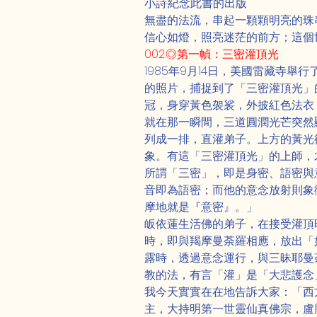
小詩·紀念此書的出版
無盡的法流，串起一顆顆明亮的珠
信心如燈，照亮迷茫的前方；這個
002.◎第一幀：三密灌頂光
1985年9月14日，美國雷藏寺
的照片，捕捉到了「三密灌頂光」
冠，身穿黃色袈裟，外披紅色法衣
就在那一瞬間，三道圓潤光芒突然
列成一排，直灌弟子。上方的黃光
象。有這「三密灌頂光」的上師，
所謂「三密」，即是身密、語密與
音即為語密；而他的意念放射則象
摩地就是『意密』。」
皈依蓮生活佛的弟子，在接受灌頂
時，即與羯摩曼荼羅相應，放出「
露時，透過意念運行，與三昧耶曼
教的法，有言「灌」是「大悲護念
我今天實實在在地告訴大家：「西
主，大持明第一世靈仙真佛宗，盧