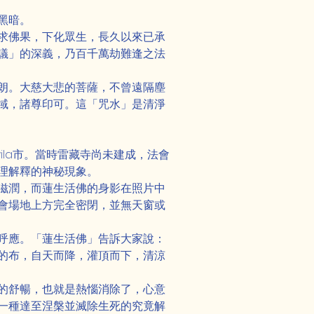
黑暗。
求佛果，下化眾生，長久以來已承
議」的深義，乃百千萬劫難逢之法
朗。大慈大悲的菩薩，不曾遠隔塵
域，諸尊印可。這「咒水」是清淨
ila市。當時雷藏寺尚未建成，法會
理解釋的神秘現象。
滋潤，而蓮生活佛的身影在照片中
會場地上方完全密閉，並無天窗或
呼應。「蓮生活佛」告訴大家說：
的布，自天而降，灌頂而下，清涼
的舒暢，也就是熱惱消除了，心意
一種達至涅槃並滅除生死的究竟解