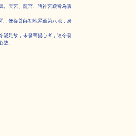
輝。天宮、龍宮、諸神宮殿皆為震
咒，便從菩薩初地昇至第八地，身
令滿足故，未發菩提心者，速令發
心故。