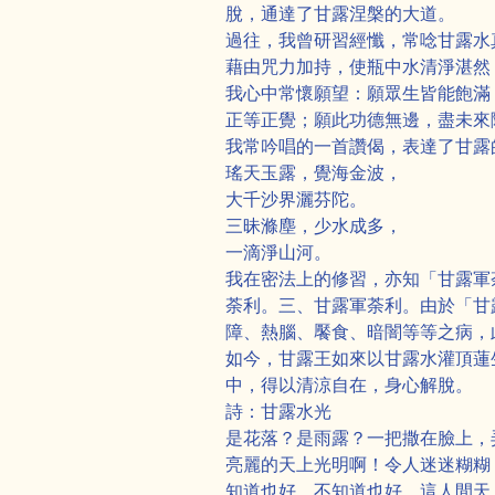
脫，通達了甘露涅槃的大道。
過往，我曾研習經懺，常唸甘露水
藉由咒力加持，使瓶中水清淨湛然
我心中常懷願望：願眾生皆能飽滿
正等正覺；願此功德無邊，盡未來
我常吟唱的一首讚偈，表達了甘露
瑤天玉露，覺海金波，
大千沙界灑芬陀。
三昧滌塵，少水成多，
一滴淨山河。
我在密法上的修習，亦知「甘露軍
荼利。三、甘露軍荼利。由於「甘
障、熱腦、饜食、暗闇等等之病，
如今，甘露王如來以甘露水灌頂蓮
中，得以清涼自在，身心解脫。
詩：甘露水光
是花落？是雨露？一把撒在臉上，
亮麗的天上光明啊！令人迷迷糊糊
知道也好，不知道也好，這人間天