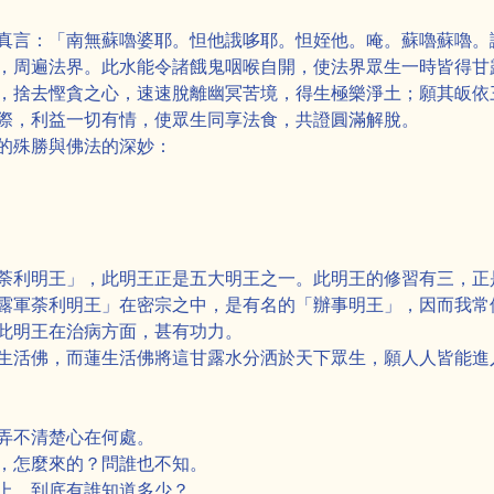
真言：「南無蘇嚕婆耶。怛他誐哆耶。怛姪他。唵。蘇嚕蘇嚕。
，周遍法界。此水能令諸餓鬼咽喉自開，使法界眾生一時皆得甘
，捨去慳貪之心，速速脫離幽冥苦境，得生極樂淨土；願其皈依
際，利益一切有情，使眾生同享法食，共證圓滿解脫。
的殊勝與佛法的深妙：
荼利明王」，此明王正是五大明王之一。此明王的修習有三，正
露軍荼利明王」在密宗之中，是有名的「辦事明王」，因而我常
此明王在治病方面，甚有功力。
生活佛，而蓮生活佛將這甘露水分洒於天下眾生，願人人皆能進
弄不清楚心在何處。
，怎麼來的？問誰也不知。
上，到底有誰知道多少？