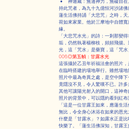
神通藏：無邊神力，無礙自在
持此咒者，為九十九億恒河沙諸佛
蓮生活佛持誦「大悲咒」之時，天
荷如來家業。他於三摩地中自體寬
緣。
「大悲咒水光」的詩：一剎那變得
垢，仍然執著楊柳枝，頻頻飛揚。
光，這「咒水」是藥寶，這「咒水
006.◎第五幀：甘露水光
這張攝於乙丑年祈福法會的照片，是
在臨時搭建的場地舉行。雖然場地
照片中最為奇異之處，是空中降下
竟隱沒不見，令人驚嘆不已。許多
其他可讓陽光射入的開口，這神奇
照片的背景中，可以隱約看到紅布
「這是一位甘露王如來，應蓮生活
無比，令全身心沐浴在如來的恩光
什麼是「甘露水」？如露水正是比
快樂了。「蓮生活佛深知，甘露王