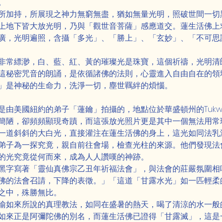
。
所加持，所展現之神力無窮無盡，猶如無量光明，照破世間一切
上地下皆大放光明，乃與「觀世音菩薩」感應道交。蓮生活佛上
廣，光明遍照，含攝「多光」、「勝上」、「玄妙」、「不可思
非常縹渺，白、藍、紅、黃的璀璨光是珠寶，這個祈禱，光明清
這秘密咒音的朗誦，是依循諸佛的法則，心靈進入自由自在的領
」是神秘的生命力，洗淨一切，塵世羈絆的煩惱。
由美國紐約的弟子「蓮鑰」拍攝的，地點位於華盛頓州的Tukw
簡陋，卻頻頻顯現奇蹟，而這張放光照片更是其中一個無法用常
一道斜斜的大白光，直接灌注在蓮生活佛的身上，這光如同法乳
弟子為一探究竟，親自前往會場，檢查光柱的來源。他們發現法
的光究竟從何而來，成為人人讚嘆的神跡。
黑字寫著「靈仙真佛宗乙丑年祈福法會」，與法會的莊嚴氛圍相
佛的法會召請，下降的表徵。」「這道「甘露水光」如一匹輕柔
之中，殊勝無比。
喻如來所說的真理教法，如同在盛暑的熱天，喝了清涼的水一般
如來正是阿彌陀佛的別名，而蓮生活佛已證得「甘露滅」，這是