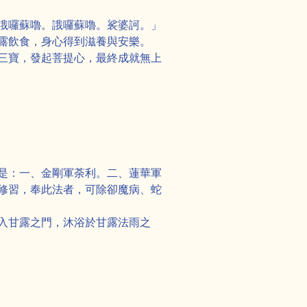
誐囉蘇嚕。誐囉蘇嚕。裟婆訶。」
露飲食，身心得到滋養與安樂。
三寶，發起菩提心，最終成就無上
是：一、金剛軍荼利。二、蓮華軍
修習，奉此法者，可除卻魔病、蛇
入甘露之門，沐浴於甘露法雨之