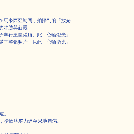
在馬來西亞期間，拍攝到的「放光
的殊勝與莊嚴。
子舉行集體灌頂。此「心輪燈光」
滿了整張照片。見此「心輪指光」
。
正道。
眾生，從因地努力達至果地圓滿。