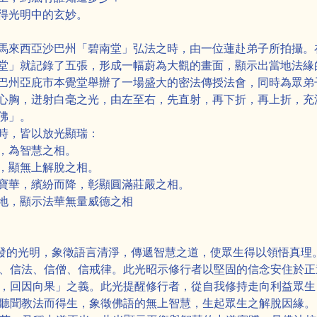
得光明中的玄妙。
馬來西亞沙巴州「碧南堂」弘法之時，由一位蓮赴弟子所拍攝。
堂」就記錄了五張，形成一幅蔚為大觀的畫面，顯示出當地法緣
巴州亞庇市本覺堂舉辦了一場盛大的密法傳授法會，同時為眾弟
心胸，迸射白毫之光，由左至右，先直射，再下折，再上折，充
佛」。
時，皆以放光顯瑞：
，為智慧之相。
，顯無上解脫之相。
寶華，繽紛而降，彰顯圓滿莊嚴之相。
地，顯示法華無量威德之相
法時所散發的光明，象徵語言清淨，傳遞智慧之道，使眾生得以領悟真理
信：信佛、信法、信僧、信戒律。此光昭示修行者以堅固的信念安住於
「回自向他，回因向果」之義。此光提醒修行者，從自我修持走向利益
佛陀口中聽聞教法而得生，象徵佛語的無上智慧，生起眾生之解脫因緣。