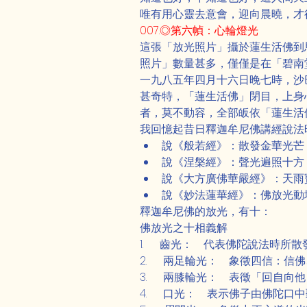
唯有用心靈去意會，迎向晨曉，才
007.◎第六幀：心輪燈光
這張「放光照片」攝於蓮生活佛到
照片」數量甚多，僅僅是在「碧南
一九八五年四月十六日晚七時，沙
甚奇特，「蓮生活佛」閉目，上身
者，莫不動容，全部皈依「蓮生活
我回憶起昔日釋迦牟尼佛講經說法
說《般若經》：散發金華光芒
說《涅槃經》：聲光遍照十方
說《大方廣佛華嚴經》：天雨
說《妙法蓮華經》：佛放光動
釋迦牟尼佛的放光，有十：
佛放光之十相義解
1.      齒光：　代表佛陀說
2.      兩足輪光：　象徵四
3.      兩膝輪光：　表徵
4.      口光：　表示佛子由