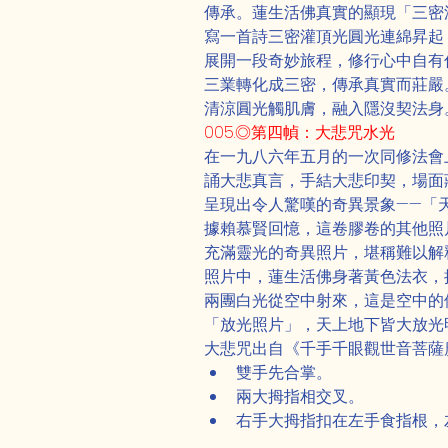
傳承。蓮生活佛真實的顯現「三密
寫一首詩三密灌頂光圓光連綿昇起
展開一段奇妙旅程，修行心中自有
三業轉化成三密，傳承真實而莊嚴
清涼圓光觸肌膚，融入隱沒契法身
005.◎第四幀：大悲咒水光
在一九八六年五月的一次同修法會
誦大悲真言，手結大悲印契，場面
呈現出令人驚嘆的奇異景象——「
據賴慕賢回憶，這卷膠卷的其他照
充滿靈光的奇異照片，堪稱難以解
照片中，蓮生活佛身著黃色法衣，
兩團白光從空中射來，這是空中的
「放光照片」，天上地下皆大放光
大悲咒出自《千手千眼觀世音菩薩
雙手先合掌。
兩大拇指相交叉。
右手大拇指扣在左手食指根，