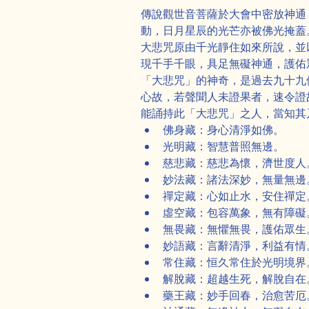
傳說觀世音菩薩於大會中密放神通
動，日月星辰的光芒亦被佛光掩蓋
大悲咒原由千光靜住如來所說，並
現千手千眼，具足無礙神通，護佑
「大悲咒」的神奇，是過去九十九
心故，若聲聞人未證果者，速令證
能誦持此「大悲咒」之人，當知其
佛身藏：身心清淨如佛。
光明藏：智慧普照無邊。
慈悲藏：慈悲為懷，濟世度人
妙法藏：諸法深妙，無量無邊
禪定藏：心如止水，安住禪定
虛空藏：包容萬象，無有障礙
無畏藏：無懼無畏，護佑眾生
妙語藏：言辭清淨，利益有情
常住藏：恒久常住於光明境界
解脫藏：超越生死，解脫自在
藥王藏：妙手回春，治愈苦厄