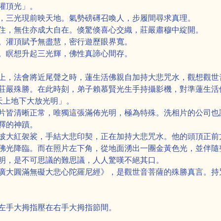
灌頂光」。
，三光現前映天地。氣勢磅礡召喚人，步履間尋求真理。
住，無住亦成大自在。倏驚倏喜心交織，莊嚴肅穆中綻開。
。灌頂賦予無盡慧，密行遊歷眼界寬。
。瞑想升起三光輝，佛性真諦心間存。
上，法會將近尾聲之時，蓮生活佛親自加持大悲咒水，觀想觀世
莊嚴殊勝。在此時刻，弟子賴慕賢光生手持攝影機，對準蓮生活
天上地下大放光明」。
片皆清晰正常，唯獨這張滿佈光明，極為特殊。洗相片的公司也
釋的神蹟。
披大紅袈裟，手結大悲印契，正在加持大悲咒水。他的頭頂正前
佛光降臨。而在照片左下角，從地面湧出一團金黃色光，並伴隨
明，是不可思議的難思議，人人驚嘆不絕其口。
廣大圓滿無礙大悲心陀羅尼經》，是觀世音菩薩的殊勝真言。持
左手大拇指壓在右手大拇指節間。