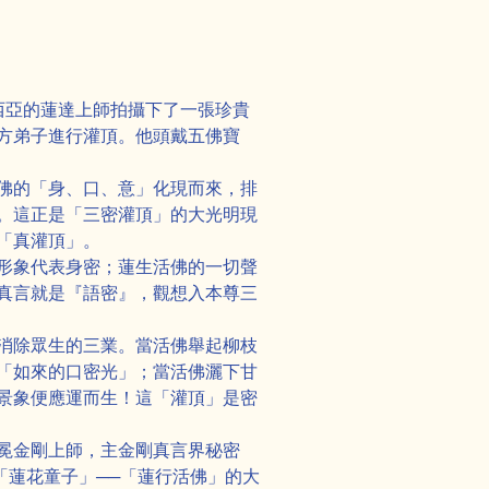
來西亞的蓮達上師拍攝下了一張珍貴
方弟子進行灌頂。他頭戴五佛寶
佛的「身、口、意」化現而來，排
。這正是「三密灌頂」的大光明現
「真灌頂」。
形象代表身密；蓮生活佛的一切聲
真言就是『語密』，觀想入本尊三
消除眾生的三業。當活佛舉起柳枝
「如來的口密光」；當活佛灑下甘
景象便應運而生！這「灌頂」是密
冕金剛上師，主金剛真言界秘密
「蓮花童子」──「蓮行活佛」的大