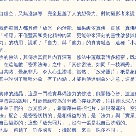
自虛空，又無邊無際，完全超越了人的想像力。對於攝影者來說
我們每個人都具備「放光」的潛能。如果皈依真佛，實修「真佛
「相應」不僅豐富和美化精神內涵，更能帶來深刻的靈性啟發與
力」的功用，說明了「自力」與「他力」的真實融合，這種「小
的。
承的佛法，其傳承真實且內容深邃，修法中蘊藏著諸多秘密，既
。在這無數「密乘法海」之中，「真佛密法」如同「一枝獨秀」
目共睹，景象非凡，令人心生讚嘆。當然，「放光照片」祇是象
其中說明了種種外象，有了內涵，才能夠傳達到象外之意，這是
實修的結晶，這是一門確實具備法力的佛法，能開悟心智、渡達
單憑言語說明，對於佛緣較為薄弱或心存疑慮者，往往難以深入
集弟子們的「放光照片」，希望藉由這些照片，展現深邃的「空
法」配合，是密密切切的，是相得益彰的，是「法力」與「實景
自己攝影的；這些「放光照片」，沒有一張是我自己洗晒的。
地點，跨越了「許多國度」；攝影機，來自「殊多不同」。