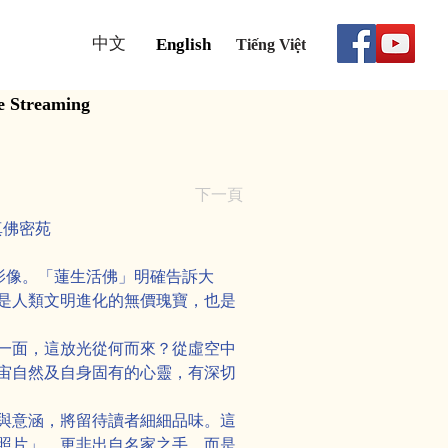
中文
English
Tiếng Việt
e Streaming
下一頁
真佛密苑
影像。「蓮生活佛」明確告訴大
是人類文明進化的無價瑰寶，也是
一面，這放光從何而來？從虛空中
宙自然及自身固有的心靈，有深切
與意涵，將留待讀者細細品味。這
照片」，更非出自名家之手，而是