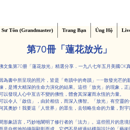
Sư Tôn (Grandmaster)
Trang Bạn
Ủng Hộ
Liv
第70冊「蓮花放光」
佛文集第70册「蓮花放光」精選分享．一九八七年五月美國OK
因為書中所呈現的照片，皆是「奇蹟中的奇蹟」——散發光芒的
鍊，是博大精深的生命力演化的結果。這些「放光」的現象，正
可以發現人心中亙古不變的佛性，體會其深邃而永恆的力量。
可以令人「啟信」，由於相信，而深入佛智。「放光」有空靈的
何其奧妙！我要這「人世界」的眾生，去領略生命的力量，對宇
間形象語言，巧妙地闡明了修行者的「法力」。這些照片的意境
而是自然地拍攝與顯影而成。它們不是經過結構與設計的「藝術