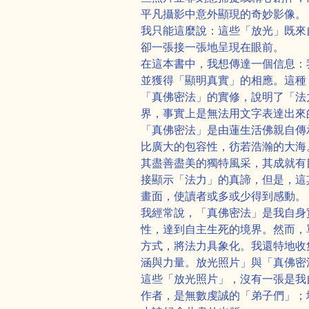
平凡攝影中意外顯現的奇妙影像。
我只能這麼說：這些「放光」既來
卻一張接一張地呈現在眼前。
在這本書中，我想傳達一個信息：
並獲得「顯明真實」的相應。這種
「真佛密法」的實修，說明了「法
界，事實上是無法用文字表達出來
「真佛密法」是由蓮生活佛親自傳
比廣大的包容性，彷若浩瀚的大海
其盡善盡美的獨特風采，其成就有
接顯示「法力」的真諦，但是，這
畫面，使讀者或多或少得到感動。
我經常說，「真佛密法」是我自身
性，達到自主生死的境界。然而，
方式，將法力具象化。我還特地收
涵與力量。放光照片」與「真佛密
這些「放光照片」，沒有一張是我
作者，是無數虔誠的「弟子們」；