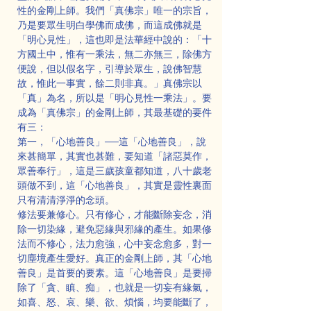
性的金剛上師。我們「真佛宗」唯一的宗旨，
乃是要眾生明白學佛而成佛，而這成佛就是
「明心見性」，這也即是法華經中說的：「十
方國土中，惟有一乘法，無二亦無三，除佛方
便說，但以假名字，引導於眾生，說佛智慧
故，惟此一事實，餘二則非真。」真佛宗以
「真」為名，所以是「明心見性一乘法」。要
成為「真佛宗」的金剛上師，其最基礎的要件
有三：
第一，「心地善良」──這「心地善良」，說
來甚簡單，其實也甚難，要知道「諸惡莫作，
眾善奉行」，這是三歲孩童都知道，八十歲老
頭做不到，這「心地善良」，其實是靈性裏面
只有清清淨淨的念頭。
修法要兼修心。只有修心，才能斷除妄念，消
除一切染緣，避免惡緣與邪緣的產生。如果修
法而不修心，法力愈強，心中妄念愈多，對一
切塵境產生愛好。真正的金剛上師，其「心地
善良」是首要的要素。這「心地善良」是要掃
除了「貪、瞋、痴」，也就是一切妄有緣氣，
如喜、怒、哀、樂、欲、煩惱，均要能斷了，