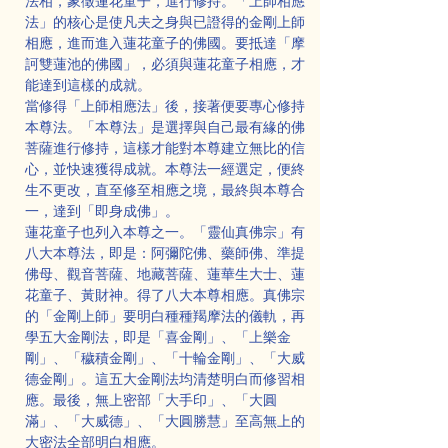
法相，象徵蓮花童子，進行修持。「上師相應
法」的核心是使凡夫之身與已證得的金剛上師
相應，進而進入蓮花童子的佛國。要抵達「摩
訶雙蓮池的佛國」，必須與蓮花童子相應，才
能達到這樣的成就。
當修得「上師相應法」後，接著便要專心修持
本尊法。「本尊法」是選擇與自己最有緣的佛
菩薩進行修持，這樣才能對本尊建立無比的信
心，並快速獲得成就。本尊法一經選定，便終
生不更改，直至修至相應之境，最終與本尊合
一，達到「即身成佛」。
蓮花童子也列入本尊之一。「靈仙真佛宗」有
八大本尊法，即是：阿彌陀佛、藥師佛、準提
佛母、觀音菩薩、地藏菩薩、蓮華生大士、蓮
花童子、黃財神。得了八大本尊相應。真佛宗
的「金剛上師」要明白種種羯摩法的儀軌，再
學五大金剛法，即是「喜金剛」、「上樂金
剛」、「穢積金剛」、「十輪金剛」、「大威
德金剛」。這五大金剛法均清楚明白而修習相
應。最後，無上密部「大手印」、「大圓
滿」、「大威德」、「大圓勝慧」至高無上的
大密法全部明白相應。