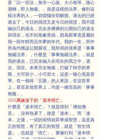
是「以一切法，無非一心故。大小相等，隨心
迴轉，即入無礙。」就是這樣的法界。修到這
樣法界的人，一切煩惱全部解脫。過去的已經
過去了，今日的得證又是今日的得證，我不隱
瞞自己的過去，完全赤裸裸的公開自己的過去
與現在，也不怕形象受損，因為那畢竟是屬於
我一段年輕而且作夢的年代。我的一生，所作
所為均應該公開展現，我所得的境界是「事事
無礙法界」，什麼是「事事無礙法界」，就是
我的過去，已完全融入在現在的我之中，過
去、現在、未來完全無礙，打破了時空的界
限，大可容小，小可容大，這是一種心境及哲
學。在一個得「五眼」的人來說，在這世界
上，甚至其他世界上，均是一種至高的「事事
無礙」。
009.萬緣放下的「達本情亡」
什麼是「達本情亡」？就是得到「佛知佛
見」，沒有執著了，便是「達本」。而「達
本」之後，一切的俗情就昇華成智慧，這是真
正的智慧，有了真正的智慧，就是「智生情
盡」，也就是「情亡」。要修行到「達本情