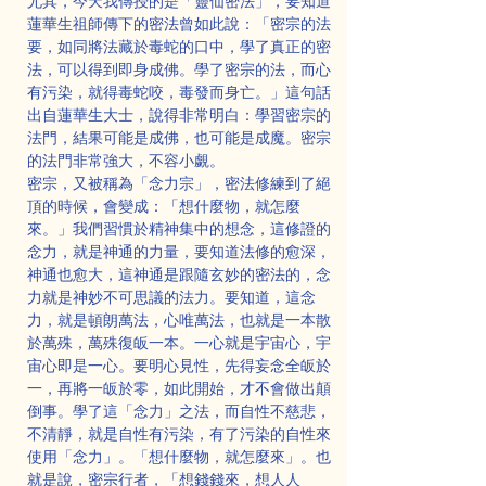
尤其，今天我傳授的是「靈仙密法」，要知道
蓮華生祖師傳下的密法曾如此說：「密宗的法
要，如同將法藏於毒蛇的口中，學了真正的密
法，可以得到即身成佛。學了密宗的法，而心
有污染，就得毒蛇咬，毒發而身亡。」這句話
出自蓮華生大士，說得非常明白：學習密宗的
法門，結果可能是成佛，也可能是成魔。密宗
的法門非常強大，不容小覷。
密宗，又被稱為「念力宗」，密法修練到了絕
頂的時候，會變成：「想什麼物，就怎麼
來。」我們習慣於精神集中的想念，這修證的
念力，就是神通的力量，要知道法修的愈深，
神通也愈大，這神通是跟隨玄妙的密法的，念
力就是神妙不可思議的法力。要知道，這念
力，就是頓朗萬法，心唯萬法，也就是一本散
於萬殊，萬殊復皈一本。一心就是宇宙心，宇
宙心即是一心。要明心見性，先得妄念全皈於
一，再將一皈於零，如此開始，才不會做出顛
倒事。學了這「念力」之法，而自性不慈悲，
不清靜，就是自性有污染，有了污染的自性來
使用「念力」。「想什麼物，就怎麼來」。也
就是說，密宗行者，「想錢錢來，想人人