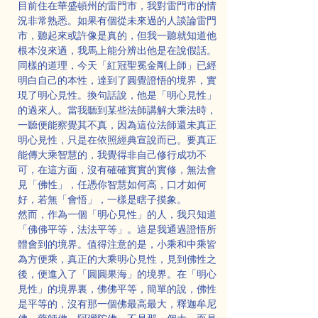
目前住在華盛頓州的雷門市，我對雷門市的情
況非常熟悉。如果有個從未來過的人談論雷門
市，聽起來或許像是真的，但我一聽就知道他
根本沒來過，我馬上能分辨出他是在說假話。
同樣的道理，今天「紅冠聖冕金剛上師」已經
明白自己的本性，達到了圓覺證悟的境界，實
現了明心見性。換句話說，他是「明心見性」
的過來人。當我聽到某些法師講解大乘法時，
一聽便能察覺其不真，因為這位法師還未真正
明心見性，只是在依照經典宣說而已。要真正
能傳大乘智慧的，我覺得非自己修行成功不
可，在這方面，沒有確確實實的實修，無法會
見「佛性」，任憑你智慧如何高，口才如何
好，若無「會悟」，一樣是瞎子摸象。
然而，作為一個「明心見性」的人，我只知道
「佛佛平等，法法平等」。這是我通過證悟所
體會到的境界。值得注意的是，小乘和中乘皆
為方便乘，真正的大乘明心見性，見到佛性之
後，便進入了「圓圓果海」的境界。在「明心
見性」的境界裏，佛佛平等，簡單的說，佛性
是平等的，沒有那一個佛最高最大，釋迦牟尼