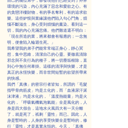
自己的幾位弟子，卻發現他們已經受到了外界
環境的污染，內心充滿了惡念和愛欲之心。有
的貪戀洋樓財物，有的爭名奪利，有的追求欲
樂。這些妒恨與業緣讓他們陷入勾心鬥角，煩
惱不斷滋生，身心受到煩惱的薰染。看到這一
切，我的內心充滿悲痛。他們難道還不明白：
「現在所造的業，將來都會有報應的；一念無
明，便會陷入輪迴生死。」
我希望我的弟子們能常常端正身心，靜心冥
想，集中思維，清潔自己的心靈。要徹底清除
邪念與不良行為的種子，將一切塵垢根除，直
到心中無任何牽掛。這樣的清淨與快樂，才是
真正的永恆快樂，而非世間短暫的欲望所帶來
的快感。
我們「真佛」的密宗行者皆知，所謂的「毛髮
指甲骨肉筋皮」均是土化的，而「血液尿汗涎
沫津液」均是水化的，「溫度熱能量」均是火
化的，「呼吸氣機氣泡氣能」全是風化的，人
身是四大假合，這地水火風四大有一天分離
了，就是死了，祇剩「靈性」而已。因此，人
身是暫時的，人身的享受快樂全是暫時的，修
行「靈性」才是真實永恒的。今天，「真佛