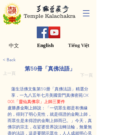
Temple Kalachakra
English
中文
Tiếng Việt
< Back
第59冊「真佛法語」
上一頁
下一頁
蓮生活佛文集第59册「真佛法語」精選分
享．一九八五年七月美國雷門真佛密苑OK
001.「靈仙真佛宗」上師三要件
盧勝彥金剛上師說：「一切眾生都是有佛緣
的，得到了明心見性，就是得證的金剛上師，
而眾生是未得證的金剛上師而已。」今天，真
佛宗的宗主，在娑婆世界說法轉法輪，無量無
盡的法語，這是要開示眾生，人人成就明心見