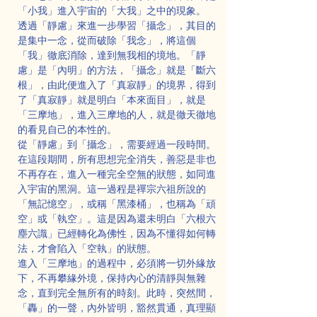
「小我」進入宇宙的「大我」之中的現象。
透過「靜慮」來進一步學習「攝念」，其目的
是集中一念，從而破除「我念」，將這個
「我」徹底消除，達到無我相的境地。「靜
慮」是「內明」的方法，「攝念」就是「斷六
根」，由此便進入了「真寂靜」的境界，得到
了「真寂靜」就是明白「本來面目」，就是
「三摩地」，進入三摩地的人，就是徹天徹地
的看見自己的本性的。
從「靜慮」到「攝念」，需要經過一段時間。
在這段期間，所有思想完全消失，善惡是非也
不再存在，進入一種完全空無的狀態，如同進
入宇宙的黑洞。這一過程是禪宗六祖所說的
「無記憶空」，或稱「黑漆桶」，也稱為「頑
空」或「執空」。這是因為還未明白「六根六
塵六識」已經轉化為佛性，因為不懂得如何轉
法，才會陷入「空執」的狀態。
進入「三摩地」的過程中，必須將一切外緣放
下，不再攀緣外境，保持內心的清靜與無雜
念，直到完全無所有的時刻。此時，突然間，
「轟」的一聲，內外皆明，豁然貫通，真理顯