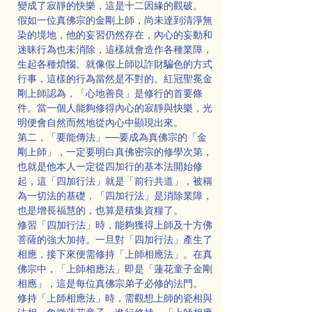
變成了寂靜的快樂，這是十二因緣的觀破。
假如一位真佛宗的金剛上師，尚未達到清淨無
染的境地，他的妄習仍然存在，內心的妄動和
迷昧行為也未消除，這樣就會造作各種業障，
生起各種煩惱。就像假上師以詐財騙色的方式
行事，這樣的行為當然是不對的。紅冠聖冕金
剛上師認為，「心地善良」是修行的首要條
件。當一個人能夠修得內心的寂靜與快樂，光
明便會自然而然地從內心中顯現出來。
第二，「要能傳法」──要成為真佛宗的「金
剛上師」，一定要明白真佛密宗的修學次第，
也就是他本人一定從四加行的基本法開始修
起，這「四加行法」就是「前行共道」，被稱
為一切法的基礎，「四加行法」是消除業障，
也是增長福慧的，也算是積集資糧了。
修習「四加行法」時，能夠獲得上師及十方佛
菩薩的強大加持。一旦對「四加行法」產生了
相應，接下來便需修持「上師相應法」。在真
佛宗中，「上師相應法」即是「蓮花童子金剛
相應」，這是每位真佛宗弟子必修的法門。
修持「上師相應法」時，需觀想上師的瓷相與