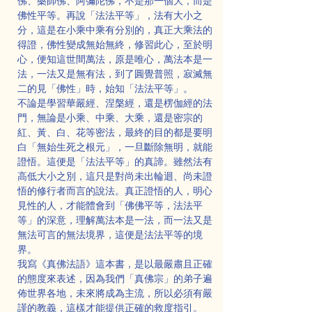
佛、藥師佛、阿彌陀佛，不是那一個大，而是
佛性平等。再說「法法平等」，法有大小之
分，這是在小乘中乘有分別的，真正大乘法的
得證，佛性變成無始無終，修習此心，至於明
心，便知這世間萬法，原是唯心，萬法本是一
法，一法又是無有法，到了圓覺普照，寂滅無
二的見「佛性」時，始知「法法平等」。
不論是學習華嚴經、涅槃經，還是楞伽經的法
門，無論是小乘、中乘、大乘，還是密宗的
紅、黃、白、花等密法，最終的目的都是要明
白「無始生死之根元」，一旦斷除無明，就能
證悟。這便是「法法平等」的真諦。雖然法有
高低大小之別，這只是對尚未出輪迴、尚未證
悟的修行者而言的說法。真正證悟的人，明心
見性的人，才能體會到「佛佛平等，法法平
等」的深意，理解萬法本是一法，而一法又是
無法可言的無法境界，這便是法法平等的境
界。
我寫《真佛法語》這本書，是以最嚴肅且正確
的態度來表述，因為我們「真佛宗」的弟子遍
佈世界各地，未來將成為主流，所以必須有嚴
謹的教義，這樣才能提供正確的救度指引。