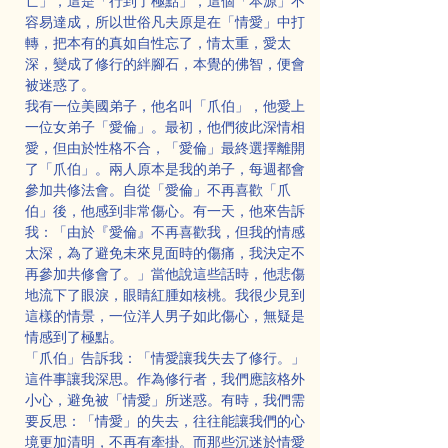
亡」，這是「行到了極點」，這個「本源」不
容易達成，所以世俗凡夫原是在「情愛」中打
轉，把本有的真如自性忘了，情太重，愛太
深，變成了修行的絆腳石，本覺的佛智，便會
被迷惑了。
我有一位美國弟子，他名叫「爪伯」，他愛上
一位女弟子「愛倫」。最初，他們彼此深情相
愛，但由於性格不合，「愛倫」最終選擇離開
了「爪伯」。兩人原本是我的弟子，每週都會
參加共修法會。自從「愛倫」不再喜歡「爪
伯」後，他感到非常傷心。有一天，他來告訴
我：「由於『愛倫』不再喜歡我，但我的情感
太深，為了避免未來見面時的傷痛，我決定不
再參加共修會了。」當他說這些話時，他悲傷
地流下了眼淚，眼睛紅腫如核桃。我很少見到
這樣的情景，一位洋人男子如此傷心，無疑是
情感到了極點。
「爪伯」告訴我：「情愛讓我失去了修行。」
這件事讓我深思。作為修行者，我們應該格外
小心，避免被「情愛」所迷惑。有時，我們需
要反思：「情愛」的失去，往往能讓我們的心
境更加清明，不再有牽掛。而那些沉迷於情愛