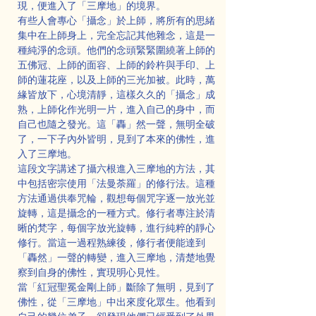
現，便進入了「三摩地」的境界。
有些人會專心「攝念」於上師，將所有的思緒
集中在上師身上，完全忘記其他雜念，這是一
種純淨的念頭。他們的念頭緊緊圍繞著上師的
五佛冠、上師的面容、上師的鈴杵與手印、上
師的蓮花座，以及上師的三光加被。此時，萬
緣皆放下，心境清靜，這樣久久的「攝念」成
熟，上師化作光明一片，進入自己的身中，而
自己也隨之發光。這「轟」然一聲，無明全破
了，一下子內外皆明，見到了本來的佛性，進
入了三摩地。
這段文字講述了攝六根進入三摩地的方法，其
中包括密宗使用「法曼荼羅」的修行法。這種
方法通過供奉咒輪，觀想每個咒字逐一放光並
旋轉，這是攝念的一種方式。修行者專注於清
晰的梵字，每個字放光旋轉，進行純粹的靜心
修行。當這一過程熟練後，修行者便能達到
「轟然」一聲的轉變，進入三摩地，清楚地覺
察到自身的佛性，實現明心見性。
當「紅冠聖冕金剛上師」斷除了無明，見到了
佛性，從「三摩地」中出來度化眾生。他看到