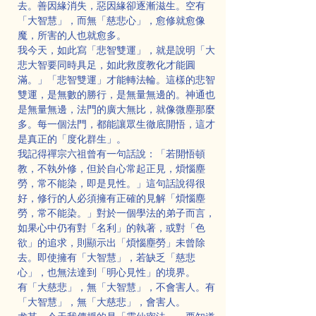
去。善因緣消失，惡因緣卻逐漸滋生。空有
「大智慧」，而無「慈悲心」，愈修就愈像
魔，所害的人也就愈多。
我今天，如此寫「悲智雙運」，就是說明「大
悲大智要同時具足，如此救度教化才能圓
滿。」「悲智雙運」才能轉法輪。這樣的悲智
雙運，是無數的勝行，是無量無邊的。神通也
是無量無邊，法門的廣大無比，就像微塵那麼
多。每一個法門，都能讓眾生徹底開悟，這才
是真正的「度化群生」。
我記得禪宗六祖曾有一句話說：「若開悟頓
教，不執外修，但於自心常起正見，煩惱塵
勞，常不能染，即是見性。」這句話說得很
好，修行的人必須擁有正確的見解「煩惱塵
勞，常不能染。」對於一個學法的弟子而言，
如果心中仍有對「名利」的執著，或對「色
欲」的追求，則顯示出「煩惱塵勞」未曾除
去。即使擁有「大智慧」，若缺乏「慈悲
心」，也無法達到「明心見性」的境界。
有「大慈悲」，無「大智慧」，不會害人。有
「大智慧」，無「大慈悲」，會害人。