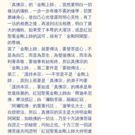
「真佛宗」的「金剛上師」，當然要明白一切
修法的儀軌，一步一步有條不紊的修學，切實
磨練身心，使自己心光發露而明心見性，有了
一法的相應之後，再達到法法相應，明白了廣
大的儀軌。如果受了本尊的大灌頂，或是紅冠
聖冕金剛上師的認可，就有了「金剛阿闍梨」
的尊稱。
當了「金剛上師」就要傳法，要發菩提心，不
是為自己，而是為眾生，為發揚佛法，而非為
利養恭敬，要做事有始有終。所以真佛宗的
「金剛上師」，第二要件是「要能傳法」。
第三，「護持本宗」──不管是不是「金剛上
師」，原則上祇要是「真佛宗」的弟子均要
「護持本宗」。要如道「真佛宗」的傳承是舉
世最殊勝的。紅冠聖冕金剛上師由「釋迦牟尼
佛」摩頂授記，由「彌勒菩薩」賜戴紅冠，
「阿彌陀佛」的重重付託，「蓮華生大士」親
自授密法。所以，真佛宗的宗主是大持明金剛
阿闍梨，知曉佛的一切法，乃至十方諸佛菩薩
自證之一切秘密，均知之也。十方三世一切諸
佛菩薩共同證明「紅冠聖冕金剛上師大持明盧