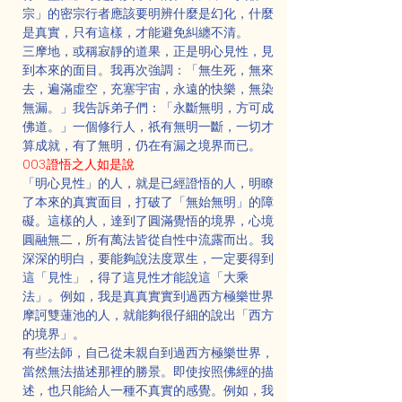
宗」的密宗行者應該要明辨什麼是幻化，什麼
是真實，只有這樣，才能避免糾纏不清。
三摩地，或稱寂靜的道果，正是明心見性，見
到本來的面目。我再次強調：「無生死，無來
去，遍滿虛空，充塞宇宙，永遠的快樂，無染
無漏。」我告訴弟子們：「永斷無明，方可成
佛道。」一個修行人，祇有無明一斷，一切才
算成就，有了無明，仍在有漏之境界而已。
003.證悟之人如是說
「明心見性」的人，就是已經證悟的人，明瞭
了本來的真實面目，打破了「無始無明」的障
礙。這樣的人，達到了圓滿覺悟的境界，心境
圓融無二，所有萬法皆從自性中流露而出。我
深深的明白，要能夠說法度眾生，一定要得到
這「見性」，得了這見性才能說這「大乘
法」。例如，我是真真實實到過西方極樂世界
摩訶雙蓮池的人，就能夠很仔細的說出「西方
的境界」。
有些法師，自己從未親自到過西方極樂世界，
當然無法描述那裡的勝景。即使按照佛經的描
述，也只能給人一種不真實的感覺。例如，我