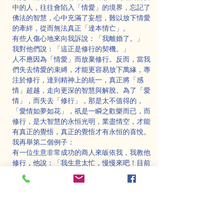
中的人，往往會陷入「情愛」的境界，忘記了
佛法的智慧，心中充滿了妄想，難以放下情愛
的牽絆，從而無法真正「達本情亡」。
有些人傷心地來向我訴說：「我離婚了。」
我對他們說：「這正是修行的契機。」
人不應因為「情愛」而放棄修行。反而，當我
們失去情愛的束縛，才能更容易放下萬緣，專
注於修行，達到精神上的統一，真正將「感
情」超越，走向更深的智慧與解脫。為了「愛
情」，而失去「修行」，那是太不值得的，
「愛情如夢如花」，祇是一瞬之歡樂而已，而
修行，是大智慧的永恒光明，業盡情空，才能
有真正的覺悟，真正的覺悟才有永恒的喜悅。
我再舉第二個例子：
有一位生意非常成功的商人來皈依我，我教他
修行，他說：「我生意太忙，慢慢來吧！目前
我的心無法安定。我要再賺多一點錢，要自己
永遠富足，孩子都完成學業，還要建立一個全
球性的企業網，插足富人圈，得到地位，讓每
個人都側目。」
我默默無語。幾年後，這位商人的事業失敗