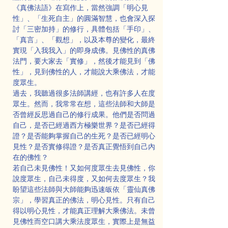
《真佛法語》在寫作上，當然強調「明心見
性」、「生死自主」的圓滿智慧，也會深入探
討「三密加持」的修行，具體包括「手印」、
「真言」、「觀想」，以及本尊的變化，最終
實現「入我我入」的即身成佛。見佛性的真佛
法門，要大家去「實修」，然後才能見到「佛
性」，見到佛性的人，才能說大乘佛法，才能
度眾生。
過去，我聽過很多法師講經，也有許多人在度
眾生。然而，我常常在想，這些法師和大師是
否曾經反思過自己的修行成果。他們是否問過
自己，是否已經過西方極樂世界？是否已經得
證？是否能夠掌握自己的生死？是否已經明心
見性？是否實修得證？是否真正覺悟到自己內
在的佛性？
若自己未見佛性！又如何度眾生去見佛性，你
說度眾生，自己未得度，又如何去度眾生？我
盼望這些法師與大師能夠迅速皈依「靈仙真佛
宗」，學習真正的佛法，明心見性。只有自己
得以明心見性，才能真正理解大乘佛法。未曾
見佛性而空口講大乘法度眾生，實際上是無益