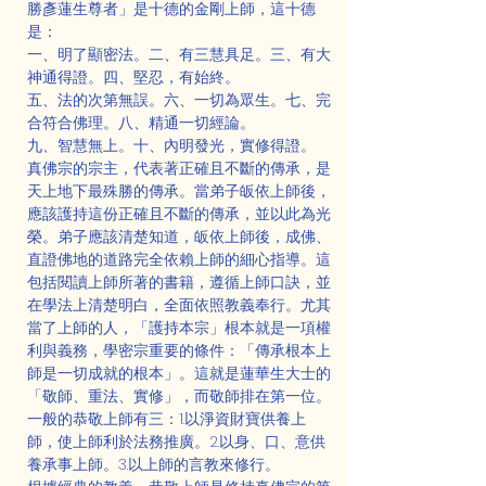
勝彥蓮生尊者」是十德的金剛上師，這十德
是：
一、明了顯密法。二、有三慧具足。三、有大
神通得證。四、堅忍，有始終。
五、法的次第無誤。六、一切為眾生。七、完
合符合佛理。八、精通一切經論。
九、智慧無上。十、內明發光，實修得證。
真佛宗的宗主，代表著正確且不斷的傳承，是
天上地下最殊勝的傳承。當弟子皈依上師後，
應該護持這份正確且不斷的傳承，並以此為光
榮。弟子應該清楚知道，皈依上師後，成佛、
直證佛地的道路完全依賴上師的細心指導。這
包括閱讀上師所著的書籍，遵循上師口訣，並
在學法上清楚明白，全面依照教義奉行。尤其
當了上師的人，「護持本宗」根本就是一項權
利與義務，學密宗重要的條件：「傳承根本上
師是一切成就的根本」。這就是蓮華生大士的
「敬師、重法、實修」，而敬師排在第一位。
一般的恭敬上師有三：1.以淨資財寶供養上
師，使上師利於法務推廣。2.以身、口、意供
養承事上師。3.以上師的言教來修行。