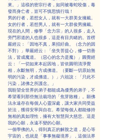
來。」這樣的密宗行者，如同被毒蛇咬傷，毒
發而身亡者，豈可不慎思慎行哉！
男的行者，若想女人，就有一大群美女擁戴。
女的行者，若想男人，就有一大群俊男擁戴。
現在的人間，修學「念力宗」的人很多，走入
旁門邪道的人也很多，這是有目共睹的。首楞
嚴經云：「因地不真，果招紆曲。（念力的因
不對）」華嚴經云：「坐失菩提心，修一切善
法，皆成魔道。（惡心的念力是魔）」圓覺經
云：「一切如來本起因地，皆依圓明清淨覺
相，永斷無明，方成佛道。（要斷一切原始無
明的污染，才成佛道。）」六祖說：「只此不
污染，諸佛之所護念。」
我盼望全世界的弟子都能成為優秀的弟子，不
希望看到那些無法栽培的「焦芽敗種」。願佛
法永遠存在每個人心靈深處，讓大家共同受益
於法，獲得安寧與自在。希望每個人都能修持
無相的真如理性，擁有大智慧與大慈悲。這是
我的心願，永遠不變的心願。
一個學佛的人，得到真正的解脫之道，是心等
宇宙的，也就是「事事無礙境界」，這個法界