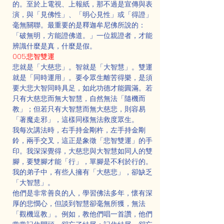
的。至於上電視、上報紙，那不過是宣傳與表
演，與「見佛性」、「明心見性」或「得證」
毫無關聯。最重要的是釋迦牟尼佛所說的：
「破無明，方能證佛道。」一位親證者，才能
辨識什麼是真，什麼是假。
005.悲智雙運
悲就是「大慈悲」。智就是「大智慧」。雙運
就是「同時運用」。要令眾生離苦得樂，是須
要大悲大智同時具足，如此功德才能圓滿。若
只有大慈悲而無大智慧，自然無法「隨機而
教」；但若只有大智慧而無大慈悲，則容易
「著魔走邪」，這樣同樣無法救度眾生。
我每次講法時，右手持金剛杵，左手持金剛
鈴，兩手交叉，這正是象徵「悲智雙運」的手
印。我深深覺得，大慈悲與大智慧如同人的雙
腳，要雙腳才能「行」，單腳是不利於行的。
我的弟子中，有些人擁有「大慈悲」，卻缺乏
「大智慧」。
他們是非常善良的人，學習佛法多年，懷有深
厚的悲憫心，但談到智慧卻毫無所獲，無法
「觀機逗教」。例如，教他們唱一首讚，他們