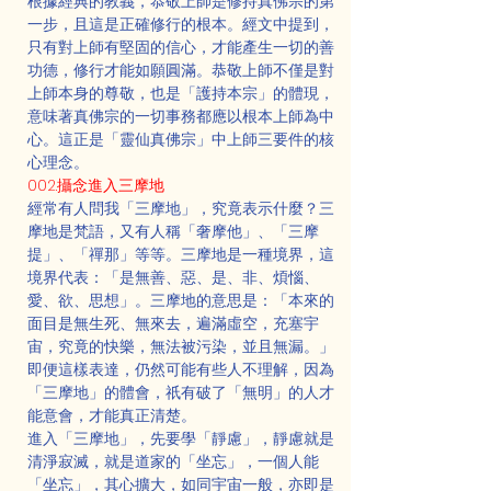
根據經典的教義，恭敬上師是修持真佛宗的第
一步，且這是正確修行的根本。經文中提到，
只有對上師有堅固的信心，才能產生一切的善
功德，修行才能如願圓滿。恭敬上師不僅是對
上師本身的尊敬，也是「護持本宗」的體現，
意味著真佛宗的一切事務都應以根本上師為中
心。這正是「靈仙真佛宗」中上師三要件的核
心理念。
002.攝念進入三摩地
經常有人問我「三摩地」，究竟表示什麼？三
摩地是梵語，又有人稱「奢摩他」、「三摩
提」、「禪那」等等。三摩地是一種境界，這
境界代表：「是無善、惡、是、非、煩惱、
愛、欲、思想」。三摩地的意思是：「本來的
面目是無生死、無來去，遍滿虛空，充塞宇
宙，究竟的快樂，無法被污染，並且無漏。」
即便這樣表達，仍然可能有些人不理解，因為
「三摩地」的體會，祇有破了「無明」的人才
能意會，才能真正清楚。
進入「三摩地」，先要學「靜慮」，靜慮就是
清淨寂滅，就是道家的「坐忘」，一個人能
「坐忘」，其心擴大，如同宇宙一般，亦即是