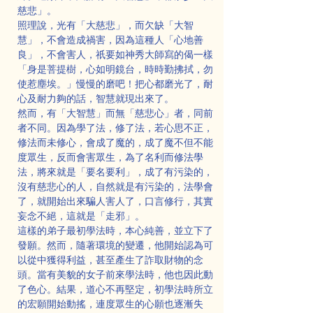
慈悲」。
照理說，光有「大慈悲」，而欠缺「大智
慧」，不會造成禍害，因為這種人「心地善
良」，不會害人，祇要如神秀大師寫的偈一樣
「身是菩提樹，心如明鏡台，時時勤拂拭，勿
使惹塵埃。」慢慢的磨吧！把心都磨光了，耐
心及耐力夠的話，智慧就現出來了。
然而，有「大智慧」而無「慈悲心」者，同前
者不同。因為學了法，修了法，若心思不正，
修法而未修心，會成了魔的，成了魔不但不能
度眾生，反而會害眾生，為了名利而修法學
法，將來就是「要名要利」，成了有污染的，
沒有慈悲心的人，自然就是有污染的，法學會
了，就開始出來騙人害人了，口言修行，其實
妄念不絕，這就是「走邪」。
這樣的弟子最初學法時，本心純善，並立下了
發願。然而，隨著環境的變遷，他開始認為可
以從中獲得利益，甚至產生了詐取財物的念
頭。當有美貌的女子前來學法時，他也因此動
了色心。結果，道心不再堅定，初學法時所立
的宏願開始動搖，連度眾生的心願也逐漸失