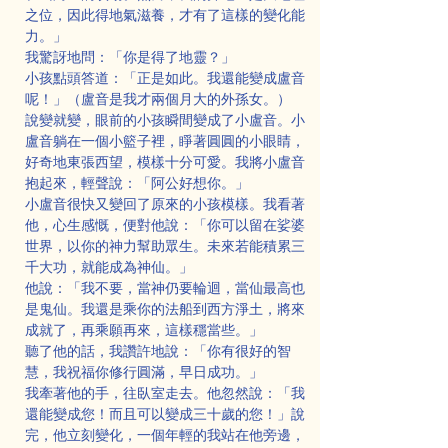
之位，因此得地氣滋養，才有了這樣的變化能
力。」
我驚訝地問：「你是得了地靈？」
小孩點頭答道：「正是如此。我還能變成盧音
呢！」（盧音是我才兩個月大的外孫女。）
說變就變，眼前的小孩瞬間變成了小盧音。小
盧音躺在一個小籃子裡，睜著圓圓的小眼睛，
好奇地東張西望，模樣十分可愛。我將小盧音
抱起來，輕聲說：「阿公好想你。」
小盧音很快又變回了原來的小孩模樣。我看著
他，心生感慨，便對他說：「你可以留在娑婆
世界，以你的神力幫助眾生。未來若能積累三
千大功，就能成為神仙。」
他說：「我不要，當神仍要輪迴，當仙最高也
是鬼仙。我還是乘你的法船到西方淨土，將來
成就了，再乘願再來，這樣穩當些。」
聽了他的話，我讚許地說：「你有很好的智
慧，我祝福你修行圓滿，早日成功。」
我牽著他的手，往臥室走去。他忽然說：「我
還能變成您！而且可以變成三十歲的您！」說
完，他立刻變化，一個年輕的我站在他旁邊，