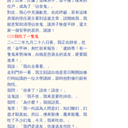
跑了出來，占據了這棟房子，並干擾了後來的
住戶，成為了「佔舍鬼」。
對此，我心中充滿歉意。在此呼籲，若有這棟
房屋的現任屋主看到這篇文章，請聯絡我，我
願意幫助清理佔舍鬼，讓房子恢復平靜，還大
家一個安寧的居所。謝謝！
026我吃了一隻鬼
二○二二年九月二十八日夜。我正在靜坐，忽
然「金甲神」匆忙前來報告：「盧師尊！有一
隻鬼來勢洶洶，自稱是您過去的道友，硬要闖
進來！」
我說：「我出去看看。」
走到門外一看，我立刻認出他是昔日剛開始修
行時結識的一位大學講師，當時他對修行頗有
熱忱。
我問：「你來了！請坐！請坐！」
這鬼說：「我不坐，我來是要吃掉你。」
我問：「為什麼？」我很訝異。
鬼答：「我一向認為人間是幻，知幻離幻，幻
盡才顯真如。所以，佛來殺佛，魔來殺魔。我
吃了不少幻鬼，今天，我來吃你。」
我說：「我們是道友，你連道友也吃？」