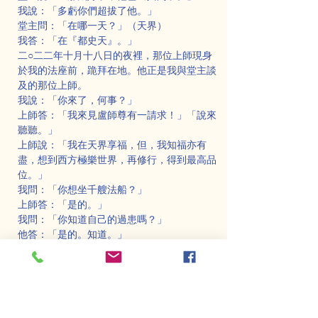
我說：「多虧你們超拔了他。」
堂主問：「在哪一天？」（天界）
我答：「在『都史天』。」
二○二二年十月十八日的夜裡，那位上師現身
於我的法座前，跪拜在地。他正是我與堂主談
及的那位上師。
我說：「你來了，何事？」
上師答：「我來見盧師尊有一請求！」「說來
聽聽。」
上師說：「我在天界享福，但，我知福亦有
盡，想到西方極樂世界，再修行，得到最高品
位。」
我問：「你想坐千艘法船？」
上師答：「是的。」
我問：「你知道自己的過患嗎？」
他答：「是的。知道。」
「一當上了阿闍梨（上師），只是想『錢』，
想成為富豪。」這是第一過患。
「到處幫人看風水，陽宅看看，又看陰宅。沒
有佛法實修。」（說風水是祖傳的）這是第二
過患。