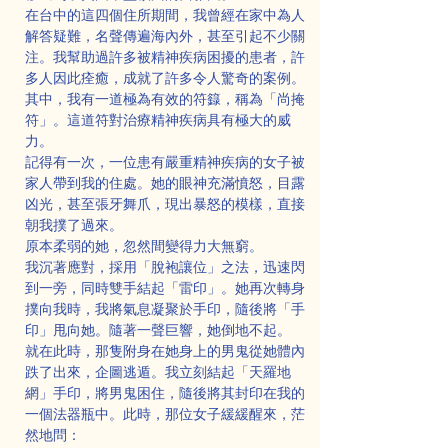
在台中的這四個住所期間，我曾經在家中為人
解答疑難，名聲傳遍海內外，甚至引起不少關
注。我幫助過許多被精神疾病困擾的患者，許
多人因此痊癒，成就了許多令人驚奇的案例。
其中，我有一道極為有效的符籙，稱為「尚掩
符」。這道符對治療精神疾病具有極大的威
力。
記得有一次，一位患有嚴重精神疾病的女子被
家人帶到我的住處。她的眼神充滿憤怒，目露
凶光，甚至張牙舞爪，現出暴怒的模樣，直接
朝我撲了過來。
原本柔弱的她，忽然間變得力大無窮。
我沉著應對，採用「脫袍讓位」之法，迅速閃
到一旁，同時雙手結起「雷印」。她再次轉身
撲向我時，我將氣息凝聚於手印，隨後將「手
印」甩向她。隨著一聲巨響，她倒地不起。
就在此時，那隻附身在她身上的男鬼從她體內
跌了出來，企圖逃遁。我立刻結起「天羅地
網」手印，將男鬼困住，隨後將其封印在我的
一個法器瓶中。此時，那位女子緩緩醒來，茫
然地問：