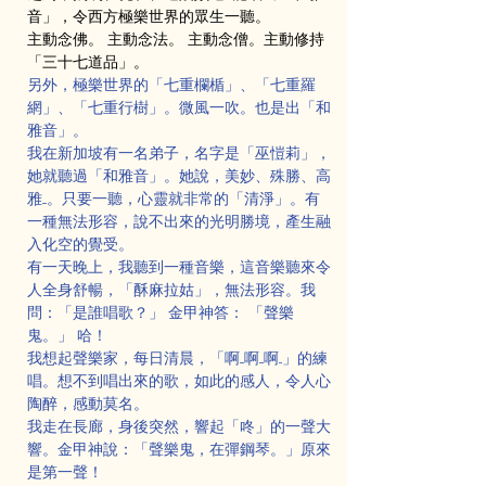
音」，令西方極樂世界的眾生一聽。
主動念佛。 主動念法。 主動念僧。主動修持
「三十七道品」。
另外，極樂世界的「七重欄楯」、「七重羅
網」、「七重行樹」。微風一吹。也是出「和
雅音」。
我在新加坡有一名弟子，名字是「巫愷莉」，
她就聽過「和雅音」。她說，美妙、殊勝、高
雅....。只要一聽，心靈就非常的「清淨」。有
一種無法形容，說不出來的光明勝境，產生融
入化空的覺受。
有一天晚上，我聽到一種音樂，這音樂聽來令
人全身舒暢，「酥麻拉姑」，無法形容。我
問：「是誰唱歌？」 金甲神答： 「聲樂
鬼。」 哈！
我想起聲樂家，每日清晨，「啊....啊....啊...」的練
唱。想不到唱出來的歌，如此的感人，令人心
陶醉，感動莫名。
我走在長廊，身後突然，響起「咚」的一聲大
響。金甲神說：「聲樂鬼，在彈鋼琴。」原來
是第一聲！