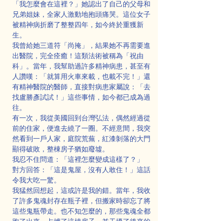
「我怎麼會在這裡？」她認出了自己的父母和
兄弟姐妹，全家人激動地抱頭痛哭。這位女子
被精神病折磨了整整四年，如今終於重獲新
生。
我曾給她三道符「尚掩」，結果她不再需要進
出醫院，完全痊癒！這類法術被稱為「祝由
科」。當年，我幫助過許多精神病患，甚至有
人讚嘆：「就算用火車來載，也載不完！」還
有精神醫院的醫師，直接對病患家屬說：「去
找盧勝彥試試！」這些事情，如今都已成為過
往。
有一次，我從美國回到台灣弘法，偶然經過從
前的住家，便進去繞了一圈。不經意間，我突
然看到一戶人家，庭院荒蕪，紅漆剝落的大門
顯得破敗，整棟房子猶如廢墟。
我忍不住問道：「這裡怎麼變成這樣了？」
對方回答：「這是鬼屋，沒有人敢住！」這話
令我大吃一驚。
我猛然回想起，這或許是我的錯。當年，我收
了許多鬼魂封存在瓶子裡，但搬家時卻忘了將
這些鬼瓶帶走。也不知怎麼的，那些鬼魂全都