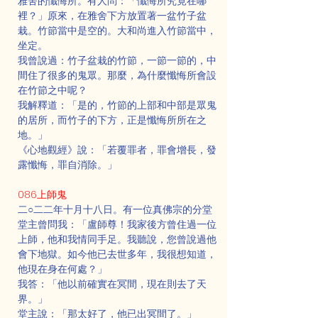
雅舍的懺悔所。有人問：「懺悔所究竟在哪
裡？」原來，在雅舍下方放置著一盆竹子盆
栽。竹節當中是空的。大和尚進入竹節當中，
坐定。
我曾說過：竹子盆栽的竹節，一節一節的，中
間住了很多的鬼眾。那麼，為什麼懺悔所會設
在竹節之中呢？
我解釋道：「是的，竹節的上部和中部是眾鬼
的居所，而竹子的下方，正是懺悔所所在之
地。」
《心地觀經》說：「若覆罪者，罪會增長，發
露懺悔，罪自消除。」
086上師鬼
二○二二年十月十八日。有一位真佛宗的分堂
堂主曾問我：「盧師尊！我家後方曾住過一位
上師，他和我情同手足。我聽說，您曾說過他
會下地獄。如今他已去世多年，我很想知道，
他現在身在何處？」
我答：「他以前確實在冥間，現在則去了天
界。」
堂主說：「那太好了，他已出冥間了。」