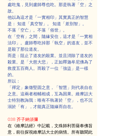
處吃鬼，見到盧師尊也吃。那是執著「空」之
故。
他以為這才是「一實相印」其實真正的智慧
是： 知道「真空智」。 知道「差別智」。
不落「空亡」。不落「俗世」。
在「空有」之間，隨緣安住，這才是「一實相
法印」。盧師尊吃掉那「執空」的道友，並不
是殺了那位道友。
而是：阻止了道友的殺業。並且消除了道友的
殺業。是「大慈大悲」，正如釋迦牟尼佛為了
救度五百商人。而殺了一位「強盜」是一樣
的。
所以：
「禪定」象徵堅固之意，「智慧」則代表自在
之意。這兩者相輔相成，互為因果。維摩詰大
士特別教誨我：唯有不執著於「空」，也不沉
溺於「有」，才能真正隨緣而自在。
038 芥子納須彌
在《維摩詰經》中記載，文殊師利菩薩奉佛旨
意，前往探視維摩詰大士的病情。所有聽聞此