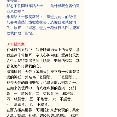
生畏懼。
我忍不住問維摩詰大士：「為什麼我會害怕這
些東西呢？」
維摩詰大士微笑著說：「這也是前世的記憶。
只要將這些記憶徹底抹去，恐懼自然就會消
失！原來，『遺忘』也是一種修行法門，能幫
助我們放下煩惱。」
066聲樂鬼
在修行的過程中，我曾聆聽過天上的天樂，那
種旋律非常悅耳，令人心神向往。置身於天樂
之中，我特別留意到「嗩吶」樂器的聲音，其
音色格外打動我的心。
據我所知，天帝（帝釋天）座下有一位掌管音
樂的神祇，梵名為「乾闥婆」，「乾闥婆」。
祂是天帝的御用樂師，也是天龍八部眾之一。
在如來的境界中，有八種殊勝的音樂，分別
為：一、勝妙音。二、柔軟音 三、和雅音。 
四、尊慧音。 五、不雌音。 六、不誤音。 
七、深遠音。 八、不竭音。
在西方極樂世界，阿彌陀如來所化現的，共命
之鳥，鸚鵡、孔雀、迦陵频迦......·能唱出「和雅