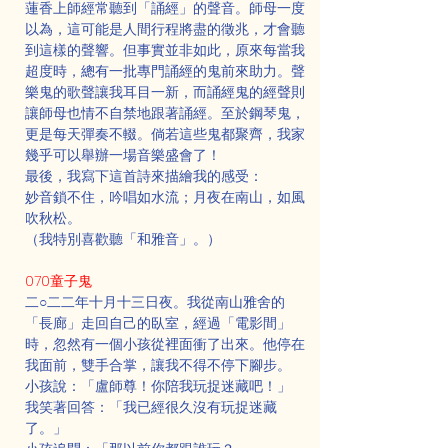
蓮香上師經常聽到「誦經」的聲音。師母一度
以為，這可能是人間行程將盡的徵兆，才會聽
到這樣的聲響。但事實並非如此，原來每當我
超度時，總有一批專門誦經的鬼前來助力。聲
樂鬼的歌聲讓我耳目一新，而誦經鬼的經聲則
讓師母也情不自禁地跟著誦經。至於鋼琴鬼，
更是每天彈奏不輟。倘若這些鬼都聚齊，我家
幾乎可以舉辦一場音樂盛會了！
最後，我寫下這首詩來描繪我的感受：
妙音鎖不住，吟唱如水流；月夜在南山，如風
吹秋松。
（我特別喜歡聽「和雅音」。）
070童子鬼
二○二二年十月十三日夜。我從南山雅舍的
「長廊」走回自己的臥室，經過「電影間」
時，忽然有一個小孩從裡面衝了出來。他停在
我面前，雙手合掌，讓我不得不停下腳步。
小孩說：「盧師尊！你陪我玩捉迷藏吧！」
我笑著回答：「我已經很久沒有玩捉迷藏
了。」