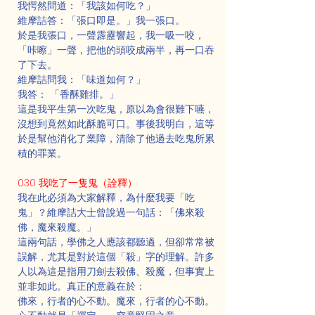
我愕然問道：「我該如何吃？」
維摩詰答：「張口即是。」我一張口。
於是我張口，一聲霹靂響起，我一吸一咬，
「咔嚓」一聲，把他的頭咬成兩半，再一口吞
了下去。
維摩詰問我：「味道如何？」
我答： 「香酥雞排。」
這是我平生第一次吃鬼，原以為會很難下嚥，
沒想到竟然如此酥脆可口。事後我明白，這等
於是幫他消化了業障，清除了他過去吃鬼所累
積的罪業。
030 我吃了一隻鬼（詮釋）
我在此必須為大家解釋，為什麼我要「吃
鬼」？維摩詰大士曾說過一句話：「佛來殺
佛，魔來殺魔。」
這兩句話，學佛之人應該都聽過，但卻常常被
誤解，尤其是對於這個「殺」字的理解。許多
人以為這是指用刀劍去殺佛、殺魔，但事實上
並非如此。真正的意義在於：
佛來，行者的心不動。魔來，行者的心不動。