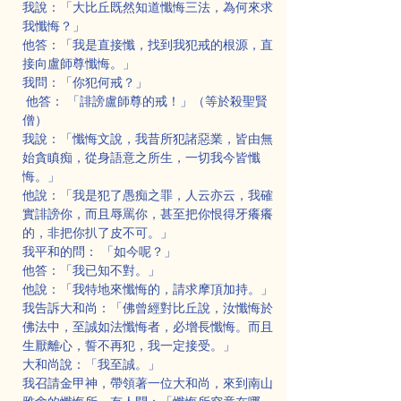
我說：「大比丘既然知道懺悔三法，為何來求
我懺悔？」
他答：「我是直接懺，找到我犯戒的根源，直
接向盧師尊懺悔。」
我問：「你犯何戒？」
 他答： 「誹謗盧師尊的戒！」（等於殺聖賢
僧）
我說：「懺悔文說，我昔所犯諸惡業，皆由無
始貪瞋痴，從身語意之所生，一切我今皆懺
悔。」
他說：「我是犯了愚痴之罪，人云亦云，我確
實誹謗你，而且辱罵你，甚至把你恨得牙癢癢
的，非把你扒了皮不可。」
我平和的問： 「如今呢？」
他答：「我已知不對。」
他說：「我特地來懺悔的，請求摩頂加持。」
我告訴大和尚：「佛曾經對比丘說，汝懺悔於
佛法中，至誠如法懺悔者，必增長懺悔。而且
生厭離心，誓不再犯，我一定接受。」
大和尚說：「我至誠。」
我召請金甲神，帶領著一位大和尚，來到南山