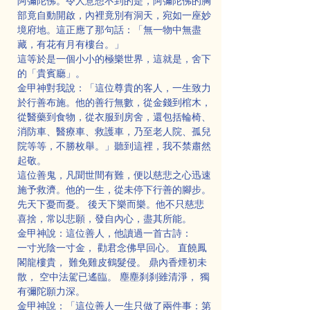
阿彌陀佛。令人意想不到的是，阿彌陀佛的胸
部竟自動開啟，內裡竟別有洞天，宛如一座妙
境府地。這正應了那句話：「無一物中無盡
藏，有花有月有樓台。」
這等於是一個小小的極樂世界，這就是，舍下
的「貴賓廳」。
金甲神對我說：「這位尊貴的客人，一生致力
於行善布施。他的善行無數，從金錢到棺木，
從醫藥到食物，從衣服到房舍，還包括輪椅、
消防車、醫療車、救護車，乃至老人院、孤兒
院等等，不勝枚舉。」聽到這裡，我不禁肅然
起敬。
這位善鬼，凡聞世間有難，便以慈悲之心迅速
施予救濟。他的一生，從未停下行善的腳步。
先天下憂而憂。 後天下樂而樂。他不只慈悲
喜捨，常以悲願，發自內心，盡其所能。
金甲神說：這位善人，他讀過一首古詩：
一寸光陰一寸金， 勸君念佛早回心。 直饒鳳
閣龍樓貴， 難免雞皮鶴髮侵。 鼎內香煙初未
散， 空中法駕已遙臨。 塵塵刹刹雖清淨， 獨
有彌陀願力深。
金甲神說：「這位善人一生只做了兩件事：第