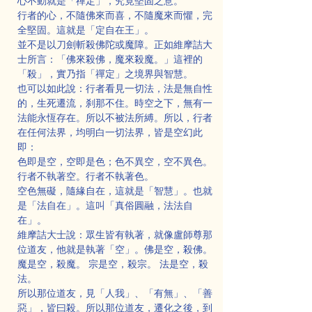
心不動就是「禪定」，究竟堅固之意。
行者的心，不隨佛來而喜，不隨魔來而懼，完
全堅固。這就是「定自在王」。
並不是以刀劍斬殺佛陀或魔障。正如維摩詰大
士所言：「佛來殺佛，魔來殺魔。」這裡的
「殺」，實乃指「禪定」之境界與智慧。
也可以如此說：行者看見一切法，法是無自性
的，生死遷流，刹那不住。時空之下，無有一
法能永恆存在。所以不被法所縛。所以，行者
在任何法界，均明白一切法界，皆是空幻此
即：
色即是空，空即是色；色不異空，空不異色。
行者不執著空。行者不執著色。
空色無礙，隨緣自在，這就是「智慧」。也就
是「法自在」。這叫「真俗圓融，法法自
在」。
維摩詰大士說：眾生皆有執著，就像盧師尊那
位道友，他就是執著「空」。佛是空，殺佛。
魔是空，殺魔。 宗是空，殺宗。 法是空，殺
法。
所以那位道友，見「人我」、「有無」、「善
惡」，皆曰殺。所以那位道友，遷化之後，到