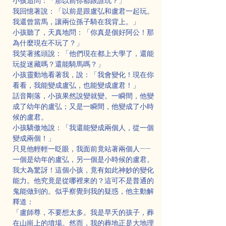
小孩追問：「那以前你都跟誰玩？」
我回憶著說：「以前是跟盧弘和盧君一起玩。
我還曾當馬，讓兩位孫子騎在我背上。」
小孩聽了，天真地問：「你真是個好阿公！那
為什麼現在不玩了？」
我笑著搖頭說：「他們現在都上大學了，還能
玩捉迷藏嗎？還能騎馬嗎？」
小孩靈動地看著我，說：「我會變化！現在你
看看，我能變成盧弘，也能變成盧君！」
話音剛落，小孩果然說變就變。一瞬間，他變
成了幼年的盧弘；又是一瞬間，他變成了小時
候的盧君。
小孩驕傲地說：「我還能變成兩個人，從一個
變成兩個！」
只見他輕輕一眨眼，我面前竟站著兩個人——
一個是幼年的盧弘，另一個是小時候的盧君。
我大為驚訝！這個小孩，竟有如此神妙的變化
能力。他究竟是從哪裡來的？這可不是普通的
鬼能做到的。似乎察覺到我的疑惑，他主動解
釋道：
「盧師尊，不要想太多。我是早夭的孩子，葬
在山崗上的墳場。然而，我的葬地正是大地理