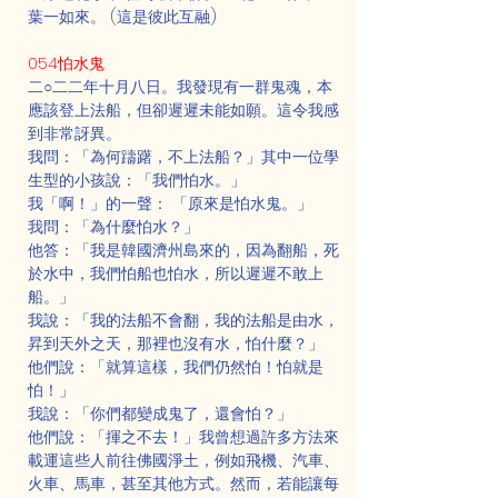
葉一如來。 (這是彼此互融)
054怕水鬼
二○二二年十月八日。我發現有一群鬼魂，本
應該登上法船，但卻遲遲未能如願。這令我感
到非常訝異。
我問：「為何躊躇，不上法船？」其中一位學
生型的小孩說：「我們怕水。」
我「啊！」的一聲： 「原來是怕水鬼。」
我問：「為什麼怕水？」
他答：「我是韓國濟州島來的，因為翻船，死
於水中，我們怕船也怕水，所以遲遲不敢上
船。」
我說：「我的法船不會翻，我的法船是由水，
昇到天外之天，那裡也沒有水，怕什麼？」
他們說：「就算這樣，我們仍然怕！怕就是
怕！」
我說：「你們都變成鬼了，還會怕？」
他們說：「揮之不去！」我曾想過許多方法來
載運這些人前往佛國淨土，例如飛機、汽車、
火車、馬車，甚至其他方式。然而，若能讓每