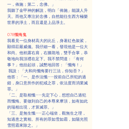
一，佈施；第二，念佛。」
我聽了金甲神的解說，明白「佈施」能讓人升
天。而他又專注於念佛，自然能往生西方極樂
世界的淨土，而且還是上品淨土。
078懺悔鬼
我看見一位身材高大的比丘，身著紅色袈裟，
顯得莊嚴威儀。我仔細一看，發現他是一位大
和尚。他袒露右肩，右膝跪地，雙手合掌，恭
敬地向我頂禮在足下。我不禁問道：「有何
事？」他抬起頭，誠懇地回答：「懺悔！」
 我說：「大和尚懺悔要行三法，你知否？」
他答：「一、是作法懺——按前自己所犯的過
錯，身口意所作的犯戒之罪，依法度而消業滅
罪。」
「二、是取相懺——先定下心，想想自己過犯
而懺悔。要做到自己的本尊來摩頂，如有如此
的瑞相出現，才算滅罪。」
「三、是無生懺——正心端坐，觀無生之理，
知過患之實相。所有的罪如雪如霜，如陽光照
雪照霜來除之。」