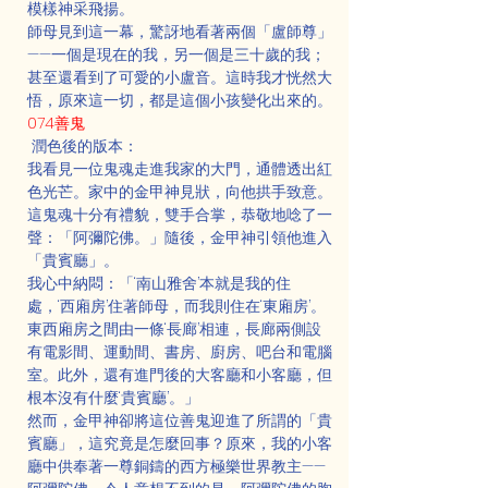
模樣神采飛揚。
師母見到這一幕，驚訝地看著兩個「盧師尊」
——一個是現在的我，另一個是三十歲的我；
甚至還看到了可愛的小盧音。這時我才恍然大
悟，原來這一切，都是這個小孩變化出來的。
074善鬼
 潤色後的版本：
我看見一位鬼魂走進我家的大門，通體透出紅
色光芒。家中的金甲神見狀，向他拱手致意。
這鬼魂十分有禮貌，雙手合掌，恭敬地唸了一
聲：「阿彌陀佛。」隨後，金甲神引領他進入
「貴賓廳」。
我心中納悶：「‘南山雅舍’本就是我的住
處，‘西廂房’住著師母，而我則住在‘東廂房’。
東西廂房之間由一條‘長廊’相連，長廊兩側設
有電影間、運動間、書房、廚房、吧台和電腦
室。此外，還有進門後的大客廳和小客廳，但
根本沒有什麼‘貴賓廳’。」
然而，金甲神卻將這位善鬼迎進了所謂的「貴
賓廳」，這究竟是怎麼回事？原來，我的小客
廳中供奉著一尊銅鑄的西方極樂世界教主——