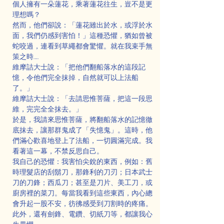
個人擁有一朵蓮花，乘著蓮花往生，豈不是更
理想嗎？
然而，他們卻說：「蓮花雖出於水，或浮於水
面，我們仍感到害怕！」這種恐懼，猶如曾被
蛇咬過，連看到草繩都會驚懼。就在我束手無
策之時……
維摩詰大士說：「把他們翻船落水的這段記
憶，令他們完全抹掉，自然就可以上法船
了。」
維摩詰大士說：「去請思惟菩薩，把這一段思
維，完完全全抹去。」
於是，我請來思惟菩薩，將翻船落水的記憶徹
底抹去，讓那群鬼成了「失憶鬼」。這時，他
們滿心歡喜地登上了法船，一切圓滿完成。我
看著這一幕，不禁反思自己。
我自己的恐懼：我害怕尖銳的東西，例如：舊
時理髮店的刮鬍刀，那鋒利的刀刃；日本武士
刀的刀鋒；西瓜刀；甚至是刀片、美工刀，或
廚房裡的菜刀。每當我看到這些東西，內心總
會升起一股不安，彷彿感受到刀割時的疼痛。
此外，還有劍鋒、電鑽、切紙刀等，都讓我心