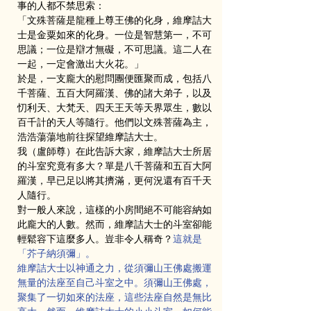
事的人都不禁思索：
「文殊菩薩是龍種上尊王佛的化身，維摩詰大
士是金粟如來的化身。一位是智慧第一，不可
思議；一位是辯才無礙，不可思議。這二人在
一起，一定會激出大火花。」
於是，一支龐大的慰問團便匯聚而成，包括八
千菩薩、五百大阿羅漢、佛的諸大弟子，以及
忉利天、大梵天、四天王天等天界眾生，數以
百千計的天人等隨行。他們以文殊菩薩為主，
浩浩蕩蕩地前往探望維摩詰大士。
我（盧師尊）在此告訴大家，維摩詰大士所居
的斗室究竟有多大？單是八千菩薩和五百大阿
羅漢，早已足以將其擠滿，更何況還有百千天
人隨行。
對一般人來說，這樣的小房間絕不可能容納如
此龐大的人數。然而，維摩詰大士的斗室卻能
輕鬆容下這麼多人。豈非令人稱奇？
這就是
「芥子納須彌」。
維摩詰大士以神通之力，從須彌山王佛處搬運
無量的法座至自己斗室之中。須彌山王佛處，
聚集了一切如來的法座，這些法座自然是無比