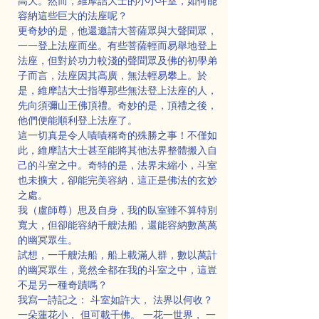
高大。然而，維摩詰大士的小小斗室，如何能
容納這些巨大的法座呢？
更奇妙的是，他還邀請大菩薩眾與大聲聞眾，
一一登上法座而坐。有些菩薩輕而易舉地登上
法座，但對於功力較淺的聲聞眾及佛的初學弟
子而言，法座因其高廣，無法輕易攀上。於
是，維摩詰大士指導那些無法登上法座的人，
先向須彌山王佛頂禮。奇妙的是，頂禮之後，
他們便能順利登上法座了。
這一切真是令人嘖嘖稱奇的殊勝之事！不僅如
此，維摩詰大士甚至能將其他法界整體搬入自
己的斗室之中。奇特的是，法界未縮小，斗室
也未擴大，卻能完美容納，這正是佛法的玄妙
之處。
我（盧師尊）思及自身，我的臥室雖不算特別
寬大，但卻能容納千艘法船，還能容納數萬萬
的幽冥眾生。
試想，一千艘法船，船上載滿人群，數以萬計
的幽冥眾生，竟然全都在我的斗室之中，這豈
不是另一種奇蹟嗎？
我寫一詩記之： 斗室如許大， 法界以何收？ 
一朵蓮花小， 但可載千佛。 一花一世界， 一