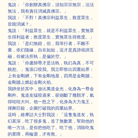
鬼說：「你創辦真佛宗，須知宗宗無宗，法法
無法，我有責任消滅真佛宗。」
我說：「不對！真佛宗利益眾生，救度眾生，
豈能消滅？」
鬼說：「利益眾生，就是不利益眾生，實無眾
生得利益者；救度眾生，實無眾生得救度。」
我說：「是幻無錯，但，我等行者，不離不
棄，依幻隨緣，自在如如，這才是真諦俗諦互
融，你被法所執，是偏於空。」
鬼說：「你盧師尊才是法執，執幻為真，不可
饒恕。」鬼張口咬我。我立即祭出四重結界：
上有金剛網，下有金剛地基，四周是金剛牆，
金剛牆上燃起金剛火焰。
我靜坐於其中，放出萬道金光，化身為一尊金
剛杵。鬼道友猛咬過來，卻崩斷了幾顆牙，氣
得哇哇大叫。他一怒之下，化身為大力鬼王，
揮舞巨鎚，企圖打破我的四重結界。
這時，維摩詰大士對我說：「這隻鬼道友，執
幻甚深，吃了很多鬼，造了無數業，幫助他的
唯一方法，是你把他吃了。吃了他，消除吃鬼
的業障，再輪迴，才有救。」