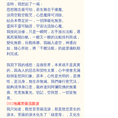
這時，我想起了一偈：
思想雜念最可怕，若生雜念干擾魔。
須用空觀空觀咒，心思魔障可消除。
結合本尊定於一，一切障礙化無形。
靈與不靈可驗證，宇宙法流除心魔。
我按此法修，只是一瞬間，左手放出法船，遇
風而展開白帆，一艘又一艘的法船排列而成，
變化無窮，壯觀殊勝。我融入虛空，神通自
如，隨心所欲，將「千艘法船」的超度儀軌順
利完成。
我寫下我的感想：這個世界，本來就不是真實
的，因為人的惡念和習性太重，心中便會充滿
顛倒妄想與幻象。原本，心性是光明的，是佛
性，是法身，無生亦無滅。我們修行密咒法，
能夠清淨身口意，最終達到阿彌陀佛的無量
壽、究竟無量光。切記，空與慧，一切皆無
畏。
082地藏菩薩流眼淚
我只知道，觀世音菩薩流淚，那是慈悲眾生的
淚水。菩薩的淚水化生了「綠度母」，又化生