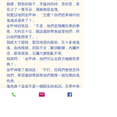
臉腫，變形的樣子，牙齒掉的掉、歪的歪，甚
至少了一隻耳朵，滿臉都是血塊。
我驚訝地問金甲神：「怎麼？你們把車禍中的
鬼魂送過來了？」
金甲神回答說：「不是，他們是飛機失事的乘
客。大約五十位，聽說盧師尊會超度他們，所
以他們集體來了。」
我瞪大了眼睛，驚恐地望向眼前。五十多個鬼
魂，血肉模糊，四肢不全，斷頭斷腳，內臟外
流，眼珠脫落，五臟六腑散亂不堪。
我再問：「金甲神，他們可以去西方極樂世界
嗎？」
金甲神搖了搖頭說：「不行。但我們會慈悲待
他們，希望盧師尊能幫他們重獲一個完整的鬼
色身。」
鬼色身？這並不是一個陌生的名詞。天界中有
「報身佛」和「天色身」等存在。「報身佛」
是法身佛的顯化，具莊嚴的身相；而「天色
身」則是天人顯現的身相，通常擁有光明、香
氣、清淨的天衣，無染無垢，永不衰老，花卉
也不會枯萎。然而，這些飛機失事的鬼魂，卻