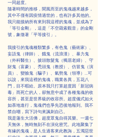
一同超度。
隨著時間的推移，聞風而至的鬼魂越來越多，
其中不僅有因疫情過世的，也有許多其他的。
我只能接納所有來到我這裡的鬼魂，並成為了
「等引金剛」，這是「不空羂索觀音」的金剛
號，象徵著「平等接引」。
我接引的鬼魂種類繁多，有色鬼（藝術家）、
妄語鬼（律師）、餓鬼（流浪漢）、暴力鬼
（外科醫生）、披頭散髮鬼（獨居老婦）、守
財鬼（富豪）、禿頭鬼（教授）、仿冒鬼（演
員）、變臉鬼（騙子）、氣勢鬼（領導）……可
以說，來我這裡的鬼魂，職業各異，五花八
門，目不暇給。原本我只打算超度因「新冠病
毒」而死亡的人，卻無意中成了各種鬼魂的收
容所，甚至是世界級的收容所。超度儀式如火
如荼地進行，鬼魂們也爭先恐後地報到。我不
禁自嘲，寫下詩句來諷刺自己。
我是蓮生大活佛，超度眾鬼自得其樂。一週七
天無休，無時無刻不在演化密咒。此地聚集了
有緣的鬼魂，是人生過客來此教誨，五濁惡世