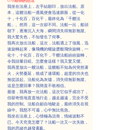
078顛倒的想念
我坐在法座上，左手結願印，放出法船。原
本，這艘法船一遇風便會迅速膨脹，從一化
十，十化百，百化千，最終化為「千艘法
船」。然而，這一次卻不同。法船一出，船頭
朝下，逐漸沉入大海，瞬間消失得無影無蹤。
我大驚失色，不知發生了何事。
我再次放出法船，這次，法船遇上了強風，迅
速旋轉起來，像飛機的螺旋槳般飛快旋轉，一
化十，十化百，百化千，千艘法船紛紛旋轉，
令我頭暈目眩。怎麼會這樣？我又驚又懼。
我再度放出一艘法船，這艘船不知為何突然著
火，火勢蔓延，燒成了連環船，超度的功夫也
無從談起。法船化為灰燼，消失得無影無蹤。
這是怎麼回事？我簡直不敢相信。
最後，我再放一次法船，這次它似乎成功了，
但卻奇怪地直直地行走，越走越遠，完全不受
我的控制。法船自顧自地駛走，最終消失在視
線中。我怒不可遏，心中無比焦急。
我坐在法座上，心情極為沮喪，情緒波動不
已。今天究竟怎麼了？法船一次又一次失敗，
我的思緒也越發紊亂。