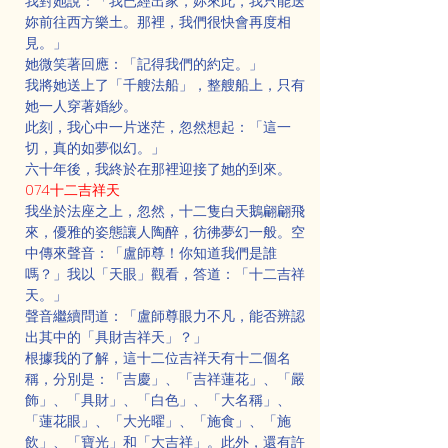
我對她說：「我已經出家，妳來此，我只能送
妳前往西方樂土。那裡，我們很快會再度相
見。」
她微笑著回應：「記得我們的約定。」
我將她送上了「千艘法船」，整艘船上，只有
她一人穿著婚紗。
此刻，我心中一片迷茫，忽然想起：「這一
切，真的如夢似幻。」
六十年後，我終於在那裡迎接了她的到來。
074十二吉祥天
我坐於法座之上，忽然，十二隻白天鵝翩翩飛
來，優雅的姿態讓人陶醉，彷彿夢幻一般。空
中傳來聲音：「盧師尊！你知道我們是誰
嗎？」我以「天眼」觀看，答道：「十二吉祥
天。」
聲音繼續問道：「盧師尊眼力不凡，能否辨認
出其中的「具財吉祥天」？」
根據我的了解，這十二位吉祥天有十二個名
稱，分別是：「吉慶」、「吉祥蓮花」、「嚴
飾」、「具財」、「白色」、「大名稱」、
「蓮花眼」、「大光曜」、「施食」、「施
飲」、「寶光」和「大吉祥」。此外，還有許