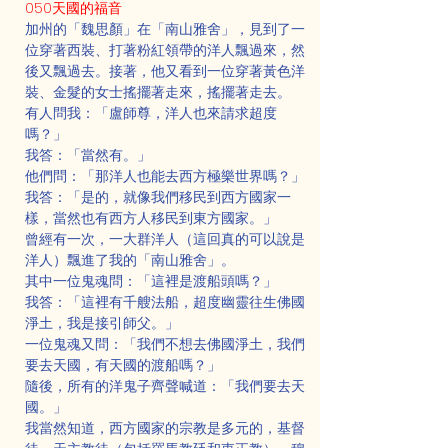
050天國的福音
加州的「魏思顏」在「南山雅舍」，見到了一
位穿著西裝、打著粉紅領帶的洋人飄過來，然
後又飄過去。接著，他又看到一位穿著黃色洋
裝、金髮的女士搖擺著走來，搖擺著走去。
有人問我：「盧師尊，洋人也來請求超度
嗎？」
我答：「當然有。」
他們問：「那洋人也能去西方極樂世界嗎？」
我答：「是的，就像我們移民到西方國家一
樣，當然也有西方人移民到東方國家。」
曾經有一次，一大群洋人（這回真的可以說是
洋人）飄進了我的「南山雅舍」。
其中一位鬼魂問：「這裡是渡船頭嗎？」
我答：「這裡有千艘法船，超度幽靈往生佛國
淨土，我是接引師父。」
一位鬼魂又問：「我們不想去佛國淨土，我們
要去天國，有天國的渡船嗎？」
隨後，所有的洋鬼子齊聲喊道：「我們要去天
國。」
我當然知道，西方國家的宗教是多元的，基督