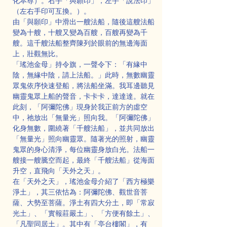
化本尊）。右手「與願印」，左手「說法印」
（左右手印可互換。）。
由「與願印」中滑出一艘法船，隨後這艘法船
變為十艘，十艘又變為百艘，百艘再變為千
艘。這千艘法船整齊陳列於眼前的無邊海面
上，壯觀無比。
「瑤池金母」持令旗，一聲令下：「有緣中
陰，無緣中陰，請上法船。」此時，無數幽靈
眾鬼依序快速登船，將法船坐滿。我耳邊聽見
幽靈鬼眾上船的聲音，卡卡卡，達達達。就在
此刻，「阿彌陀佛」現身於我正前方的虛空
中，祂放出「無量光」照向我。「阿彌陀佛」
化身無數，圍繞著「千艘法船」，並共同放出
「無量光」照向幽靈眾。隨著光的照射，幽靈
鬼眾的身心清淨，每位幽靈身放白光。法船一
艘接一艘騰空而起，最終「千艘法船」從海面
升空，直飛向「天外之天」。
在「天外之天」，瑤池金母介紹了「西方極樂
淨土」，其三依怙為：阿彌陀佛、觀世音菩
薩、大勢至菩薩。淨土有四大分土，即「常寂
光土」、「實報莊嚴土」、「方便有餘土」、
「凡聖同居土」。其中有「亭台樓閣」，有