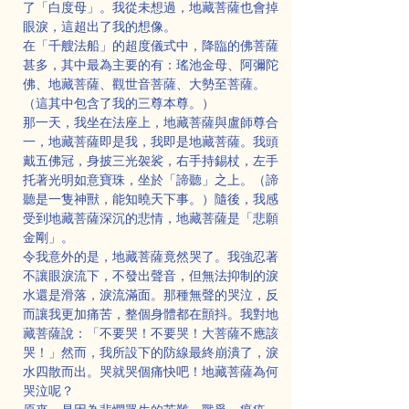
了「白度母」。我從未想過，地藏菩薩也會掉
眼淚，這超出了我的想像。
在「千艘法船」的超度儀式中，降臨的佛菩薩
甚多，其中最為主要的有：瑤池金母、阿彌陀
佛、地藏菩薩、觀世音菩薩、大勢至菩薩。
（這其中包含了我的三尊本尊。）
那一天，我坐在法座上，地藏菩薩與盧師尊合
一，地藏菩薩即是我，我即是地藏菩薩。我頭
戴五佛冠，身披三光袈裟，右手持錫杖，左手
托著光明如意寶珠，坐於「諦聽」之上。（諦
聽是一隻神獸，能知曉天下事。）隨後，我感
受到地藏菩薩深沉的悲情，地藏菩薩是「悲願
金剛」。
令我意外的是，地藏菩薩竟然哭了。我強忍著
不讓眼淚流下，不發出聲音，但無法抑制的淚
水還是滑落，淚流滿面。那種無聲的哭泣，反
而讓我更加痛苦，整個身體都在顫抖。我對地
藏菩薩說：「不要哭！不要哭！大菩薩不應該
哭！」然而，我所設下的防線最終崩潰了，淚
水四散而出。哭就哭個痛快吧！地藏菩薩為何
哭泣呢？