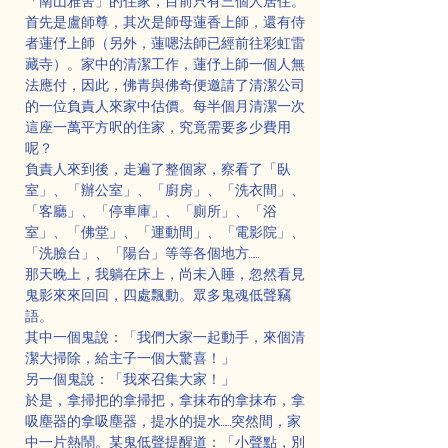
「南山雅舍」的住家，目前只有三個人居住。
首先是盧師尊，其次是師母蓮香上師，還有侍
者蓮伃上師（另外，蓮嗯法師已經前往彩虹雷
藏寺）。家中的清潔工作，蓮伃上師一個人無
法應付，因此，佛青與佛奇便邀請了清潔公司
的一位負責人來家中估價。每半個月清潔一次
這座一萬平方呎的住家，究竟需要多少費用
呢？
負責人來到後，走遍了整個家，察看了「臥
室」、「辦公室」、「廚房」、「洗衣間」、
「客廳」、「停車庫」、「廁所」、「浴
室」、「佛堂」、「運動間」、「電影院」、
「洗臉台」、「陽台」等等各個地方……
那天晚上，我躺在床上，尚未入睡，忽然看見
鬼影來來回回，四處飄動。眾多鬼魂低聲竊
語。
其中一個鬼說：「我們大家一起動手，來個清
潔大掃除，給主子一個大驚喜！」
另一個鬼說：「我來召集大家！」
於是，拿掃把的拿掃把，拿抹布的拿抹布，拿
吸塵器的拿吸塵器，提水的提水……突然間，家
中一片熱鬧。某鬼低聲提醒道：「小聲點，別