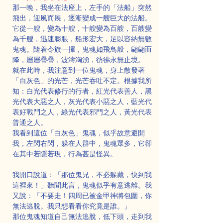
那一晚，我坐在法座上，左手的「法船」突然
飛出，迎風而展，逐漸變成一艘巨大的法船。
它從一艘，變為十艘，十艘變為百艘，百艘變
為千艘，迅速膨脹，船形宏大，足以容納無數
鬼魂。隨着令旗一揮，鬼魂如飛鳥般，翩翩而
降，層層疊疊，波濤洶湧，彷彿永無止境。
就在此時，我注意到一位鬼魂，身上散發著
「白灰色」的光芒，光芒吞吐不定。根據我所
知：白光代表修行的行者，紅光代表善人，黑
光代表大惡之人，灰光代表小惡之人，藍光代
表好戰鬥之人，綠光代表邪門之人，黃光代表
普通之人。
我看到這位「白灰色」鬼魂，似乎故意避開
我，左閃右閃，躲在人群中，鬼魂眾多，它卻
在其中若隱若現，行為甚是怪異。
我開口說道：「那位鬼兄，不必躲藏，快到我
這裡來！」聽聞此言，鬼魂似乎有意逃離。我
又說：「不要走！四周已被金甲神將包圍，你
無法逃脫。我只想看看你究竟是誰。」
那位鬼魂知道自己無法逃脫，低下頭，走到我