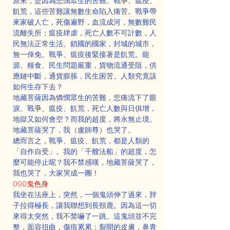
原來，是因為悲憫眾生的苦難。戰爭、瘟疫、
飢荒，這些苦難讓無數生命陷入痛苦。戰爭帶
來家破人亡，死傷遍野，血流成河，無數難民
流離失所；瘟疫肆虐，死亡人數不可計數，人
民無法正常生活。鎖國的國家，封城的城市，
無一倖免。戰爭、瘟疫後緊接著是飢荒。能
源、糧食、民生問題嚴重，貨物流通受阻，供
應鏈中斷，通貨膨脹，民生困苦。人類究竟該
如何生存下去？
地藏菩薩因為憐憫眾生的苦難，悲痛流下了眼
淚。戰爭、瘟疫、飢荒，死亡人數與日俱增，
地獄又如何會空？而我的超度，將永無止境。
地藏菩薩哭了，我（盧師尊）也哭了。
總而言之，戰爭、瘟疫、飢荒，都是人類的
「自作自受」。我的「千艘法船」的超度，怎
麼可能停止呢？我不禁感嘆，地藏菩薩哭了，
我也哭了，大家哭成一團！
090鬼色身
我坐在法座上，突然，一個鬼頭伸了過來，脖
子拉得極長，讓我聯想到長頸鹿。因為這一切
來得太突然，我不禁嚇了一跳。這鬼頭並不完
整，面容扭曲，傷痕累累：裂開的皮膚，鼻青