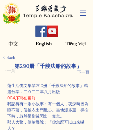
Temple Kalachakra
English
中文
Tiếng Việt
< Back
第290册「千艘法船的故事」
上一頁
下一頁
蓮生活佛文集第290册「千艘法船的故事」精
選分享．二０二二年八月出版
004序寫在書前
我記得有一則小故事：有一個人，夜深時因為
睡不著，便披衣出門散步。當他漫步至一棵樹
下時，忽然從樹後閃出一隻鬼。
那人大驚，便嗆聲說：「你怎麼可以出來嚇
人？」