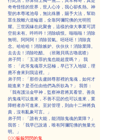
行此法，亦算得上獨一無二，異常稀奇，真是
奇奇怪怪的世界，世人心冷，我心卻炙熱。神
聖的本尊瑤池母，無比殊勝，賜予大法，幫助
眾生脫離六道輪迴，全靠阿彌陀佛的光明照
耀。三世因緣在此聚會，這樣的偉大事業可謂
空前未有。吽吽吽！消除瞋恨。嗡嗡嗡！消除
無明。阿阿阿！消除習氣。呸呸呸！消除貪
念。哈哈哈！消除嫉妒。伙伙伙！消除業障。
去去去！消除吃醋。（班雜貝瑪古嚕底喳）
弟子問：「五逆罪的鬼也能超度嗎？」 我
答：「此等鬼魂罪大惡極，早已下入地獄，理
應不會來到我這裡。」
弟子問：「那些去盧師尊那裡的鬼魂，如何才
能進來？是否任由他們為所欲為？」 我答：
「我有護法金甲神，監察神君將其看管。善良
的鬼魂可以進來，不善不惡的也可以進來，業
障輕者亦可進來。至於管理，則由十二神將負
責，沒有亂象可言。」
弟子問：「誰有大能，能消除鬼魂的業障？」
我答：「我早已說過，唯有阿彌陀佛的無量光
明。」
030躲躲閃閃的鬼