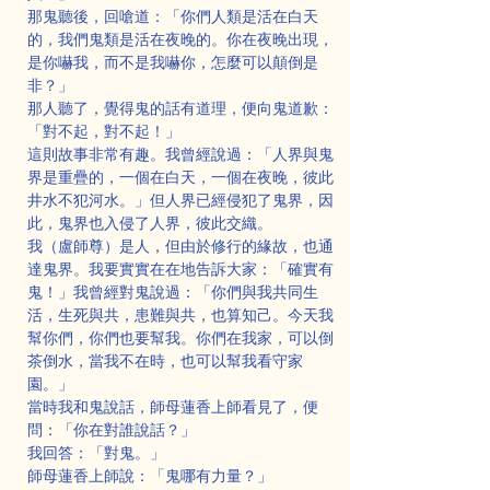
那鬼聽後，回嗆道：「你們人類是活在白天
的，我們鬼類是活在夜晚的。你在夜晚出現，
是你嚇我，而不是我嚇你，怎麼可以顛倒是
非？」
那人聽了，覺得鬼的話有道理，便向鬼道歉：
「對不起，對不起！」
這則故事非常有趣。我曾經說過：「人界與鬼
界是重疊的，一個在白天，一個在夜晚，彼此
井水不犯河水。」但人界已經侵犯了鬼界，因
此，鬼界也入侵了人界，彼此交織。
我（盧師尊）是人，但由於修行的緣故，也通
達鬼界。我要實實在在地告訴大家：「確實有
鬼！」我曾經對鬼說過：「你們與我共同生
活，生死與共，患難與共，也算知己。今天我
幫你們，你們也要幫我。你們在我家，可以倒
茶倒水，當我不在時，也可以幫我看守家
園。」
當時我和鬼說話，師母蓮香上師看見了，便
問：「你在對誰說話？」
我回答：「對鬼。」
師母蓮香上師說：「鬼哪有力量？」