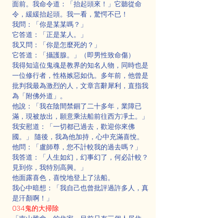
面前。我命令道：「抬起頭來！」它聽從命
令，緩緩抬起頭。我一看，驚愕不已！
我問：「你是某某嗎？」
它答道：「正是某人。」
我又問：「你是怎麼死的？」
它答道：「攝護腺。」（即男性致命傷）
我得知這位鬼魂是教界的知名人物，同時也是
一位修行者，性格嫉惡如仇。多年前，他曾是
批判我最為激烈的人，文章言辭犀利，直指我
為「附佛外道」。
他說：「我在陰間禁錮了二十多年，業障已
滿，現被放出，願意乘法船前往西方凈土。」
我安慰道：「一切都已過去，歡迎你來佛
國。」 隨後，我為他加持，心中充滿喜悅。
他問：「盧師尊，您不計較我的過去嗎？」
我答道：「人生如幻，幻事幻了，何必計較？
見到你，我特別高興。」
他面露喜色，喜悅地登上了法船。
我心中暗想：「我自己也曾批評過許多人，真
是汗顏啊！」
034鬼的大掃除