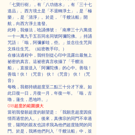
「七寶行樹」，有「八功德水」，有「三十七
道品」。西方境土是「不退轉淨土」，是「極
樂」，是「清淨」。於是，「千艘法船」開
航，向西方淨土進發。
此時，我修法，唸誦佛號：「南摩三十六萬億
一十一萬九千五百同名同號阿彌陀佛。」持誦
咒語：「嗡，阿彌爹哇，些。」並念往生咒與
文殊往生咒。（結密教手印。）
在修法過程中，我特別從心印中流露出最無上
祕密的真言。這祕密真言收攝了「千艘法
船」，直接送入「阿彌陀佛」的心中。善哉！
善哉！伙！（咒音） 伙！（咒音） 伙！（咒
音）
每晚，我都持續超度至二點三十分才下座。如
此日復一日，月復一月，年復一年。「嗡，古
嚕，蓮生，悉地吽。」
018超度的範圍擴大
當初我發願超度的願望是：「我願意超度因疫
情而過世的人。」後來，真佛宗的同門不幸過
世，陽間的親友也請求我為他們超度陰間的同
門。於是，我將他們列入「千艘法船」中，並