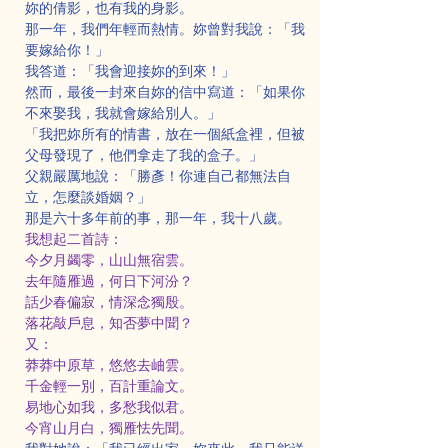
妳的倩影，也有我的身影。
那一年，我們年輕而熱情。妳曾對我說：「我
要嫁給你！」
我答道：「我會迎接妳的到來！」
然而，最後一封來自妳的信中寫道：「如果你
不來娶我，我就會嫁給別人。」
「我把妳所有的情書，放在一個紙盒裡，但被
父母發現了，他們拿走了我的盒子。」
父親嚴厲地說：「勝彥！你連自己都無法自
立，怎麼談婚姻？」
那是六十多年前的事，那一年，我十八歲。
我想起二首詩：
今夕月蠲零，山山無宿雲。
去年隨雁過，何日下河汾？
話少春偏寂，情深念獨殷。
落花敲戶息，知否夢中聞？
又：
莽莽中原草，悠悠去岫雲。
千金輕一別，百計重論文。
易地心如我，多愁我似君。
今宵山月白，獨雁怯先聞。