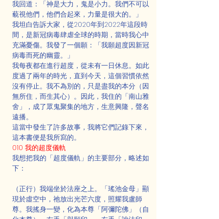
我回道：「神是大力，鬼是小力。我們不可以
藐視他們，他們合起來，力量是很大的。」
我坦白告訴大家，從2020年到2022年這段時
間，是新冠病毒肆虐全球的時期，當時我心中
充滿憂傷。我發了一個願：「我願超度因新冠
病毒而死的幽靈。」
我每夜都在進行超度，從未有一日休息。如此
度過了兩年的時光，直到今天，這個習慣依然
沒有停止。我不為別的，只是盡我的本分（因
無所住，而生其心）。因此，我住的「南山雅
舍」，成了眾鬼聚集的地方，生意興隆，聲名
遠播。
這當中發生了許多故事，我將它們記錄下來，
這本書便是我所寫的。
010 我的超度儀軌
我想把我的「超度儀軌」的主要部分，略述如
下：
（正行）我端坐於法座之上。「瑤池金母」顯
現於虛空中，祂放出光芒六度，照耀我盧師
尊。我搖身一變，化為本尊「阿彌陀佛」（自