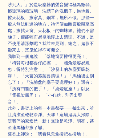
吵到人。」於是吸塵器的聲音變得極為微弱。
擦玻璃的擦玻璃，洗櫃子的洗櫃子，拖地板、
擦天花板、擦家具、鋼琴，無所不做。那些一
般人無法到達的地方，祂們便如幽靈般飄至高
處，擦拭天窗、天花板上的蜘蛛絲。祂們不需
梯子，便能輕而易舉地浮上去清理。不過，是
否使用清潔劑呢？我並未見到，總之，鬼影不
斷來去，眾鬼忙得不可開交。
我聽到一個鬼說：「落地窗要擦得更亮！」
「椅背每根都要仔細擦！」「牆角最容易疏
忽，得特別注意！」「沙發上的灰塵要吸乾
淨！」「天窗的落葉要清理！」「馬桶後面別
忘了！」「洗臉盆的塞子要處理好！」還有：
「所有門窗的把手！」「桌燈底座！」以及
「電視架四周！」 「小心點，別弄出聲
音！」
此外，書架上的每一本書都要一一抽出來，並
且清潔至乾乾淨淨。天哪！這場鬼魂大掃除，
讓我們的家焕然一新！無論是乾淨、明亮，甚
至連馬桶都擦了蠟。
蓮香上師說：「我看見鬼拿掃把在掃地！」