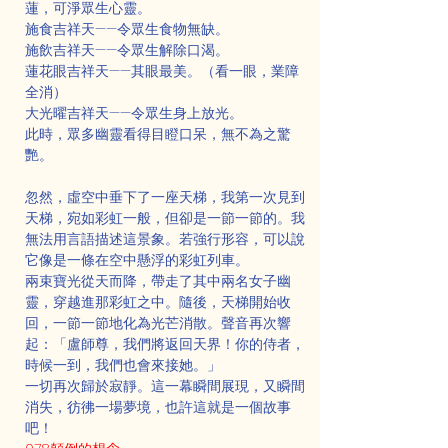
蓮，可淨眾生心靈。
施食吉祥天——令眾生食物無缺。
施飲吉祥天——令眾生解除口渴。
蓮花眼吉祥天——其眼最美。（看一眼，業障
全消）
大光曜吉祥天——令眾生身上放光。
此時，眾多幽靈看得目瞪口呆，無不為之驚
艷。
忽然，虛空中垂下了一座天梯，我第一次見到
天梯，宛如彩虹一般，但卻是一節一節的。我
無法用言語描述這景象。若強行形容，可以說
它像是一條在空中懸浮的彩虹列車。
兩束寶光從天而降，帶走了其中兩名女子幽
靈，穿越進那彩虹之中。隨後，天梯開始收
回，一節一節地化為光芒消散。聲音再次響
起：「盧師尊，我們將返回天界！你的侍者，
時候一到，我們也會來接她。」
一切再次歸於寂靜。這一幕瞬間展現，又瞬間
消失，彷彿一場夢境，也許這就是一個故事
吧！