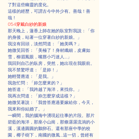
了對這些幽靈的度化。
這樣的經歷，可謂古今中外少有。善哉！善
哉！
054穿戴白紗的新娘
那天晚上，蓮香上師在她的臥室對我說：「你
的身後，站著一位穿著白紗的新娘。」
我沒有回頭，淡然問道：「她美嗎？」
她微笑回答：「美極了！身材纖細，皮膚如
雪，柳眉鳳眼，嘴唇小巧迷人……」
我回到自己的臥房，突然，她出現在我眼前。
我不禁驚呼道：「是妳！」
她輕聲應道：「是我。」
我急忙問：「妳怎麼來的？」
她答道：「我跨越了海洋，來找你。」
我再次問道：「妳怎麼穿成這樣？」
她微笑著說：「我曾答應過要嫁給你，今天，
我來和你結婚了。」
一瞬間，我的腦海中湧現起往事的片段。那片
碧藍的海洋，那座小山崗，那條潺潺流淌的小
溪，溪邊圓圓的鵝卵石。還有那座中學的校
園，椰子樹下，南國的微風……這一切，曾經有