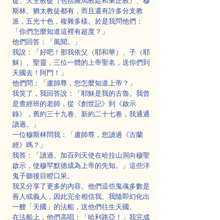
徒、天主教徒（包括羅馬教廷和東正教）、穆
斯林、猶太教徒都有，而且還有許多分支教
派，五光十色，複雜多樣。於是我問他們：
「你們怎麼知道這裡有超度？」
他們回答：「風聞。」
我說：「好吧！那我依父（耶和華）、子（耶
穌）、聖靈，三位一體的上帝聖名，送你們到
天國去！阿門！」
他們問：「盧師尊，您怎麼知道上帝？」
我笑了，我回答說：「耶穌是我的古魯。我曾
是查經班的老師，從《創世記》到《啟示
錄》，舊約三十九卷、新約二十七卷，我通通
讀過。」
一位穆斯林問我：「盧師尊，您讀過《古蘭
經》嗎？」
我答：「讀過。加百列天使在哈拉山洞向穆聖
啟示，使穆罕默德成為上帝的先知。」這些洋
鬼子聽後目瞪口呆。
我又分享了更多的內容。他們這些鬼魂多數是
善人或義人，因此完全相信我。我隨即幻化出
一艘「天國」的法船，送他們往生天國。
在法船上，他們高唱：「哈利路亞！」我完成