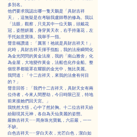
多別名。
他們要求我認出哪一隻天鵝是「具財吉祥
天」，這無疑是在考驗我盧師尊的修為。我以
「法眼」觀察，只見其中一位天鵝，頭戴花
冠，姿態妍麗，身穿黃天衣，右手持蓮花，左
手托如意寶珠。我舉手一指。
聲音稱讚道：「厲害！祂就是具財吉祥天！」
此時，具財吉祥天揮手指點，我的法座瞬間化
為金光閃閃的黃金法座，我的「南山雅舍」化
為金屋，大地變作黃金，法船也化作金船。整
個世界都籠罩在耀眼的金光中，無比美麗。
我問道：「十二吉祥天，來我的法會有何目
的？」
聲音回答：「我們十二吉祥天，具財天女有兩
位侍者，今來人間歷劫，今日時限已至，特地
前來接她們回天宮。」
我恍然大悟，心中了然於胸。十二位吉祥天紛
紛顯現其元神，各自為天仙美麗的姿態。
嚴飾吉祥天——周身珠光寶氣，六莊嚴，一一
不缺。
白色吉祥天——穿白天衣，光芒白色，潔白如