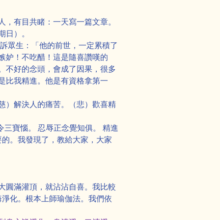
人，有目共睹：一天寫一篇文章。
期日）。
告訴眾生：「他的前世，一定累積了
嫉妒！不吃醋！這是隨喜讚嘆的
。不好的念頭，會成了因果，很多
是比我精進。他是有資格拿第一
慈）解決人的痛苦。（悲）歡喜精
令三寶惱。 忍辱正念覺知俱。 精進
要的。我發現了，教給大家，大家
大圓滿灌頂，就沾沾自喜。我比較
懺悔淨化。根本上師瑜伽法。我們依