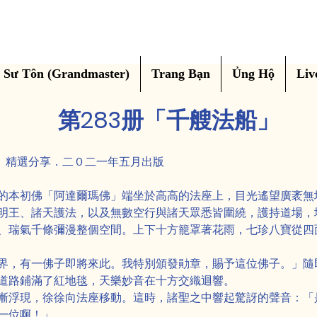
Sư Tôn (Grandmaster)
Trang Bạn
Ủng Hộ
Liv
第283册「千艘法船」
船」精選分享．二０二一年五月出版
的本初佛「阿達爾瑪佛」端坐於高高的法座上，目光遙望廣袤無
明王、諸天護法，以及無數空行與諸天眾悉皆圍繞，護持道場，
、瑞氣千條彌漫整個空間。上下十方籠罩著花雨，七珍八寶從四
界，有一佛子即將來此。我特別頒發勛章，賜予這位佛子。」隨
道路鋪滿了紅地毯，天樂妙音在十方交織迴響。
漸浮現，徐徐向法座移動。這時，諸聖之中響起驚訝的聲音：「
一位啊！」