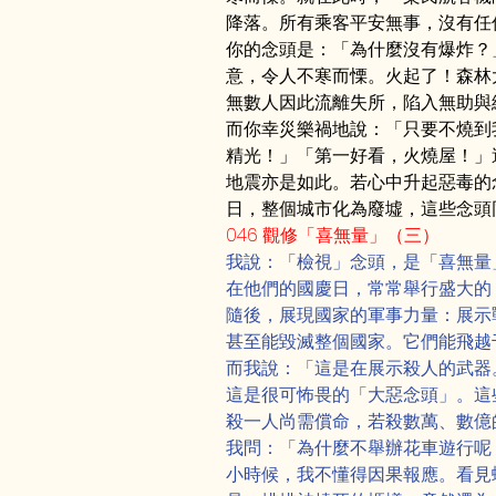
降落。所有乘客平安無事，沒有任
你的念頭是：「為什麼沒有爆炸？
意，令人不寒而慄。火起了！森林
無數人因此流離失所，陷入無助與
而你幸災樂禍地說：「只要不燒到
精光！」「第一好看，火燒屋！」
地震亦是如此。若心中升起惡毒的
日，整個城市化為廢墟，這些念頭
046 觀修「喜無量」（三）
我說：「檢視」念頭，是「喜無量
在他們的國慶日，常常舉行盛大的
隨後，展現國家的軍事力量：展示
甚至能毀滅整個國家。它們能飛越
而我說：「這是在展示殺人的武器
這是很可怖畏的「大惡念頭」。這
殺一人尚需償命，若殺數萬、數億
我問：「為什麼不舉辦花車遊行呢
小時候，我不懂得因果報應。看見