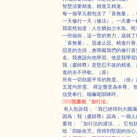
智慧須要精進。精進又精進。
每一個單元都包含了「喜無量」，
一天修行一天（修法）。一天畫一
我當然知道：人生猶如少水魚。死
一些福份，這一世的努力，成就了
「喜無量」。迅速止惡。精進行善
惡意的念頭，會障礙我們的修行喜
名。我應該向他學習。他是我學習
我（盧師尊）是堅忍不拔的精進、
進的永不停歇。（喜）
所有一切怨親平等的救度。（捨）吉
五度均所需。 禪定覺受為本尊。
信受奉行。嗡嘛呢唄咪吽。
058我重視「加行法」
 有人告訴我：「我已經得到大圓
因為：我（盧師尊）認為，一個人
重視： 「加行法的灌頂。」 它包
唸「四皈依咒」而得到堅固的信心