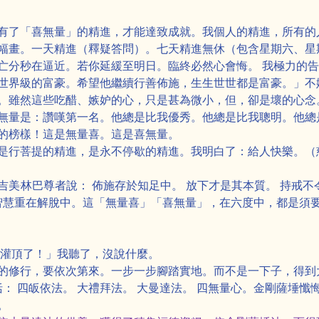
有了「喜無量」的精進，才能達致成就。我個人的精進，所有的
幅畫。一天精進（釋疑答問）。七天精進無休（包含星期六、星
亡分秒在逼近。若你延緩至明日。臨終必然心會悔。 我極力的
世界級的富豪。希望他繼續行善佈施，生生世世都是富豪。」不
。雖然這些吃醋、嫉妒的心，只是甚為微小，但，卻是壞的心念
無量是：讚嘆第一名。他總是比我優秀。他總是比我聰明。他總
的榜樣！這是無量喜。這是喜無量。
是行菩提的精進，是永不停歇的精進。我明白了：給人快樂。（
美·林巴尊者說： 佈施存於知足中。 放下才是其本質。 持戒不
 智慧重在解脫中。這「無量喜」「喜無量」，在六度中，都是須
滿灌頂了！」我聽了，沒說什麼。
的修行，要依次第來。一步一步腳踏實地。而不是一下子，得到
括： 四皈依法。 大禮拜法。 大曼達法。 四無量心。金剛薩埵
。