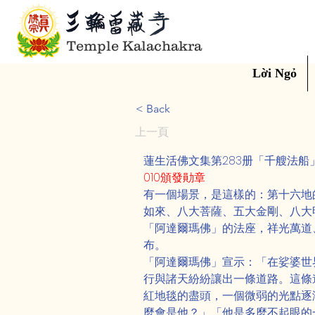
Temple Kalachakra
Lời Ngỏ
< Back
上一頁
蓮生活佛文集第283册「千艘法
010頒發勛章
有一個場景，是這樣的：第十六地
如來、八大菩薩、五大金剛、八大
「阿達爾瑪佛」的法座，祥光萬道
布。
「阿達爾瑪佛」宣示：「在娑婆世
行與諸天紛紛讓出一條道路。這條
紅地毯的盡頭，一個微弱的光點逐
麼會是他？」「他是多麼不起眼的