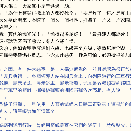
何人傷亡，大家無不慶幸逃過一劫。
」「為什麼整架飛機上的人都沒死？」「要是炸了，這才是真正
大火蔓延開來，吞噬了一個又一個社區，摧毀了一片又一片家園
絕望之中。
我，其他的燒光光！」「燒得越多越好！」「最好連人都燒死！
這些話語充滿了惡念，令人不寒而慄。
念頭，例如希望地震達到六級、七級甚至八級，導致房屋全毀、
同樣需要警惕並反思。心念如此惡劣，極為可怕，必須檢視並加
」之因。有一件大惡事，是世人毫無所覺的，並且是認為很正常
「閱兵典禮」。各國領導人站在閱兵台上，向列隊遊行的三軍行
戰機、展示槍炮、展示戰車、展示飛彈，尤其是各種類型的飛彈
千里萬里的距離，攜帶核彈頭的洲際飛彈依次亮相。有人說：「
。」
些核子飛彈，一旦使用，人類的滅絕末日將真正到來！這是誰的
的人，這筆帳該如何清算？
？」
螞蟻列隊而行時，曾經用廢紙覆蓋在它們的隊伍上，然後點火。