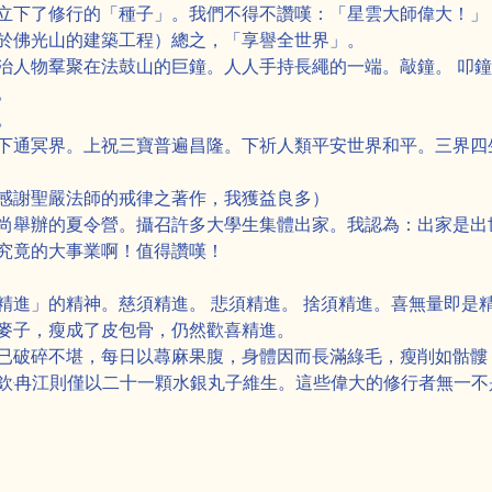
立下了修行的「種子」。我們不得不讚嘆：「星雲大師偉大！」
於佛光山的建築工程）總之，「享譽全世界」。
治人物羣聚在法鼓山的巨鐘。人人手持長繩的一端。敲鐘。 叩
。
。
下通冥界。上祝三寶普遍昌隆。下祈人類平安世界和平。三界四
感謝聖嚴法師的戒律之著作，我獲益良多）
尚舉辦的夏令營。攝召許多大學生集體出家。我認為：出家是出
究竟的大事業啊！值得讚嘆！
精進」的精神。慈須精進。 悲須精進。 捨須精進。喜無量即是
麥子，瘦成了皮包骨，仍然歡喜精進。
已破碎不堪，每日以蕁麻果腹，身體因而長滿綠毛，瘦削如骷髏
欽·冉江則僅以二十一顆水銀丸子維生。這些偉大的修行者無一