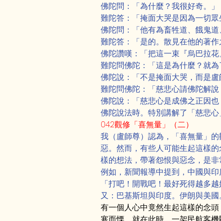
佛陀問：「為什麼？我很好奇。」
難陀答：「掩面大哭是因為一切眾
佛陀問：「他有為畜牲道、餓鬼道
難陀答：「是的。散見在他的著作
佛陀讚嘆：「把這一束『烏巴拉花
難陀問佛陀：「這是為什麼？就為
佛陀說：「不是掩面大哭，而是盧
難陀問佛陀：「慈悲心請佛陀解說
佛陀說：「慈悲心是成佛之正因也
佛陀說法時。特別講解了「慈悲心
042觀修「喜無量」（二）
我（盧師尊）認為，「喜無量」的
惡。然而，有些人可能生起這樣的
樣的想法，帶著怨恨與惡念，是非
例如，新聞報導中提到，中國與印
「打吧！開戰吧！最好死得越多越
又：巴基斯坦與印度。伊朗與美國
有一個人心中竟然生起這樣的念頭
寒而慄。就在此時，一架民航客機