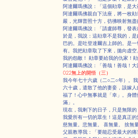
阿達爾瑪佛說：「這個勛章，是大
阿達爾瑪佛親自下法座，將一枚勛
嚴，光輝普照十方，彷彿映射無盡
阿達爾瑪佛說：「請盧師尊，發表
於是，我說：這勛章不是我的，是
巴的。是吐登達爾吉上師的。是一切
有。我把勛章取了下來，拋向虚空
我的怨敵！ 勛章要給我的仇家！
阿達爾瑪佛說：「善哉！善哉！大
022無上的開悟（三）
我今年七十六歲（二○二○年）。
六十歲，遣散了他的妻妾，該嫁人
福了！心中無事就是「幸」。身體
滿」。
現在，我剩下的日子，只是無限的「
我愛所有一切的眾生！這是真正的
慈無量。悲無量。 喜無量。 捨
父親教導我：「要能忍受最大的痛