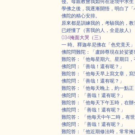
侵。母親教會我如何在逆境中求生
學佛之後，我逐漸開悟，明白了「
佛陀的精心安排。
原來都是訓練我的，考驗我的，教
已經懂了（害我的人，全是故人）
034掩面大哭（三）
一 時。釋迦牟尼佛在「色究竟天
佛陀問難陀：「盧師尊現在於娑婆
難陀答：「他每星期六、星期日，
佛陀問：「善哉！還有呢？」
難陀答：「他每天早上寫文章，寫
佛陀問：「善哉！還有呢？」
難陀答：「他每天晚上，約一點正
佛陀問： 「善哉！還有呢？」
難陀答：「他每天下午五時，在辦
佛陀問： 「善哉！還有呢？」
難陀答： 「他每天中午二時，有
佛陀問： 「善哉！還有呢？」
難陀答：「他近期修法時，常常掩