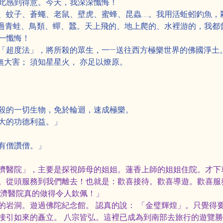
此感到得意。今天，我深深懺悔！
、蚊子、蒼蠅、老鼠、壁虎、蜜蜂、昆蟲……。我用活蚯蚓釣魚，
殺過青蛙、鳥類、蟬、蠶。天上飛的、地上爬的、水裡游的，我都
一懺悔！
「超度法」，將所殺的眾生，一—送往西方極樂世界的佛國淨土
無大害； 須知星星火， 亦足以燎原。
殺的一切生物，免於輪迴，速成極樂。
大的功德利益。」
有僧讚僧。」
濟醫院」，主要是探視師母的姐姐。蓮香上師的姐姐住院。才下
。從頭服務到我們離去！也就是：歡喜接待。歡喜導遊。歡喜服
慈濟醫院真的做得令人欽佩！」
的岩洞。遊過佛陀紀念館。 認真的說： 「金璧輝煌」。只覺得
接引如來的矗立。 八宗皆弘。這裡已成為到南部去旅行的遊覽