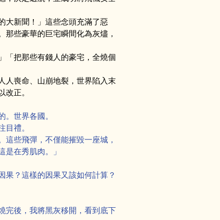
的大新聞！」這些念頭充滿了惡
。那些豪華的巨宅瞬間化為灰燼，
」「把那些有錢人的豪宅，全燒個
人人喪命、山崩地裂，世界陷入末
以改正。
的。世界各國。
注目禮。
。這些飛彈，不僅能摧毀一座城，
這是在秀肌肉。」
因果？這樣的因果又該如何計算？
燒完後，我將黑灰移開，看到底下