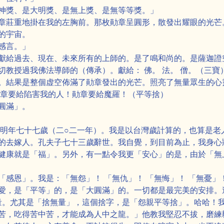
神獎、是大明獎、是無上獎、是無等等獎。」
章莊重地掛在我的左胸前。那枚勛章呈圓形，散發出耀眼的光芒
的宇宙。
感言。」
獻給過去、現在、未來所有的上師的。是了鳴和尚的。是薩迦證
教授過我佛法導師的（傳承）。獻給： 佛。 法。 僧。（三寶）
。結果是整個虚空佈滿了勛章發出的光芒。照亮了無量眾生的心
勛章要給陷害我的人！勛章要給魔羅！（平等捨）
圓滿」。
我明年七十七歲（二○二一年）。我是以台灣歲計算的，也算是老
的去嫁人。孔夫子七十三歲辭世。我自覺，到目前為止，我身心
健康就是「福」。另外，有一點令我更「安心」的是，由於「無
感恩」。我是：「無怨」！ 「無仇」！ 「無悔」！ 「無憂」
愛，是「平等」的，是「大圓滿」的。一切都是最完美的安排。
無量。尤其是「捨無量」，這個捨字，是「怨親平等捨」。哈哈！
苦，吃得苦中苦，才能成為人中之龍。」他教我堅忍不拔，磨練