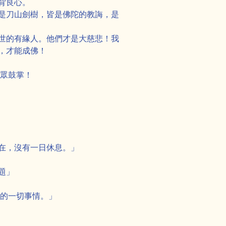
背良心。
是刀山劍樹，皆是佛陀的教誨，是
世的有緣人。他們才是大慈悲！我
，才能成佛！
天眾鼓掌！
在，沒有一日休息。」
題」
她的一切事情。」