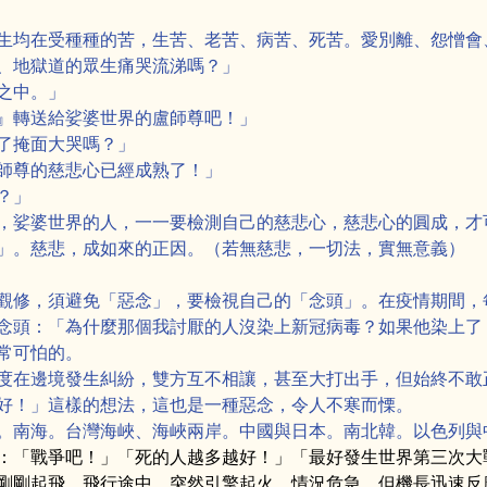
生均在受種種的苦，生苦、老苦、病苦、死苦。愛別離、怨憎會、
、地獄道的眾生痛哭流涕嗎？」
之中。」
』轉送給娑婆世界的盧師尊吧！」
了掩面大哭嗎？」
師尊的慈悲心已經成熟了！」
？」
，娑婆世界的人，一一要檢測自己的慈悲心，慈悲心的圓成，才
」。慈悲，成如來的正因。（若無慈悲，一切法，實無意義）
觀修，須避免「惡念」，要檢視自己的「念頭」。在疫情期間，
念頭：「為什麼那個我討厭的人沒染上新冠病毒？如果他染上了
常可怕的。
度在邊境發生糾紛，雙方互不相讓，甚至大打出手，但始終不敢
好！」這樣的想法，這也是一種惡念，令人不寒而慄。
。南海。台灣海峽、海峽兩岸。中國與日本。南北韓。以色列與中
：「戰爭吧！」「死的人越多越好！」「最好發生世界第三次大
剛剛起飛，飛行途中，突然引擎起火。情況危急，但機長迅速反