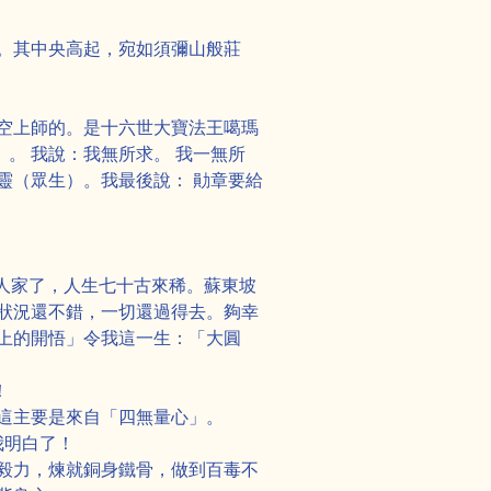
。其中央高起，宛如須彌山般莊
空上師的。是十六世大寶法王噶瑪
。 我說：我無所求。 我一無所
靈（眾生）。我最後說： 勛章要給
人家了，人生七十古來稀。蘇東坡
狀況還不錯，一切還過得去。夠幸
上的開悟」令我這一生：「大圓
！
這主要是來自「四無量心」。
我明白了！
毅力，煉就銅身鐵骨，做到百毒不