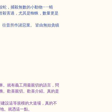
殺蛇，捕殺無數的小動物——蜻
曾殺害過，尤其是蜘蛛，數量更是
。往昔所作諸惡業。 皆由無始貪瞋
車。就有義工用最親切的語言，問
務。歡喜親切。歡喜介紹。真的是
要建設這等規模的大道場，真的不
勝地。就憑這一點。