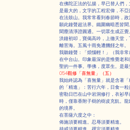
在佛陀正法的弘揚，早已替人們，
是最大的，文字的工程宏偉，不亞
在法鼓山。我常常看到春節時，政
願此鐘聲超法界。鐵圍幽暗悉皆聞
聞塵清淨證圓通。一切眾生成正覺
洪鐘初叩，寶偈高吟，上徹天堂，
離苦海。五風十雨免遭饑饉之年。
我聽鐘聲：「煩惱輕！」（我非常
在中台山。印象最深的是惟覺老和
聖的一件事。學佛，度眾生。是最
054觀修「喜無量」（五）
我始終認為「喜無量」就是含著「
的「精進」：苦行六年，日食一粒
密勒日巴在山中岩洞修行，衣衫早
時，僅靠香附子樹的樹皮充飢。龍
的境界。
在菩薩六度之中：
佈施須要精進。忍辱須要精進。
持戒須要精進。禪定須要精進。