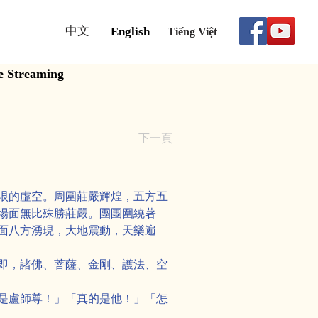
中文
English
Tiếng Việt
e Streaming
下一頁
垠的虛空。周圍莊嚴輝煌，五方五
場面無比殊勝莊嚴。團團圍繞著
面八方湧現，大地震動，天樂遍
即，諸佛、菩薩、金剛、護法、空
是盧師尊！」「真的是他！」「怎