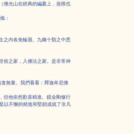
（佛光山在經典的編纂上，規模也
鐘偈：
生之內各免輪迴。九幽十類之中悉
世俗之家，入佛法之家。是非常神
精進無量。我們看看：釋迦牟尼佛
，但他依然歡喜精進。鏡金剛修行
不是以不懈的精進和堅韌成就了非凡