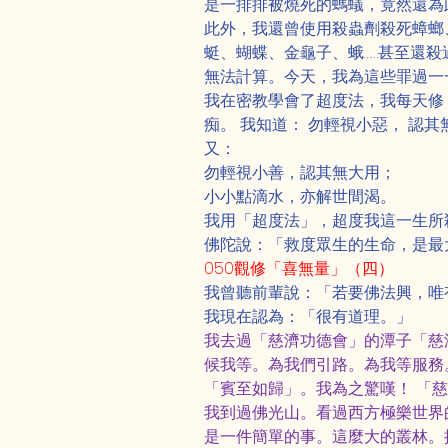
是一排排被燒死的螞蟻，竟然還為
此外，我還曾使用殺蟲劑殺死蟑螂
蜓、蝴蝶、金龜子、蛾……甚至還
無法計算。今天，我為這些罪過一
我在密教學會了超度法，我每天修
痴。 我知道： 勿輕視小惡， 認其
又：
勿輕視小善，認其無大用；
小小點滴水，亦解世間渴。
我用「超度法」，超度我這一生所
佛陀說：「救度眾生的生命，是最
050觀修「喜無量」（四）
我曾聽前輩說：「若要佛法興，唯
我現在認為：「很有道理。」
我去過「慈濟功德會」的潭子「慈
候我等。為我們引路。為我等服務
「賓至如歸」。我為之驚嘆！ 「
我到過佛光山。看過西方極樂世界
是一件簡單的事。這麼大的叢林。