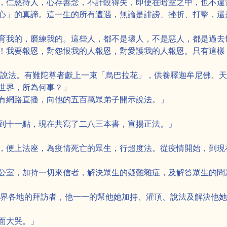
，仁慈待人，心存善念，不計較得失，即使在暗室之中，也不違
心」的真諦。這一生的所有遭遇，無論是誹謗、挫折、打擊，還
育我的，磨練我的。這些人，都不是壞人，不是惡人，都是過去
！我要報恩，對怨恨我的人報恩，對愛護我的人報恩。只有這樣
」說法。有難陀尊者獻上一束「烏巴拉花」，供養釋迦牟尼佛。
世界，所為何事？」
有網路直播，向他的五百萬眾弟子開示說法。」
到十一點，現在共寫了二八三本書，宣揚正法。」
，便上法座，為疫情死亡的眾生，行超度法。從疫情開始，到現
公室，加持一切來信者，解決眾生的疑難雜症，及解答眾生的問
世界各地的拜訪者，他一一的幫他她加持、灌頂、說法及解決他
面大哭。」