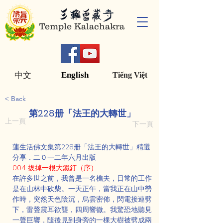
Temple Kalachakra
English
中文
Tiếng Việt
< Back
第228册「法王的大轉世」
上一頁
下一頁
蓮生活佛文集第228册「法王的大轉世」精選
分享．二０一二年六月出版
004 拔掉一根大鐵釘（序）
在許多世之前，我曾是一名樵夫，日常的工作
是在山林中砍柴。一天正午，當我正在山中勞
作時，突然天色陰沉，烏雲密佈，閃電接連劈
下，雷聲震耳欲聾，四周響徹。我驚恐地聽見
一聲巨響，隨後見到身旁的一棵大樹被劈成兩