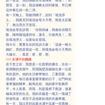
起一聲雷。我彷彿聽見耳邊傳來「善哉！」的
聲音。這一刻，我這個樵夫回到家後，早已將
這件事忘得一乾二淨。
有一天晚上。我被用轎子，抬到「瑤池淨
土」，我親見到瑤池金母大天尊。簡直太莊嚴
了，無法用文字形容。
瑤池金母告訴我：「你我有緣，我會給你開天
眼，隨時隨地護持你，蓮生，日後再見！」我
在瑤池淨土，仙童仙女迎我。
我今日，實實在在的告訴大家：「這拔一根大
鐵釘，竟然是我這一世，與瑤池金母大天尊的
大緣分。」真是：密，密，密。
014 水溝中的麵條
若干世之前，我曾是一位貧窮的書生，住在一
座簡陋的房屋中，而我隔壁高牆後住著一位富
有的員外。他的生活奢華無比，三妻四妾，奴
僕成群，每日過著宴樂享樂的日子，出門時坐
著華麗的轎車，駿馬在前。他的家中歌舞昇
平，令人羨慕。而我，則是孤燈下夜讀，過著
極為清苦的生活。我的衣服是一塊又一塊補丁
拼湊而成，甚至不及他家奴僕的衣服華麗。
有一天，我注意到自家水溝中流著一些異物，