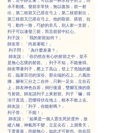
射，左手靜止著，可以放一杯水在手肘上，而
水不動搖。發箭非常快，無以復加，箭一射
出，第二枝箭又已搭在弓上，第二枝箭射出，
第三枝箭又已搭在弓上。他的取箭、搭箭、拉
弓，動作一致，巧妙的非凡，别人射一支箭，
列子可以連發三箭，而且箭箭中紅心。
列子說： 「我的射箭如何？」
師友答：「尚差著呢！」
 列子問： 「為什麼差著？」
 師友說：「你仍然在有心的射箭之中，並不
是無心忘懷的射箭。」列子不知，不能會得。
師友帶著列子，爬上了高山，登上了危險的巖
石，臨著百仞的深谷。那尖端的石上，八風吹
拂，腳有三分之二在外，只剩一足尖，立在石
上，師友神色自若，倒行後退，雙腳互換的搭
弓射箭。師友請列子上來射箭。列子「嚇」得
冷汗直流，恐懼得伏在地上，根本不敢上去。
師友說：「列子，你能射嗎？」
列子答：「不能！」
 師友說：「如果是一個人置生死於度外，放
縱八極，神氣而不變，立足尖石，上測青天，
下度黃泉，尚能無心，如此才可射也。你在惡