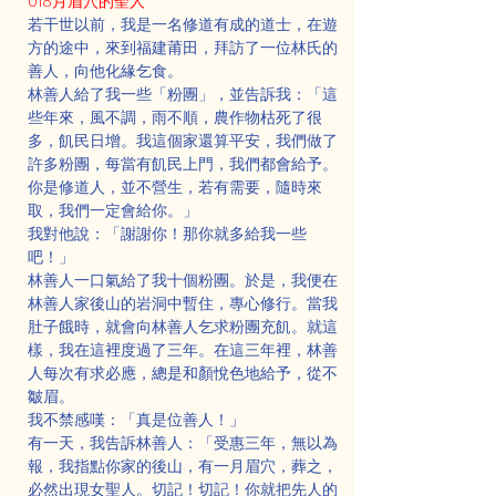
018月眉穴的聖人
若干世以前，我是一名修道有成的道士，在遊
方的途中，來到福建莆田，拜訪了一位林氏的
善人，向他化緣乞食。
林善人給了我一些「粉團」，並告訴我：「這
些年來，風不調，雨不順，農作物枯死了很
多，飢民日增。我這個家還算平安，我們做了
許多粉團，每當有飢民上門，我們都會給予。
你是修道人，並不營生，若有需要，隨時來
取，我們一定會給你。」
我對他說：「謝謝你！那你就多給我一些
吧！」
林善人一口氣給了我十個粉團。於是，我便在
林善人家後山的岩洞中暫住，專心修行。當我
肚子餓時，就會向林善人乞求粉團充飢。就這
樣，我在這裡度過了三年。在這三年裡，林善
人每次有求必應，總是和顏悅色地給予，從不
皺眉。
我不禁感嘆：「真是位善人！」
有一天，我告訴林善人：「受惠三年，無以為
報，我指點你家的後山，有一月眉穴，葬之，
必然出現女聖人。切記！切記！你就把先人的