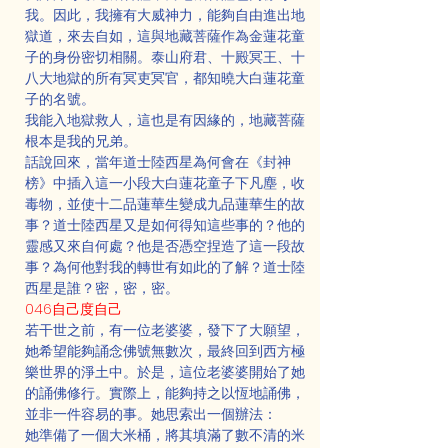
我。因此，我擁有大威神力，能夠自由進出地
獄道，來去自如，這與地藏菩薩作為金蓮花童
子的身份密切相關。泰山府君、十殿冥王、十
八大地獄的所有冥吏冥官，都知曉大白蓮花童
子的名號。
我能入地獄救人，這也是有因緣的，地藏菩薩
根本是我的兄弟。
話說回來，當年道士陸西星為何會在《封神
榜》中插入這一小段大白蓮花童子下凡塵，收
毒物，並使十二品蓮華生變成九品蓮華生的故
事？道士陸西星又是如何得知這些事的？他的
靈感又來自何處？他是否憑空捏造了這一段故
事？為何他對我的轉世有如此的了解？道士陸
西星是誰？密，密，密。
046自己度自己
若干世之前，有一位老婆婆，發下了大願望，
她希望能夠誦念佛號無數次，最終回到西方極
樂世界的淨土中。於是，這位老婆婆開始了她
的誦佛修行。實際上，能夠持之以恆地誦佛，
並非一件容易的事。她思索出一個辦法：
她準備了一個大米桶，將其填滿了數不清的米