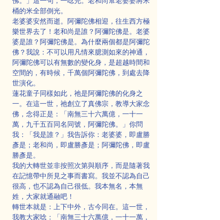
佛。」這一句，一唸完。老和尚幫老婆婆將米
桶的米全部倒光。
老婆婆安然而逝。阿彌陀佛相迎，往生西方極
樂世界去了！老和尚是誰？阿彌陀佛是。老婆
婆是誰？阿彌陀佛是。為什麼兩個都是阿彌陀
佛？我說：不可以用凡情來臆測如來的神通，
阿彌陀佛可以有無數的變化身，是超越時間和
空間的，有時候，千萬個阿彌陀佛，到處去降
世演化。
蓮花童子同樣如此，祂是阿彌陀佛的化身之
一。在這一世，祂創立了真佛宗，教導大家念
佛，念得正是：「南無三十六萬億，一十一
萬，九千五百同名同號，阿彌陀佛。」你問
我：「我是誰？」我告訴你：老婆婆，即盧勝
彥是；老和尚，即盧勝彥是；阿彌陀佛，即盧
勝彥是。
我的大轉世並非按照次第與順序，而是隨著我
在記憶帶中所見之事而書寫。我並不認為自己
很高，也不認為自己很低。我本無名，本無
姓，大家就通融吧！
轉世本就是：上下中外，古今同在。這一世，
我教大家唸：「南無三十六萬億，一十一萬，