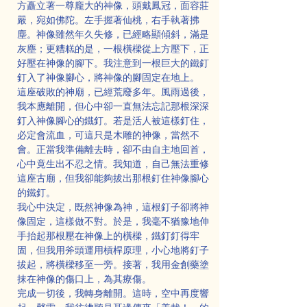
方矗立著一尊龐大的神像，頭戴鳳冠，面容莊
嚴，宛如佛陀。左手握著仙桃，右手執著拂
塵。神像雖然年久失修，已經略顯傾斜，滿是
灰塵；更糟糕的是，一根橫樑從上方壓下，正
好壓在神像的腳下。我注意到一根巨大的鐵釘
釘入了神像腳心，將神像的腳固定在地上。
這座破敗的神廟，已經荒廢多年。風雨過後，
我本應離開，但心中卻一直無法忘記那根深深
釘入神像腳心的鐵釘。若是活人被這樣釘住，
必定會流血，可這只是木雕的神像，當然不
會。正當我準備離去時，卻不由自主地回首，
心中竟生出不忍之情。我知道，自己無法重修
這座古廟，但我卻能夠拔出那根釘住神像腳心
的鐵釘。
我心中決定，既然神像為神，這根釘子卻將神
像固定，這樣做不對。於是，我毫不猶豫地伸
手抬起那根壓在神像上的橫樑，鐵釘釘得牢
固，但我用斧頭運用槓桿原理，小心地將釘子
拔起，將橫樑移至一旁。接著，我用金創藥塗
抹在神像的傷口上，為其療傷。
完成一切後，我轉身離開。這時，空中再度響