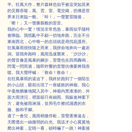
半。狂風大作，整片森林也似乎被這突如其來
的災難吞噬，風、雲、雷、電交織，彷彿是世
界末日來臨一般。「咔！」一聲驚雷隨後，
「嚓！」又一聲撕裂般的雷音。
我的心中一驚！情況非常危急，暴雨似乎隨時
會降臨。我慌亂中不顧一切地奔跑，完全不分
東南西北，心中唯一的念頭就是尋找庇護所。
狂風暴雨很快隨之而來，我拼命地奔向一處岩
洞。當我奔跑時，風雨迅速襲來，「沙沙沙」
的聲音像是風暴的腳步，雷聲也在四周轟鳴，
閃電一閃而過，隨即炸響的雷聲仿佛要將我吞
噬。我大聲呼喊：「救命！救命！」
在狂風暴雨的逼迫下，我終於跑到了一個陌生
的小山頭，眼前出現了一座破敗的神廟。我心
中毫無猶豫地闖入其中，神廟內黑漆漆的，外
面大雨滂沱，裡面卻只有細雨。我躲進神案下
方，避免被雨淋濕，並用毛巾擦拭濕透的衣
服、臉和手腳。
過了一會兒，風雨稍微停歇，雷聲逐漸遠去，
天際透出一絲微弱的白光。我這才小心翼翼地
爬出神案，定睛一看，頓時嚇了一跳！神案後