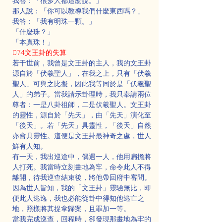
我答：「很多人都這麼說。」
那人說：「你可以教導我們什麼東西嗎？」
我答：「我有明珠一顆。」
「什麼珠？」
「本真珠！」
074文王卦的失算
若干世前，我曾是文王卦的主人，我的文王卦
源自於「伏羲聖人」，在我之上，只有「伏羲
聖人」可與之比擬，因此我等同於是「伏羲聖
人」的弟子。當我請示卦理時，我只奉請兩位
尊者：一是八卦祖師，二是伏羲聖人。文王卦
的靈性，源自於「先天」，由「先天」演化至
「後天」。若「先天」具靈性，「後天」自然
亦會具靈性。這便是文王卦最神奇之處，世人
鮮有人知。
有一天，我出巡途中，偶遇一人，他用扁擔將
人打死。我當時立刻畫地為牢，命令此人不得
離開，待我巡查結束後，將他帶回府中審問。
因為世人皆知，我的「文王卦」靈驗無比，即
便此人逃逸，我也必能從卦中得知他逃亡之
地，照樣將其捉拿歸案，且罪加一等。
當我完成巡查，回程時，卻發現那畫地為牢的