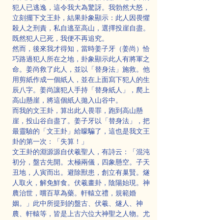
犯人已逃逸，這令我大為驚訝。我勃然大怒，
立刻擺下文王卦，結果卦象顯示：此人因畏懼
殺人之刑責，私自逃至高山，選擇投崖自盡。
既然犯人已死，我便不再追究。
然而，後來我才得知，當時姜子牙（姜尚）恰
巧路過犯人所在之地，卦象顯示此人有將軍之
命。姜尚救了此人，並以「替身法」施救。他
用剪紙作成一個紙人，並在上面寫下犯人的生
辰八字。姜尚讓犯人手持「替身紙人」，爬上
高山懸崖，將這個紙人拋入山谷中。
而我的文王卦，算出此人畏罪，跑到高山懸
崖，投山谷自盡了。姜子牙以「替身法」，把
最靈驗的「文王卦」給矇騙了，這也是我文王
卦的第一次：「失算！」
文王卦的淵源源自伏羲聖人，有詩云：「混沌
初分，盤古先開。太極兩儀，四象懸空。子天
丑地，人寅而出。避除獸患，創立有巢賢。燧
人取火，解免鮮食。伏羲畫卦，陰陽始現。神
農治世，嚐百草為藥。軒轅立禮，規範婚
姻。」此中所提到的盤古、伏羲、燧人、神
農、軒轅等，皆是上古六位大神聖之人物。尤