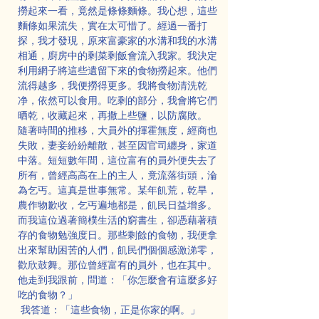
撈起來一看，竟然是條條麵條。我心想，這些
麵條如果流失，實在太可惜了。經過一番打
探，我才發現，原來富豪家的水溝和我的水溝
相通，廚房中的剩菜剩飯會流入我家。我決定
利用網子將這些遺留下來的食物撈起來。他們
流得越多，我便撈得更多。我將食物清洗乾
净，依然可以食用。吃剩的部分，我會將它們
晒乾，收藏起來，再撒上些鹽，以防腐敗。
隨著時間的推移，大員外的揮霍無度，經商也
失敗，妻妾紛紛離散，甚至因官司纏身，家道
中落。短短數年間，這位富有的員外便失去了
所有，曾經高高在上的主人，竟流落街頭，淪
為乞丐。這真是世事無常。某年飢荒，乾旱，
農作物歉收，乞丐遍地都是，飢民日益增多。
而我這位過著簡樸生活的窮書生，卻憑藉著積
存的食物勉強度日。那些剩餘的食物，我便拿
出來幫助困苦的人們，飢民們個個感激涕零，
歡欣鼓舞。那位曾經富有的員外，也在其中。
他走到我跟前，問道：「你怎麼會有這麼多好
吃的食物？」
 我答道：「這些食物，正是你家的啊。」