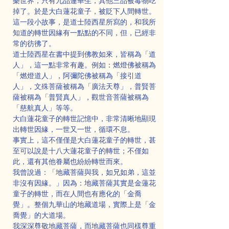
樂世界，只有九品蓮華生，其他三品被毒物吃
掉了。於是大白蓮花童子，被貶下人間轉世。
這一段小故事，是道士陸西星所寫的，和我所
知道的轉世因緣有一點點的不同，但，已經非
常的彷彿了。
道士陸西星在書中提到佛教如來，皆稱為「道
人」，這一點非常有趣。例如：燃燈佛被稱為
「燃燈道人」，阿彌陀佛被稱為「接引道
人」，文殊菩薩被稱為「廣法天尊」，普賢菩
薩被稱為「普賢真人」，觀世音菩薩被稱為
「慈航真人」等等。
大白蓮花童子的轉世記憶中，非常清晰地顯現
出轉世因緣，一世又一世，循環不息。
事實上，這不僅僅是大白蓮花童子的轉世，甚
至可以說是十八大蓮花童子的轉世；不僅如
此，還有其他眷屬也紛紛轉世而來。
我曾說過：「地藏菩薩與我，如兄如弟，這並
非沒有因緣。」因為：地藏菩薩其實是金蓮花
童子的轉世，而在人間也有應化的「金喬
覺」。整個九華山的地藏道場，實際上是「金
喬覺」的大道場。
我深深尊敬地藏菩薩，而地藏菩薩也同樣尊重