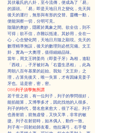
其伏羲氏的八卦，至今流傳，便成為了「易」
的源頭。「易」即是天地日月之變化，先天與
後天的運行，無形與有形的交替。靈機一動，
便能洞察一切，分明可見。
陰陽的奧妙，隱匿於萬象之間。欲全信，則不
可得；欲不信，亦難以抵達。其妙用，全在一
心，心念變化間，天地日月隨之顯現。先天的
數理精準無誤，後天的數理則必然完備。文王
卦，實為一大奧理，值得細細品味。
當年，周文王聘姜尚（即姜子牙）為相，進駐
「西歧」，子牙被封為「右靈生丞相」，此為
周朝八百年基業的起始。我知「文王卦」之
理，占算先後天，唯一失算，才有因緣見姜子
牙也。這是密，密，密。
086列子須學無所謂
若干世之前，有一位列子，列子的學問很好，
能掐能算，又博學多才，因此找他的人很多。
列子的時代，聲名愈來愈大，很了不起。列子
也善射箭，箭無虚發，又快又準，非常的敏
捷。列子在射箭時，如木偶人，動作一致。
列子有一回射給師友看。他拉滿弓，右手發