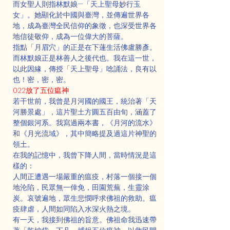
而女聖人則指林默娘—「天上聖母妙行玉
女」。她顯化於中國與臺灣，並傳遍世界各
地，成為臺灣全民信仰的象徵，也深受世界各
地信徒敬仰，成為一位偉大的菩薩。
指點「月眉穴」的正是在下蓮生活佛盧勝彥。
而林默娘正是林善人之後代也。我在這一世，
以此因緣，傳授「天上聖母」唸誦法，良有以
也！密，密，密。
022放了五位瘟神
若干世前，我曾是月河國的國王，統治著「天
河勝景處」，這片聖土方圓五百由旬，涵蓋了
整個銀河系。我寫過兩本書，《月河的流水》
和《月光流域》，其中簡略提及過這片神聖的
領土。
在我的記憶中，我曾下降人間，當時情況是這
樣的：
人間正遭遇一場嚴重的瘟疫，村落一個接一個
地沦陷，民眾無一倖免，田園荒蕪，生靈涂
炭。哀號遍地，眾生悲憫呼求佛祖的救助。瘟
疫肆虐，人間如同陷入水深火熱之境。
有一天，我接到佛祖的旨意。佛祖命我迅速帶