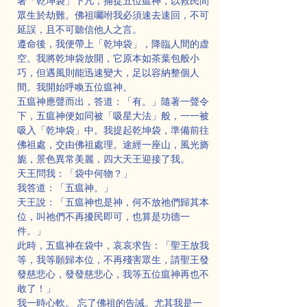
著「乾坤袋」下凡，捕捉五位瘟神，以救民間
眾生於劫難。佛祖囑咐我必須速去速回，不可
延誤，且不可聽信他人之言。
遵命後，我便帶上「乾坤袋」，降臨人間的虚
空。我將乾坤袋放開，它原本如茶葉包般小
巧，但遇風則能迅速變大，足以容納整個人
間。我開始呼喚五位瘟神。
五瘟神應聲而出，答道：「有。」隨著一聲令
下，五瘟神便如同被「吸星大法」般，一一被
吸入「乾坤袋」中。我提起乾坤袋，準備前往
佛祖處，交由佛祖處理。途經一座山，風光旖
旎，景色異常美麗，四大天王迎接了我。
天王問我：「袋中何物？」
我答道：「五瘟神。」
天王說：「五瘟神也是神，何不放祂們歸其本
位，叫祂們不再擾民即可，也算是功德一
件。」
此時，五瘟神在袋中，哀哀求告：「聖王放我
等，我等願歸本位，不再殘害眾生，請聖王發
發慈悲心，發發慈悲心，我等五位瘟神再也不
敢了！」
我一時心軟。 忘了佛祖的告誡。尤其我是一