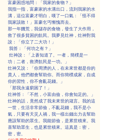
富豪困惑地問：「我家的食物？」
我指一指，富豪家的水溝出口，流到我家的水
溝，這位富豪才明白，嘆了一口氣：「怪不得
我家該敗！」富豪乞丐慚愧而去。
那一年饑荒，我儲存的食物，發生了大作用，
救了很多貧困的飢民。我夢見灶神，灶神對我
說：「你立了二大功！」
 我答：「何功之有？」
 灶神說：「上蒼知道了。一者，簡樸是一
功；二者，救濟飢民是一功。」
灶神又說：「你周濟的人，在未來世都是你的
貴人，他們都會幫助你。而你簡樸成家，自成
你的習性，你不會亂花錢。」
「那我永遠窮困了！」
灶神答：「不然，小富由儉，你會知足的。」
灶神的話，竟然成了我未來世的箴言。我的這
一世，生活非常節儉，不亂花錢，我不是小
氣，只要有天災人禍，我一樣出錢出力去幫助
應該幫助的眾生。我能節儉，是累世積來。我
喜幫助眾生，也是累世積來。這真是：密，
密，密。