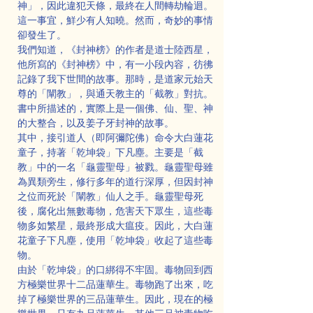
神」，因此違犯天條，最終在人間轉劫輪迴。
這一事宜，鮮少有人知曉。然而，奇妙的事情
卻發生了。
我們知道，《封神榜》的作者是道士陸西星，
他所寫的《封神榜》中，有一小段內容，彷彿
記錄了我下世間的故事。那時，是道家元始天
尊的「闡教」，與通天教主的「截教」對抗。
書中所描述的，實際上是一個佛、仙、聖、神
的大整合，以及姜子牙封神的故事。
其中，接引道人（即阿彌陀佛）命令大白蓮花
童子，持著「乾坤袋」下凡塵。主要是「截
教」中的一名「龜靈聖母」被戮。龜靈聖母雖
為異類旁生，修行多年的道行深厚，但因封神
之位而死於「闡教」仙人之手。龜靈聖母死
後，腐化出無數毒物，危害天下眾生，這些毒
物多如繁星，最終形成大瘟疫。因此，大白蓮
花童子下凡塵，使用「乾坤袋」收起了這些毒
物。
由於「乾坤袋」的口綁得不牢固。毒物回到西
方極樂世界十二品蓮華生。毒物跑了出來，吃
掉了極樂世界的三品蓮華生。因此，現在的極