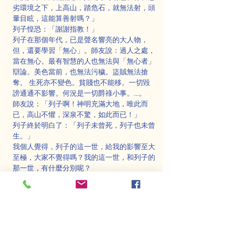
劣環境之下，上高山，踏危石，就無法射，頭
暈目眩，這能算善射嗎？」
列子惶恐：「謝謝指教！」
列子在那個年代，已是聲名響亮的大人物，
但，還要學習「無心」。師友說：過人之處，
當在無心。最有智慧的人也無法與「無心者」
辯論。美色當前，也無法污穢。盜賊無法搶
奪。 生死亦不變色。貧賤也不能移。一切毀
謗通通不影響。何況是一切爵祿小事。……。
師友說：「列子啊！神明充滿大地，唯此而
已，高山不懼，深泉不驚，如此而已！」
列子終於明白了：「列子未曾死，列子也未曾
生。」
我個人覺得，列子的這一世，給我的影響至大
至極，大家不覺得嗎？我的這一世，和列子的
那一世，有什麼分別呢？
090神農氏處世的原則
若干世之前，我早已學會了「中觀」及「唯
識」。我們且看一看神農氏的作為吧！
中國古代六大神人，是盤古氏、伏羲氏、有巢
氏、燧人氏、神農氏、軒轅氏。其中的神農氏