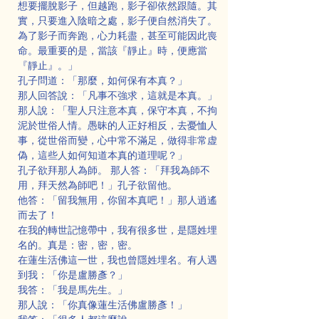
想要擺脫影子，但越跑，影子卻依然跟隨。其
實，只要進入陰暗之處，影子便自然消失了。
為了影子而奔跑，心力耗盡，甚至可能因此喪
命。最重要的是，當該『靜止』時，便應當
『靜止』。」
孔子問道：「那麼，如何保有本真？」
那人回答說：「凡事不強求，這就是本真。」
那人說：「聖人只注意本真，保守本真，不拘
泥於世俗人情。愚昧的人正好相反，去憂恤人
事，從世俗而變，心中常不滿足，做得非常虚
偽，這些人如何知道本真的道理呢？」
孔子欲拜那人為師。 那人答：「拜我為師不
用，拜天然為師吧！」孔子欲留他。
他答：「留我無用，你留本真吧！」那人逍遙
而去了！
在我的轉世記憶帶中，我有很多世，是隱姓埋
名的。真是：密，密，密。
在蓮生活佛這一世，我也曾隱姓埋名。有人遇
到我：「你是盧勝彥？」
我答：「我是馬先生。」
那人說：「你真像蓮生活佛盧勝彥！」