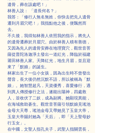
遺骨，葬在該處吧！」
林善人說： 「道長何名？」
我答：「修行人無名無姓，你快去把先人遺骨
遷到月眉穴吧！」我指點他之後，便飄然而
去。
不久後，我得知林善人依照我的指示，將先人
的遺骨遷葬於月眉穴。由於林善人積有善德，
又因為先人的遺骨安葬在地理寶穴，觀世音菩
薩從普陀洛迦淨土發出一道紅光，降臨於福建
莆田林善人家。天降紅光，地生月眉，並且迎
來了「默娘」的誕生。
林家出生了一位小女孩，因為出生時不曾發出
聲音，長大後仍然沉默不語，所以被稱為「默
娘」。她智慧超凡，天資優秀，喜愛修行，遇
到異人傳授修行之法，遂能出陽神，四處救
人，並收伏了二妖，成為副將。她顯現異能，
在海域救助蒼生。觀世音菩薩引領默娘見瑤池
金母大天尊，瑤池金母又帶她見了玉皇大帝，
玉皇大帝賜封她為「天后」，即「天上聖母妙
行玉女」。
在中國，文聖人指孔夫子，武聖人指關雲長，