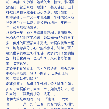
粒。每誦一句佛號，她就取出一粒米。米桶裡
滿滿的，都是米粒！她誦了一整天佛號，但米
桶裡的米粒依然沒有減少多少。她汗如雨下，
堅持誦佛，一年又一年地過去，米桶內的米粒
稍微減少了一點點。她又拼命地誦，年復一
年，歲月無聲地流逝。
終於有一年，她的身體漸漸衰弱，病痛纏身。
米桶內仍然剩下半桶米！她深知自己的時日不
多，但她的願望卻尚未完成。米桶內仍剩半桶
米，她焦急萬分，心中無比焦慮。這時，西方
極樂世界的教主阿彌陀佛，終於得知了她的情
況，於是化身為一位老和尚，來到老婆婆面
前，乞求食物。
老婆婆將食物奉上，老和尚接過後，看著老婆
婆憂愁的臉龐，關切地問道：“見妳面上愁
容，請問是何因緣？”
老婆婆答：「為求往生佛國，發大唸佛之願，
如今，米桶的米，尚有一半，如何是好？」老
和尚說：「讓我傳授妳一法吧！」
老和尚於是教她唸一句： 「南無三十六萬
億，一十一萬，九千五百，同名同號，阿彌陀