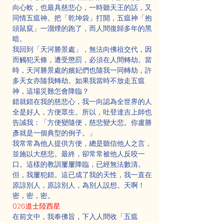
向心軟，也最具慈悲心，一時聽天王的話，又
同情五瘟神。把「乾坤袋」打開，五瘟神「抱
頭鼠竄」一溜煙的跑了，而人間復歸多年的黑
暗。
我回到「天河勝景處」，無法向佛祖交代，因
而觸犯天條，遭受懲罰，必須在人間轉劫。當
時，天河勝景處的嬪妃們也隨我一同轉劫，許
多天女亦隨我轉劫。如果我當時不放走五瘟
神，這場災難怎會降臨？
錯就錯在我的慈悲心，我一向認為全世界的人
全是好人，方便眾生。所以，吐登達吉上師也
告誡我：「方便變隨便，慈悲變大悲。你盧勝
彥就是一個典型的例子。」
我常常為他人提供方便，總是聽信他人之言，
並施以大慈悲。最終，卻常常被他人反咬一
口。這樣的教訓屢屢降臨，已經無法數清。
但，我屢犯錯。這已成了我的天性，我一直在
原諒別人，原諒別人，為別人設想。天啊！
密，密，密。
026道士陸西星
在前文中，我奉佛旨，下入人間收「五瘟