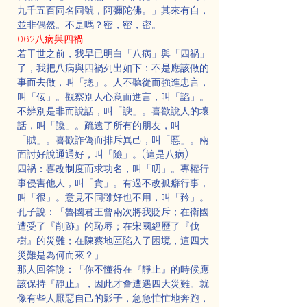
九千五百同名同號，阿彌陀佛。」其來有自，
並非偶然。不是嗎？密，密，密。
062八病與四禍
若干世之前，我早已明白「八病」與「四禍」
了，我把八病與四禍列出如下：不是應該做的
事而去做，叫「摠」。人不聽從而強進忠言，
叫「佞」。觀察別人心意而進言，叫「諂」。
不辨別是非而說話，叫「諛」。喜歡說人的壞
話，叫「讒」。疏遠了所有的朋友，叫
「賊」。喜歡詐偽而排斥異己，叫「慝」。兩
面討好說通通好，叫「險」。(這是八病)
四禍：喜改制度而求功名，叫「叨」。專權行
事侵害他人，叫「貪」。有過不改孤癖行事，
叫「很」。意見不同雖好也不用，叫「矜」。
孔子說：「魯國君王曾兩次將我貶斥；在衛國
遭受了『削跡』的恥辱；在宋國經歷了『伐
樹』的災難；在陳蔡地區陷入了困境，這四大
災難是為何而來？」
那人回答說：「你不懂得在『靜止』的時候應
該保持『靜止』，因此才會遭遇四大災難。就
像有些人厭惡自己的影子，急急忙忙地奔跑，