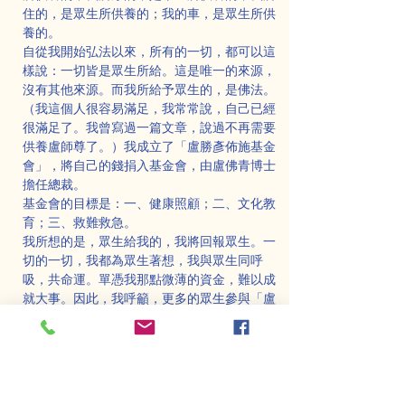
住的，是眾生所供養的；我的車，是眾生所供
養的。
自從我開始弘法以來，所有的一切，都可以這
樣說：一切皆是眾生所給。這是唯一的來源，
沒有其他來源。而我所給予眾生的，是佛法。
（我這個人很容易滿足，我常常說，自己已經
很滿足了。我曾寫過一篇文章，說過不再需要
供養盧師尊了。）我成立了「盧勝彥佈施基金
會」，將自己的錢捐入基金會，由盧佛青博士
擔任總裁。
基金會的目標是：一、健康照顧；二、文化教
育；三、救難救急。
我所想的是，眾生給我的，我將回報眾生。一
切的一切，我都為眾生著想，我與眾生同呼
吸，共命運。單憑我那點微薄的資金，難以成
就大事。因此，我呼籲，更多的眾生參與「盧
勝彥佈施基金會」，讓更多眾生能從中受益。
究竟是法大，還是財大呢？佛陀說：「一切供
養，法為第一。」
因為：「縱有萬萬億，終是落空亡。」
有一偈言：「達者推心方濟物，聖賢傳法不離