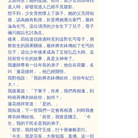
父親同意了她的提議。然而，當少女回頭尋找
道人時，卻發現道人已經不見蹤影。
想不到，少女竟然懷上了孩子。她的父兄得知
後，認為她有私情，於是將她逐出家門，最終
淪為乞丐。這位清淨的少女生下了兒子，母子
倆只能以乞討為生。
後來，四祖道信路過時見到這對乞丐母子，洞
察前生的因果關係，最終將衣鉢傳給了乞丐的
兒子，這位少年後來成為了五祖弘忍大師。這
段前世今生的故事，真是太神奇了。
我盧師尊有一位年長的弟子，他住在荷蘭，名
叫「蓮花德祥」，他已經開悟。
我對他說：「我欲將衣鉢傳給你，但你年紀已
大！」
我接著說：「下輩子，你來，我們再相逢，到
時候再傳衣鉢給你，如何？」
蓮花德祥答道：「是的。」
我知道，下一世我們一定會再相遇，到時我會
將衣鉢傳給他。「前世」我曾是國王。 「今
生」我的子民全是我的弟子。
「前世」我持戒守五戒，行十善修般若行。 
「今生」我是宗長，大善知識，真佛。這一切