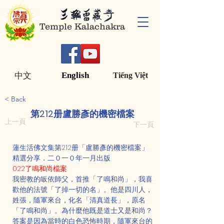
Temple Kalachakra
English
中文
Tiếng Việt
< Back
第212册盧勝彥的機密檔案
上一頁
下一頁
蓮生活佛文集第212册「盧勝彥的機密檔案」
精選分享．二０一０年一月出版
022了鳴和尚檔案
我密教的皈依師父，首推「了鳴和尚」，我喜
歡他的法號「了掉一切的名」。他是四川人，
姓張，隨軍來台，化名「清真道長」，原名
「了鳴和尚」。為什麼他既是道士又是和尚？
答案是因為當時的白色恐怖時期，隨軍來台的