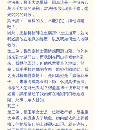
件法袍，冥王大為驚駭，因為這是一件擁有八
萬四千功德的法袍，當法袍現出瑞氣千條，毫
光閃閃的時候，
冥王說：「這樣的人，不能判定，讓他還陽
吧！」
因此，王福科醫師在重病房中重生過來，並向
我述說他在地獄的經歷，以及我如何進入地獄
救他。
第二例，鄧盈嘉博士因情感問題自殺。他的神
識來到地獄門口，而我則在門口等候她的到
來。我勸他回頭，但他執意要進入地獄。於
是，我用手拉住她的衣領，將她帶回陽間。我
之所以救鄧盈嘉博士，是因為她是「綠蓮花童
子」，未來將成為金剛上師，弘揚真佛密法。
這樣的人怎能死去呢？鄧盈嘉博士後來寫下自
述書，詳細描述了我如何在地獄門口救她還
陽。此事，眾人皆知。
其三：
第三例，鄭玉華女士是一位密教行者，發生重
大車禍，神識進入了地獄。她向皈依的上師祈
禱，但她所依止的上師卻未出現。就在這時，