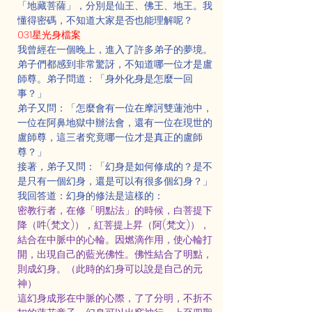
「地藏菩薩」，分別是仙王、佛王、地王。我
懂得密碼，不知道大家是否也能理解呢？
031星光身檔案
我曾經在一個晚上，進入了許多弟子的夢境。
弟子們都感到非常驚訝，不知道哪一位才是盧
師尊。弟子問道：「身外化身是怎麼一回
事？」
弟子又問：「怎麼會有一位在摩訶雙蓮池中，
一位在阿鼻地獄中辦法會，還有一位在現世的
盧師尊，這三者究竟哪一位才是真正的盧師
尊？」
接著，弟子又問：「幻身是如何修成的？是不
是只有一個幻身，還是可以有很多個幻身？」
我回答道：幻身的修法是這樣的：
密教行者，在修「明點法」的時候，白菩提下
降（吽(梵文)），紅菩提上昇（阿(梵文)），
結合在中脈中的心輪。因燃滴作用，使心輪打
開，出現自己的藍光佛性。佛性結合了明點，
則成幻身。（此時的幻身可以說是自己的元
神）
這幻身成形在中脈的心際，了了分明，不折不