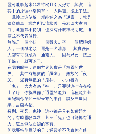
靈可能聽起來非常神秘且引人好奇。其實，這
其中的原理非常簡單：「人與靈」接上了線。
一旦接上這條線，就能稱之為「通靈」，就是
這麼簡單。我之所以這樣說，是希望大家明
白，通靈並不特別，也沒有什麼神秘之處。通
靈並不代表修行。
無論是一個小孩，一個販夫走卒，一個肥腫婦
人，一個糟老頭，還是一名清潔工……其實任何
人都有可能成為「通靈人」，因為只要「接上
了線」，就可以了。
在我的眼中，這個世界其實是「精靈的世
界」，其中有無數的「羅剎」，無數的「夜
叉」，還有無數的「鬼神」：小力者為
「鬼」，大力者為「神」。只要與這些存在接
上了線，你就具備了通靈的能力，這種能力甚
至能讓你預知一些未來的事件，談及三世因
果，吉凶禍福。
羅剎、夜叉、鬼神，這些都是具有某種通力
的，有時靈驗異常，甚至「鬼」也可能擁有通
力，這是無法否認的事實。
但我要特別聲明的是：通靈並不代表你有修