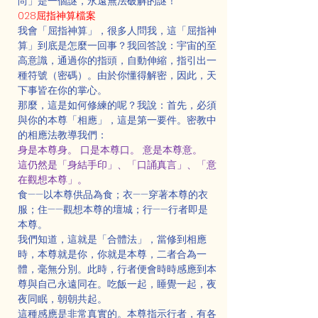
尚」是一個謎，永遠無法破解的謎！
028屈指神算檔案
我會「屈指神算」，很多人問我，這「屈指神
算」到底是怎麼一回事？我回答說：宇宙的至
高意識，通過你的指頭，自動伸縮，指引出一
種符號（密碼）。由於你懂得解密，因此，天
下事皆在你的掌心。
那麼，這是如何修練的呢？我說：首先，必須
與你的本尊「相應」，這是第一要件。密教中
的相應法教導我們：
身是本尊身。 口是本尊口。 意是本尊意。
這仍然是「身結手印」、「口誦真言」、「意
在觀想本尊」。
食——以本尊供品為食；衣——穿著本尊的衣
服；住——觀想本尊的壇城；行——行者即是
本尊。
我們知道，這就是「合體法」，當修到相應
時，本尊就是你，你就是本尊，二者合為一
體，毫無分別。此時，行者便會時時感應到本
尊與自己永遠同在。吃飯一起，睡覺一起，夜
夜同眠，朝朝共起。
這種感應是非常真實的。本尊指示行者，有各