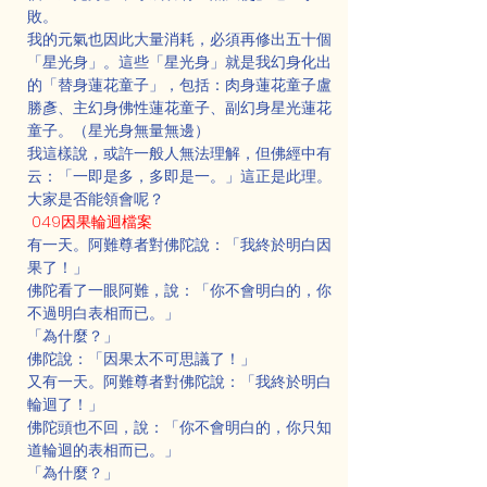
敗。
我的元氣也因此大量消耗，必須再修出五十個
「星光身」。這些「星光身」就是我幻身化出
的「替身蓮花童子」，包括：肉身蓮花童子盧
勝彥、主幻身佛性蓮花童子、副幻身星光蓮花
童子。（星光身無量無邊）
我這樣說，或許一般人無法理解，但佛經中有
云：「一即是多，多即是一。」這正是此理。
大家是否能領會呢？
 049因果輪迴檔案
有一天。阿難尊者對佛陀說：「我終於明白因
果了！」
佛陀看了一眼阿難，說：「你不會明白的，你
不過明白表相而已。」
「為什麼？」
佛陀說：「因果太不可思議了！」
又有一天。阿難尊者對佛陀說：「我終於明白
輪迴了！」
佛陀頭也不回，說：「你不會明白的，你只知
道輪迴的表相而已。」
「為什麼？」