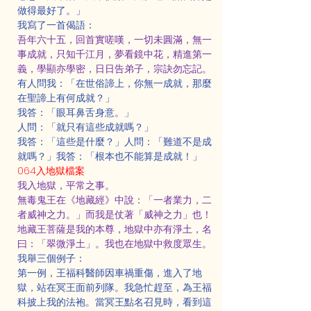
做得最好了。」
我寫了一首偈語：
吾年六十五，回首實嗟嘆，一切未圓滿，無一
事成就，只知千江月，夢看鏡中花，精進第一
義，學顯亦學密，日日告弟子，宗訣勿忘記。
有人問我：「在世俗諦上，你無一成就，那麼
在聖諦上有何成就？」
我答：「眼耳鼻舌身意。」
人問：「就只有這些成就嗎？」
我答：「這些是什麼？」人問：「難道不是成
就嗎？」我答：「根本也不能算是成就！」
064入地獄檔案
我入地獄，平常之事。
無毒鬼王在《地藏經》中說：「一者業力，二
者威神之力。」而我是仗著「威神之力」也！
地藏王菩薩是我的本尊，地獄中亦有淨土，名
曰：「翠微淨土」。我也在地獄中救度眾生。
我舉三個例子：
第一例，王福科醫師因車禍重傷，進入了地
獄，站在冥王面前列隊。我急忙趕至，為王福
科披上我的法袍。當冥王點名召見時，看到這