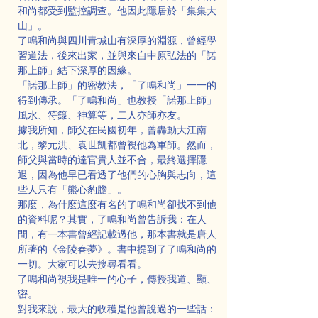
和尚都受到監控調查。他因此隱居於「集集大
山」。
了鳴和尚與四川青城山有深厚的淵源，曾經學
習道法，後來出家，並與來自中原弘法的「諾
那上師」結下深厚的因緣。
「諾那上師」的密教法，「了鳴和尚」一一的
得到傳承。「了鳴和尚」也教授「諾那上師」
風水、符籙、神算等，二人亦師亦友。
據我所知，師父在民國初年，曾轟動大江南
北，黎元洪、袁世凱都曾視他為軍師。然而，
師父與當時的達官貴人並不合，最終選擇隱
退，因為他早已看透了他們的心胸與志向，這
些人只有「熊心豹膽」。
那麼，為什麼這麼有名的了鳴和尚卻找不到他
的資料呢？其實，了鳴和尚曾告訴我：在人
間，有一本書曾經記載過他，那本書就是唐人
所著的《金陵春夢》。書中提到了了鳴和尚的
一切。大家可以去搜尋看看。
了鳴和尚視我是唯一的心子，傳授我道、顯、
密。
對我來說，最大的收穫是他曾說過的一些話：