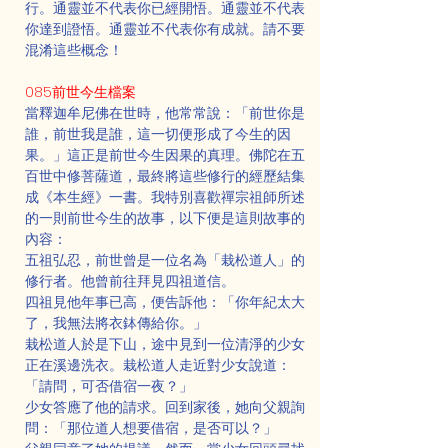
行。通靈並不代表你已經開悟。通靈並不代表
你達到證悟。通靈並不代表你有成就。請不要
混淆這些概念！
085前世今生檔案
當釋迦牟尼佛在世時，他常常說：「前世你是
誰，前世我是誰，這一切便形成了今生的因
果。」這正是前世今生因果的真理。佛陀在五
百世中修菩薩道，最終將這些修行的經歷結集
成《本生經》一書。我特別喜歡禪宗祖師所述
的一則前世今生的故事，以下便是這則故事的
內容：
五祖弘忍，前世曾是一位名為「栽松道人」的
修行者。他曾前往拜見四祖道信。
四祖見他年事已高，便告訴他：「你年紀太大
了，我無法將衣鉢傳給你。」
栽松道人於是下山，途中見到一位清淨的少女
正在溪邊洗衣。栽松道人走近對少女說道：
「請問，可否借宿一夜？」
少女答應了他的請求。回到家後，她向父親詢
問：「那位道人想要借宿，是否可以？」