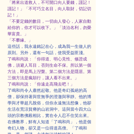
「將來出道救人，不可開口向人要錢，謹記！
謹記！」「不可巧立名目，向人取財，切記切
記！」
「不要定錢的數目，一切由人發心，人家自動
給你的，你才可以收下。」「淡泊名利，勿榮
華富貴。」
「不攀緣。」
這些話，我永遠銘記在心，成為我一生做人的
原則。另外，還有一句話，使我受益匪淺。
了鳴和尚說：「你得道、明心見性、修證成
佛，須避人耳目，否則生命不保。所以第一個
方法，即是馬上湼槃。第二個方法是隱居。第
三個方法是瘋顛行，讓人看不出來。」
了鳴和尚說：「你遠走高飛去吧！」
了鳴和尚令人肅然起敬。他是奇幻孤絕的高
僧，卻保持著與世無爭的澄澈與寧靜。他的博
學與才華超凡脫俗，但你永遠無法想像，他卻
生活在荒涼貧瘠的山岩洞中。這與當今四大山
頭的宗教佛殿相比，實在令人忍不住笑出來。
在佛教界，鮮有人知道「了鳴和尚」，他是個
奇幻人物，卻又是一位得道高僧。「了鳴和