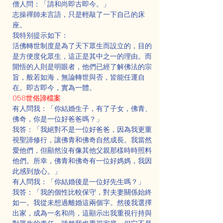
僧人問：「請和尚即古即今。」
志操禪師未言語，只是輕敲了一下自己的床
座。
我特别提示如下：
活佛轉世制度是為了天下眾生而設立的，目的
是方便度化眾生，這正是其中之一的理由。而
開悟的人則是明眼者，他們已經了解佛法的宗
旨，般若如海，無論轉世與否，皆能任運自
在。即古即今，實為一體。
058世俗諦檔案
有人問我：「你結婚生子，有了子女，佛青、
佛奇，你是一位好爸爸嗎？」
我答：「我絕對不是一位好爸爸，因為我更重
視聖諦修行，讓佛青和佛奇自然成長。我當然
愛他們，但顯然沒有像其他父親那樣時時照料
他們。所幸，佛青和佛奇有一位好媽媽，我因
此感到放心。」
有人問我：「你結婚後是一位好先生嗎？」
我答：「我的個性比較保守，對夫妻關係始終
如一。我從未想過離婚這兩個字。然後我選擇
出家，成為一名和尚，這顯示出我重視行持與