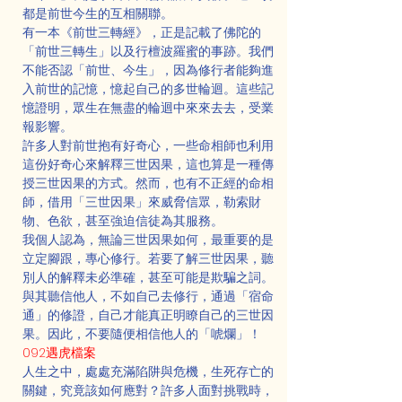
都是前世今生的互相關聯。
有一本《前世三轉經》，正是記載了佛陀的
「前世三轉生」以及行檀波羅蜜的事跡。我們
不能否認「前世、今生」，因為修行者能夠進
入前世的記憶，憶起自己的多世輪迴。這些記
憶證明，眾生在無盡的輪迴中來來去去，受業
報影響。
許多人對前世抱有好奇心，一些命相師也利用
這份好奇心來解釋三世因果，這也算是一種傳
授三世因果的方式。然而，也有不正經的命相
師，借用「三世因果」來威脅信眾，勒索財
物、色欲，甚至強迫信徒為其服務。
我個人認為，無論三世因果如何，最重要的是
立定腳跟，專心修行。若要了解三世因果，聽
別人的解釋未必準確，甚至可能是欺騙之詞。
與其聽信他人，不如自己去修行，通過「宿命
通」的修證，自己才能真正明瞭自己的三世因
果。因此，不要隨便相信他人的「唬爛」！
092遇虎檔案
人生之中，處處充滿陷阱與危機，生死存亡的
關鍵，究竟該如何應對？許多人面對挑戰時，