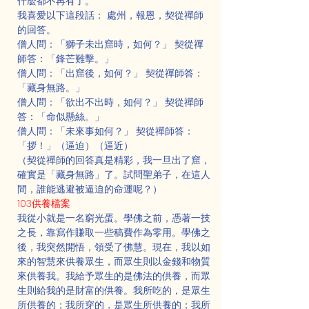
什麼都不再有了。
我喜愛以下這段話： 處州，報恩，契從禪師
的回答。
僧人問：「獅子未出窟時，如何？」 契從禪
師答：「鋒芒難擊。」
僧人問：「出窟後，如何？」 契從禪師答：
「藏身無路。」
僧人問：「欲出不出時，如何？」 契從禪師
答：「命似懸絲。」
僧人問：「未來事如何？」 契從禪師答：
「拶！」（逼迫）（逼近）
（契從禪師的回答真是精彩，我一旦出了窟，
確實是「藏身無路」了。試問聖弟子，在這人
間，誰能逃避被逼迫的命運呢？）
103供養檔案
我從小就是一名窮光蛋。學佛之前，憑著一技
之長，靠寫作賺取一些稿費作為零用。學佛之
後，我突然開悟，領受了佛慧。現在，我以如
來的智慧來供養眾生，而眾生則以金錢和物質
來供養我。我給予眾生的是佛法的供養，而眾
生則給我的是財富的供養。我所吃的，是眾生
所供養的；我所穿的，是眾生所供養的；我所