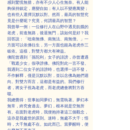
感到驚慌無措，亦有不少人心生無奈。有人能
夠保持鎮定，應變自如；有人以不變應萬變；
也有些人選擇沉默以對。然而，最高的智慧究
竟是什麼呢？究竟，何謂最高的智慧？
我曾舉一例：一位修行人在山野中遇見飢餓的
老虎，前進無路，後退無門，該如何是好？我
回答說：「唸南無佛、南無法、南無僧。」一
方面可以依佛往生，另一方面也能為老虎作三
皈依。這樣，對雙方都大有裨益。
佛陀曾遇到「孫陀利」女子的誹謗，亦曾遭遇
「戰遮少女」假孕謗佛。佛陀對此一言不發。
我遇到二位女子的誹謗時，也選擇一語不發，
不作解釋，僅是沉默以對，並以念佛為她們迴
向。對雙方而言，這都是有益的。我們修行
者，將女子視為老虎，而老虎總會將對方吞
噬。
我總覺得：世事如同夢幻，無需執著。夢幻本
無常，終究會過去。夢幻，根本就是空無所
有。在面對老虎時，我便抱持著這三個觀念，
這亦是我處世的原則。迷時，無處不大千；悟
時，大千無處不在。如此而已。當夢醒時，便