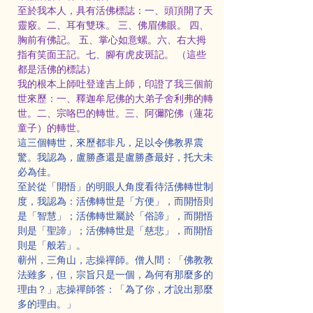
至於我本人，具有活佛標誌：一、頭頂開了天
靈竅。二、耳有雙珠。 三、佛眉佛眼。 四、
胸前有佛記。 五、掌心如意螺。六、右大拇
指有笑面王記。七、腳有虎皮斑記。 （這些
都是活佛的標誌）
我的根本上師吐登達吉上師，印證了我三個前
世來歷：一、釋迦牟尼佛的大弟子舍利弗的轉
世。二、宗咯巴的轉世。三、阿彌陀佛（蓮花
童子）的轉世。
這三個轉世，來歷都非凡，足以令佛教界震
驚。我認為，盧勝彥還是盧勝彥最好，托大未
必為佳。
至於從「開悟」的明眼人角度看待活佛轉世制
度，我認為：活佛轉世是「方便」，而開悟則
是「智慧」；活佛轉世屬於「俗諦」，而開悟
則是「聖諦」；活佛轉世是「慈悲」，而開悟
則是「般若」。
蕲州，三角山，志操禪師。僧人間：「佛教教
法雖多，但，宗旨只是一個，為何有那麼多的
理由？」志操禪師答：「為了你，才說出那麼
多的理由。」