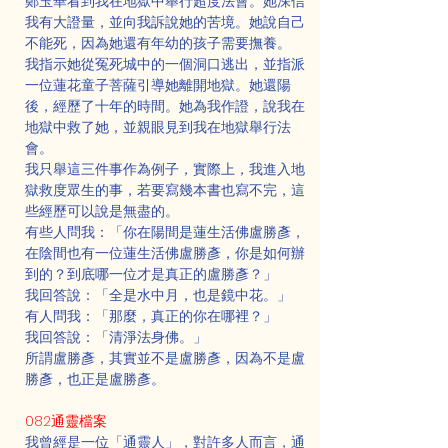
鄭玉華看到我在地獄中舉行超度法會。她深信
我有大證量，並向我訴說她的苦境。她說自己
不能死，因為她還有年幼的孩子需要撫養。
我指示她從冤死城中的一個洞口逃出，並指派
一位蓮花童子菩薩引導她離開地獄。她還陽
後，經歷了十年的時間。她為我作證，說我在
地獄中救了她，並親眼見到我在地獄舉行法
會。
我只舉這三件事作為例子，實際上，我進入地
獄救度眾生的事，若要寫幾本書也寫不完，這
些經歷可以說是無盡的。
有些人問我：「你在陽間是蓮生活佛盧勝彥，
在陰間也有一位蓮生活佛盧勝彥，你是如何辦
到的？到底哪一位才是真正的盧勝彥？」
我回答說：「全是水中月，也是鏡中花。」
有人問我：「那麼，真正的你在哪裡？」
我回答說：「清淨法身佛。」
所謂盧勝彥，其實並不是盧勝彥，因為不是盧
勝彥，也正是盧勝彥。
082通靈檔案
我曾經是一位「通靈人」，對許多人而言，通