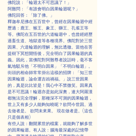
佛陀說：「輪迴太不可思議了！」
阿難問：「有誰會明白因果輪迴呢？」
佛陀回答：「除了佛。」
釋迦牟尼佛在五百世中，曾經在因果輪迴中經
歷過：鹿王、猴王、象王、獅王、孔雀王等
等。佛陀在五百世的六道輪迴中，也曾經經歷
過畜生道、地獄道等各種境界。佛陀對於三世
因果、六道輪迴的理解，無比透徹。當他在菩
提樹下冥想開悟後，完全明白了因果輪迴的真
義。因此，當佛陀對阿難尊者說話時，毫不客
氣地駁斥他「不明白因果」「不明白輪迴」。
街頭的相命師常常掛出這樣的招牌：「知三世
因果輪迴，論命運吉凶禍福。」說三世因果
的，真是比比皆是！我心中不禁微笑。因果真
是不可思議！輪迴亦是如此深奧，連大阿羅漢
都無法完全理解，那種深不可測的因果輪迴，
世上又有多少人能夠知曉呢？欲問今世因。過
去做者是。 欲問未來果。 現在做者是。(這也
只是個表相)
有些人說：翻開累世的檔案，就能夠了解多世
的因果輪迴。有人說：腦海最深處的記憶帶