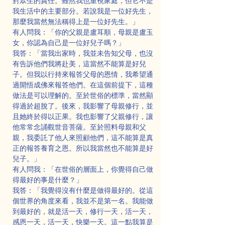
對眾生的責任。雖然我也重視家庭，但它不是
我生活中的主要部分。若說我是一位好先生，
那麼我當然無法稱得上是一位好先生。」
有人問我：「你的父親是盧耳順，母親是盧玉
女，你認為自己是一位好兒子嗎？」
我答：「當我出家時，我並未告知父母，也沒
有告訴他們我將赴美，這當然不能算是好兒
子。但我以行持來報答父母的恩情，我希望通
過開悟成佛來報答他們。在這個前提下，這種
做法是可以理解的。至於世俗的標準，當然顯
得過於超脫了。後來，我影響了母親修行，並
且她終於得以正果。我也影響了父親修行，讓
他常常念誦觀世音菩薩。至於照料母親和父
親，我委託了他人來照顧他們，這不能算是真
正的報答養育之恩。所以我當然也不能算是好
兒子。」
有人問我：「在世俗的層面上，你覺得自己做
得最好的事是什麼？」
我答：「我覺得沒有什麼是做得最好的。從這
個世界的角度來看，我並不是第一名。我能做
到最好的，就是活一天，修行一天，活一天，
感恩一天，活一天，快樂一天。這一點我算是