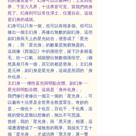
扣的蓮花童子。幻身可以出竅神行，上至四聖
界，下至六凡界，十法界皆可至。當我們肉身
死了。幻身則可以常住淨土，任運自在。這就
是幻身的成就。
幻身可以只有一個，也可以有很多個。你可以
修出一個主幻身，再修出無數的副幻身。這些
副幻身與天上的星光結合，便形成了「星光
身」，而「星光身」的數量是無窮無盡的。
這就像《西遊記》中的孫悟空，拔下許多根毫
毛，吹一口氣，就能變出無數個孫悟空。（雖
然真身只有一個，其它的都是替身。）主幻身
是元神，副幻身是星光身，這就是所謂的「身
外化身」。
主幻身——佛性蓝光與明點合體。副幻身——
星光與明點合體。這就是「身外化身」。
我們修行者修出一個又一個的「星光身」，可
以遍布十法界及全世界去救度眾生。奇妙的
是，一個化十，十化百，百化千，千化萬，這
樣的變化是難以想像的，無比不可思議。
曾經，我的「星光身」與「黑天使」相遇，這
場遭遇變成了一場無形的戰爭。我損失了五十
個「星光身」，才成功將「黑天使」逐一擊