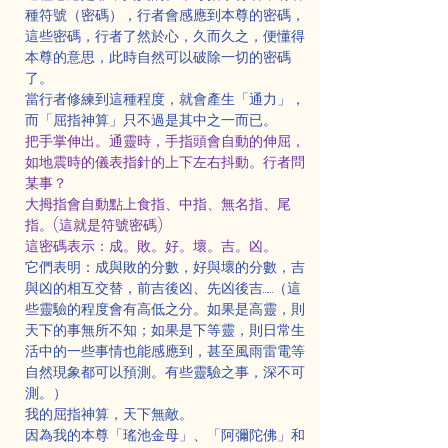
種符號（密碼），行者會感應到本尊的密碼，
這些密碼，行者了然於心，久而久之，便懂得
本尊的意思，此時自然可以破除一切的密碼
了。
當行者修練到這種程度，就會產生「通力」，
而「屈指神算」只不過是其中之一而已。
把手掌伸出。通靈時，手指頭會自動的伸屈，
如地震時的儀表指針的上下左右抖動。行者問
某事？
大拇指會自動點上食指、中指、無名指、尾
指。(這就是符號密碼)
這密碼表示：成。敗。好。壞。吉。凶。
它們表明：成與敗的分數，好與壞的分數，吉
與凶的相互交替，前吉後凶、先凶後吉……（這
些靈驗的程度會有高低之分。如果是高靈，則
天下的事無所不知；如果是下等靈，則日常生
活中的一些事情也能感應到，甚至風雨雷電等
自然現象都可以預測。有些靈驗之事，深不可
測。）
我的屈指神算，天下無敵。
因為我的本尊「瑤池金母」、「阿彌陀佛」和