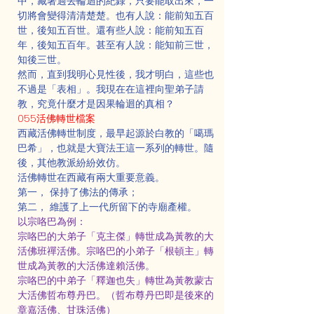
中，藏著過去輪迴的紀錄，只要能取出來，一
切將會變得清清楚楚。也有人說：能前知五百
世，後知五百世。還有些人說：能前知五百
年，後知五百年。甚至有人說：能知前三世，
知後三世。
然而，直到我明心見性後，我才明白，這些也
不過是「表相」。我現在在這裡向聖弟子請
教，究竟什麼才是因果輪迴的真相？
055活佛轉世檔案
西藏活佛轉世制度，最早起源於白教的「噶瑪
巴希」，也就是大寶法王這一系列的轉世。隨
後，其他教派紛紛效仿。
活佛轉世在西藏有兩大重要意義。
第一， 保持了佛法的傳承；
第二， 維護了上一代所留下的寺廟產權。
以宗咯巴為例：
宗咯巴的大弟子「克主傑」轉世成為黃教的大
活佛班禪活佛。宗咯巴的小弟子「根頓主」轉
世成為黃教的大活佛達賴活佛。
宗咯巴的中弟子「釋迦也失」轉世為黃教蒙古
大活佛哲布尊丹巴。（哲布尊丹巴即是後來的
章嘉活佛、甘珠活佛）