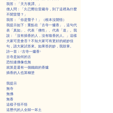
我答：「天方夜譚。」
僧人問：「久已嚮往雷藏寺，到了這裡為什麼
不聞雷聲？」
我答：「你是聾子！」（根本沒開悟）
我提示如下：重點在「古寺一爐香」，這句代
表「真如」、代表「佛性」、代表「道」。我
說：「沒有插香的人，沒有嗅香的人。」這樣
大家可意會否？不知大家可有更好的絕妙佳
句，請大家試答來。如果答的妙，我鼓掌。
詩一首：<古寺一爐香>
古寺是如何的古
恐怕連佛像也無
就算是還有一個鐵鑄的香爐
插香的人也算糊塗
我提示
無寺
無佛
無香
這樣子悟不悟
這歷代的人全歸一坏土