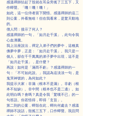
感溫禪師拈起了殼就在耳朵旁搖了三五下，又
作蟬聲。「嘰！嘰！嘰！」
如此，這一位侍者當下開悟。感溫禪師的這二
則公案，外看無啥！但在我看來，是驚天動地
的。
僧人問：接示了何人？
感溫禪師的一句，「如月赴千溪」，此句令我
心血沸騰。
我上法座說法，禪定入弟子們的夢中，這種真
佛夢中夢，正是：「如月赴千溪」。我只是一
個人，卻在千千萬萬的弟子夢中出現，這不是
「如月赴千溪」，是什麼？
再說：如何是「滿而不虧」？感溫禪師的一
句：「不可如此說。」我認為這淡淡一句，是
鬼哭神號的，為何如此？
我提示大家：非滿（根本不是滿）。非虧（根
本不短缺）。非中間（根本也不是二邊）。如
此明白嗎？會嗎？真是令我「驚嘆不已」的一
句答語。你若悟得，即得「玄旨」。
第二則的公案，蟬殼在此，蟬向何處去？感溫
禪師不說話，殼搖三五下，口作蟬聲。我且問