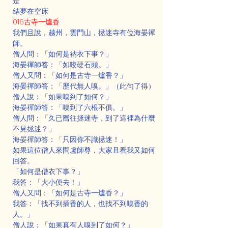
是
結夢在空床
016古寺一爐香
我們且說，越州，雲門山，拯迷寺有位海晏禪
師。
僧人問：「如何是衲衣下事？」
海晏禪師答：「如咬硬石頭。」
僧人又問：「如何是古寺一爐香？」
海晏禪師答：「歷代無人嗅。」（此句了得）
僧人說：「如果嗅到了如何？」
海晏禪師答：「嗅到了六根不俱。」
僧人問：「久已嚮往拯迷寺，到了這裡為什麼
不見拯迷？」
海晏禪師答：「只因你不識拯迷！」
如果這位僧人來問盧師尊，大家且看我又如何
回答。
「如何是僧衣下事？」
我答：「大小便去！」
僧人又問：「如何是古寺一爐香？」
我答：「找不到插香的人，也找不到嗅香的
人。」
僧人說：「如果真有人嗅到了如何？」