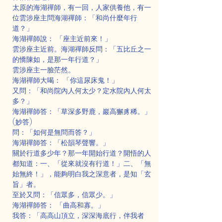
太原的海湖禪師，有一回，人家供養他，有一
位雲涉座主問海湖禪師：「和尚什麼年行
道？」
海湖禪師說： 「座主近前來！」
雲涉座主近前。海湖禪師反問：「五比丘之一
的憍陳如，是那一年行道？」
雲涉座主一臉茫然。
海湖禪師大喝： 「你這尿床鬼！」
又問：「和尚院內人何太少？定水院內人何太
多？」
海湖禪師答：「草深多野鹿，巖高獬豸稀。」
(妙答)
問：「如何是無問而答？」
海湖禪師答：「松韻琴聲響。」
關於行道多少年？那一年開始行道？開悟的人
都知道：一、「從來就沒有行道！」二、「無
始無終！」，能夠明白我之深意者，是知「玄
旨」者。
至於又問：「信眾多，信眾少。」
海湖禪師答： 「曲高和寡。」
我答：「高高山頂立，深深海底行，伴我者