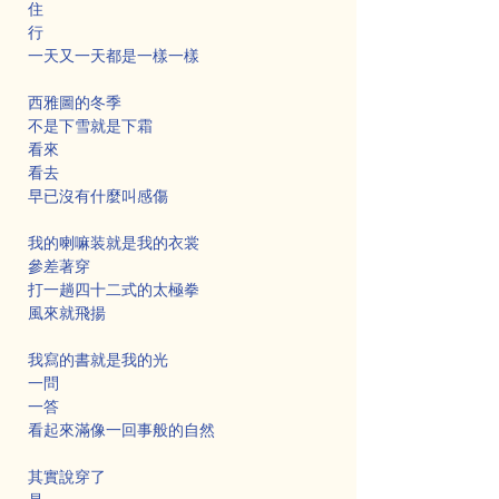
住
行
一天又一天都是一樣一樣
西雅圖的冬季
不是下雪就是下霜
看來
看去
早已沒有什麼叫感傷
我的喇嘛装就是我的衣裳
參差著穿
打一趟四十二式的太極拳
風來就飛揚
我寫的書就是我的光
一問
一答
看起來滿像一回事般的自然
其實說穿了