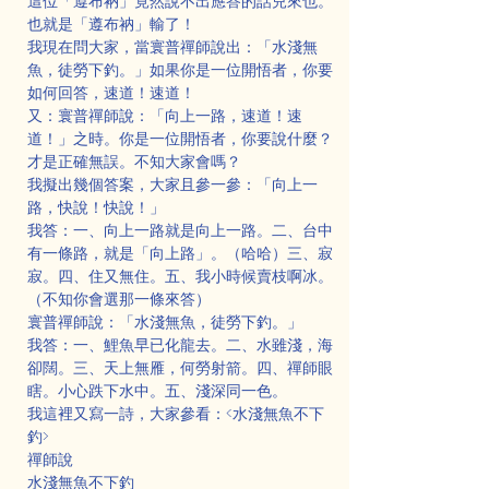
這位「遵布衲」竟然說不出應答的話兒來也。
也就是「遵布衲」輸了！
我現在問大家，當寰普禪師說出：「水淺無
魚，徒勞下釣。」如果你是一位開悟者，你要
如何回答，速道！速道！
又：寰普禪師說：「向上一路，速道！速
道！」之時。你是一位開悟者，你要說什麼？
才是正確無誤。不知大家會嗎？
我擬出幾個答案，大家且參一參：「向上一
路，快說！快說！」
我答：一、向上一路就是向上一路。二、台中
有一條路，就是「向上路」。（哈哈）三、寂
寂。四、住又無住。五、我小時候賣枝啊冰。
（不知你會選那一條來答）
寰普禪師說：「水淺無魚，徒勞下釣。」
我答：一、鯉魚早已化龍去。二、水雖淺，海
卻闊。三、天上無雁，何勞射箭。四、禪師眼
瞎。小心跌下水中。五、淺深同一色。
我這裡又寫一詩，大家參看：<水淺無魚不下
釣>
禪師說
水淺無魚不下釣