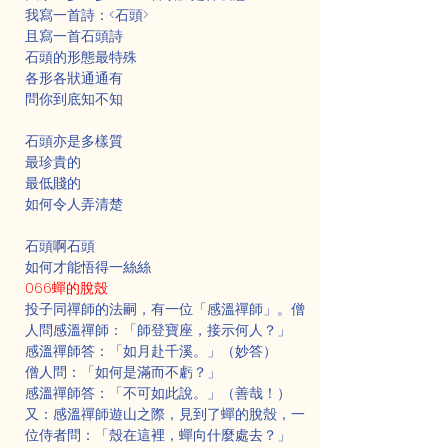
我寫一首詩：<石頭>
且寫一首石頭詩
石頭的形態最特殊
各形各狀通通有
問你到底知不知
石頭亦是多樣質
最珍貴的
最低賤的
如何令人弄清楚
石頭啊石頭
如何才能悟得一絲絲
066蟬的脫殼
投子同禪師的法嗣，有一位「感溫禪師」。僧
人問感溫禪師：「師登寶座，接示何人？」
感溫禪師答：「如月赴千溪。」（妙答）
僧人問：「如何是滿而不虧？」
感溫禪師答：「不可如此說。」（善哉！）
又：感溫禪師遊山之際，見到了蟬的脫殼，一
位侍者問：「殼在這裡，蟬向什麼處去？」