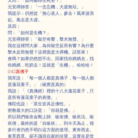
又問：「如何離得生死去？」
元安禪師答：「一念忘機，大虛無玷。」
我提示：仍然從「無心道人」參去！風來波浪
起。風去是大虚。
其四：
問：「如何是生機？」
元安禪師答：「敲空有響，擊木無聲。」
我在這裡問大家，為何敲空反而有響？為什麼
擊木反而無聲？這裡面是大禪機。試答來！
會嗎？如果仍然想不出。回家找你媽媽去，找
你媽媽，吃奶去！這就是「生機」。哈哈哈！
042真佛子
我常說：「每一個人都是真佛子，每一個人都
是蓮花童子。」（確實是真的）
我說：「《真佛經》裡的十八大蓮花童子，只
是所有蓮花童子的表徵。」
佛陀也說：「眾生皆具足佛性。」
密教最大的口訣是：「你就是佛。」
所以我們皈依金剛上師、皈依佛、皈依法、皈
依僧，最終的是「自皈依」。到今天為止，很
多行者仍然不明白這方面的道理。東奔西走。
東覓西覓。卻不識得自家的珍寶，這實在是世