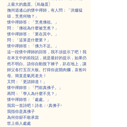
上最大的蠢蛋。(烏龜蛋)
撫州逍遙山的懷中禪師，有人問：「洪爐猛
燄，烹煮何物？」
懷中禪師答：「烹煮佛祖。」
問：「佛祖為什麼被烹煮？」
懷中禪師答：「業在其中。」
問：「這算是什麼業？」
懷中禪師答：「佛力不足。」
這一段懷中禪師的回答，我不須提示了吧！我
在本文中的前段話，就是最好的提示，如果仍
然不明白。請你自動脫下褲子，趴在地上，讓
師父各打五百大板。打得你皮開肉爛，哀爸叫
母。簡直是氣死老夫！
又問：「更請師道！」
懷中禪師答：「門前真佛子。」
再問：「學人為什麼不見？」
懷中禪師答：「處處。」
我寫一首詩吧！詩名：<真佛子>
我指你是真佛子
為何你卻不敢承當
世上俗人處處