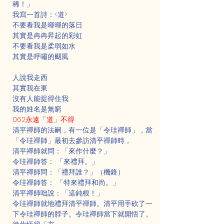
稀！」
我寫一首詩：<道>
不要看我是暉暉的落日
其實是冉冉昇起的彩虹
不要看我是柔弱如水
其實是呼嘯的颶風
人說我走西
其實我在東
沒有人能捉得住我
我的姓名是無窮
062永遠「道」不得
清平禪師的法嗣，有一位是「令珪禪師」，當
「令珪禪師」最初去參訪清平禪師時，
清平禪師就問：「來作什麼？」
令珪禪師答： 「來禮拜。」
清平禪師問：「禮拜誰？」（機鋒）
令珪禪師答： 「特來禮拜和尚。」
清平禪師咄說：「這鈍根！」
令珪禪師就地禮拜清平禪師。清平用手砍了一
下令珪禪師的脖子。令珪禪師當下就開悟了。