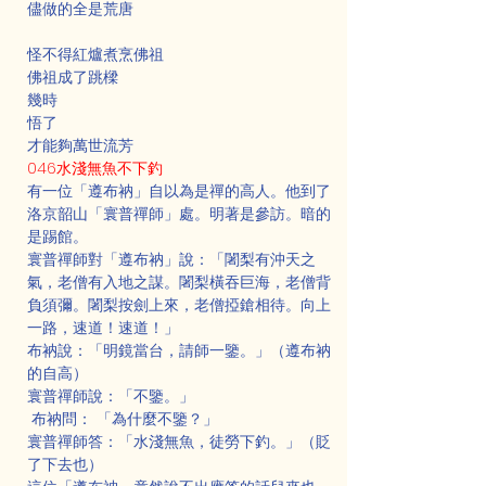
儘做的全是荒唐
怪不得紅爐煮烹佛祖
佛祖成了跳樑
幾時
悟了
才能夠萬世流芳
046水淺無魚不下釣
有一位「遵布衲」自以為是禪的高人。他到了
洛京韶山「寰普禪師」處。明著是參訪。暗的
是踢館。
寰普禪師對「遵布衲」說：「闍梨有沖天之
氣，老僧有入地之謀。闍梨橫吞巨海，老僧背
負須彌。闍梨按劍上來，老僧掗鎗相待。向上
一路，速道！速道！」
布衲說：「明鏡當台，請師一鑒。」（遵布衲
的自高）
寰普禪師說：「不鑒。」
 布衲問： 「為什麼不鑒？」
寰普禪師答：「水淺無魚，徒勞下釣。」（貶
了下去也）