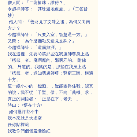
僧人問：「二龍搶珠，誰得？」
令超禪師答：「其珠遍地處處。」 (二答皆
妙)
 僧人問：「善財見了文殊之後，為何又向南
方走？」
令超禪師答：「只要入室，智慧通十方。」
又問：「為什麼彌勒又遣見文殊？」
令超禪師答：「道廣無涯。」
我在這裡，先要恥笑那些在我盧師尊身上貼
「標籤」者。魔啊魔的。邪啊邪的。 附佛
的。 外道的。我笑的是，那些在我身上貼
「標籤」者，豈知我盧師尊：豎窮三際。橫遍
十方。
這一紙小小的「標籤」，豈能困得住我，認真
的說，我不從「千聖」借，不向「萬機」求，
真正的開悟者：「正是在下，老夫！」
詩曰： <悟在十方>
 如何批評都不中
我本來就是大虚空
任你貼標籤
我教你們個個羞慚臉紅