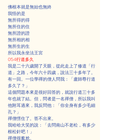
佛根本就是無始也無終
我悟的是
無所得的得
無所住的住
無所證的證
無所相的相
無所生的生
所以我永坐法王宮
054行道多久
我是二十六歲開了天眼，從此走上了修道「行
道」之路，今年六十四歲，說法三十多年了。
有一回。一位學禪的僧人問我：「盧師尊行道
多久了？」
這個問題本來是很好回答的，就說行道三十多
年也就了結。但，問者是一名禪僧，所以我叫
他附耳過來，我反問他：「你全身有多少毛細
孔？」
禪僧愣住了。答不出來。
我哈哈大笑的說：「去問南山不老松，有多少
根松針吧！」
禪僧很尷尬。