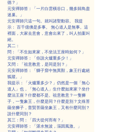
德？」
元安禪師答：「一片白雲橫谷口，幾多歸鳥盡
迷巢。」
元安禪師只這一句。就叫諸聖動容。 我提
示： 百千億佛是多事。 無心道人是無事。這
裡面，大家去意會，意會出來了，叫人拍案叫
絕。
其二：
問：「不生如來家，不坐法王座時如何？」
元安禪師答：「你說火爐重多少！」
又問：「祖意教意，是同是別？」
元安禪師答：「獅子窟中無異獸，象王行處絕
狐蹤。」
我提示：「火爐重多少？」仍然是一個「無心
道人」也，「無心道人」生什麼如來家？坐什
麼法王座？什麼都不是。祖意教意？一隻狮
子，一隻象王，什麼是同？什麼是別？文殊菩
薩坐狮子，普賢菩薩坐象王，又有什麼同別？
說什麼同別？
其三：問：「四大從何而有？」
元安禪師答：「湛水無波，漚因風激。」