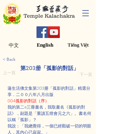
Temple Kalachakra
English
中文
Tiếng Việt
< Back
第203册「孤影的對話」
上一頁
下一頁
蓮生活佛文集第203册「孤影的對話」精選分
享．二００八年八月出版
004孤影的對話（序）
我的第二○三冊書名，我取書名《孤影的對
話》，副題是「重讀五燈會元之六」。書名何
以稱「孤影」？
我說：「我總覺得，一個已經觀破一切的明眼
人，其內心已寂寂。」