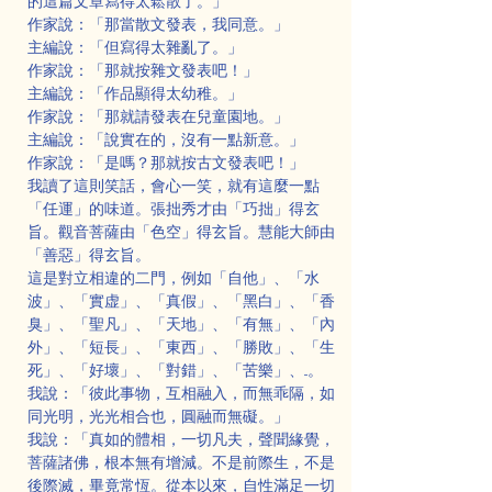
的這篇文章寫得太鬆散了。」
作家說：「那當散文發表，我同意。」
主編說：「但寫得太雜亂了。」
作家說：「那就按雜文發表吧！」
主編說：「作品顯得太幼稚。」
作家說：「那就請發表在兒童園地。」
主編說：「說實在的，沒有一點新意。」
作家說：「是嗎？那就按古文發表吧！」
我讀了這則笑話，會心一笑，就有這麼一點
「任運」的味道。張拙秀才由「巧拙」得玄
旨。觀音菩薩由「色空」得玄旨。慧能大師由
「善惡」得玄旨。
這是對立相違的二門，例如「自他」、「水
波」、「實虚」、「真假」、「黑白」、「香
臭」、「聖凡」、「天地」、「有無」、「內
外」、「短長」、「東西」、「勝敗」、「生
死」、「好壞」、「對錯」、「苦樂」、...。
我說：「彼此事物，互相融入，而無乖隔，如
同光明，光光相合也，圓融而無礙。」
我說：「真如的體相，一切凡夫，聲聞緣覺，
菩薩諸佛，根本無有增減。不是前際生，不是
後際滅，畢竟常恆。從本以來，自性滿足一切