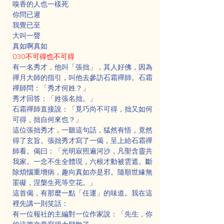
嗅香的人也一樣死
你問已遲
我覺已至
大叫一聲
真如啊真如
030不可得也不可得
有一名秀才，他叫「張拙」，其人好佛，因為
禪月大師的指引，叫他去參訪石霜禪師。石霜
禪師問：「秀才何姓？」
秀才回答：「姓張名拙。」
石霜禪師直接說：「覓巧尚不可得，拙又如何
可得，拙自何來也？」
這位張拙秀才，一聽這句話，猛然有悟，竟然
得了玄旨。張拙秀才寫了一偈，呈上給石霜禪
師看。偈曰：「光明寂照遍河沙，凡聖含靈共
我家。一念不生全體現，六根才動被雲遮。斷
除煩惱重增病，趣向真如亦是邪。隨順世緣無
罣礙，涅槃生死等空花。」
這首偈，有那麼一點「任運」的味道。我在這
裡先講一則笑話：
有一位報社的主編對一位作家說：「先生，你