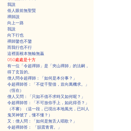
我說
俗人眼前無聖賢
禪師說
向上一路
我說
向下行也
禪師鑒也不鑒
而我行也不行
這裡面根本無輸無贏
050處處是十方
有一位「令超禪師」是「夾山禪師」的法嗣，
得了玄旨的。
僧人問令超禪師：「如何是本分事？」
令超禪師答：「不從千聖借，豈向萬機求。」
（恆在）
僧人又問：「只如不借不求時又如何呢？」
令超禪師答：「不可放你手上，如此得否？」
（不審）（這一段，已現出本地風光，已叫人
鬼哭神號了，懂不懂？）
又：僧人問：「如何是無舌人唱歌？」
令超禪師答： 「韻震青霄。」