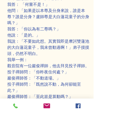
我答： 「何嘗不是！」
他問：「如果是以本尊及分身來說，誰是本
尊？誰是分身？盧師尊是大白蓮花童子的分身
嗎？」
我答：「你以為有二尊嗎？」
他說：「是的。」
我說：「不要如此想。其實我即是摩訶雙蓮池
的大白蓮花童子，我未曾動過啊！」弟子摸摸
頭，仍然不明白。
我舉一例：
觀音院有一位巖俊禪師，他去拜見投子禪師。
投子禪師問：「你昨夜住何處？」
巖俊禪師答：「不動道場。」
投子禪師問：「既然說不動，為何卻能至
此？」
巖俊禪師答：「至此豈是算動嗎？」
投子禪師說：「原來你是住在不著處。」(不
著處可稱無住)
投子禪師很嘉許巖俊禪師。我提示大家：
盧勝彥在嘉義牛稠溪畔出生，後住高雄、屏
東、台中、西雅圖。（屏東很短暫）這位真佛