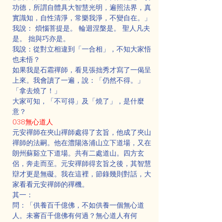
功德，所謂自體具大智慧光明，遍照法界，真
實識知，自性清淨，常樂我淨，不變自在。」
我說： 煩惱菩提是。 輪迴涅槃是。 聖人凡夫
是。 拙與巧亦是。
我說：從對立相違到「一合相」，不知大家悟
也未悟？
如果我是石霜禪師，看見張拙秀才寫了一偈呈
上來。我會讀了一遍，說：「仍然不得。」 
「拿去燒了！」
大家可知，「不可得」及「燒了」，是什麼
意？
038無心道人
元安禪師在夾山禪師處得了玄旨，他成了夾山
禪師的法嗣。他在澧陽洛浦山立下道場，又在
朗州蘇谿立下道場。共有二處道山。四方玄
侶，奔走而至。元安禪師得玄旨之後，其智慧
辯才更是無礙。我在這裡，節錄幾則對話，大
家看看元安禪師的禪機。
其一：
問：「供養百千億佛，不如供養一個無心道
人。未審百千億佛有何過？無心道人有何