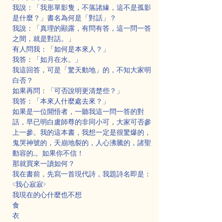
我說：「我形單影隻，不落諸緣，這不是孤影
是什麼？」書名為何是「對話」？
我說：「真理的顯露，有問有答，這一問一答
之間，就是對話。」
有人問我：「如何是本來人？」
我答：「如月在水。」
我這回答，可是「驚天動地」的，不知大家明
白否？
如果再問：「可否說明更清楚些？」
我答：「本來人什麼處去來？」
如果是一位開悟者，一聽我這一問一答的對
話，早已明白盧師尊的非同小可，大家可否參
上一參。我的這本書，我想一定是很驚爆的，
鬼哭神號的，天崩地裂的，人心沸騰的，諸聖
動容的....。如果你不信！
那就買來一讀如何？
我在書前，先寫一首現代詩，我題詩名即是：
<我心寂寂>
我現在的心什麼也不想
食
衣