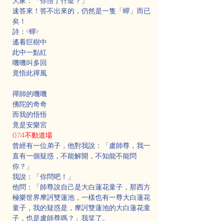
大家：「你悟了什麼？」
速答來！答不出來的，仍然是一隻「蟬」而已
矣！
詩：<蟬>
遙看巨樹中
此中一點紅
嘰嘰叫多回
竟悟此禪風
禪師的嘰嘰
佛陀的奇奇
而我的悟悟
竟是安樂宮
074不動道場
曾經有一位弟子，他對我說：「盧師尊，我一
直有一個疑惑，不能解開，不知能不能問
你？」
我說：「你問吧！」
他問：「師尊說自己是大白蓮花童子，那西方
極樂世界摩訶雙蓮池，一樣也有一尊大白蓮花
童子，我的疑惑是，摩訶雙蓮池的大白蓮花童
子，也是盧師尊嗎？」我笑了。