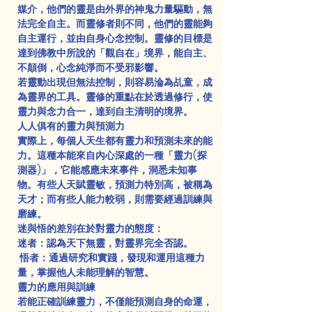
媒介，他們的靈是由外界的神鬼力量驅動，無
法完全自主。而靈修者則不同，他們的靈能夠
自主運行，並由自身心念控制。靈修的目標是
達到佛教中所說的「觀自在」境界，能自主、
不顛倒，心念純淨而不受邪影響。
若靈動出現但無法控制，則容易淪為乩童，成
為靈界的工具。靈修的重點在於透過修行，使
靈力與念力合一，達到自主清明的境界。
人人俱有的靈力與預測力
實際上，每個人天生都有靈力和預測未來的能
力。這種本能來自內心深處的一種「靈力(探
測器)」，它能感應未來事件，洞悉未知事
物。有些人天賦靈敏，預測力特別高，被稱為
天才；而有些人能力較弱，則需要經過訓練與
磨練。
迷與悟的差別在於對靈力的態度：
迷者：認為天下無靈，對靈界完全否認。
 悟者：通過研究和實踐，發現和運用這種力
量，掌握他人未能理解的智慧。
靈力的應用與訓練
若能正確訓練靈力，不僅能預測自身的命運，