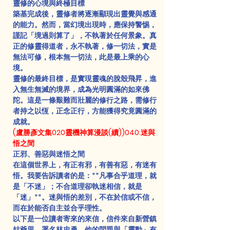
靈修的心境與終極目標
築基完成後，靈修者將逐漸顯現出靈覺與感通
的能力。然而，當幻境出現時，應保持警惕，
謹記「境過則算了」，不執著於任何景象。真
正的修靈得道者，永不執著，修一切法，實是
無法可修，根本無一切法，此是最上乘的心
境。
靈修的最終目標，是實現靈魂的脫殼飛昇，進
入無生無滅的境界，成為光明圓滿的如來佛
陀。這是一條艱難而壯麗的修行之路，需修行
者持之以恆，正念正行，方能獲得究竟圓滿的
成就。
(盧勝彥文集020靈機神算漫談(續))040.迷與
悟之間
正邪、善惡與迷悟之間
在這個世界上，有正有邪，有善有惡，有迷有
悟。我要告訴讀者的是：**凡事合乎道理，就
是「不迷」；不合道理卻執迷相信，就是
「迷」**。迷與悟的差別，不在於信或不信，
而在於能否自主並合乎理性。
以下是一位讀者寄來的來信，信件來自新營鎮
姑爺里，署名林忠勇。他的問題與「靈動」有