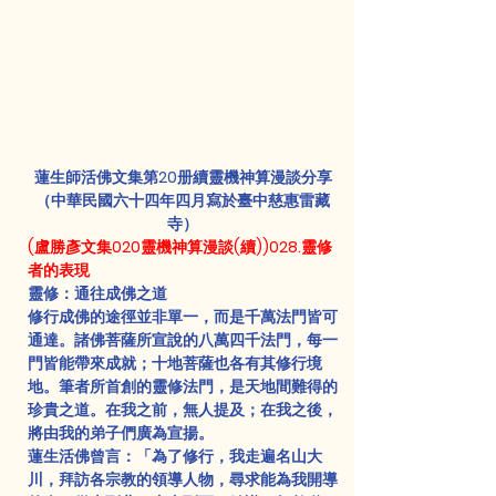
蓮生師活佛文集第20册續靈機神算漫談分享
（中華民國六十四年四月寫於臺中慈惠雷藏
寺）
(盧勝彥文集020靈機神算漫談(續))028.靈修
者的表現
靈修：通往成佛之道
修行成佛的途徑並非單一，而是千萬法門皆可
通達。諸佛菩薩所宣說的八萬四千法門，每一
門皆能帶來成就；十地菩薩也各有其修行境
地。筆者所首創的靈修法門，是天地間難得的
珍貴之道。在我之前，無人提及；在我之後，
將由我的弟子們廣為宣揚。
蓮生活佛曾言：「為了修行，我走遍名山大
川，拜訪各宗教的領導人物，尋求能為我開導