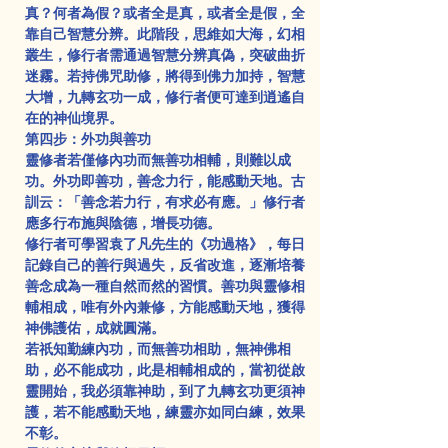
真？何者為假？或者全是真，或者全是假，全
靠自己智慧分辨。此階段，思維如大海，幻相
叢生，修行者需通過智慧分辨真偽，突破曲折
迷霧。若持佛咒助修，將得到佛力加持，智慧
大增，九轉玄功一成，修行者便可達到逍遙自
在的神仙境界。
第四步：外功與善功
靈修者若僅修內功而無善功相輔，則難以成
功。外功即善功，善念力行，能感動天地。古
訓云：「善念若力行，有求必有應。」修行者
應多行布施與陰德，增長功德。
修行者可學習袁了凡先生的《功過格》，每日
記錄自己的善行與過失，反省改進，逐漸培養
善念成為一種自然而然的習慣。善功與靈修相
輔相成，唯有外內兼修，方能感動天地，獲得
神佛護佑，成就圓滿。
若祇知勤練內功，而無善功相助，無神佛相
助，必不能成功，此是相輔相成的，當初從啟
靈開始，我必須靠神助，到了九轉玄功更須神
護，若不能感動天地，練靈亦如同白練，效果
不彰。