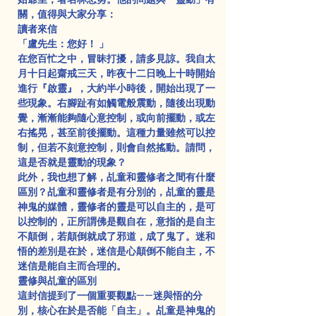
關，值得與大家分享：
讀者來信 
「盧先生：您好！ 」
在您百忙之中，冒昧打擾，請多見諒。我自太
月十日起齋戒三天，昨夜十二日晚上十時開始
進行『啟靈』，大約半小時後，開始出現了一
些現象。右腳趾有如觸電般震動，隨後出現動
覺，漸漸能夠隨心意控制，或向前擺動，或左
右搖晃，甚至前後擺動。這種力量雖然可以控
制，但若不刻意控制，則會自然搖動。請問，
這是否就是靈動的現象？
此外，我也想了解，乩童和靈修者之間有什麼
區別？乩童和靈修者是有分別的，乩童的靈是
神鬼的媒體，靈修者的靈是可以自主的，是可
以控制的，正所謂佛是觀自在，意指的是自主
不顛倒，若顛倒就成了邪道，成了鬼了。迷和
悟的差別是在於，迷信是心顛倒不能自主，不
迷信是能自主而合理的。
靈修與乩童的區別
這封信提到了一個重要觀點——迷與悟的分
別，核心在於是否能「自主」。乩童是神鬼的