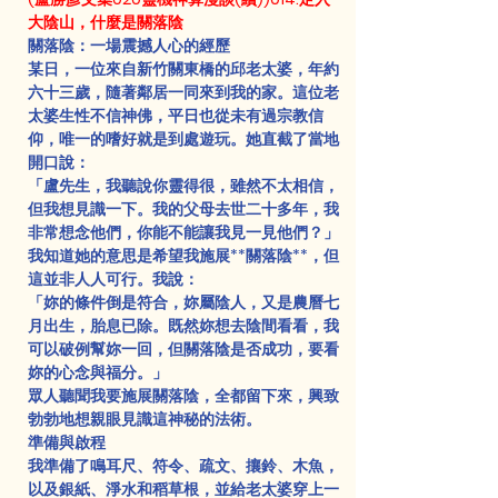
大陰山，什麼是關落陰
關落陰：一場震撼人心的經歷
某日，一位來自新竹關東橋的邱老太婆，年約
六十三歲，隨著鄰居一同來到我的家。這位老
太婆生性不信神佛，平日也從未有過宗教信
仰，唯一的嗜好就是到處遊玩。她直截了當地
開口說：
「盧先生，我聽說你靈得很，雖然不太相信，
但我想見識一下。我的父母去世二十多年，我
非常想念他們，你能不能讓我見一見他們？」
我知道她的意思是希望我施展**關落陰**，但
這並非人人可行。我說：
「妳的條件倒是符合，妳屬陰人，又是農曆七
月出生，胎息已除。既然妳想去陰間看看，我
可以破例幫妳一回，但關落陰是否成功，要看
妳的心念與福分。」
眾人聽聞我要施展關落陰，全都留下來，興致
勃勃地想親眼見識這神秘的法術。
準備與啟程
我準備了鳴耳尺、符令、疏文、攘鈴、木魚，
以及銀紙、淨水和稻草根，並給老太婆穿上一