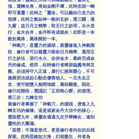
強，運轉全身，身如金剛不壞，此時念頭一轉
即可運靈！此時之「靈命」可以聽自己念力的
指揮，此時之氣如神一般的玄妙，透三關，通
九竅，盜日月之精華，取五行之妙用，水火逆
行，金木合并，金丹即有成就矣！此即是一本
散於萬殊，萬殊歸於一本。
「神氣穴」是靈力的源頭，當靈修進入神氣階
段，修行者可以藉靈力吸收日月精華、運用五
行之妙法，逆行水火、合併金木，最終完成金
丹的修成。然而，此時修行者將面臨魔考與災
難。必須持守八正道，廣行仁慈與愛心，不可
施展邪法或起心動念傷害他人。一旦失去正
念，便可能墮入無間地獄，萬劫難復。因此，
修行此階段，需謹記「正邪唯心辦」的道理。
第三步：九轉玄功
當修行者掌握了「神氣穴」的源頭，便進入九
轉玄功的修煉。這是道家金丹大法中的核心，
需面壁九年，將靈命通過九次升華轉化，達到
靈性的大圓滿。
「面壁」不僅是形式，更是修行者內在的自我
探索。此時思維如大海，幻相叢生，何者為