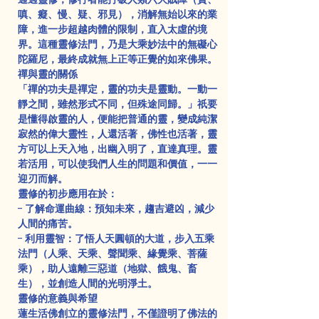
嗔、癡、慢、疑、邪見），消解無始以來的業
障，進一步超越肉體的限制，直入太虛的境
界。這種靈修法門，乃是大乘妙法中的無礙心
陀羅尼，最終成就無上正等正覺的如來佛果。
禪與靈的關係
「禪的功夫是禪定，靈的功夫是靈動。一動一
靜之間，雖然形式不同，但殊途同歸。」祇要
是懂得啟靈的人，便能把普通的靈，變成純潔
寂然的偉大靈性，人還活著，佛性也活著，靈
方可以上天入地，出幽入明了，直達真理。靈
若活用，可以使我們人生的問題和價值，一一
迎刃而解。
靈修的初步應用在於：
- 了解命運曲線：預知未來，趨吉避凶，減少
人間的痛苦。
- 利用靈智：了悟人天圓頓的大道，步入五乘
法門（人乘、天乘、聲聞乘、緣覺乘、菩薩
乘），助人遠離三惡道（地獄、餓鬼、畜
生），並創造人間的光明淨土。
靈修的意義與希望
蓮生活佛創立的靈修法門，不僅證明了佛法的