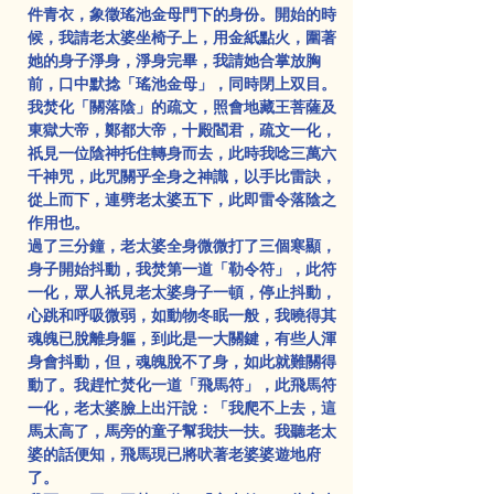
件青衣，象徵瑤池金母門下的身份。開始的時
候，我請老太婆坐椅子上，用金紙點火，圍著
她的身子淨身，淨身完畢，我請她合掌放胸
前，口中默捻「瑤池金母」，同時閉上双目。
我焚化「關落陰」的疏文，照會地藏王菩薩及
東獄大帝，鄭都大帝，十殿閻君，疏文一化，
祇見一位陰神托住轉身而去，此時我唸三萬六
千神咒，此咒關乎全身之神識，以手比雷訣，
從上而下，連劈老太婆五下，此即雷令落陰之
作用也。
過了三分鐘，老太婆全身微微打了三個寒顯，
身子開始抖動，我焚第一道「勒令符」，此符
一化，眾人祇見老太婆身子一頓，停止抖動，
心跳和呼吸微弱，如動物冬眠一般，我曉得其
魂魄已脫離身軀，到此是一大關鍵，有些人渾
身會抖動，但，魂魄脫不了身，如此就難關得
動了。我趕忙焚化一道「飛馬符」，此飛馬符
一化，老太婆臉上出汗說：「我爬不上去，這
馬太高了，馬旁的童子幫我扶一扶。我聽老太
婆的話便知，飛馬現已將吠著老婆婆遊地府
了。