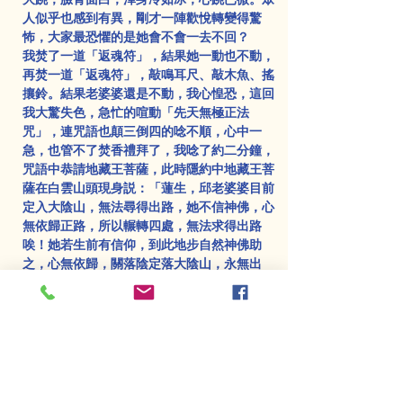
人似乎也感到有異，剛才一陣歡悅轉變得驚
怖，大家最恐懼的是她會不會一去不回？
我焚了一道「返魂符」，結果她一動也不動，
再焚一道「返魂符」，敲鳴耳尺、敲木魚、搖
攘鈴。結果老婆婆還是不動，我心惶恐，這回
我大驚失色，急忙的喧動「先天無極正法
咒」，連咒語也顛三倒四的唸不順，心中一
急，也管不了焚香禮拜了，我唸了約二分鐘，
咒語中恭請地藏王菩薩，此時隱約中地藏王菩
薩在白雲山頭現身説：「蓮生，邱老婆婆目前
定入大陰山，無法尋得出路，她不信神佛，心
無依歸正路，所以輾轉四處，無法求得出路
唉！她若生前有信仰，到此地步自然神佛助
之，心無依歸，關落陰定落大陰山，永無出
期。」
「菩薩，你得救助，她穿青衣，是瑤池金母的
門下人啊！我早知她無信仰，所以才叫地穿青
衣。」
「放心，既是金母門下，金母必然救助，待會
便回。」菩薩又說：「若能信解離憍慢，發心
即得見如來：若有諂曲不淨心，億劫尋求難值