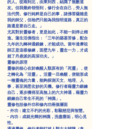
的人。從南到北，由東到西，結識了無數道
友。但我最終領悟到，修行全在自己，旁人無
法代勞。修行純粹是自己的事，諸佛菩薩雖是
我的師父，但祂們只能為我指明道路，真正的
路還是要自己走。」
尤其對於靈修者，更是如此，不能一刻停止精
進。蓮生活佛指出：「三年的築基苦修，配合
九年的九轉神通鍛鍊，才能成功。當年達摩祖
師正是這樣修練，面壁九年，靈念一力，才成
就了丹鼎派的高深功夫。」
靈修的原理
靈修的核心在於喚醒人類原有的「死靈」，使
之轉化為「活靈」。活靈一旦喚醒，便能形成
一種靈魂的力量，能夠探測天文、地理、人
事，甚至洞悉玄妙的天機。修行者藉靈力鍛鍊
自己，逐步獲得至高無上的六大神通，藉靈力
鍛鍊自己常生不死的「神識」。
靈修包括修外功和修內功兩個層面
- 外功：建立不朽的光彩，彰顯慈悲與智慧。
- 內功：成就光輝的神識，洗盡塵垢，明心見
性。
通過靈修，修行者能打破人類六大賊障（貪、