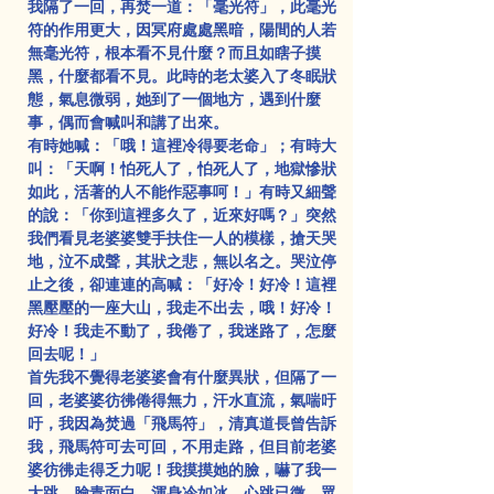
我隔了一回，再焚一道：「毫光符」，此毫光
符的作用更大，因冥府處處黑暗，陽間的人若
無毫光符，根本看不見什麼？而且如瞎子摸
黑，什麼都看不見。此時的老太婆入了冬眠狀
態，氣息微弱，她到了一個地方，遇到什麼
事，偶而會喊叫和講了出來。
有時她喊：「哦！這裡冷得要老命」；有時大
叫：「天啊！怕死人了，怕死人了，地獄慘狀
如此，活著的人不能作惡事呵！」有時又細聲
的說：「你到這裡多久了，近來好嗎？」突然
我們看見老婆婆雙手扶住一人的模樣，搶天哭
地，泣不成聲，其狀之悲，無以名之。哭泣停
止之後，卻連連的高喊：「好冷！好冷！這裡
黑壓壓的一座大山，我走不出去，哦！好冷！
好冷！我走不動了，我倦了，我迷路了，怎麼
回去呢！」
首先我不覺得老婆婆會有什麼異狀，但隔了一
回，老婆婆彷彿倦得無力，汗水直流，氣喘吁
吁，我因為焚過「飛馬符」，清真道長曾告訴
我，飛馬符可去可回，不用走路，但目前老婆
婆彷彿走得乏力呢！我摸摸她的臉，嚇了我一
大跳，臉青面白，渾身冷如冰，心跳已微。眾