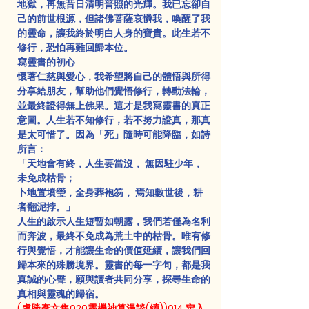
地獄，再無昔日清明普照的光輝。我已忘卻自
己的前世根源，但諸佛菩薩哀憐我，喚醒了我
的靈命，讓我終於明白人身的寶貴。此生若不
修行，恐怕再難回歸本位。
寫靈書的初心
懷著仁慈與愛心，我希望將自己的體悟與所得
分享給朋友，幫助他們覺悟修行，轉動法輪，
並最終證得無上佛果。這才是我寫靈書的真正
意圖。人生若不知修行，若不努力證真，那真
是太可惜了。因為「死」隨時可能降臨，如詩
所言：
「天地會有終，人生要當沒， 無因駐少年，
未免成枯骨； 
卜地置墳瑩，全身葬袍笏， 焉知數世後，耕
者翻泥挬。」
人生的啟示人生短暫如朝露，我們若僅為名利
而奔波，最終不免成為荒土中的枯骨。唯有修
行與覺悟，才能讓生命的價值延續，讓我們回
歸本來的殊勝境界。靈書的每一字句，都是我
真誠的心聲，願與讀者共同分享，探尋生命的
真相與靈魂的歸宿。
(盧勝彥文集020靈機神算漫談(續))014.定入