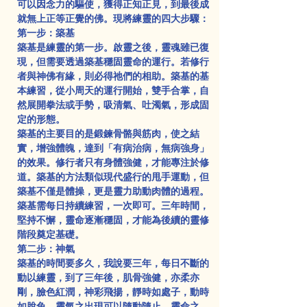
可以因念力的驅使，獲得正知正見，到最後成
就無上正等正覺的佛。現將練靈的四大步驟：
第一步：築基
築基是練靈的第一步。啟靈之後，靈魂雖已復
現，但需要透過築基穩固靈命的運行。若修行
者與神佛有緣，則必得祂們的相助。築基的基
本練習，從小周天的運行開始，雙手合掌，自
然展開拳法或手勢，吸清氣、吐濁氣，形成固
定的形態。
築基的主要目的是鍛鍊骨骼與筋肉，使之結
實，增強體魄，達到「有病治病，無病強身」
的效果。修行者只有身體強健，才能專注於修
道。築基的方法類似現代盛行的甩手運動，但
築基不僅是體操，更是靈力助動肉體的過程。
築基需每日持續練習，一次即可。三年時間，
堅持不懈，靈命逐漸穩固，才能為後續的靈修
階段奠定基礎。
第二步：神氣
築基的時間要多久，我說要三年，每日不斷的
動以練靈，到了三年後，肌骨強健，亦柔亦
剛，臉色紅潤，神彩飛揚，靜時如處子，動時
如脫兔，靈氣之出現可以隨動隨止，靈命之