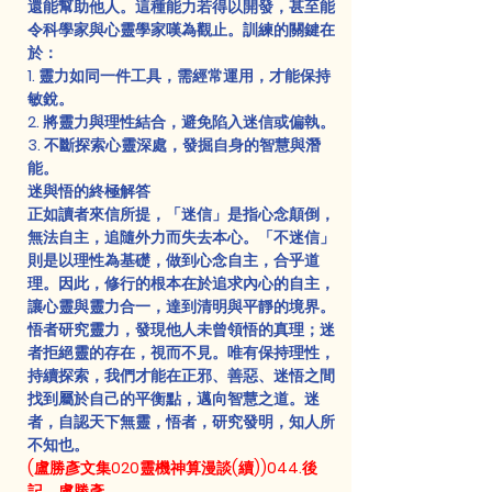
還能幫助他人。這種能力若得以開發，甚至能
令科學家與心靈學家嘆為觀止。訓練的關鍵在
於：
1. 靈力如同一件工具，需經常運用，才能保持
敏銳。
2. 將靈力與理性結合，避免陷入迷信或偏執。
3. 不斷探索心靈深處，發掘自身的智慧與潛
能。
迷與悟的終極解答
正如讀者來信所提，「迷信」是指心念顛倒，
無法自主，追隨外力而失去本心。「不迷信」
則是以理性為基礎，做到心念自主，合乎道
理。因此，修行的根本在於追求內心的自主，
讓心靈與靈力合一，達到清明與平靜的境界。
悟者研究靈力，發現他人未曾領悟的真理；迷
者拒絕靈的存在，視而不見。唯有保持理性，
持續探索，我們才能在正邪、善惡、迷悟之間
找到屬於自己的平衡點，邁向智慧之道。迷
者，自認天下無靈，悟者，研究發明，知人所
不知也。
(盧勝彥文集020靈機神算漫談(續))044.後
記．盧勝彥．