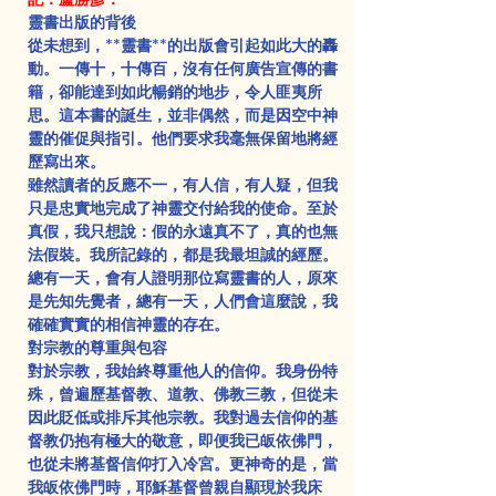
靈書出版的背後
從未想到，**靈書**的出版會引起如此大的轟
動。一傳十，十傳百，沒有任何廣告宣傳的書
籍，卻能達到如此暢銷的地步，令人匪夷所
思。這本書的誕生，並非偶然，而是因空中神
靈的催促與指引。他們要求我毫無保留地將經
歷寫出來。
雖然讀者的反應不一，有人信，有人疑，但我
只是忠實地完成了神靈交付給我的使命。至於
真假，我只想說：假的永遠真不了，真的也無
法假裝。我所記錄的，都是我最坦誠的經歷。
總有一天，會有人證明那位寫靈書的人，原來
是先知先覺者，總有一天，人們會這麼說，我
確確實實的相信神靈的存在。
對宗教的尊重與包容
對於宗教，我始終尊重他人的信仰。我身份特
殊，曾遍歷基督教、道教、佛教三教，但從未
因此貶低或排斥其他宗教。我對過去信仰的基
督教仍抱有極大的敬意，即便我已皈依佛門，
也從未將基督信仰打入冷宮。更神奇的是，當
我皈依佛門時，耶穌基督曾親自顯現於我床