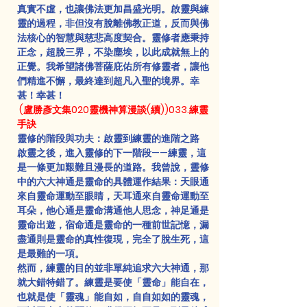
真實不虛，也讓佛法更加昌盛光明。啟靈與練
靈的過程，非但沒有脫離佛教正道，反而與佛
法核心的智慧與慈悲高度契合。靈修者應秉持
正念，超脫三界，不染塵埃，以此成就無上的
正覺。我希望諸佛菩薩庇佑所有修靈者，讓他
們精進不懈，最終達到超凡入聖的境界。幸
甚！幸甚！
 (盧勝彥文集020靈機神算漫談(續))033.練靈
手訣
靈修的階段與功夫：啟靈到練靈的進階之路
啟靈之後，進入靈修的下一階段——練靈，這
是一條更加艱難且漫長的道路。我曾說，靈修
中的六大神通是靈命的具體運作結果：天眼通
來自靈命運動至眼睛，天耳通來自靈命運動至
耳朵，他心通是靈命溝通他人思念，神足通是
靈命出遊，宿命通是靈命的一種前世記憶，漏
盡通則是靈命的真性復現，完全了脫生死，這
是最難的一項。
然而，練靈的目的並非單純追求六大神通，那
就大錯特錯了。練靈是要使「靈命」能自在，
也就是使「靈魂」能自如，自自如如的靈魂，