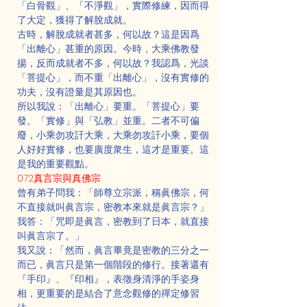
「白骨觀」、「不淨觀」，實際修練，因而得
了大定，獲得了解脫成就。
古時，解脫成就者甚多，何以故？這是因爲
「出離心」甚重的原因。今時，大乘佛教發
揚，反而成就者不多，何以故？我認爲，光談
「菩提心」，而不重「出離心」，沒有實修的
功夫，沒有證量是其原因也。
所以我說：「出離心」要重。「菩提心」要
發。「實修」與「弘教」並重。二者不可偏
廢，小乘勿攻訐大乘，大乘勿攻訐小乘，要個
人好好實修，也要廣度衆生，這才是重要。這
是我的重要觀點。
072真言宗與真佛宗
曾有弟子問我：「師尊立宗派，稱眞佛宗，何
不直接就叫眞言宗，密教本來就是眞言宗？」
我答：「咒即是眞言，密教到了日本，就直接
叫眞言宗了。」
我又說：「然而，眞言畢竟是密教的三分之一
而已，眞言只是第一個階段的修行。接著還有
『手印』、『印相』，表徵身清淨的手姿身
相，更重要的是結合了意念觀修的禪定修習