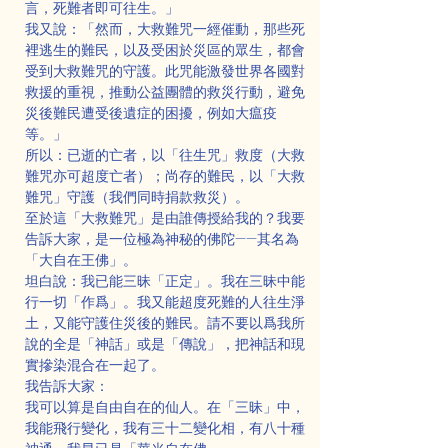
言，死難者即可往生。」
我又說：「然而，大救難咒一經催動，那些死
裡逃生的難民，以及受困於災區的眾生，都會
受到大救難咒的守護。此咒能激發世界各國對
救援的重視，推動公益團體的救災行動，避免
災後難民遭受後遺症的困擾，例如大瘟疫
等。」
所以：已逝的亡者，以「往生咒」救度（大救
難咒亦可超度亡者）；尚存的難民，以「大救
難咒」守護（我們同時捐款救災）。
至於這「大救難咒」是由誰傳授給我的？我要
告訴大家，是一位極為神秘的佛陀——其名為
「大自在王佛」。
坦白說：我已能三昧「正定」。我在三昧中能
行一切「作爲」。我又能超度死難的人往生淨
土，又能守護住災後的難民。請不要以爲我所
說的全是「神話」或是「傳說」，把神話和現
實摻染混合在一起了。
我告訴大家：
我可以算是自由自在的仙人。在「三昧」中，
我能飛行變化，我有三十二變化相，有八十種