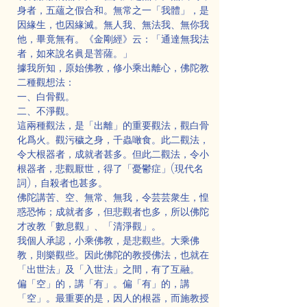
身者，五蘊之假合和。無常之一「我體」，是
因緣生，也因緣滅。無人我、無法我、無你我
他，畢竟無有。《金剛經》云：「通達無我法
者，如來說名眞是菩薩。」
據我所知，原始佛教，修小乘出離心，佛陀教
二種觀想法：
一、白骨觀。
二、不淨觀。
這兩種觀法，是「出離」的重要觀法，觀白骨
化爲火。觀污穢之身，千蟲噉食。此二觀法，
令大根器者，成就者甚多。但此二觀法，令小
根器者，悲觀厭世，得了「憂鬱症」(現代名
詞)，自殺者也甚多。
佛陀講苦、空、無常、無我，令芸芸衆生，惶
惑恐怖；成就者多，但悲觀者也多，所以佛陀
才改教「數息觀」、「清淨觀」。
我個人承認，小乘佛教，是悲觀些。大乘佛
教，則樂觀些。因此佛陀的教授佛法，也就在
「出世法」及「入世法」之間，有了互融。
偏「空」的，講「有」。偏「有」的，講
「空」。最重要的是，因人的根器，而施教授