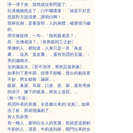
淨一淨下身，當然就沒有問題了。」
壯漢施施然走了，口中嘟噥著：「就是不好意
思跟對方說清楚，講明白啊！」
我舉此例，是要說明，人的身體，確實很污穢
的。
禪宗修疑猜，一句：「拖死屍者誰？」
與「念佛者誰？」(有異曲同工之妙)
學佛的人，都知道，人身只是一具「臭皮
囊」，這具「臭皮囊」，還有所謂的五漏」：
男的漏精水。
女的漏血水。(若不清淨，果然惡臭刺鼻)
如果到了更年期，排泄不順暢，發出的氣味更
不妙，男女都會「漏尿」。
眼屎、鼻屎、耳屎、口涎、尿、屎，還有周身
的排汗，腋下的狐臭，再加上放屁。……
(無一不臭)
所謂外表的美麗，全是畫出來的(化粧)，如果
洗了粧，那就很諷刺了。
有人告訴我：
有一種人，最明白女人的美麗，那就是送新鮮
牛奶的人，清晨，牛奶送到家，開門出來的女