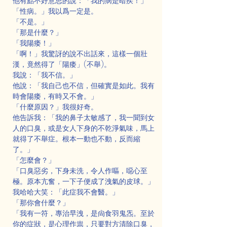
他有點不好意思的說：「我的病是暗疾！」
「性病。」我以爲一定是。
「不是。」
「那是什麼？」
「我陽痿！」
「啊！」我驚訝的說不出話來，這樣一個壯
漢，竟然得了「陽痿」(不舉)。
我說：「我不信。」
他說：「我自己也不信，但確實是如此。我有
時會陽痿，有時又不會。」
「什麼原因？」我很好奇。
他告訴我：「我的鼻子太敏感了，我一聞到女
人的口臭，或是女人下身的不乾淨氣味，馬上
就得了不舉症。根本一動也不動，反而縮
了。」
「怎麼會？」
「口臭惡劣，下身未洗，令人作嘔，噁心至
極。原本亢奮，一下子便成了洩氣的皮球。」
我哈哈大笑：「此症我不會醫。」
「那你會什麼？」
「我有一符，專治早洩，是尙食羽鬼炁。至於
你的症狀，是心理作祟，只要對方清除口臭，