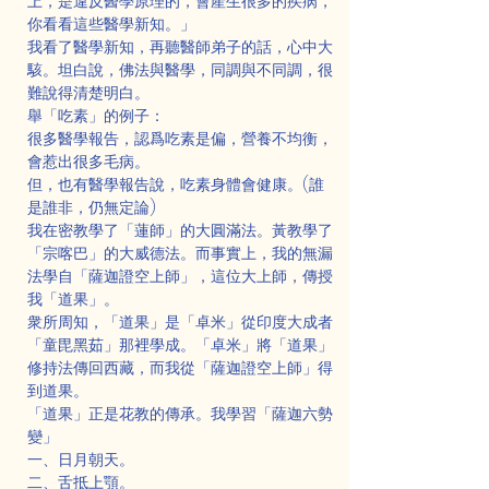
上，是違反醫學原理的，會產生很多的疾病，
你看看這些醫學新知。」
我看了醫學新知，再聽醫師弟子的話，心中大
駭。坦白說，佛法與醫學，同調與不同調，很
難說得清楚明白。
舉「吃素」的例子：
很多醫學報告，認爲吃素是偏，營養不均衡，
會惹出很多毛病。
但，也有醫學報告說，吃素身體會健康。(誰
是誰非，仍無定論)
我在密教學了「蓮師」的大圓滿法。黃教學了
「宗喀巴」的大威德法。而事實上，我的無漏
法學自「薩迦證空上師」，這位大上師，傳授
我「道果」。
衆所周知，「道果」是「卓米」從印度大成者
「童毘黑茹」那裡學成。「卓米」將「道果」
修持法傳回西藏，而我從「薩迦證空上師」得
到道果。
「道果」正是花教的傳承。我學習「薩迦六勢
變」
一、日月朝天。
二、舌抵上顎。