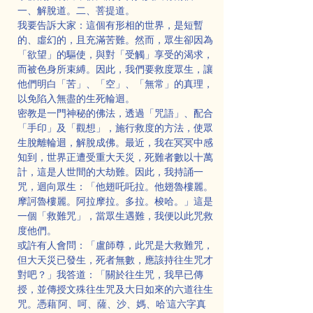
一、解脫道。二、菩提道。
我要告訴大家：這個有形相的世界，是短暫
的、虛幻的，且充滿苦難。然而，眾生卻因為
「欲望」的驅使，與對「受觸」享受的渴求，
而被色身所束縛。因此，我們要救度眾生，讓
他們明白「苦」、「空」、「無常」的真理，
以免陷入無盡的生死輪迴。
密教是一門神秘的佛法，透過「咒語」、配合
「手印」及「觀想」，施行救度的方法，使眾
生脫離輪迴，解脫成佛。最近，我在冥冥中感
知到，世界正遭受重大天災，死難者數以十萬
計，這是人世間的大劫難。因此，我持誦一
咒，迴向眾生：「他翅吒吒拉。他翅魯樓麗。
摩訶魯樓麗。阿拉摩拉。多拉。梭哈。」這是
一個「救難咒」，當眾生遇難，我便以此咒救
度他們。
或許有人會問：「盧師尊，此咒是大救難咒，
但大天災已發生，死者無數，應該持往生咒才
對吧？」我答道：「關於往生咒，我早已傳
授，並傳授文殊往生咒及大日如來的六道往生
咒。憑藉‘阿、呵、薩、沙、媽、哈’這六字真