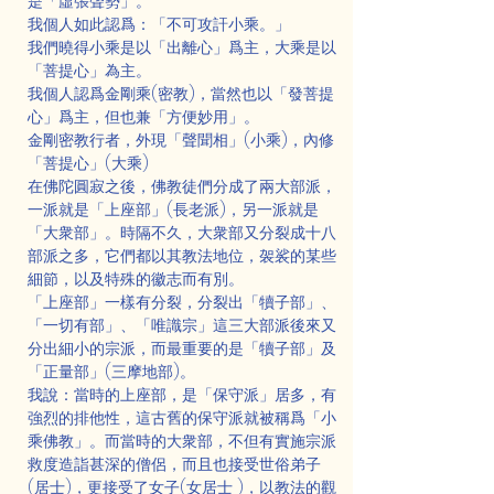
是「虛張聲勢」。
我個人如此認爲：「不可攻訐小乘。」
我們曉得小乘是以「出離心」爲主，大乘是以
「菩提心」為主。
我個人認爲金剛乘(密教)，當然也以「發菩提
心」爲主，但也兼「方便妙用」。
金剛密教行者，外現「聲聞相」(小乘)，內修
「菩提心」(大乘)
在佛陀圓寂之後，佛教徒們分成了兩大部派，
一派就是「上座部」(長老派)，另一派就是
「大衆部」。時隔不久，大衆部又分裂成十八
部派之多，它們都以其教法地位，袈裟的某些
細節，以及特殊的徽志而有別。
「上座部」一樣有分裂，分裂出「犢子部」、
「一切有部」、「唯識宗」這三大部派後來又
分出細小的宗派，而最重要的是「犢子部」及
「正量部」(三摩地部)。
我說：當時的上座部，是「保守派」居多，有
強烈的排他性，這古舊的保守派就被稱爲「小
乘佛教」。而當時的大衆部，不但有實施宗派
救度造詣甚深的僧侶，而且也接受世俗弟子
(居士)，更接受了女子(女居士 )，以教法的觀