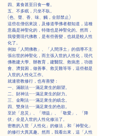
四、素食甚至日食一餐。
五、不多眠，只坐不臥。
(色、聲、香、味、觸，全部禁止)
這些在僧侶來說，及修道學佛者都知道，這種
意義是神聖化的，特徵也是神聖化的。然而，
我發覺現代佛教，是有些善變，也就是較人性
化了。
例如「人間佛教」、「人間淨土」的倡導不主
張出世的神聖化，而主張入世的人性化，現代
佛教建大學、辦教育，建醫院、救病患，功德
會、濟貧困，做善事、救災難等等，這些都是
入世的人性化工作。
就連密教修行，也有善變：
一、滿願法——滿足衆生的願望。
二、財神法——滿足衆生的財力。
三、金剛法——滿足衆生的瞋念。
四、雙身法——滿足衆生的色欲。
至於「息災」、「增益」、「敬愛」、「降
伏」全是入世的人性化修法了。
密教的入世「人性化」的修法，和「神聖化」
的修行大異其趣。然而，我看出來，這「人性