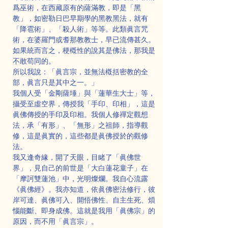
爲巫術，在西藏原有的薩滿教，即是「黑
教」，如密勒日巴早期學的黑教黑法，就有
「降雹術」、「殺人術」等等。此類眞言咒
術，在婆羅門或耆那教教士，早已流傳甚久。
如果統而言之，梗槪性的說其是佛法，那我是
不敢苟同的。
所以我說：「眞言宗，並無法槪括密教的全
部，眞言只是其中之一。」
我個人受「金剛薩埵」與「蓮華生大士」等，
攝受至虛空界，傳授我「手印、印相」，這是
眞佛傳授的手印及印相。我個人修禪定觀想
法，承「有形」、「無形」之祖師，指導觀
修，這是眞實的，這些都是眞佛授於的觀修
法。
我又逢奇緣，開了天眼，目睹了「眞佛世
界」，見自己的前世是「大白蓮花童子」在
「摩訶雙蓮池」中，光明燦爛。我自心流露
《眞佛經》。我亦知道，依眞佛密法修行，彼
岸可達、眞佛可入、開悟佛性、自主生死、煩
惱能斷、即身成佛。這就是我用「眞佛宗」的
原因，而不用「眞言宗」。