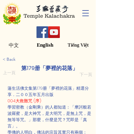
Temple Kalachakra
English
中文
Tiếng Việt
< Back
第179册「夢裡的花落」
上一頁
下一頁
蓮生活佛文集第179册「夢裡的花落」精選分
享．二００五年五月出版
004大救難咒 (序)
學習密教（金剛乘）的人都知道：「摩訶般若
波羅蜜，是大神咒，是大明咒，是無上咒，是
無等等咒。」那麼，什麼是咒？咒即是「真
言」。
學佛的人明白，佛法的宗旨其實只有兩個：