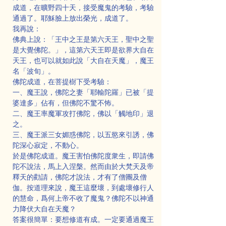
成道，在曠野四十天，接受魔鬼的考驗，考驗
通過了。耶穌臉上放出榮光，成道了。
我再說：
佛典上說：「王中之王是第六天王，聖中之聖
是大覺佛陀。」，這第六天王即是欲界大自在
天王，也可以就如此說「大自在天魔」，魔王
名「波旬」。
佛陀成道，在菩提樹下受考驗：
一、魔王說，佛陀之妻「耶輸陀羅」已被「提
婆達多」佔有，但佛陀不驚不怖。
二、魔王率魔軍攻打佛陀，佛以「觸地印」退
之。
三、魔王派三女媚惑佛陀，以五慾來引誘，佛
陀深心寂定，不動心。
於是佛陀成道。魔王害怕佛陀度衆生，即請佛
陀不說法，馬上入涅槃。然而由於大梵天及帝
釋天的勸請，佛陀才說法，才有了僧團及僧
伽。按道理來說，魔王這麼壞，到處壞修行人
的慧命，爲何上帝不收了魔鬼？佛陀不以神通
力降伏大自在天魔？
答案很簡單：要想修道有成。一定要通過魔王