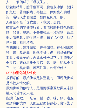
人，一個個成了「母夜叉」。
頭髮如枯草，臉千瘡百洞，臉色灰滲滲，雙眼
如魚肚，蒼白的嘴，再披上一件如桌布的睡
袍，嚇得人家個個逃，如同見到鬼一般。
人身是不是「臭皮囊」？我說，是的。
從古至今的學佛修行者，習慣於將身體視爲骯
髒、惡臭、厭惡。不去重視這一堆廢物，甚至
把身體拋棄，髒了也不洗，餓了也不吃，病了
也不醫，視同渣渣。
在我來說，這種認知，也是偏頗。在金剛乘來
說，這「臭皮囊」固然不好，但，卻是修行的
工具，最重要的，念咒念佛全是它，手印身相
全是它，觀修思維全是它。氣、脈、明點全是
它。此「臭皮囊」若不注重。如何成佛？
096神聖化與人性化
很明顯的，原始佛教是神聖化的，而現代佛教
是比較人性化的。
原始佛教的修行人，是絕對摒棄五欲與立志脫
離人間苦海及火宅。
所謂「五欲」，是色、聲、香、味、觸。這五
種誘惑的境界，人因五欲而起欲心，會污染了