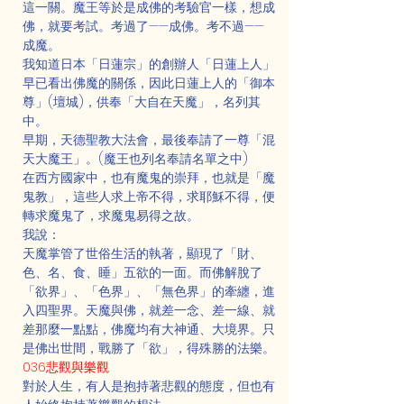
這一關。魔王等於是成佛的考驗官一樣，想成
佛，就要考試。考過了——成佛。考不過——
成魔。
我知道日本「日蓮宗」的創辦人「日蓮上人」
早已看出佛魔的關係，因此日蓮上人的「御本
尊」(壇城)，供奉「大自在天魔」，名列其
中。
早期，天德聖教大法會，最後奉請了一尊「混
天大魔王」。(魔王也列名奉請名單之中)
在西方國家中，也有魔鬼的崇拜，也就是「魔
鬼教」，這些人求上帝不得，求耶穌不得，便
轉求魔鬼了，求魔鬼易得之故。
我說：
天魔掌管了世俗生活的執著，顯現了「財、
色、名、食、睡」五欲的一面。而佛解脫了
「欲界」、「色界」、「無色界」的牽纏，進
入四聖界。天魔與佛，就差一念、差一線、就
差那麼一點點，佛魔均有大神通、大境界。只
是佛出世間，戰勝了「欲」，得殊勝的法樂。
036悲觀與樂觀
對於人生，有人是抱持著悲觀的態度，但也有