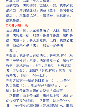
神通，我早已是「華光自在佛」。
我的成就，佛與佛知，世俗人不知。我本來就
是來自「摩訶雙蓮池」的蓮花童子，是阿彌陀
佛之一。衆生信也好，不信也好。我就是我。
佛就是佛。
016佛與魔一樣
我這題目一寫，大家都會嚇了一大跳，盧勝彥
說，佛與魔一樣，那豈不是佛即是魔，魔即是
佛，佛魔不分，是大邪魔也。以前，我曾如此
說，我如果不是「佛」，那我一定是個
「魔」。
坦白說，我會講出這樣的話，是有道理的，站
在「平等性智」來說，的確佛魔一如，魔根本
就是「深地菩薩」。(但，這種話，只有成就
者，才明白) ，如果以「妙觀察智」來看，魔
就差佛，那麼小小的一點點。
在西方國家——魔的數目象徵「6」。上帝的
數目象徵「7」。聖經早已明確指出，「天
魔」是上帝創造出來的天使長「路錫甫」，
「路錫甫」由上帝而出，想超越上帝，因而天
使長成了魔的頭頭。「路錫甫」是上帝的化
身，地位僅次於耶和華上帝及耶穌而已。耶穌