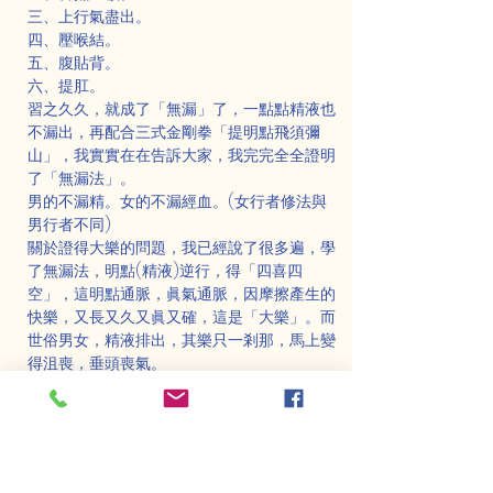
三、上行氣盡出。
四、壓喉結。
五、腹貼背。
六、提肛。
習之久久，就成了「無漏」了，一點點精液也
不漏出，再配合三式金剛拳「提明點飛須彌
山」，我實實在在告訴大家，我完完全全證明
了「無漏法」。
男的不漏精。女的不漏經血。(女行者修法與
男行者不同)
關於證得大樂的問題，我已經說了很多遍，學
了無漏法，明點(精液)逆行，得「四喜四
空」，這明點通脈，眞氣通脈，因摩擦產生的
快樂，又長又久又眞又確，這是「大樂」。而
世俗男女，精液排出，其樂只一剎那，馬上變
得沮喪，垂頭喪氣。
我個人認爲那不是樂，反而是一種空虛的
「苦」，發洩過後，如洩了氣的皮球。我得了
「無漏法」，又證明了「無漏法」，欣喜異
常，這是我在修行中證明了欲界天的「欲樂禪
定」，也就是「大樂」。