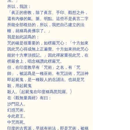
法。」
所以，我說：
「眞正的密教，除了眞言、手印、觀想之外，
還有內修的氣、脈、明點。這些不是眞言二字
所能全部槪括的，所以，我把自己建立的法
幢，就稱爲眞佛宗了。」
我是如此認爲的：
咒的確是很重要的，如楞嚴咒心：「十方如來
因此咒心得成無上正遍覺。十方如來持此咒心
能於十方摩頂授記。」因此禪家重視此咒，在
楞嚴會上，唱念稱讚此楞嚴咒。
但，在印度教早有「咒術」之名，有「咒
師」，被認爲是一種巫術。有咒詛術，咒詛神
即起屍鬼，是一種殺人的念誦法。也就是咒
殺，用起屍鬼
殺人。(起屍鬼在印度稱爲毘陀羅。)
在《觀無量壽經》有曰：
沙門惡人。
幻惑咒術。
令此君王。
中咒而死。
印度的古舊派，早就有術法，即是咒術，被稱