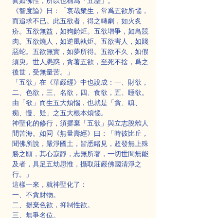
眞如佛性，所以也稱爲「五塵」。
《智度論》日：「哀哉衆生，常爲五欲所惱，
而追求不已。此五欲者，得之轉劇，如火炙
疥。五欲無益，如狗齮炬。五欲增爭，如鳥競
肉。五欲燒人，如逆風執炬。五欲害人，如踐
惡蛇。五欲無實，如夢所得。五欲不久，如假
須臾。世人愚惑，貪著五欲，至死不捨，爲之
後世，受無量苦。」
「五欲」在《華嚴經》中也說成：一、財欲，
二、色欲，三、名欲，四、食欲，五、睡欲。
由「欲」而生五大煩惱，也就是「貪、瞋、
痴、慢、疑」之五大根本煩惱。
神聖化的修行，須摒棄「五欲」與立志脫離人
間苦海。如同《無量壽經》曰：「時彼比丘，
聞佛所說，嚴淨國土，皆悉睹見，超發無上殊
勝之願，其心寂靜，志無所著，一切世間無能
及者，具足五劫思惟，攝取莊嚴佛國清淨之
行。」
這樣一來，就神聖化了：
一、不貪財物。
二、摒棄色欲，抑制性欲。
三、無爭名位。