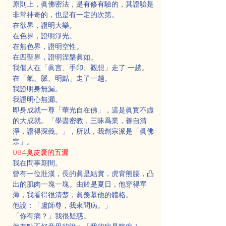
原則上，眞佛密法，是有修有驗的，其證驗是
非常神奇的，也是有一定的次第。
在欲界，證明大樂。
在色界，證明淨光。
在無色界，證明空性。
在四聖界，證明涅槃眞如。
我個人在「眞言、手印、觀想」走了 一趟。
在「氣、脈、明點」走了一趟。
我證明身無漏。
我證明心無漏。
即身成就一尊「華光自在佛」，這是眞實不虛
的大成就。「學盡密教，三昧爲業，善自清
淨，證得深義。」，所以，我創宗派是「眞佛
宗」。
084臭皮囊的五漏
我在問事期間。
曾有一位壯漢，長的眞是結實，虎背熊腰，凸
出的肌肉一塊一塊。由於是夏日，他穿得單
薄，我看得很清楚，眞羨慕他的體格。
他說：「盧師尊，我來問病。」
「你有病？」我很疑惑。