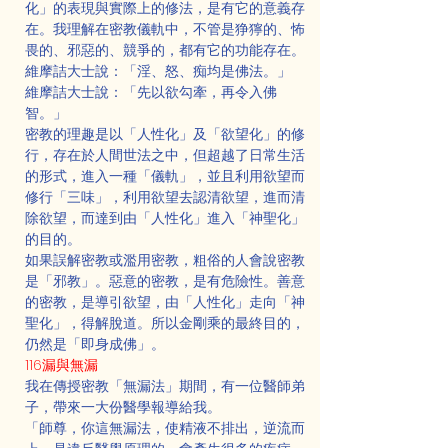
化」的表現與實際上的修法，是有它的意義存
在。我理解在密教儀軌中，不管是狰獰的、怖
畏的、邪惡的、競爭的，都有它的功能存在。
維摩詰大士說：「淫、怒、痴均是佛法。」
維摩詰大士說：「先以欲勾牽，再令入佛
智。」
密教的理趣是以「人性化」及「欲望化」的修
行，存在於人間世法之中，但超越了日常生活
的形式，進入一種「儀軌」，並且利用欲望而
修行「三味」，利用欲望去認清欲望，進而清
除欲望，而達到由「人性化」進入「神聖化」
的目的。
如果誤解密教或濫用密教，粗俗的人會說密教
是「邪教」。惡意的密教，是有危險性。善意
的密教，是導引欲望，由「人性化」走向「神
聖化」，得解脫道。所以金剛乘的最終目的，
仍然是「即身成佛」。
116漏與無漏
我在傳授密教「無漏法」期間，有一位醫師弟
子，帶來一大份醫學報導給我。
「師尊，你這無漏法，使精液不排出，逆流而