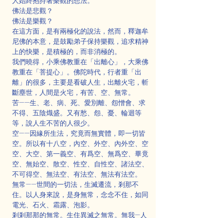
人始終抱持著樂觀的想法。
佛法是悲觀？
佛法是樂觀？
在這方面，是有兩極化的說法，然而，釋迦牟
尼佛的本意，是鼓勵弟子保持樂觀，追求精神
上的快樂，是積極的，而非消極的。
我們曉得，小乘佛教重在「出離心」，大乘佛
教重在「菩提心」。佛陀時代，行者重「出
離」的很多，主要是看破人生，出離火宅，斬
斷塵世，人間是火宅，有苦、空、無常。
苦——生、老、病、死、愛別離、怨憎會、求
不得、五陰熾盛。又有愁、怨、憂、輪迴等
等，說人生不苦的人很少。
空——因緣所生法，究竟而無實體，即一切皆
空。所以有十八空，內空、外空、內外空、空
空、大空、第一義空、有爲空、無爲空、畢竟
空、無始空、散空、性空、自性空、諸法空、
不可得空、無法空、有法空、無法有法空。
無常——世間的一切法，生滅遷流，剎那不
住。以人身來說，是身無常，念念不住，如同
電光、石火、霜露、泡影。
剎剎那那的無常。生住異滅之無常。無我—人