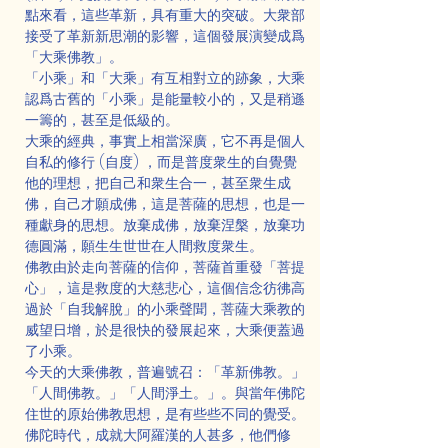
點來看，這些革新，具有重大的突破。大衆部
接受了革新新思潮的影響，這個發展演變成爲
「大乘佛教」。
「小乘」和「大乘」有互相對立的跡象，大乘
認爲古舊的「小乘」是能量較小的，又是稍遜
一籌的，甚至是低級的。
大乘的經典，事實上相當深廣，它不再是個人
自私的修行 (自度) ，而是普度衆生的自覺覺
他的理想，把自己和衆生合一，甚至衆生成
佛，自己才願成佛，這是菩薩的思想，也是一
種獻身的思想。放棄成佛，放棄涅槃，放棄功
德圓滿，願生生世世在人間救度衆生。
佛教由於走向菩薩的信仰，菩薩首重發「菩提
心」，這是救度的大慈悲心，這個信念彷彿高
過於「自我解脫」的小乘聲聞，菩薩大乘教的
威望日增，於是很快的發展起來，大乘便蓋過
了小乘。
今天的大乘佛教，普遍號召：「革新佛教。」
「人間佛教。」「人間淨土。」。與當年佛陀
住世的原始佛教思想，是有些些不同的覺受。
佛陀時代，成就大阿羅漢的人甚多，他們修