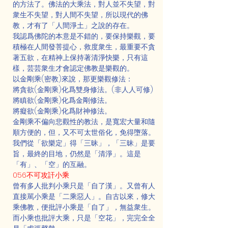
的方法了。佛法的大乘法，對人並不失望，對
衆生不失望，對人間不失望，所以現代的佛
教，才有了「人間淨土」之說的存在。
我認爲佛陀的本意是不錯的，要保持樂觀，要
積極在人間發菩提心，救度衆生，最重要不貪
著五欲，在精神上保持著清淨快樂，只有這
樣，芸芸衆生才會認定佛教是樂觀的。
以金剛乘(密教)來說，那更樂觀修法：
將貪欲(金剛乘)化爲雙身修法。(非人人可修)
將瞋欲(金剛乘)化爲金剛修法。
將癡欲(金剛乘)化爲財神修法。
金剛乘不偏向悲觀性的教法，是寬宏大量和隨
順方便的，但，又不可太世俗化，免得墮落。
我們從「欲樂定」得「三昧」，「三昧」是要
旨，最終的目地，仍然是「清淨」。這是
「有」、「空」的互融。
056不可攻訐小乘
曾有多人批判小乘只是「自了漢」。又曾有人
直接駡小乘是「二乘惡人」。自古以來，修大
乘佛教，便批評小乘是「自了」，無益衆生。
而小乘也批評大乘，只是「空花」，完完全全