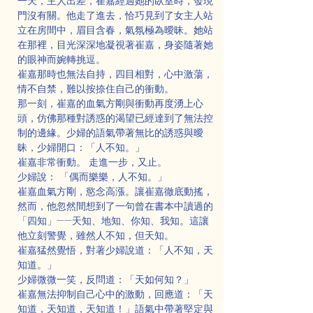
一天，主人出差，崔嘉經過她的臥室時，發現
門沒有關。他走了進去，恰巧見到了女主人站
立在房間中，眉目含春，氣氛極為曖昧。她站
在那裡，目光深深地凝視著崔嘉，身姿隨著她
的眼神而婉轉挑逗。
崔嘉那時也無法自持，四目相對，心中激蕩，
情不自禁，難以按捺住自己的衝動。
那一刻，崔嘉的血氣方剛與衝動再度湧上心
頭，仿佛那種對誘惑的渴望已經達到了無法控
制的邊緣。少婦的語氣帶著無比的誘惑與曖
昧，少婦開口：「人不知。」
崔嘉非常衝動。 走進一步，又止。
少婦說： 「偶而樂樂，人不知。」
崔嘉血氣方剛，慾念高漲。讓崔嘉徹底動搖，
然而，他忽然間想到了一句曾在書本中讀過的
「四知」——天知、地知、你知、我知。這讓
他立刻警覺，雖然人不知，但天知。
崔嘉猛然覺悟，對著少婦說道：「人不知，天
知道。」
少婦微微一笑，反問道：「天如何知？」
崔嘉無法抑制自己心中的激動，回應道：「天
知道，天知道，天知道！」語氣中帶著堅定與