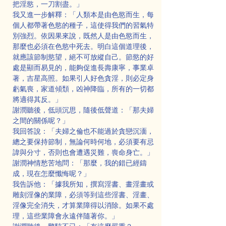
把淫慾，一刀割盡。」
我又進一步解釋：「人類本是由色慾而生，每
個人都帶著色慾的種子，這使得我們的習氣特
別強烈。依因果來說，既然人是由色慾而生，
那麼也必須在色慾中死去。明白這個道理後，
就應該節制慾望，絕不可放縱自己。節慾的好
處是顯而易見的，能夠促進長壽康寧，事業卓
著，吉星高照。如果引人好色貪淫，則必定身
虧氣喪，家道傾頹，凶神降臨，所有的一切都
將適得其反。」
謝潤聽後，低頭沉思，隨後低聲道：「那夫婦
之間的關係呢？」
我回答說：「夫婦之倫也不能過於貪戀沉湎，
總之要保持節制，無論何時何地，必須要有忌
諱與分寸，否則也會遭遇災難，喪命身亡。」
謝潤神情愁苦地問：「那麼，我的錯已經鑄
成，現在怎麼懺悔呢？」
我告訴他：「據我所知，撰寫淫書、畫淫畫或
雕刻淫像的業障，必須等到這些淫書、淫畫、
淫像完全消失，才算業障得以消除。如果不處
理，這些業障會永遠伴隨著你。」