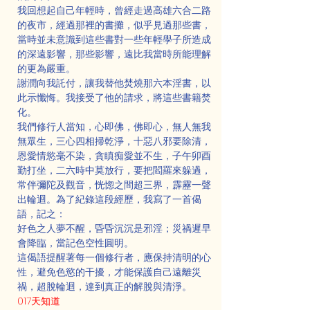
我回想起自己年輕時，曾經走過高雄六合二路
的夜市，經過那裡的書攤，似乎見過那些書，
當時並未意識到這些書對一些年輕學子所造成
的深遠影響，那些影響，遠比我當時所能理解
的更為嚴重。
謝潤向我託付，讓我替他焚燒那六本淫書，以
此示懺悔。我接受了他的請求，將這些書籍焚
化。
我們修行人當知，心即佛，佛即心，無人無我
無眾生，三心四相掃乾淨，十惡八邪要除清，
恩愛情慾毫不染，貪瞋痴愛並不生，子午卯酉
勤打坐，二六時中莫放行，要把閻羅來躲過，
常伴彌陀及觀音，恍惚之間超三界，霹靂一聲
出輪迴。為了紀錄這段經歷，我寫了一首偈
語，記之：
好色之人夢不醒，昏昏沉沉是邪淫；災禍遲早
會降臨，當記色空性圓明。
這偈語提醒著每一個修行者，應保持清明的心
性，避免色慾的干擾，才能保護自己遠離災
禍，超脫輪迴，達到真正的解脫與清淨。
017天知道