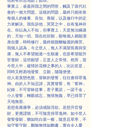
他若有所思地點了點頭。
事實上，崔嘉與我之間的問答，觸及了當代社
會的一個大問題。這樣的問題，最終只能依靠
每個人的修養、良知、善能，以及修行中的定
力來解決。我告訴他，冥冥之中，自有鬼神存
在。你以為人不知，但事實上，天是無法瞞過
的，天知一切。我在此祈願，願每個人都能潔
身自愛，時時修行，最終能脫離輪迴的痛苦。
我個人認為，今之世人，無人不渴望長壽與安
康，無人不希望能過一生順遂，也皆希望能升
官發財，這些願望，正是人之常情。然而，當
今世人中，縱情於花柳之事的人，比比皆是，
同時又輕易地發誓、立願，隨隨便便。
但人若貪戀色慾，冒昧的發誓，往往會得罪鬼
神。由於人不知忌諱，其實發誓，有「誓神」
紀錄，不可冒昧從事，君子重諾，一諾千金，
小人發誓，轉眼就忘，無情無義，早已得罪了
天地無形。
若想長壽康寧，必須戒除淫欲。若想升官發
財，更應謹慎，不可隨意得罪鬼神。如今世人
發誓發願，猶如吃白菜一般，隨意且草率，不
知守誓守願，翻臉無情如翻書，實在令人憂