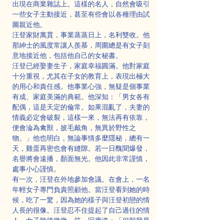
出現在商業雜誌上。這樣的名人，自然會吸引
一些女子主動接近，甚至有些會以各種理由試
圖親近他。
汪登家財萬貫，事業蒸蒸日上，名利雙收。他
那紳士的風度常讓人羨慕，周圍總是有女子刻
意地接近他，包括他自己的女秘書。
汪登已經娶妻生子，家庭幸福圓滿。他對家庭
十分重視，尤其在子女的教育上，表現出極大
的用心和責任感。他事業心強，無疑是個事業
有成、家庭美滿的典範。他深知：「男女各有
配偶，這是天定的倫常。如果混亂了，夫妻的
情義必定會破裂，這樣一來，無法再有依靠，
便會淪為禽獸，披毛戴角，無異於野性之
物。」他也明白，無論事情多麼隱秘，總有一
天，雞蛋再密也會有縫隙。若一日醜聞爆發，
名譽將會遠播，顏面無光。他因此非常謹慎，
處事小心謹慎。
有一次，汪登在外地參加會議。在會上，一名
年輕女子專門負責照顧他。當汪登看到她的時
候，吃了一驚，因為她的樣子與汪登初戀的情
人長的很像。汪登忍不住提起了自己過往的情