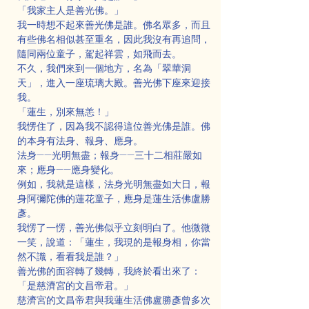
「我家主人是善光佛。」
我一時想不起來善光佛是誰。佛名眾多，而且
有些佛名相似甚至重名，因此我沒有再追問，
隨同兩位童子，駕起祥雲，如飛而去。
不久，我們來到一個地方，名為「翠華洞
天」，進入一座琉璃大殿。善光佛下座來迎接
我。
「蓮生，別來無恙！」
我愣住了，因為我不認得這位善光佛是誰。佛
的本身有法身、報身、應身。
法身——光明無盡；報身——三十二相莊嚴如
來；應身——應身變化。
例如，我就是這樣，法身光明無盡如大日，報
身阿彌陀佛的蓮花童子，應身是蓮生活佛盧勝
彥。
我愣了一愣，善光佛似乎立刻明白了。他微微
一笑，說道：「蓮生，我現的是報身相，你當
然不識，看看我是誰？」
善光佛的面容轉了幾轉，我終於看出來了：
「是慈濟宮的文昌帝君。」
慈濟宮的文昌帝君與我蓮生活佛盧勝彥曾多次