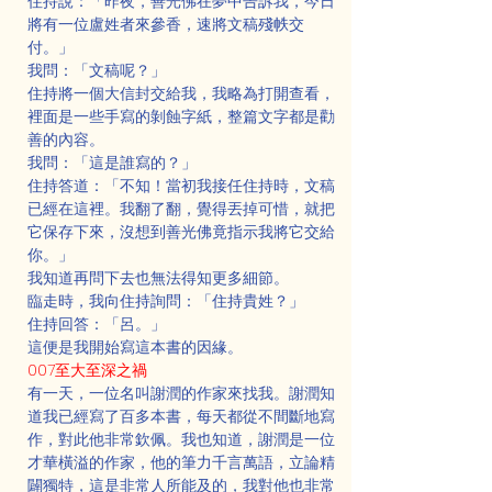
住持說：「昨夜，善光佛在夢中告訴我，今日
將有一位盧姓者來參香，速將文稿殘帙交
付。」
我問：「文稿呢？」
住持將一個大信封交給我，我略為打開查看，
裡面是一些手寫的剝蝕字紙，整篇文字都是勸
善的內容。
我問：「這是誰寫的？」
住持答道：「不知！當初我接任住持時，文稿
已經在這裡。我翻了翻，覺得丟掉可惜，就把
它保存下來，沒想到善光佛竟指示我將它交給
你。」
我知道再問下去也無法得知更多細節。
臨走時，我向住持詢問：「住持貴姓？」
住持回答：「呂。」
這便是我開始寫這本書的因緣。
007至大至深之禍
有一天，一位名叫謝潤的作家來找我。謝潤知
道我已經寫了百多本書，每天都從不間斷地寫
作，對此他非常欽佩。我也知道，謝潤是一位
才華橫溢的作家，他的筆力千言萬語，立論精
闢獨特，這是非常人所能及的，我對他也非常