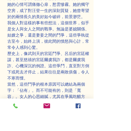
她的心情可謂痛徹心扉，愁雲慘霧。她的獨守
空房，成了對汪登一生的深刻質疑，她曾寄望
於的兩情長久的美好如今破碎，前景渺茫。
我個人對這樣的事有些想法，這個世界，似乎
是女人與女人之間的戰爭。無論是婆媳關係、
姑嫂之爭，還是妻妾之間的鬥爭，這些爭執從
古至今，始終上演，彼此間的憤怒與心計，常
常令人感到心驚。
歷史上，像武則天的宮廷鬥爭、呂后的宮廷權
謀，甚至慈禧的宮廷爾虞我詐，都是爾虞我
詐、心機深沉的例證。這些爭鬥，直至對方倒
下或死去才停止，結果往往是兩敗俱傷，令人
不寒而慄。
當然，這些鬥爭的根本原因可以總結為兩個
字：「佔有」。而不可能有的，則是「寬
容」。女人的心思細膩，尤其在爭風吃醋方
面，往往更勝一籌。據我所知，出家人也無法
避免這樣的情況。曾有一名大師的身旁，擁有
幾名比丘尼侍者，她們之間為了爭寵，竟然鬥
爭至極，最終，失敗的一方竟然要傷害自己的
師父。這正是典型的「遷怒」行為——破斧沉