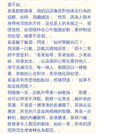
還不如。」
崔嘉默默聽著，我的話語像是對他過去行為的
提醒。此時，我繼續說：「然而，因為人類本
身帶有淫慾的天性，這也是人的本能之一。習
慣使然，欲望隨時在心中蠢蠢欲動，要抑制這
些欲望，確實不容易。」
崔嘉皺了皺眉，問道：「如何警醒自己？」
我深吸一口氣，語氣沉穩地回答：「四十二章
經中曾提到，『老者如母，長者如姐，少者如
妹，幼者如女』，以這樣的心態去看待他人，
便可息滅淫念。每一個人，都應該以一種敬
重、恭敬的心去對待，而非物化與欲望。」
崔嘉若有所思地點點頭，然後問道：「如果不
能這樣想呢？」
我微微一笑，語氣中帶著一絲教誨：「那麼，
你可以學習不淨觀。觀察一位美女，她外表的
美麗，不過是一層薄薄的皮膚罷了。若揭去這
層皮，所見的只是血肉模糊的骷髏。再進一步
解剖，她的內臟脆弱，血液膿液，屎尿污穢，
散發著令人厭惡的氣味。如此一來，所有的誘
惑與淫念便會轉化為厭惡。」