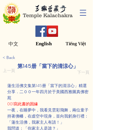
Temple Kalachakra
English
中文
Tiếng Việt
< Back
第145册「當下的清涼心」
上一頁
下一頁
蓮生活佛文集第145册「當下的清涼心」精選
分享．二００一年四月於于美國西雅圖真佛密
苑
001寫此書的因緣
一夜，在睡夢中，我看見雲彩飛舞，兩位童子
持著佛幡，在虛空中現身，並向我躬身行禮：
「蓮生活佛，我家主人有請！」
我問道：「你家主人是誰？」