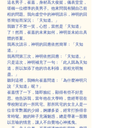
這名男子，崔嘉，身材高大俊挺，儀表堂堂，
堪稱一位標準的美男子。他來問我有關自己前
程的問題。我向虛空中的神明請示，神明的回
答簡短而深沉：「天知道。」
我聽了不禁一笑，心想，當然是「天知道」
了！然而，崔嘉的未來如何，神明並未給出具
體的答案。
我再次請示，神明的回應依然簡單：「天知
道。」
我再問第三次，神明依然回應：「天知道。」
只是這次，神明補充了一句：「此人因為天知
道，所以加添了他的功名利祿，前程光明無
盡。」
聽到這裡，我轉向崔嘉問道：「為什麼神明只
說『天知道』呢？」
崔嘉愣了一下，隨即臉紅，顯得有些不好意
思。他告訴我，當年他在大學時，曾經寄宿在
學校附近的一所民宅。那所民宅的女主人是一
位非常艷麗的少婦，婀娜多姿，經常打扮得非
常時髦。她的眸子充滿魅惑，總是帶著一股難
以言喻的情意，讓人不自覺地心神搖曳。