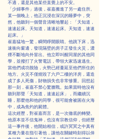
不適，還是其他某些直覺上的不安。
「少婦事件」過後，崔嘉搬進了另一處住所。
某一個晚上，他正沉浸在深沉的睡夢中，突
然，他聽到一個聲音清晰地響起：「天知道，
速速起床。天知道，速速起床。天知道，速速
起床。」
崔嘉猛地一驚，瞬間睜開眼睛。他跳下床，迅
速衝向窗邊，發現隔壁的房子正發生火災，濃
煙不斷地向外冒出。他立即叫醒同屋的其他同
學，並撥打了火警電話，帶領大家迅速逃生。
當他們成功脫險，火勢已經蔓延至他們所住的
地方。火災不僅燒毀了六戶二樓的洋房，還造
成了多人死傷，財物損失也非常慘重。回想起
那一刻，崔嘉不禁心驚膽戰。如果當時他沒有
聽到那聲「天知道，速速起床」，而繼續沉
睡，那麼他和他的同學，很可能會被困在火海
中，成為焦灼的屍體。
這次經歷，對崔嘉而言，是一次徹底的轉變。
他原本並不信鬼神，也沒有宗教信仰，但經歷
這一事件後，他開始相信，或許冥冥之中真有
某種力量在指引著他，讓他在關鍵時刻得以倖