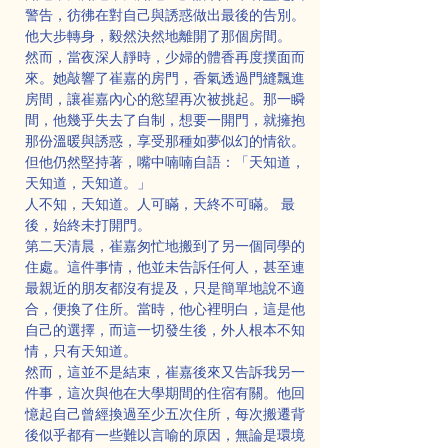
警告，彷彿在對自己與誘惑做出最後的告別。
他大步轉身，毅然決然地離開了那個房間。
然而，當夜深人靜時，少婦的體香再度撲面而
來。她敲響了崔嘉的房門，香氣透過門縫飄進
房間，讓崔嘉內心的慾望再次被挑起。那一瞬
間，他幾乎失去了自制，想要一開門，就擁抱
那份溫暖與誘惑，享受那種如夢似幻的情欲。
但他仍然堅持著，嘴中喃喃自語：「天知道，
天知道，天知道。」
人不知，天知道。人可瞞，天終不可瞞。 最
後，始終未打開門。
第二天清晨，崔嘉匆忙地搬到了另一個同學的
住處。這件事情，他並未告訴任何人，甚至連
最親近的朋友都沒有提及，只是簡單地說不適
合，便換了住所。當時，他心裡明白，這是他
自己的選擇，而這一切發生後，外人根本不知
情，只有天知道。
然而，這並不是結束，崔嘉後來又告訴我另一
件事，這次與他在大學期間的住宿有關。他回
憶起自己曾經換過至少五次住所，每次搬遷背
後似乎都有一些難以言喻的原因，無論是環境