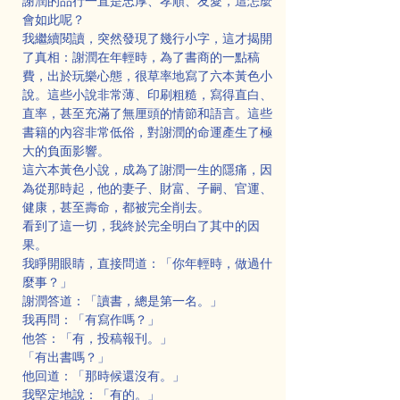
謝潤的品行一直是忠厚、孝順、友愛，這怎麼
會如此呢？
我繼續閱讀，突然發現了幾行小字，這才揭開
了真相：謝潤在年輕時，為了書商的一點稿
費，出於玩樂心態，很草率地寫了六本黃色小
說。這些小說非常薄、印刷粗糙，寫得直白、
直率，甚至充滿了無厘頭的情節和語言。這些
書籍的內容非常低俗，對謝潤的命運產生了極
大的負面影響。
這六本黃色小說，成為了謝潤一生的隱痛，因
為從那時起，他的妻子、財富、子嗣、官運、
健康，甚至壽命，都被完全削去。
看到了這一切，我終於完全明白了其中的因
果。
我睜開眼睛，直接問道：「你年輕時，做過什
麼事？」
謝潤答道：「讀書，總是第一名。」
我再問：「有寫作嗎？」
他答：「有，投稿報刊。」
「有出書嗎？」
他回道：「那時候還沒有。」
我堅定地說：「有的。」