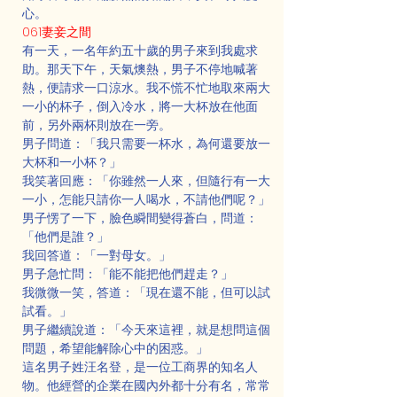
心。
061妻妾之間
有一天，一名年約五十歲的男子來到我處求
助。那天下午，天氣燠熱，男子不停地喊著
熱，便請求一口涼水。我不慌不忙地取來兩大
一小的杯子，倒入冷水，將一大杯放在他面
前，另外兩杯則放在一旁。
男子問道：「我只需要一杯水，為何還要放一
大杯和一小杯？」
我笑著回應：「你雖然一人來，但隨行有一大
一小，怎能只請你一人喝水，不請他們呢？」
男子愣了一下，臉色瞬間變得蒼白，問道：
「他們是誰？」
我回答道：「一對母女。」
男子急忙問：「能不能把他們趕走？」
我微微一笑，答道：「現在還不能，但可以試
試看。」
男子繼續說道：「今天來這裡，就是想問這個
問題，希望能解除心中的困惑。」
這名男子姓汪名登，是一位工商界的知名人
物。他經營的企業在國內外都十分有名，常常