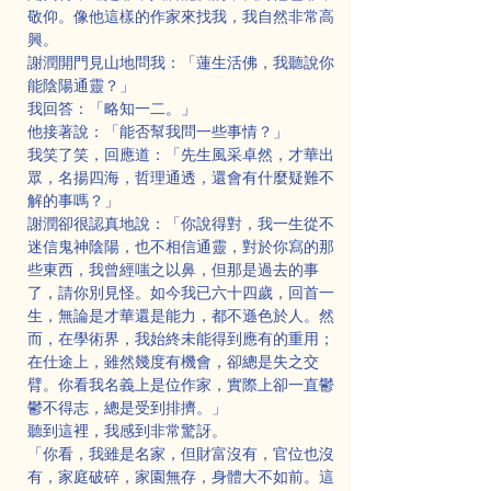
敬仰。像他這樣的作家來找我，我自然非常高
興。
謝潤開門見山地問我：「蓮生活佛，我聽說你
能陰陽通靈？」
我回答：「略知一二。」
他接著說：「能否幫我問一些事情？」
我笑了笑，回應道：「先生風采卓然，才華出
眾，名揚四海，哲理通透，還會有什麼疑難不
解的事嗎？」
謝潤卻很認真地說：「你說得對，我一生從不
迷信鬼神陰陽，也不相信通靈，對於你寫的那
些東西，我曾經嗤之以鼻，但那是過去的事
了，請你別見怪。如今我已六十四歲，回首一
生，無論是才華還是能力，都不遜色於人。然
而，在學術界，我始終未能得到應有的重用；
在仕途上，雖然幾度有機會，卻總是失之交
臂。你看我名義上是位作家，實際上卻一直鬱
鬱不得志，總是受到排擠。」
聽到這裡，我感到非常驚訝。
「你看，我雖是名家，但財富沒有，官位也沒
有，家庭破碎，家園無存，身體大不如前。這