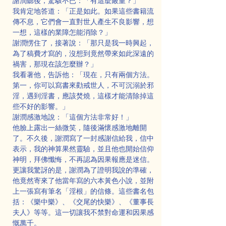
謝潤聽後，驚駭不已：「有這麼嚴重？」
我肯定地答道：「正是如此。如果這些書籍流
傳不息，它們會一直對世人產生不良影響，想
一想，這樣的業障怎能消除？」
謝潤愣住了，接著說：「那只是我一時興起，
為了稿費才寫的，沒想到竟然帶來如此深遠的
禍害，那現在該怎麼辦？」
我看著他，告訴他：「現在，只有兩個方法。
第一，你可以寫書來勸戒世人，不可沉溺於邪
淫，遇到淫書，應該焚燒，這樣才能清除掉這
些不好的影響。」
謝潤感激地說：「這個方法非常好！」
他臉上露出一絲微笑，隨後滿懷感激地離開
了。不久後，謝潤寫了一封感謝信給我，信中
表示，我的神算果然靈驗，並且他也開始信仰
神明，拜佛懺悔，不再認為因果報應是迷信。
更讓我驚訝的是，謝潤為了證明我說的準確，
他竟然寄來了他當年寫的六本黃色小說，並附
上一張寫有筆名「淫根」的信條。這些書名包
括：《樂中樂》、《交尾的快樂》、《董事長
夫人》等等。這一切讓我不禁對命運和因果感
慨萬千。