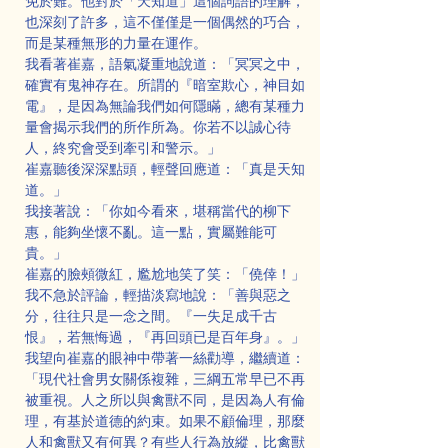
免於難。他對於「天知道」這個詞語的理解，
也深刻了許多，這不僅僅是一個偶然的巧合，
而是某種無形的力量在運作。
我看著崔嘉，語氣凝重地說道：「冥冥之中，
確實有鬼神存在。所謂的『暗室欺心，神目如
電』，是因為無論我們如何隱瞞，總有某種力
量會揭示我們的所作所為。你若不以誠心待
人，終究會受到牽引和警示。」
崔嘉聽後深深點頭，輕聲回應道：「真是天知
道。」
我接著說：「你如今看來，堪稱當代的柳下
惠，能夠坐懷不亂。這一點，實屬難能可
貴。」
崔嘉的臉頰微紅，尷尬地笑了笑：「僥倖！」
我不急於評論，輕描淡寫地說：「善與惡之
分，往往只是一念之間。『一失足成千古
恨』，若無悔過，『再回頭已是百年身』。」
我望向崔嘉的眼神中帶著一絲勸導，繼續道：
「現代社會男女關係複雜，三綱五常早已不再
被重視。人之所以與禽獸不同，是因為人有倫
理，有基於道德的約束。如果不顧倫理，那麼
人和禽獸又有何異？有些人行為放縱，比禽獸