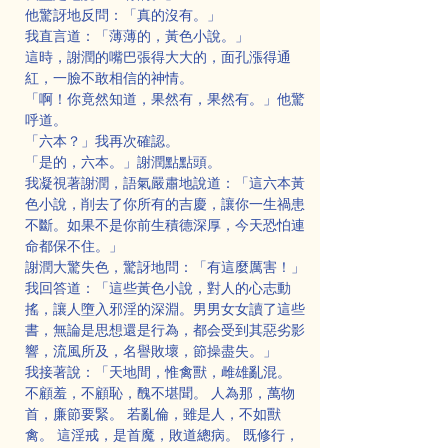
他驚訝地反問：「真的沒有。」
我直言道：「薄薄的，黃色小說。」
這時，謝潤的嘴巴張得大大的，面孔漲得通
紅，一臉不敢相信的神情。
「啊！你竟然知道，果然有，果然有。」他驚
呼道。
「六本？」我再次確認。
「是的，六本。」謝潤點點頭。
我凝視著謝潤，語氣嚴肅地說道：「這六本黃
色小說，削去了你所有的吉慶，讓你一生禍患
不斷。如果不是你前生積德深厚，今天恐怕連
命都保不住。」
謝潤大驚失色，驚訝地問：「有這麼厲害！」
我回答道：「這些黃色小說，對人的心志動
搖，讓人墮入邪淫的深淵。男男女女讀了這些
書，無論是思想還是行為，都会受到其惡劣影
響，流風所及，名譽敗壞，節操盡失。」
我接著說：「天地間，惟禽獸，雌雄亂混。 
不顧羞，不顧恥，醜不堪聞。 人為那，萬物
首，廉節要緊。 若亂倫，雖是人，不如獸
禽。 這淫戒，是首魔，敗道總病。 既修行，