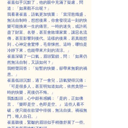
崔嘉似乎沉默了，他的眼中充滿了疑慮，問
道：「如果觀不出呢？」
我看著崔嘉，語氣更加慎重：「當淫慾熾盛，
無法自制時，想想後果，你會發現這一刻的快
樂可能換來一生的痛苦。一時的迷失，或許耗
盡了財富、名譽，甚至會敗壞家業，讓惡名流
傳，甚至影響到後代。這樣的後果，若真能想
到，心神定會驚悸，毛骨悚然。這時，哪怕是
冷靜下來，也能帶來片刻的清涼。」
崔嘉深吸了一口氣，眉頭緊鎖，問：「如果仍
然無法自制，又該如何？」
我輕聲回答：「短暫的快樂，卻帶來無窮的禍
患。」
崔嘉低頭沉默，過了一會兒，語氣變得沉痛：
「可是很多人，甚至明知道如此，依然貪戀一
時的快樂，死後仍不悔。」
我點點頭，心中頗有感觸：「是的，正如佛
言，『樂即是空，色即是空。』 這些人看不
破，便只能在欲望中徘徊，無法自拔。禍福無
門，唯人自召。」
崔嘉聽後，緊皺的眉頭似乎稍微舒展了一些。