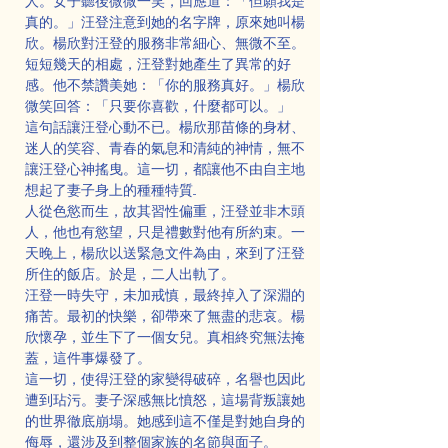
人。女子聽後微微一笑，回應道：「但願我是
真的。」汪登注意到她的名字牌，原來她叫楊
欣。楊欣對汪登的服務非常細心、無微不至。
短短幾天的相處，汪登對她產生了異常的好
感。他不禁讚美她：「你的服務真好。」楊欣
微笑回答：「只要你喜歡，什麼都可以。」
這句話讓汪登心動不已。楊欣那苗條的身材、
迷人的笑容、青春的氣息和清純的神情，無不
讓汪登心神搖曳。這一切，都讓他不由自主地
想起了妻子身上的種種特質...
人從色慾而生，故其習性偏重，汪登並非木頭
人，他也有慾望，只是禮數對他有所約束。一
天晚上，楊欣以送緊急文件為由，來到了汪登
所住的飯店。於是，二人出軌了。
汪登一時失守，未加戒慎，最終掉入了深淵的
痛苦。最初的快樂，卻帶來了無盡的悲哀。楊
欣懷孕，並生下了一個女兒。真相終究無法掩
蓋，這件事爆發了。
這一切，使得汪登的家變得破碎，名譽也因此
遭到玷污。妻子深感無比憤怒，這場背叛讓她
的世界徹底崩塌。她感到這不僅是對她自身的
侮辱，還涉及到整個家族的名節與面子。