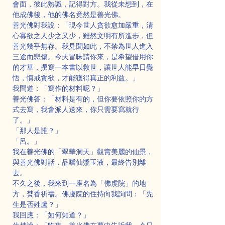
會面，彼此熟識，記得對方。我從未想到，在
他成佛後，他的佛名竟然是善光佛。
善光佛對我說：「現今世人貪欲愈加嚴重，清
心寡欲之人少之又少，雖然文明有所進步，但
善光幾乎無存。我見聞如此，不禁為世人進入
三途而悲傷。今天冒昧請你來，是希望借用你
的才華，撰寫一本書以救世，讓世人能早日覺
悟，慎戒貪欲，才能獲得真正的利益。」
我問道：「寫作的材料呢？」
善光佛答：「材料是有的，但你要依照你的方
式去寫，我會派人送來，你只需要寫就行
了。」
「那人是誰？」
「呂。」
我在善光佛的「翠華洞天」觀賞美麗的仙景，
與善光佛對話，品嚐仙漿玉液，最終告別離
去。
不久之後，我來到一座名為「佛虔院」的地
方，焚香祈禱。佛虔院的住持向我詢問：「先
生是否姓盧？」
我回應：「如何知道？」