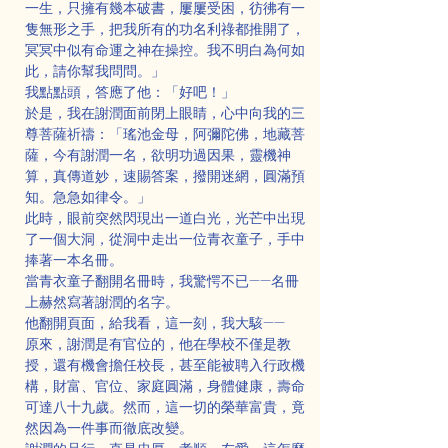
一生，只擁有幾本破書，屢屢受困，彷彿有一
隻無形之手，把我所有的功名利祿都推開了，
冥冥中似有命運之神在操控。我不明白為何如
此，請你幫我問問。」
我點點頭，答應了他：「好吧！」
於是，我在謝潤面前閉上眼睛，心中向我的三
尊菩薩祈禱：「瑤池金母，阿彌陀佛，地藏菩
薩，今有謝潤一名，欲明功過因果，靈機神
算，真傳道妙，速賜答案，撥開迷網，圓滿預
知。急急如律令。」
此時，眼前突然閃現出一道白光，光芒中出現
了一個大洞，從洞中走出一位青衣童子，手中
捧著一本名冊。
當青衣童子翻開名冊時，我驚愕不已——名冊
上赫然寫著謝潤的名字。
他翻開頁面，給我看，這一刻，我大駭——
原來，謝潤是有官位的，他在學校不僅是教
授，還有機會擔任校長，甚至能被聘入行政機
構，財富、官位、家庭圓滿，身體健康，壽命
可達八十九歲。然而，這一切的榮華富貴，竟
然因為一件事而徹底改變。