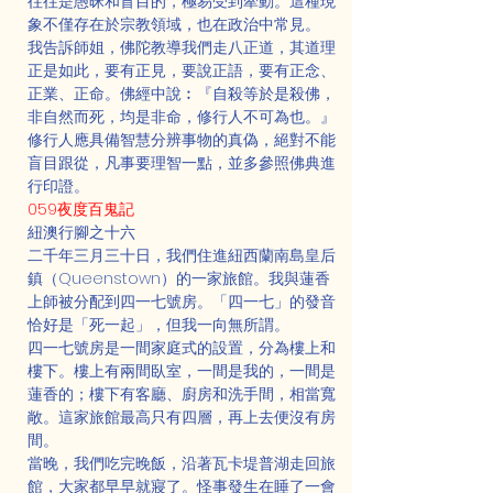
往往是愚昧和盲目的，極易受到牽動。這種現
象不僅存在於宗教領域，也在政治中常見。
我告訴師姐，佛陀教導我們走八正道，其道理
正是如此，要有正見，要說正語，要有正念、
正業、正命。佛經中說︰『自殺等於是殺佛，
非自然而死，均是非命，修行人不可為也。』
修行人應具備智慧分辨事物的真偽，絕對不能
盲目跟從，凡事要理智一點，並多參照佛典進
行印證。
059夜度百鬼記
紐澳行腳之十六
二千年三月三十日，我們住進紐西蘭南島皇后
鎮（Queenstown）的一家旅館。我與蓮香
上師被分配到四一七號房。「四一七」的發音
恰好是「死一起」，但我一向無所謂。
四一七號房是一間家庭式的設置，分為樓上和
樓下。樓上有兩間臥室，一間是我的，一間是
蓮香的；樓下有客廳、廚房和洗手間，相當寬
敞。這家旅館最高只有四層，再上去便沒有房
間。
當晚，我們吃完晚飯，沿著瓦卡堤普湖走回旅
館，大家都早早就寢了。怪事發生在睡了一會