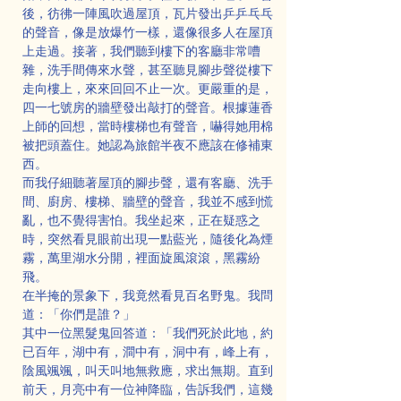
後，彷彿一陣風吹過屋頂，瓦片發出乒乒乓乓
的聲音，像是放爆竹一樣，還像很多人在屋頂
上走過。接著，我們聽到樓下的客廳非常嘈
雜，洗手間傳來水聲，甚至聽見腳步聲從樓下
走向樓上，來來回回不止一次。更嚴重的是，
四一七號房的牆壁發出敲打的聲音。根據蓮香
上師的回想，當時樓梯也有聲音，嚇得她用棉
被把頭蓋住。她認為旅館半夜不應該在修補東
西。
而我仔細聽著屋頂的腳步聲，還有客廳、洗手
間、廚房、樓梯、牆壁的聲音，我並不感到慌
亂，也不覺得害怕。我坐起來，正在疑惑之
時，突然看見眼前出現一點藍光，隨後化為煙
霧，萬里湖水分開，裡面旋風滾滾，黑霧紛
飛。
在半掩的景象下，我竟然看見百名野鬼。我問
道：「你們是誰？」
其中一位黑髮鬼回答道：「我們死於此地，約
已百年，湖中有，澗中有，洞中有，峰上有，
陰風颯颯，叫天叫地無救應，求出無期。直到
前天，月亮中有一位神降臨，告訴我們，這幾