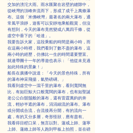
交加的滂沱大雨。雨水匯聚在岩壁的縫隙中，
從峽灣的頂峰奔流而下，形成了成千上萬條瀑
布。這個「米佛峽灣」最著名的兩大瀑布，通
常風平浪靜，遊客可以安靜地乘船觀賞，但沒
有想到，今天的瀑布竟然變成八萬四千條，從
虛空中垂下的「哈達」。
我要告訴大家，這段乘船的時間是兩小時，而
在這兩小時裡，我們看到了數不盡的瀑布，這
兩小時的經歷，仿佛比一生的時間還要豐富。
就連帶團十一年的導遊也表示：「他從未見過
如此特殊的景象！」
船長在廣播中說道：「今天的景色特殊，所有
的瀑布神采飛揚，氣勢磅礡。」
我看到虛空中一瀉千里的瀑布，看到寬闊無
比，有如巨鯨大口般寬闊的瀑布，也有如聖誕
老公公白鬍鬚般的瀑布，還有雷霆萬鈞的奔
流，輕紗半遮的瀑布，涓涓細流的瀑布。瀑布
或分開或合流，合流後再分開，有的流向一
處，有的又分多層，奇形怪狀，應有盡有。
我看得目瞪口呆，無言以對。蓮戒上師、蓮寧
上師、蓮緻上師等人跑到甲板上拍照，並在磅