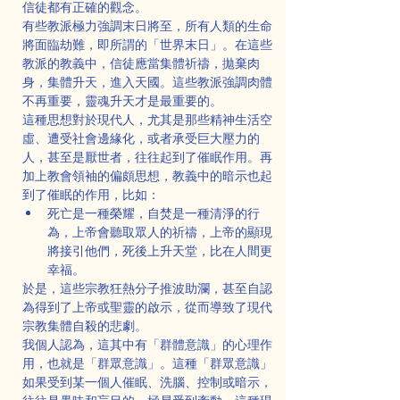
信徒都有正確的觀念。
有些教派極力強調末日將至，所有人類的生命
將面臨劫難，即所謂的「世界末日」。在這些
教派的教義中，信徒應當集體祈禱，拋棄肉
身，集體升天，進入天國。這些教派強調肉體
不再重要，靈魂升天才是最重要的。
這種思想對於現代人，尤其是那些精神生活空
虛、遭受社會邊緣化，或者承受巨大壓力的
人，甚至是厭世者，往往起到了催眠作用。再
加上教會領袖的偏頗思想，教義中的暗示也起
到了催眠的作用，比如：
死亡是一種榮耀，自焚是一種清淨的行
為，上帝會聽取眾人的祈禱，上帝的顯現
將接引他們，死後上升天堂，比在人間更
幸福。
於是，這些宗教狂熱分子推波助瀾，甚至自認
為得到了上帝或聖靈的啟示，從而導致了現代
宗教集體自殺的悲劇。
我個人認為，這其中有「群體意識」的心理作
用，也就是「群眾意識」。這種「群眾意識」
如果受到某一個人催眠、洗腦、控制或暗示，