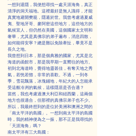
一想到退隱，我便想尋找一處天涯海角，真正
清淨的洞天福地。這裡最好是無人識得，才能
真實地避開樊籠，隱遁於世。我曾考慮過夏威
夷、聖地牙哥、麥阿密這些地方，這些地方的
氣候宜人，但仍然在美國，這個國家太文明和
奢華，尤其是真佛宗的弟子遍布，消息四散，
如何能得安寧？總是難以免除牽扯，畢竟不是
長久之地。
我曾想到日本，那是個典雅的國家，尤其是北
海道的函館市，那是我早期一直嚮往的地方。
初到北海道時，覺得地靈甚佳，有奪天地之秀
氣，若恍若惚，非常的喜歡。不過，一到冬
季，雪花飄落，冰塊鋪地，年紀大的人怎能承
受這般冷冽的氣候，這樣隱居是否合適？
當然，我也考慮過澳大利亞和紐西蘭，這兩個
地方也很適合，但那裡的真佛宗弟子也不少。
所以，我最終想到的是位於美洲和澳洲之間的
「南太平洋的島國」。一想到南太平洋的島國
時，我的精神便為之一振，那不正是我尋找的
「天涯海角」嗎？
南太平洋有三大島國：