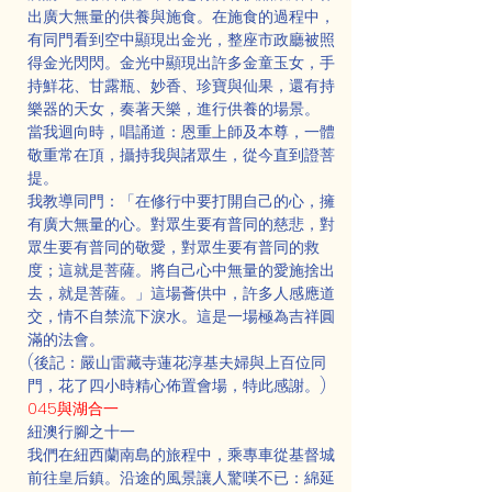
出廣大無量的供養與施食。在施食的過程中，
有同門看到空中顯現出金光，整座市政廳被照
得金光閃閃。金光中顯現出許多金童玉女，手
持鮮花、甘露瓶、妙香、珍寶與仙果，還有持
樂器的天女，奏著天樂，進行供養的場景。
當我迴向時，唱誦道：恩重上師及本尊，一體
敬重常在頂，攝持我與諸眾生，從今直到證菩
提。
我教導同門：「在修行中要打開自己的心，擁
有廣大無量的心。對眾生要有普同的慈悲，對
眾生要有普同的敬愛，對眾生要有普同的救
度；這就是菩薩。將自己心中無量的愛施捨出
去，就是菩薩。」這場薈供中，許多人感應道
交，情不自禁流下淚水。這是一場極為吉祥圓
滿的法會。
(後記：嚴山雷藏寺蓮花淳基夫婦與上百位同
門，花了四小時精心佈置會場，特此感謝。)
045與湖合一
紐澳行腳之十一
我們在紐西蘭南島的旅程中，乘專車從基督城
前往皇后鎮。沿途的風景讓人驚嘆不已：綿延