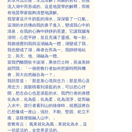
於冰河流出後，水流溶解了周圍的岩石，然後
流入湖中而形成的。這是地質學的解釋，而唯
有地質學家能夠清楚地講解。
我望著這片牛奶藍的湖水，深深吸了一口氣，
這湖的水彷彿由我的鼻子進入，變成我心中的
清泉，在我的心胸中靜靜的晃盪。它讓我腦海
清明，心思平靜，並且充滿了靈感。每一刻，
我都感覺到我與這湖融為一體，湖變成了我，
我也變成了湖，兩者合而為一。我靜靜地站
立，與天、地、湖融為一體。
當我們離開狄卡波湖，乘坐巴士時，吳淑美師
姐問我：「一個密教行者如何把握時間與機
會，與大自然融合為一？」
我回答道：「那是靠心境與念力；那是用心及
用念力；當眼睛看到湛藍的水，可以把心抒
開，想念自心也是湛藍的水。我們行者的身體
化為水，化為藍，化為柔，化為清淨，從而融
入水中。當行者看到山的雄偉時，就應該將自
己想像成一座山，強壯、不動、堅固、屹立不
搖，這樣便能融入山中。」
密教有云： 風來就化為風，來就化為水，這
一切是活的，全世界是活的。