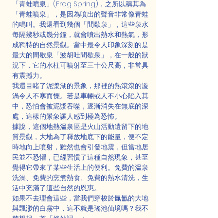
「青蛙噴泉」(Frog Spring)，之所以稱其為
「青蛙噴泉」，是因為噴出的聲音非常像青蛙
的鳴叫。我還看到幾個「間歇泉」，這些泉水
每隔幾秒或幾分鐘，就會噴出熱水和熱氣，形
成獨特的自然景觀。當中最令人印象深刻的是
最大的間歇泉「波胡吐間歇泉」，在一般的狀
況下，它的水柱可噴射至三十公尺高，非常具
有震撼力。
我還目睹了泥漿湖的景象，那裡的熱滾滾的漩
渦令人不寒而慄。若是車輛或人不小心陷入其
中，恐怕會被泥漿吞噬，逐漸消失在無底的深
處，這樣的景象讓人感到極為恐怖。
據說，這個地熱溫泉區是火山活動遺留下的地
質景觀，大地為了釋放地底下的能量，便不定
時地向上噴射，雖然也會引發地震，但當地居
民並不恐懼，已經習慣了這種自然現象，甚至
覺得它帶來了某些生活上的便利。免費的溫泉
洗澡、免費的烹煮熱食、免費的熱水清洗，生
活中充滿了這些自然的恩惠。
如果不去理會這些，當我們穿梭於氤氳的大地
與飄渺的白霧中，這不就是瑤池仙境嗎？我不