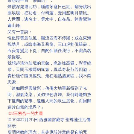
禁想起一首「修仙詞」：
煙霞深處運元功，睡醒茅廬日已紅。翻身跳出
塵埃境，把功名，付轉蓬，受用些明月清風。
人世間，逃名士，雲水中，自在翁。跨青鸞遊
遍山峰。
又有一首詩：
性似浮雲意似風，飄流四海不停蹤；或在東海
觀皓月，或臨南海又乘龍。三山虎豹俱騎盡，
五嶽青鸞足下從；自酌仙酒任我行，不識高名
最從容。
我想起瑤池仙境的景象，崑崙峰高聳，彩雲繞
頂，天闕玉樓隱約氤氳，異草奇花芬芳四溢，
青松脆竹隨風搖曳。走在地熱溫泉區，我不禁
思索：
「這如同煙霞散彩，仿佛大地重新得到了光
明，濕氣染染，又似徑色含煙。我何時能夠放
下世間的繁事，遠離人間的眾生度化，而回歸
這片自然的境界？」
103三密合一的力量
1999年12月25日 西雅圖雷藏寺 聖尊蓮生活佛
開示
所謂密教的理念，首先應該注意的是它的咒