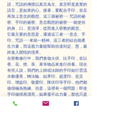
語，咒語的傳授以真言為主。真言即是真實的
語言，是如來的心。接著，要配合手印，並且
再加上意念的觀想。這三個祕密——咒語的祕
密、手印的祕密、意念觀想的祕密——能使你
的身、口、意清淨，從而進入密教的殿堂。
它最主要的意思是，通過這三者——意念、手
印、咒語——來統一精神。這三者的結合能產
生力量，而這股力量能幫助你達到定、慧，最
終進入開悟的境界。
在密教修行中，我們會做火供、比手印，並以
香、花、燈、茶、果等物品來進行供養。現在
有些人說，我們的上師或法師的手印如行雲流
水般優美，轉法輪、結界印、超度印、息災
印、增益印、敬愛印、降伏印等手印，他們都
做得極為熟練。但是，這裡有一個問題：即使
手印做得再漂亮，如果發不出力量，那也只是
在演歌仔戲。歌仔戲包括身體，否則就像是布
袋戲。
手印是有力量的，並且必須與意念和咒語相配
合，三者必須合一。這三個祕密在修行者身上
顯示出精神的統一，從而發出強大的力量，這