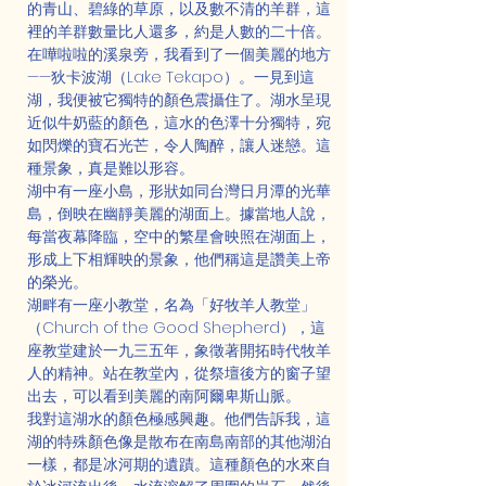
的青山、碧綠的草原，以及數不清的羊群，這
裡的羊群數量比人還多，約是人數的二十倍。
在嘩啦啦的溪泉旁，我看到了一個美麗的地方
——狄卡波湖（Lake Tekapo）。一見到這
湖，我便被它獨特的顏色震攝住了。湖水呈現
近似牛奶藍的顏色，這水的色澤十分獨特，宛
如閃爍的寶石光芒，令人陶醉，讓人迷戀。這
種景象，真是難以形容。
湖中有一座小島，形狀如同台灣日月潭的光華
島，倒映在幽靜美麗的湖面上。據當地人說，
每當夜幕降臨，空中的繁星會映照在湖面上，
形成上下相輝映的景象，他們稱這是讚美上帝
的榮光。
湖畔有一座小教堂，名為「好牧羊人教堂」
（Church of the Good Shepherd），這
座教堂建於一九三五年，象徵著開拓時代牧羊
人的精神。站在教堂內，從祭壇後方的窗子望
出去，可以看到美麗的南阿爾卑斯山脈。
我對這湖水的顏色極感興趣。他們告訴我，這
湖的特殊顏色像是散布在南島南部的其他湖泊
一樣，都是冰河期的遺蹟。這種顏色的水來自