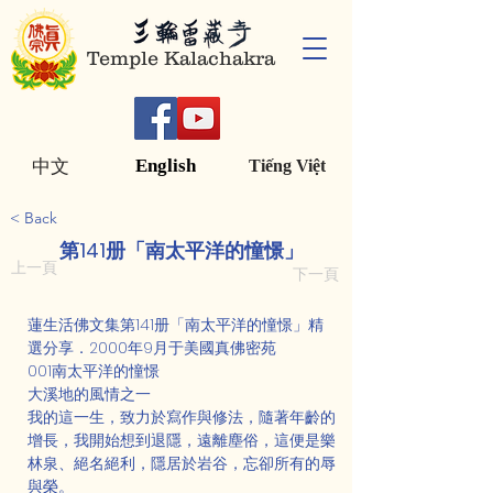
Temple Kalachakra
English
中文
Tiếng Việt
< Back
第141册「南太平洋的憧憬」
上一頁
下一頁
蓮生活佛文集第141册「南太平洋的憧憬」精
選分享．2000年9月于美國真佛密苑
001南太平洋的憧憬
大溪地的風情之一
我的這一生，致力於寫作與修法，隨著年齡的
增長，我開始想到退隱，遠離塵俗，這便是樂
林泉、絕名絕利，隱居於岩谷，忘卻所有的辱
與榮。