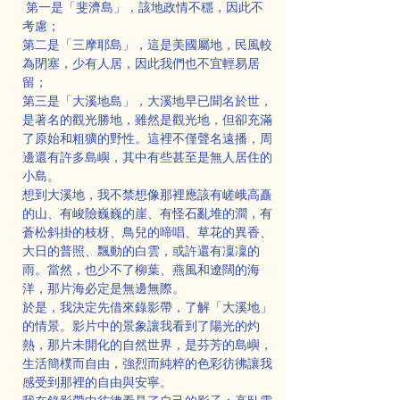
 第一是「斐濟島」，該地政情不穩，因此不
考慮；
第二是「三摩耶島」，這是美國屬地，民風較
為閉塞，少有人居，因此我們也不宜輕易居
留；
第三是「大溪地島」，大溪地早已聞名於世，
是著名的觀光勝地，雖然是觀光地，但卻充滿
了原始和粗獷的野性。這裡不僅聲名遠播，周
邊還有許多島嶼，其中有些甚至是無人居住的
小島。
想到大溪地，我不禁想像那裡應該有嵯峨高矗
的山、有峻險巍巍的崖、有怪石亂堆的澗，有
蒼松斜掛的枝枒、鳥兒的啼唱、草花的異香、
大日的普照、飄動的白雲，或許還有凜凜的
雨。當然，也少不了柳葉、燕風和遼闊的海
洋，那片海必定是無邊無際。
於是，我決定先借來錄影帶，了解「大溪地」
的情景。影片中的景象讓我看到了陽光的灼
熱，那片未開化的自然世界，是芬芳的島嶼，
生活簡樸而自由，強烈而純粹的色彩彷彿讓我
感受到那裡的自由與安寧。