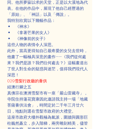
同。他所夢寐以求的天堂，正是以大溪地為代
表。在他的作品中，展現了他自己經歷過的
「原始」、「神話」以及「傳說」。
我特別欣賞以下幾幅作品：
《神水》
《拿著芒果的女人》
《神像前的女子》
這些人物的表情令人深思。
此外，當高更得知自己最疼愛的女兒去世時，
他畫了一幅極具深意的畫作——《我們從何處
來？我們是誰？我們往何處去？》這幅畫道出
了世人對生命的疑惑與迷茫，值得我們現代人
深思！
029雪梨行政廳的薈供
紐澳行腳之五
真佛宗在澳洲雪梨市有一座「嚴山雷藏寺」，
寺院住持蓮花寶康因此邀請我主持一場「地藏
菩薩薈供法會」，時間定於二千年三月廿六
日，地點則選在雪梨市政府的大禮堂。
這座市政府大樓外觀極為氣派，圍牆與圓形巨
柱巍然矗立，步入階梯，兩旁雕刻精美，儘管