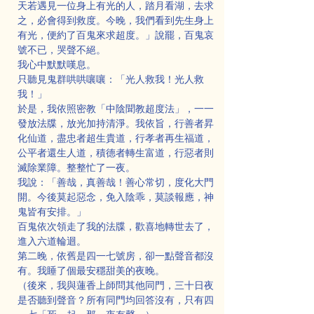
天若遇見一位身上有光的人，踏月看湖，去求
之，必會得到救度。今晚，我們看到先生身上
有光，便約了百鬼來求超度。」說罷，百鬼哀
號不已，哭聲不絕。
我心中默默嘆息。
只聽見鬼群哄哄嚷嚷：「光人救我！光人救
我！」
於是，我依照密教「中陰聞教超度法」，一一
發放法牒，放光加持清淨。我依旨，行善者昇
化仙道，盡忠者超生貴道，行孝者再生福道，
公平者還生人道，積德者轉生富道，行惡者則
滅除業障。整整忙了一夜。
我說：「善哉，真善哉！善心常切，度化大門
開。今後莫起惡念，免入陰乖，莫談報應，神
鬼皆有安排。」
百鬼依次領走了我的法牒，歡喜地轉世去了，
進入六道輪迴。
第二晚，依舊是四一七號房，卻一點聲音都沒
有。我睡了個最安穩甜美的夜晚。
（後來，我與蓮香上師問其他同門，三十日夜
是否聽到聲音？所有同門均回答沒有，只有四