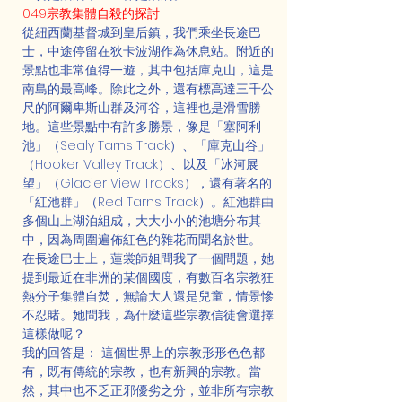
049宗教集體自殺的探討
從紐西蘭基督城到皇后鎮，我們乘坐長途巴
士，中途停留在狄卡波湖作為休息站。附近的
景點也非常值得一遊，其中包括庫克山，這是
南島的最高峰。除此之外，還有標高達三千公
尺的阿爾卑斯山群及河谷，這裡也是滑雪勝
地。這些景點中有許多勝景，像是「塞阿利
池」（Sealy Tarns Track）、「庫克山谷」
（Hooker Valley Track）、以及「冰河展
望」（Glacier View Tracks），還有著名的
「紅池群」（Red Tarns Track）。紅池群由
多個山上湖泊組成，大大小小的池塘分布其
中，因為周圍遍佈紅色的雜花而聞名於世。
在長途巴士上，蓮裳師姐問我了一個問題，她
提到最近在非洲的某個國度，有數百名宗教狂
熱分子集體自焚，無論大人還是兒童，情景慘
不忍睹。她問我，為什麼這些宗教信徒會選擇
這樣做呢？
我的回答是： 這個世界上的宗教形形色色都
有，既有傳統的宗教，也有新興的宗教。當
然，其中也不乏正邪優劣之分，並非所有宗教