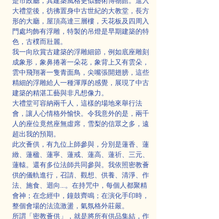
是市政廳，其建築風格更似藝術博物館。進入
大禮堂後，彷彿置身中古世紀的大教堂，長方
形的大廳，屋頂高達三層樓，天花板及四周入
門處均飾有浮雕，特製的吊燈是早期建築的特
色，古樸而壯麗。
我一向欣賞古建築的浮雕細節，例如底座雕刻
成象形，象鼻捲著一朵花，象背上又有雲朵，
雲中飛翔著一隻青面鳥，尖嘴張開翅膀，這些
精細的浮雕給人一種渾厚的感覺，展現了中古
建築的精湛工藝與非凡想像力。
大禮堂可容納兩千人，這樣的場地來舉行法
會，讓人心情格外愉快。令我意外的是，兩千
人的座位竟然座無虛席，雪梨的信眾之多，遠
超出我的預期。
此次薈供，有九位上師參與，分別是蓮香、蓮
緻、蓮楹、蓮寧、蓮戒、蓮高、蓮祈、三元、
蓮轅。還有多位法師共同參與。我依照密教薈
供的儀軌進行，召請、觀想、供養、清淨、作
法、施食、迴向……。在持咒中，每個人都聚精
會神；在念經中，鐘鼓齊鳴；在演化手印時，
整個會場的法流激盪，氣氛格外莊嚴。
所謂「密教薈供」，就是將所有供品集結，作