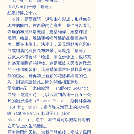
一七「死一起」那一夜有聲。）
063八萬四千條「哈達」
紐澳行腳之十八
「哈達」是西藏語，通常由布製成，形狀像是
現在的圍巾。在西藏的寺廟中，我們可以看到
寺廟的布局非常嚴謹，建築雄偉，殿堂輝煌，
雕塑、繪畫、堆繡和幡幢等裝飾品都極為精
美。而在佛像上、法座上，常見飄動著色彩純
白或絢麗的絲質長布飄帶，這就是「哈達」。
西藏人不僅會將「哈達」掛在佛像上，也將其
作為互相贈送的禮物。這是藏族人民表達敬意
的一種傳統習俗，這種禮儀非常細膩且富有深
刻的感受。若再加上新穎的花樣和絢麗的色
彩，則更能讓彼此之間的關係相互輝映。
當我們來到「米佛峽灣」（Milford Sound）
並登上遊覽船時，可以欣賞到高達一百五十公
尺的鮑恩瀑布（Bowen Falls）、斯特林瀑布
（Stiring Falls），還有聳立海面上的米特雷
峰（Mitre Peak）和獅子山（Lion 
Mountain）。途中，我們還可以觀察到海豹
在海岩上的生態活動。
原本微雨的天氣，當我們登船後，變成了風雨