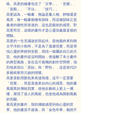
格。高更的繪畫包含了「文學」、「音樂」、
「直觀」、「手法」、「技巧」。
高更認為，一幅畫，無論是畫人物、靜物還是
風景，每一幅畫都擁有韻味，而這種韻味正是
畫者的個性所表達的，這也是藝術的感受。對
高更而言，這樣的畫作才是心靈深處最直接的
體驗。
高更的一生充滿波折與起伏。當他最終來到南
太平洋的小島時，不是為了逃避現實，而是尋
找心靈的寧靜與安慰，尋找一個屬於自己的天
堂。他的畫作從這時開始，便遠離了本土畫作
的典型風格，並在這片孤獨的創作空間裡，強
烈地表現出「原始」與「野性」，這是當代許
多藝術家所欠缺的情愫。
高更喜歡用顏色來表達情感，這不一定需要
「寫實」，而是直接來自內心的感受。他的畫
風迥異於傳統寫實，使他在藝術上更上一層
樓，展現了迷人的風範，也使他成為開創風氣
的先驅。
看高更的畫作，我彷彿能感受到他心靈的世
界。他的畫並不虛偽，與「金色年華」截然不