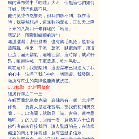
礴的瀑布聲中「哇哇」大叫，但無論他們如何
呼喊，我們也聽不見。
他們笑聲依然響亮，但我們聽不到。就在這
時，我突然想起，這無數的瀑布，正如天上降
下來的八萬四千條祥瑞的「哈達」！
我記起一段斷斷續續的詩句：
瀟瀟灑灑，密密層層，也有鵝毛風捲，也有蕩
蕩飄飄；後來，千流，萬流，颼颼急雨，凜凜
巨流，滿天霧氣，遍地征雲。這時節，威武軒
昂，嗔顯吶喊，千軍萬馬，乾坤晃動……
就在這時，我覺察到，這些瀑布已經進入了我
的心中，洗淨了我心中的一切障礙。我發願，
願所有眾生的業障也能夠被洗盡。
073勉勵：北岸同修會
紐澳行腳之二十三
在紐西蘭北島奧克蘭，真佛宗有一個「北岸同
修會」，負責人是蓮花富琪。當我們初到奧克
蘭，一走出海關，就聽見「嗡。古魯。蓮生悉
地吽。」的咒音，回頭一看，竟然有六十位真
佛行者前來迎接我們，讓人驚訝的是，在這樣
偏遠的南太平洋島國，竟有這麼多信眾。