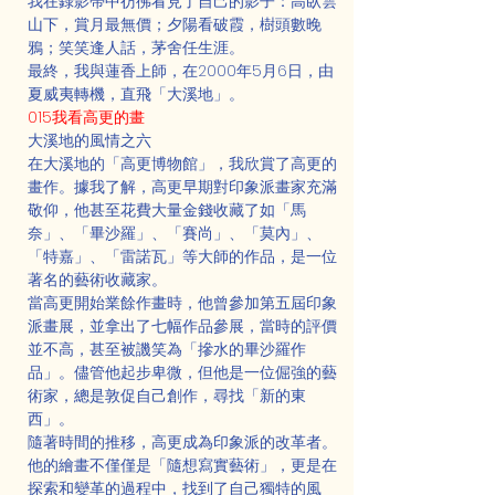
我在錄影帶中彷彿看見了自己的影子：高臥雲
山下，賞月最無價；夕陽看破霞，樹頭數晚
鴉；笑笑逢人話，茅舍任生涯。
最終，我與蓮香上師，在2000年5月6日，由
夏威夷轉機，直飛「大溪地」。
015我看高更的畫
大溪地的風情之六
在大溪地的「高更博物館」，我欣賞了高更的
畫作。據我了解，高更早期對印象派畫家充滿
敬仰，他甚至花費大量金錢收藏了如「馬
奈」、「畢沙羅」、「賽尚」、「莫內」、
「特嘉」、「雷諾瓦」等大師的作品，是一位
著名的藝術收藏家。
當高更開始業餘作畫時，他曾參加第五屆印象
派畫展，並拿出了七幅作品參展，當時的評價
並不高，甚至被譏笑為「摻水的畢沙羅作
品」。儘管他起步卑微，但他是一位倔強的藝
術家，總是敦促自己創作，尋找「新的東
西」。
隨著時間的推移，高更成為印象派的改革者。
他的繪畫不僅僅是「隨想寫實藝術」，更是在
探索和變革的過程中，找到了自己獨特的風