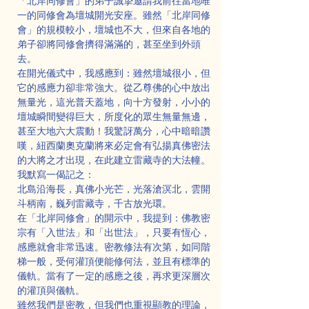
「北岸同修會」的弟子誠摯邀請我前往當地唯
一的同修會為壇城開光安座。雖然「北岸同修
會」的規模較小，壇城也不大，但來自各地的
弟子卻將同修會擠得滿滿的，甚至坐到外頭
去。
在開光儀式中，我感應到：雖然壇城很小，但
它的感應力卻非常強大。從乙尊佛的心中放出
無量光，這光普天蓋地，向十方發射，小小的
壇城瞬間變得巨大，所度化的眾生無量無邊，
甚至大地六大震動！我驚訝萬分，心中暗暗讚
嘆，紐西蘭奧克蘭將來必定會有弘揚真佛密法
的大將之才出現，在此建立雷藏寺的大法幢。
我默寫一偈記之：
北島沿海長，真佛小光芒，光落滄溟北，雲開
斗柄南，巍列雷藏寺，千古放光環。
在「北岸同修會」的開示中，我提到：佛教密
宗有「入世法」和「出世法」，只要有恆心，
感應就會非常迅速。密教修法有次第，如同階
梯一般，受何灌頂便能修何法，並且有標準的
儀軌。當有了一定的感應之後，再求更深層次
的灌頂與儀軌。
雖然我們是密教，但我們也重視顯教的理論，