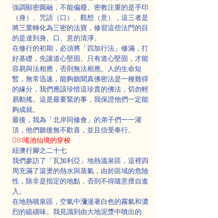
強調顯密圓融，不能偏廢。密教注重的是手印
（身）、咒語（口）、觀想（意），這三者是
將三業轉化為三密的法寶，修習這些法門的目
的是達到身、口、意的清淨。
在修行的初期，必須將「四加行法」修滿，打
好基礎，先讓道心堅固。只有道心堅固，才能
容易與法相應，否則無法相應。人的生命短
暫，無常迅速，能夠聽聞真佛密法是一種難得
的緣分，我們應該珍惜這珍貴的佛法，切勿輕
易動搖。這是最要緊的事，我保證他們一定能
夠成就。
最後，我為「北岸同修會」的弟子們一一灌
頂，他們聽後無不歡喜，並且信受奉行。
081瑤池仙境的穿梭
紐澳行腳之二十七
我們參訪了「瓦加利亞」地熱溫泉區，這裡四
周充滿了滾燙的熱水與蒸氣，由於區域的危險
性，除非是指定的地點，否則不得隨意擅自進
入。
在地熱噴泉區，空氣中瀰漫著白色的霧氣和濃
烈的硫磺味。我見識到由大地泥漿中噴出的