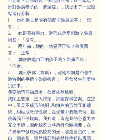
不足道？若請教後，佛陀責怪我，豈不尷尬？
針對魯廣妻子的「夢遊症」，我提出了一些疑
點進行分析：
1.      她的過去是否有病歷？魯廣回答：「沒
有。」
2.      她是否有壓力、過勞或曾受刺激？魯廣
回答：「沒有。」
3.      兩年前，她的一切是否正常？魯廣回
答：「正常。」
4.      她會咬噬自己的孩子嗎？魯廣回答：
「不會。」
5.      她只咬你（魯廣），你兩年前是否發生
過特別的事情？魯廣答道：「不曾發生什麼特
別的事。」
我要他再仔細思考，魯廣依然搖頭。
我閉上雙眼，進入禪定，試圖探尋答案。在定
中，看見不成形的臉孔和扭曲的形體互相纏
繞，糾結成奇形怪狀，在光暈中忽隱忽現，圍
繞著我不停旋轉。我知道，這是我的心靈尚未
完全平靜，因此我努力將所有念頭拋開，在一
片光暈中發現兩點較亮的光，那是藍色的，來
自一個身影，雖然臉部和身體模糊難以辨認，