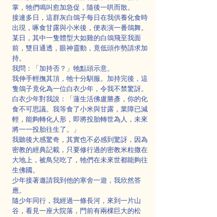
掌，牠們鳴叫愈加急促，隨後一哄而散。
接連多日，這群灰白鴿子每日在我供養化食時
出現，啄食甘露與小米後，便表演一番鴿舞。
某日，其中一隻體型大如雞的白鴿飛至我面
前，雙目通透，眼神靈動，竟低頭作勢請求加
持。
我問：「加持否？」牠點頭示意。
我伸手輕撫其頂，牠十分馴服。加持完後，這
隻鴿子竟化為一位白衣少年，令我不禁驚訝。
白衣少年對我說：「蓮生活佛盧勝彥，你的化
食不可思議。我等食了小米與甘露，業障已減
輕，能夠轉化人形，即將投胎轉世為人，未來
將一一投胎往生了。」
我聽後大感驚奇，其實也不必感到驚訝，因為
密教的經典記載，只要修行過的密教米粒撒在
大地上，被鳥兒吃了，牠們在未來世都能夠往
生佛國。
少年接著邀請我到他的寒舍一遊，我欣然答
應。
隨少年同行，我經過一條長河，來到一片山
谷，看見一座大院落，門前有兩棵巨大的松