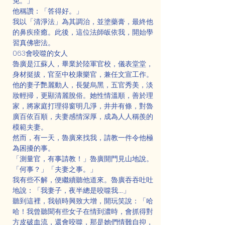
免。」
他稱讚：「答得好。」
我以「清淨法」為其調治，並塗藥膏，最終他
的鼻疾痊癒。此後，這位法師皈依我，開始學
習真佛密法。
063會咬噬的女人
魯廣是江蘇人，畢業於陸軍官校，儀表堂堂，
身材挺拔，官至中校康樂官，兼任文宣工作。
他的妻子艷麗動人，長髮烏黑，五官秀美，淡
妝輕掃，更顯清麗脫俗。她性情溫順，善於理
家，將家庭打理得窗明几淨，井井有條，對魯
廣百依百順，夫妻感情深厚，成為人人稱羨的
模範夫妻。
然而，有一天，魯廣來找我，請教一件令他極
為困擾的事。
「測量官，有事請教！」魯廣開門見山地說。
「何事？」「夫妻之事。」
我有些不解，便繼續聽他道來。魯廣吞吞吐吐
地說：「我妻子，夜半總是咬噬我……」
聽到這裡，我頓時興致大增，開玩笑說：「哈
哈！我曾聽聞有些女子在情到濃時，會抓得對
方皮破血流，還會咬噬，那是她們情難自抑，