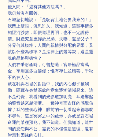
我默然不語。
他又問：「還有其他方法嗎？」
我仍然沒有回答。
石城急切地說：「是駝背土地公要我來的！」
我閉上雙眼，沉思許久。我知道，這類事情多
如恆河沙數，即便道理再明，也不一定說得
清。財產究竟應歸於兄弟、夫妻，還是父子？
分界何其模糊，人間的親情與分配的界限，又
該以什麼為標準？是法律上的幾等親，還是靈
魂的品格與德性？
人們在爭財產時，可曾想過：官居極品富萬
金，享用無多白髮侵；惟有存仁並積善，千秋
不朽在人心。
就在我與石城的對話中，我的內心似乎被觸
動，隱藏在身體深處的意象逐漸清晰起來。這
不是幻覺，我看到的光影愈加明亮，耳邊響起
的聲音越來越清晰。一種神奇而古怪的感覺佔
據了我的整個心神，眼前的一切看起來都那麼
不尋常。這是冥冥之中的啟示，亦或是對石城
命運的某種預兆，我不知道。但我知道，這世
間的恩怨與不公，需要的不僅僅是道理，還有
智慧和因緣的安排。