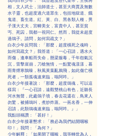
我問白衣少年：「我曾超度歷代皇帝，王侯將
相，文人武士，法師道士，甚至大商賈及無數
水子靈，也超度過六道眾生，包括地獄道、餓
鬼道、畜生道。紅、黃、白、黑各類人種，男
子漢大丈夫，宮幃美女，富貴中人，甚至貧
丐、死囚，我都一視同仁。然而，我從未超度
過鴿子。請問，如何寫疏文？」
白衣少年反問我：「那麼，超度橫死之魂時，
如何寫疏文？」我答道：「一心召請，遇水火
而傷，逢車船而失命，懸梁服毒，千年怨氣沉
沉，雷擊崖崩，刀槍無情，一點驚魂漾漾，暮
雨青煙寒鵲噪，秋風黃葉亂鴉飛，如此傷亡橫
死者，一類孤魂速來臨，嗡阿吽。」
白衣少年接著說：「那麼，超度鴿魂，可以這
樣寫：『一心召請，遠觀雙桃山有色，近聽長
河水無聲，此處鴿子墳，春去花還在，鳥來人
勿驚，被捕鴿叫，煮炒炸蒸。一爇名香，一伸
召請，此類鴿魂速來臨，嗡阿吽。』」
我點頭稱讚：「甚好！」
白衣少年接著懇求：「務必為我們結開咽喉
印！」我問：「為何？」
少年解釋：「如果開了咽喉，我等轉世為人，