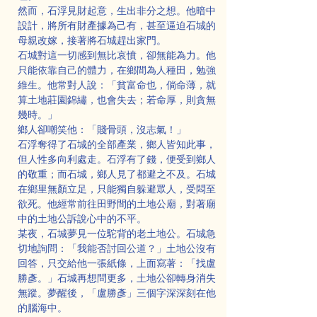
然而，石浮見財起意，生出非分之想。他暗中
設計，將所有財產據為己有，甚至逼迫石城的
母親改嫁，接著將石城趕出家門。
石城對這一切感到無比哀憤，卻無能為力。他
只能依靠自己的體力，在鄉間為人種田，勉強
維生。他常對人說：「貧富命也，倘命薄，就
算土地莊園錦繡，也會失去；若命厚，則貪無
幾時。」
鄉人卻嘲笑他：「賤骨頭，沒志氣！」
石浮奪得了石城的全部產業，鄉人皆知此事，
但人性多向利處走。石浮有了錢，便受到鄉人
的敬重；而石城，鄉人見了都避之不及。石城
在鄉里無顏立足，只能獨自躲避眾人，受悶至
欲死。他經常前往田野間的土地公廟，對著廟
中的土地公訴說心中的不平。
某夜，石城夢見一位駝背的老土地公。石城急
切地詢問：「我能否討回公道？」土地公沒有
回答，只交給他一張紙條，上面寫著：「找盧
勝彥。」石城再想問更多，土地公卻轉身消失
無蹤。夢醒後，「盧勝彥」三個字深深刻在他
的腦海中。