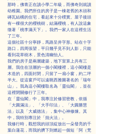
那時，佛青正在讀小學二年級，而佛奇則就讀
幼稚園。我們所住的房子是一棟老舊的木頭和
磚瓦結構的住宅，看起來十分樸實。屋子後頭
有一棵很大的櫻桃樹，結滿櫻桃，有人說這象
徵著「桃李滿天下」。我們一家人在這裡生活
了三年。
這個社區十分寧靜，馬路呈井字形。站在十字
路口，四周張望，平日幾乎見不到人影，只能
看到花草樹木，景色清幽怡人。
我們的房子是兩層建築，地下室算上共有三
層。我住在頂層的一個小閣樓裡，這小閣樓是
木造的，四面封閉，只留了一扇小窗，約二坪
半大。從這窗戶可以遠眺西雅圖著名的「瑞年
山」。我為這小閣樓取名為「靈仙閣」，並在
這裡閉關修行了三年。
在「靈仙閣」中，我專注於修習密教，依循
「大圓滿法」、「大手印法」、「大圓勝慧
法」以及「大威德法」，集中心神修煉。其
中，我特別專注於「拙火法」。
我修行時，觀想我的頭頂綻放出一朵發亮的千
葉白蓮花，而我的臍下則燃起一個短「阿（梵