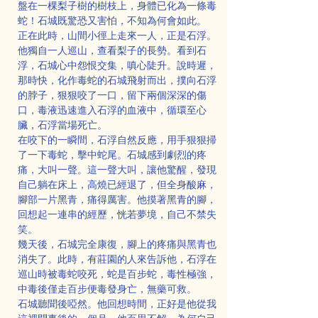
盤在一棵梨子樹的樹枝上，身體已化為一條毒
蛇！石城既驚恐又害怕，不知為何會如此。
正在此時，山間小徑上走來一人，正是石浮。
他獨自一人巡山，查看梨子的長勢。看到石
浮，石城心中怨恨交集，嗔心陡升。說時遲，
那時快，化作毒蛇的石城飛射而出，撲向石浮
的脖子，狠狠咬了一口，留下兩個深深的傷
口，毒液迅速進入石浮的血液中，循環至心
臟，石浮當場死亡。
在咬下的一瞬間，石浮自然反應，用手狠狠掃
了一下毒蛇，擊中蛇尾。石城感到劇烈的疼
痛，大叫一聲。這一聲大叫，讓他驚醒，發現
自己躺在床上，高燒已經退了，但全身酸麻，
腳部一片黑青，痛得厲害。他摸著黑青的腳，
回想起一連串的經歷，恍若夢境，自己不禁失
笑。
幾天後，石城完全康復，腳上的疼痛與黑青也
消失了。此時，有莊園的人來告訴他，石浮在
巡山時被毒蛇咬死，蛇是百步蛇，毒性極強，
中毒後僅走百步便毒發身亡，無藥可救。
石城聽聞後啞然。他回想時間，正好是他從我