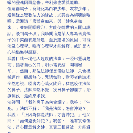
蟻的靈魂因而悲傷，舍利弗也愛莫能助。
但這群鴿子，竟能化為白衣少年、灰衣少年，
這無疑是密教法力的緣故，尤其要為鴿魂開咽
喉，需迎請「廣博身如來」與「妙色身如
來」，並結開咽喉印，方能使轉世的人開口說
話。談到鴿子墳，我聽聞這是某人專為售賣鴿
子的中菜館養殖所建，至於建墳的原因，可能
涉及心理學。唯有心理學才能解釋，或許是內
心的懺悔與慰藉。
我曾目睹一場他人超度的法事：一啞巴靈魂趨
前，指著自己的口，明示需要結「開咽喉
印」。然而，那位法師僅是儀軌法師，只會機
械運作，觀想無心，咒語如歌，對啞者的請求
全然忽視。啞者內心嗔火陡升，猛然咬住法師
的鼻子。法師渾然不覺，次日鼻子卻爛了，治
療無效，最終來求我。
法師問：「我的鼻子為何會爛？」我答：「沖
犯。」法師不解：「我是法師，怎會沖犯？」
我說：「正因為你是法師，才會沖犯。」他又
問：「如何避免沖犯？」我答：「唯有實修佛
法，得心開意解之妙，真實三根普被，方能避