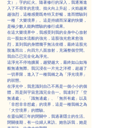
文）」字的紅火。隨著修行的深入，我逐漸進
入了不尋常的意境。拙火向上升起，火焰越來
越強烈，這種感覺既奇特又舒暢，進而體驗到
一種「大樂境界」。這是持續而深邃的快樂，
是極少數人能夠體驗的修行成果。
在這大樂境界中，我感受到我的全身中心放射
出一股如水流般的強光，這股強光愈來愈強
烈，直到我的身體幾乎無法坐穩，最終這股光
脫逸而出，向四方八面放射，充滿整個空間。
我自己已完全化為淨光。
這淨光不停地擴展，越變越大，最終如山如海
般無邊無際。我沉浸在一片光之洋裡，超越了
一切界限，進入了一種我稱之為「淨光境界」
的狀態。
在淨光中，我意識到自己不再是一個小小的個
體，而是與宇宙意識完全合一。我達到了「空
無邊處」、「識無邊處」、「無所有處」以及
「非想非非想處」的境界，這是一種我稱之為
「大空境界」的體驗。
在靈仙閣三年的閉關中，我過著隱士的生活。
閉關後期，有一位婦人來訪。她告訴我，她是