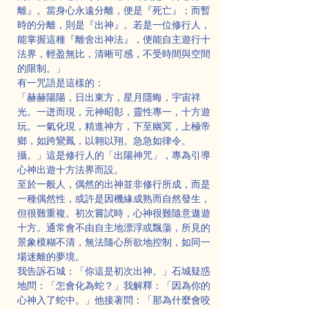
離』。當身心永遠分離，便是『死亡』；而暫
時的分離，則是『出神』。若是一位修行人，
能掌握這種『離舍出神法』，便能自主遊行十
法界，輕盈無比，清晰可感，不受時間與空間
的限制。」
有一咒語是這樣的：
「赫赫陽陽，日出東方，星月隱晦，宇宙祥
光。一迸而現，元神昭彰，靈性專一，十方遊
玩。一氣化現，精進神方，下至幽冥，上極帝
鄉，如跨鸞鳳，以翱以翔。急急如律令。
攝。」這是修行人的「出陽神咒」，專為引導
心神出遊十方法界而設。
至於一般人，偶然的出神並非修行所成，而是
一種偶然性，或許是因機緣成熟而自然發生，
但很難重複。初次嘗試時，心神很難隨意遨遊
十方。通常會不由自主地漂浮或飄蕩，所見的
景象模糊不清，無法隨心所欲地控制，如同一
場迷離的夢境。
我告訴石城：「你這是初次出神。」石城疑惑
地問：「怎會化為蛇？」我解釋：「因為你的
心神入了蛇中。」他接著問：「那為什麼會咬