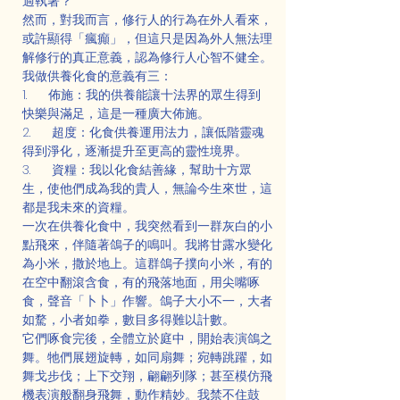
過執著？
然而，對我而言，修行人的行為在外人看來，
或許顯得「瘋癲」，但這只是因為外人無法理
解修行的真正意義，認為修行人心智不健全。
我做供養化食的意義有三：
1.      佈施：我的供養能讓十法界的眾生得到
快樂與滿足，這是一種廣大佈施。
2.      超度：化食供養運用法力，讓低階靈魂
得到淨化，逐漸提升至更高的靈性境界。
3.      資糧：我以化食結善緣，幫助十方眾
生，使他們成為我的貴人，無論今生來世，這
都是我未來的資糧。
一次在供養化食中，我突然看到一群灰白的小
點飛來，伴隨著鴿子的鳴叫。我將甘露水變化
為小米，撒於地上。這群鴿子撲向小米，有的
在空中翻滾含食，有的飛落地面，用尖嘴啄
食，聲音「卜卜」作響。鴿子大小不一，大者
如騖，小者如拳，數目多得難以計數。
它們啄食完後，全體立於庭中，開始表演鴿之
舞。牠們展翅旋轉，如同扇舞；宛轉跳躍，如
舞戈步伐；上下交翔，翩翩列隊；甚至模仿飛
機表演般翻身飛舞，動作精妙。我禁不住鼓