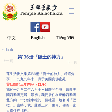
Temple Kalachakra
English
中文
Tiếng Việt
< Back
第136册「隱士的神力」
上一頁
下一頁
蓮生活佛文集第136册「隱士的神力」精選分
享．一九九九年十一月于美國真佛密苑
靈仙閣的三年閉關（自序）
我於一九八二年六月十六日離開台灣，遠赴美
國西雅圖定居。最初，我們居住在距離西雅圖
北方約二十分鐘車程的一個社區，地名叫「巴
拉」。當時，我、蓮香上師、佛青、佛奇一家
人都住在那裡。