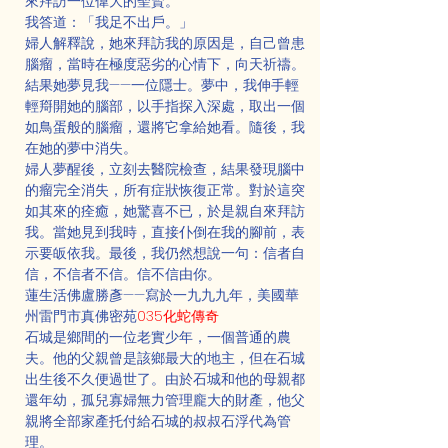
來拜訪一位偉大的聖賢。
我答道：「我足不出戶。」
婦人解釋說，她來拜訪我的原因是，自己曾患
腦瘤，當時在極度惡劣的心情下，向天祈禱。
結果她夢見我——一位隱士。夢中，我伸手輕
輕搿開她的腦部，以手指探入深處，取出一個
如鳥蛋般的腦瘤，還將它拿給她看。隨後，我
在她的夢中消失。
婦人夢醒後，立刻去醫院檢查，結果發現腦中
的瘤完全消失，所有症狀恢復正常。對於這突
如其來的痊癒，她驚喜不已，於是親自來拜訪
我。當她見到我時，直接仆倒在我的腳前，表
示要皈依我。最後，我仍然想說一句：信者自
信，不信者不信。信不信由你。
蓮生活佛盧勝彥——寫於一九九九年，美國華
州雷門市真佛密苑
035化蛇傳奇
石城是鄉間的一位老實少年，一個普通的農
夫。他的父親曾是該鄉最大的地主，但在石城
出生後不久便過世了。由於石城和他的母親都
還年幼，孤兒寡婦無力管理龐大的財產，他父
親將全部家產托付給石城的叔叔石浮代為管
理。