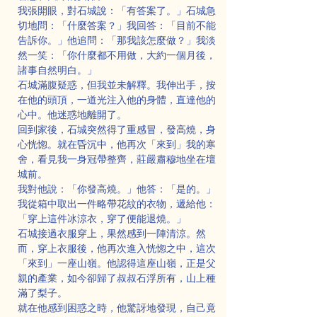
我張開眼，對石城說：「有答案了。」石城急
切地問：「什麼答案？」我回答：「目前不能
告訴你。」他追問：「那我該怎麼做？」我淡
然一笑：「你什麼都不用做，大約一個月後，
諸事自然明白。」
石城滿腹疑惑，但我並未解釋。我伸出手，按
在他的頭頂，一道光注入他的身體，直達他的
心中。他迷惑地離開了。
回到家後，石城突然得了重感冒，發高燒，身
心恍惚。就在昏沉中，他再次「來到」我的寒
舍，看見我一身冠帶整齊，莊嚴肅穆地坐在壇
城前。
我對他說：「你發高燒。」他答：「是的。」
我從箱中取出一件略帶花紋的衣物，遞給他：
「穿上這件冰涼衣，穿了便能退燒。」
石城接過衣服穿上，果然感到一陣清涼。然
而，穿上衣服後，他再次進入恍惚之中，這次
「來到」一座山嶺。他認得這座山嶺，正是父
親的產業，如今卻歸了叔叔石浮所有，山上種
滿了梨子。
就在他感到困惑之時，他驚訝地發現，自己竟