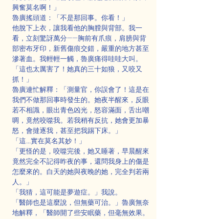
興奮莫名啊！」
魯廣搖頭道：「不是那回事。你看！」
他脫下上衣，讓我看他的胸膛與背部。我一
看，立刻驚訝萬分——胸前有爪痕，肩膀與背
部密布牙印，新舊傷痕交錯，嚴重的地方甚至
滲著血。我輕輕一觸，魯廣痛得哇哇大叫。
「這也太厲害了！她真的三十如狼，又咬又
抓！」
魯廣連忙解釋：「測量官，你誤會了！這是在
我們不做那回事時發生的。她夜半醒來，反眼
若不相識，眼出青色凶光，怒容滿面，舌出嘲
啁，竟然咬噬我。若我稍有反抗，她會更加暴
怒，會撻逐我，甚至把我踢下床。」
「這……實在莫名其妙！」
「更怪的是，咬噬完後，她又睡著，早晨醒來
竟然完全不記得昨夜的事，還問我身上的傷是
怎麼來的。白天的她與夜晚的她，完全判若兩
人。」
「我猜，這可能是夢遊症。」我說。
「醫師也是這麼說，但無藥可治。」魯廣無奈
地解釋，「醫師開了些安眠藥，但毫無效果。