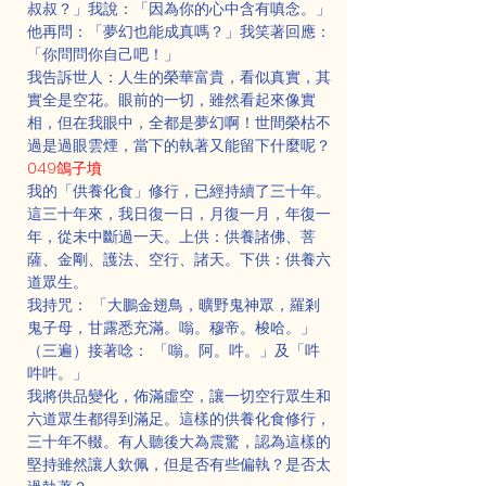
叔叔？」我說：「因為你的心中含有嗔念。」
他再問：「夢幻也能成真嗎？」我笑著回應：
「你問問你自己吧！」
我告訴世人：人生的榮華富貴，看似真實，其
實全是空花。眼前的一切，雖然看起來像實
相，但在我眼中，全都是夢幻啊！世間榮枯不
過是過眼雲煙，當下的執著又能留下什麼呢？
049鴿子墳
我的「供養化食」修行，已經持續了三十年。
這三十年來，我日復一日，月復一月，年復一
年，從未中斷過一天。上供：供養諸佛、菩
薩、金剛、護法、空行、諸天。下供：供養六
道眾生。
我持咒： 「大鵬金翅鳥，曠野鬼神眾，羅剎
鬼子母，甘露悉充滿。嗡。穆帝。梭哈。」
（三遍）接著唸： 「嗡。阿。吽。」及「吽
吽吽。」
我將供品變化，佈滿虛空，讓一切空行眾生和
六道眾生都得到滿足。這樣的供養化食修行，
三十年不輟。有人聽後大為震驚，認為這樣的
堅持雖然讓人欽佩，但是否有些偏執？是否太