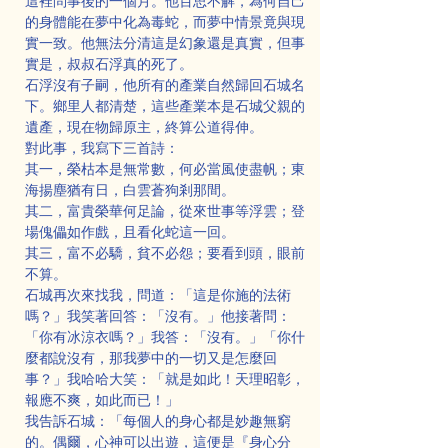
這裡問事後的一個月。他百思不解，為何自己
的身體能在夢中化為毒蛇，而夢中情景竟與現
實一致。他無法分清這是幻象還是真實，但事
實是，叔叔石浮真的死了。
石浮沒有子嗣，他所有的產業自然歸回石城名
下。鄉里人都清楚，這些產業本是石城父親的
遺產，現在物歸原主，終算公道得伸。
對此事，我寫下三首詩：
其一，榮枯本是無常數，何必當風使盡帆；東
海揚塵猶有日，白雲蒼狗剎那間。
其二，富貴榮華何足論，從來世事等浮雲；登
場傀儡如作戲，且看化蛇這一回。
其三，富不必驕，貧不必怨；要看到頭，眼前
不算。
石城再次來找我，問道：「這是你施的法術
嗎？」我笑著回答：「沒有。」他接著問：
「你有冰涼衣嗎？」我答：「沒有。」「你什
麼都說沒有，那我夢中的一切又是怎麼回
事？」我哈哈大笑：「就是如此！天理昭彰，
報應不爽，如此而已！」
我告訴石城：「每個人的身心都是妙趣無窮
的。偶爾，心神可以出遊，這便是『身心分