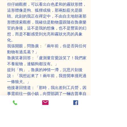
但仔細觀察，可以看出白色柔和的霧狀形體，
這形體像是狗、狐狸或狼，那兩點藍光是眼
睛。此刻的我正在禪定中，不由自主地朝著那
形體摸索觀察，我確信是動物靈跟隨在魯康樂
官的身後，這不是我的想像，也不是豐富的幻
想，而是不斷感受到光亮和霧狀光亮的具象
化。
我張開眼，問魯廣：「兩年前，你是否與任何
動物有過瓜葛？」
魯廣笑著回答：「盧測量官愛說笑了！我們家
不養寵物，連貓狗都沒有。」
提到「狗」，魯廣的神情一滯，沉思片刻後
說：「我想起來了！兩年前，我曾開車撞死過
一條狼犬。」
他接著回憶道：「那時，我出差到工兵營，因
事需前往一個小鎮，向營部調了一輛吉普車自
行開去。途中，在郊野的馬路上，突然有一條
狼犬衝向車前。我剎車不及，直接撞死了牠。
牠哀嚎一聲便死了，兩眼睜得大大的。當時四
周無人，風沙滾滾，我看了一眼便上車離去，
繼續趕路，這件事我從未提起過，也很快就忘