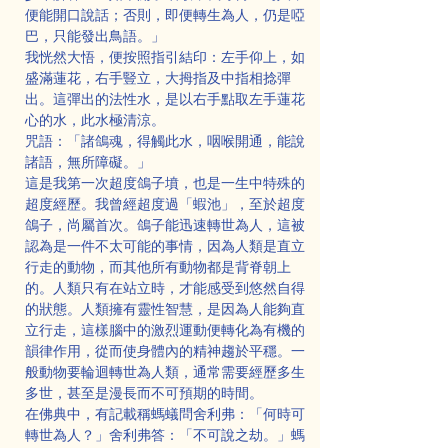
便能開口說話；否則，即便轉生為人，仍是啞
巴，只能發出鳥語。」
我恍然大悟，便按照指引結印：左手仰上，如
盛滿蓮花，右手豎立，大拇指及中指相捻彈
出。這彈出的法性水，是以右手點取左手蓮花
心的水，此水極清涼。
咒語：「諸鴿魂，得觸此水，咽喉開通，能說
諸語，無所障礙。」
這是我第一次超度鴿子墳，也是一生中特殊的
超度經歷。我曾經超度過「蝦池」，至於超度
鴿子，尚屬首次。鴿子能迅速轉世為人，這被
認為是一件不太可能的事情，因為人類是直立
行走的動物，而其他所有動物都是背脊朝上
的。人類只有在站立時，才能感受到悠然自得
的狀態。人類擁有靈性智慧，是因為人能夠直
立行走，這樣腦中的激烈運動便轉化為有機的
韻律作用，從而使身體內的精神趨於平穩。一
般動物要輪迴轉世為人類，通常需要經歷多生
多世，甚至是漫長而不可預期的時間。
在佛典中，有記載稱螞蟻問舍利弗：「何時可
轉世為人？」舍利弗答：「不可說之劫。」螞