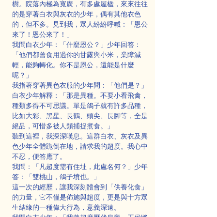
樹。院落內極為寬廣，有多處屋楹，來來往往
的是穿著白衣與灰衣的少年，偶有其他衣色
的，但不多。見到我，眾人紛紛呼喊：「恩公
來了！恩公來了！」
我問白衣少年：「什麼恩公？」少年回答：
「他們都曾食用過你的甘露與小米，業障減
輕，能夠轉化。你不是恩公，還能是什麼
呢？」
我指著穿著異色衣服的少年問：「他們是？」
白衣少年解釋：「那是異種。不要小看飛禽，
種類多得不可思議。單是鴿子就有許多品種，
比如大彩、黑星、長鶴、頭尖、長腳等，全是
絕品，可惜多被人類捕捉煮食。」
聽到這裡，我深深嘆息。這群白衣、灰衣及異
色少年全體跪倒在地，請求我的超度。我心中
不忍，便答應了。
我問：「凡超度需有住址，此處名何？」少年
答：「雙桃山，鴿子墳也。」
這一次的經歷，讓我深刻體會到「供養化食」
的力量，它不僅是佈施與超度，更是與十方眾
生結緣的一種偉大行為，意義深遠。