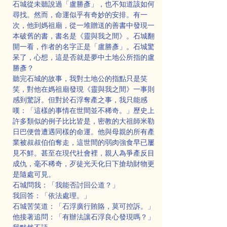
石城從未聽說過「盧勝彥」，也不知道該如何
尋找。然而，命運似乎有奇妙的安排。有一
次，他到媽祖廟，從一堆贈送的善書中發現一
本破舊的書，書名是《靈與我之間》。石城翻
開一看，作者的名字正是「盧勝彥」。石城驚
呆了，心想，這是否就是夢中土地公所指的盧
勝彥？
聽完石城的故事，我對土地公的指點只是笑
笑，對他在媽祖廟發現《靈與我之間》一事則
感到驚訝。但對於石浮奪產之事，我只能感
嘆：「這樣的事情在世間並不稀奇。」歷史上
許多類似的例子比比皆是，密教的大祖師米勒
日巴便曾遭遇同樣的命運。他與母親的所有產
業被叔叔伯伯奪走，這世間的弱肉強食早已屢
見不鮮。甚至在現代社會裡，親人為爭產反目
成仇，毫不稀奇，歹徒光天化日下搶劫財物更
是隨處可見。
石城問我：「我能否討回公道？」
我回答：「依法處理。」
石城苦笑道：「石浮廣行賄賂，莫可控訴。」
他接著追問：「有辦法讓石浮良心發現嗎？」