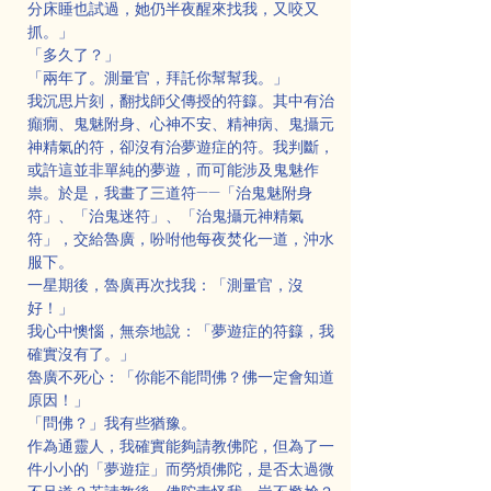
分床睡也試過，她仍半夜醒來找我，又咬又
抓。」
「多久了？」
「兩年了。測量官，拜託你幫幫我。」
我沉思片刻，翻找師父傳授的符籙。其中有治
癲癇、鬼魅附身、心神不安、精神病、鬼攝元
神精氣的符，卻沒有治夢遊症的符。我判斷，
或許這並非單純的夢遊，而可能涉及鬼魅作
祟。於是，我畫了三道符——「治鬼魅附身
符」、「治鬼迷符」、「治鬼攝元神精氣
符」，交給魯廣，吩咐他每夜焚化一道，沖水
服下。
一星期後，魯廣再次找我：「測量官，沒
好！」
我心中懊惱，無奈地說：「夢遊症的符籙，我
確實沒有了。」
魯廣不死心：「你能不能問佛？佛一定會知道
原因！」
「問佛？」我有些猶豫。
作為通靈人，我確實能夠請教佛陀，但為了一
件小小的「夢遊症」而勞煩佛陀，是否太過微