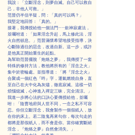
我說：「立斷淫念，則夢自滅。自己可以救自
己，非他人可救。」
范晉仍半信半疑，問：「真的可以嗎？」
我堅定地回答：「真的。」
接著，我傳授給他一個法門——歛神寂慮法，
並囑咐道：「如果淫念升起，馬上修此法，淫
火自然頓息。」范晉滿懷希望地接受指導，決
心斷除過往的惡念，改過自新。這一步，或許
是他真正開始重生的起點。
為幫助范晉擺脫「炮烙之夢」，我傳授了一套
特殊的修持方法，教他將所有的「淫念之火」
集中於密輪處。並指導道：「將『淫念之火』
合聚成一個紅色『吽』字，運氣燃燒自身，直
至自己在火中化為灰燼，徹底寂滅。這樣一切
煩惱熄滅，心神進入禪定三昧，完全清涼。」
我進一步將心法的口訣心要傳授給他，並囑
咐：「陰曹地府與人世不同，一念之私不可容
忍。你但立斷淫念，我會製作一個假紙人，放
在你的床上。若二陰鬼再來勾你，每次勾走的
都將是那假紙人，而不會是你。當你確實斷絕
淫念，『炮烙之夢』自然會消失。」