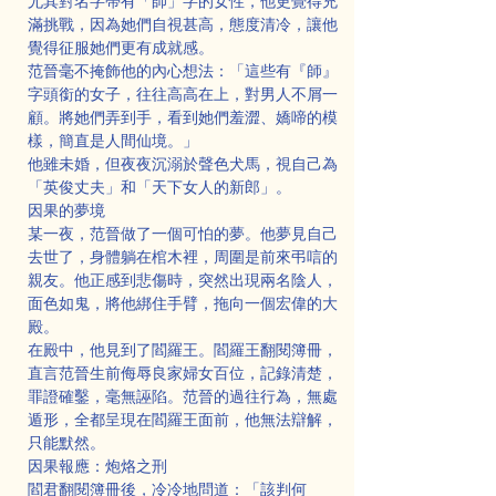
尤其對名字帶有「師」字的女性，他更覺得充
滿挑戰，因為她們自視甚高，態度清冷，讓他
覺得征服她們更有成就感。
范晉毫不掩飾他的內心想法：「這些有『師』
字頭銜的女子，往往高高在上，對男人不屑一
顧。將她們弄到手，看到她們羞澀、嬌啼的模
樣，簡直是人間仙境。」
他雖未婚，但夜夜沉溺於聲色犬馬，視自己為
「英俊丈夫」和「天下女人的新郎」。
因果的夢境
某一夜，范晉做了一個可怕的夢。他夢見自己
去世了，身體躺在棺木裡，周圍是前來弔唁的
親友。他正感到悲傷時，突然出現兩名陰人，
面色如鬼，將他綁住手臂，拖向一個宏偉的大
殿。
在殿中，他見到了閻羅王。閻羅王翻閱簿冊，
直言范晉生前侮辱良家婦女百位，記錄清楚，
罪證確鑿，毫無誣陷。范晉的過往行為，無處
遁形，全都呈現在閻羅王面前，他無法辯解，
只能默然。
因果報應：炮烙之刑
閻君翻閱簿冊後，冷冷地問道：「該判何