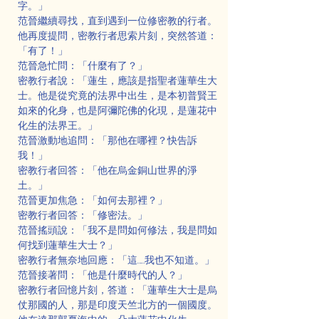
字。」
范晉繼續尋找，直到遇到一位修密教的行者。
他再度提問，密教行者思索片刻，突然答道：
「有了！」
范晉急忙問：「什麼有了？」
密教行者說：「蓮生，應該是指聖者蓮華生大
士。他是從究竟的法界中出生，是本初普賢王
如來的化身，也是阿彌陀佛的化現，是蓮花中
化生的法界王。」
范晉激動地追問：「那他在哪裡？快告訴
我！」
密教行者回答：「他在烏金銅山世界的淨
土。」
范晉更加焦急：「如何去那裡？」
密教行者回答：「修密法。」
范晉搖頭說：「我不是問如何修法，我是問如
何找到蓮華生大士？」
密教行者無奈地回應：「這……我也不知道。」
范晉接著問：「他是什麼時代的人？」
密教行者回憶片刻，答道：「蓮華生大士是烏
仗那國的人，那是印度天竺北方的一個國度。