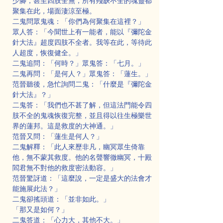
少腳，甚至四肢全無，所有殘缺不全的魂靈都
聚集在此，場面淒涼至極。
二鬼問眾鬼魂：「你們為何聚集在這裡？」
眾人答：「今聞世上有一能者，能以『彌陀金
針大法』超度四肢不全者。我等在此，等待此
人超度，恢復健全。」
二鬼追問：「何時？」眾鬼答：「七月。」
二鬼再問：「是何人？」眾鬼答：「蓮生。」
范晉聽後，急忙詢問二鬼：「什麼是『彌陀金
針大法』？」
二鬼答：「我們也不甚了解，但這法門能令四
肢不全的鬼魂恢復完整，並且得以往生極樂世
界的蓮邦。這是救度的大神通。」
范晉又問：「蓮生是何人？」
二鬼解釋：「此人來歷非凡，幽冥眾生倚靠
他，無不蒙其救度。他的名聲響徹幽冥，十殿
閻君無不對他的救度密法動容。」
范晉驚訝道：「這麼說，一定是盛大的法會才
能施展此法？」
二鬼卻搖頭道：「並非如此。」
「那又是如何？」
二鬼答道：「心力大，其他不大。」