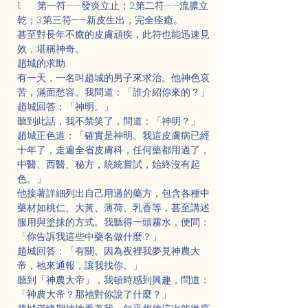
1.      第一符——發炎立止；2.第二符——流膿立
乾；3.第三符——新皮生出，完全痊癒。
甚至對長年不癒的皮膚頑疾，此符也能迅速見
效，堪稱神奇。
趙城的求助
有一天，一名叫趙城的男子來求治。他神色哀
苦，滿面愁容。我問道：「誰介紹你來的？」
趙城回答：「神明。」
聽到此話，我不禁笑了，問道：「神明？」
趙城正色道：「確實是神明。我這皮膚病已經
十年了，走遍全省皮膚科，任何藥都用過了，
中醫、西醫、秘方，統統嘗試，始終沒有起
色。」
他接著詳細列出自己用過的藥方，包含各種中
藥材如桃仁、大黃、薄荷、乳香等，甚至講述
服用與塗抹的方式。我聽得一頭霧水，便問：
「你告訴我這些中藥名做什麼？」
趙城回答：「有關。因為夜裡我夢見神農大
帝，祂來通報，讓我找你。」
聽到「神農大帝」，我頓時感到興趣，問道：
「神農大帝？那祂對你說了什麼？」