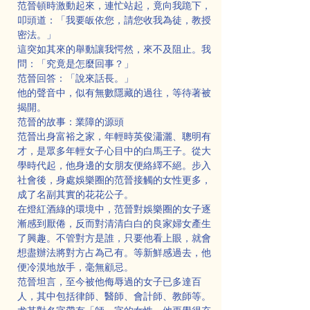
范晉頓時激動起來，連忙站起，竟向我跪下，
叩頭道：「我要皈依您，請您收我為徒，教授
密法。」
這突如其來的舉動讓我愕然，來不及阻止。我
問：「究竟是怎麼回事？」
范晉回答：「說來話長。」
他的聲音中，似有無數隱藏的過往，等待著被
揭開。
范晉的故事：業障的源頭
范晉出身富裕之家，年輕時英俊瀟灑、聰明有
才，是眾多年輕女子心目中的白馬王子。從大
學時代起，他身邊的女朋友便絡繹不絕。步入
社會後，身處娛樂圈的范晉接觸的女性更多，
成了名副其實的花花公子。
在燈紅酒綠的環境中，范晉對娛樂圈的女子逐
漸感到厭倦，反而對清清白白的良家婦女產生
了興趣。不管對方是誰，只要他看上眼，就會
想盡辦法將對方占為己有。等新鮮感過去，他
便冷漠地放手，毫無顧忌。
范晉坦言，至今被他侮辱過的女子已多達百
人，其中包括律師、醫師、會計師、教師等。