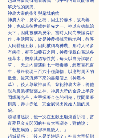
趙城滿懷期待地看著我，似乎相信這次能徹底
解決他的病痛。
神農大帝的指引與趙城的病
神農大帝，炎帝之稱，因生於姜水，故為姜
姓，也成為後世盧姓祖先之一。祂以火德統治
天下，因此被稱為炎帝。當時人民尚未懂得耕
作，生活困苦，於是神農根據天時地利，教導
人民耕種五穀，因此被稱為神農。那時人民多
有疾病，卻不知藥石之用，神農便親自嘗試各
種草木，觀察其溫寒性質，每天以自身試驗百
草，一天之內便遇到七十種毒藥，經歷百死百
生，最終發現三百六十種藥物，以應對周天的
數量。後來流傳下來的書籍便是《神農本
草》。後人尊敬神農氏，祭祀神農大帝，將他
視為農業和醫藥之神。神農大帝的金身上半身
閃耀著光芒，右手握著金色的稻穗，腰間圍著
樹葉，赤手赤足，完全展現出原始人類的風
貌。
趙城描述說，他一次在五穀王廟燒香祈福，當
夜夢見金光閃閃的神農大帝顯身，對他說：
「若想病癒，需尋神農後人。」
趙城疑惑：「後人是姜姓嗎？」神農大帝卻指