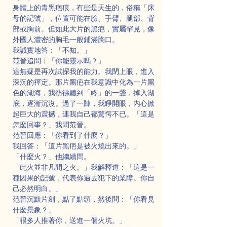
身體上的青黑疤痕，有些是天生的，俗稱「床
母的記號」，位置可能在臉、手臂、腿部、背
部或胸前。但如此大片的黑疤，實屬罕見，像
外國人濃密的胸毛一般鋪滿胸口。
我誠實地答：「不知。」
范晉追問：「你能靈示嗎？」
這無疑是再次試探我的能力。我閉上眼，進入
深沉的禪定。那片黑疤在我意識中化為一片黑
色的湖海，我彷彿聽到「咚」的一聲，掉入湖
底，逐漸沉沒。過了一陣，我睜開眼，內心掀
起巨大的震撼，連我自己都驚愕不已。「這是
怎麼回事？」我問范晉。
范晉回應：「你看到了什麼？」
我回答：「這片黑疤是被火燒出來的。」
「什麼火？」他繼續問。
「此火並非凡間之火。」我解釋道：「這是一
種因果的記號，代表你過去犯下的業障。你自
己必然明白。」
范晉沉默片刻，點了點頭，然後問：「你看見
什麼景象？」
「很多人推著你，送進一個火坑。」