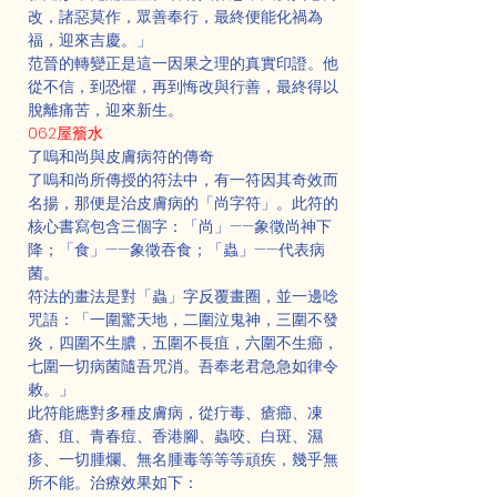
改，諸惡莫作，眾善奉行，最終便能化禍為
福，迎來吉慶。」
范晉的轉變正是這一因果之理的真實印證。他
從不信，到恐懼，再到悔改與行善，最終得以
脫離痛苦，迎來新生。
062屋簷水
了嗚和尚與皮膚病符的傳奇
了嗚和尚所傳授的符法中，有一符因其奇效而
名揚，那便是治皮膚病的「尚字符」。此符的
核心書寫包含三個字：「尚」——象徵尚神下
降；「食」——象徵吞食；「蟲」——代表病
菌。
符法的畫法是對「蟲」字反覆畫圈，並一邊唸
咒語：「一圍驚天地，二圍泣鬼神，三圍不發
炎，四圍不生膿，五圍不長疽，六圍不生癤，
七圍一切病菌隨吾咒消。吾奉老君急急如律令
敕。」
此符能應對多種皮膚病，從疔毒、瘡癤、凍
瘡、疽、青春痘、香港腳、蟲咬、白斑、濕
疹、一切腫爛、無名腫毒等等等頑疾，幾乎無
所不能。治療效果如下：