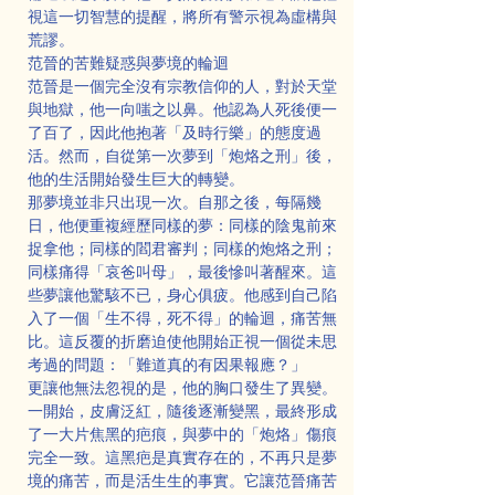
視這一切智慧的提醒，將所有警示視為虛構與
荒謬。
范晉的苦難疑惑與夢境的輪迴
范晉是一個完全沒有宗教信仰的人，對於天堂
與地獄，他一向嗤之以鼻。他認為人死後便一
了百了，因此他抱著「及時行樂」的態度過
活。然而，自從第一次夢到「炮烙之刑」後，
他的生活開始發生巨大的轉變。
那夢境並非只出現一次。自那之後，每隔幾
日，他便重複經歷同樣的夢：同樣的陰鬼前來
捉拿他；同樣的閻君審判；同樣的炮烙之刑；
同樣痛得「哀爸叫母」，最後慘叫著醒來。這
些夢讓他驚駭不已，身心俱疲。他感到自己陷
入了一個「生不得，死不得」的輪迴，痛苦無
比。這反覆的折磨迫使他開始正視一個從未思
考過的問題：「難道真的有因果報應？」
更讓他無法忽視的是，他的胸口發生了異變。
一開始，皮膚泛紅，隨後逐漸變黑，最終形成
了一大片焦黑的疤痕，與夢中的「炮烙」傷痕
完全一致。這黑疤是真實存在的，不再只是夢
境的痛苦，而是活生生的事實。它讓范晉痛苦