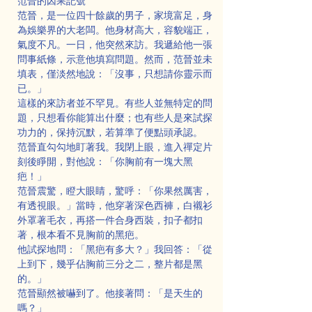
范晉的因果記號
范晉，是一位四十餘歲的男子，家境富足，身
為娛樂界的大老闆。他身材高大，容貌端正，
氣度不凡。一日，他突然來訪。我遞給他一張
問事紙條，示意他填寫問題。然而，范晉並未
填表，僅淡然地說：「沒事，只想請你靈示而
已。」
這樣的來訪者並不罕見。有些人並無特定的問
題，只想看你能算出什麼；也有些人是來試探
功力的，保持沉默，若算準了便點頭承認。
范晉直勾勾地盯著我。我閉上眼，進入禪定片
刻後睜開，對他說：「你胸前有一塊大黑
疤！」
范晉震驚，瞪大眼睛，驚呼：「你果然厲害，
有透視眼。」當時，他穿著深色西褲，白襯衫
外罩著毛衣，再搭一件合身西裝，扣子都扣
著，根本看不見胸前的黑疤。
他試探地問：「黑疤有多大？」我回答：「從
上到下，幾乎佔胸前三分之二，整片都是黑
的。」
范晉顯然被嚇到了。他接著問：「是天生的
嗎？」