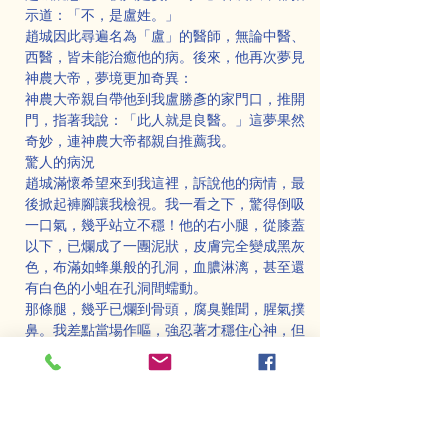
示道：「不，是盧姓。」
趙城因此尋遍名為「盧」的醫師，無論中醫、
西醫，皆未能治癒他的病。後來，他再次夢見
神農大帝，夢境更加奇異：
神農大帝親自帶他到我盧勝彥的家門口，推開
門，指著我說：「此人就是良醫。」這夢果然
奇妙，連神農大帝都親自推薦我。
驚人的病況
趙城滿懷希望來到我這裡，訴說他的病情，最
後掀起褲腳讓我檢視。我一看之下，驚得倒吸
一口氣，幾乎站立不穩！他的右小腿，從膝蓋
以下，已爛成了一團泥狀，皮膚完全變成黑灰
色，布滿如蜂巢般的孔洞，血膿淋漓，甚至還
有白色的小蛆在孔洞間蠕動。
那條腿，幾乎已爛到骨頭，腐臭難聞，腥氣撲
鼻。我差點當場作嘔，強忍著才穩住心神，但
心中難以形容那一刻的震撼。趙城的腳，徹底
成了爛泥般的模樣，已經不能稱之為人類的肢
體。
面對這樣的病情，我深知情況棘手，神農大帝
的指引雖讓趙城找到了我，但如何運用符法與