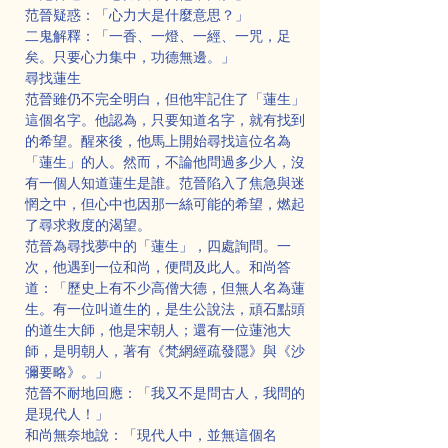
范晉疑惑：「心力大是什麼意思？」
二鬼解釋：「一香、一燈、一經、一咒，足
矣。只要心力集中，功德無邊。」
尋找蓮生
范晉雖仍不完全明白，但他牢記住了「蓮生」
這個名字。他認為，只要知道名字，就有找到
的希望。醒來後，他馬上開始尋找這位名為
「蓮生」的人。然而，不論他問過多少人，沒
有一個人知道蓮生是誰。范晉陷入了焦急與迷
惘之中，但心中也因那一絲可能的希望，燃起
了尋求救度的渴望。
范晉為尋找夢中的「蓮生」，四處詢問。一
次，他遇到一位和尚，便問及此人。和尚答
道：「歷史上有不少高僧大德，但無人名為蓮
生。有一位叫道生的，是生公說法，頑石點頭
的道生大師，他是宋朝人；還有一位蓮池大
師，是明朝人，著有《梵網經疏發隱》與《沙
彌要略》。」
范晉不耐地回應：「我又不是問古人，我問的
是現代人！」
和尚無奈地說：「現代人中，並無這個名