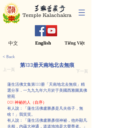
Temple Kalachakra
English
中文
Tiếng Việt
< Back
第133册天南地北去無痕
上一頁
下一頁
蓮生活佛文集第133册「天南地北去無痕」精
選分享．一九九九年六月於于美國西雅圖真佛
密苑
001 神祕的人（自序）
有人說：「蓮生活佛盧勝彥是凡夫俗子，無
啥！」我笑笑。
有人說：「蓮生活佛盧勝彥很神祕，他外顯凡
夫相，內蘊大神通，道道地地是大覺尊者。」