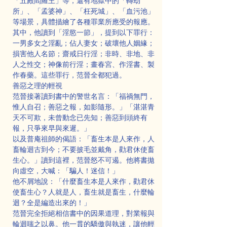
「五殿閻羅王」等，還有地獄中的「轉劫
所」、「孟婆神」、「枉死城」、「血污池」
等場景，具體描繪了各種罪業所應受的報應。
其中，他讀到「淫慾一節」，提到以下罪行：
一男多女之淫亂；佔人妻女；破壞他人姻緣；
損害他人名節；齋戒日行淫；非時、非地、非
人之性交；神像前行淫；畫春宮、作淫書、製
作春藥。這些罪行，范晉全都犯過。
善惡之理的輕視
范晉接著讀到書中的警世名言：「福禍無門，
惟人自召；善惡之報，如影隨形。」「湛湛青
天不可欺，未曾動念已先知；善惡到頭終有
報，只爭來早與來遲。」
以及普庵祖師的偈語：「畜生本是人來作，人
畜輪迴古到今；不要披毛並戴角，勸君休使畜
生心。」讀到這裡，范晉怒不可遏。他將書拋
向虛空，大喊：「騙人！迷信！」
他不屑地說：「什麼畜生本是人來作，勸君休
使畜生心？人就是人，畜生就是畜生，什麼輪
迴？全是編造出來的！」
范晉完全拒絕相信書中的因果道理，對業報與
輪迴嗤之以鼻。他一貫的驕傲與執迷，讓他輕