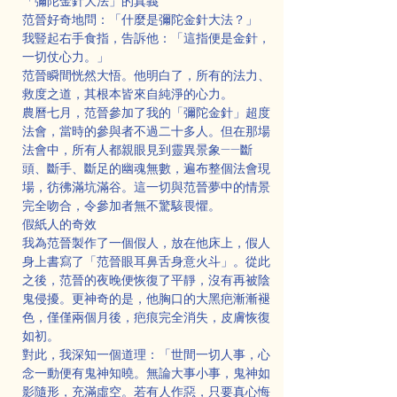
「彌陀金針大法」的真義
范晉好奇地問：「什麼是彌陀金針大法？」
我豎起右手食指，告訴他：「這指便是金針，
一切仗心力。」
范晉瞬間恍然大悟。他明白了，所有的法力、
救度之道，其根本皆來自純淨的心力。
農曆七月，范晉參加了我的「彌陀金針」超度
法會，當時的參與者不過二十多人。但在那場
法會中，所有人都親眼見到靈異景象——斷
頭、斷手、斷足的幽魂無數，遍布整個法會現
場，彷彿滿坑滿谷。這一切與范晉夢中的情景
完全吻合，令參加者無不驚駭畏懼。
假紙人的奇效
我為范晉製作了一個假人，放在他床上，假人
身上書寫了「范晉眼耳鼻舌身意火斗」。從此
之後，范晉的夜晚便恢復了平靜，沒有再被陰
鬼侵擾。更神奇的是，他胸口的大黑疤漸漸褪
色，僅僅兩個月後，疤痕完全消失，皮膚恢復
如初。
對此，我深知一個道理：「世間一切人事，心
念一動便有鬼神知曉。無論大事小事，鬼神如
影隨形，充滿虛空。若有人作惡，只要真心悔