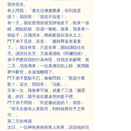
我亦笑笑。
有人問我：「蓮生活佛盧勝彥，你到底是
誰？」我回答：「我也不知道！」
有一天，我在密壇前很安靜地坐下，取來一張
紙，開始折紙，折成一條船。接著，我拿來一
個盆子，注滿清水，將紙船放在清水之上。
門下弟子見狀，笑道：「盧師尊返老還童
了。」我沒有笑，只是合掌，開始誦唸往生
咒。誦完往生咒，又接著誦唸《阿彌陀經》。
弟子們覺得我的行為奇怪，但我並未解釋。第
二天，消息傳來：一位真佛宗的上師，夜間睡
夢中辭世，永遠地離開了。
門下弟子驚駭不已，偷偷問我：「那是什麼
船？」這次，我回答：「法船。」
又有一次，我無事可做，就畫了三道「腦震
盪」的符，隨手放在書桌旁的籃子裡。
門下弟子問我：「符是畫給誰的？」我答：
「明天自會有人來取符，到時候將符予之即
可。」
第二天的奇蹟
次日，一位神色匆匆的客人前來，訴說他的兒