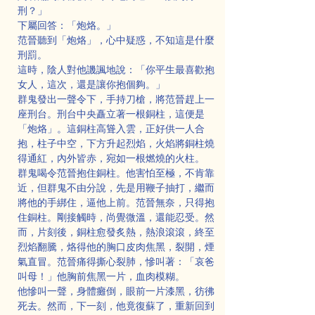
刑？」
下屬回答：「炮烙。」
范晉聽到「炮烙」，心中疑惑，不知這是什麼
刑罰。
這時，陰人對他譏諷地說：「你平生最喜歡抱
女人，這次，還是讓你抱個夠。」
群鬼發出一聲令下，手持刀槍，將范晉趕上一
座刑台。刑台中央矗立著一根銅柱，這便是
「炮烙」。這銅柱高聳入雲，正好供一人合
抱，柱子中空，下方升起烈焰，火焰將銅柱燒
得通紅，內外皆赤，宛如一根燃燒的火柱。
群鬼喝令范晉抱住銅柱。他害怕至極，不肯靠
近，但群鬼不由分說，先是用鞭子抽打，繼而
將他的手綁住，逼他上前。范晉無奈，只得抱
住銅柱。剛接觸時，尚覺微溫，還能忍受。然
而，片刻後，銅柱愈發炙熱，熱浪滾滾，終至
烈焰翻騰，烙得他的胸口皮肉焦黑，裂開，煙
氣直冒。范晉痛得撕心裂肺，慘叫著：「哀爸
叫母！」他胸前焦黑一片，血肉模糊。
他慘叫一聲，身體癱倒，眼前一片漆黑，彷彿
死去。然而，下一刻，他竟復蘇了，重新回到