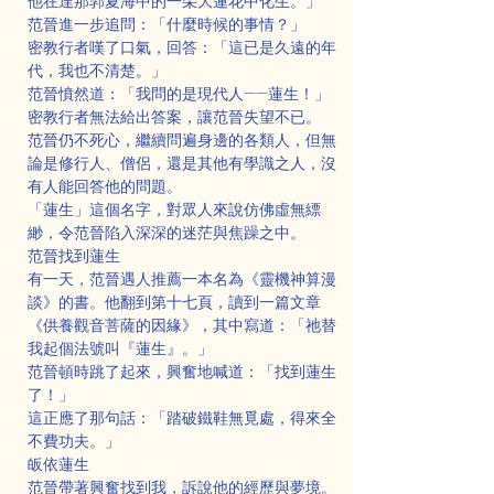
他在達那郭夏海中的一朵大蓮花中化生。」
范晉進一步追問：「什麼時候的事情？」
密教行者嘆了口氣，回答：「這已是久遠的年
代，我也不清楚。」
范晉憤然道：「我問的是現代人——蓮生！」
密教行者無法給出答案，讓范晉失望不已。
范晉仍不死心，繼續問遍身邊的各類人，但無
論是修行人、僧侶，還是其他有學識之人，沒
有人能回答他的問題。
「蓮生」這個名字，對眾人來說仿佛虛無縹
緲，令范晉陷入深深的迷茫與焦躁之中。
范晉找到蓮生
有一天，范晉遇人推薦一本名為《靈機神算漫
談》的書。他翻到第十七頁，讀到一篇文章
《供養觀音菩薩的因緣》，其中寫道：「祂替
我起個法號叫『蓮生』。」
范晉頓時跳了起來，興奮地喊道：「找到蓮生
了！」
這正應了那句話：「踏破鐵鞋無覓處，得來全
不費功夫。」
皈依蓮生
范晉帶著興奮找到我，訴說他的經歷與夢境。