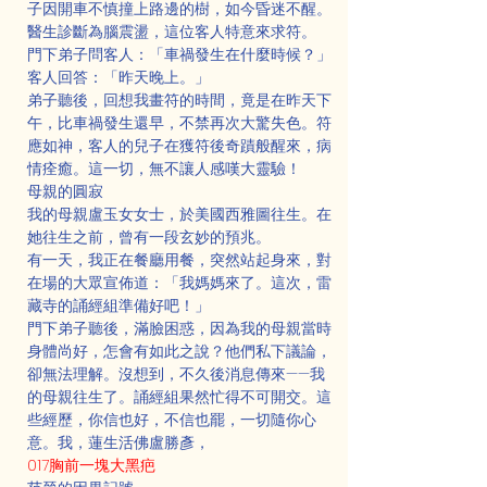
子因開車不慎撞上路邊的樹，如今昏迷不醒。
醫生診斷為腦震盪，這位客人特意來求符。
門下弟子問客人：「車禍發生在什麼時候？」
客人回答：「昨天晚上。」
弟子聽後，回想我畫符的時間，竟是在昨天下
午，比車禍發生還早，不禁再次大驚失色。符
應如神，客人的兒子在獲符後奇蹟般醒來，病
情痊癒。這一切，無不讓人感嘆大靈驗！
母親的圓寂
我的母親盧玉女女士，於美國西雅圖往生。在
她往生之前，曾有一段玄妙的預兆。
有一天，我正在餐廳用餐，突然站起身來，對
在場的大眾宣佈道：「我媽媽來了。這次，雷
藏寺的誦經組準備好吧！」
門下弟子聽後，滿臉困惑，因為我的母親當時
身體尚好，怎會有如此之說？他們私下議論，
卻無法理解。沒想到，不久後消息傳來——我
的母親往生了。誦經組果然忙得不可開交。這
些經歷，你信也好，不信也罷，一切隨你心
意。我，蓮生活佛盧勝彥，
017胸前一塊大黑疤