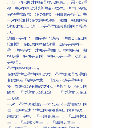
刑台，仿佛剛才的痛苦從未結束。刑罰不斷重
複，每次的折磨都讓他痛不欲生。他早已被驚
嚇得手軟腳軟，渾身癱軟，任由鬼差擺佈。每
一次的慘叫都在大殿中迴響，然而，報應的輪
迴無休無止。這，正是范晉因果業障的直接呈
現。
這回不是死了，而是醒了過來，他聽見自己的
慘叫聲，在臥房的空間迴盪，原來是南柯一
夢，他醒來後，才知是夢而已。摸摸胸前，熱
得發燙，好像是真的，幸好只是一夢，否則真
是極苦。
范晉的輕視與不信
在經歷地獄夢境的折磨後，范晉雖然苦笑著將
其歸結為「樂極生悲」，認為不過是夢中作
怪，卻絲毫沒有悔改之心。他甚至發下狂妄的
願言：「要讓女人滿床滾！」「要讓女人在床
上發顛！」
一次，范晉偶然讀到一本名為《玉歷寶鈔》的
書，書中描述了地獄的種種業報。內容提及十
殿閻君，包括：「一殿秦廣王」、「二殿楚江
王」、「三殿宋帝王」、「四殿五官王」、