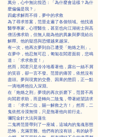
萬分，心中無比惶恐：「為什麼會這樣？為什
麼偏偏是我？」
四處求解而不得，夢中的求救
為了尋求答案，范晉走遍了各個領域。他找過
醫學專家，心理醫生，甚至也向江湖術士與高
僧活佛求助，但無人能為他的異象與夢境給出
解釋。他的疑惑與恐懼越來越深。
有一次，他再次夢到自己遭受「炮烙之刑」。
在夢中，他忍無可忍，匍匐在閻君面前，悲鳴
道：「求求救度！」
然而，閻君只是冷冷地看著他，露出一絲不屑
的笑容，卻一言不發。范晉的痛苦，依然沒有
盡頭。夢與現實的交疊、因果的懲罰，正一點
一滴地將他拉入深淵。
在「炮烙之刑」夢境的再次折磨下，范晉不再
向閻君求助，而是轉向二陰鬼，帶著絕望請求
道：「求求二位，賜一解救之方！」然而，二
鬼依然冷漠無情，只是拖著他向前行走。
彌陀金針大法與蓮生
二鬼將范晉帶到了一座城，這城內的鬼魂形態
恐怖，充滿苦難。他們有的沒有頭，有的缺手