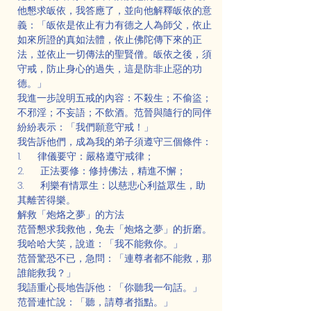
他懇求皈依，我答應了，並向他解釋皈依的意
義：「皈依是依止有力有德之人為師父，依止
如來所證的真如法體，依止佛陀傳下來的正
法，並依止一切傳法的聖賢僧。皈依之後，須
守戒，防止身心的過失，這是防非止惡的功
德。」
我進一步說明五戒的內容：不殺生；不偷盜；
不邪淫；不妄語；不飲酒。范晉與隨行的同伴
紛紛表示：「我們願意守戒！」
我告訴他們，成為我的弟子須遵守三個條件：
1.      律儀要守：嚴格遵守戒律；
2.      正法要修：修持佛法，精進不懈；
3.      利樂有情眾生：以慈悲心利益眾生，助
其離苦得樂。
解救「炮烙之夢」的方法
范晉懇求我救他，免去「炮烙之夢」的折磨。
我哈哈大笑，說道：「我不能救你。」
范晉驚恐不已，急問：「連尊者都不能救，那
誰能救我？」
我語重心長地告訴他：「你聽我一句話。」
范晉連忙說：「聽，請尊者指點。」