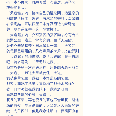
有日本小庭院，雅緻可愛，有書房、鋼琴間，
衣櫥均甚大。
「天遊館」內，擁有自己的溫泉間，泡溫泉的
浴缸是「檜木」製造，有木頭的香息，溫泉間
在最高點，可以四望日本海及附近的鄉野情
趣，簡直是氣宇非凡，愜意極了。
「天遊館」內，亦有宴客的宴客廳，亦有自己
的辦公廳，這是非常考究的。住「天遊館」，
她們亦奉送精美的日本餐具一套。「天遊館」
的電梯是專用的，只有專用的卡片，才能昇到
「天遊館」的那層樓。為「天遊館」寫一首請
吧！詩名題為：「天遊館之夜」。
我當然是第一次住過這裡，只是想著為何取名
「天遊」，難道天皇就要住「天遊」
我被豪華包圍，我被日本海藍藍的包圍。
那夜，我泡了溫泉，喜歡極了那檜木浴桶的
香，日本海就在我的眼下，我終於明白
這就是放鬆的心靈「天遊」。
長長的夢裏，再怎麼長的夢也不會延長，醒過
來的時候，早晨是白的，太陽光射入窗簾的夾
縫，光芒四射，但是我永遠明白，夢裏面沒有