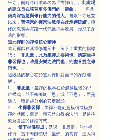
平寺，同時將山號命名為「吉祥山」。
此道場
的建立旨在培育更多佛門的「龍象」——即具
備高深智慧與修行能力的僧人。
自永平寺建立
以來，
曹洞宗的禪宗法脈便在此承傳延續，
禪
修的教義與實踐一代代護持與發展，形成了深
遠的影響。
道元禪師的禪修核心精神
道元禪師在其禪修開示中，留下了重要的指導
語：「
非思量，此乃坐禪之要術也。所謂坐禪
非習禪也，唯是安樂之法門也，究盡菩提之修
證也。
」
這段話的核心在於道元禪師對坐禪的深刻理
解：
1.      
非思量
：坐禪的根本在於超越世俗的思
維模式，並不執著於「思」或「不思」，而是
進入一種超越分別的安定狀態。
2.      
坐禪非習禪
：坐禪不是刻意模仿或模擬
禪的狀態，而是一種安然自得的法門，是通往
究竟菩提的修證方式。
3.      
當下坐佛現成
：透過「非思量」的坐禪
修行，當下即能體現「坐佛」的真實，進入純