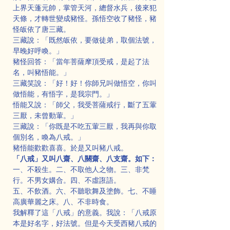
上界天蓬元帥，掌管天河，總督水兵，後來犯
天條，才轉世變成豬怪。孫悟空收了豬怪，豬
怪皈依了唐三藏。
三藏說：「既然皈依，要做徒弟，取個法號，
早晚好呼喚。」
豬怪回答：「當年菩薩摩頂受戒，是起了法
名，叫豬悟能。」
三藏笑說：「好！好！你師兄叫做悟空，你叫
做悟能，有悟字，是我宗門。」
悟能又說：「師父，我受菩薩戒行，斷了五葷
三厭，未曾動葷。」
三藏說：「你既是不吃五葷三厭，我再與你取
個別名，喚為八戒。」
豬悟能歡歡喜喜。於是又叫豬八戒。
「八戒」又叫八齋、八關齋、八支齋。如下：
一、不殺生。二、不取他人之物。三、非梵
行。不男女媾合。四、不虛誑語。
五、不飲酒。六、不聽歌舞及塗飾。七、不睡
高廣華麗之床。八、不非時食。
我解釋了這「八戒」的意義。我說：「八戒原
本是好名字，好法號。但是今天受西豬八戒的