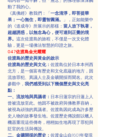
唱內容一知半解，但「無念」的佛理卻深深觸
動了我的心。
《真佛經》教我們：「
一念清淨，即菩提華
果；一心無住，即靈智圓滿。
」，正如能樂中
的《道成寺》所展示的那樣：
當人放下執著，
超越誘惑，以無念為心，便可達到正覺的境
界。
這次佐渡島的旅程，不僅是一次文化體
驗，更是一場佛法智慧的印證之旅。
047佐渡島金光耀耀
佐渡島的歷史與黃金的啟示
佐渡島的歷史與文化：
佐渡島位於日本本州西
北方，是一個富有歷史和文化底蘊的地方，因
流放罪犯、異議人士及金礦開採而聞名。此次
參觀中，
我們感受到以下幾個歷史與文化亮
點：
一、流放地與異議者：
日本日蓮宗的日蓮上人
曾被流放至此。他因不被政府與佛教界容納，
被視為頑強的異議者。佐渡島因此成為許多歷
史人物的故事發生地。佐渡歷史傳說館以蠟人
機器重現這些傳奇，栩栩如生地再現了罪犯與
貶官的生活與傳說。
二、金礦開採的歷史：
佐渡金山自1601年發現