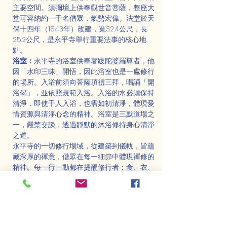
主要空間。須彌壇上供奉觀世音菩薩，整座大
堂可容納約一千名僧眾，氣勢宏偉。法堂於天
保十四年（1843年）改建，寬32.4公尺，長
25.2公尺，是永平寺舉行重要法事的核心地
點。
浴室：
永平寺的浴室供奉著跋陀婆羅尊者，他
因「水印三昧」開悟，因此浴室也是一處修行
的場所。入浴前須向菩薩頂禮三拜，唱誦「開
浴偈」，並依照規範入浴。入浴的水必須保持
清淨，即使千人入浴，也需如初清淨，體現愛
惜資源與清淨心念的精神。浴室是三默道場之
一，嚴禁交談，透過靜默的沐浴修持身心清淨
之道。
永平寺的一切修行場域，從建築到儀軌，皆蘊
藏深厚的禪意，僧眾在每一細節中體現禪修的
精神。每一行一動都在提醒修行者：食、衣、
住、行，皆是道。
永平寺的修行體悟：法食同輪與平常心之道
永平寺的大庫院，作為七堂伽藍之一，是寺內
修行的核心之一，對應的是「食」的道場。這
裡不僅是廚房，更是修行之地，體現「法食同