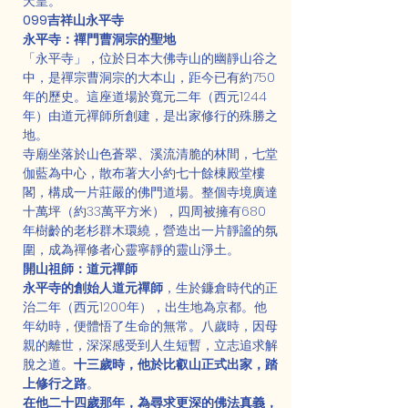
天皇。
099吉祥山永平寺
永平寺：禪門曹洞宗的聖地
「永平寺」，位於日本大佛寺山的幽靜山谷之
中，是禪宗曹洞宗的大本山，距今已有約750
年的歷史。這座道場於寬元二年（西元1244
年）由道元禪師所創建，是出家修行的殊勝之
地。
寺廟坐落於山色蒼翠、溪流清脆的林間，七堂
伽藍為中心，散布著大小約七十餘棟殿堂樓
閣，構成一片莊嚴的佛門道場。整個寺境廣達
十萬坪（約33萬平方米），四周被擁有680
年樹齡的老杉群木環繞，營造出一片靜謐的氛
圍，成為禪修者心靈寧靜的靈山淨土。
開山祖師：道元禪師
永平寺的創始人道元禪師
，生於鐮倉時代的正
治二年（西元1200年），出生地為京都。他
年幼時，便體悟了生命的無常。八歲時，因母
親的離世，深深感受到人生短暫，立志追求解
脫之道。
十三歲時，他於比叡山正式出家，踏
上修行之路
。
在他二十四歲那年，為尋求更深的佛法真義，