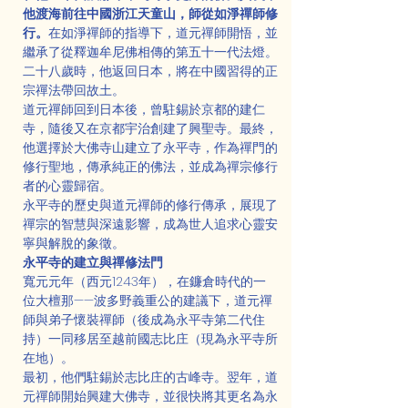
他渡海前往中國浙江天童山，師從如淨禪師修
行。
在如淨禪師的指導下，道元禪師開悟，並
繼承了從釋迦牟尼佛相傳的第五十一代法燈。
二十八歲時，他返回日本，將在中國習得的正
宗禪法帶回故土。
道元禪師回到日本後，曾駐錫於京都的建仁
寺，隨後又在京都宇治創建了興聖寺。最終，
他選擇於大佛寺山建立了永平寺，作為禪門的
修行聖地，傳承純正的佛法，並成為禪宗修行
者的心靈歸宿。
永平寺的歷史與道元禪師的修行傳承，展現了
禪宗的智慧與深遠影響，成為世人追求心靈安
寧與解脫的象徵。
永平寺的建立與禪修法門
寬元元年（西元1243年），在鐮倉時代的一
位大檀那——波多野義重公的建議下，道元禪
師與弟子懷裝禪師（後成為永平寺第二代住
持）一同移居至越前國志比庄（現為永平寺所
在地）。
最初，他們駐錫於志比庄的古峰寺。翌年，道
元禪師開始興建大佛寺，並很快將其更名為永