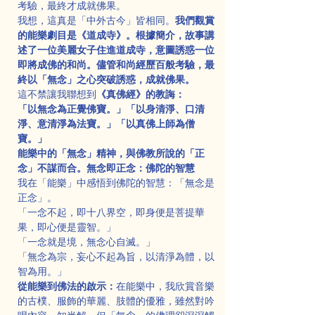
考驗，最終才成就佛果。
我想，這真是「中外古今」皆相同。
我們觀賞
的能樂劇目是《道成寺》。根據簡介，故事講
述了一位美麗女子住進道成寺，意圖誘惑一位
即將成佛的和尚。儘管和尚經歷百般考驗，最
終以「無念」之心突破誘惑，成就佛果。
這不禁讓我聯想到
《真佛經》的教誨：
「以無念為正覺佛寶。」「以身清淨、口清
淨、意清淨為法寶。」「以真佛上師為僧
寶。」
能樂中的「無念」精神，與佛教所說的「正
念」不謀而合。無念即正念：佛陀的智慧
我在「能樂」中感悟到佛陀的智慧：「無念是
正念」。
「一念不起，即十八界空，即身便是菩提華
果，即心便是靈智。」
「一念就是境，無念心自滅。」
「無念為宗，妄心不起為旨，以清淨為體，以
智為用。」
從能樂到佛法的啟示：
在能樂中，我欣賞音樂
的古樸、服飾的華麗、肢體的優雅，雖然對吟