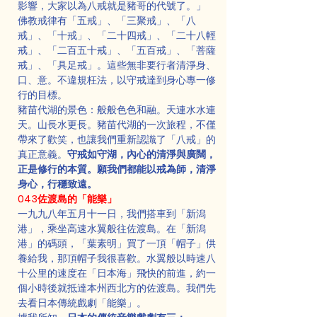
影響，大家以為八戒就是豬哥的代號了。」
佛教戒律有「五戒」、「三聚戒」、「八
戒」、「十戒」、「二十四戒」、「二十八輕
戒」、「二百五十戒」、「五百戒」、「菩薩
戒」、「具足戒」。這些無非要行者清淨身、
口、意。不違規枉法，以守戒達到身心專一修
行的目標。
豬苗代湖的景色：般般色色和融。天連水水連
天。山長水更長。豬苗代湖的一次旅程，不僅
帶來了歡笑，也讓我們重新認識了「八戒」的
真正意義。
守戒如守湖，內心的清淨與廣闊，
正是修行的本質。願我們都能以戒為師，清淨
身心，行穩致遠。
043佐渡島的「能樂」
一九九八年五月十一日，我們搭車到「新潟
港」，乘坐高速水翼般往佐渡島。在「新潟
港」的碼頭，「葉素明」買了一頂「帽子」供
養給我，那頂帽子我很喜歡。水翼般以時速八
十公里的速度在「日本海」飛快的前進，約一
個小時後就抵達本州西北方的佐渡島。我們先
去看日本傳統戲劇「能樂」。