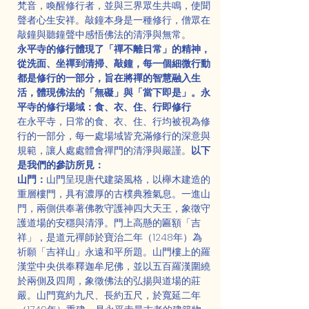
梵音，喚醒修行者，並與三界眾生共鳴，使聞
聲者心生安祥。敲鐘本身是一種修行，僧眾在
敲鐘與聽鐘聲中感悟佛法的清淨與無常。
永平寺的修行體現了「禪不離日常」的精神，
從洗面、坐禪到清掃、敲鐘，每一個細微行動
都是修行的一部分，旨在將禪的智慧融入生
活，體現佛法的「無礙」與「當下即是」。永
平寺的修行場域：食、衣、住、行即修行
在永平寺，日常的食、衣、住、行均被視為修
行的一部分，每一處場域皆充滿修行的深意與
規範，讓人處處體會禪門的清淨與嚴謹。
以下
是我們的參訪所見：
山門：
山門呈現唐代建築風格，以櫸木建造的
重層樓門，具有濃厚的古樸典雅氣息。一進山
門，兩側供奉著佛教守護神四大天王，象徵守
護道場的安穩與清淨。門上高懸的匾額「吉
祥」，是道元禪師於寶治二年（1248年）為
祈願「吉祥山」永遠和平所題。山門樓上的羅
漢堂中央供奉釋迦牟尼佛，並以五百羅漢圍繞
於兩側及四周，象徵佛法的弘揚與道場的莊
嚴。山門寬約九尺、長約五尺，於寬延二年