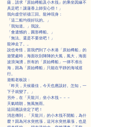
薩，請求『原始樽船及小木筏』的乘坐因緣不
具足吧！讓蓮香上師安心些！」
我向虛空祈禱三回。龍神現身：
「這二船均很好玩的。」
「我知道。」我說。
「會遺憾的，圓形樽船。」
「無法。還是不要坐吧！」
龍神走了。......
說也奇怪，當我們到了小木港「原始樽船」的
遊覽處時，海面吹刮陣陣的大風，風大，海面
波浪洶湧，所有的「原始樽船」一律不准出
海，因為「原始樽船」只能在平靜的海域巡
行。
遊船老板說：
「昨天，天候最佳，今天也應該好。怎知，一
下子就變了。」
另外，在「天龍川」坐小木筏－－－
天氣晴朗，無風無雨。
這回應該坐定了吧！
消息傳到，「天龍川」的小木筏不開船，為什
麼？因為河水突然漲，這河水突然暴漲，也是