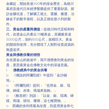
金礦起，開始長達390年的採金歷史，為德川
幕府及後代日本經濟繁榮提供了重要財源。探
訪金礦坑道，了解礦工堀土、選礦、搬運、冶
鍊金子的艱辛過程，以及正德佐渡小判的製
作。
三、黃金的產量與價值：
從德川時代至昭和時
代，佐渡金山共產出78噸黃金，其礦脈長達
3000公尺，深約800公尺，規模巨大。黃金
的開採與使用，充分體現了人類對珍貴資源的
無盡追求。
黃金與佛教供養的領悟
在佐渡金山的旅途中，我不僅體會到黃金的珍
貴，更思索黃金在佛教文化中的深遠意義。
1.      
佛教經典中的黃金供養
o    《佛說的阿彌陀經》中提到「金沙鋪
地」。
o    《阿彌陀經》提到：「也用金、銀、琉
璃、硨磲、赤珠、瑪瑙來裝飾。」
o    《般若經》則說：「以金、銀、琉璃、硨
磲、瑪瑙、琥珀、珊瑚，這七種寶物。」
o    西藏的舍利塔最為珍貴，則是用黃金和七