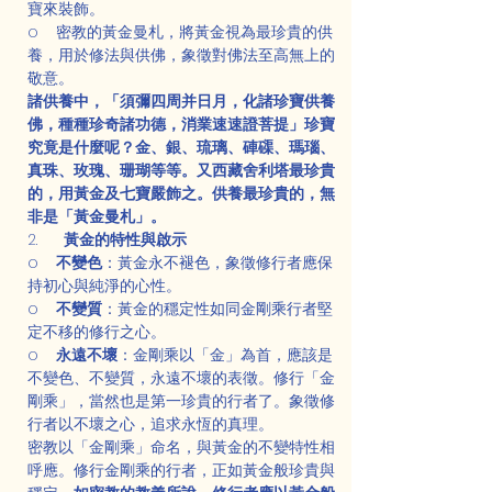
寶來裝飾。
o    密教的黃金曼札，將黃金視為最珍貴的供
養，用於修法與供佛，象徵對佛法至高無上的
敬意。
諸供養中，「須彌四周并日月，化諸珍寶供養
佛，種種珍奇諸功德，消業速速證菩提」珍寶
究竟是什麼呢？金、銀、琉璃、硨磲、瑪瑙、
真珠、玫瑰、珊瑚等等。又西藏舍利塔最珍貴
的，用黃金及七寶嚴飾之。供養最珍貴的，無
非是「黃金曼札」。
2.      
黃金的特性與啟示
o    
不變色
：黃金永不褪色，象徵修行者應保
持初心與純淨的心性。
o    
不變質
：黃金的穩定性如同金剛乘行者堅
定不移的修行之心。
o    
永遠不壞
：金剛乘以「金」為首，應該是
不變色、不變質，永遠不壞的表徵。修行「金
剛乘」，當然也是第一珍貴的行者了。象徵修
行者以不壞之心，追求永恆的真理。
密教以「金剛乘」命名，與黃金的不變特性相
呼應。修行金剛乘的行者，正如黃金般珍貴與