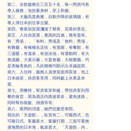
第二、全館服務生三百五十名，每一間房均有
專人服務，包括量身材，穿上和服。
第三、大廳高貴典雅，自動升降的玻璃牆，有
專人彈日本的弦箏古樂。
第四、整座加賀屋瀰漫了檀香、花香的香息。
第五、入住加賀屋，裏面的設施，應有盡有。
有「秀場」，「有料」秀場及「無料」秀場，
有舞廳，有種種名店街，有酒廊，有餐館，有
三溫暖，有溫泉，有游泳池，有運動間，有大
會議廳，大展示廳，大宴會廳，大能樂廳。均
是美輪美奐的，凡此種種均顯示出卓越超群。
第六、入住時，服務人員便當面用茶道，泡上
日本綠茶，供房客享用，同時獻上水果及米
栗。
第七、用餐時，幫房客穿和服，帶領房客到用
餐的食堂，因為酒店內路途甚多，避免迷路，
同時幫你裝飯、倒酒等等。
第八、夜間的消遣，她們也樂意奉陪。
我住的「天遊館」，臥室有二，可睡西式，也
可睡日式。客廳甚大，窗簾打開，三面可看無
邊無際的日本海，氣派甚大。「天遊館」內，