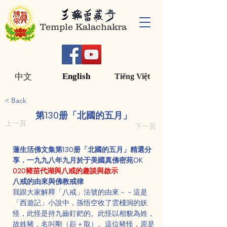
Temple Kalachakra
English
中文
Tiếng Việt
< Back
第130册「北國的五月」
上一頁
下一頁
蓮生活佛文集第130册「北國的五月」精選分
享．一九九八年九月於于美國真佛密苑OK
020豬苗代湖與八戒的趣談與啟示
八戒的由來與佛教戒律
我跟大家解釋「八戒」法號的由來－－這是
「西遊記」小說中，孫悟空收了雲棧洞的妖
怪，此怪是持九齒釘鈀的。此怪以相貌為姓，
故姓豬，名叫剛（髟＋取）。這位豬怪，原是