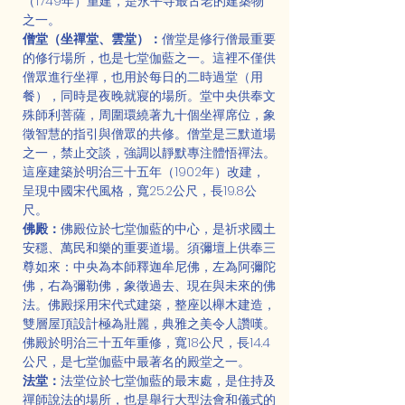
（1749年）重建，是永平寺最古老的建築物
之一。
僧堂（坐禪堂、雲堂）：
僧堂是修行僧最重要
的修行場所，也是七堂伽藍之一。這裡不僅供
僧眾進行坐禪，也用於每日的二時過堂（用
餐），同時是夜晚就寢的場所。堂中央供奉文
殊師利菩薩，周圍環繞著九十個坐禪席位，象
徵智慧的指引與僧眾的共修。僧堂是三默道場
之一，禁止交談，強調以靜默專注體悟禪法。
這座建築於明治三十五年（1902年）改建，
呈現中國宋代風格，寬25.2公尺，長19.8公
尺。
佛殿：
佛殿位於七堂伽藍的中心，是祈求國土
安穩、萬民和樂的重要道場。須彌壇上供奉三
尊如來：中央為本師釋迦牟尼佛，左為阿彌陀
佛，右為彌勒佛，象徵過去、現在與未來的佛
法。佛殿採用宋代式建築，整座以櫸木建造，
雙層屋頂設計極為壯麗，典雅之美令人讚嘆。
佛殿於明治三十五年重修，寬18公尺，長14.4
公尺，是七堂伽藍中最著名的殿堂之一。
法堂：
法堂位於七堂伽藍的最末處，是住持及
禪師說法的場所，也是舉行大型法會和儀式的