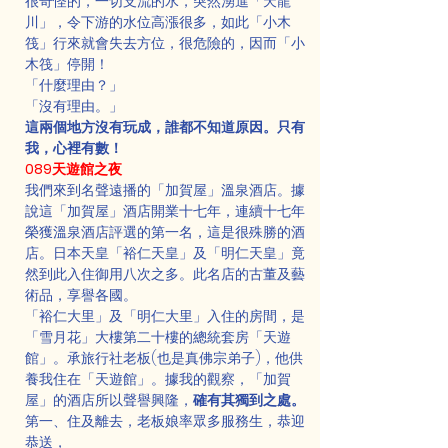
很奇怪的，一切支流的水，突然湧進「天龍
川」，令下游的水位高漲很多，如此「小木
筏」行來就會失去方位，很危險的，因而「小
木筏」停開！
「什麼理由？」
「沒有理由。」
這兩個地方沒有玩成，誰都不知道原因。只有
我，心裡有數！
089天遊館之夜
我們來到名聲遠播的「加賀屋」溫泉酒店。據
說這「加賀屋」酒店開業十七年，連續十七年
榮獲溫泉酒店評選的第一名，這是很殊勝的酒
店。日本天皇「裕仁天皇」及「明仁天皇」竟
然到此入住御用八次之多。此名店的古董及藝
術品，享譽各國。
「裕仁大里」及「明仁大里」入住的房間，是
「雪月花」大樓第二十樓的總統套房「天遊
館」。承旅行社老板(也是真佛宗弟子)，他供
養我住在「天遊館」。據我的觀察，「加賀
屋」的酒店所以聲譽興隆，
確有其獨到之處。
第一、住及離去，老板娘率眾多服務生，恭迎
恭送，