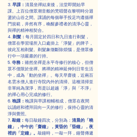
3. 早課：
清晨坐禪結束後，法堂即開始早
課。上百位僧眾潮音般的梵唱聲在黎明時分迴
盪於山谷之間。課誦的每個舉手投足均遵循禪
門規範，井然有序，喚醒參禮者的清淨心靈，
與禪的精神相契合。
4. 剃髮：
每月固定於四日和九日進行剃髮，
僧眾在學習場所入口處掛上「淨髮」的牌子，
彼此互相剃髮。剃髮象徵斷除煩惱，是僧眾修
行中一項嚴肅的行持。
5. 寺務：
雖然坐禪是永平寺修行的核心，但僧
眾不僅限於坐禪。將禪的精神延伸到日常生活
中，成為「動的坐禪」。每天早齋後，近兩百
名雲水僧人進行寺院內外的清掃。這種清掃並
非單純為潔淨，而是以超越「淨」與「不淨」
的禪心用心完成的修行。
6. 晚課：
晚課與早課相輔相成，僧眾在夜間
以誦經和禮拜回向一天的修行，保持心靈的清
淨與覺照。
7. 敲鐘：
每日敲鐘四次，分別為：
清晨的「曉
鐘」，中午的「齋鐘」，黃昏的「昏鐘」，夜
裡的「定鐘」。
敲鐘時，一敲一拜，鐘聲傳遞