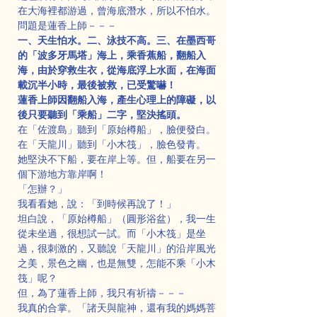
在大海裡都游過，曾海底潛水，所以不怕水。
問題是蓮香上師－－－
一、天生怕水。二、泳技不高。三、在墨西哥
的「波多牙馬塔」海上，乘香蕉船，翻船入
海，由於穿救生衣，從海底浮上水面，在海面
載沉半小時，最後被救，已受驚嚇！
蓮香上師因翻船入海，產生心理上的障礙，以
後只要聽到「乘船」二字，堅決搖頭。
在「佐渡島」聽到「原始樽船」，臉便發白。
在「天龍川」聽到「小木筏」，臉色發青。
她堅決不下船，要在岸上等。但，船要在另一
個下游地方靠岸啊！
「怎辦？」
我看看她，說：「到時候再說了！」
坦白說，「原始樽船」（圓形浴盆），我一生
從未坐過，很想試一試。而「小木筏」是坐
過，很刺激的，又聽說「天龍川」的沿岸風光
之美，景色之幽，也是無雙，怎能不乘「小木
筏」呢？
但，為了蓮香上師，我只有祈禱－－－
我真的合掌。「諸天與龍神，還有我的媽媽菩