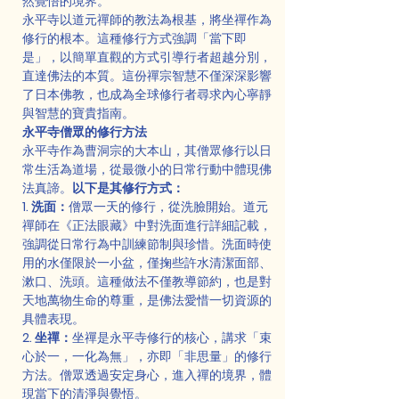
然覺悟的境界。
永平寺以道元禪師的教法為根基，將坐禪作為
修行的根本。這種修行方式強調「當下即
是」，以簡單直觀的方式引導行者超越分別，
直達佛法的本質。這份禪宗智慧不僅深深影響
了日本佛教，也成為全球修行者尋求內心寧靜
與智慧的寶貴指南。
永平寺僧眾的修行方法
永平寺作為曹洞宗的大本山，其僧眾修行以日
常生活為道場，從最微小的日常行動中體現佛
法真諦。
以下是其修行方式：
1. 洗面：
僧眾一天的修行，從洗臉開始。道元
禪師在《正法眼藏》中對洗面進行詳細記載，
強調從日常行為中訓練節制與珍惜。洗面時使
用的水僅限於一小盆，僅掬些許水清潔面部、
漱口、洗頭。這種做法不僅教導節約，也是對
天地萬物生命的尊重，是佛法愛惜一切資源的
具體表現。
2. 坐禪：
坐禪是永平寺修行的核心，講求「束
心於一，一化為無」，亦即「非思量」的修行
方法。僧眾透過安定身心，進入禪的境界，體
現當下的清淨與覺悟。