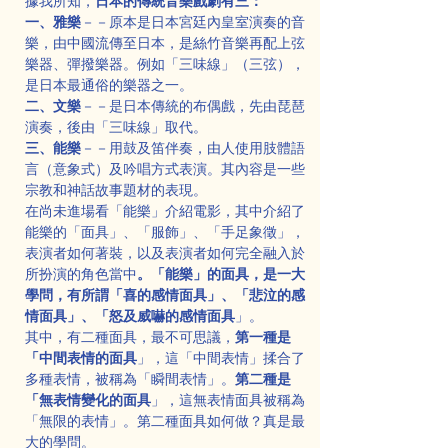
據我所知，
日本的傳統音樂戲劇有三：
一、雅樂
－－原本是日本宮廷內皇室演奏的音
樂，由中國流傳至日本，是絲竹音樂再配上弦
樂器、彈撥樂器。例如「三味線」（三弦），
是日本最通俗的樂器之一。
二、文樂
－－是日本傳統的布偶戲，先由琵琶
演奏，後由「三味線」取代。
三、能樂
－－用鼓及笛伴奏，由人使用肢體語
言（意象式）及吟唱方式表演。其內容是一些
宗教和神話故事題材的表現。
在尚未進場看「能樂」介紹電影，其中介紹了
能樂的「面具」、「服飾」、「手足象徵」，
表演者如何著裝，以及表演者如何完全融入於
所扮演的角色當中
。「能樂」的面具，是一大
學問，有所謂「喜的感情面具」、「悲泣的感
情面具」、「怒及威嚇的感情面具
」。
其中，有二種面具，最不可思議，
第一種是
「中間表情的面具
」，這「中間表情」揉合了
多種表情，被稱為「瞬間表情」。
第二種是
「無表情變化的面具
」，這無表情面具被稱為
「無限的表情」。第二種面具如何做？真是最
大的學問。