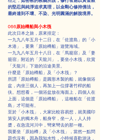
穩定，
如密教的教義所說，修行者應以黃金般
的堅忍與純淨追求真理，以金剛心修持佛法，
最終達到不壞、不染、光明圓滿的解脫境界。
066原始樽船與小木筏
此次日本之旅，原來排定：
一九九八年五月十二日，在「佐渡島」的「小
木港」，要乘「原始樽船」遊覽海域。
一九九八年五月十八日，在「馬籠宿」及「妻
籠宿」附近的「天龍川」，要坐小木筏，欣賞
「天龍川」下遊的沿途美景。
什麼是「原始樽船」及「小木筏」？
所謂「原始樽船」是圓形木製的船，就像個浴
盆，內坐三個人，再加上一位撐著竹桿的船
伕。想想看，一個浴盆放在海面上，四個人在
上面，這個是「原始樽船」，這種船在「佐渡
島」才可能有。
至於「小木筏」，大家比較容易想，就美國印
第安人的獨木舟，船身窄，坐一人，人人持
槳，在急流河川中，彎來彎去的那一種。
我要坐「原始樽」及「小木筏」，當然一點問
題也沒有，因為我知水性，小時候喜歡游泳，