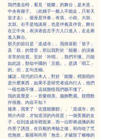
我們進去時，看見「能樂」的舞台，是木造，
中央有梯子。（此梯子一般人不能走，只有天
皇才走）。後座是伴奏，有笛、小鼓、大鼓、
太鼓。右手是地謠座，也是伴奏及伴音。舞台
在正中央，表演者從左手方入口進入，走走廊
進入舞台。
那天的節目是「道成寺」。我很喜歡「笛子」
及「鼓」的聲音，所以我對於「能樂」的演奏
非常的欣賞。至於「吟唱」，我們不懂。只能
如此說，類似中國的「京戲」。是講「唱工」
的。但，文句含糊。
據說，現代的日本人，對於「能樂」裡面唱的
是什麼東西，如果不是研究者或內行人，他們
一樣也聽不懂，這就難怪我們聽不懂了。
我的直覺是－－音樂很美。服飾艷麗。肢體動
作很雅。內容不知？
後來，我拿了「佐渡能樂館」，「道成寺」的
簡介內容，才知道演的內容是：一個美麗的女
子，住到道成寺裡面來，而一位即將成佛的和
尚受了誘惑，在百般的考驗之後，和尚唸了咒
也無效，最後和尚用「無念」才破除了種種的