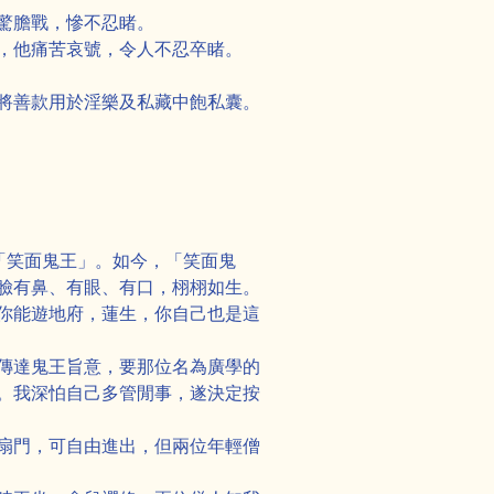
驚膽戰，慘不忍睹。
，他痛苦哀號，令人不忍卒睹。
將善款用於淫樂及私藏中飽私囊。
「笑面鬼王」。如今，「笑面鬼
臉有鼻、有眼、有口，栩栩如生。
你能遊地府，蓮生，你自己也是這
傳達鬼王旨意，要那位名為廣學的
。我深怕自己多管閒事，遂決定按
扇門，可自由進出，但兩位年輕僧