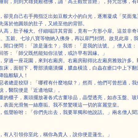
睡前，則到大雄寶殿禮佛，誦「高王觀世音經」，持咒念佛，有
，卻見自己右手拇指泛出如豆般大小的白光，逐漸凝成「笑面鬼
先落於他圓鼓的肚子，又繞至他的背部。
人高，肚子極大。仔細端詳其背面，竟有一方形小扉。這並非奇
線、五穀、七珍八寶等物納入佛身，再以扉門封閉。故見此扉，
，開口便問：「誰是蓮生？」我答：「是我的法號。」僧人道：
回答：「師父既然能知你法號，或許早有因緣。」
，穿過一座花園，來到右廂房。右廂房顯得比左廂房雅致許多。
在床，面朝下，臀部潰瘍潰爛，膿血橫流，白蟲在瘡口中上下翻
降臨般駭人！
惡者總是狡辯：「哪裡有什麼地獄？」然而，他們可曾想過，我
說，醫院便是「近邊地獄」。
重的櫃子，裏頭擺放著各式古董珍品，晶瑩透亮，如赤玉盤、玻
，表面光滑無一絲塵垢。我不禁驚嘆這一切的富麗堂皇。
，低聲吩咐：「你們先出去，我要單獨和他說話。」兩名僧人聞
，有人引領你至此，稱你為貴人，說你便是蓮生。」