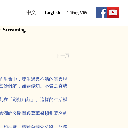
中文
English
Tiếng Việt
e Streaming
下一頁
的生命中，發生過數不清的靈異現
玄妙難解，如夢似幻。不管是真或
則在「彩虹山莊」。這樣的生活模
條湖畔公路圍繞著華盛頓州著名的
，如往常一樣駛向環湖公路。公路