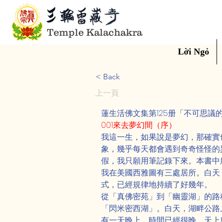
Temple Kalachakra
Lời Ngỏ
< Back
上一頁
蓮生活佛文集第125册「不可思
001來去夢幻間（序）
我這一生，如果說是夢幻，那確實
象，幾乎每天都會遇到奇奇怪怪的
假，我只願用筆記錄下來。本書中
我在美國西雅圖有三處居所。白天
式，已經規律地持續了好幾年。
從「真佛密苑」到「幽靈湖」的路
「閃米密西湖」。白天，湖畔公路
有一天晚上，時間已經很晚，天上