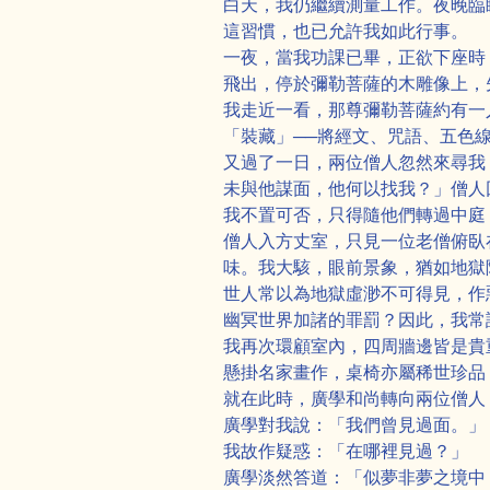
白天，我仍繼續測量工作。夜晚臨
這習慣，也已允許我如此行事。
一夜，當我功課已畢，正欲下座時
飛出，停於彌勒菩薩的木雕像上，
我走近一看，那尊彌勒菩薩約有一
「裝藏」──將經文、咒語、五色
又過了一日，兩位僧人忽然來尋我
未與他謀面，他何以找我？」僧人
我不置可否，只得隨他們轉過中庭
僧人入方丈室，只見一位老僧俯臥
味。我大駭，眼前景象，猶如地獄
世人常以為地獄虛渺不可得見，作
幽冥世界加諸的罪罰？因此，我常
我再次環顧室內，四周牆邊皆是貴
懸掛名家畫作，桌椅亦屬稀世珍品
就在此時，廣學和尚轉向兩位僧人
廣學對我說：「我們曾見過面。」
我故作疑惑：「在哪裡見過？」
廣學淡然答道：「似夢非夢之境中