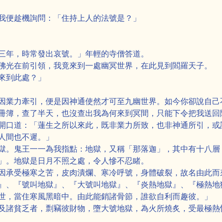
我便趁機詢問：「住持上人的法號是？」
三年，時常發出哀號。」年輕的寺僧答道。
佛光在前引領，我竟來到一處幽冥世界，在此見到閻羅天子。
來到此處？」
因業力牽引，便是因神通使然才可至九幽世界。如今你卻說自己
冊簿，查了半天，也沒查出我為何來到冥間，只能下令把我送回
開口道：「蓮生之所以來此，既非業力所致，也非神通所引，或
人間也不遲。」
獄。鬼王一一為我指點：地獄，又稱「那落迦」，其中有十八層
」。地獄是日月不照之處，令人慘不忍睹。
因承受極寒之苦，皮肉潰爛、寒冷呼號，身體破裂，故名由此而
』、『號叫地獄』、『大號叫地獄』、『炎熱地獄』、『極熱地
世，當住寒風黑暗中。由此能銷諸骨節，誰欲自利而趣彼。」
及諸貧乏者，剽竊彼財物，墮大號地獄，為火所燒炙，受最極熱