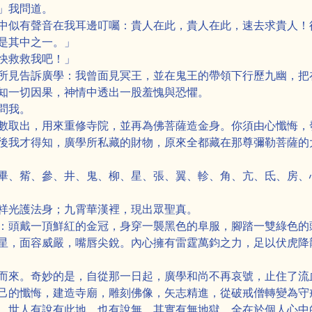
」我問道。
中似有聲音在我耳邊叮囑：貴人在此，貴人在此，速去求貴人！
是其中之一。」
快救救我吧！」
所見告訴廣學：我曾面見冥王，並在鬼王的帶領下行歷九幽，把
知一切因果，神情中透出一股羞愧與恐懼。
問我。
數取出，用來重修寺院，並再為佛菩薩造金身。你須由心懺悔，
後我才得知，廣學所私藏的財物，原來全都藏在那尊彌勒菩薩的
畢、觜、參、井、鬼、柳、星、張、翼、軫、角、亢、氐、房、
祥光護法身；九霄華漢裡，現出眾聖真。
：頭戴一頂鮮紅的金冠，身穿一襲黑色的阜服，腳踏一雙綠色的
星，面容威嚴，嘴唇尖銳。內心擁有雷霆萬鈞之力，足以伏虎降
而來。奇妙的是，自從那一日起，廣學和尚不再哀號，止住了流
己的懺悔，建造寺廟，雕刻佛像，矢志精進，從破戒僧轉變為守
，世人有說有此地，也有說無，其實有無地獄，全在於個人心中