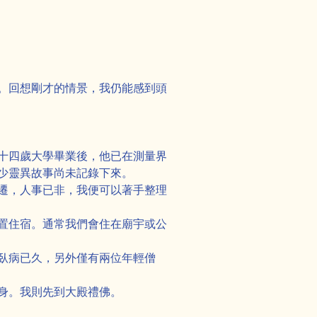
。回想剛才的情景，我仍能感到頭
十四歲大學畢業後，他已在測量界
少靈異故事尚未記錄下來。
遷，人事已非，我便可以著手整理
置住宿。通常我們會住在廟宇或公
臥病已久，另外僅有兩位年輕僧
身。我則先到大殿禮佛。