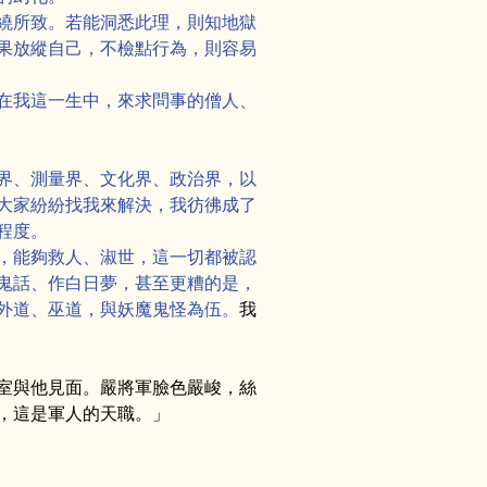
繞所致。若能洞悉此理，則知地獄
果放縱自己，不檢點行為，則容易
在我這一生中，來求問事的僧人、
界、測量界、文化界、政治界，以
大家紛紛找我來解決，我彷彿成了
程度。
，能夠救人、淑世，這一切都被認
鬼話、作白日夢，甚至更糟的是，
外道、巫道，與妖魔鬼怪為伍。
我
室與他見面。嚴將軍臉色嚴峻，絲
，這是軍人的天職。」