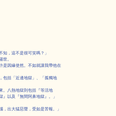
不知，這不是很可笑嗎？」
陽世。
許是因緣使然。不如就讓我帶他在
，包括「近邊地獄」、「孤獨地
來。八熱地獄則包括『等活地
獄』以及『無間阿鼻地獄』。」
惱，出大猛惡聲，受如是苦報。」