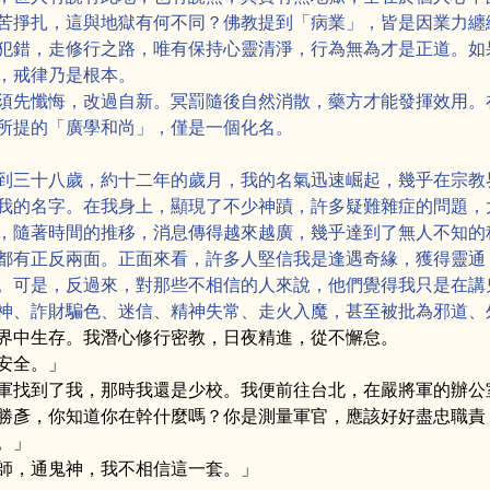
苦掙扎，這與地獄有何不同？佛教提到「病業」，皆是因業力纏
犯錯，走修行之路，唯有保持心靈清淨，行為無為才是正道。如
，戒律乃是根本。
須先懺悔，改過自新。冥罰隨後自然消散，藥方才能發揮效用。
所提的「廣學和尚」，僅是一個化名。
到三十八歲，約十二年的歲月，我的名氣迅速崛起，幾乎在宗教
我的名字。在我身上，顯現了不少神蹟，許多疑難雜症的問題，
，隨著時間的推移，消息傳得越來越廣，幾乎達到了無人不知的
都有正反兩面。正面來看，許多人堅信我是逢遇奇緣，獲得靈通
。可是，反過來，對那些不相信的人來說，他們覺得我只是在講
神、詐財騙色、迷信、精神失常、走火入魔，甚至被批為邪道、
界中生存。我潛心修行密教，日夜精進，從不懈怠。
安全。」
軍找到了我，那時我還是少校。我便前往台北，在嚴將軍的辦公
勝彥，你知道你在幹什麼嗎？你是測量軍官，應該好好盡忠職責
。」
師，通鬼神，我不相信這一套。」