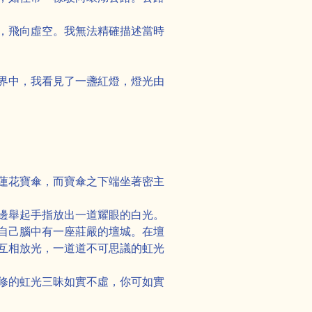
，飛向虛空。我無法精確描述當時
界中，我看見了一盞紅燈，燈光由
蓮花寶傘，而寶傘之下端坐著密主
邊舉起手指放出一道耀眼的白光。
自己腦中有一座莊嚴的壇城。在壇
互相放光，一道道不可思議的虹光
修的虹光三昧如實不虛，你可如實