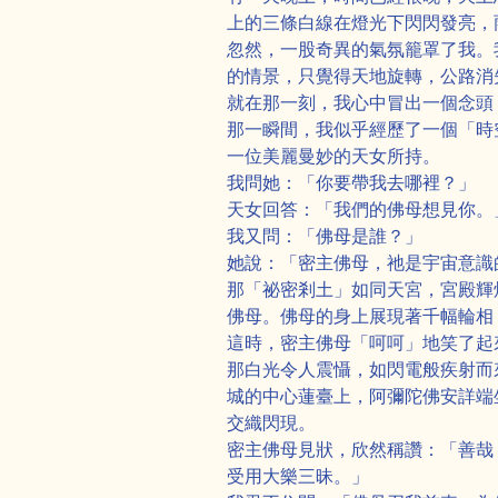
上的三條白線在燈光下閃閃發亮，
忽然，一股奇異的氣氛籠罩了我。
的情景，只覺得天地旋轉，公路消
就在那一刻，我心中冒出一個念頭
那一瞬間，我似乎經歷了一個「時
一位美麗曼妙的天女所持。
我問她：「你要帶我去哪裡？」
天女回答：「我們的佛母想見你。
我又問：「佛母是誰？」
她說：「密主佛母，祂是宇宙意識
那「祕密剎土」如同天宮，宮殿輝
佛母。佛母的身上展現著千幅輪相
這時，密主佛母「呵呵」地笑了起
那白光令人震懾，如閃電般疾射而
城的中心蓮臺上，阿彌陀佛安詳端
交織閃現。
密主佛母見狀，欣然稱讚：「善哉
受用大樂三昧。」