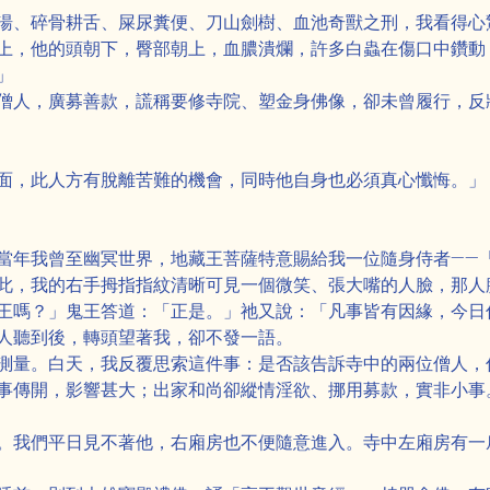
湯、碎骨耕舌、屎尿糞便、刀山劍樹、血池奇獸之刑，我看得心
上，他的頭朝下，臀部朝上，血膿潰爛，許多白蟲在傷口中鑽動
」
僧人，廣募善款，謊稱要修寺院、塑金身佛像，卻未曾履行，反
面，此人方有脫離苦難的機會，同時他自身也必須真心懺悔。」
當年我曾至幽冥世界，地藏王菩薩特意賜給我一位隨身侍者——
此，我的右手拇指指紋清晰可見一個微笑、張大嘴的人臉，那人
王嗎？」鬼王答道：「正是。」祂又說：「凡事皆有因緣，今日
人聽到後，轉頭望著我，卻不發一語。
測量。白天，我反覆思索這件事：是否該告訴寺中的兩位僧人，
事傳開，影響甚大；出家和尚卻縱情淫欲、挪用募款，實非小事
。我們平日見不著他，右廂房也不便隨意進入。寺中左廂房有一