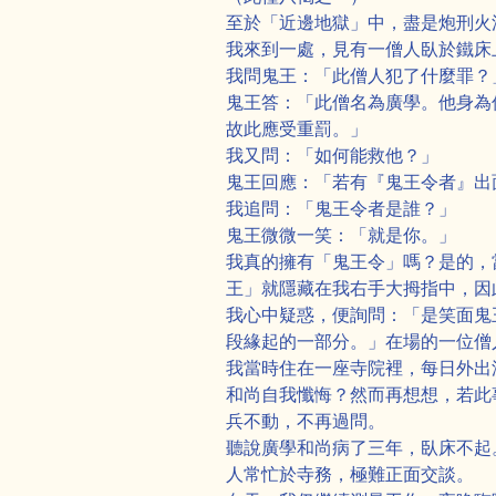
至於「近邊地獄」中，盡是炮刑火
我來到一處，見有一僧人臥於鐵床
我問鬼王：「此僧人犯了什麼罪？
鬼王答：「此僧名為廣學。他身為
故此應受重罰。」
我又問：「如何能救他？」
鬼王回應：「若有『鬼王令者』出
我追問：「鬼王令者是誰？」
鬼王微微一笑：「就是你。」
我真的擁有「鬼王令」嗎？是的，
王」就隱藏在我右手大拇指中，因
我心中疑惑，便詢問：「是笑面鬼
段緣起的一部分。」在場的一位僧
我當時住在一座寺院裡，每日外出
和尚自我懺悔？然而再想想，若此
兵不動，不再過問。
聽說廣學和尚病了三年，臥床不起
人常忙於寺務，極難正面交談。