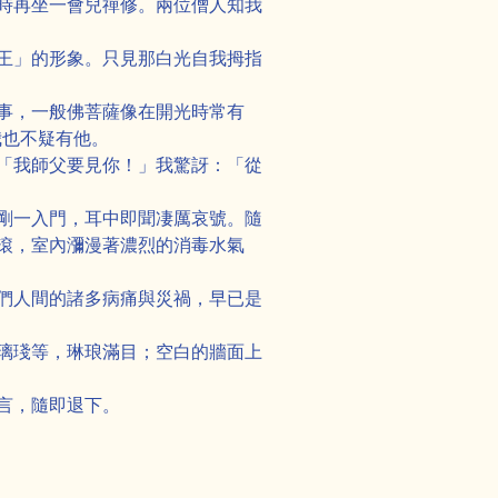
時再坐一會兒禪修。兩位僧人知我
王」的形象。只見那白光自我拇指
事，一般佛菩薩像在開光時常有
我也不疑有他。
「我師父要見你！」我驚訝：「從
剛一入門，耳中即聞凄厲哀號。隨
滾，室內瀰漫著濃烈的消毒水氣
們人間的諸多病痛與災禍，早已是
璃琖等，琳琅滿目；空白的牆面上
言，隨即退下。