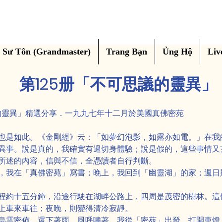
Sư Tôn (Grandmaster)
Trang Bạn
Ủng Hộ
Liv
第125册「不可思議的靈異」
議的靈異」精選分享．一九九七年十二月於美國真佛密苑
也是如此。《金剛經》云：「如夢幻泡影，如露亦如電。」在我
異事。說是真的，我確實有過切身體驗；說是假的，這些事情又
所述的內容，信與不信，全憑讀者自行判斷。
，我在「真佛密苑」寫書；晚上，我回到「幽靈湖」的家；週日
程約十五分鐘，沿途行駛在湖畔公路上，四周是茂密的樹林。這
上車來車往；夜晚，則變得清冷寂靜。
烏雲密佈，還下著雨，風呼嘯著。我從「密苑」出發，打開車燈