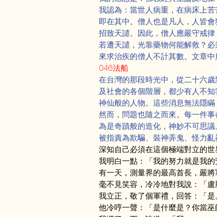
我認為：當世人病重，在病床上苦
即在其中。僧人也是凡人，人皆會
招致天譴。因此，僧人應嚴守戒律
若遭天譴，光靠藥物何能解救？必
來求治疾的僧人不計其數。文章中
046法船
在台灣的那段時光中，從二十六歲
及社會的各個階層，都少有人不知
神仙般的人物。這些消息無法隱瞞
然而，問題也隨之而來。每一件事
為是奇蹟般的造化，神妙不可思議
被指責為欺騙、裝神弄鬼、怪力亂
深知自己必須在這個極端對立的世
我明白一點：「我的努力就是我的
有一天，測量界的最高首長，嚴將
毫不見笑容，冷冷地對我說：「盧
我立正，敬了個軍禮，回答：「是
他冷哼一聲：「是什麼是？你當巫