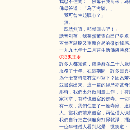
我忍不住問：「佛母召我前來，為
佛母答道：「為了考驗。」
「我可曾生起嗔心？」
「無。」
「既然無嗔，那就回去吧！」
話音剛落，我驀然驚覺自己已身處
蓋骨有鬆脫又重新合起的微妙觸感
一九九七年十二月蓮生活佛盧勝彥
033鬼王令
許多人都知道，盧勝彥在二十六歲
服務了十年。在這期間，許多靈異
為什麼當時沒有立即寫下？因為若
並書寫出來。這一篇的經歷亦甚奇
那時，我們出外做測量工作，手持
家祠堂，有時也借宿於佛寺。一切
有一次，我們住進了一座寺廟。這
人。當我們前來借宿，兩位僧人慷
我們自行把左側廂房打掃乾淨，擺
一位年輕僧人看到此景，微笑道：