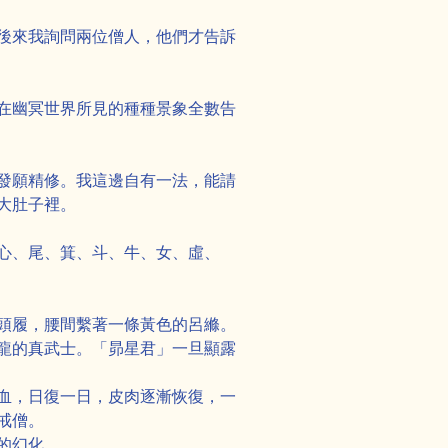
後來我詢問兩位僧人，他們才告訴
在幽冥世界所見的種種景象全數告
發願精修。我這邊自有一法，能請
大肚子裡。
心、尾、箕、斗、牛、女、虛、
頭履，腰間繫著一條黃色的呂縧。
龍的真武士。「昴星君」一旦顯露
血，日復一日，皮肉逐漸恢復，一
戒僧。
的幻化。