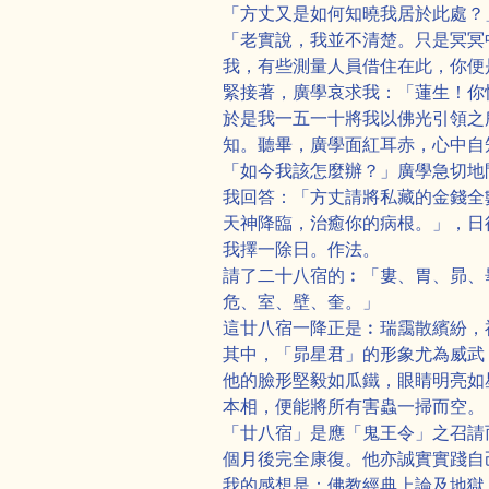
「方丈又是如何知曉我居於此處？
「老實說，我並不清楚。只是冥冥
我，有些測量人員借住在此，你便
緊接著，廣學哀求我：「蓮生！你
於是我一五一十將我以佛光引領之
知。聽畢，廣學面紅耳赤，心中自
「如今我該怎麼辦？」廣學急切地
我回答：「方丈請將私藏的金錢全
天神降臨，治癒你的病根。」，日
我擇一除日。作法。
請了二十八宿的︰「婁、胃、昴、
危、室、壁、奎。」
這廿八宿一降正是︰瑞靄散繽紛，
其中，「昴星君」的形象尤為威武
他的臉形堅毅如瓜鐵，眼睛明亮如
本相，便能將所有害蟲一掃而空。
「廿八宿」是應「鬼王令」之召請
個月後完全康復。他亦誠實實踐自
我的感想是：佛教經典上論及地獄