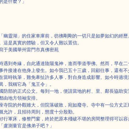
的是什麼？」
「幽靈湖」的住家車庫前，彷彿剛剛的一切只是如夢如幻的經歷
。這是真實的體驗，但又令人難以置信。
寫于美國華州雷門市真佛密苑
時遇到奇緣，自此通達陰陽鬼神，進而學道學佛。然而，早在二
事件接連在他身上發生。如今我已五十三歲，回顧往事，還有不
在當時執筆，難免牽扯許多人事，對自身造成影響。如今時過境
異，我稱它為「鬼王令」。
國防部的正式公文。每到一地，便請當地的村、里、鄰長協助安
都由地方領袖安排。
座寺院的外觀雖大，但院落破敗，宛如廢寺。寺中有一位方丈正
慨允許，且招待周到，態度十分殷勤。
好行軍床，修整門窗，終於把原本殘破不堪的房間整理得可以容
「盧測量官是佛弟子吧？」