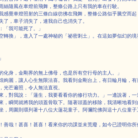
雨絲隨風在車燈前飛舞，整條公路上只有我的車在行駛。
我感覺車燈照射的三條白線彷彿在飛舞，整條公路似乎騰空而起
失了，車子消失了，連我自己也消失了。
：「我可能死了。」
空轉換」，進入了一處神秘的「祕密剎土」。在這如夢似幻的境
」
的化身，金剛界的無上佛母，也是所有空行母的主人。」
煌絢麗，讓人心生無限法喜。我看到金剛台上，有日輪月輪，有
，光芒遍照，令人無法直視。
來，對我說：「蓮生，我要看看你的修行功力。」一邊說著，一
來，瞬間就將我的頭蓋骨取下。隨著頭蓋的移除，我清晰地看到
坐，周圍則環列著十八位大蓮花童子。阿彌陀佛與這十八位童子
！善哉！甚喜！甚喜！看來你的功課並未荒廢，如今已證明你所