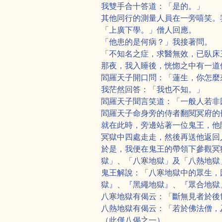
我雙手合十答道：「是的。」
其他同行的測量人員在一旁嘻笑。
「上廣下學。」僧人回應。
「他患的是何病？」我接著問。
「不知名之症，求醫無效，已臥床
那夜，我入睡後，恍惚之中有一道
閻羅天子開口問：「蓮生，你怎麼
我茫然回答：「我也不知。」
閻羅天子聞言笑道：「一般人若非
閻羅天子命身旁的侍者翻閱冥府的
就在此時，旁邊站著一位鬼王，他
冥獄中四處走走，然後再送他返回
於是，我便在鬼王的帶領下參觀冥
獄」、「八寒地獄」及「八熱地獄
鬼王解說：「八寒地獄中的眾生，
獄』、『黑繩地獄』、『眾合地獄
八寒地獄有偈云：「斷無見者於後
八熱地獄有偈云：「若於佛法僧，
（此僅八偈之一）