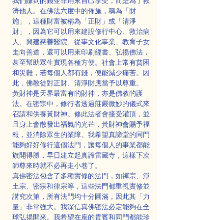
我們賺到的錢並非用來自己享受，而是為了救
濟他人。在佛法六度中的佈施，稱為「財
施」，這種財富被稱為「正財」或「清淨
財」，因為它可以用來建設修行中心、救治病
人、興建慈善醫院、從事文化事業、教育子女
走向善道，還可以用來印刷經書、弘揚佛法，
甚至幫助眾生實現各種方便。社會上常有貧困
和災難，若每個人都有錢，便能減少痛苦。因
此，佛教徒對正財、清淨財應當予以尊重。
黃財神是天界最富有的財神，亦是佛教的護
法。在密宗中，修行者透過莊嚴微妙的儀式來
召請和供養黃財神。修此法者會接受灌頂，並
且身上會散發出福氣的光芒，黃財神會賜予福
報，並消除眾生的業障。我希望真諦堂的同門
能夠好好修行這個法門，讓每個人的事業都能
旗開得勝，早日建立起真諦雷藏寺，這樣下次
師尊來時就不必再走小巷了。
真佛密法包含了多種實修的法門，如禪宗、淨
土宗、密宗和律宗等，這些法門都重視實修並
講究次第，所有法門均十分圓滿，因此其「力
量」非常強大。我深信真佛密法必定能夠在全
球弘揚開來。我希望在座的貴賓和同門都能珍