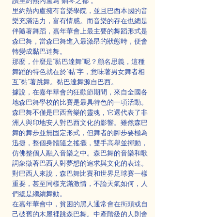
讚里約熱內盧為“鋼琴之都”。
里約熱內盧擁有音樂學院，並且巴西本國的音
樂充滿活力，富有情感。而音樂的存在也總是
伴隨著舞蹈，嘉年華會上最主要的舞蹈形式是
森巴舞，當森巴舞進入最激昂的狀態時，便會
轉變成黏巴達舞。
那麼，什麼是“黏巴達舞”呢？顧名思義，這種
舞蹈的特色就在於“黏”字，意味著男女舞者相
互“黏”著跳舞。黏巴達舞源自巴西。
據說，在嘉年華會的狂歡節期間，來自全國各
地森巴舞學校的比賽是最具特色的一項活動。
森巴舞不僅是巴西音樂的靈魂，它還代表了非
洲人與印地安人對巴西文化的影響。雖然森巴
舞的舞步並無固定形式，但舞者的腳步要極為
迅捷，整個身體隨之搖擺，雙手高舉並揮動，
仿佛整個人融入音樂之中。森巴舞的音樂和歌
詞象徵著巴西人對夢想的追求與文化的表達。
對巴西人來說，森巴舞比賽和世界足球賽一樣
重要，甚至同樣充滿激情，不論天氣如何，人
們總是繼續舞動。
在嘉年華會中，貧困的黑人通常會在街頭或自
己破舊的木屋裡跳森巴舞。中產階級的人則會