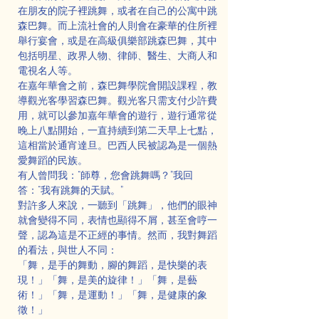
在朋友的院子裡跳舞，或者在自己的公寓中跳
森巴舞。而上流社會的人則會在豪華的住所裡
舉行宴會，或是在高級俱樂部跳森巴舞，其中
包括明星、政界人物、律師、醫生、大商人和
電視名人等。
在嘉年華會之前，森巴舞學院會開設課程，教
導觀光客學習森巴舞。觀光客只需支付少許費
用，就可以參加嘉年華會的遊行，遊行通常從
晚上八點開始，一直持續到第二天早上七點，
這相當於通宵達旦。巴西人民被認為是一個熱
愛舞蹈的民族。
有人曾問我：“師尊，您會跳舞嗎？”我回
答：“我有跳舞的天賦。”
對許多人來說，一聽到「跳舞」，他們的眼神
就會變得不同，表情也顯得不屑，甚至會哼一
聲，認為這是不正經的事情。然而，我對舞蹈
的看法，與世人不同：
「舞，是手的舞動，腳的舞蹈，是快樂的表
現！」「舞，是美的旋律！」「舞，是藝
術！」「舞，是運動！」「舞，是健康的象
徵！」