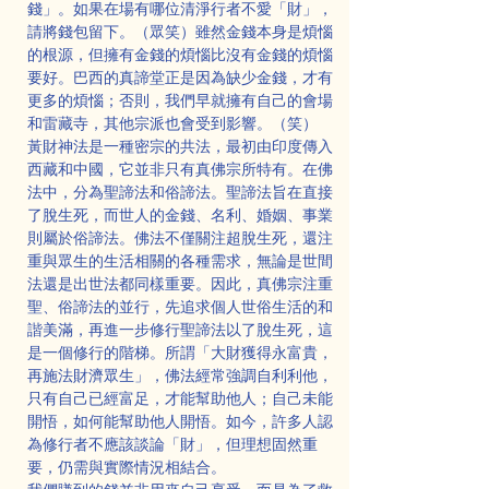
錢」。如果在場有哪位清淨行者不愛「財」，
請將錢包留下。（眾笑）雖然金錢本身是煩惱
的根源，但擁有金錢的煩惱比沒有金錢的煩惱
要好。巴西的真諦堂正是因為缺少金錢，才有
更多的煩惱；否則，我們早就擁有自己的會場
和雷藏寺，其他宗派也會受到影響。（笑）
黃財神法是一種密宗的共法，最初由印度傳入
西藏和中國，它並非只有真佛宗所特有。在佛
法中，分為聖諦法和俗諦法。聖諦法旨在直接
了脫生死，而世人的金錢、名利、婚姻、事業
則屬於俗諦法。佛法不僅關注超脫生死，還注
重與眾生的生活相關的各種需求，無論是世間
法還是出世法都同樣重要。因此，真佛宗注重
聖、俗諦法的並行，先追求個人世俗生活的和
諧美滿，再進一步修行聖諦法以了脫生死，這
是一個修行的階梯。所謂「大財獲得永富貴，
再施法財濟眾生」，佛法經常強調自利利他，
只有自己已經富足，才能幫助他人；自己未能
開悟，如何能幫助他人開悟。如今，許多人認
為修行者不應該談論「財」，但理想固然重
要，仍需與實際情況相結合。