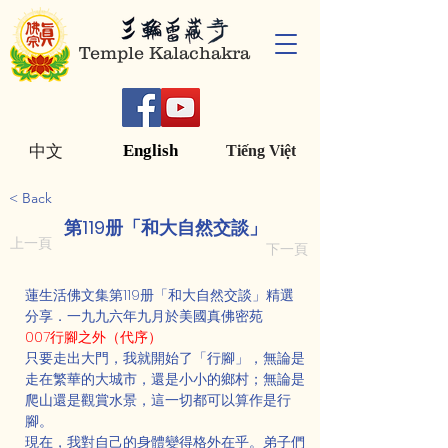
Temple Kalachakra
English
中文
Tiếng Việt
< Back
第119册「和大自然交談」
上一頁
下一頁
蓮生活佛文集第119册「和大自然交談」精選
分享．一九九六年九月於美國真佛密苑
007行腳之外（代序）
只要走出大門，我就開始了「行腳」，無論是
走在繁華的大城市，還是小小的鄉村；無論是
爬山還是觀賞水景，這一切都可以算作是行
腳。
現在，我對自己的身體變得格外在乎。弟子們