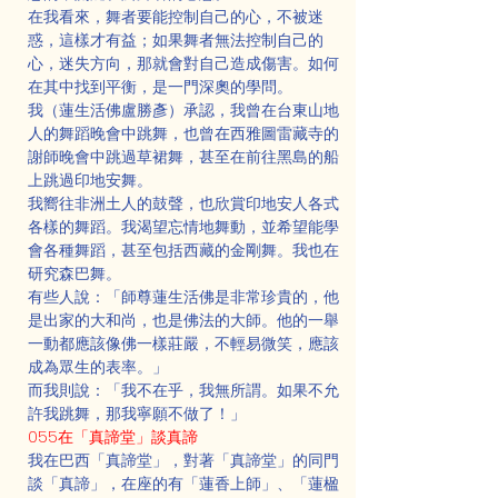
在我看來，舞者要能控制自己的心，不被迷
惑，這樣才有益；如果舞者無法控制自己的
心，迷失方向，那就會對自己造成傷害。如何
在其中找到平衡，是一門深奧的學問。
我（蓮生活佛盧勝彥）承認，我曾在台東山地
人的舞蹈晚會中跳舞，也曾在西雅圖雷藏寺的
謝師晚會中跳過草裙舞，甚至在前往黑島的船
上跳過印地安舞。
我嚮往非洲土人的鼓聲，也欣賞印地安人各式
各樣的舞蹈。我渴望忘情地舞動，並希望能學
會各種舞蹈，甚至包括西藏的金剛舞。我也在
研究森巴舞。
有些人說：「師尊蓮生活佛是非常珍貴的，他
是出家的大和尚，也是佛法的大師。他的一舉
一動都應該像佛一樣莊嚴，不輕易微笑，應該
成為眾生的表率。」
而我則說：「我不在乎，我無所謂。如果不允
許我跳舞，那我寧願不做了！」
055在「真諦堂」談真諦
我在巴西「真諦堂」，對著「真諦堂」的同門
談「真諦」，在座的有「蓮香上師」、「蓮楹