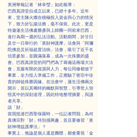
美洲華報記者「林幸瑩」如此報導：
巴西真諦堂自成立以來，已經十多年。近年
來，堂主陳火燦在積極投入資金與心力的情況
下，致力於弘揚法務，毫不保留。此次，更是
特邀蓮生活佛盧勝彥與上師團一同前來巴西，
進行為期一週的弘法活動。活動期間，於廿日
及廿一日舉行的「黃財神護摩」法會與「阿彌
陀佛息災祈福超度治病」法會，吸引了近千名
信眾參加，並圓滿落幕，成為一次殊勝的盛
會。巴西真諦堂的同門們為了籌備這兩場大法
會，克服有限的資源與人力，每位同修都放下
事業，全力投入準備工作，正應驗了密宗中珍
貴的師徒殊勝因緣。在法會中，蓮生活佛兩次
開示，並以其獨特的幽默與智慧，引導世人領
悟其中的深刻道理，因此特地整理摘要，與讀
者共享。
談「財」
當我抵達巴西聖保羅時，一位記者問我，為何
真佛宗對「財」特別感興趣，並且要修習「黃
財神增益護摩法」？
事實上，無論是個人還是團體，都會重視「金