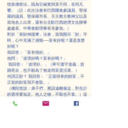
惜真佛密法，因為它確實與眾不同，非同凡
響。（註：此次法會有巴西國會參議員、聖保
羅的議員、聖保羅市長、天主教主教神父以及
當地名人出席，還有台北駐巴西經濟文化辦事
處處長、中華會館理事長等參加。）
對於「黃財神護摩」法會，當我開示「財」字
時，心中充滿了感慨──富有好呢？還是貪婪
好呢？
我回答：「富有很好。」
他問：「道理好嗎？富有好嗎？」
 我回答：「道理好。」（寧可遵守道義，貧
困死去，也不願為了無道而富貴活著。）
何謂正財？ 我回答：「正當得來的財富，不
正當的財富我不會取。」
（佛陀曾說：弟子們，應該遠離偷盜，對生計
的需求要知足。他人之物，不取也不拿。）這
是「不偷盜戒」的教誡。
何謂清淨財？
我回答：「清淨的財富來得清淨，去得也清
淨。正當賺取，正當使用的財富就是清淨
財。」