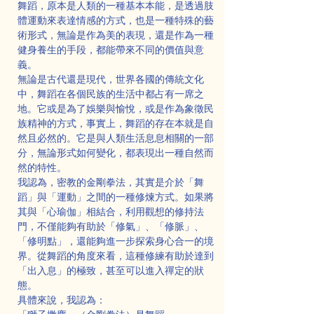
舞蹈，原本是人類的一種基本本能，是透過肢
體運動來表達情感的方式，也是一種特殊的藝
術形式，無論是作為美的表現，還是作為一種
健身養生的手段，都能帶來不同的價值與意
義。
無論是古代還是現代，世界各國的傳統文化
中，舞蹈在各個民族的生活中都占有一席之
地。它或是為了娛樂與愉悅，或是作為象徵民
族精神的方式，事實上，舞蹈的存在本就是自
然且必然的。它是與人類生活息息相關的一部
分，無論形式如何變化，都表現出一種自然而
然的特性。
我認為，密教的金剛拳法，其實是介於「舞
蹈」與「運動」之間的一種修煉方式。如果將
其與「心瑜伽」相結合，利用觀想的修持法
門，不僅能夠有助於「修氣」、「修脈」、
「修明點」，還能夠進一步探索身心合一的境
界。從舞蹈的角度來看，這種修練有助於達到
「出入息」的極致，甚至可以進入禪定的狀
態。
具體來說，我認為：