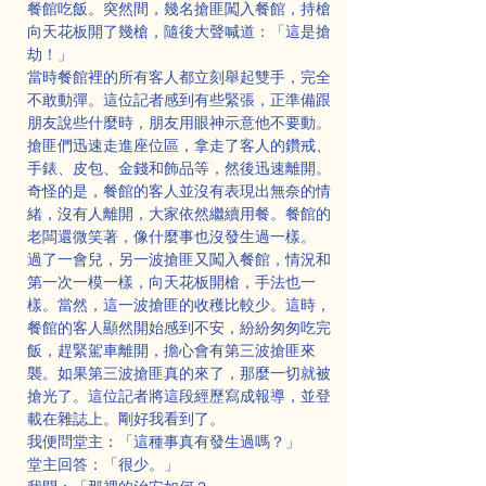
餐館吃飯。突然間，幾名搶匪闖入餐館，持槍
向天花板開了幾槍，隨後大聲喊道：「這是搶
劫！」
當時餐館裡的所有客人都立刻舉起雙手，完全
不敢動彈。這位記者感到有些緊張，正準備跟
朋友說些什麼時，朋友用眼神示意他不要動。
搶匪們迅速走進座位區，拿走了客人的鑽戒、
手錶、皮包、金錢和飾品等，然後迅速離開。
奇怪的是，餐館的客人並沒有表現出無奈的情
緒，沒有人離開，大家依然繼續用餐。餐館的
老闆還微笑著，像什麼事也沒發生過一樣。
過了一會兒，另一波搶匪又闖入餐館，情況和
第一次一模一樣，向天花板開槍，手法也一
樣。當然，這一波搶匪的收穫比較少。這時，
餐館的客人顯然開始感到不安，紛紛匆匆吃完
飯，趕緊駕車離開，擔心會有第三波搶匪來
襲。如果第三波搶匪真的來了，那麼一切就被
搶光了。這位記者將這段經歷寫成報導，並登
載在雜誌上。剛好我看到了。
我便問堂主：「這種事真有發生過嗎？」
堂主回答：「很少。」