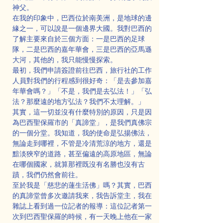
神父。
在我的印象中，巴西位於南美洲，是地球的邊
緣之一，可以說是一個邊界大國。我對巴西的
了解主要來自於三個方面：一是巴西的足球
隊，二是巴西的嘉年華會，三是巴西的亞馬遜
大河，其他的，我只能慢慢探索。
最初，我們申請簽證前往巴西，旅行社的工作
人員對我們的行程感到很好奇：「是去參加嘉
年華會嗎？」「不是，我們是去弘法！」「弘
法？那麼遠的地方弘法？我們不太理解。」
其實，這一切並沒有什麼特別的原因，只是因
為巴西聖保羅市的「真諦堂」，是我們真佛宗
的一個分堂。我知道，我的使命是弘揚佛法，
無論走到哪裡，不管是冷清荒涼的地方，還是
黯淡狹窄的道路，甚至偏遠的高原地區，無論
在哪個國家，就算那裡既沒有名勝也沒有古
蹟，我們仍然會前往。
至於我是「慈悲的蓮生活佛」嗎？其實，巴西
的真諦堂曾多次邀請我來，我告訴堂主，我在
雜誌上看到過一位記者的報導：這位記者第一
次到巴西聖保羅的時候，有一天晚上他在一家