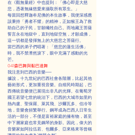
在《觀無量經》中也提到：「佛心即是大慈
悲，憑著無緣慈愛來攝取所有眾生。」
每當回想釋迦牟尼佛的本生故事，我便深感應
該秉持「勇者不懼」的精神，正如猴王為了救
助自己的子民，甘願犧牲自己。而地藏王菩薩
誓言永在地獄中，直到地獄空無，才願成佛，
這一切都是發揮無上的大慈悲之菩薩行。
當巴西的弟子們唱著：「慈悲的蓮生活佛」
時，我不禁潸然淚下，眼中充滿了感動的光
芒。
041森巴舞與黏巴達舞
我注意到巴西的音樂──
據說，十九世紀的巴西社會各階層，比起其他
藝術形式，更加重視音樂。自殖民時期起，巴
西傳統音樂便已展現出非凡的光輝。在葡萄牙
國王若望七世的統治下，巴西的大城市如里約
熱內盧、聖保羅、萊其飛、沙爾瓦多、伯冷等
地，音樂會頻繁舉行。鋼琴成為巴西人日常生
活的一部分，不僅是富裕家庭的擁有物，甚至
中下層家庭也常見鋼琴的身影。因此，偉大的
音樂家如阿拉伍若、包爾多、亞來格來等曾稱