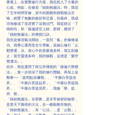
事實上，在實際修行方面，我也投入了大量的
心血。例如，在修習『鑄劍無漏法』時，我花
了五年時間苦修，其中的困難和挑戰無法言
喻，經歷了無數的曲折和迂迴，但最終，我成
功地修成了並證實了這個法門。我從師父「了
鳴和尚」和「薩迦證空上師」那裡，獲得了
『鑄劍無漏法』的傳授口訣。
我先從修習氣法開始，一直到「氣」的修煉成
功。我專心運用意念引導氣，並細心修行「止
觀雙運」法。當心中的喜樂過多時，我立刻修
止；當空靈過多時，我則修觀，這便是「樂空
雙運法」。
此外，我也運用了師父所傳授的「薩迦六勢變
法」，進一步加深了我的修行體驗。再加上金
剛拳──「提明點須彌飛」、「中脈白菩提坐
昇」、「中脈白菩提起昇」、「中脈白菩提跪
昇」、「中脈白菩提屈昇」，我修「降、提、
持、散」。
「鑄劍無漏法」在密教，是非常秘密的秘密，
是普天下難得的大法，在一般顯教所無的。
「鑄劍無漏法」，有「心法」，是「止觀」。