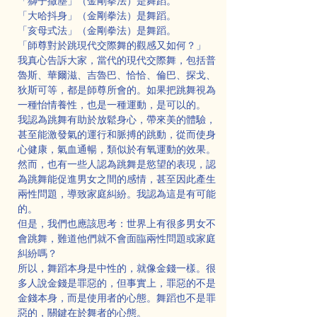
「獅子撒塵」（金剛拳法）是舞蹈。
「大哈抖身」（金剛拳法）是舞蹈。
「亥母式法」（金剛拳法）是舞蹈。
「師尊對於跳現代交際舞的觀感又如何？」
我真心告訴大家，當代的現代交際舞，包括普
魯斯、華爾滋、吉魯巴、恰恰、倫巴、探戈、
狄斯可等，都是師尊所會的。如果把跳舞視為
一種怡情養性，也是一種運動，是可以的。
我認為跳舞有助於放鬆身心，帶來美的體驗，
甚至能激發氣的運行和脈搏的跳動，從而使身
心健康，氣血通暢，類似於有氧運動的效果。
然而，也有一些人認為跳舞是慾望的表現，認
為跳舞能促進男女之間的感情，甚至因此產生
兩性問題，導致家庭糾紛。我認為這是有可能
的。
但是，我們也應該思考：世界上有很多男女不
會跳舞，難道他們就不會面臨兩性問題或家庭
糾紛嗎？
所以，舞蹈本身是中性的，就像金錢一樣。很
多人說金錢是罪惡的，但事實上，罪惡的不是
金錢本身，而是使用者的心態。舞蹈也不是罪
惡的，關鍵在於舞者的心態。