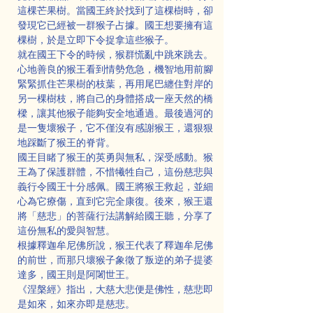
這棵芒果樹。當國王終於找到了這棵樹時，卻
發現它已經被一群猴子占據。國王想要擁有這
棵樹，於是立即下令捉拿這些猴子。
就在國王下令的時候，猴群慌亂中跳來跳去。
心地善良的猴王看到情勢危急，機智地用前腳
緊緊抓住芒果樹的枝葉，再用尾巴纏住對岸的
另一棵樹枝，將自己的身體搭成一座天然的橋
樑，讓其他猴子能夠安全地通過。最後過河的
是一隻壞猴子，它不僅沒有感謝猴王，還狠狠
地踩斷了猴王的脊背。
國王目睹了猴王的英勇與無私，深受感動。猴
王為了保護群體，不惜犧牲自己，這份慈悲與
義行令國王十分感佩。國王將猴王救起，並細
心為它療傷，直到它完全康復。後來，猴王還
將「慈悲」的菩薩行法講解給國王聽，分享了
這份無私的愛與智慧。
根據釋迦牟尼佛所說，猴王代表了釋迦牟尼佛
的前世，而那只壞猴子象徵了叛逆的弟子提婆
達多，國王則是阿闍世王。
《涅槃經》指出，大慈大悲便是佛性，慈悲即
是如來，如來亦即是慈悲。