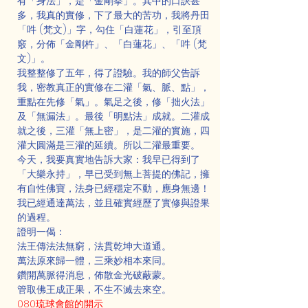
有「身法」，是「金剛拳」。其中的口訣甚
多，我真的實修，下了最大的苦功，我將丹田
「吽 (梵文)」字，勾住「白蓮花」，引至頂
竅，分佈「金剛杵」、「白蓮花」、「吽 (梵
文)」。
我整整修了五年，得了證驗。我的師父告訴
我，密教真正的實修在二灌「氣、脈、點」，
重點在先修「氣」。氣足之後，修「拙火法」
及「無漏法」。最後「明點法」成就。二灌成
就之後，三灌「無上密」，是二灌的實施，四
灌大圓滿是三灌的延續。所以二灌最重要。
今天，我要真實地告訴大家：我早已得到了
「大樂永持」，早已受到無上菩提的佛記，擁
有自性佛寶，法身已經穩定不動，應身無邊！
我已經通達萬法，並且確實經歷了實修與證果
的過程。
證明一偈：
法王傳法法無窮，法貫乾坤大道通。
萬法原來歸一體，三乘妙相本來同。
鑽開萬脈得消息，佈散金光破蔽蒙。
管取佛王成正果，不生不滅去來空。
080琉球會館的開示