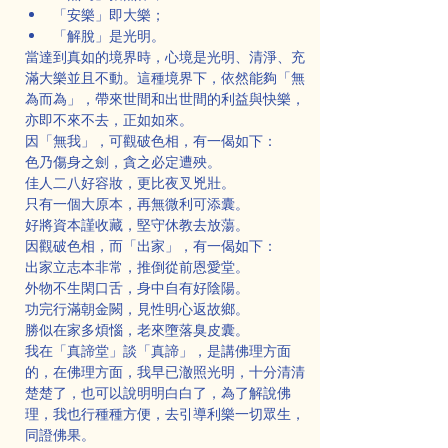
「安樂」即大樂；
「解脫」是光明。
當達到真如的境界時，心境是光明、清淨、充
滿大樂並且不動。這種境界下，依然能夠「無
為而為」，帶來世間和出世間的利益與快樂，
亦即不來不去，正如如來。
因「無我」，可觀破色相，有一偈如下：
色乃傷身之劍，貪之必定遭殃。
佳人二八好容妝，更比夜叉兇壯。
只有一個大原本，再無微利可添囊。
好將資本謹收藏，堅守休教去放蕩。
因觀破色相，而「出家」，有一偈如下：
出家立志本非常，推倒從前恩愛堂。
外物不生閑口舌，身中自有好陰陽。
功完行滿朝金闕，見性明心返故鄉。
勝似在家多煩惱，老來墮落臭皮囊。
我在「真諦堂」談「真諦」，是講佛理方面
的，在佛理方面，我早已澈照光明，十分清清
楚楚了，也可以說明明白白了，為了解說佛
理，我也行種種方便，去引導利樂一切眾生，
同證佛果。