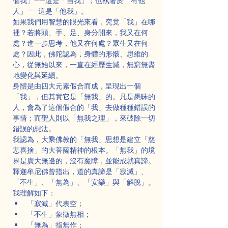
個我」——這是「自我」；也執著於「有他
人」——這是「他我」。
如果我們用智慧的眼光來看，究竟「我」在哪
裡？若將頭、手、足、身分開來，我又在何
處？進一步思考，他又在何處？眾生又在何
處？因此，佛陀認為，身體的形骸、思維的
心，從無始以來，一直在經歷生滅，無窮無盡
地變化與延續。
身體是由四大元素假合而成，呈現出一個
「我」，但其實它是「無我」的。凡是愚昧的
人，會為了這個假合的「我」去做種種錯誤的
事情；而聖人則以「無我之理」，來破除一切
錯誤的想法。
我認為，大乘佛教的「無我」思想是建立「慈
悲喜捨」的大菩薩精神的根本。「無我」的境
界是廣大無邊的，沒有魔障，並能成就真諦。
釋迦牟尼佛曾指出，道的真諦是「寂滅」、
「不生」、「無為」、「安樂」與「解脫」。
我理解如下：
「寂滅」代表空；
「不生」象徵無相；
「無為」指無作；