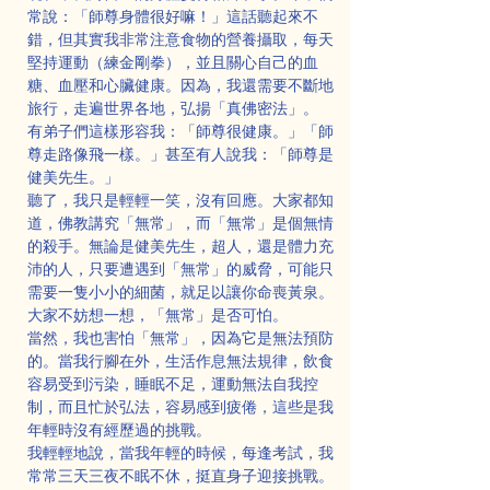
常說：「師尊身體很好嘛！」這話聽起來不
錯，但其實我非常注意食物的營養攝取，每天
堅持運動（練金剛拳），並且關心自己的血
糖、血壓和心臟健康。因為，我還需要不斷地
旅行，走遍世界各地，弘揚「真佛密法」。
有弟子們這樣形容我：「師尊很健康。」「師
尊走路像飛一樣。」甚至有人說我：「師尊是
健美先生。」
聽了，我只是輕輕一笑，沒有回應。大家都知
道，佛教講究「無常」，而「無常」是個無情
的殺手。無論是健美先生，超人，還是體力充
沛的人，只要遭遇到「無常」的威脅，可能只
需要一隻小小的細菌，就足以讓你命喪黃泉。
大家不妨想一想，「無常」是否可怕。
當然，我也害怕「無常」，因為它是無法預防
的。當我行腳在外，生活作息無法規律，飲食
容易受到污染，睡眠不足，運動無法自我控
制，而且忙於弘法，容易感到疲倦，這些是我
年輕時沒有經歷過的挑戰。
我輕輕地說，當我年輕的時候，每逢考試，我
常常三天三夜不眠不休，挺直身子迎接挑戰。