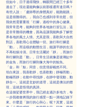
但如今，日子過得飛快，轉眼間已經三十多年
過去了，現在還能夠像以前那樣通宵達旦嗎？
有些人說：「盧師尊的身體真好，能跑能跳，
這是很難得的。」我自己也感到非常欣慰，但
我依然需要重視「行腳」過程中的身心健康。
我常常思考，能夠到世界各地旅行並弘法，這
是非常難得的機會，因為這讓我能夠多了解世
界各地的風土人情。尤其是我，喜歡與大自然
對話，喜歡用心去體驗一切。旅行和行腳是
「動」，而這樣的動態生活，能讓平靜的生活
不再枯燥冷清。日常生活屬於「靜」，而旅行
和行腳則是「動」。日常生活就像是玻璃缸中
的金魚，而旅行行腳則像大海中的鯨魚。
「金」和「鯨」同音，但意境卻截然不同。
坦白來說，我喜歡靜，也喜歡動；靜極而動，
動極而靜；在動中尋找靜，在靜中發現動，動
靜合一。這就是玄妙的道理，這就是佛法的體
現，這就是悟境的真諦。
在這個娑婆世界中，我已經走過許多地方，每
一步我都會將我的旅行感受一點一滴地記錄下
來。什麼是「旅行的心與心」呢？其實，這就