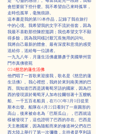
是「心靈的感悟」。每當我走完一段路，我都
會想要留下些什麼。我不希望自己來時孤單，
走時也孤單，毫無痕跡。
這本書是我的第119本作品，記錄了我在旅行
中的心境。我希望我的文字不流於俗套，因為
我最不喜歡那些陳腔濫調；我也希望文字不顯
得多餘，因為我同樣討厭冗長無用的詞句。
我將自己最新的體會、最有深度和意境的感受
送給你，送給每一位讀者。
一九九八年．月蓮生活佛盧勝彥于美國華州雷
門巿真佛密苑
024慈悲的蓮生活佛
他們唱了一首歌來迎接我，歌名是《慈悲的蓮
生活佛》。我心裡想，我終於來到南美洲的巴
西。我知道巴西是講葡萄牙語的國家，因為巴
西的發現源於葡萄牙人加布拉爾領著十五艘帆
船、一千五百名船員，在1500年3月9日從里
斯本出發。船隊在4月22日看到了一座圓形的
高山，後來被命名為「巴斯瓜山」，巴西就這
樣被發現了，這也證明了巴西的存在。巴西是
天主教國家，因為隨船而來的修道神父們在巴
西大陸上舉行了第一次彌撒，主持者是亨利該