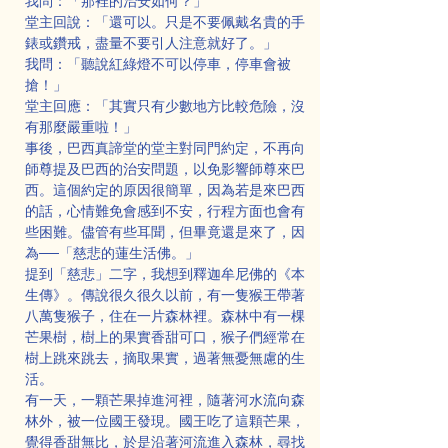
我問：「那裡的治安如何？」
堂主回說：「還可以。只是不要佩戴名貴的手
錶或鑽戒，盡量不要引人注意就好了。」
我問：「聽說紅綠燈不可以停車，停車會被
搶！」
堂主回應：「其實只有少數地方比較危險，沒
有那麼嚴重啦！」
事後，巴西真諦堂的堂主對同門約定，不再向
師尊提及巴西的治安問題，以免影響師尊來巴
西。這個約定的原因很簡單，因為若是來巴西
的話，心情難免會感到不安，行程方面也會有
些困難。儘管有些耳聞，但畢竟還是來了，因
為──「慈悲的蓮生活佛。」
提到「慈悲」二字，我想到釋迦牟尼佛的《本
生傳》。傳說很久很久以前，有一隻猴王帶著
八萬隻猴子，住在一片森林裡。森林中有一棵
芒果樹，樹上的果實香甜可口，猴子們經常在
樹上跳來跳去，摘取果實，過著無憂無慮的生
活。
有一天，一顆芒果掉進河裡，隨著河水流向森
林外，被一位國王發現。國王吃了這顆芒果，
覺得香甜無比，於是沿著河流進入森林，尋找