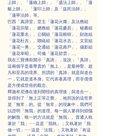
上師」、「蓮緻上師」、「盛法上師」、「蓮
艇上師」、「蓮印上師」及「益民法師」、
「蓮寧法師」等。
巴西「真諦堂」堂主「蓮花火燦」及法務組
「蓮花宗桀」、總務組「蓮花慶昌」、秘書組
「蓮花重名」、公關組「蓮花榕樹」、財政組
「蓮花杜吉」、聯絡組「蓮花水吉」、文宣組
「蓮花一勇」、交通組「蓮花壽戶」、攝影組
「蓮花幸昭」、司儀「蓮花碧雲」……。
我在三寶佛前開示「真諦」，並說：「真諦」
這兩個字是最尊貴的「無上」，是最神聖、超
凡和至高的境界。所謂的「真諦」就是與道合
一，它就是道本身。它代表著真理，而非僅僅
是方便或世俗的觀念。
釋迦牟尼佛在達到開悟的真理後，與道合一，
並得到了「無上正等正覺」，祂所說的這世界
是「無常」的。從「無常」的現象中，我們可
以證明「無我」的道理。每一個人要得到煩惱
的解脫，唯一的方法就是「無我」。普通人執
著於「我」——這是「我執」；又執著於「我
做一切」——這是「法我」；又執著於「有這