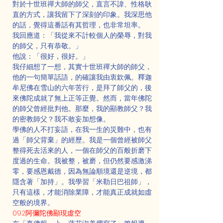
對於十世班禪大師的師父，直言不諱、性格耿
直的方式，讓我留下了深刻的印象。我深思他
的話，覺得這番話有其哲理，也非常坦率。
我回應道：「我從來不計較個人的榮辱，對我
的師父，只有恭敬。」
他說：「很好，很好。」
我仔細想了一想，其實十世班禪大師的師父，
他的一句簡單話語，的確讓我由衷欽佩。釋迦
牟尼佛在雪山的六年苦行，是拜了師父的，後
來佛陀成就了無上正等正覺。然而，當年佛陀
的師父曾經批判他。那麼，我的顯教師父？我
的密教師父？我不敢妄加想像。
學佛的人不打妄語，在我一生的災難中，也有
過「師父背棄」的經歷。我是一個曾經被師父
整得死去活來的人，一個在師父的百般折磨下
度過的生命。我被整，被磨，但仍然要感激涕
零，要感恩戴德，因為無論順境還是逆境，都
隱含著「加持」。我學習「米勒日巴祖師」，
只有這樣，才能消除業障，才能真正成就如虛
空般的境界。
092阿彌陀佛顯現虛空