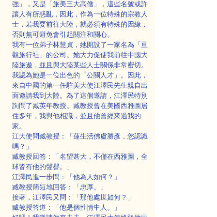
強」，又是「旅美三大高僧」，這些名號或許
讓人有所惑亂，因此，作為一位特殊的宗教人
士，若我要前往大陸，就必須有特殊的因緣，
否則無可避免會引起關注和關心。
我有一位弟子林慧貞，她開設了一家名為「亘
觀旅行社」的公司。她大力促使我前往中國大
陸旅遊，並且與大陸某些人士關係非常密切。
我認為她是一位出色的「公關人才」。因此，
來自中國的第一任駐美大使江澤民先生親自出
面邀請我到大陸。為了這個邀請，江澤民特別
詢問了臧英年教授。臧教授曾在美國西雅圖居
住多年，我與他相識，並且他曾經來過我的
家。
江大使問臧教授：「蓮生活佛盧勝彥，您認識
嗎？」
臧教授回答：「名望甚大，不僅在西雅圖，全
球皆有他的聲譽。」
江澤民進一步問：「他為人如何？」
臧教授簡短地回答：「忠厚。」
接著，江澤民又問：「那他處世如何？」
臧教授答道：「他是個性情中人。」