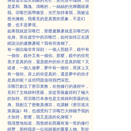
身散發出似火焰般的光芒，那光並不熾熱，而
是柔和、飄逸、清晰的，一絲絲的光輝圍繞著
我。宗喀巴面帶微笑，光芒加持著我，我被這
股光擁抱，我看見的是真實的景象，不是幻
覺，也不是夢境。
如果我就是宗喀巴，那麼盧勝彥就是宗喀巴的
化身。而在虛空中的宗喀巴，如何加持正在講
經說法的盧勝彥呢？我有些迷糊了。
有一個比喻非常深刻：一個人照鏡子，鏡中有
一個你，鏡外又有一個你。那麼，鏡中的你究
竟才是真的你，還是鏡外的你才是真的呢？又
或者，一個人做夢，夢中有一個你，而床上又
有一個你。床上的你是真的，還是夢中的你才
是真的呢？這些問題值得我們深思。
宗喀巴創立了密宗黃教，在他修行的過程中，
見到了文殊師利菩薩，並從菩薩處得到了極大
的加持。而宗喀巴本身也是文殊師利菩薩的化
身。我創立了密教真佛宗，在講解《密宗道次
第廣論》時，也感受到了宗喀巴大師賜予我的
大加持，那麼，我又是誰的化身呢？
我清楚地知道，我曾經在西藏有過一世的修行
經歷，那時我是一位祖師輩的重要人物。對於