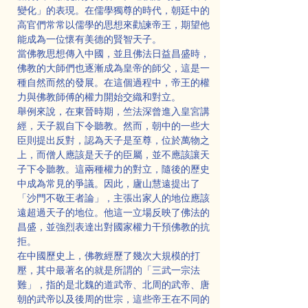
變化」的表現。在儒學獨尊的時代，朝廷中的
高官們常常以儒學的思想來勸諫帝王，期望他
能成為一位懷有美德的賢智天子。
當佛教思想傳入中國，並且佛法日益昌盛時，
佛教的大師們也逐漸成為皇帝的師父，這是一
種自然而然的發展。在這個過程中，帝王的權
力與佛教師傅的權力開始交織和對立。
舉例來說，在東晉時期，竺法深曾進入皇宮講
經，天子親自下令聽教。然而，朝中的一些大
臣則提出反對，認為天子是至尊，位於萬物之
上，而僧人應該是天子的臣屬，並不應該讓天
子下令聽教。這兩種權力的對立，隨後的歷史
中成為常見的爭議。因此，廬山慧遠提出了
「沙門不敬王者論」，主張出家人的地位應該
遠超過天子的地位。他這一立場反映了佛法的
昌盛，並強烈表達出對國家權力干預佛教的抗
拒。
在中國歷史上，佛教經歷了幾次大規模的打
壓，其中最著名的就是所謂的「三武一宗法
難」，指的是北魏的道武帝、北周的武帝、唐
朝的武帝以及後周的世宗，這些帝王在不同的