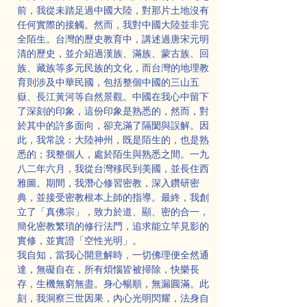
前，我從未踏足過中國大陸，對那片土地沒有
任何實際的接觸。然而，我對中國大陸並非完
全陌生。台灣的歷史教育中，講述過唐宋元明
清的歷史，並介紹過漢族、滿族、蒙古族、回
族、藏族等多元民族的文化，而台灣的地理教
育則涉及中華民國，包括整個中國的三山五
嶽、長江黃河等自然景觀。中國在我心中留下
了深刻的印象，這份印象是熟悉的，然而，對
於其中的許多面向，卻充滿了隔閡與誤解。因
此，我常說：大陸神州，既是陌生的，也是熟
悉的；我整個人，處於陌生與熟悉之間。一九
八二年六月，我從台灣移民到美國，並長住西
雅圖。期間，我潛心修習密教，深入鑽研密
典，並接受密教根本上師的指導。最終，我創
立了「真佛宗」，致力於道、顯、密的合一，
簡化密教繁瑣的修行法門，追求能立竿見影的
實修，並實證「空性光明」。
我自知，當我心開意解時，一切佛理便全然通
達，無礙自在，所有煩惱皆被掃除，快樂長
存，生機無窮無盡。身心暢順，無漏圓滿。此
刻，我洞察三世因果，內心光明閃耀，法身自