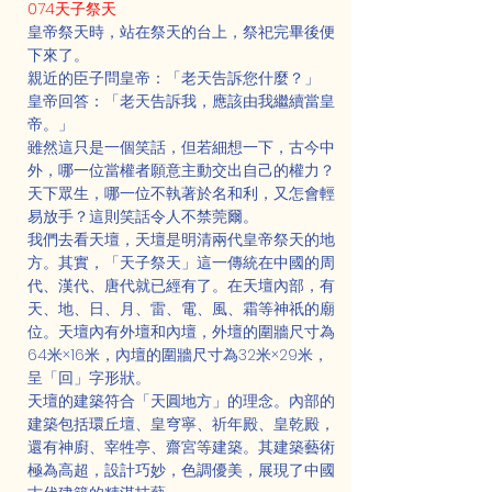
074天子祭天
皇帝祭天時，站在祭天的台上，祭祀完畢後便
下來了。
親近的臣子問皇帝：「老天告訴您什麼？」
皇帝回答：「老天告訴我，應該由我繼續當皇
帝。」
雖然這只是一個笑話，但若細想一下，古今中
外，哪一位當權者願意主動交出自己的權力？
天下眾生，哪一位不執著於名和利，又怎會輕
易放手？這則笑話令人不禁莞爾。
我們去看天壇，天壇是明清兩代皇帝祭天的地
方。其實，「天子祭天」這一傳統在中國的周
代、漢代、唐代就已經有了。在天壇內部，有
天、地、日、月、雷、電、風、霜等神祇的廟
位。天壇內有外壇和內壇，外壇的圍牆尺寸為
64米×16米，內壇的圍牆尺寸為32米×29米，
呈「回」字形狀。
天壇的建築符合「天圓地方」的理念。內部的
建築包括環丘壇、皇穹寧、祈年殿、皇乾殿，
還有神廚、宰牲亭、齋宮等建築。其建築藝術
極為高超，設計巧妙，色調優美，展現了中國