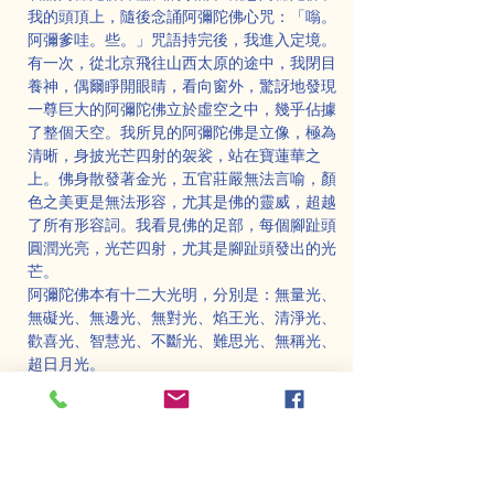
我的頭頂上，隨後念誦阿彌陀佛心咒：「嗡。
阿彌爹哇。些。」咒語持完後，我進入定境。
有一次，從北京飛往山西太原的途中，我閉目
養神，偶爾睜開眼睛，看向窗外，驚訝地發現
一尊巨大的阿彌陀佛立於虛空之中，幾乎佔據
了整個天空。我所見的阿彌陀佛是立像，極為
清晰，身披光芒四射的袈裟，站在寶蓮華之
上。佛身散發著金光，五官莊嚴無法言喻，顏
色之美更是無法形容，尤其是佛的靈威，超越
了所有形容詞。我看見佛的足部，每個腳趾頭
圓潤光亮，光芒四射，尤其是腳趾頭發出的光
芒。
阿彌陀佛本有十二大光明，分別是：無量光、
無礙光、無邊光、無對光、焰王光、清淨光、
歡喜光、智慧光、不斷光、難思光、無稱光、
超日月光。
我想，阿彌陀佛足部所發出的光芒，應該是
「無稱光」，因為它的光輝無法形容，無法命
名。
為什麼會出現「足部放光」的景象讓我看到
呢？我想了一會兒，終於明白了。那是阿彌陀