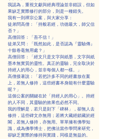
我認為，重視文獻與經典理論並非錯誤，但如
果缺乏實際修行的部分，則是一種錯失。
我有一則禪宗公案，與大家分享：
徒弟問高僧：「持般若經，功德最大，師父信
否？」
高僧回答：「吾不信！」
徒弟又問：「既然如此，是否認為『靈驗傳』
十餘卷毫無用處？」
高僧回答：「經文只是文字與紙墨，文字與紙
墨本無實質的靈性。真正的靈驗，完全取決於
持經人的用心，並非每個人都一樣。」
高僧接著說：「若把許多不同的經書放在案
上，若無人修持，這些經書本身能有什麼靈驗
呢？」
這個公案的關鍵在於「持經人的用心」。持經
的人不同，其靈驗的效果也必然不同。
我的理解是，若只是刻下「碑林」，卻無人去
修持，這些碑文亦無用；若將大藏經鎖藏於經
閣，若無人修持，亦無用。單單擁有佛學知
識，成為佛學博士，把佛法當作學問來研究，
卻缺乏實際的修持與實踐，同樣是無益的。