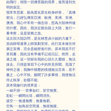
由飛行，領悟一切佛菩薩的境界，進而達到光
明的寂定。
我常常思索，願為度化眾生粉身碎骨，「真佛
密法」已經弘傳至亞洲、歐洲、美洲、非洲、
澳洲。我心中常有一個念頭，想為大陸神州做
些什麼。因此，我決定親自踏上大陸，進行一
番考察，這是當務之急。
這次回大陸訪問，是在林慧貞小姐的力邀下，
並由師母蓮香上師策劃安排。此行並未做任何
廣泛宣傳，完全是秘密進行的。原本我並不打
算寫書，因此沒有準備手記或日記。然而，走
過之後，這一切卻在我的心頭久久縈繞，無法
抹去。只得提筆寫下心中的所見所聞。見識了
神州之後，我胸中積壓的情感無法言表，若不
書之，心中不快。聽聞了許多事情，我便無法
停止執筆，欲罷不能。
原本我修行的境界是：
一絲不掛——世事如幻，皆空無實。
彩虹——瞬間出現，瞬間消失。
虛空——無邊無際，無量無窮。
空鳥——如鳥掠空而過，無痕無蹤。