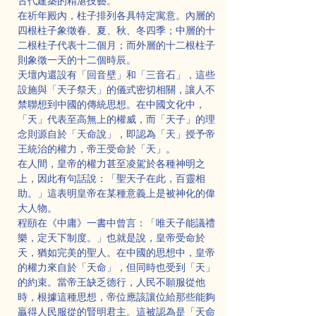
古代建築的精湛技藝。
在祈年殿內，柱子排列各具特定寓意。內層的
四根柱子象徵春、夏、秋、冬四季；中層的十
二根柱子代表十二個月；而外層的十二根柱子
則象徵一天的十二個時辰。
天壇內還設有「回音壁」和「三音石」，這些
設施與「天子祭天」的儀式密切相關，讓人不
禁聯想到中國的傳統思想。在中國文化中，
「天」代表至高無上的權威，而「天子」的理
念則源自於「天命說」，即認為「天」授予帝
王統治的權力，帝王受命於「天」。
在人間，皇帝的權力甚至凌駕於各種神明之
上，因此有句話說：「聖天子在此，百靈相
助。」這表明皇帝在某種意義上是被神化的偉
大人物。
程頤在《中庸》一書中曾言：「唯天子能議禮
樂，定天下制度。」也就是說，皇帝受命於
天，猶如完美的聖人。在中國的思想中，皇帝
的權力來自於「天命」，但同時也受到「天」
的約束。當帝王缺乏德行，人民不願服從他
時，根據這種思想，帝位應該讓位給那些能夠
贏得人民服從的賢明君主。這被認為是「天命