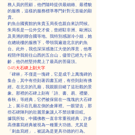
務人員的照顧，他們隨時提供最細緻、最禮貌
的服務，這樣的服務標準專門針對元首級的顯
貴。
釣魚台國賓館的朱貴玉局長也親自來訪問候。
朱局長是一位外交才俊，曾經駐非洲、歐洲以
及美洲的聯合國等地。我特別感謝冷小姐，她
在總統樓的服務下，帶領我遍遊北京的釣魚
台。此外，我也深深感激江大使的厚意，他專
程陪伴我前往山西的五台山，儘管已經九十高
齡，他仍然堅持爬上了最高的菩薩頂。
045大石碑上刻大字
「碑林」不僅是一塊碑，它是成千上萬塊碑的
集合，其中有些刻著四書五經，有些則刻有佛
經。在北京的孔廟，我親眼目睹了這壯觀的景
象。那裡的石碑上刻有「詩、書、易、禮樂、
春秋」等經典，它們被保留在一塊塊的大石碑
上，展示在孔廟左側的倉庫裡。一眼望去，那
些石碑陣列的壯麗景象讓人不禁頭暈目眩。
據我所知，中國佛教一直非常重視經典，許多
高僧書寫經典被視為一種重大功德。尤其是
「刺血寫經」，被認為是更具功德的行為。