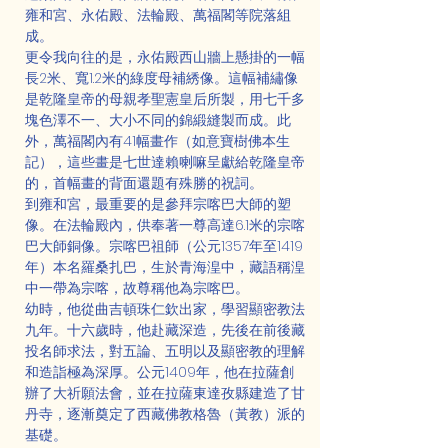
雍和宮、永佑殿、法輪殿、萬福閣等院落組
成。
更令我向往的是，永佑殿西山牆上懸掛的一幅
長2米、寬1.2米的綠度母補綉像。這幅補繡像
是乾隆皇帝的母親孝聖憲皇后所製，用七千多
塊色澤不一、大小不同的錦緞縫製而成。此
外，萬福閣內有41幅畫作（如意寶樹佛本生
記），這些畫是七世達賴喇嘛呈獻給乾隆皇帝
的，首幅畫的背面還題有殊勝的祝詞。
到雍和宮，最重要的是參拜宗喀巴大師的塑
像。在法輪殿內，供奉著一尊高達6.1米的宗喀
巴大師銅像。宗喀巴祖師（公元1357年至1419
年）本名羅桑扎巴，生於青海湟中，藏語稱湟
中一帶為宗喀，故尊稱他為宗喀巴。
幼時，他從曲吉頓珠仁欽出家，學習顯密教法
九年。十六歲時，他赴藏深造，先後在前後藏
投名師求法，對五論、五明以及顯密教的理解
和造詣極為深厚。公元1409年，他在拉薩創
辦了大祈願法會，並在拉薩東達孜縣建造了甘
丹寺，逐漸奠定了西藏佛教格魯（黃教）派的
基礎。