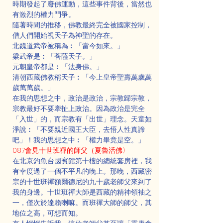
時期發起了廢佛運動，這些事件背後，當然也
有激烈的權力鬥爭。
隨著時間的推移，佛教最終完全被國家控制，
僧人們開始視天子為神聖的存在。
北魏道武帝被稱為︰「當今如來。」
梁武帝是︰「菩薩天子。」
元朝皇帝都是︰「法身佛。」
清朝西藏佛教稱天子︰「今上皇帝聖壽萬歲萬
歲萬萬歲。」
在我的思想之中，政治是政治，宗教歸宗教，
宗教最好不要牽扯上政治。因為政治是完全
「入世」的，而宗教有「出世」理念。天童如
淨說︰「不要親近國王大臣，去悟人性真諦
吧」！我的思想之中︰「權力畢竟是空。」
087會見十世班禪的師父（夏魯活佛〉
在北京釣魚台國賓館第十樓的總統套房裡，我
有幸度過了一個不平凡的晚上。那晚，西藏密
宗的十世班禪額爾德尼的九十歲老師父來到了
我的身邊。十世班禪大師是西藏的精神領袖之
一，僅次於達賴喇嘛。而班禪大師的師父，其
地位之高，可想而知。