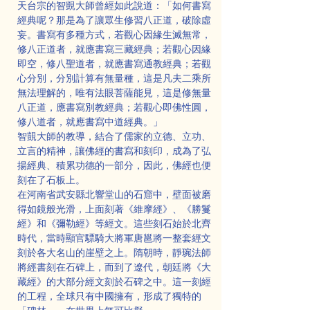
天台宗的智覬大師曾經如此說道：「如何書寫
經典呢？那是為了讓眾生修習八正道，破除虛
妄。書寫有多種方式，若觀心因緣生滅無常，
修八正道者，就應書寫三藏經典；若觀心因緣
即空，修八聖道者，就應書寫通教經典；若觀
心分別，分別計算有無量種，這是凡夫二乘所
無法理解的，唯有法眼菩薩能見，這是修無量
八正道，應書寫別教經典；若觀心即佛性圓，
修八道者，就應書寫中道經典。」
智覬大師的教導，結合了儒家的立德、立功、
立言的精神，讓佛經的書寫和刻印，成為了弘
揚經典、積累功德的一部分，因此，佛經也便
刻在了石板上。
在河南省武安縣北響堂山的石窟中，壁面被磨
得如鏡般光滑，上面刻著《維摩經》、《勝鬘
經》和《彌勒經》等經文。這些刻石始於北齊
時代，當時顯官驃騎大將軍唐邕將一整套經文
刻於各大名山的崖壁之上。隋朝時，靜琬法師
將經書刻在石碑上，而到了遼代，朝廷將《大
藏經》的大部分經文刻於石碑之中。這一刻經
的工程，全球只有中國擁有，形成了獨特的