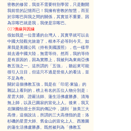
密教的修習，我並不需要特別學習，只是翻開
我前世的記憶而已！我擁有密教的智慧，而至
於宗喀巴與我之間的關係，其實並不重要。因
為宗喀巴就是我，我便是宗喀巴。
027佛緣與因緣
假如我是一位普通的台灣人，其實早就可以去
中國大陸觀光旅遊了，根本不必等到今天。如
果我是美國公民（持有美國護照），也一樣早
就去過中國大陸，無需等待。然而，我的等待
是有原因的，因為實際上，我被列為東南亞佛
教五強之一。這所謂的「五強」，聽起來可能
很引人注目，但這只不過是世俗人的看法，並
不足為奇。
關於這個佛教五強，我是在「印尼‧東協」的
雜誌上看到的，榜上有名的五位人物分別是：
星雲大師、證嚴法師、蓮生活佛盧勝彥、清海
無上師，以及已圓寂的宣化上人。後來，我又
在陳國怡居士所寫的傳記中，讀到「旅美三大
高僧」這個說法，所謂的三大高僧指的是：洛
杉磯的星雲大師、舊金山的宣化上人、西雅圖
的蓮生活佛盧勝彥。既然被列為「佛教五