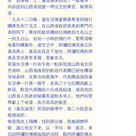
在「真佛報」上，蓮花淑美撰寫了一篇報導，
內容提到山西省迎接一帶法王的事宜。報導寫
道：
「九月十二日晚，蓮生活佛盧勝彥尊者與隨行
團隊告別了北京，在山西省政府派來的專門代
表陪同下，乘坐民航班機前往佛教四大名山之
一的五台山。短短一小時的飛行中，聖尊清晰
地看到機窗外，虛空之中，阿彌陀佛現身立於
蓮花座上，蓮花在其足下放光，阿彌陀佛的周
身及背光異常美麗，景象非凡。
當蓮生活佛一行在午夜一點多抵達山西省太原
空港時，山西省政府的歡迎代表團已經在機場
等候多時。在寒冷的夜風中，代表團成員與蓮
生活佛一行逐一握手，並為三十七位團員獻上
鮮花。歡迎代表團由十位成員組成，成員包括
山西省人民政府秘書長趙勁夫等人。他們向聖
尊獻上了哈達，表示崇高的敬意。」
在《蓮花淑美》所寫的報導中，第二小段是這
樣描述的：
每當我坐上飛機，找到座位後，我會調整呼
吸，讓心安定下來。以「手印」和「真言」來
召請阿彌陀佛降臨我的頂部。觀想阿彌陀佛在