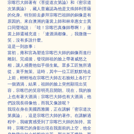
宗喀巴大師著有《菩提道次第論》和《密宗道
次第廣論》，藏人普遍認為他是文殊師利菩薩
的化身。特別前去參拜宗喀巴祖師的銅像是有
原因的。來自澳洲的蓮裳上師和林幸惠女士異
口同聲地說：「哇！宗喀巴真像師尊啊！」蓮
裳上師還補充道：「連酒渦都像。」我微微一
笑，沒有多說什麼。
這是一則故事：
當初，雍和宮為塑造宗喀巴大師的銅像而進行
雕刻。完成後，發現師祖的臉上帶著威怒之
相，讓人感覺他似乎很生氣。眾多工匠無所適
從，束手無策。這時，其中一位工匠默默地走
上前，輕輕地在宗喀巴大師左右臉頰上各打了
一個酒渦，結果，祖師的臉上突然顯現出笑
容，宗喀巴的笑容明亮且開朗。現在，我的臉
上也有著大酒渦；宗喀巴大師也有大酒渦，他
們說我長得像他，而我又像誰呢？
我現在身在美國西雅圖，正在講解「密宗道次
第廣論」，這是宗喀巴大師的著作。在講解過
程中，我確實感受到了宗喀巴大師的加持。當
時，宗喀巴的身影出現在我面前的上空，他全