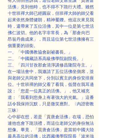
有人悄悄告訴我，這位老師父甚至讓「貢唐倉
活佛」見到他時，也不得不下跪行大禮。雖然
十世班禪大師已經圓寂，但班禪大師的師父看
起來依然身體健朗，精神矍鑠。他這次來見我
時，還帶來了五位活佛，其中一位是第七世活
佛仁波切。他的名字非常長，為「那倉·向巴
昂翁丹曲成來」，而且這位第七世活佛擁有三
個重要的頭銜。
一、「中國佛教協會副祕書長。」
二、「中國藏語系高級佛學院副院長。」
三、「四川甘孜那倉清淨講修昌隆院寺主。」
在一場法會中，我邀請了五位活佛坐側席，並
與老師父共同坐下，分別以賓主的身份安排座
位。十世班禪的師父看了看我，低聲在我耳邊
說：「您是一位真正的活佛。」，他又補充
道：「我看到您身上有著強大的光氣。」這番
話令我保持沉默，只是微笑應對。〈內證密教
三昧〉
心中卻在想，若是「貢唐倉活佛」在場，恐怕
連他也會下跪頂禮，而這位老師父的身份無法
想像。畢竟，「貢唐倉活佛」是當前中國大陸
最具高位的活佛，比西藏佛學院院長「波米強