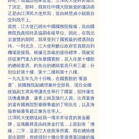
好吧！我邀請他來走走。江澤民大使終於做出
了決定。那時，我前往中國大陸旅遊的邀請函
正是由江澤民大使所寫，並由林慧貞小姐親自
交到我手上。
當然，江大使已經向中國國務院報備，並由國
務院負責招待及協調各級單位。因此，在我北
京遊覽的期間，我享受到了國賓級的禮遇與款
待。一到北京，江大使和數位政府官員親自到
機場迎接我。根據元首級的接待標準，我被安
排從東門進入釣魚臺國賓館，並入住第十樓館
的總統套房。釣魚台的總統套房只有三處，分
別位於第十樓、第十二樓和第十八樓。
一九九五年九月十日晚，在國賓館的“養源
齋”，前國務院副總理兼外交部長、現任全國
政協副主席吳學謙先生舉行了國宴，招待蓮生
活佛盧勝彥、蓮香上師及隨行人員。出席宴會
的還有國務院對臺辦事處的丁明先生，以及海
協會秘書長趙正豫先生等人。
江澤民大使贈送給我一塊非常珍貴的黃金匾
牌，這塊匾牌是由純黃金打造，上面刻有「佛
緣」二字，這是江大使親筆所書。我在總統樓
居住期間，曾經得到十幾位受過專業訓練的服