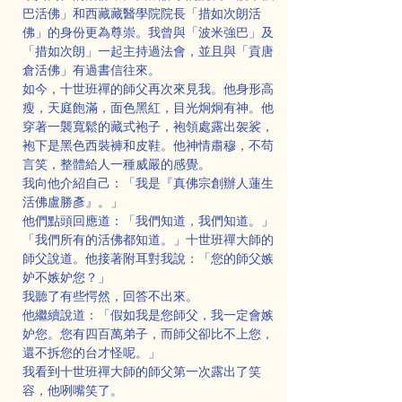
巴活佛」和西藏藏醫學院院長「措如次朗活
佛」的身份更為尊崇。我曾與「波米強巴」及
「措如次朗」一起主持過法會，並且與「貢唐
倉活佛」有過書信往來。
如今，十世班禪的師父再次來見我。他身形高
瘦，天庭飽滿，面色黑紅，目光炯炯有神。他
穿著一襲寬鬆的藏式袍子，袍領處露出袈裟，
袍下是黑色西裝褲和皮鞋。他神情肅穆，不苟
言笑，整體給人一種威嚴的感覺。
我向他介紹自己：「我是『真佛宗創辦人蓮生
活佛盧勝彥』。」
他們點頭回應道：「我們知道，我們知道。」
「我們所有的活佛都知道。」十世班禪大師的
師父說道。他接著附耳對我說：「您的師父嫉
妒不嫉妒您？」
我聽了有些愕然，回答不出來。
他繼續說道：「假如我是您師父，我一定會嫉
妒您。您有四百萬弟子，而師父卻比不上您，
還不拆您的台才怪呢。」
我看到十世班禪大師的師父第一次露出了笑
容，他咧嘴笑了。