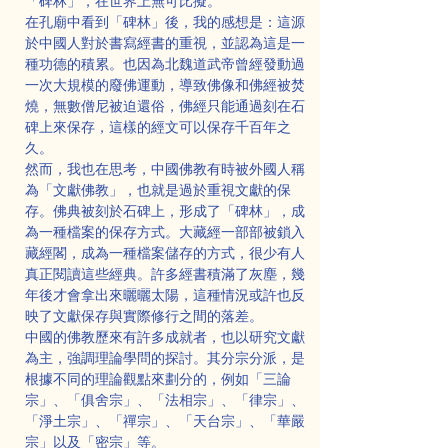
「碑林」，在世界上無可比擬。
在孔廟中看到「碑林」後，我的感想是：這源
於中國人對於書寫經書的重視，並認為這是一
種功德的積累。也因為北魏道武帝曾經發動過
一次大規模的廢佛運動，導致佛像和佛經被焚
燒，無數僧尼被迫還俗，佛經只能通過刻在石
碑上來保存，這樣的經文可以保存千百年之
久。
然而，我也在思考，中國佛教有時被外國人稱
為「文獻佛教」，也就是過於重視文獻的保
存。佛典被刻於石碑上，形成了「碑林」，成
為一種檔案的保存方式。大藏經一部部被鎖入
藏經閣，成為一種檔案儲存的方式，很少有人
真正閱讀這些經典。許多經書積滿了灰塵，幾
年後才會拿出來曬曬太陽，這種情況或許也反
映了文獻保存與實際修行之間的落差。
中國的佛教歷來有許多成就者，也以研究文獻
為主，強調理論學問的探討。其分宗分派，是
根據不同的理論觀點來劃分的，例如「三論
宗」、「俱舍宗」、「法相宗」、「律宗」、
「淨土宗」、「禪宗」、「天台宗」、「華嚴
宗」以及「密宗」等。