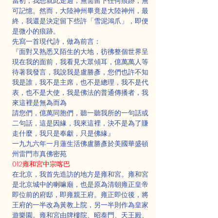
當初，我想就此走過，無需留下任何痕跡，無
可記憶。然而，大陸神州畢竟是大陸神州，最
終，我還是決定留下些許「雪泥鴻爪」，即便
是微小的痕跡。
先寫一首現代詩，做為前言：
『面對又熟悉又陌生的大地，彷彿整個世界呈
現在我的面前，我看見大眾傾耳，億萬萬人等
待著我發言，我說我是盧勝彥，您們也許不知
我是誰，我不是主席，也不是總理，我不是代
表，也不是大使，我是佛法的普通傳播者，我
來這裡是無為而為
請您們，億萬同胞們，聽一聽我所的一句話或
二句話，這是因緣，我來這裡，決不是為了賺
走什麼，我只是奉獻，只是佛緣』
一九九六年一月蓮生活佛盧勝彥於美國華盛頓
州雷門市真佛密苑
012雍和宮中宗喀巴
在北京，我首先造訪的地方是雍和宮。雍和宮
是北京城中的喇嘛廟，也是原為清朝雍正皇帝
即位前的府邸，即雍親王府。雍正即位後，將
王府的一半改為黃教上院，另一半則作為皇家
遊樂園。雍和宮由牌樓院、昭泰門、天王殿、