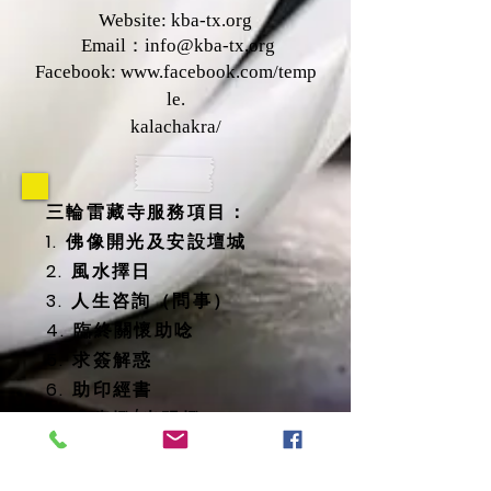
Website: kba-tx.org
Email：
info@kba-tx.org
Facebook:
www.facebook.com/temp
le.
kalachakra/
三輪雷藏寺服務項目：
1. 佛像開光及安設壇城
2. 風水擇日
3. 人生咨詢（問事）
4. 臨終關懷助唸
5. 求簽解惑
6. 助印經書
7. 太歲燈/光明燈
8. 消災延壽藥師佛燈
9. 地藏殿提供