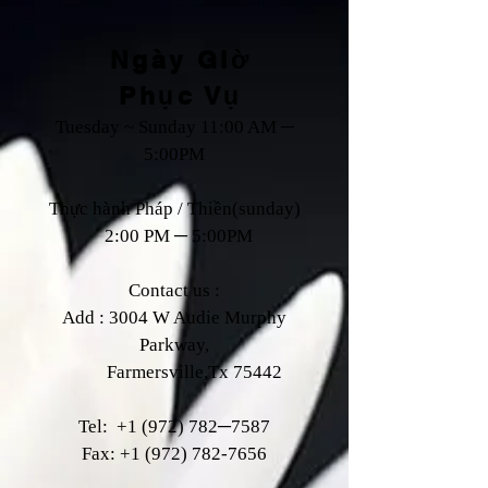
Ngày Giờ
Phục Vụ
Tuesday ~ Sunday 11:00 AM ─
5:00PM
Thực hành Pháp / Thiền(sunday)
2:00 PM ─ 5:00PM
Contact us :
Add : 3004 W Audie Murphy
Parkway,
Farmersville,Tx 75442
Tel:
+1 (972) 782
─7587
Fax:
+1 (972) 782-7656