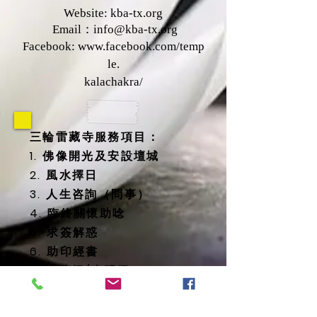
Website: kba-tx.org
Email：
info@kba-tx.org
Facebook:
www.facebook.com/temp
le.
kalachakra/
三輪雷藏寺服務項目：
1. 佛像開光及安設壇城
2. 風水擇日
3. 人生咨詢（問事）
4. 臨終關懷助唸
5. 求簽解惑
6. 助印經書
7. 太歲燈/光明燈
8. 消災延壽藥師佛燈
9. 地藏殿提供