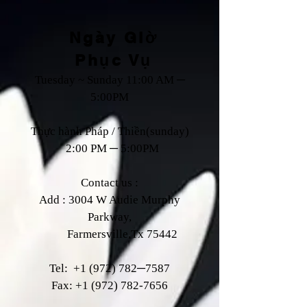
Ngày Giờ
Phục Vụ
Tuesday ~ Sunday 11:00 AM ─
5:00PM
Thực hành Pháp / Thiền(sunday)
2:00 PM ─ 5:00PM
Contact us :
Add : 3004 W Audie Murphy
Parkway,
Farmersville,Tx 75442
Tel:
+1 (972) 782
─7587
Fax:
+1 (972) 782-7656