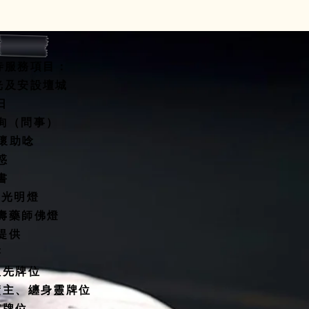
寺服務項目：
開光及安設壇城
水擇日
咨詢（問事）
關懷助唸
惑
書
燈/光明燈
延壽藥師佛燈
殿提供
塔
祖先牌位
債主、纏身靈牌位
靈牌位