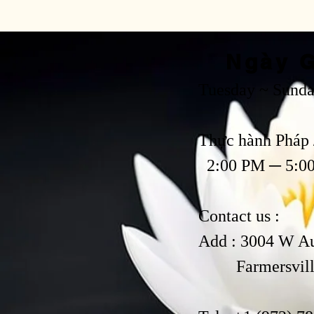
Ngày G
Tuesday ~ Sund
Thực hành Pháp 
2:00 PM ─ 5:0
Contact us :
Add : 3004 W A
Farmersville