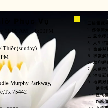
iờ Phục Vụ
三輪雷藏
1. 佛像
ay 11:00 AM ─ 5:00PM
2. 風
3. 人生
/ Thiền(sunday)
4. 臨終
5. 求簽解
0PM
6. 助印經
7. 太歲
8. 消災
9. 地藏
udie Murphy Parkway,
-- 纳骨
,Tx 75442
-- 歷代
-- 怨親
-- 水子