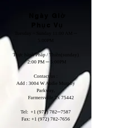
Ngày Giờ
Phục Vụ
Tuesday ~ Sunday 11:00 AM ─
5:00PM
Thực hành Pháp / Thiền(sunday)
2:00 PM ─ 5:00PM
Contact us :
Add : 3004 W Audie Murphy
Parkway,
Farmersville,Tx 75442
Tel:
+1 (972) 782
─7587
Fax:
+1 (972) 782-7656