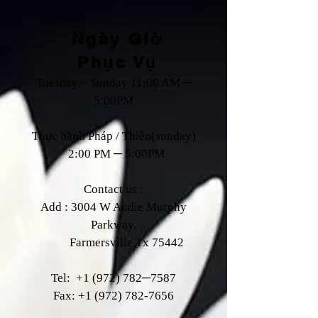
Ngày Giờ
Phục Vụ
Tuesday ~ Sunday 11:00 AM ─
5:00PM
Thực hành Pháp / Thiền(sunday)
2:00 PM ─ 5:00PM
Contact us :
Add : 3004 W Audie Murphy
Parkway,
Farmersville,Tx 75442
Tel:
+1 (972) 782
─7587
Fax:
+1 (972) 782-7656