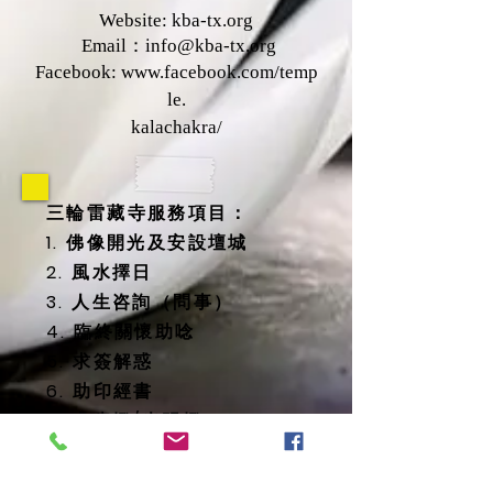
Website: kba-tx.org
Email：
info@kba-tx.org
Facebook:
www.facebook.com/temp
le.
kalachakra/
三輪雷藏寺服務項目：
1. 佛像開光及安設壇城
2. 風水擇日
3. 人生咨詢（問事）
4. 臨終關懷助唸
5. 求簽解惑
6. 助印經書
7. 太歲燈/光明燈
8. 消災延壽藥師佛燈
9. 地藏殿提供