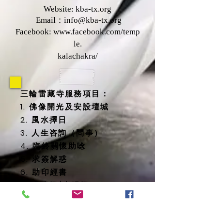
Website: kba-tx.org
Email：
info@kba-tx.org
Facebook:
www.facebook.com/temp
le.
kalachakra/
三輪雷藏寺服務項目：
1. 佛像開光及安設壇城
2. 風水擇日
3. 人生咨詢（問事）
4. 臨終關懷助唸
5. 求簽解惑
6. 助印經書
7. 太歲燈/光明燈
8. 消災延壽藥師佛燈
9. 地藏殿提供