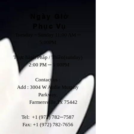
Ngày Giờ
Phục Vụ
Tuesday ~ Sunday 11:00 AM ─
5:00PM
Thực hành Pháp / Thiền(sunday)
2:00 PM ─ 5:00PM
Contact us :
Add : 3004 W Audie Murphy
Parkway,
Farmersville,Tx 75442
Tel:
+1 (972) 782
─7587
Fax:
+1 (972) 782-7656