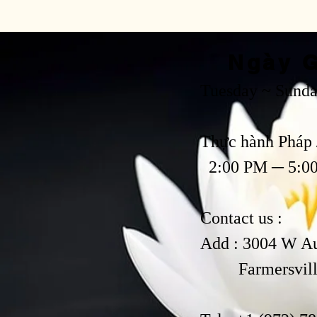
Ngày G
Tuesday ~ Sund
Thực hành Pháp 
2:00 PM ─ 5:0
Contact us :
Add : 3004 W A
Farmersville