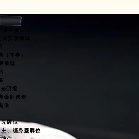
寺服務項目：
開光及安設壇城
水擇日
咨詢（問事）
關懷助唸
惑
書
燈/光明燈
延壽藥師佛燈
殿提供
塔
祖先牌位
債主、纏身靈牌位
靈牌位