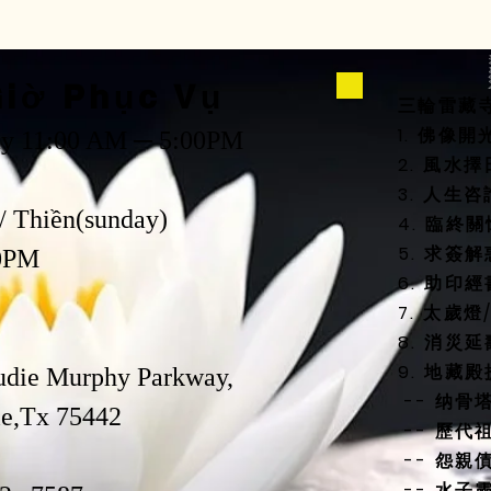
iờ Phục Vụ
三輪雷藏
1. 佛像
ay 11:00 AM ─ 5:00PM
2. 風
3. 人生
/ Thiền(sunday)
4. 臨終
5. 求簽解
0PM
6. 助印經
7. 太歲
8. 消災
9. 地藏
udie Murphy Parkway,
-- 纳骨
,Tx 75442
-- 歷代
-- 怨親
-- 水子