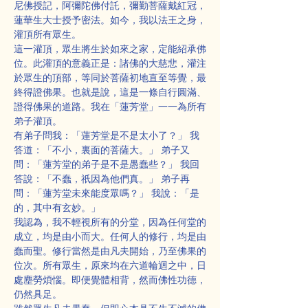
尼佛授記，阿彌陀佛付託，彌勤菩薩戴紅冠，
蓮華生大士授予密法。如今，我以法王之身，
灌頂所有眾生。
這一灌頂，眾生將生於如來之家，定能紹承佛
位。此灌頂的意義正是：諸佛的大慈悲，灌注
於眾生的頂部，等同於菩薩初地直至等覺，最
終得證佛果。也就是說，這是一條自行圓滿、
證得佛果的道路。我在「蓮芳堂」一一為所有
弟子灌頂。
有弟子問我：「蓮芳堂是不是太小了？」 我
答道：「不小，裏面的菩薩大。」 弟子又
問：「蓮芳堂的弟子是不是愚蠢些？」 我回
答說：「不蠢，祇因為他們真。」 弟子再
問：「蓮芳堂未來能度眾嗎？」 我說：「是
的，其中有玄妙。」
我認為，我不輕視所有的分堂，因為任何堂的
成立，均是由小而大。任何人的修行，均是由
蠢而聖。修行當然是由凡夫開始，乃至佛果的
位次。所有眾生，原來均在六道輪迴之中，日
處塵勞煩惱。即便覺體相背，然而佛性功德，
仍然具足。