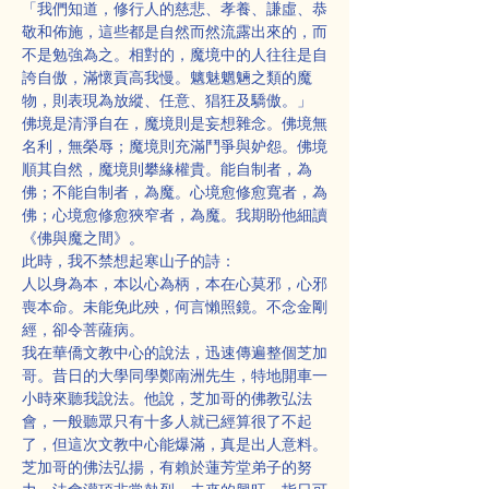
「我們知道，修行人的慈悲、孝養、謙虛、恭
敬和佈施，這些都是自然而然流露出來的，而
不是勉強為之。相對的，魔境中的人往往是自
誇自傲，滿懷貢高我慢。魑魅魍魎之類的魔
物，則表現為放縱、任意、猖狂及驕傲。」
佛境是清淨自在，魔境則是妄想雜念。佛境無
名利，無榮辱；魔境則充滿鬥爭與妒怨。佛境
順其自然，魔境則攀緣權貴。能自制者，為
佛；不能自制者，為魔。心境愈修愈寬者，為
佛；心境愈修愈狹窄者，為魔。我期盼他細讀
《佛與魔之間》。
此時，我不禁想起寒山子的詩：
人以身為本，本以心為柄，本在心莫邪，心邪
喪本命。未能免此殃，何言懶照鏡。不念金剛
經，卻令菩薩病。
我在華僑文教中心的說法，迅速傳遍整個芝加
哥。昔日的大學同學鄭南洲先生，特地開車一
小時來聽我說法。他說，芝加哥的佛教弘法
會，一般聽眾只有十多人就已經算很了不起
了，但這次文教中心能爆滿，真是出人意料。
芝加哥的佛法弘揚，有賴於蓮芳堂弟子的努