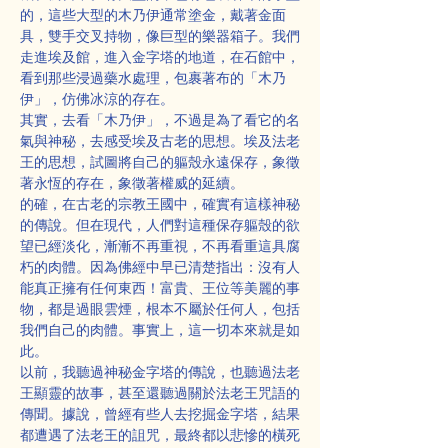
的，這些大型的木乃伊通常塗金，戴著金面
具，雙手交叉持物，像巨型的樂器箱子。我們
走進埃及館，進入金字塔的地道，在石館中，
看到那些浸過藥水處理，包裹著布的「木乃
伊」，仿佛冰涼的存在。
其實，去看「木乃伊」，不過是為了看它的名
氣與神秘，去感受埃及古老的思想。埃及法老
王的思想，試圖將自己的軀殼永遠保存，象徵
著永恆的存在，象徵著權威的延續。
的確，在古老的宗教王國中，確實有這樣神秘
的傳說。但在現代，人們對這種保存軀殼的欲
望已經淡化，漸漸不再重視，不再看重這具腐
朽的肉體。因為佛經中早已清楚指出：沒有人
能真正擁有任何東西！富貴、王位等美麗的事
物，都是過眼雲煙，根本不屬於任何人，包括
我們自己的肉體。事實上，這一切本來就是如
此。
以前，我聽過神秘金字塔的傳說，也聽過法老
王顯靈的故事，甚至還聽過關於法老王咒語的
傳聞。據說，曾經有些人去挖掘金字塔，結果
都遭遇了法老王的詛咒，最終都以悲慘的橫死