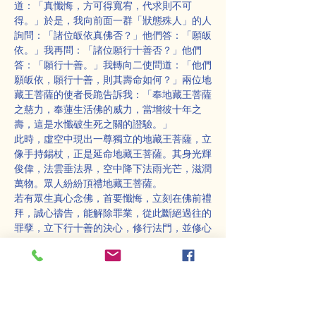
道：「真懺悔，方可得寬宥，代求則不可
得。」於是，我向前面一群「狀態殊人」的人
詢問：「諸位皈依真佛否？」他們答：「願皈
依。」我再問：「諸位願行十善否？」他們
答：「願行十善。」我轉向二使問道：「他們
願皈依，願行十善，則其壽命如何？」兩位地
藏王菩薩的使者長跪告訴我：「奉地藏王菩薩
之慈力，奉蓮生活佛的威力，當增彼十年之
壽，這是水懺破生死之關的證驗。」
此時，虛空中現出一尊獨立的地藏王菩薩，立
像手持錫杖，正是延命地藏王菩薩。其身光輝
俊偉，法雲垂法界，空中降下法雨光芒，滋潤
萬物。眾人紛紛頂禮地藏王菩薩。
若有眾生真心念佛，首要懺悔，立刻在佛前禮
拜，誠心禱告，能解除罪業，從此斷絕過往的
罪孽，立下行十善的決心，修行法門，並修心
養性，這樣即可延年益壽。
在水懺法會中，我第三次進入禪定三摩地，隨
著法會梵音雄偉洪亮，彷彿沐浴在法水之中，
身心感覺涼爽清新，法喜無量。突然，我覺得
自己飛了起來，天衣飄飄，如同乘風而行，來