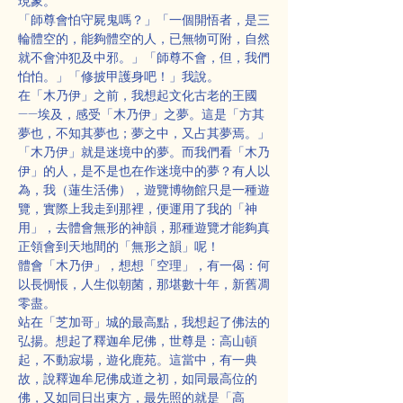
現象。
「師尊會怕守屍鬼嗎？」「一個開悟者，是三
輪體空的，能夠體空的人，已無物可附，自然
就不會沖犯及中邪。」「師尊不會，但，我們
怕怕。」「修披甲護身吧！」我說。
在「木乃伊」之前，我想起文化古老的王國
——埃及，感受「木乃伊」之夢。這是「方其
夢也，不知其夢也；夢之中，又占其夢焉。」
「木乃伊」就是迷境中的夢。而我們看「木乃
伊」的人，是不是也在作迷境中的夢？有人以
為，我（蓮生活佛），遊覽博物館只是一種遊
覽，實際上我走到那裡，便運用了我的「神
用」，去體會無形的神韻，那種遊覽才能夠真
正領會到天地間的「無形之韻」呢！
體會「木乃伊」，想想「空理」，有一偈：何
以長惆悵，人生似朝菌，那堪數十年，新舊凋
零盡。
站在「芝加哥」城的最高點，我想起了佛法的
弘揚。想起了釋迦牟尼佛，世尊是：高山頓
起，不動寂場，遊化鹿苑。這當中，有一典
故，說釋迦牟尼佛成道之初，如同最高位的
佛，又如同日出東方，最先照的就是「高