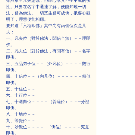
雖然眾生凡夫愚蠢，但即心本具不生不滅的佛
性。只要在名字中通達了解，便能知曉一切
法，皆為佛法。一切眾生皆可成佛，祇要心觀
明了，理慧便能相應。
要知道「六種即佛」其中尚有兩個位次是凡
夫：
一、凡夫位（對於佛法，聞信全無）－－理即
佛。
二、凡夫位（對於佛法，有聞有信）－－名字
即佛。
三、五品弟子位－－（外凡位）－－－－觀行
即佛。
四、十信位－－（內凡位）－－－－－－相似
即佛。
五、十住位－－
六、十行位－－
七、十迴向位－－－－（菩薩位）－－─分證
即佛。
八、十地位－－
九、等覺位－－
十、妙覺位－－－－─（佛位）－－－－究竟
即佛。