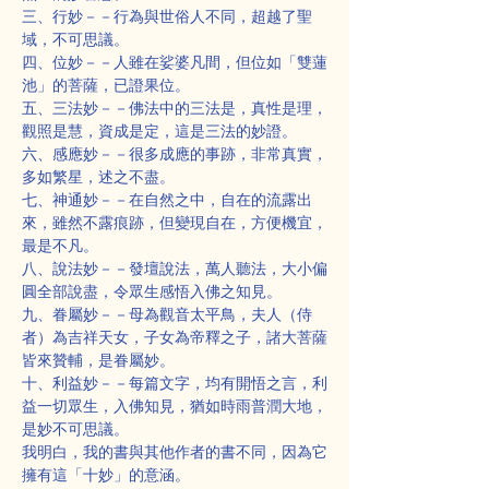
三、行妙－－行為與世俗人不同，超越了聖
域，不可思議。
四、位妙－－人雖在娑婆凡間，但位如「雙蓮
池」的菩薩，已證果位。
五、三法妙－－佛法中的三法是，真性是理，
觀照是慧，資成是定，這是三法的妙證。
六、感應妙－－很多成應的事跡，非常真實，
多如繁星，述之不盡。
七、神通妙－－在自然之中，自在的流露出
來，雖然不露痕跡，但變現自在，方便機宜，
最是不凡。
八、說法妙－－發壇說法，萬人聽法，大小偏
圓全部說盡，令眾生感悟入佛之知見。
九、眷屬妙－－母為觀音太平鳥，夫人（侍
者）為吉祥天女，子女為帝釋之子，諸大菩薩
皆來贊輔，是眷屬妙。
十、利益妙－－每篇文字，均有開悟之言，利
益一切眾生，入佛知見，猶如時雨普潤大地，
是妙不可思議。
我明白，我的書與其他作者的書不同，因為它
擁有這「十妙」的意涵。