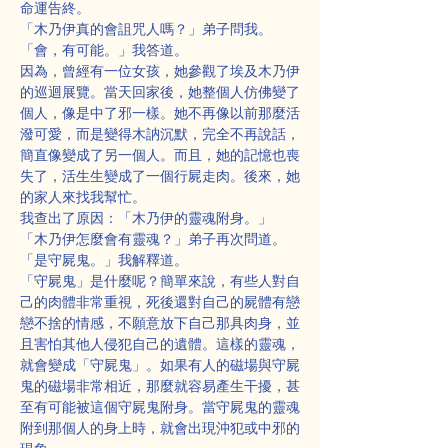
命運告終。
「木乃伊真的會詛咒人嗎？」弟子問我。
「會，有可能。」我答道。
因為，曾經有一位女孩，她參觀了埃及木乃伊
的巡迴展覽。當天回家後，她整個人仿佛變了
個人，像是中了邪一樣。她不再像以前那麼活
潑可愛，而是變得木訥沉默，完全不再說話，
簡直像變成了另一個人。而且，她的記憶也喪
失了，活生生變成了一個行屍走肉。後來，她
的家人來找我幫忙。
我查出了原因：「木乃伊的靈魂附身。」
「木乃伊怎麼會有靈魂？」弟子再次問道。
「是守屍鬼。」我解釋道。
「守屍鬼」是什麼呢？簡單來說，有些人對自
己的肉體非常重視，死後還對自己的屍體有戀
戀不捨的情感，不願意放下自己那具肉身，並
且害怕其他人侵犯自己的遺體。這樣的靈魂，
就會變成「守屍鬼」。如果有人的磁場與守屍
鬼的磁場非常相近，那麼就容易產生干擾，甚
至有可能被這個守屍鬼附身。當守屍鬼的靈魂
附到那個人的身上時，就會出現沖犯或中邪的