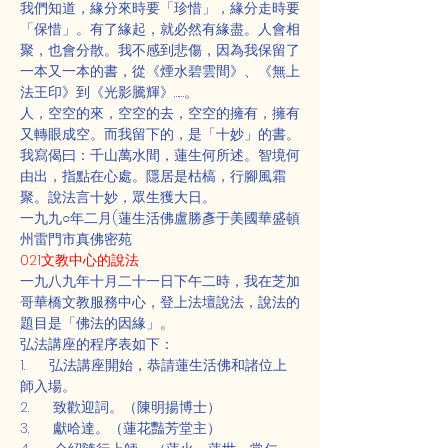
我們知道，緣分來時要「珍惜」，緣分走時要
「保惜」。有了緣起，就必然有緣盡。人會相
聚，也會分散。我不感到悲傷，因為我保留了
一本又一本的書，從《煙水碧雲間》、《無上
法王印》到《光影騰輝》……。
人，空空的來，空空的去，空空的擁有，擁有
又轉眼成空。而我留下的，是「十妙」的書。
我寫偈曰：千山萬水間，蓮生何所述。智境何
由出，指點在心處。隱居是枯槁，行腳風霜
聚。說法言十妙，眾生獲大日。
一九九○年二月(蓮生活佛盧勝彥于美國華盛頓
州雷門市真佛密苑
021文教中心的說法
一九八九年十月二十一日下午二時，我在芝加
哥華橋文教服務中心，登上法壇說法，說法的
題目是「佛法的因緣」。
弘法講座的程序表如下：
1.      弘法講座開始，恭請蓮生活佛和諸位上
師入場。
2.      致歡迎詞。（陳明揚博士）
3.      獻哈達。（蓮花豔芳堂主）