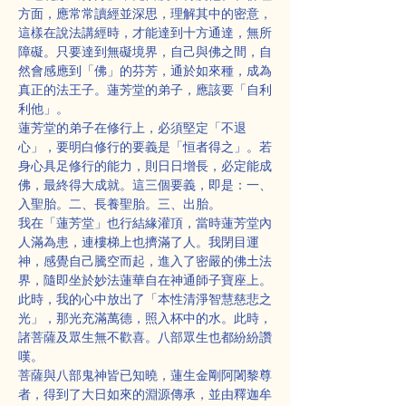
方面，應常常讀經並深思，理解其中的密意，
這樣在說法講經時，才能達到十方通達，無所
障礙。只要達到無礙境界，自己與佛之間，自
然會感應到「佛」的芬芳，通於如來種，成為
真正的法王子。蓮芳堂的弟子，應該要「自利
利他」。
蓮芳堂的弟子在修行上，必須堅定「不退
心」，要明白修行的要義是「恒者得之」。若
身心具足修行的能力，則日日增長，必定能成
佛，最終得大成就。這三個要義，即是：一、
入聖胎。二、長養聖胎。三、出胎。
我在「蓮芳堂」也行結緣灌頂，當時蓮芳堂內
人滿為患，連樓梯上也擠滿了人。我閉目運
神，感覺自己騰空而起，進入了密嚴的佛土法
界，隨即坐於妙法蓮華自在神通師子寶座上。
此時，我的心中放出了「本性清淨智慧慈悲之
光」，那光充滿萬德，照入杯中的水。此時，
諸菩薩及眾生無不歡喜。八部眾生也都紛紛讚
嘆。
菩薩與八部鬼神皆已知曉，蓮生金剛阿闍黎尊
者，得到了大日如來的淵源傳承，並由釋迦牟