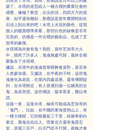
別留意了水塔。我猜，那應該是百年以上的建
築了。水塔的造型給人一種古樸的農業社會的
感覺，像極了教堂，尖尖的頂，四四方方的底
座，似乎還有雕刻，那應該是當年農閒時刻在
石頭上刻出來的吧！水塔上水泥的顏色，從我
個人的鑑賞標準來看，那些白色的線條是非常
完美的，彷彿是一件古樸的藝術品，也成了芝
加哥的象徵。
水塔裡為何會有鬼？我想，當年芝加哥大火
中，燒死了許多人，鬼魂無處可歸，最終全都
聚集在了水塔裡。
據說，水塔中的鬼魂曾舉辦舞會派對，甚至有
人曾參加過。又據說，在半夜的子時，這些鬼
魂會化為老鼠，在屋內四處追逐。還有傳聞提
到，在水塔附近，有人曾遇到過一位嬌美的女
鬼，為其所惑。這些傳說，版本眾多，難以考
證。
這樣一來，這座水塔，極有可能成為芝加哥的
「鬼門」。比如，在中國的東海度朔山上，有
一棵大桃樹，它的根蔓延三千里，枝條卑躬向
東北，萬鬼在此出入。而東北方還有鬼星石
室，房屋三百戶，白天門從不打開，夜晚才會