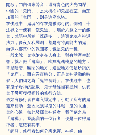
開啟，門內傳來聲音，還有青色的火光閃爍。
中國的「鬼門」，是大桃樹和鬼星石室。而芝
加哥的「鬼門」，則是這座水塔。
在佛經中，鬼魂的存在是被認可的。例如，十
法界之一便有「餓鬼道」，屬於六趣之一的餓
鬼，梵語中所稱「荔薛多」，這類鬼魂有神通
法力，像夜叉和羅剎，都是有特異能力的鬼。
而像八部眾中的乾闥婆，也是鬼的一種。
一般來說，鬼魂附身在人身上，對身體產生影
響，就叫做「鬼病」。幽冥鬼魂棲息的地方，
常是陰暗、幽閉的地方，這些地方便是所謂的
「鬼窟」。而在昏夜時分，正是鬼神活動的時
候，人們稱之為「鬼神食時」。在佛經中，也
有鬼子母神的記載，鬼子母經裡有提到，供養
鬼子母可獲得福報的修行方法。
假如有修行者在進入禪定中，引動了所有的鬼
靈來相助，並因此獲得鬼的耳報、鬼的眼通、
鬼的心通，如此發揮鬼神通者，我們稱之為
「鬼禪」。我認識的一位行者，便是一位得鬼
禪者，這確有其事。
「師尊，修行者如何分辨鬼禪、神禪、佛