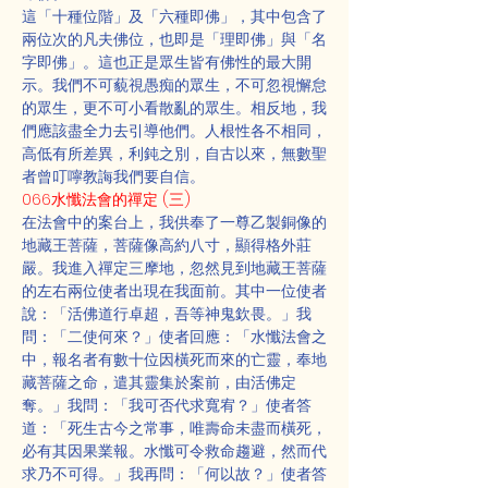
這「十種位階」及「六種即佛」，其中包含了
兩位次的凡夫佛位，也即是「理即佛」與「名
字即佛」。這也正是眾生皆有佛性的最大開
示。我們不可藐視愚痴的眾生，不可忽視懈怠
的眾生，更不可小看散亂的眾生。相反地，我
們應該盡全力去引導他們。人根性各不相同，
高低有所差異，利鈍之別，自古以來，無數聖
者曾叮嚀教誨我們要自信。
066水懺法會的禪定 (三)
在法會中的案台上，我供奉了一尊乙製銅像的
地藏王菩薩，菩薩像高約八寸，顯得格外莊
嚴。我進入禪定三摩地，忽然見到地藏王菩薩
的左右兩位使者出現在我面前。其中一位使者
說：「活佛道行卓超，吾等神鬼欽畏。」我
問：「二使何來？」使者回應：「水懺法會之
中，報名者有數十位因橫死而來的亡靈，奉地
藏菩薩之命，遣其靈集於案前，由活佛定
奪。」我問：「我可否代求寬宥？」使者答
道：「死生古今之常事，唯壽命未盡而橫死，
必有其因果業報。水懺可令救命趨避，然而代
求乃不可得。」我再問：「何以故？」使者答