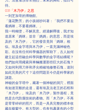
力。法會灌頂非常熱烈，未來的興旺，指日可
待。
031「木乃伊」之思
一到芝加哥的博物館。
「蓮花艷芳」的小孩就吵叫著：「我們不要去
看媽咪，不要看媽咪。」
我一時糊塗，不解其意。經過解釋後，我才知
道原來「媽咪」並非「媽媽」的意思，而是埃
及的「木乃伊」，它的發音竟與「媽咪」相
似。埃及金字塔與木乃伊，一直充滿神秘色
彩。在沒有任何科學儀器的幫助下，古人如何
建立起這些融合科學與數學的金字塔結構呢？
他們如何用繩索與車輛搬運那些巨大的石塊？
又如何利用刀斧和矛尖精確地修整石塊，達到
如此完美的尺寸？這些問題至今仍是科學家的
謎題。
神秘的金字塔中，藏著一個神秘的洞穴，裡面
有如迷宮般的走道，還有埃及法老王的石棺和
「木乃伊」。埃及的「木乃伊」製作過程，竟
然是古代防腐技術的產物。而「木乃伊」不再
是零零碎碎的照片，而是一具具完整的標本收
藏在櫥窗中。有大型的，也有包裹著布的小型