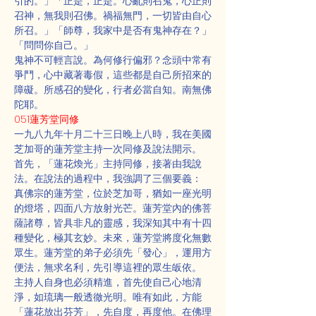
引的。」「正是，正是。心亂則召鬼，心正則
召神，無我則召佛。禍福無門，一切皆由自心
所召。」「師尊，我家中是否有鬼神存在？」
「問問你自己。」
鬼神不可輕言說。為何修行偏邪？念頭中常有
爭鬥，心中藏著毒假，這些都是自己所招來的
障礙。所感召的變化，行者必當自知。南無佛
陀耶。
051蓮芳堂同修
一九八九年十月二十三日晚上八時，我在美國
芝加哥的蓮芳堂主持一次同修及說法開示。
首先，「蓮花煥光」主持同修，接著由我說
法。在說法的過程中，我強調了三個要義：
真佛宗的蓮芳堂，位於芝加哥，猶如一座光明
的燈塔，四面八方放射光芒。蓮芳堂內的佛菩
薩諸尊，皆具非凡的靈感，我深知其中有十四
種變化，極其玄妙。未來，蓮芳堂將度化無數
眾生。蓮芳堂的弟子必須先「發心」，運用方
便法，無求名利，先引導這裡的眾生皈依。
主持人自身也必須精進，首先使自己心地清
淨，如琉璃一般透徹光明。唯有如此，方能
「蓮花放出芬芳」，先自度，再度他。在佛理