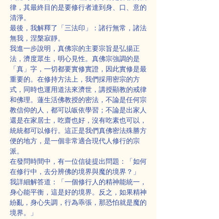
律，其最終目的是要修行者達到身、口、意的
清淨。
最後，我解釋了「三法印」：諸行無常，諸法
無我，涅槃寂靜。
我進一步說明，真佛宗的主要宗旨是弘揚正
法，濟度眾生，明心見性。真佛宗強調的是
「真」字，一切都要實修實證，因此實修是最
重要的。在修持方法上，我們採用密宗的方
式，同時也運用道法來濟世，講授顯教的戒律
和佛理。蓮生活佛教授的密法，不論是任何宗
教信仰的人，都可以皈依學習；不論是出家人
還是在家居士，吃齋也好，沒有吃素也可以，
統統都可以修行。這正是我們真佛密法殊勝方
便的地方，是一個非常適合現代人修行的宗
派。
在發問時間中，有一位信徒提出問題：「如何
在修行中，去分辨佛的境界與魔的境界？」
我詳細解答道：「一個修行人的精神能統一，
身心能平衡，這是好的境界。反之，如果精神
紛亂，身心失調，行為乖張，那恐怕就是魔的
境界。」