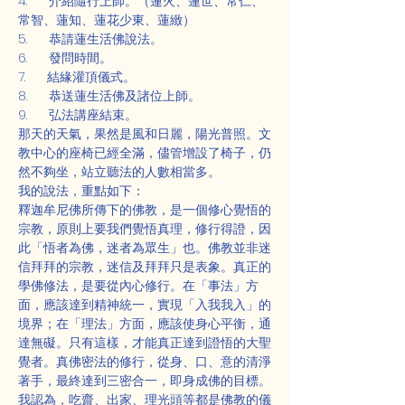
4.      介紹隨行上師。（蓮火、蓮世、常仁、
常智、蓮知、蓮花少東、蓮緻）
5.      恭請蓮生活佛說法。
6.      發問時間。
7.      結緣灌頂儀式。
8.      恭送蓮生活佛及諸位上師。
9.      弘法講座結束。
那天的天氣，果然是風和日麗，陽光普照。文
教中心的座椅已經全滿，儘管增設了椅子，仍
然不夠坐，站立聽法的人數相當多。
我的說法，重點如下：
釋迦牟尼佛所傳下的佛教，是一個修心覺悟的
宗教，原則上要我們覺悟真理，修行得證，因
此「悟者為佛，迷者為眾生」也。佛教並非迷
信拜拜的宗教，迷信及拜拜只是表象。真正的
學佛修法，是要從內心修行。在「事法」方
面，應該達到精神統一，實現「入我我入」的
境界；在「理法」方面，應該使身心平衡，通
達無礙。只有這樣，才能真正達到證悟的大聖
覺者。真佛密法的修行，從身、口、意的清淨
著手，最終達到三密合一，即身成佛的目標。
我認為，吃齋、出家、理光頭等都是佛教的儀