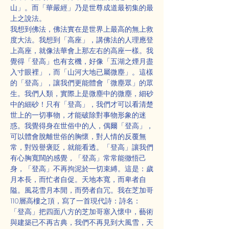
山」。而「華嚴經」乃是世尊成道最初集的最
上之說法。
我想到佛法，佛法實在是世界上最高的無上救
度大法。我想到「高座」，講佛法的人理應登
上高座，就像法華會上那左右的高座一樣。我
覺得「登高」也有玄機，好像「五湖之煙月盡
入寸眼裡」，而「山河大地已屬微塵」。這樣
的「登高」，讓我們更能體會「微塵眾」的眾
生。我們人類，實際上是微塵中的微塵，細砂
中的細砂！只有「登高」，我們才可以看清楚
世上的一切事物，才能破除對事物形象的迷
惑。我覺得身在世俗中的人，偶爾「登高」，
可以體會脫離世俗的胸懷，對人情的反覆無
常，對毀譽褒貶，就能看透。「登高」讓我們
有心胸寬闊的感覺，「登高」常常能徹悟己
身，「登高」不再拘泥於一切束縛。這是：歲
月本長，而忙者自促。天地本寬，而卑者自
隘。風花雪月本閒，而勞者自冗。我在芝加哥
110層高樓之頂，寫了一首現代詩：詩名：
「登高」把四面八方的芝加哥塞入懷中，藝術
與建築已不再古典，我們不再見到大風雪，天