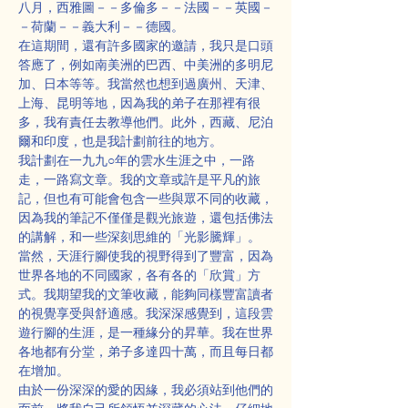
八月，西雅圖－－多倫多－－法國－－英國－
－荷蘭－－義大利－－德國。
在這期間，還有許多國家的邀請，我只是口頭
答應了，例如南美洲的巴西、中美洲的多明尼
加、日本等等。我當然也想到過廣州、天津、
上海、昆明等地，因為我的弟子在那裡有很
多，我有責任去教導他們。此外，西藏、尼泊
爾和印度，也是我計劃前往的地方。
我計劃在一九九○年的雲水生涯之中，一路
走，一路寫文章。我的文章或許是平凡的旅
記，但也有可能會包含一些與眾不同的收藏，
因為我的筆記不僅僅是觀光旅遊，還包括佛法
的講解，和一些深刻思維的「光影騰輝」。
當然，天涯行腳使我的視野得到了豐富，因為
世界各地的不同國家，各有各的「欣賞」方
式。我期望我的文筆收藏，能夠同樣豐富讀者
的視覺享受與舒適感。我深深感覺到，這段雲
遊行腳的生涯，是一種緣分的昇華。我在世界
各地都有分堂，弟子多達四十萬，而且每日都
在增加。
由於一份深深的愛的因緣，我必須站到他們的