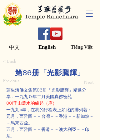
Temple Kalachakra
English
中文
Tiếng Việt
< Back
第86册「光影騰輝」
Previous
Next
蓮生活佛文集第86册「光影騰輝」精選分
享．一九九Ｏ年二月美國真佛密苑
001千山萬水的緣起（序）
一九九○年，在我的行程表上如此的排列著：
元月，西雅圖－－台灣－－香港－－新加坡－
－馬來西亞。
五月，西雅圖－－香港－－澳大利亞－－印
尼。