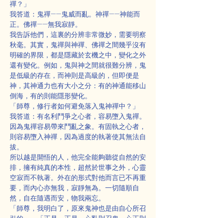
禪？」
我答道：鬼禪——鬼威而亂。神禪——神能而
正。佛禪——無我寂靜。
我告訴他們，這裏的分辨非常微妙，需要明察
秋毫。其實，鬼禪與神禪、佛禪之間幾乎沒有
明確的界限，都是隱藏於玄機之中，變化之外
還有變化。例如，鬼與神之間就很難分辨，鬼
是低級的存在，而神則是高級的，但即便是
神，其神通力也有大小之分：有的神通能移山
倒海，有的則能隱形變化。
「師尊，修行者如何避免落入鬼神禪中？」
我答道：有名利鬥爭之心者，容易墮入鬼禪。
因為鬼禪容易帶來鬥亂之象。有固執之心者，
則容易墮入神禪，因為過度的執著使其無法自
拔。
所以越是開悟的人，他完全能夠聽從自然的安
排，擁有純真的本性，超然於世事之外，心靈
空寂而不執著。外在的形式對他而言已不再重
要，而內心亦無我，寂靜無為。一切隨順自
然，自在隨遇而安，物我兩忘。
「師尊，我明白了，原來鬼神也是由自心所召