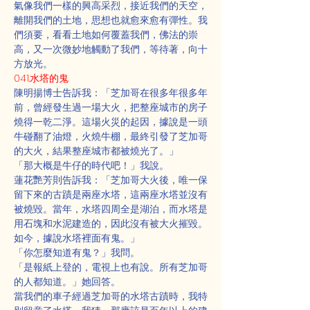
氣像我們一樣的興高采烈，接近我們的天空，
離開我們的土地，思想也就愈來愈有彈性。我
們須要，看看土地如何覆蓋我們，佛法的崇
高，又一次微妙地觸動了我們，等待著，向十
方放光。
041.水塔的鬼
陳明揚博士告訴我：「芝加哥在很多年很多年
前，曾經發生過一場大火，把整座城市的房子
燒得一乾二淨。這場火災的起因，據說是一頭
牛碰翻了油燈，火燒牛棚，最終引發了芝加哥
的大火，結果整座城市都被燒光了。」
「那大概是牛仔的時代吧！」我說。
蓮花艷芳則告訴我：「芝加哥大火後，唯一保
留下來的古蹟是兩座水塔，這兩座水塔並沒有
被燒毀。當年，水塔四周全是湖泊，而水塔是
用石塊和水泥建造的，因此沒有被大火摧毀。
如今，據說水塔裡面有鬼。」
「你怎麼知道有鬼？」我問。
「是報紙上登的，電視上也有說。所有芝加哥
的人都知道。」她回答。
當我們的車子經過芝加哥的水塔古蹟時，我特