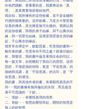
面前，將我自己所領悟並深藏的心法，仔細地
向他們講解。更重要的是，我要將這份「真
理」，真真實實地頒發給他們。
我自知，我所擁有的這些收藏，並不是金錢和
代價所能衡量的。這些收藏，乃是古今聖哲最
珍貴的傳承，其光輝是無可比擬的。我將以我
的這份收藏，與我的弟子結緣，與千山萬水結
緣，與一切眾生結緣。這便是我雲遊生涯的緣
起，千山萬水的緣起。
我常常在禪定中，默默思索，究竟我的書和一
般作者的書，究竟有何不同之處？經過仔細分
析，我發現，我的書中蘊含著我生命的印記，
每一篇文章，自然雕刻了我自己的思想。這些
思想，不僅是我的領悟，更是「宇宙意識」的
接納與流露，是「宇宙意識」的法印，是「宇
宙意識」的灌頂。
我的書，與其他作者的書，有著顯而易見的不
同——我的書擁有無與倫比的永恆，而且蘊含
著不可思議的「十妙」。
一、境妙－－有覺悟真理的境界。
二、智妙－－智慧由覺悟而起，開悟的智慧是
無上的妙智慧。