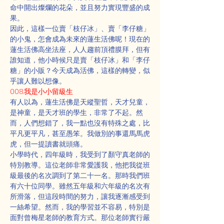
命中開出燦爛的花朵，並且努力實現豐盛的成
果。
因此，這樣一位賣「枝仔冰」、賣「李仔糖」
的小鬼，怎會成為未來的蓮生活佛呢！現在的
蓮生活佛高坐法座，人人趨前頂禮膜拜，但有
誰知道，他小時候只是賣「枝仔冰」和「李仔
糖」的小販？今天成為活佛，這樣的轉變，似
乎讓人難以想像。
008.我是小小留級生
有人以為，蓮生活佛是天縱聖哲，天才兒童，
是神童，是天才班的學生，非常了不起。然
而，人們想錯了，我一點也沒有特殊之處，比
平凡更平凡，甚至愚笨。我做別的事還馬馬虎
虎，但一提讀書就頭痛。
小學時代，四年級時，我受到了顏守真老師的
特別教導。這位老師非常愛護我，他把我從班
級最後的名次調到了第二十一名。那時我們班
有六十位同學。雖然五年級和六年級的名次有
所滑落，但這段時間的努力，讓我逐漸感受到
一絲希望。然而，我的學習並不容易，特別是
面對曾梅星老師的教育方式。那位老師實行嚴