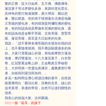
槃的正覺，從大日如來、五方佛、佛眼佛母、
蓮花童子等法界變化多身，來調伏度化眾生。
其神奇的聖行無邊無際，廣大博深，難以想
像，難以窮盡。有的弟子猜測蓮生活佛是地藏
王菩薩的變化身，有的猜測是阿彌陀佛的變化
身，有的則認為他是釋迦牟尼佛的變化身，還
有的認為他是金剛手菩薩、文殊菩薩、普賢菩
薩、蓮花菩薩，甚至是大日如來的化身。
我說：「請不要將各佛菩薩的名號加在我的頭
上，也不要隨便揣測。我不應該顯露過多的身
份。大家只需要誠心祈禱，恭唸南摩西方蓮池
海會，摩訶雙蓮池，十八大蓮花童子，白衣聖
尊，紅冠聖冕金剛上師，主金剛真言界秘密
主，大持明第一世靈仙真佛宗，盧勝彥密行尊
者，自能得到灌頂與加持。」
多花一點時間去潛心研讀活佛的著作，自然就
能逐漸明白「圓頂出家」深奧的含意，誠心的
追求真理，恭虔的學習，自然可以達到開悟的
境界。
我衷心的祝福大家。吉祥圓滿。
002.一個「鼠耳」的孩子