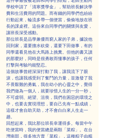
這件事最後被老師和同學們得知，老師主動向
學校申請了「清寒獎學金」，幫助班長解決學
費和生活費用的問題。而有錢的同學們也紛紛
行動起來，輪流多帶一個便當，偷偷地放在班
長的課桌裡。這份來自同學們的關懷與友愛，
讓班長深受感動。
那位班長是品學兼優而窮人家的子弟，據說他
回到家，還要擔水砍柴，還要下田做事，有的
同學還看見他在大馬路上挑糞。但他的書又讀
的那麼好，同時是很勇敢而懂事的孩子，任何
打擊與考驗均能堅忍。
這個故事曾經深深打動了我，讓我流下了眼
淚，也讓我感受到了奮鬥的力量，並激發了我
不畏艱難的勇氣，我在幼小的心靈之中，覺得
我們做為一個人，就要珍惜人生的一分一秒，
不可虛弱、絕望、沮喪，我們在困惡的環境之
中，也要去實現理想，要自己先有一點成績，
這樣才會自助天助，才不會白白來人生走一
趟。
回想起來，我比那位班長幸運得多。每當中午
吃便當時，我的便當總是兩顆「菜粽」。在台
灣南部，很多地方賣「菜粽」，這種粽子由糯