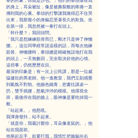
拳的對象，你就是沙包。」他們的拳頭落在我
的身上，耳朵被扯，像是被撕裂般的疼痛一直
傳到我的心裏。拳頭的打擊讓我痛得忍不住哭
出來，我那瘦小的身軀忍受著長久的欺負。坐
在第一排，我忽然被一拳打在頭上。
「幹什麼？」我回頭問。
「我只是想練練筋骨而已，剛才只是伸了伸懶
腰。」這位同學經常說這樣的話，而每次他練
筋骨、伸懶腰時，拳頭總是精確無誤地打在我
的頭上，一天無數回，完全取決於他的心情。
這些事，仍然歷歷在目。
最深的印象是：有一次上公民課，那是一位威
猛健壯的男老師。他一進教室，我們立刻感覺
到氣氛不對勁。他臉色鐵青，把書往講桌一
扔，雙手插腰，怒氣沖沖的模樣。他環視全
班，最後停在我的臉上，眼神像是要吃掉我一
般。
「站起來。」他怒吼。
我渾身發抖，站不起來。
「就是你，我最討厭你，耳朵像老鼠的。」他
站在我面前。
他舉起左手，欲要打我，我慌忙把臉躲向右