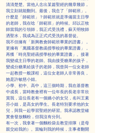
清清楚楚。當他人念出某篇聖經的幾章幾節，
我立刻就能翻到。最後，我念了「師範班」。
什麼是「師範班」？師範班就是準備當主日學
的老師，我在唸「師範班」的時候。邱以正牧
師當我的引領師，我正式受洗禮，蘇天明牧師
洒聖水，我成為正正式式受洗的基督徒。
我不但擁有「新興教會師範班畢業的證書」，
更擁有「萬國基督教函授學校的畢業證書」，
再獲「時兆聖經函授學校的畢業證書」。接著
我變成主日學的老師。我由接受糖果的孩子，
變成分糖果給孩子的老師，我曾與一位女老師
一起教授一般課程，這位女老師人非常善良，
她是許敏慈小姐。
小學、初中、高中，這三個時期，我在基督教
中成長，當時教會裡有一位年長的長老非常欣
賞我，這位長老有一個嬌小的女兒，名叫王素
芬小姐，是高女的學生。長老特別要求他的女
兒，與我一起學習聖經的研習。我承認教堂確
實會發放麵粉，但我沒有分到。
有一次，我拿著一個麵粉袋去教堂排隊（是母
親交給我的）。當輪到我的時候，主事者翻開