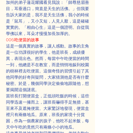
加州的弟子蓮花耀國看見我說：「師尊慈眉善
目，耳垂過口，簡直是天生的活佛。」但我要
告訴大家的是，我不是天生活佛，我小的時候
是「鼠耳」，又小又短，人見人厭，這是確確
實實的。「相由心生」這是一個證明。自從我
學佛以來，耳朵才慢慢加長加厚的。
006.吃便當的故事
這是一個真實的故事，讓人感動。故事的主角
是一位功課很好的學生，他是班長，成績優
異，表現出色。然而，每當中午吃便當的時間
一到，他總是不在教室，而是悄悄地躲到校園
的樹林裡去吃便當。這個奇怪的習慣引起了其
他同學的好奇與疑問，大家猜測他是否有什麼
秘密。於是，幾個同學決定偷偷地跟隨他，想
要揭開這個謎底。
當班長打開便當盒，正低頭吃飯的時候，這些
同學迅速一擁而上，讓班長嚇得手足無措，甚
至來不及遮掩便當。大家驚訝地發現，便當盒
裡只有兩條地瓜。原來，班長的家境十分貧
困，作為一個農家的孩子，他吃不起米飯，每
天中午吃的竟然只有兩條小小的地瓜。