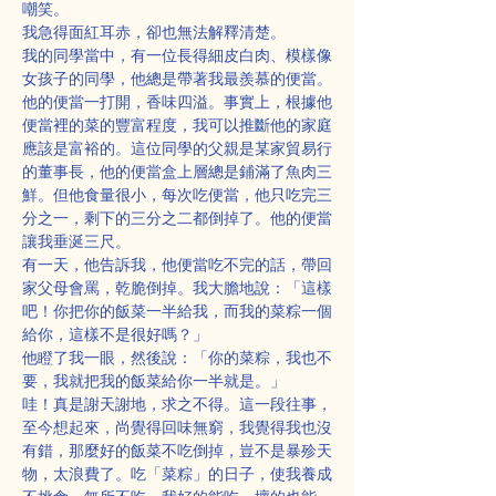
嘲笑。
我急得面紅耳赤，卻也無法解釋清楚。
我的同學當中，有一位長得細皮白肉、模樣像
女孩子的同學，他總是帶著我最羨慕的便當。
他的便當一打開，香味四溢。事實上，根據他
便當裡的菜的豐富程度，我可以推斷他的家庭
應該是富裕的。這位同學的父親是某家貿易行
的董事長，他的便當盒上層總是鋪滿了魚肉三
鮮。但他食量很小，每次吃便當，他只吃完三
分之一，剩下的三分之二都倒掉了。他的便當
讓我垂涎三尺。
有一天，他告訴我，他便當吃不完的話，帶回
家父母會罵，乾脆倒掉。我大膽地說：「這樣
吧！你把你的飯菜一半給我，而我的菜粽一個
給你，這樣不是很好嗎？」
他瞪了我一眼，然後說：「你的菜粽，我也不
要，我就把我的飯菜給你一半就是。」
哇！真是謝天謝地，求之不得。這一段往事，
至今想起來，尚覺得回味無窮，我覺得我也沒
有錯，那麼好的飯菜不吃倒掉，豈不是暴殄天
物，太浪費了。吃「菜粽」的日子，使我養成