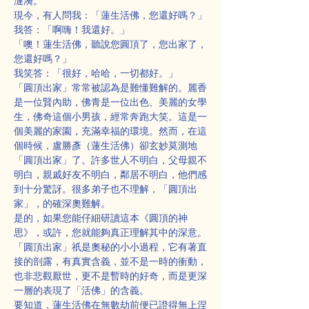
漣漪。
現今，有人問我：「蓮生活佛，您還好嗎？」
我答：「啊嗨！我還好。」
「噢！蓮生活佛，聽說您圓頂了，您出家了，
您還好嗎？」
我笑答：「很好，哈哈，一切都好。」
「圓頂出家」常常被認為是難懂難解的。麗香
是一位賢內助，佛青是一位出色、美麗的女學
生，佛奇這個小男孩，經常奔跑大笑。這是一
個美麗的家園，充滿幸福的環境。然而，在這
個時候，盧勝彥（蓮生活佛）卻玄妙莫測地
「圓頂出家」了。許多世人不明白，父母親不
明白，親戚好友不明白，鄰居不明白，他們感
到十分驚訝。很多弟子也不理解，「圓頂出
家」，的確深奧難解。
是的，如果您能仔細研讀這本《圓頂的神
思》，或許，您就能夠真正理解其中的深意。
「圓頂出家」祇是奧秘的小小過程，它有著直
接的剖露，有真實含義，並不是一時的衝動，
也非悲觀厭世，更不是暫時的好奇，而是更深
一層的表現了「活佛」的含義。
要知道，蓮生活佛在無數劫前便已證得無上涅