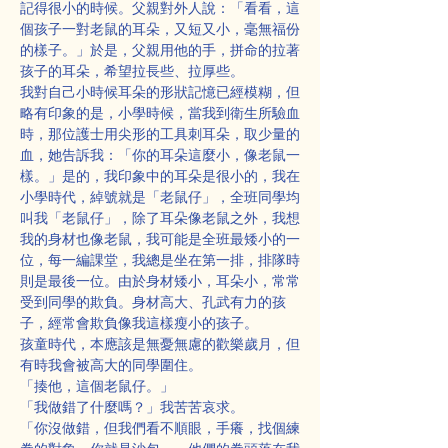
記得很小的時候。父親對外人說：「看看，這
個孩子一對老鼠的耳朵，又短又小，毫無福份
的樣子。」於是，父親用他的手，拼命的拉著
孩子的耳朵，希望拉長些、拉厚些。
我對自己小時候耳朵的形狀記憶已經模糊，但
略有印象的是，小學時候，當我到衛生所驗血
時，那位護士用尖形的工具刺耳朵，取少量的
血，她告訴我：「你的耳朵這麼小，像老鼠一
樣。」是的，我印象中的耳朵是很小的，我在
小學時代，綽號就是「老鼠仔」，全班同學均
叫我「老鼠仔」，除了耳朵像老鼠之外，我想
我的身材也像老鼠，我可能是全班最矮小的一
位，每一編課堂，我總是坐在第一排，排隊時
則是最後一位。由於身材矮小，耳朵小，常常
受到同學的欺負。身材高大、孔武有力的孩
子，經常會欺負像我這樣瘦小的孩子。
孩童時代，本應該是無憂無慮的歡樂歲月，但
有時我會被高大的同學圍住。
「揍他，這個老鼠仔。」
「我做錯了什麼嗎？」我苦苦哀求。
「你沒做錯，但我們看不順眼，手癢，找個練