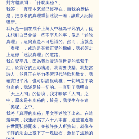
對方繼續問：「什麼奧秘？」
我答：「真理本來就已經存在，而我的奧秘
是，把原來的真理重新述說一遍，讓世人記憶
猶新。」
我只是一個在成千上萬人中極為平凡的人，從
未想到自己會做一些不平凡的事，像是「述說
真理」，這簡直是不可思議的。然而，這就是
「奧秘」，或許是某種正覺的機緣，我必須走
上這條「述說真理」的道路。
我自覺平凡，因為我欣賞這個世界的萬紫千
紅，欣賞它的五彩繽紛。我需要快樂。我想當
詩人，並且正在努力學習現代詩歌和散文。我
確實很平凡，也可以說很幼稚，一切均是平淡
無奇的，我滿足於一切的。一直到了我明白
「天上人間」的悟境，我才瞭解「人間」之
中，原來是有奧秘的，於是，我便生存在這
「奧秘」之中。
我將「真理的奧秘」用文字述說了出來。在這
幾年間，我連續寫了六十六本書，這些書逐漸
在世間弘傳開來，並被許多人所熟知，就像在
平靜的湖面上投下了一塊巨石，激起了波動的