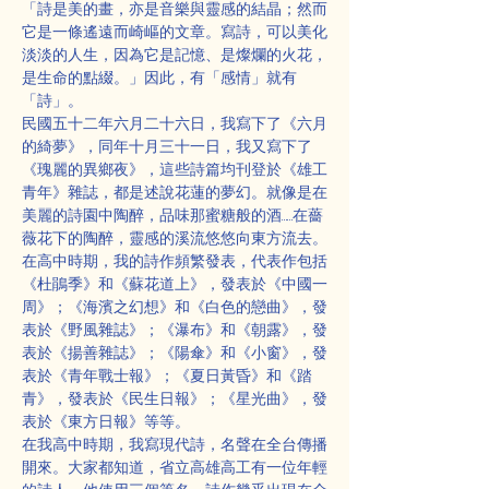
「詩是美的畫，亦是音樂與靈感的結晶；然而
它是一條遙遠而崎嶇的文章。寫詩，可以美化
淡淡的人生，因為它是記憶、是燦爛的火花，
是生命的點綴。」因此，有「感情」就有
「詩」。
民國五十二年六月二十六日，我寫下了《六月
的綺夢》，同年十月三十一日，我又寫下了
《瑰麗的異鄉夜》，這些詩篇均刊登於《雄工
青年》雜誌，都是述說花蓮的夢幻。就像是在
美麗的詩園中陶醉，品味那蜜糖般的酒……在薔
薇花下的陶醉，靈感的溪流悠悠向東方流去。
在高中時期，我的詩作頻繁發表，代表作包括
《杜鵑季》和《蘇花道上》，發表於《中國一
周》；《海濱之幻想》和《白色的戀曲》，發
表於《野風雜誌》；《瀑布》和《朝露》，發
表於《揚善雜誌》；《陽傘》和《小窗》，發
表於《青年戰士報》；《夏日黃昏》和《踏
青》，發表於《民生日報》；《星光曲》，發
表於《東方日報》等等。
在我高中時期，我寫現代詩，名聲在全台傳播
開來。大家都知道，省立高雄高工有一位年輕