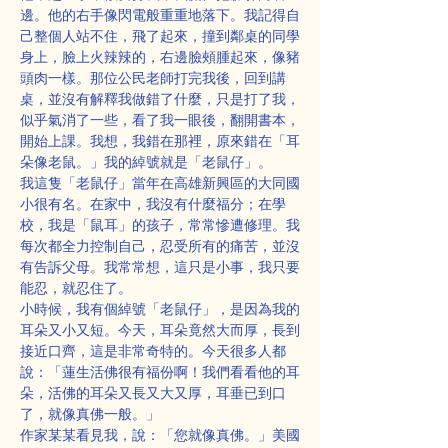
邊。他的右手像閃電般重重地落下。我記得自
己整個人站不住，飛了起來，撞到鄰桌的同學
身上，臉上火辣辣的，右邊臉頰腫起來，像豬
頭肉一樣。那位公民老師打完我後，回到講
桌，並沒有解釋我做錯了什麼，只是打了我，
似乎氣消了一些，看了我一眼後，翻開書本，
開始上課。我想，我錯在那裡，原來錯在「耳
朵像老鼠。」我的綽號就是「老鼠仔」。
我這隻「老鼠仔」當年在高雄新興區的大同國
小很有名。在家中，我沒有什麼福分；在學
校，我是「鼠耳」的孩子，常常慘遭修理。我
每次都全力控制自己，忍受所有的痛苦，並沒
有告訴父母。我常常想，這只是小事，我只要
能忍，就忍住了。
小時候，我有個綽號「老鼠仔」，是因為我的
耳朵又小又短。今天，耳朵竟然大而厚，長到
接近口齊，這是非常奇特的。今天很多人都
說：「蓮生活佛很有福份啊！我們看看他的耳
朵，活佛的耳朵又長又大又厚，耳垂已到口
了，就像真佛一般。」
作家某某看見我，說：「您就像真佛。」美國