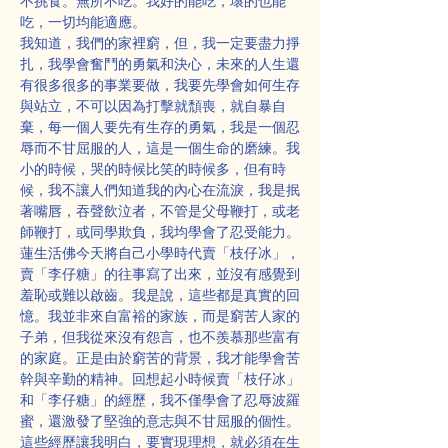
不挑食。無所不吃。我好的能吃，壞的也能
吃，一切均能適應。
我知道，我們的家裡窮，但，我一定要盡力掙
扎，我學會奮鬥的勇氣和決心，未來的人生還
有很多很多的事業要做，我要先學會如何生存
與站立，不可以因為打擊就頹喪，就自暴自
棄，每一個人要先有生存的勇氣，我是一個忍
辱而不甘屈服的人，這是一個生命的磨練。我
小的時候，哭的時候比笑的時候多，但有時
候，我不讓人們知道我的內心在流淚，我是抿
著嘴唇，吞聲飲泣者，不管是父母鞭打，或老
師鞭打，或同學欺負，我均學會了忍受能力。
蓮生活佛今天將自己小學時代賣「枝仔冰」，
賣「李仔糖」的往事寫了出來，並沒有感覺到
羞恥或難以啟齒。我是說，這些都是真實的回
憶。我並非來自富裕的家族，而是窮苦人家的
子弟，但我從來沒有怨言，也不羨慕那些富有
的家庭。正是由於窮苦的背景，我才能學會苦
幹與辛勤的精神。回想起小時候賣「枝仔冰」
和「李仔糖」的經歷，我不僅學會了忍辱波羅
蜜，還激發了堅強的意志與不甘屈服的個性。
這些經歷讓我明白，要實現理想，就必須在生