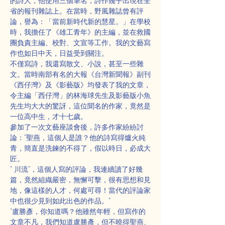
的詩人，他使用三個筆名，詩作幾乎出現在全
省的報刊雜誌上。在當時，野風雜誌曾有評
論，譽為：「當前新時代新的慧星。」在學校
時，我擔任了《雄工青年》的主編，並在救國
團負責主編、校對、文宣等工作。我的文藝寫
作也如日中天，日益受到關注。
不僅寫詩，我還寫散文、小說，甚至一些雜
文。當時南部有名的大報《台灣新聞報》副刊
《西仔灣》及《影藝版》均發表了我的文章，
令主編「西仔灣」的林海球先生及影藝版小魚
先生均大大的驚訝，這位聞名的作家，竟然是
一位高中生，才十七歲。
參加了一次文藝座談會後，許多作家紛紛討
論：“聖燕，這個人是誰？他的詩寫得爐火純
青，簡直是洗鍊的不得了，假以時日，必成大
匠。
” 川流“，這個人寫的評論，我連續讀了好幾
篇，竟然組織嚴密，無懈可擊，很有思想和見
地，像這樣的人才，何處可尋！當代的評論家
中也很少見到如此出色的作品。”
“盧勝彥，你知道嗎？他雖然年輕，但寫作的
文章不凡，我們知道盧勝彥，但不曉得聖燕、