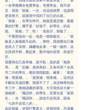
金」、「高雄市政府清寒子弟獎學金」、「第
一名學雜費全免獎學金」等獎學金。我不諱
言，我曾「留級」一次，但這段經歷，也讓我
更加努力，從困境中找到了自己的出路。
「留級」，在學生時代，無疑是最悲慘、最嚴
重的打擊，幾乎是「好孩子、好學生」的反
面。「留級」了，哇！「老鼠仔，留級了」，
「不要跟他在一起，他是一個留級生」，「留
級是人家最瞧不起的。」那時，我感覺自己像
是跌入了深淵，蹣跚地走著，一跛一跛的，這
次跌得不輕，爬起來，艱辛地向前望，前途茫
茫。
我覺得自己真卑微、真可恥，真的是「無路
用」，煮「彭糖」煮得再好，又有何用？全高
市二中的學生，都在指指點點，喊著：「落第
補，喫菜補。」「落第補，喫菜補。」這些話
不斷在耳邊回響。我受不了了，決定轉學到高
市三中，換個讀書的環境。今天我告訴大家一
個秘密，「職訓班」的學生，其實全是「落第
生」。在「職訓班」，誰也不必笑誰，因為
「七的不必笑八的」。
由於留級，使我打擊甚大，使我領悟，不讀書