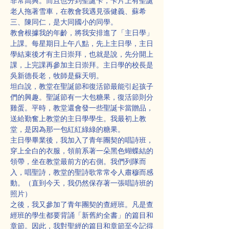
非常高興。而且也分到聖誕卡，卡片上有聖誕
老人拖著雪車，在教會我遇見張健義、蘇希
三、陳同仁，是大同國小的同學。
教會根據我的年齡，將我安排進了「主日學」
上課。每星期日上午八點，先上主日學，主日
學結束後才有主日崇拜，也就是說，先分開上
課，上完課再參加主日崇拜。主日學的校長是
吳新德長老，牧師是蘇天明。
坦白說，教堂在聖誕節和復活節最能引起孩子
們的興趣。聖誕節有一大包糖果，復活節則分
雞蛋。平時，教堂還會發一些聖誕卡當贈品，
送給勤奮上教堂的主日學學生。我最初上教
堂，是因為那一包紅紅綠綠的糖果。
主日學畢業後，我加入了青年團契的唱詩班，
穿上全白的衣服，領前系著一朵黑色蝴蝶結的
領帶，坐在教堂最前方的右側。我們列隊而
入，唱聖詩，教堂的聖詩歌常常令人肅穆而感
動。（直到今天，我仍然保存著一張唱詩班的
照片）
之後，我又參加了青年團契的查經班。凡是查
經班的學生都要背誦「新舊約全書」的篇目和
章節。因此，我對聖經的篇目和章節至今記得