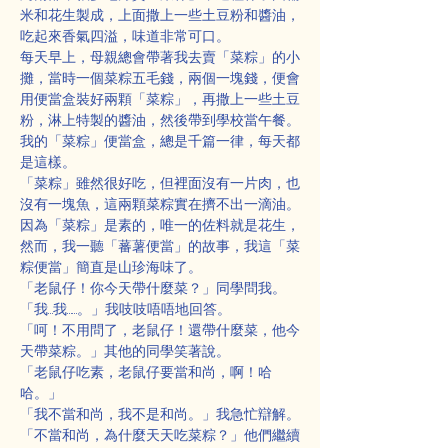
米和花生製成，上面撒上一些土豆粉和醬油，
吃起來香氣四溢，味道非常可口。
每天早上，母親總會帶著我去賣「菜粽」的小
攤，當時一個菜粽五毛錢，兩個一塊錢，便會
用便當盒裝好兩顆「菜粽」，再撒上一些土豆
粉，淋上特製的醬油，然後帶到學校當午餐。
我的「菜粽」便當盒，總是千篇一律，每天都
是這樣。
「菜粽」雖然很好吃，但裡面沒有一片肉，也
沒有一塊魚，這兩顆菜粽實在擠不出一滴油。
因為「菜粽」是素的，唯一的佐料就是花生，
然而，我一聽「蕃薯便當」的故事，我這「菜
粽便當」簡直是山珍海味了。
「老鼠仔！你今天帶什麼菜？」同學問我。
「我…我……。」我吱吱唔唔地回答。
「呵！不用問了，老鼠仔！還帶什麼菜，他今
天帶菜粽。」其他的同學笑著說。
「老鼠仔吃素，老鼠仔要當和尚，啊！哈
哈。」
「我不當和尚，我不是和尚。」我急忙辯解。
「不當和尚，為什麼天天吃菜粽？」他們繼續