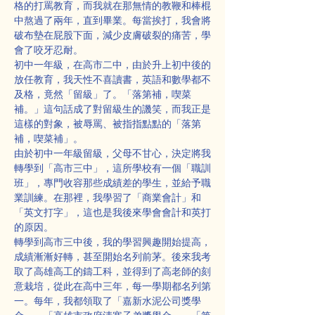
格的打罵教育，而我就在那無情的教鞭和棒棍
中熬過了兩年，直到畢業。每當挨打，我會將
破布墊在屁股下面，減少皮膚破裂的痛苦，學
會了咬牙忍耐。
初中一年級，在高市二中，由於升上初中後的
放任教育，我天性不喜讀書，英語和數學都不
及格，竟然「留級」了。「落第補，喫菜
補。」這句話成了對留級生的譏笑，而我正是
這樣的對象，被辱罵、被指指點點的「落第
補，喫菜補」。
由於初中一年級留級，父母不甘心，決定將我
轉學到「高市三中」，這所學校有一個「職訓
班」，專門收容那些成績差的學生，並給予職
業訓練。在那裡，我學習了「商業會計」和
「英文打字」，這也是我後來學會會計和英打
的原因。
轉學到高市三中後，我的學習興趣開始提高，
成績漸漸好轉，甚至開始名列前茅。後來我考
取了高雄高工的鑄工科，並得到了高老師的刻
意栽培，從此在高中三年，每一學期都名列第
一。每年，我都領取了「嘉新水泥公司獎學