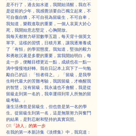
是不行了，過去如水逝，我開始清醒，我在不
是從前的少年，我感覺須要自己獨立起來，不
可自傷自憐，不可自視為留級生，不可自卑，
我知道，樂觀進取的重要，一個人哀莫大於心
死，我開始意志堅定，心胸開放。
我每天都努力研習數學五題，每天背十個英文
單字。這樣的習慣，日積月累，讓我逐漸養成
了「有恒」的學習態度。我知道，堅強的毅力
和勇敢沉著是多麼的重要，當我開始明白，每
走一步，便離目標更近一點，成績也在一點一
滴中慢慢地好轉。我在日記本上寫下了一句勉
勵自己的話：「恒者得之。」「留級，是我學
生時代最大的苦難考驗，我因留級，才喚醒我
的智慧，沒有留級，我永遠也不會醒，我是從
留級走到第一名的，我幸運得到常人所無的留
級考驗。」
蓮生活佛曾是留級生，但也曾是第一名的學
生。從留級生到第一名，這是無限努力與奮鬥
的結果，是對忍耐和堅持的真實寫照。
011.「詩人」的第一步
在我的第一本新詩集《淡煙集》中，我寫道：