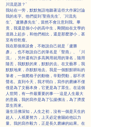
川流是誰？”
我站在一旁，默默無語地聽著這些大作家討論
我的名字。他們提到“聖燕先生”、“川流先
生”、“盧勝彥先生”，當然不會注意到我。畢
竟，我還是個小小的高中生，剛開始在文學的
道路上起步，和他們相比，還是那麼渺小，甚
至有些乾瘦。
我在那個座談會，不敢說自己就是「盧勝
彥」，也不敢說自己的筆名是「聖燕」、「川
流」，另外還有許多高興用就用的筆名，隨用
隨丟，我默默的來，默默的去。在文藝界，我
默默地來，亦默默地去。我是一個默默耕耘的
筆者，一個爬格子的動物，辛勤勞動，卻不求
聲名。直到今天，我才明白，寫作的磨練不僅
僅是為了文藝本身，它更是為了眾生。在這個
人世間，有一件最重要的事——這是人生最大
的意義，我的寫作是為了弘揚佛法，為了濟度
眾生而來。
蓮生活佛深知，人生之初，沒有一個是天生的
超人，人祇要努力，上天必定會賜給他以力
量。我的寫作毅力，正是長久磨練的結果。在