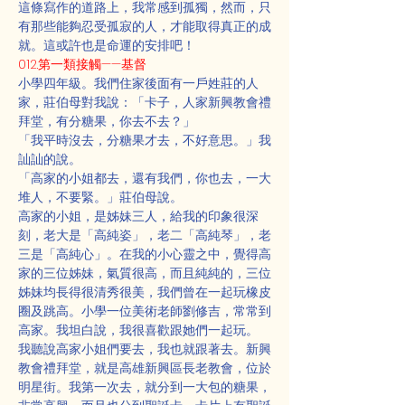
這條寫作的道路上，我常感到孤獨，然而，只
有那些能夠忍受孤寂的人，才能取得真正的成
就。這或許也是命運的安排吧！
012.第一類接觸——基督
小學四年級。我們住家後面有一戶姓莊的人
家，莊伯母對我說：「卡子，人家新興教會禮
拜堂，有分糖果，你去不去？」
「我平時沒去，分糖果才去，不好意思。」我
訕訕的說。
「高家的小姐都去，還有我們，你也去，一大
堆人，不要緊。」莊伯母說。
高家的小姐，是姊妹三人，給我的印象很深
刻，老大是「高純姿」，老二「高純琴」，老
三是「高純心」。在我的小心靈之中，覺得高
家的三位姊妹，氣質很高，而且純純的，三位
姊妹均長得很清秀很美，我們曾在一起玩橡皮
圈及跳高。小學一位美術老師劉修吉，常常到
高家。我坦白說，我很喜歡跟她們一起玩。
我聽說高家小姐們要去，我也就跟著去。新興
教會禮拜堂，就是高雄新興區長老教會，位於
明星街。我第一次去，就分到一大包的糖果，