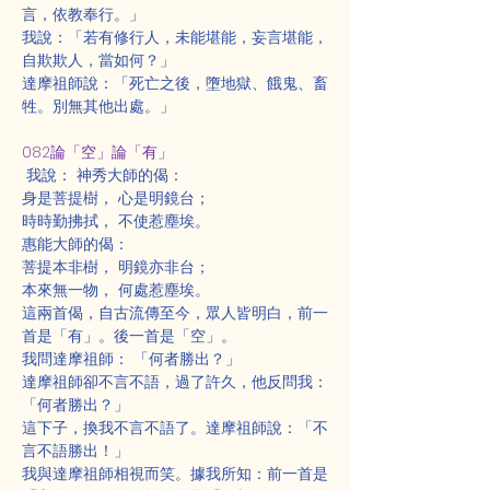
言，依教奉行。」
我說：「若有修行人，未能堪能，妄言堪能，
自欺欺人，當如何？」
達摩祖師說：「死亡之後，墮地獄、餓鬼、畜
牲。別無其他出處。」
082論「空」論「有」
 我說： 神秀大師的偈：
身是菩提樹， 心是明鏡台；
時時勤拂拭， 不使惹塵埃。
惠能大師的偈：
菩提本非樹， 明鏡亦非台；
本來無一物， 何處惹塵埃。
這兩首偈，自古流傳至今，眾人皆明白，前一
首是「有」。後一首是「空」。
我問達摩祖師： 「何者勝出？」
達摩祖師卻不言不語，過了許久，他反問我：
「何者勝出？」
這下子，換我不言不語了。達摩祖師說：「不
言不語勝出！」
我與達摩祖師相視而笑。據我所知：前一首是