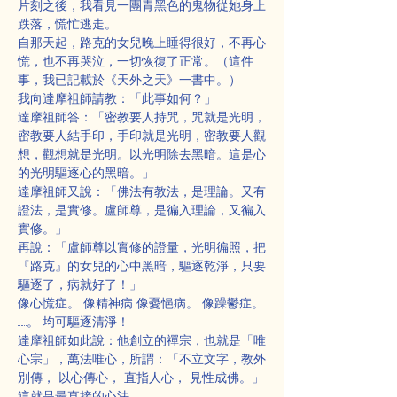
片刻之後，我看見一團青黑色的鬼物從她身上
跌落，慌忙逃走。
自那天起，路克的女兒晚上睡得很好，不再心
慌，也不再哭泣，一切恢復了正常。（這件
事，我已記載於《天外之天》一書中。）
我向達摩祖師請教：「此事如何？」
達摩祖師答：「密教要人持咒，咒就是光明，
密教要人結手印，手印就是光明，密教要人觀
想，觀想就是光明。以光明除去黑暗。這是心
的光明驅逐心的黑暗。」
達摩祖師又說：「佛法有教法，是理論。又有
證法，是實修。盧師尊，是徧入理論，又徧入
實修。」
再說：「盧師尊以實修的證量，光明徧照，把
『路克』的女兒的心中黑暗，驅逐乾淨，只要
驅逐了，病就好了！」
像心慌症。 像精神病 像憂悒病。 像躁鬱症。
……。 均可驅逐清淨！
達摩祖師如此說：他創立的禪宗，也就是「唯
心宗」，萬法唯心，所謂：「不立文字，教外
別傳， 以心傳心， 直指人心， 見性成佛。」
這就是最直接的心法。