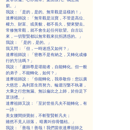
窮。」
我說：「是的，是的。無常觀是這樣的！」
達摩祖師說：「無常觀是法寶，不管是高位、
權力、財富、或美貌，都不長久，變來變去。
常修無常觀，就不會生起任何欲望。自古以
來，一切聖賢都以無常觀來抗拒誘惑的。」
我說： 「是的，是的。」
我又問：「但，一時迷惑又如何？」
達摩祖師說：「密教不是有納之，又轉化成修
行的方法嗎？」
我說：「盧師尊是堪能者，自能轉化。但一般
的弟子，不能轉化，如何？」
達摩祖師說：「你能轉化，我恭敬你：您以廣
大慈悲，為利眾生而努力。輪迴湼槃不執著，
大乘之行您無漏。無以倫比之上師，於你足下
眾頂禮。」
達摩祖師又說：「至於世俗凡夫不能轉化，有
一詩：
美女腰間掛寶劍，不斬聖賢斬凡夫；
雖然不見人頭落， 暗裏叫你骨髓枯。」
我說：「善哉！善哉！我們當依達摩祖師之