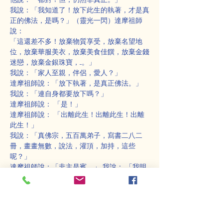
我說：「我知道了！放下此生的執著，才是真
正的佛法，是嗎？」（靈光一閃）達摩祖師
說：
「這還差不多！放棄物質享受，放棄名望地
位，放棄華服美衣，放棄美食佳饌，放棄金錢
迷戀，放棄金銀珠寶，....。」
我說：「家人至親，伴侶，愛人？」
達摩祖師說：「放下執著，是真正佛法。」
我說：「連自身都要放下嗎？」
達摩祖師說： 「是！」
達摩祖師說： 「出離此生！出離此生！出離
此生！」
我說：「真佛宗，五百萬弟子，寫書二八二
冊，畫畫無數，說法，灌頂，加持，這些
呢？」
達摩祖師說：「非主是賓。」 我說： 「我明
白了！」 達摩祖師問我： 「誰是盧師尊？」 
我答： 「不識！」 我問達摩祖師： 「誰是達
摩祖師？」
達摩祖師答：「不識！」