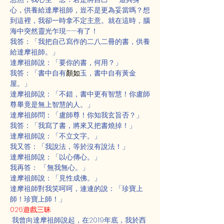
心，供養給達摩祖師，豈不是更為妥當嗎？想
到這裡，我卻一時拿不定主意。就在這時，腦
海中突然靈光乍現——有了！
我答：「我把自己寫作的二八二冊的書，供養
給達摩祖師。」
達摩祖師說：「要你的書，何用？」
我答：「書中自有
顏如
玉，書中自有黃金
屋。」
達摩祖師說：「不錯，書中更有智慧！你盧師
尊畢竟是無上智慧的人。」
達摩祖師問：「盧師尊！你知我玄旨否？」
我答：「我寫了書，將來又把書燒掉！」
達摩祖師說：「不立文字。」
我又答：「我說法，等於沒有說法！」
達摩祖師說：「以心傳心。」
我再答： 「無我無心。」
達摩祖師說：「見性成佛。」
達摩祖師對我笑呵呵，連連的說：「珍寶上
師！珍寶上師！」
026遊戲三昧
 我曾向達摩祖師說起，在2019年底，我於西