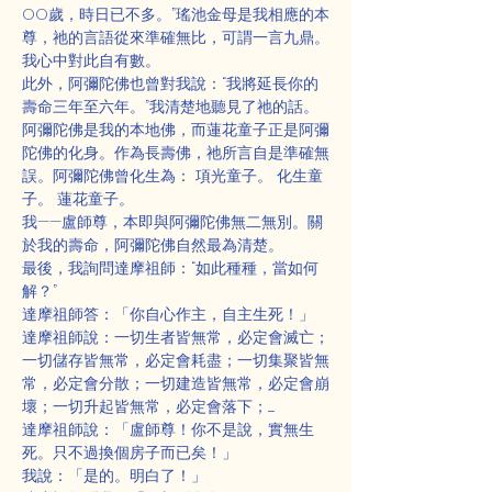
OO歲，時日已不多。”瑤池金母是我相應的本
尊，祂的言語從來準確無比，可謂一言九鼎。
我心中對此自有數。
此外，阿彌陀佛也曾對我說：“我將延長你的
壽命三年至六年。”我清楚地聽見了祂的話。
阿彌陀佛是我的本地佛，而蓮花童子正是阿彌
陀佛的化身。作為長壽佛，祂所言自是準確無
誤。阿彌陀佛曾化生為： 項光童子。 化生童
子。 蓮花童子。
我——盧師尊，本即與阿彌陀佛無二無別。關
於我的壽命，阿彌陀佛自然最為清楚。
最後，我詢問達摩祖師：“如此種種，當如何
解？”
達摩祖師答：「你自心作主，自主生死！」
達摩祖師說：一切生者皆無常，必定會滅亡；
一切儲存皆無常，必定會耗盡；一切集聚皆無
常，必定會分散；一切建造皆無常，必定會崩
壞；一切升起皆無常，必定會落下；......
達摩祖師說：「盧師尊！你不是說，實無生
死。只不過換個房子而已矣！」
我說：「是的。明白了！」