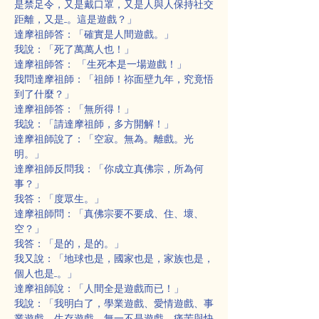
是禁足令，又是戴口罩，又是人與人保持社交
距離，又是....。這是遊戲？」
達摩祖師答：「確實是人間遊戲。」
我說：「死了萬萬人也！」
達摩祖師答： 「生死本是一場遊戲！」
我問達摩祖師：「祖師！祢面壁九年，究竟悟
到了什麼？」
達摩祖師答：「無所得！」
我說：「請達摩祖師，多方開解！」
達摩祖師說了：「空寂。無為。離戲。光
明。」
達摩祖師反問我：「你成立真佛宗，所為何
事？」
我答：「度眾生。」
達摩祖師問：「真佛宗要不要成、住、壞、
空？」
我答：「是的，是的。」
我又說：「地球也是，國家也是，家族也是，
個人也是....。」
達摩祖師說：「人間全是遊戲而已！」
我說：「我明白了，學業遊戲、愛情遊戲、事
業遊戲、生存遊戲，無一不是遊戲，痛苦與快