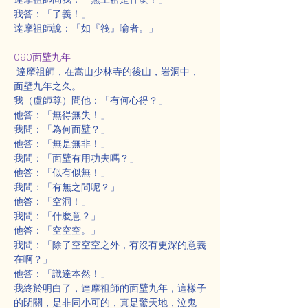
我答：「了義！」
達摩祖師說：「如『筏』喻者。」
090面壁九年
 達摩祖師，在嵩山少林寺的後山，岩洞中，
面壁九年之久。
我（盧師尊）問他：「有何心得？」
他答：「無得無失！」
我問：「為何面壁？」
他答：「無是無非！」
我問：「面壁有用功夫嗎？」
他答：「似有似無！」
我問：「有無之間呢？」
他答：「空洞！」
我問：「什麼意？」
他答：「空空空。」
我問：「除了空空空之外，有沒有更深的意義
在啊？」
他答：「識達本然！」
我終於明白了，達摩祖師的面壁九年，這樣子
的閉關，是非同小可的，真是驚天地，泣鬼