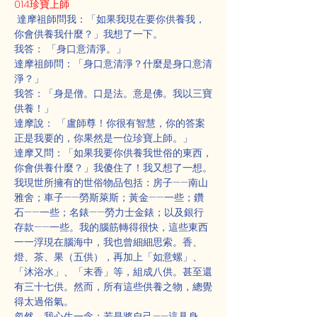
014珍寶上師
 達摩祖師問我：「如果我現在要你供養我，
你會供養我什麼？」我想了一下。
我答： 「身口意清淨。」
達摩祖師問：「身口意清淨？什麼是身口意清
淨？」
我答：「身是僧。口是法。意是佛。我以三寶
供養！」
達摩說： 「盧師尊！你很有智慧，你的答案
正是我要的，你果然是一位珍寶上師。」
達摩又問：「如果我要你供養我世俗的東西，
你會供養什麼？」我傻住了！我又想了一想。
我現世所擁有的世俗物品包括：房子——南山
雅舍；車子——勞斯萊斯；黃金——一些；鑽
石——一些；名錶——勞力士金錶；以及銀行
存款——一些。我的腦筋轉得很快，這些東西
一一浮現在腦海中，我也曾細細思索。香、
燈、茶、果（五供），再加上「如意螺」、
「沐浴水」、「末香」等，組成八供。甚至還
有三十七供。然而，所有這些供養之物，總覺
得太過俗氣。
忽然，我心生一念：若是將自己——這具身