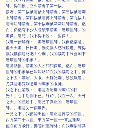
師」得知後，立即請走了第一幅。
接著，第二幅被蓮僧上師請走，第三幅被蓮滿
上師請走，第四幅被蓮傳上師請走，第九幅由
蓮勻法師請走，第十幅則被莉莉法師請走。然
而，仍然有不少人陸續來請畫「達摩祖師」的
畫像。這時，我不得不說：「暫停！」
我進一步解釋：「畫達摩祖師，我自然樂意，
但天天畫、日日畫，難免讓人感到疲憊。總得
讓我換個題材吧！否則，我的腦海中只會剩下
達摩祖師的形象！」
這番話後，請畫的人才稍稍停歇。然而，達摩
祖師的形象早已深深烙印在我的腦海之中，揮
之不去：濃眉、大眼、天庭飽滿，鬍鬚飄逸，
尤其是那雙洞悉世間萬象的眼神。
我忍不住驚歎：「那是看透世間萬相的目
光！」心中迷惘不已。終於，我在一次「天外
之天」的體驗中，遇見了真正的「達摩祖
師」。那是另一個世界。
一見之下，我便認出他：這正是禪宗的初祖，
西方第二十八祖、東方第一祖——菩提達摩。
他在前方飛行，姿態如燕歸林；而我則緊隨其