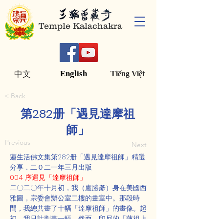
Temple Kalachakra
English
中文
Tiếng Việt
< Back
第282册「遇見達摩祖
師」
Previous
Next
蓮生活佛文集第282册「遇見達摩祖師」精選
分享．二０二一年三月出版
004 序遇見「達摩祖師」
二〇二〇年十月初，我（盧勝彥）身在美國西
雅圖，宗委會辦公室二樓的畫室中。那段時
間，我總共畫了十幅「達摩祖師」的畫像。起
初，我只計劃畫一幅。然而，印尼的「蓮祖上