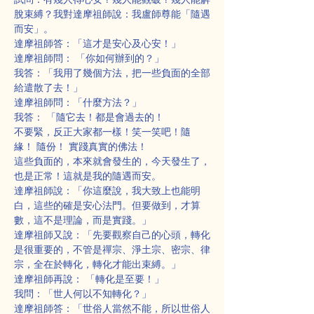
脫束縛？我對達摩祖師說：我盧師尊能「隨遇
而安」。
達摩祖師答：「這才是安心及心安！」
達摩祖師問： 「你如何辦到的？」
我答：「我用了幾個方法，把一些負面的全部
給遣散了去！」
達摩祖師問：「什麼方法？」
我答： 「隨它去！都是會過去的！
不要緊，反正大家都一樣！笑一笑吧！隨
緣！ 隨份！ 實踐真實的佛法！
這些負面的，本來就會發生的，今天發生了，
也是正常！這就是我的隨遇而安。
達摩祖師說：「你這麼說，我大致上也能明
白，這些的確是安心法門。但要做到，才算
數，這不是理論，而是實踐。」
達摩祖師又說：「先要觀察自己的心頭，轉化
是很重要的，不管是禪宗、淨土宗、密宗、律
宗，全在於轉化，轉化才能出束縛。」
達摩祖師再說： 「轉化是至要！」
我問：「世人何以不知轉化？」
達摩祖師答：「世俗人當然不能，所以世俗人