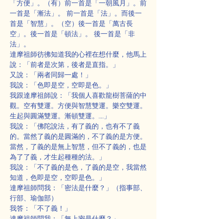
「方便」。（有）前一首是「一朝風月」。前
一首是「漸法」。 前一首是「法」。而後一
首是「智慧」。（空）後一首是「萬古長
空」。後一首是「頓法」。 後一首是「非
法」。
達摩祖師彷彿知道我的心裡在想什麼，他馬上
說：「前者是次第，後者是直指。」
又說：「兩者同歸一處！」
我說：「色即是空，空即是色。」
我跟達摩祖師說：「我個人喜歡龍樹菩薩的中
觀。空有雙運。方便與智慧雙運。樂空雙運。
生起與圓滿雙運。漸頓雙運。……」
我說：「佛陀說法，有了義的，也有不了義
的。當然了義的是圓滿的，不了義的是方便。
當然，了義的是無上智慧，但不了義的，也是
為了了義，才生起種種的法。」
我說：「不了義的是色，了義的是空，我當然
知道，色即是空，空即是色。」
達摩祖師問我：「密法是什麼？」（指事部、
行部、瑜伽部）
我答：「不了義！」
達摩祖師問我：「無上密是什麼？」