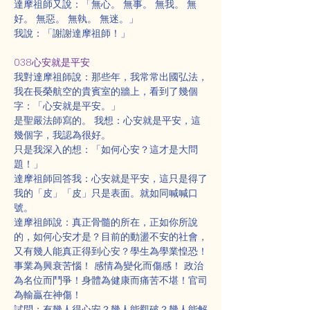
達摩祖師又說：「無心。 無事。 無我。 無
好。 無惡。 無執。 無迷。」
我說：「謝謝達摩祖師！」
038心安就是平安
我對達摩祖師說：那些年，我常常出國弘法，
我在長榮航空的貴賓室的牆上，看到了幾個
字：「心安就是平安。」
是聖嚴法師寫的。 我想：心安就是平安，這
幾個字，我認為很好。
只是我深入的想：「如何心安？這才是大問
題！」
達摩祖師回答我：心安就是平安，這只是得了
我的「皮」「皮」只是表面。就如同喊喊口
號。
達摩祖師說：真正骨髓的所在，正如你所說
的，如何心安才是？目前的動盪不安的社會，
又有幾人能真正得到心安？學生為學業惶恐！
事業為興衰苦惱！ 感情為變化而傷感！ 政治
為名位而鬥爭！身體為健康而痛苦不堪！官司
為輸贏在神傷！
試問：有幾人得心安？幾人能觀破？幾人能解