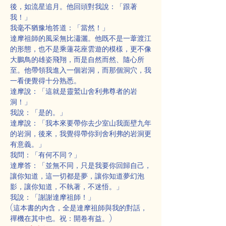
後，如流星追月。他回頭對我說：「跟著
我！」
我毫不猶豫地答道：「當然！」
達摩祖師的風采無比瀟灑。他既不是一葦渡江
的形態，也不是乘蓮花座雲遊的模樣，更不像
大鵬鳥的雄姿飛翔，而是自然而然、隨心所
至。他帶領我進入一個岩洞，而那個洞穴，我
一看便覺得十分熟悉。
達摩說：「這就是靈鷲山舍利弗尊者的岩
洞！」
我說：「是的。」
達摩說：「我本來要帶你去少室山我面壁九年
的岩洞，後來，我覺得帶你到舍利弗的岩洞更
有意義。」
我問：「有何不同？」
達摩答：「並無不同，只是我要你回歸自己，
讓你知道，這一切都是夢，讓你知道夢幻泡
影，讓你知道，不執著，不迷悟。」
我說：「謝謝達摩祖師！」
(這本書的內含，全是達摩祖師與我的對話，
禪機在其中也。祝：開卷有益。)