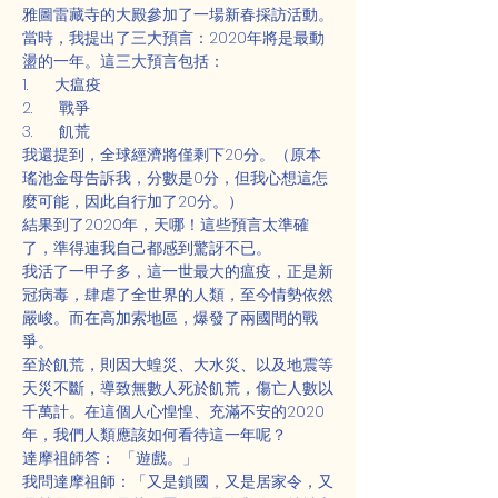
雅圖雷藏寺的大殿參加了一場新春採訪活動。
當時，我提出了三大預言：2020年將是最動
盪的一年。這三大預言包括：
1.      大瘟疫
2.      戰爭
3.      飢荒
我還提到，全球經濟將僅剩下20分。（原本
瑤池金母告訴我，分數是0分，但我心想這怎
麼可能，因此自行加了20分。）
結果到了2020年，天哪！這些預言太準確
了，準得連我自己都感到驚訝不已。
我活了一甲子多，這一世最大的瘟疫，正是新
冠病毒，肆虐了全世界的人類，至今情勢依然
嚴峻。而在高加索地區，爆發了兩國間的戰
爭。
至於飢荒，則因大蝗災、大水災、以及地震等
天災不斷，導致無數人死於飢荒，傷亡人數以
千萬計。在這個人心惶惶、充滿不安的2020
年，我們人類應該如何看待這一年呢？
達摩祖師答： 「遊戲。」
我問達摩祖師：「又是鎖國，又是居家令，又