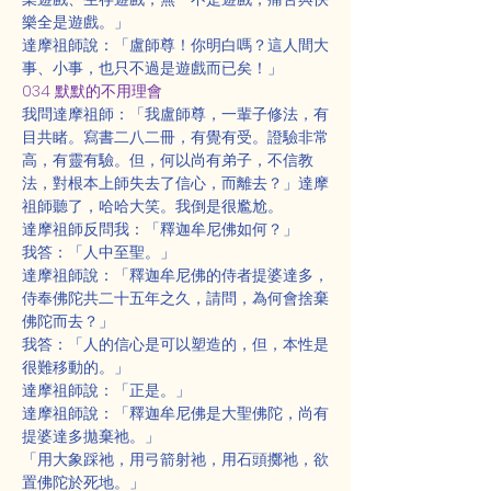
樂全是遊戲。」
達摩祖師說：「盧師尊！你明白嗎？這人間大
事、小事，也只不過是遊戲而已矣！」
034 默默的不用理會
我問達摩祖師：「我盧師尊，一輩子修法，有
目共睹。寫書二八二冊，有覺有受。證驗非常
高，有靈有驗。但，何以尚有弟子，不信教
法，對根本上師失去了信心，而離去？」達摩
祖師聽了，哈哈大笑。我倒是很尷尬。
達摩祖師反問我：「釋迦牟尼佛如何？」
我答：「人中至聖。」
達摩祖師說：「釋迦牟尼佛的侍者提婆達多，
侍奉佛陀共二十五年之久，請問，為何會捨棄
佛陀而去？」
我答：「人的信心是可以塑造的，但，本性是
很難移動的。」
達摩祖師說：「正是。」
達摩祖師說：「釋迦牟尼佛是大聖佛陀，尚有
提婆達多拋棄祂。」
「用大象踩祂，用弓箭射祂，用石頭擲祂，欲
置佛陀於死地。」