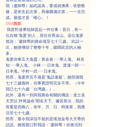
我（盧師尊）如此認為，要成就佛果，依密教
修，是依生起次第，再修圓滿次第，一一去完
成。最後才是「唯心」！
058壽算
 我曾對達摩祖師提起一件往事：昔日，有一
位自稱“鬼婆”的人，居住在舊金山。這位鬼婆
曾說：“盧師尊的壽命僅至七十三歲。”此話一
出，她便傳頌了整整十年，聽聞此言的人極
多。
鬼婆供奉五大鬼靈：黃金泉——華人鬼。 林良
知——華人鬼。 小林——日本鬼。渡邊一郎——
日本鬼。中村一武——日本鬼。
然而，鬼婆所言不過是“鬼話連篇”。她預測我
七十三歲壽終，但事實證明完全不準。（今年
我已七十六歲「台灣歲」）。
此外，還有一則與我壽命有關的傳說：道士袁
天罡以“秤骨論命”聞名天下。據其算法，我的
骨重是四兩八，依年、月、日、時推算，我應
活至七十七歲。
然而，最令我深信不疑的是瑤池金母大天尊的
話語。她曾親口對我說：“盧師尊！你會活到