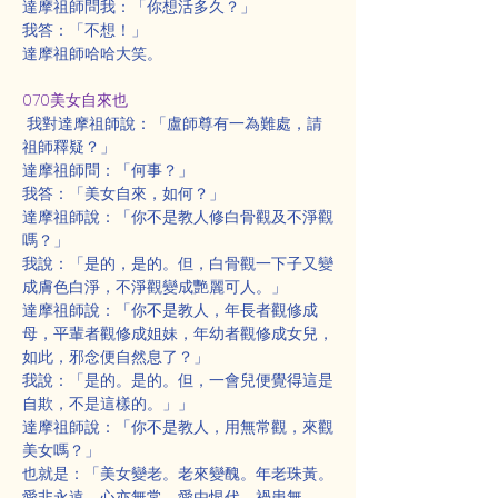
達摩祖師問我：「你想活多久？」
我答：「不想！」
達摩祖師哈哈大笑。
070美女自來也
 我對達摩祖師說：「盧師尊有一為難處，請
祖師釋疑？」
達摩祖師問：「何事？」
我答：「美女自來，如何？」
達摩祖師說：「你不是教人修白骨觀及不淨觀
嗎？」
我說：「是的，是的。但，白骨觀一下子又變
成膚色白淨，不淨觀變成艷麗可人。」
達摩祖師說：「你不是教人，年長者觀修成
母，平輩者觀修成姐妹，年幼者觀修成女兒，
如此，邪念便自然息了？」
我說：「是的。是的。但，一會兒便覺得這是
自欺，不是這樣的。」」
達摩祖師說：「你不是教人，用無常觀，來觀
美女嗎？」
也就是：「美女變老。老來變醜。年老珠黃。
愛非永遠。心亦無常。愛由恨代。禍患無