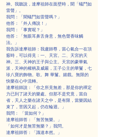
神。我聽說，達摩祖師在面壁時，聞「蟻鬥如
雷聲」。
我問：「聞蟻鬥如雷聲嗎？」
他答：「外人傳說！」
我問：「事實呢？」
他答：「無眼耳鼻舌身意，無色聲香味觸
法。」
我告訴達摩祖師：我盧師尊，當心氣合一在頂
竅時，可以得見：一、天宮。二、天宮的天
神。三、天神的王子與公主。天宮的豪華氣
派，天神的權柄及威嚴，王子公主的華鬘，七
珍八寶的飾物。歌。舞 華鬘。嬉戲。無限的
快樂在心中流轉。
達摩祖師說：「你之所見無差，那是你的禪定
力已到了諸天的樂處。但那不是究竟，當自
省，天人之樂在諸天之中，是有限，當樂因結
束了，苦因又起，仍在輪迴。」
我問： 「當如何？」
達摩祖師答：「無苦無樂。」
「如何才是無苦無樂？」我問。
達摩祖師答：「識達本然。」