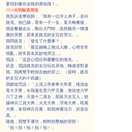
要找到像你這樣的善知識！」
054光明驅逐黑暗
我告訴達摩祖師：「我有一位洋人弟子，名叫
路克。他已婚，育有一子一女。某天晚餐後，
我從餐廳走出，剛出大門時，忽然聽見一陣淒
厲的哭聲，原來是路克的女兒在哭泣。」
我問路克：「發生了什麼事？」
路克回答：「最近她晚上無法入睡，心裡非常
慌亂，經常莫名其妙地哭泣……」
我說：「這是心慌症和憂鬱症的徵兆。」
於是，我請路克的女兒站在原地，轉身背對著
我。我將雙手輕按在她的背上。（當時，路克
的女兒大約十四歲）
我默唸咒語：「上清上帝東華大帝君，瑤池金
母大天尊，令我蓮生受六甲天書，便役使六甲
六丁之神，天遊十二溪女，那延天女五人，統
攝神兵三員大將，火光大將，浮海大將，吼風
大將，各領神兵百萬，助我神通法力，於道合
真。」
隨後，我雙手運功，輕輕拍擊她的背部：
「拍！拍！拍！拍！拍！」