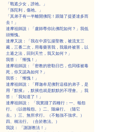
「戰遮少女，謗祂。」
「孫陀利，傷祂。」
「其弟子有一半離開佛陀！跟隨了提婆達多而
去！」
達摩祖師說：「盧師尊你比佛陀如何？」我低
頭慚愧。
達摩又說：「我在中原弘揚聖教，被流支三
藏，三番二次，用毒藥害我，我最終被害，以
土遁之法，回到天竺，我又如何？」
我答：「慚愧！」
達摩祖師說：「密教的密勒日巴，也同樣被毒
死，你又認為如何？」
我答：「慚愧！」
達摩祖師說：「釋迦牟尼佛對這樣的弟子，是
用『默擯』，默擯也就是默默的不理會。」我
答：「我知道了！」
達摩祖師說： 「我實踐了四種行：一、報怨
行。（以德報怨。）二、隨緣行。（隨它
去。）三、無所求行。（不勉強不強求。）
四、稱法行。（合於教法。）
我說： 「謝謝教法！」