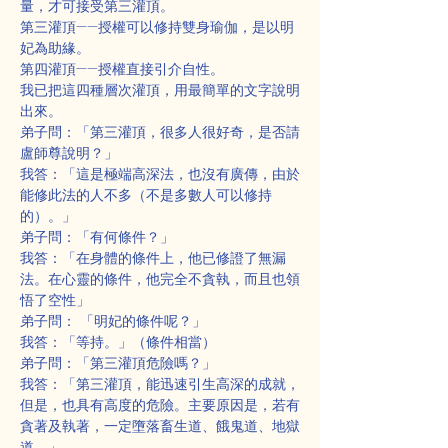
量，才可接受第三灌頂。
第三灌頂——授權可以修持雙身瑜伽，是以明
妃為助緣。
第四灌頂——授權直接引介自性。
我已把這四種層次灌頂，用最簡單的文字說明
出來。
弟子問：「第三灌頂，很多人很好奇，是否請
盧師尊說明？」
我答：「這是極端高深法，也沒有廣傳，由於
能修此法的人不多（不是多數人可以修持
的）。」
弟子問：「有何條件？」
我答：「在身體的條件上，他已修證了無漏
法。在心靈的條件，他完全不貪執，而且也領
悟了空性」
弟子問： 「明妃的條件呢？」
我答：「等持。」（條件相當）
弟子問：「第三灌頂危險嗎？」
我答：「第三灌頂，能迅速引生高深的成就，
但是，也具有高度的危險。主要原因是，若有
貪著及執著，一定墮落畜生道、餓鬼道、地獄
道。」