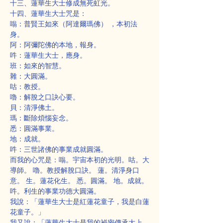
十三、蓮華生大士修成無死虹光。
十四、蓮華生大士咒是：
嗡：普賢王如來（阿達爾瑪佛） ，本初法
身。
阿：阿彌陀佛的本地，報身。
吽：蓮華生大士，應身。
班：如來的智慧。
雜：大圓滿。
咕：教授。
嚕：解脫之口訣心要。
貝：清淨佛土。
瑪：斷除煩惱妄念。
悉：圓滿事業。
地：成就。
吽：三世諸佛的事業成就圓滿。
而我的心咒是：嗡。宇宙本初的光明。咕。大
導師。 嚕。教授解脫口訣。 蓮。清淨身口
意。 生。蓮花化生。 悉。圓滿。 地。成就。
吽。利生的事業功德大圓滿。
我說：「蓮華生大士是紅蓮花童子，我是白蓮
花童子。」
我又說：「蓮華生大士是我的祕密傳承大上