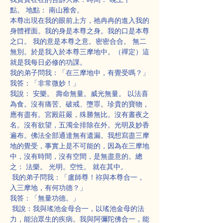
點。 地點： 南山雅舍。
本尊出現在我的眼前上方，祂冉冉的進入我的
身體裡面。我的身是本尊之身。我的口是本尊
之口。 我的意是本尊之意。密密合合。 無二
無別。於是我入於本尊三摩地中。（禪定）這
就是我每日必修的功課。
我的弟子問我：「在三摩地中，有覺受嗎？」
我答：「非常微妙！」
我說： 安樂。 壽命無量。威光無量。 以法喜
為食。沒有痛苦、破戒、墮罪。珍貴的寶物，
應有盡有。宮殿莊嚴，殊勝無比。沒有晝夜之
名。沒有欲望，五濁全排除在外。光明及妙香
遍布。佛法全部通達無有遺漏。我想寫盡三摩
地的覺受，事實上是不可能的，因為在三摩地
中，沒有時間，沒有空間，是無盡意的。總
之： 法樂。 光明。空性。 就在其中。
 我的弟子問我：「盧師尊！祢與本尊合一，
入三摩地，有何功德？」
我答：「無量功德。」
 我說：我與瑤池金母合一，以瑤池金母的法
力，能治眾生的疾病。我與阿彌陀佛合一，能