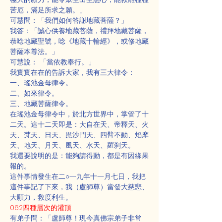
苦厄，滿足所求之願。」
可慧問：「我們如何答謝地藏菩薩？」
我答：「誠心供養地藏菩薩，禮拜地藏菩薩，
恭唸地藏聖號，唸《地藏十輪經》，或修地藏
菩薩本尊法。」
可慧說： 「當依教奉行。」
我實實在在的告訴大家，我有三大律令：
一、瑤池金母律令。
二、如來律令。
三、地藏菩薩律令。
在瑤池金母律令中，於北方世界中，掌管了十
二天。這十二天即是：大自在天、帝釋天、火
天、梵天、日天、毘沙門天、四臂不動、焰摩
天、地天、月天、風天、水天、羅刹天。
我還要說明的是：能夠請得動，都是有因緣果
報的。
這件事情發生在二○一九年十一月七日，我把
這件事記了下來，我（盧師尊）當發大慈悲、
大願力，救度利生。
062四種層次的灌頂
有弟子問：「盧師尊！現今真佛宗弟子非常