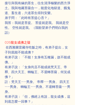
接引與我有緣的眾生，往生清淨極樂的西方淨
土。我與地藏菩薩合一，能度化地獄道、餓鬼
道、畜生道，六道眾生得到安樂。
弟子問：「此時有菩提心否？」
我答：我就是菩提。 菩提就是我。 我就是空
性。 空性就是我。（我盼望弟子們明白我的
話）
026龍女成佛之疑
 在西雅圖雷藏寺吃飯之時，有弟子提出，女
子到底能不能成佛？
有弟子說：「不能！女身有五種漏，故不能成
佛。」
有弟子說：「女身尚且不能成就梵天王、帝
釋、四大天王、轉輪王、不退轉菩薩，何況成
佛？」
註：梵天王——男身。 帝釋——男身。 四天王
——男身。 轉輪王——男身。不退轉菩薩——男
身。
有弟子說：「但，佛經上有說，龍女成佛，這
到底怎麼一回事？」