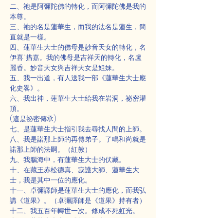
二、祂是阿彌陀佛的轉化，而阿彌陀佛是我的
本尊。
三、祂的名是蓮華生，而我的法名是蓮生，簡
直就是一樣。
四、蓮華生大士的佛母是妙音天女的轉化，名
伊喜`措嘉。我的佛母是吉祥天的轉化，名盧
麗香。妙音天女與吉祥天女是姐妹。
五、我一出道，有人送我一部《蓮華生大士應
化史畧》。
六、我出神，蓮華生大士給我在岩洞，祕密灌
頂。
(這是祕密傳承)
七、是蓮華生大士指引我去尋找人間的上師。
八、我是諾那上師的再傳弟子。了鳴和尚就是
諾那上師的法嗣。（紅教）
九、我腦海中，有蓮華生大士的伏藏。
十、在藏王赤松德真、寂護大師、蓮華生大
士，我是其中一位的應化。
十一、卓彌譯師是蓮華生大士的應化，而我弘
講《道果》。（卓彌譯師是《道果》持有者）
十二、我五百年轉世一次。修成不死虹光。