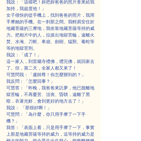
我說：「這樣吧！妳把妳爸爸的照片拿來給我
加持，我超度他！」
女子很快的從手機上，找到爸爸的照片，我用
手摩她的手機。在一刹那之間。我輕易安住於
地藏菩薩的三摩地，我依靠地藏菩薩等持的威
力。把相片中的人，拉拔出地獄苦輪，遠離火
焚、水淹、刀斬、車崩、劍樹、猛獸、毒蛇等
等的地獄苦刑。
我說：「成了！」
這一家人，到雷藏寺禮佛，禮完佛，就回家去
了。但，第二天，全家人都又來了！
可慧問我：「盧師尊！你怎麼辦到的？」
我反問：「怎麼回事？」
可慧答：「昨晚，我爸爸來託夢，他已脫離地
獄苦輪，不再憂苦、沮喪、昏聵，遠離了黑
暗，衣著光鮮，會到更好的地方去了！」
我說： 「那很好啊！」
可慧問：「為什麼，你只用手摩了一下手
機？」
我答：「表面上看，只是用手摩了一下，事實
上那是地藏菩薩等持的威力，這等持的威力是
極大的願力，能令眾生出生慈心，能救離種種