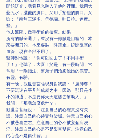
開始泛光，我看見光融入了他的裡面。我用大
悲咒水，灑他的胸口。又用手拍他的胸口。又
唸：「南無三滿多。母德蘭。哇日拉。達摩。
些。」
他去醫院，做手術前的檢查。結果：
所有的脈全通了，並沒有一條脈是阻塞的，本
來要開刀的。本來要裝「降落傘」撐開阻塞的
血管，現在全部不用了。
醫師對他說：「你可以回去了！不用手術
了！」他聽了，大喜！於是，有一段時間，常
常用「一陽指法」幫弟子們治癒他她的疾苦。
有靈。有驗。
有一晚，觀世音菩薩現身對我說：「盧師尊！
不要沉迷在平凡的成就之中，因為，那只是小
小的神通，不是要你天天這樣去幫助人。」
我問：「那我怎麼處世？」
觀世音菩薩說：「注意自己的心確實沒有失
誤。注意自己的心確實無染垢。注意自己的心
不被悲喜左右。注意自己的心不被妄念所浸
淫。注意自己的心是不是樂空雙運。注意自己
的心是不是俱生智。」