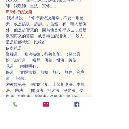
師，我敬師、重法、實修。」
158修行的次第
 我常常說：「修行要依次第修，不要一步登
天，或是跳級、超越。」當然，有一種人是例
外，他是超智慧的，因為他是修行多世，或是
乘願再來的菩薩，或是轉世的活佛....。一般人
還是按部就班，比較好！
依次第是：
資糧道——修功積德，行善佈施。（慈悲喜
捨）加行道——禮拜、供養、懺悔、皈依。
見道——內觀明心。
修道——實踐無我、無執、無心、無住。究竟
道——證果。
密教次第是： 四加行法。 上師相應法。本尊
法。 內法。（開頂法、拙火法、淨光法、夢
觀法、幻觀法、遷識法）金剛法。無上密。 
大圓滿。
 密教灌頂次第： 瓶灌。（成就應身） 密灌。
（成就報身） 慧灌。（成就法身）圓灌。
（成就真身。法性身）
我的上師，曾經如此的告訴我：修行的次第