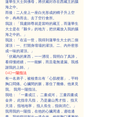
蓮華生大士與佛母，將伏藏封存在西藏王的腦
海之中。
而後：二人坐上一座白光形成的轎子升上空
中，冉冉而去。去了空行會所。
我說：「我盧師尊就是當時的藏王，而蓮華生
大士是在『鵝卡』的地方，把伏藏放入我的腦
海之中的。」
我說：「在這一世，我得到蓮華生大士的二個
灌頂：一、打開身壇場的灌頂。二、內外密形
成一味的灌頂。」
「伏藏內的東西，一一湧現，我明白了真諦，
看得懂經續，一一能解，而且毫無遺漏。我感
謝我的上師。」
042一陽指法
有一名弟子，被檢查出有「心肌梗塞」，平時
胸口悶痛。心臟間的脈，塞住了幾條。他來見
我。 我用一陽指法。
我唸： 「一畫成江， 二畫成河， 三畫四畫成
金井， 此指非凡指， 乃是廬山秀才指， 指天
天清， 指地地寧， 指人長生，指病消亡。」
我用我的一陽指，在他的心臟周邊，邊唸邊
畫。我的指頭射出一道金光。他的胸口逐漸的