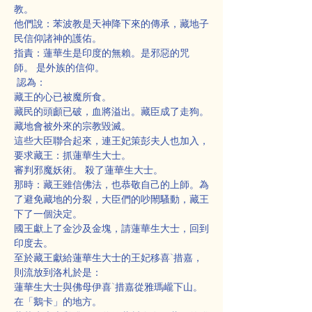
教。
他們說：苯波教是天神降下來的傳承，藏地子
民信仰諸神的護佑。
指責：蓮華生是印度的無賴。是邪惡的咒
師。 是外族的信仰。
 認為：
藏王的心已被魔所食。
藏民的頭顱已破，血將溢出。藏臣成了走狗。
藏地會被外來的宗教毀滅。
這些大臣聯合起來，連王妃策彭夫人也加入，
要求藏王：抓蓮華生大士。
審判邪魔妖術。 殺了蓮華生大士。
那時：藏王雖信佛法，也恭敬自己的上師。為
了避免藏地的分裂，大臣們的吵閙騷動，藏王
下了一個決定。
國王獻上了金沙及金塊，請蓮華生大士，回到
印度去。
至於藏王獻給蓮華生大士的王妃移喜`措嘉，
則流放到洛札於是：
蓮華生大士與佛母伊喜`措嘉從雅瑪巄下山。
在「鵝卡」的地方。