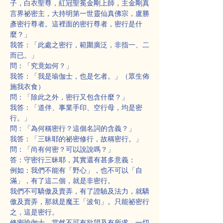
子，白衣聖尊，紅冠聖冕金剛上師，主金剛真
言界祕密主，大持明第一世靈仙真佛宗，盧勝
彥密行尊者。這裡面的密行尊者，密行是什
麼？」
我答：「此處之密行，範圍廣泛，非指一、二
而已。」
問：「究竟如何？」
我答：「我是瑜伽士，也是乞者。」（眾生佈
施我衣食）
問：「除此之外，密行又包含什麼？」
我答：「道伴、事業手印、空行母，均是密
行。」
問：「為何稱密行？這個名詞的含義？」
我答：「三昧耶的祕密修行，故稱密行。」
問：「尚有何密？可以說說嗎？」
答：守密行三昧耶，其實還有甚多意義：
例如：我們不能有「野心」，也不可以「自
滿」，有了這二個，就是非密行。
我們不可驕傲及賣弄，有了證驗及法力，就驕
傲及賣弄，那就是魔王「波旬」。只能祕密行
之，這是密行。
修密瑜伽士，當然不可有欲望及有所求，一切