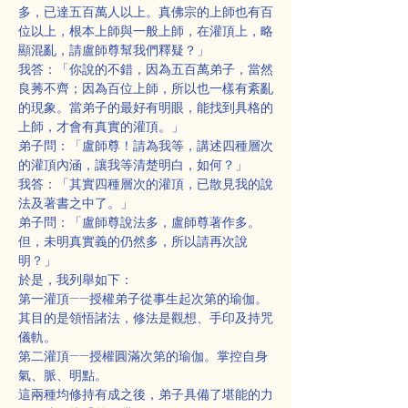
多，已達五百萬人以上。真佛宗的上師也有百
位以上，根本上師與一般上師，在灌頂上，略
顯混亂，請盧師尊幫我們釋疑？」
我答：「你說的不錯，因為五百萬弟子，當然
良莠不齊；因為百位上師，所以也一樣有紊亂
的現象。當弟子的最好有明眼，能找到具格的
上師，才會有真實的灌頂。」
弟子問：「盧師尊！請為我等，講述四種層次
的灌頂內涵，讓我等清楚明白，如何？」
我答：「其實四種層次的灌頂，已散見我的說
法及著書之中了。」
弟子問：「盧師尊說法多，盧師尊著作多。
但，未明真實義的仍然多，所以請再次說
明？」
於是，我列舉如下：
第一灌頂——授權弟子從事生起次第的瑜伽。
其目的是領悟諸法，修法是觀想、手印及持咒
儀軌。
第二灌頂——授權圓滿次第的瑜伽。掌控自身
氣、脈、明點。
這兩種均修持有成之後，弟子具備了堪能的力