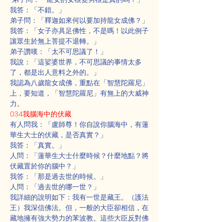
我答：「不錯。」
弟子問：「釋迦如來何以要加持龍女成佛？」
我答：「女子亦具足佛性，不是嗎！以此例子
讓眾生於無上菩提不退轉。」
弟子讚嘆：「太不可思議了！」
我說：「這娑婆世界，不可思議的事情太多
了，都是出人意料之外的。」
我認為八歲龍女成佛，重點在「智慧陀羅尼」
上，要知道，「智慧陀羅尼」有無上的大威神
力。
034我腦海中的伏藏
有人問我：「盧師尊！你自說你腦海中，有蓮
華生大士的伏藏，是否真實？」
我答：「真實。」
人問：「蓮華生大士什麼時候？什麼地點？將
伏藏置於你的腦中？」
我答：「那是過去世的時候。」
人問：「過去世的哪一世？」
我詳細的說明如下：我有一世是藏王。（護法
王）我深信佛法。但，一般的大臣卻相信，在
藏地擁有強大勢力的苯波教。這些大臣反對佛