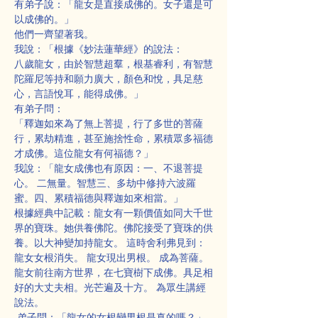
有弟子說：「龍女是直接成佛的。女子還是可
以成佛的。」
他們一齊望著我。
我說：「根據《妙法蓮華經》的說法：
八歲龍女，由於智慧超羣，根基睿利，有智慧
陀羅尼等持和願力廣大，顏色和悅，具足慈
心，言語悅耳，能得成佛。」
有弟子問：
「釋迦如來為了無上菩提，行了多世的菩薩
行，累劫精進，甚至施捨性命，累積眾多福德
才成佛。這位龍女有何福德？」
我說：「龍女成佛也有原因：一、不退菩提
心。 二無量。智慧三、多劫中修持六波羅
蜜。四、累積福德與釋迦如來相當。」
根據經典中記載：龍女有一顆價值如同大千世
界的寶珠。她供養佛陀。佛陀接受了寶珠的供
養。以大神變加持龍女。 這時舍利弗見到： 
龍女女根消失。 龍女現出男根。 成為菩薩。
龍女前往南方世界，在七寶樹下成佛。具足相
好的大丈夫相。光芒遍及十方。 為眾生講經
說法。
 弟子問：「龍女的女根變男根是真的嗎？」