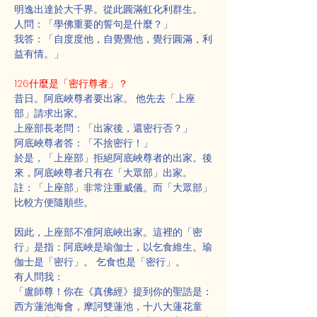
明逸出達於大千界。從此圓滿虹化利群生。
人問：「學佛重要的誓句是什麼？」
我答：「自度度他，自覺覺他，覺行圓滿，利
益有情。」
126什麼是「密行尊者」？
昔日。阿底峽尊者要出家。 他先去「上座
部」請求出家。
上座部長老問：「出家後，還密行否？」
阿底峽尊者答：「不捨密行！」
於是，「上座部」拒絕阿底峽尊者的出家。後
來，阿底峽尊者只有在「大眾部」出家。
註：「上座部」非常注重威儀。而「大眾部」
比較方便隨順些。
因此，上座部不准阿底峽出家。這裡的「密
行」是指：阿底峽是瑜伽士，以乞食維生。瑜
伽士是「密行」。 乞食也是「密行」。
有人問我：
「盧師尊！你在《真佛經》提到你的聖誥是：
西方蓮池海會，摩訶雙蓮池，十八大蓮花童