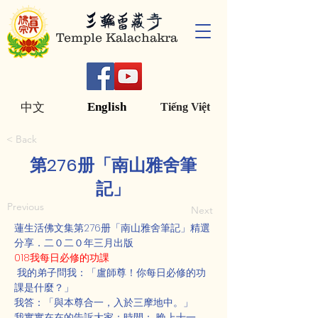
Temple Kalachakra
English
中文
Tiếng Việt
< Back
第276册「南山雅舍筆
記」
Previous
Next
蓮生活佛文集第276册「南山雅舍筆記」精選
分享．二０二０年三月出版
018我每日必修的功課
 我的弟子問我：「盧師尊！你每日必修的功
課是什麼？」
我答：「與本尊合一，入於三摩地中。」
我實實在在的告訴大家：時間： 晚上十一