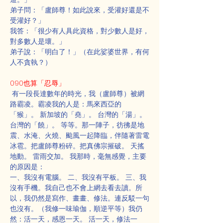
弟子問：「盧師尊！如此說來，受灌好還是不
受灌好？」
我答：「很少有人具此資格，對少數人是好，
對多數人是壞。」
弟子說：「明白了！」（在此娑婆世界，有何
人不貪執？）
090也算「忍辱」
 有一段長達數年的時光，我（盧師尊）被網
路霸凌。霸凌我的人是：馬來西亞的
「猴」。 新加坡的「堯」。 台灣的「湯」。 
台灣的「饒」。 等等。那一陣子，彷彿是地
震、水淹、火燒、颱風一起降臨，伴隨著雷電
冰雹。把盧師尊粉碎。把真佛宗摧破。 天搖
地動。 雷雨交加。 我那時，毫無感覺，主要
的原因是：
一、我沒有電腦。 二、我沒有平板。 三、我
沒有手機。我自己也不會上網去看去讀。所
以，我仍然是寫作、畫畫、修法。連反駁一句
也沒有。（我修一味瑜伽，順逆平等）我仍
然：活一天，感恩一天。 活一天，修法一