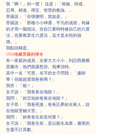
我「啊！」的一聲！ 這是：「佈施、持戒、
忍辱、精進、禪定、智慧的教誨。」
菩薩說：「你很聰明，當如是。」
菩薩說：「那種小小神通，平凡的成就，有緣
的才用一陽指法。你自己要時時修自己的六度
法，也要教眾生六度法，這才是永恒的福
德。」
我點頭稱是。
058地藏菩薩的律令
有一家庭的成員，全家大大小小，到訪西雅圖
雷藏寺，他們面露愁容。我摩頂時。
其中一名「可慧」名字的女子問我：「盧師
尊！你能超度我爸爸嗎？」
我答：「能！」
女子說：「我爸爸在地獄！」
我問：「妳怎知妳爸爸在地獄？」
女子答：「我爸死後，爸爸託夢給全家人，說
在地獄受極大苦。」
我問：「妳爸爸生前造何業？」
女子說：「我爸生前，是以殺生為業，傷害的
生靈不計其數。