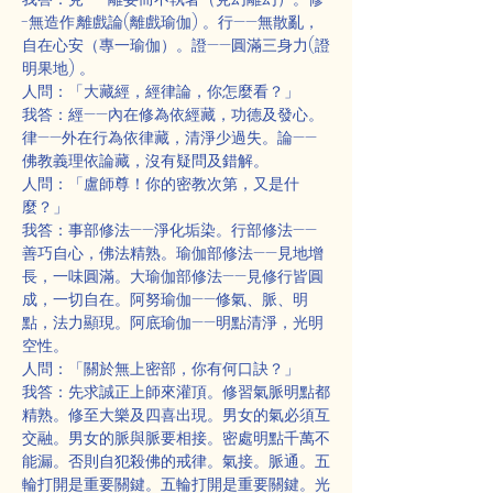
-無造作,離戲論(離戲瑜伽) 。行——無散亂，
自在心安（專一瑜伽）。證——圓滿三身力(證
明果地) 。
人問：「大藏經，經律論，你怎麼看？」
我答：經——內在修為依經藏，功德及發心。
律——外在行為依律藏，清淨少過失。論——
佛教義理依論藏，沒有疑問及錯解。
人問：「盧師尊！你的密教次第，又是什
麼？」
我答：事部修法——淨化垢染。行部修法——
善巧自心，佛法精熟。瑜伽部修法——見地增
長，一味圓滿。大瑜伽部修法——見修行皆圓
成，一切自在。阿努瑜伽——修氣、脈、明
點，法力顯現。阿底瑜伽——明點清淨，光明
空性。
人問：「關於無上密部，你有何口訣？」
我答：先求誠正上師來灌頂。修習氣脈明點都
精熟。修至大樂及四喜出現。男女的氣必須互
交融。男女的脈與脈要相接。密處明點千萬不
能漏。否則自犯殺佛的戒律。氣接。脈通。五
輪打開是重要關鍵。五輪打開是重要關鍵。光