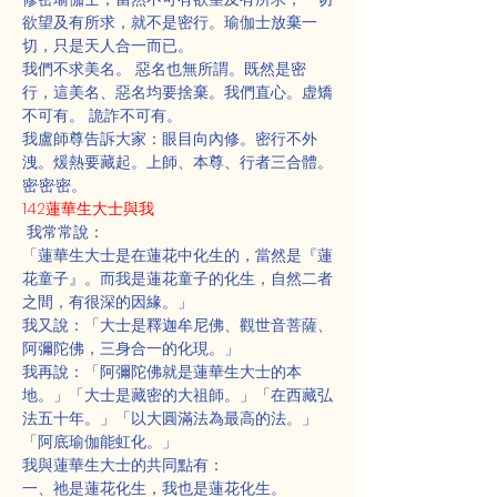
欲望及有所求，就不是密行。瑜伽士放棄一
切，只是天人合一而已。
我們不求美名。 惡名也無所謂。既然是密
行，這美名、惡名均要捨棄。我們直心。虚矯
不可有。 詭詐不可有。
我盧師尊告訴大家：眼目向內修。密行不外
洩。煖熱要藏起。上師、本尊、行者三合體。
密·密·密。
142蓮華生大士與我
 我常常說：
「蓮華生大士是在蓮花中化生的，當然是『蓮
花童子』。而我是蓮花童子的化生，自然二者
之間，有很深的因緣。」
我又說：「大士是釋迦牟尼佛、觀世音菩薩、
阿彌陀佛，三身合一的化現。」
我再說：「阿彌陀佛就是蓮華生大士的本
地。」「大士是藏密的大祖師。」「在西藏弘
法五十年。」「以大圓滿法為最高的法。」
「阿底瑜伽能虹化。」
我與蓮華生大士的共同點有：
一、祂是蓮花化生，我也是蓮花化生。