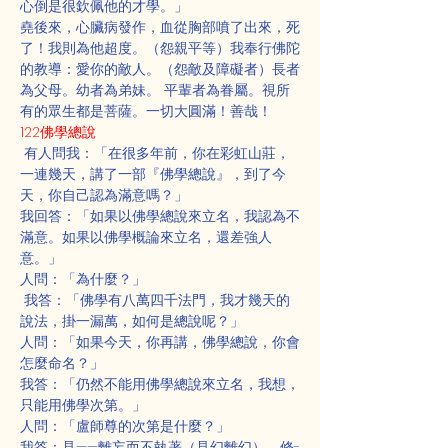
心倒是很欽佩他的才學。」
堯後來，心臟病發作，血從胸部噴了出來，死
了！我則為他超度。（怨親平等）我奉行佛陀
的教導：愛你的敵人。（怨敵及障礙者）長者
為父母。幼者為弟妹。 平輩者為眷屬。視所
有的眾生都是菩薩。一切大圓滿！善哉！
122佛學總說
 有人問我：「在很多年前，你在彩虹山莊，
一連幾天，講了一部『佛學總說』，到了今
天，你自己認為滿意嗎？」
我回答：「如果以佛學總說來立名，我認為不
滿意。如果以佛學概論來立名，還差強人
意。」
人問：「為什麼？」
 我答：「佛學有八萬四千法門，我才幾天的
說法，掛一漏萬，如何是總說呢？」
人問：「如果今天，你再講，佛學總說，你會
怎麼命名？」
我答：「仍然不能用佛學總說來立名，我想，
只能用佛學次第。」
人問：「盧師尊的次第是什麼？」
我答：見——離妄而不執著（見幻離幻）。修-