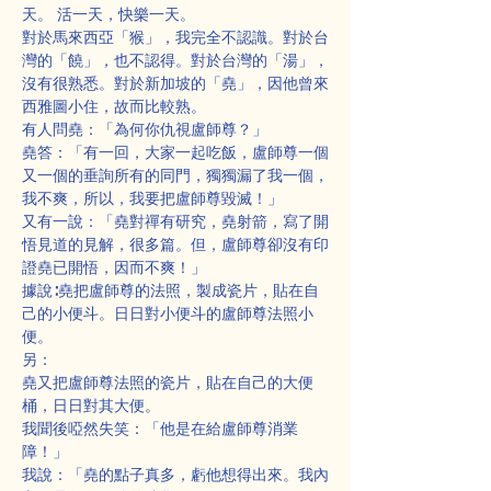
天。 活一天，快樂一天。
對於馬來西亞「猴」，我完全不認識。對於台
灣的「饒」，也不認得。對於台灣的「湯」，
沒有很熟悉。對於新加坡的「堯」，因他曾來
西雅圖小住，故而比較熟。
有人問堯：「為何你仇視盧師尊？」
堯答：「有一回，大家一起吃飯，盧師尊一個
又一個的垂詢所有的同門，獨獨漏了我一個，
我不爽，所以，我要把盧師尊毀滅！」
又有一說：「堯對禪有研究，堯射箭，寫了開
悟見道的見解，很多篇。但，盧師尊卻沒有印
證堯已開悟，因而不爽！」
據說∶堯把盧師尊的法照，製成瓷片，貼在自
己的小便斗。日日對小便斗的盧師尊法照小
便。
另：
堯又把盧師尊法照的瓷片，貼在自己的大便
桶，日日對其大便。
我聞後啞然失笑：「他是在給盧師尊消業
障！」
我說：「堯的點子真多，虧他想得出來。我內