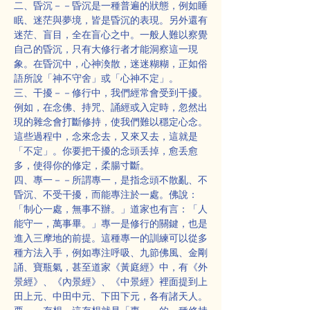
二、昏沉－－昏沉是一種普遍的狀態，例如睡
眠、迷茫與夢境，皆是昏沉的表現。另外還有
迷茫、盲目，全在盲心之中。一般人難以察覺
自己的昏沉，只有大修行者才能洞察這一現
象。在昏沉中，心神渙散，迷迷糊糊，正如俗
語所說「神不守舍」或「心神不定」。
三、干擾－－修行中，我們經常會受到干擾。
例如，在念佛、持咒、誦經或入定時，忽然出
現的雜念會打斷修持，使我們難以穩定心念。
這些過程中，念來念去，又來又去，這就是
「不定」。你要把干擾的念頭丢掉，愈丢愈
多，使得你的修定，柔腸寸斷。
四、專一－－所謂專一，是指念頭不散亂、不
昏沉、不受干擾，而能專注於一處。佛說：
「制心一處，無事不辦。」道家也有言：「人
能守一，萬事畢。」專一是修行的關鍵，也是
進入三摩地的前提。這種專一的訓練可以從多
種方法入手，例如專注呼吸、九節佛風、金剛
誦、寶瓶氣，甚至道家《黃庭經》中，有《外
景經》、《內景經》、《中景經》裡面提到上
田上元、中田中元、下田下元，各有諸天人。