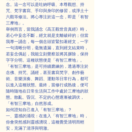
念。這一念可以是吐納呼吸、本尊觀想、持
咒、梵字書寫、手印與身印的修習，或淨土十
六觀等修法。將心專注於這一念，即是「有智
三摩地」。
舉例而言，當我誦念《高王觀世音真經》時，
若心中妄念不斷，經文就是支離破碎的；但當
我專一誦念，每一個念頭皆緊扣著經文，一字
一句清晰分明，毫無遺漏，直到經文結束時，
若妄念偶起，我能立刻覺察並將其摒除，保持
字字分明。這種狀態便是「有智三摩地」。
「有智三摩地」是可持續磨練的，透過專注於
念佛、持咒、誦經，甚至書寫梵字、創作藝
術、音樂演奏、舞蹈、運動等日常行為，都可
以進入這種狀態。最終，當修行成熟後，便可
隨時隨地在日常生活與工作中處於三摩地的狀
態。散亂、昏沉、不定的心態逐漸被調伏，
「有智三摩地」自然形成。
如何證知自己進入「有智三摩地」？
一、靈感的涌現：在進入「有智三摩地」時，
你會突然感到靈感湧現，這種覺受清明而輕
安，充滿了清淨與明澈。