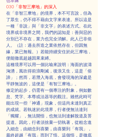
也非露
030「非智三摩地」的深入
在「非智三摩地」的境界，本不可言說，但為
了眾生，仍不得不藉由文字來表達。所以這是
一種「非說」與「非文字」的表述方式。在此
境界或非境界之間，我們的認知是：善與惡的
分別已不存在，業力也完全消解。此人已非俗
人。（註：過去所造之業依然存在，但因無
緣，業已無報。）若能持續安住於此三摩地，
便能徹底超越因果束縛。
這種境界可以用一個比喻來說明：海面的波濤
洶湧，風吹得前浪剛滅，後浪又生，這是「俗
諦」；然而，若潛入海底，會發現海的深處是
平靜無波的，這便是「有智三摩地」。
修定的起步，仍需有一個專注的對象，例如數
息、梵字、本尊或法器等的觀注。雖然此時可
能出現一些「神通」現象，但這尚未達到真正
的成就。若執迷於此境界，行者便無法達到
「獨耀」，無法開悟，也無法到達解脫道及菩
提道。因此，行者須捨棄一切執著，從粗念進
入細念，由細念到喜樂，由喜樂到「有我」，
最終超越「有我」而到了悟。這個悟，是徹底