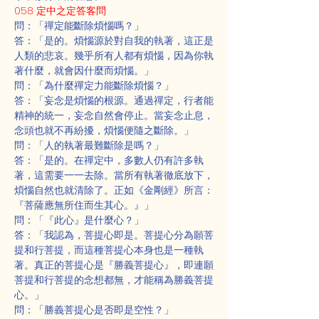
058 定中之定答客問
問：「禪定能斷除煩惱嗎？」
答：「是的。煩惱源於對自我的執著，這正是
人類的悲哀。幾乎所有人都有煩惱，因為你執
著什麼，就會因什麼而煩惱。」
問：「為什麼禪定力能斷除煩惱？」
答：「妄念是煩惱的根源。通過禪定，行者能
精神的統一，妄念自然會停止。當妄念止息，
念頭也就不再紛擾，煩惱便隨之斷除。」
問：「人的執著最難斷除是嗎？」
答：「是的。在禪定中，多數人仍有許多執
著，這需要一一去除。當所有執著徹底放下，
煩惱自然也就清除了。正如《金剛經》所言：
『菩薩應無所住而生其心。』」
問：「『此心』是什麼心？」
答：「我認為，菩提心即是。菩提心分為願菩
提和行菩提，而這種菩提心本身也是一種執
著。真正的菩提心是『勝義菩提心』，即連願
菩提和行菩提的念想都無，才能稱為勝義菩提
心。」
問：「勝義菩提心是否即是空性？」