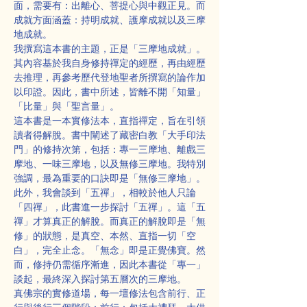
面，需要有：出離心、菩提心與中觀正見。而
成就方面涵蓋：持明成就、護摩成就以及三摩
地成就。
我撰寫這本書的主題，正是「三摩地成就」。
其內容基於我自身修持禪定的經歷，再由經歷
去推理，再參考歷代登地聖者所撰寫的論作加
以印證。因此，書中所述，皆離不開「知量」
「比量」與「聖言量」。
這本書是一本實修法本，直指禪定，旨在引領
讀者得解脫。書中闡述了藏密白教「大手印法
門」的修持次第，包括：專一三摩地、離戲三
摩地、一味三摩地，以及無修三摩地。我特別
強調，最為重要的口訣即是「無修三摩地」。
此外，我會談到「五禪」，相較於他人只論
「四禪」，此書進一步探討「五禪」。這「五
禪」才算真正的解脫。而真正的解脫即是「無
修」的狀態，是真空、本然、直指一切「空
白」，完全止念。「無念」即是正覺佛寶。然
而，修持仍需循序漸進，因此本書從「專一」
談起，最終深入探討第五層次的三摩地。
真佛宗的實修道場，每一壇修法包含前行、正