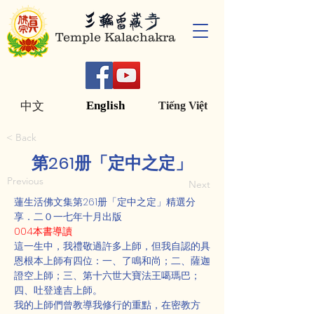
Temple Kalachakra
English
中文
Tiếng Việt
< Back
第261册「定中之定」
Previous
Next
蓮生活佛文集第261册「定中之定」精選分
享．二０一七年十月出版
004本書導讀
這一生中，我禮敬過許多上師，但我自認的具
恩根本上師有四位：一、了鳴和尚；二、薩迦
證空上師；三、第十六世大寶法王噶瑪巴；
四、吐登達吉上師。
我的上師們曾教導我修行的重點，在密教方