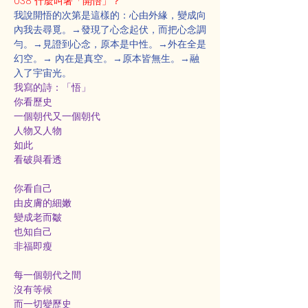
038 什麼叫著「開悟」？
我說開悟的次第是這樣的：心由外緣，變成向
內我去尋覓。→發現了心念起伏，而把心念調
勻。→見證到心念，原本是中性。→外在全是
幻空。→ 內在是真空。→原本皆無生。→融
入了宇宙光。
我寫的詩：「悟」
你看歷史
一個朝代又一個朝代
人物又人物
如此
看破與看透
你看自己
由皮膚的細嫩
變成老而皺
也知自己
非福即瘦
每一個朝代之間
沒有等候
而一切變歷史