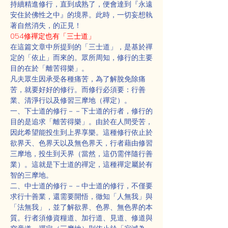
持續精進修行，直到成熟了，便會達到『永遠
安住於佛性之中』的境界。此時，一切妄想執
著自然消失，的正見！
054修禪定也有「三士道」
在這篇文章中所提到的「三士道」，是基於禪
定的「依止」而來的。眾所周知，修行的主要
目的在於「離苦得樂」。
凡夫眾生因承受各種痛苦，為了解脫免除痛
苦，就要好好的修行。而修行必須要：行善
業、清淨行以及修習三摩地（禪定）。
一、下士道的修行－－下士道的行者，修行的
目的是追求「離苦得樂」。由於在人間受苦，
因此希望能投生到上界享樂。這種修行依止於
欲界天、色界天以及無色界天，行者藉由修習
三摩地，投生到天界（當然，這仍需伴隨行善
業）。這就是下士道的禪定，這種禪定屬於有
智的三摩地。
二、中士道的修行－－中士道的修行，不僅要
求行十善業，還需要開悟，徹知「人無我」與
「法無我」，並了解欲界、色界、無色界的本
質。行者須修資糧道、加行道、見道、修道與