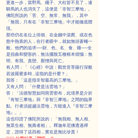
更進一步，當野馬、繩子、大柱皆不見了，連
騎馬的人也消失了，這便是「非智三摩地」。
佛陀所說的「苦、空、無常、無我」，其中
「無我」只有在「非智三摩地」中才能徹底體
現。
那些仍在名位上徘徊、在金錢中滾爬、或在色
慾中熱衷的人，在行者眼中，就如無頭蒼蠅一
般。他們的追求──財、色、名、食、睡──全
是扭曲和變形的，無法擺脫五種根本煩惱：無
明、有我、貪戀、厭憎與死亡。
有人問：「《心經》中說：觀世音菩薩行深般
若波羅蜜多時……這指的是什麼？」
我答：「這是指非智最高的三摩地。」
又有人問：「什麼是法雲地？」
答：「法德智慧如同雨雲密布，此境界是介於
『有智三摩地』與『非智三摩地』之間的臨界
點。行者須超越法雲地，方能進入『非智三摩
地』。」
這也印證了佛陀所說的：「無我相、無人相、
無眾生相、無壽者相」。釋迦牟尼佛透過禪
定，證得了這四相，實在是無比珍貴！