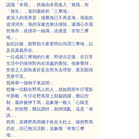
認識「本我」，然後由本我進入「無我」與
「無生」，達到最終的「三摩地」。
更深入的境界是：感覺海已不再是海，海面的
波濤消失，海的深處也無法感知，連識心亦蕩
然無存，或僅存一絲識，這便是「非智三摩
地」。
如此比喻，能幫助大家更明白何謂三摩地，以
及其真義所在。
一位成就三摩地的行者，即使出定後，在日常
生活中仍保持對內在深處的覺知。他會覺得，
世俗之人因執著於妄念而失去理智，甚至顯得
荒唐可笑。
我再舉一個例子來說明：
想像一位騎在野馬上的人，就如西部牛仔電影
中那般，牛仔在野馬背上顛簸跳躍，難以控
制，最終被摔下馬，這象徵一般人「心猿意
馬」的狀態，難以調伏，顛倒混亂，這是「俗
諦」。
然而，若將野馬用繩子拴在大柱上，雖然野馬
仍在，但已無法活動，這象徵「有智三摩
地」。