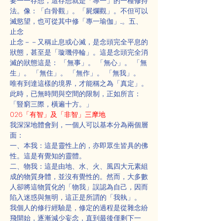
要一一存想，這存想就是「專一」的一種修持
法。像：「白骨觀」。「屍爛觀」。不但可以
滅慾望，也可從其中修「專一瑜伽」...。五、
止念
止念－－又稱止息或心滅，是念頭完全平息的
狀態，甚至是「璇璣停輪」。這是念頭完全消
滅的狀態這是： 「無事」。 「無心」。 「無
生」。 「無住」。 「無作」。 「無我」。
唯有到達這樣的境界，才能稱之為「真定」。
此時，已無時間與空間的限制，正如所言：
「豎窮三際，橫遍十方。」
026「有智」及「非智」三摩地
我深深地體會到，一個人可以基本分為兩個層
面：
一、本我：這是靈性上的，亦即眾生皆具的佛
性。這是有覺知的靈體。
二、物我：這是由地、水、火、風四大元素組
成的物質身體，並沒有覺性的。然而，大多數
人卻將這物質化的「物我」誤認為自己，因而
陷入迷惑與無明，這正是所謂的「我執」。
我個人的修行經驗是，修定的過程是從雜念紛
飛開始，逐漸減少妄念，直到最後僅剩下一