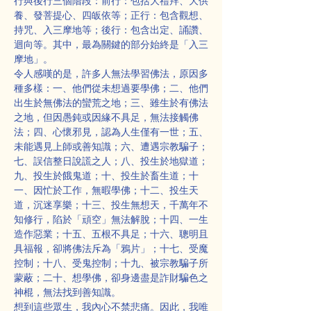
行與後行三個階段：前行：包括大禮拜、大供
養、發菩提心、四皈依等；正行：包含觀想、
持咒、入三摩地等；後行：包含出定、誦讚、
迴向等。其中，最為關鍵的部分始終是「入三
摩地」。
令人感嘆的是，許多人無法學習佛法，原因多
種多樣：一、他們從未想過要學佛；二、他們
出生於無佛法的蠻荒之地；三、雖生於有佛法
之地，但因愚鈍或因緣不具足，無法接觸佛
法；四、心懷邪見，認為人生僅有一世；五、
未能遇見上師或善知識；六、遭遇宗教騙子；
七、誤信整日說謊之人；八、投生於地獄道；
九、投生於餓鬼道；十、投生於畜生道；十
一、因忙於工作，無暇學佛；十二、投生天
道，沉迷享樂；十三、投生無想天，千萬年不
知修行，陷於「頑空」無法解脫；十四、一生
造作惡業；十五、五根不具足；十六、聰明且
具福報，卻將佛法斥為「鴉片」；十七、受魔
控制；十八、受鬼控制；十九、被宗教騙子所
蒙蔽；二十、想學佛，卻身邊盡是詐財騙色之
神棍，無法找到善知識。
想到這些眾生，我內心不禁悲痛。因此，我唯