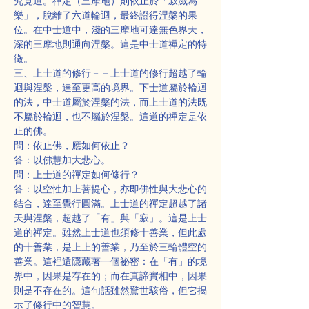
究竟道。禪定（三摩地）則依止於「寂滅為
樂」，脫離了六道輪迴，最終證得涅槃的果
位。在中士道中，淺的三摩地可達無色界天，
深的三摩地則通向涅槃。這是中士道禪定的特
徵。
三、上士道的修行－－上士道的修行超越了輪
迴與涅槃，達至更高的境界。下士道屬於輪迴
的法，中士道屬於涅槃的法，而上士道的法既
不屬於輪迴，也不屬於涅槃。這道的禪定是依
止的佛。
問：依止佛，應如何依止？
答：以佛慧加大悲心。
問：上士道的禪定如何修行？
答：以空性加上菩提心，亦即佛性與大悲心的
結合，達至覺行圓滿。上士道的禪定超越了諸
天與涅槃，超越了「有」與「寂」。這是上士
道的禪定。雖然上士道也須修十善業，但此處
的十善業，是上上的善業，乃至於三輪體空的
善業。這裡還隱藏著一個祕密：在「有」的境
界中，因果是存在的；而在真諦實相中，因果
則是不存在的。這句話雖然驚世駭俗，但它揭
示了修行中的智慧。