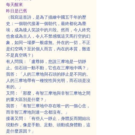
每天醒來
昨日是已舊
（我寫這首詩，是為了描繪中國五千年的歷
史：一個朝代接著一個朝代，最終都化為塵
埃，成為後人笑談中的片段。然而，今人終究
也會成為古人，令人不禁感慨這天馬行空的幻
象，如同一場夢一般虛無。外在的一切，不正
是幻空嗎？至於個人而言，內在的本質，難道
不是真空嗎？）
有人問我：「盧尊師，您說三摩地是一切靜
止。但石頭一動不動，它也在三摩地中嗎？」
我答：「人的三摩地與石頭的靜止是不同的。
人的三摩地帶有一種悅性與光明，而石頭是沒
有的。」
又問：「那麼，有智三摩地與非智三摩地之間
的重大區別是什麼？」
我答：「有智三摩地中存在唯一的一個心念，
而非智三摩地則連一念都沒有。」
接著又問：「有些人一靜止，身體反而開始出
現動作，像是手動、足動、頭動或身體動，這
是什麼原因？」