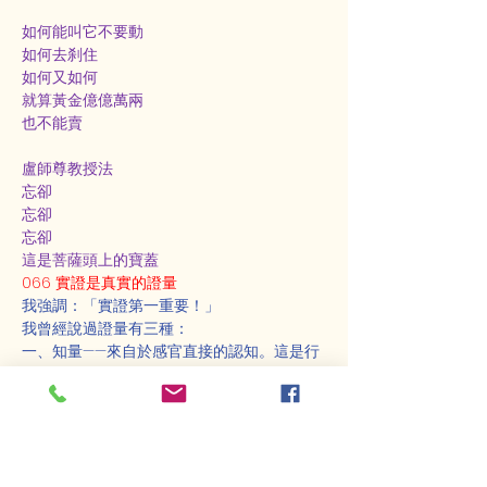
如何能叫它不要動
如何去刹住
如何又如何
就算黃金億億萬兩
也不能賣
盧師尊教授法
忘卻
忘卻
忘卻
這是菩薩頭上的寶蓋
066 實證是真實的證量
我強調：「實證第一重要！」
我曾經說過證量有三種：
一、知量——來自於感官直接的認知。這是行
者感官的覺受，透過覺受而認知，稱為知量。
（需要通過實修來證明）
二、比量——源於推理，是一種邏輯學問。推
理、推斷、比較、邏輯。這種比量可能來自於
多人的經驗交流，通過互相比較而得出的結