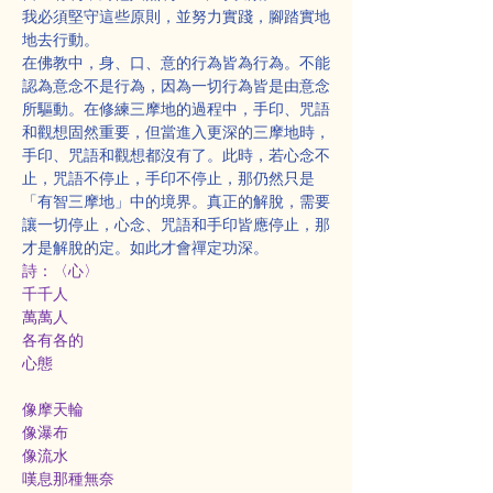
我必須堅守這些原則，並努力實踐，腳踏實地
地去行動。
在佛教中，身、口、意的行為皆為行為。不能
認為意念不是行為，因為一切行為皆是由意念
所驅動。在修練三摩地的過程中，手印、咒語
和觀想固然重要，但當進入更深的三摩地時，
手印、咒語和觀想都沒有了。此時，若心念不
止，咒語不停止，手印不停止，那仍然只是
「有智三摩地」中的境界。真正的解脫，需要
讓一切停止，心念、咒語和手印皆應停止，那
才是解脫的定。如此才會禪定功深。
詩：〈心〉
千千人
萬萬人
各有各的
心態
像摩天輪
像瀑布
像流水
嘆息那種無奈