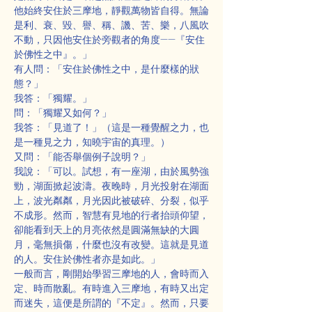
他始終安住於三摩地，靜觀萬物皆自得。無論
是利、衰、毀、譽、稱、譏、苦、樂，八風吹
不動，只因他安住於旁觀者的角度——『安住
於佛性之中』。」
有人問：「安住於佛性之中，是什麼樣的狀
態？」
我答：「獨耀。」
問：「獨耀又如何？」
我答：「見道了！」（這是一種覺醒之力，也
是一種見之力，知曉宇宙的真理。）
又問：「能否舉個例子說明？」
我說：「可以。試想，有一座湖，由於風勢強
勁，湖面掀起波濤。夜晚時，月光投射在湖面
上，波光粼粼，月光因此被破碎、分裂，似乎
不成形。然而，智慧有見地的行者抬頭仰望，
卻能看到天上的月亮依然是圓滿無缺的大圓
月，毫無損傷，什麼也沒有改變。這就是見道
的人。安住於佛性者亦是如此。」
一般而言，剛開始學習三摩地的人，會時而入
定、時而散亂。有時進入三摩地，有時又出定
而迷失，這便是所謂的『不定』。然而，只要