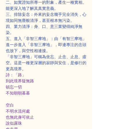
二、如實證知所專一的對象，產生一種實相。
能更深入地了解其真實意義。
三、排除妄念：外來的妄念幾乎完全消失，心
境如同無塵般清淨，甚至根本無污染。
四、業力清淨：身、口、意三業變得純淨無
染。
五、進入「非智三摩地」：由「有智三摩地」
進一步進入「非智三摩地」，即連專注的念頭
也放下，與空性相連接。
「非智三摩地」可稱為坐忘、止念、止息、虛
空。這是一種更深層的寂靜與安住，是修行的
更高境界。
詩：「路」
到此境界疑無路
頓忘一切
不知朝朝暮暮
空白
不明水流何處
也無此身可依止
說似露珠