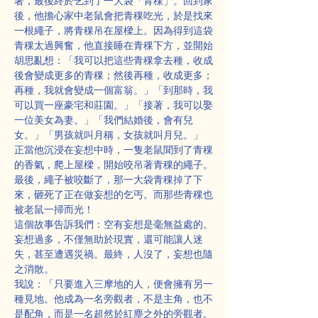
著，最後終於乞到了一大袋「青稞」。回到家
後，他擔心家中老鼠會把青稞吃光，於是找來
一根繩子，將青稞吊在屋樑上。因為得到這袋
青稞太過興奮，他直接睡在青稞下方，並開始
胡思亂想：「我可以把這些青稞拿去種，收成
後會變成更多的青稞；然後再種，收成更多；
再種，我就會變成一個富翁。」「到那時，我
可以買一座豪宅和莊園。」「接著，我可以娶
一位美女為妻。」「我們結婚後，會有兒
女。」「男孩就叫月稱，女孩就叫月兒。」
正當他沉浸在妄想中時，一隻老鼠聞到了青稞
的香氣，爬上屋樑，開始咬吊著青稞的繩子。
最後，繩子被咬斷了，那一大袋青稞掉了下
來，砸死了正在做妄想的乞丐。而那些青稞也
被老鼠一掃而光！
這個故事告訴我們：空有妄想是毫無益處的。
妄想過多，不僅無助於現實，還可能讓人迷
失，甚至遭遇災禍。最終，人沒了，妄想也隨
之消散。
我說：「只要進入三摩地的人，便會擁有另一
種見地。他成為一名旁觀者，不是主角，也不
是配角，而是一名超然於紅塵之外的旁觀者。