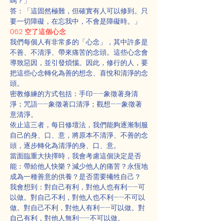
嗎？」
答：「這固然極難，但確實有人可以修到。只
要一切障礙，在忘我中，不會是障礙時。」
062 空了這個心念
我們每個人有非常多的「心念」，其中許多是
不善、不清淨、帶來痛苦的念頭。這些心念會
導致惡因，並引發煩惱。因此，修行的人，要
把這些心念轉化為善的想念、喜悅和清淨的念
頭。
密教修練的方式包括：手印——象徵著身清
淨；咒語——象徵著口清淨；觀想——象徵著
意清淨。
依止這三者，每日修壇法，我們能夠逐漸制服
自己的身、口、意，將原本不清淨、不善的念
頭，逐步轉化為清淨的身、口、意。
當面臨重大抉擇時，我會考慮這個決定是否
能：帶給他人快樂？減少他人的痛苦？永恆地
成為一種善意的供養？是否需要犧牲自己？
我會想到：對自己有利，對他人也有利——可
以做。對自己不利，對他人也不利——不可以
做。對自己不利，對他人有利——可以做。對
自己有利，對他人無利——不可以做。