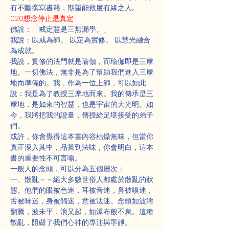
有不斷撰寫書籍，期望能救度有緣之人。
020想念停止是真定
佛說：「戒定慧是三無漏學。」
我說：以戒為師。 以定為實修。 以慧光融合
為成就。
我說，實修的法門就是瑜伽，而瑜伽即是三摩
地。一切佛法，無非是為了幫助我們進入三摩
地而準備的。我，作為一位上師，可以如此
說：我是為了教授三摩地而來。我的傳承是三
摩地，是如來的智慧，也是宇宙的大光明。如
今，我將把我的證量，傳授給足堪接受的弟子
們。
或許，你會覺得這本書內容枯燥無味，但當你
真正深入其中，品嘗到法味，你會明白，這本
書的重要性不可言喻。
一般人的念頭，可以分為五個層次：
一、散亂－－絕大多數世俗人都處於散亂的狀
態。他們的眼被色迷，耳被音迷，鼻被嗅迷，
舌被味迷，身被觸迷，意被法迷。念頭如波濤
翻騰，波未平，浪又起，如瀑布般不息。這種
散亂，阻礙了我們心神的專注與寧靜。