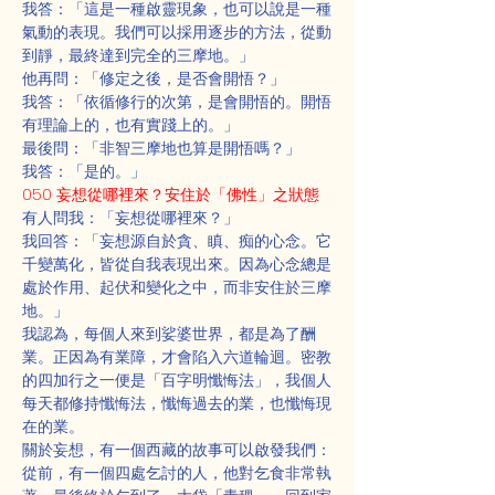
我答：「這是一種啟靈現象，也可以說是一種
氣動的表現。我們可以採用逐步的方法，從動
到靜，最終達到完全的三摩地。」
他再問：「修定之後，是否會開悟？」
我答：「依循修行的次第，是會開悟的。開悟
有理論上的，也有實踐上的。」
最後問：「非智三摩地也算是開悟嗎？」
我答：「是的。」
050 妄想從哪裡來？安住於「佛性」之狀態
有人問我：「妄想從哪裡來？」
我回答：「妄想源自於貪、瞋、痴的心念。它
千變萬化，皆從自我表現出來。因為心念總是
處於作用、起伏和變化之中，而非安住於三摩
地。」
我認為，每個人來到娑婆世界，都是為了酬
業。正因為有業障，才會陷入六道輪迴。密教
的四加行之一便是「百字明懺悔法」，我個人
每天都修持懺悔法，懺悔過去的業，也懺悔現
在的業。
關於妄想，有一個西藏的故事可以啟發我們：
從前，有一個四處乞討的人，他對乞食非常執