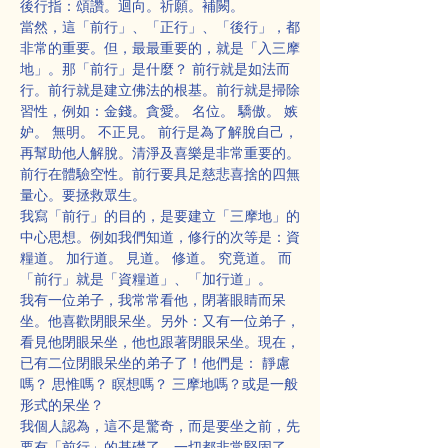
後行指：頌讚。迴向。祈願。補闕。
當然，這「前行」、「正行」、「後行」，都
非常的重要。但，最最重要的，就是「入三摩
地」。那「前行」是什麼？ 前行就是如法而
行。前行就是建立佛法的根基。前行就是掃除
習性，例如：金錢。貪愛。 名位。 驕傲。 嫉
妒。 無明。 不正見。 前行是為了解脫自己，
再幫助他人解脫。清淨及喜樂是非常重要的。
前行在體驗空性。前行要具足慈悲喜捨的四無
量心。要拯救眾生。
我寫「前行」的目的，是要建立「三摩地」的
中心思想。例如我們知道，修行的次等是：資
糧道。 加行道。 見道。 修道。 究竟道。 而
「前行」就是「資糧道」、「加行道」。
我有一位弟子，我常常看他，閉著眼睛而呆
坐。他喜歡閉眼呆坐。另外：又有一位弟子，
看見他閉眼呆坐，他也跟著閉眼呆坐。現在，
已有二位閉眼呆坐的弟子了！他們是： 靜慮
嗎？ 思惟嗎？ 瞑想嗎？ 三摩地嗎？或是一般
形式的呆坐？
我個人認為，這不是驚奇，而是要坐之前，先
要有「前行」的基礎了。一切都非常堅固了，