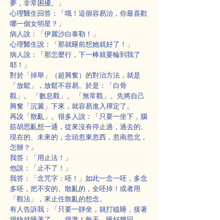
夢，非常困擾。」
心理醫生回答：「哦！這個容易治，你最喜歡
哪一個女明星？」
病人說：「伊麗沙白泰勒！」
心理醫生說：「那就睡前想她就好了！」
病人說：「那怎麼行，下一棒就要輪到我了
耶！」
對於「掉舉」（超興奮）的對治方法，就是
「放鬆」，放鬆不容易。於是：「白骨
觀」。 「數息觀」。 「無常觀」。先將自己
興奮「沉澱」下來，就容易進入禪定了。
再說「散亂」。很多人說：「只要一坐下，腦
筋胡思亂想一通，從來沒有停止過，過去的、
現在的、未來的，念頭忽東忽西，忽南忽北，
怎辦？」
我答：「用止法！」
他說：「止不了！」
我答：「念咒字：呸！」如此一念一呸，多念
多呸，把不安的、散亂的，全呸掉！或者用
「觀法」，來止住散亂的想念。
有人告訴我：「只要一靜坐，就打瞌睡，接著
很快就睡著了。」很準！每天，睡好幾回。 