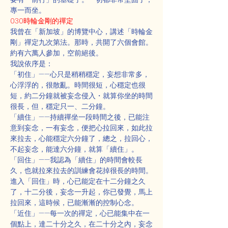
專一而坐。
030時輪金剛的禪定
我曾在「新加坡」的博覽中心，講述「時輪金
剛」禪定九次第法。那時，共開了六個會館。
約有六萬人參加，空前絕後。
我說依序是：
「初住」——心只是稍稍穩定，妄想非常多，
心浮浮的，很散亂。時間很短，心穩定也很
短，約二分鐘就被妄念侵入・就算你坐的時間
很長，但，穩定只一、二分鐘。
「續住」——持續禪坐一段時間之後，已能注
意到妄念，一有妄念，便把心拉回來，如此拉
來拉去，心能穩定六分鐘了，總之，拉回心，
不起妄念，能達六分鐘，就算「續住」。
「回住」——我認為「續住」的時間會較長
久，也就拉來拉去的訓練會花掉很長的時間。
進入「回住」時，心已能定在十二分鐘之久
了，十二分後，妄念一升起，你已發覺，馬上
拉回來，這時候，已能漸漸的控制心念。
「近住」——每一次的禪定，心已能集中在一
個點上，達二十分之久，在二十分之內，妄念