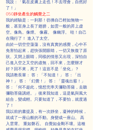
我說：「氣在皮膚上走也！不去理會，自然好
了！」
050靜坐產生的觸覺之二
我的經驗是：一刹那！彷彿自己輕如無物一
般，甚至身上長了翅膀，如雲一般的昇上虚
空。像鳥。像煙。 像霧。 像幽浮。 哇！自己
在飛行了！ 進入了太空。
由於一切空空蕩蕩，沒有真實的感覺，心中不
免害怕起來，趕快張開眼睛，一切又恢復了原
狀。又閉上眼睛，同樣的情形又出現，深怕自
己進入空之又空的虚無，回不來，怎麼辦才
好？回不來，死了！這豈不是「坐化」？
我請教長輩： 答：「不知道！」 答：「出
神！」 答：「幻覺！」 答：「靈魂出竅！」
答：「何不趁此，憶想兜率天彌勒菩薩，去聽
彌勒菩薩講經。」後來我知道，這是氣與風大
組合，變成輕。只要知道了，不要怕，就度過
了！
我以前的書提及，有一次靜坐，凝神的時候，
就成了一座山般的不動。身變成一座山。 高
入雲霄。 重如磐石。 自覺如金剛不壞。這種
感覺是很安穩，很愉悅，好像是真的在打坐。