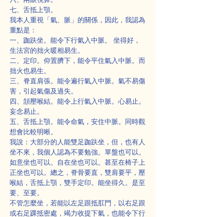
七、舌抵上顎。
我本人重視「氣、脈」的關係，因此，我認為
重點是：
一、跏趺坐。能令下行氣入中脈。 坐得好，
生法宮的拙火暖相易生。
二、定印。仰置臍下，能令平住氣入中脈。而
拙火也易生。
三、脊直肩張。能令遍行氣入中脈。氣不易傷
害，引起氣傷及過失。
四、頷壓喉結。能令上行氣入中脈。心易止。
妄念易止。
五、舌抵上顎。能令命氣，安住中脈。同時觀
想會比較明晰。
我說：大部分的人能雙足跏趺坐，但，也有人
坐不來，我個人認為不要勉強。單盤也可以。
如意坐也可以。自在坐也可以。甚至在椅子上
正坐也可以。總之，脊骨要直，雙肩要平，壓
喉結，舌抵上顎，雙手定印。能坐得久。是至
要、至要。
不管怎麼坐，若能以左足跟抵肛門，以右足跟
或右足踝抵密處，竭力收提下氣，也能令下行