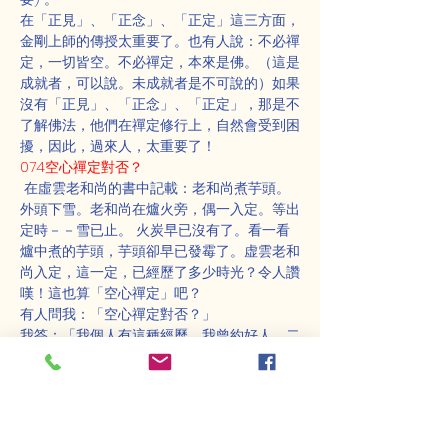
在「正見」、「正念」、「正定」這三方面，
金剛上師的傳授太重要了。也有人說：不必禪
定，一切皆空。不必禪定，本來是佛。（這是
成就者，可以說。未成就者是不可說的）如果
沒有「正見」、「正念」、「正定」，那是不
了解佛法，他們在禪定修行上，自然會受到困
擾，因此，過來人，太重要了！
074空心禪定對否？
 在虛雲老和尚的書中記載：老和尚煮芋頭。 
外頭下雪。老和尚在爐火旁，偶一入定。等出
定時－－雪已止。 火炭早已沒有了。看一看
爐中煮的芋頭，芋頭卻早已發霉了。虚雲老和
尚入定，這一定，已經歷了多少時光？令人讚
嘆！這也算「空心禪定」吧？
有人問我：「空心禪定對否？」
我答：「我個人有這種經歷，我曾約好人，二
小時後見面。於是我個人想靜坐一下，把房間
門一關，窗簾放下，輕鬆一坐，渾然無覺。這
一坐，等我出定，已過了二天二夜。但，自己
感覺上，才坐下而已！」，「這種狀況有多
次，時間長、短均有，處於渾然無覺狀態。」