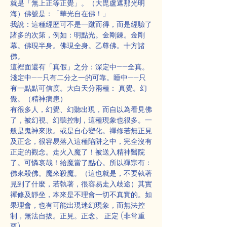
就是「無上正等正覺」。（大毘盧遮那光明
海）佛號是：「華光自在佛！」
我說：這種經歷可不是一蹴而得，而是經驗了
諸多的次第，例如：明點光。金剛鍊。金剛
幕。佛現半身。佛現全身。乙尊佛。十方諸
佛。
這裡面還有「真假」之分：深定中——全真。
淺定中——只有二分之一的可靠。睡中——只
有一點點可信度。大白天分兩種： 真覺。幻
覺。（精神病患）
有很多人，幻覺、幻聽出現，而自以為看見佛
了，被幻視、幻聽控制，這種現象也很多。一
般是鬼神來欺。或是自心變化。禪修若無正見
及正念，很容易落入這種陷阱之中，完全沒有
正定的觀念。走火入魔了！被送入精神醫院
了。可憐哀哉！給魔當了點心。所以禪宗有：
佛來殺佛。魔來殺魔。（這也就是，不要執著
見到了什麼，若執著，很容易走入歧途）其實
禪修及靜坐，本來是不理會一切不真實的。如
果理會，也有可能出現迷幻現象，而無法控
制，無法自拔。正見。正念。 正定 (非常重
要) 。