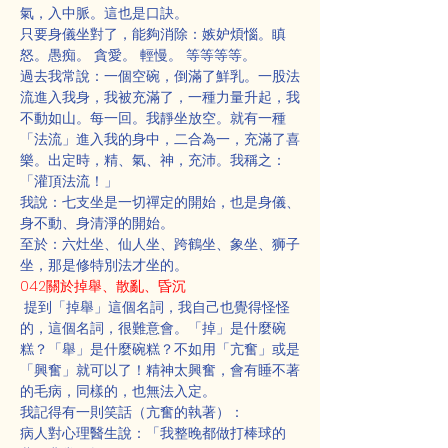
氣，入中脈。這也是口訣。
只要身儀坐對了，能夠消除：嫉妒煩惱。瞋
怒。愚痴。 貪愛。 輕慢。 等等等等。
過去我常說：一個空碗，倒滿了鮮乳。一股法
流進入我身，我被充滿了，一種力量升起，我
不動如山。每一回。我靜坐放空。就有一種
「法流」進入我的身中，二合為一，充滿了喜
樂。出定時，精、氣、神，充沛。我稱之： 
「灌頂法流！」
我說：七支坐是一切禪定的開始，也是身儀、
身不動、身清淨的開始。
至於：六灶坐、仙人坐、跨鶴坐、象坐、狮子
坐，那是修特別法才坐的。
042關於掉舉、散亂、昏沉
 提到「掉舉」這個名詞，我自己也覺得怪怪
的，這個名詞，很難意會。「掉」是什麼碗
糕？「舉」是什麼碗糕？不如用「亢奮」或是
「興奮」就可以了！精神太興奮，會有睡不著
的毛病，同樣的，也無法入定。
我記得有一則笑話（亢奮的執著）：
病人對心理醫生說：「我整晚都做打棒球的