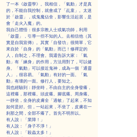
了一本《啟靈學》。我相信，「氣動」才是真
的，不能自我控制，就會成了「乩童」。太迷
於「啟靈」，或鬼魔佔舍，影響生活起居，是
會「走火入魔」的。
我自己體悟：很多宗教人士或氣功師，利用
「啟靈」，引導一些不知的人。去相信他（其
實是自我宣傳）。其實「自發功」很簡單，它
來自於「自身」的「氣動」而已！修禪定的
人，自制之，不理會。我還告訴大家：「氣
動」有「練身」的作用，方法用對了，可以健
身。「氣動」可以接近鬼神，成為一個「通靈
人」，很容易。「氣動」有好的一面。「氣
動」有壞的一面。修行人，要知之。
我也經驗到：靜坐時，不由自主的全身發癢，
這裡癢，那裡癢。頭皮癢。腳底癢。周身癢。
一靜坐，全身的皮膚全「過敏」了起來，不知
如何是好。但，一站起來，不坐了，皮膚在一
刹那之間，全部不癢了。首先不明所以。
有人說：「業障！」
有人說：「身子不淨！」
有人說：「殺蟲太多！」