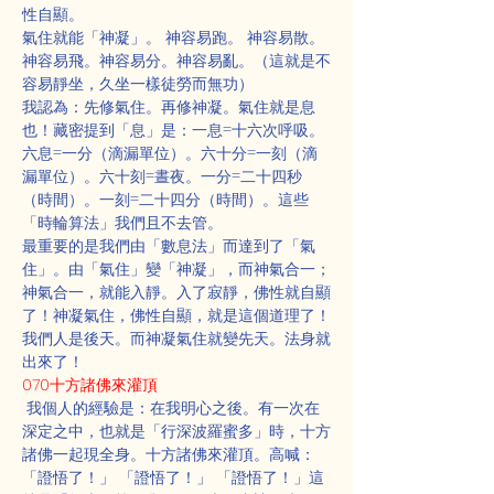
性自顯。
氣住就能「神凝」。 神容易跑。 神容易散。 
神容易飛。神容易分。神容易亂。（這就是不
容易靜坐，久坐一樣徒勞而無功）
我認為：先修氣住。再修神凝。氣住就是息
也！藏密提到「息」是：一息=十六次呼吸。
六息=一分（滴漏單位）。六十分=一刻（滴
漏單位）。六十刻=晝夜。一分=二十四秒
（時間）。一刻=二十四分（時間）。這些
「時輪算法」我們且不去管。
最重要的是我們由「數息法」而達到了「氣
住」。由「氣住」變「神凝」，而神氣合一；
神氣合一，就能入靜。入了寂靜，佛性就自顯
了！神凝氣住，佛性自顯，就是這個道理了！
我們人是後天。而神凝氣住就變先天。法身就
出來了！
070十方諸佛來灌頂
 我個人的經驗是：在我明心之後。有一次在
深定之中，也就是「行深波羅蜜多」時，十方
諸佛一起現全身。十方諸佛來灌頂。高喊： 
「證悟了！」 「證悟了！」 「證悟了！」這