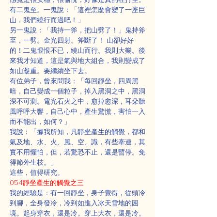
有二鬼至。一鬼說：「這裡怎麼會變了一座巨
山，我們繞行而過吧！」
另一鬼說：「我持一斧，把山劈了！」鬼持斧
至，一劈。金光四射。斧斷了！ 山卻好好
的！二鬼恨恨不已，繞山而行。我則大樂。後
來我才知道，這是氣與地大組合，我則變成了
如山凝重。要繼續坐下去。
有位弟子，曾來問我：「每回靜坐，四周黑
暗，自己變成一個粒子，掉入黑洞之中，黑洞
深不可測。電光石火之中，愈掉愈深，耳朵聽
風呼呼大響，自己心中，產生驚慌，害怕一入
而不能出，如何？」
我說：「據我所知，凡靜坐產生的觸覺，都和
氣及地、水、火、風、空、識，有些牽連，其
實不用懼怕，但，若驚恐不止，還是暫停。免
得節外生枝。」
這些，值得研究。
054靜坐產生的觸覺之三
我的經驗是：有一回靜坐，身子覺得，從頭冷
到腳，全身發冷，冷到如進入冰天雪地的困
境。起身穿衣，還是冷。穿上大衣，還是冷。