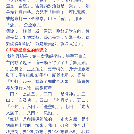
這是「昏沉」。昏沉的對治就是「緊」，一般
是精神振作些。念咒字「吽吽！」可以驚醒。
或起來打一下金剛拳。用正「智」。 用正
「念」。 念金剛咒。
我說：「掉舉」或「昏沉」剛好是對立的。掉
舉是緊，要放鬆些。昏沉是鬆，要緊一些。鬆
緊調得剛剛好，就是最美妙，就易入定了。
046靜坐產生的觸覺之一
 我的經驗是：第一次我靜坐時，雙手不由自
主的動了起來，這一動不得了了！手舞足蹈。
手之舞之。足之蹈之。更奇特的，身子也跟著
動了，手能自動結手印，腳踩七星步。竟然
「神打」起來。我為了如此的現象，走訪宗教
界及修行大德，請教前輩。
一曰：「是乩童」。二曰：「是降神」。三
曰：「自發功」。四曰：「外丹功」。五曰：
「不知」。六曰：「是靈動」。七曰：「走火
入魔了」。八曰：「氣動」。
「氣動」是印順導師說的，「走火入魔」是李
炳南居士說的。後來，我自己研究：我可以自
我控制，要它動就動，要它不動就不動。我寫