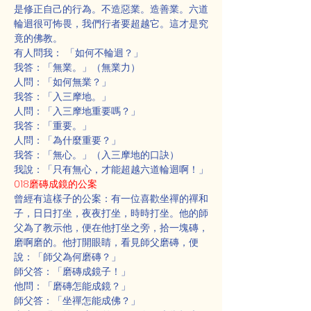
是修正自己的行為。不造惡業。造善業。六道
輪迴很可怖畏，我們行者要超越它。這才是究
竟的佛教。
有人問我： 「如何不輪迴？」
我答：「無業。」（無業力）
人問：「如何無業？」
我答：「入三摩地。」
人問：「入三摩地重要嗎？」
我答：「重要。」
人問：「為什麼重要？」
我答：「無心。」（入三摩地的口訣）
我說：「只有無心，才能超越六道輪迴啊！」
018磨磚成鏡的公案
曾經有這樣子的公案：有一位喜歡坐禪的禪和
子，日日打坐，夜夜打坐，時時打坐。他的師
父為了教示他，便在他打坐之旁，拾一塊磚，
磨啊磨的。他打開眼睛，看見師父磨磚，便
說：「師父為何磨磚？」
師父答：「磨磚成鏡子！」
他問：「磨磚怎能成鏡？」
師父答：「坐禪怎能成佛？」