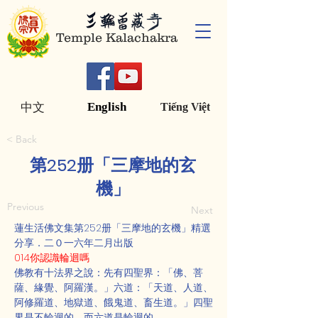
Temple Kalachakra
English
中文
Tiếng Việt
< Back
第252册「三摩地的玄
機」
Previous
Next
蓮生活佛文集第252册「三摩地的玄機」精選
分享．二０一六年二月出版
014你認識輪迴嗎
佛教有十法界之說：先有四聖界：「佛、菩
薩、緣覺、阿羅漢。」六道：「天道、人道、
阿修羅道、地獄道、餓鬼道、畜生道。」四聖
界是不輪迴的。而六道是輪迴的。