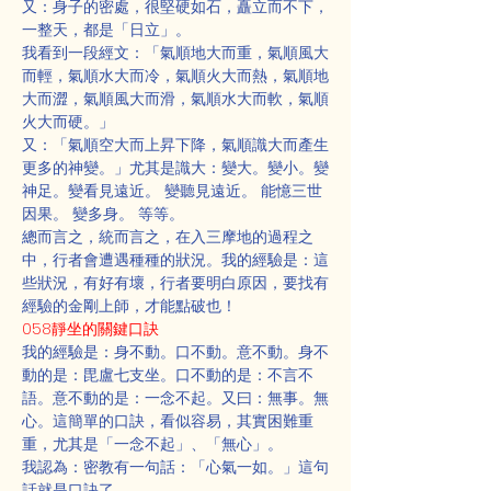
又：身子的密處，很堅硬如石，矗立而不下，
一整天，都是「日立」。
我看到一段經文：「氣順地大而重，氣順風大
而輕，氣順水大而冷，氣順火大而熱，氣順地
大而澀，氣順風大而滑，氣順水大而軟，氣順
火大而硬。」
又：「氣順空大而上昇下降，氣順識大而產生
更多的神變。」尤其是識大：變大。變小。變
神足。變看見遠近。 變聽見遠近。 能憶三世
因果。 變多身。 等等。
總而言之，統而言之，在入三摩地的過程之
中，行者會遭遇種種的狀況。我的經驗是：這
些狀況，有好有壞，行者要明白原因，要找有
經驗的金剛上師，才能點破也！
058靜坐的關鍵口訣
我的經驗是：身不動。口不動。意不動。身不
動的是：毘盧七支坐。口不動的是：不言不
語。意不動的是：一念不起。又曰：無事。無
心。這簡單的口訣，看似容易，其實困難重
重，尤其是「一念不起」、「無心」。
我認為：密教有一句話：「心氣一如。」這句
話就是口訣了。