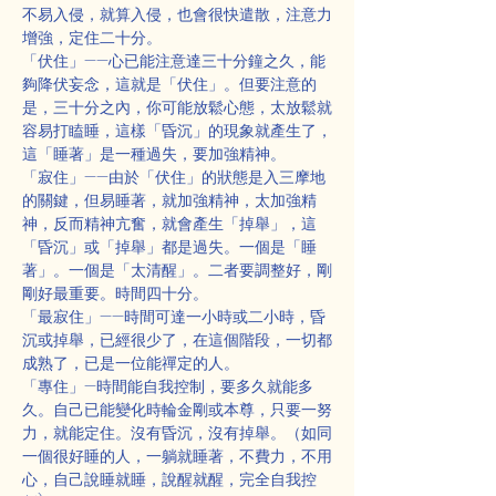
不易入侵，就算入侵，也會很快遣散，注意力
增強，定住二十分。
「伏住」——心已能注意達三十分鐘之久，能
夠降伏妄念，這就是「伏住」。但要注意的
是，三十分之內，你可能放鬆心態，太放鬆就
容易打瞌睡，這樣「昏沉」的現象就產生了，
這「睡著」是一種過失，要加強精神。
「寂住」——由於「伏住」的狀態是入三摩地
的關鍵，但易睡著，就加強精神，太加強精
神，反而精神亢奮，就會產生「掉舉」，這
「昏沉」或「掉舉」都是過失。一個是「睡
著」。一個是「太清醒」。二者要調整好，剛
剛好最重要。時間四十分。
「最寂住」——時間可達一小時或二小時，昏
沉或掉舉，已經很少了，在這個階段，一切都
成熟了，已是一位能禪定的人。
「專住」—時間能自我控制，要多久就能多
久。自己已能變化時輪金剛或本尊，只要一努
力，就能定住。沒有昏沉，沒有掉舉。（如同
一個很好睡的人，一躺就睡著，不費力，不用
心，自己說睡就睡，說醒就醒，完全自我控