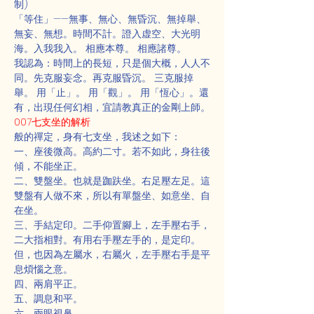
制)
「等住」——無事、無心、無昏沉、無掉舉、
無妄、無想。時間不計。證入虚空、大光明
海。入我我入。 相應本尊。 相應諸尊。
我認為：時間上的長短，只是個大概，人人不
同。先克服妄念。再克服昏沉。 三克服掉
舉。 用「止」。 用「觀」。 用「恆心」。還
有，出現任何幻相，宜請教真正的金剛上師。
007七支坐的解析
般的禪定，身有七支坐，我述之如下：
一、座後微高。高約二寸。若不如此，身往後
傾，不能坐正。
二、雙盤坐。也就是跏趺坐。右足壓左足。這
雙盤有人做不來，所以有單盤坐、如意坐、自
在坐。
三、手結定印。二手仰置腳上，左手壓右手，
二大指相對。有用右手壓左手的，是定印。
但，也因為左屬水，右屬火，左手壓右手是平
息煩惱之意。
四、兩肩平正。
五、調息和平。
六、兩眼視鼻。