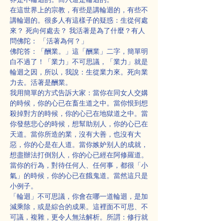
在這世界上的宗教，有些是講輪迴的，有些不
講輪迴的。很多人有這樣子的疑惑：生從何處
來？ 死向何處去？ 我活著是為了什麼？有人
問佛陀： 「活著為何？」
佛陀答：「酬業。」這「酬業」二字，簡單明
白不過了！「業力」不可思議，「業力」就是
輪迴之因，所以，我說：生從業力來。死向業
力去。活著是酬業。
我用簡單的方式告訴大家：當你在同女人交媾
的時候，你的心已在畜生道之中。當你恨到想
殺掉對方的時候，你的心已在地獄道之中。當
你發慈悲心的時候，想幫助别人，你的心已在
天道。當你所造的業，沒有大善，也沒有大
惡，你的心是在人道。當你嫉妒别人的成就，
想盡辦法打倒別人，你的心已經在阿修羅道。
當你的行為，對待任何人、任何事，都很「小
氣」的時候，你的心已在餓鬼道。當然這只是
小例子。
「輪迴」不可思議，你會在哪一道輪迴，是加
減乘除，或是綜合的成果。這裡面不可思、不
可議，複雜，更令人無法解析。所謂：修行就