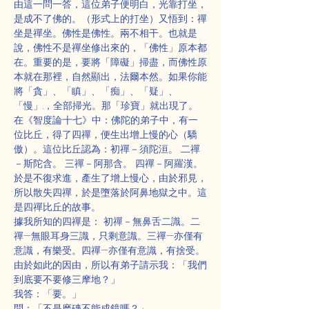
由這一問一答，這位弟子便明白，光靠打坐，
是成不了佛的。（形式上的打坐）又悟到：禪
坐是禪坐。佛性是佛性。兩不相干。也就是
說，佛性不是禪坐修出來的，「佛性」原本都
在。重要的是，要將「障礙」掃盡，而佛性原
本就在那裡，自然顯出，法爾本然。如果你能
將「貪」、「瞋」、「痴」、「疑」、
「慢」.，全部掃光。那「珍寶」就出現了。
在《智度論·十七》中：佛陀的弟子中，有一
位比丘，得了四禪，便生出增上慢的心（驕
傲）。這位比丘認為：初禪－須陀洹。 二禪
－斯陀含。 三禪－阿那含。 四禪－阿羅漢。
於是不復求進，產生了增上慢心，由於邪見，
所以散失四禪，於是墮落於阿鼻地獄之中。這
是四禪比丘的故事。
據我所知的四禪是： 初禪－無鼻舌二識。二
禪—無眼耳身三識，只剩意識。三禪—亦僅有
意識，有樂受。四禪—亦僅有意識，有捨受。
由於如此的因由，所以有弟子請示我：「我們
到底要不要修三摩地？」
我答：「要。」
問：「不是磨磚不能成鏡嗎？」