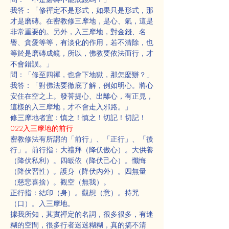
我答：「修禪定不是形式，如果只是形式，那
才是磨磚。在密教修三摩地，是心、氣，這是
非常重要的。另外，入三摩地，對金錢、名
譽、貪愛等等，有淡化的作用，若不清除，也
等於是磨磚成鏡，所以，佛教要依法而行，才
不會錯誤。」
問：「修至四禪，也會下地獄，那怎麼辦？」
我答：「對佛法要徹底了解，例如明心。將心
安住在空之上。發菩提心、出離心，有正見，
這樣的入三摩地，才不會走入邪路。」
修三摩地者宜：慎之！慎之！切記！切記！
022入三摩地的前行
密教修法有所謂的「前行」、「正行」、「後
行」。前行指：大禮拜（降伏傲心）。大供養
（降伏私利）。四皈依（降伏己心）。懺悔
（降伏習性）。護身（降伏內外）。四無量
（慈悲喜捨）。觀空（無我）。
正行指：結印（身）。觀想（意）。持咒
（口）。入三摩地。
據我所知，其實禪定的名詞，很多很多，有迷
糊的空間，很多行者迷迷糊糊，真的搞不清