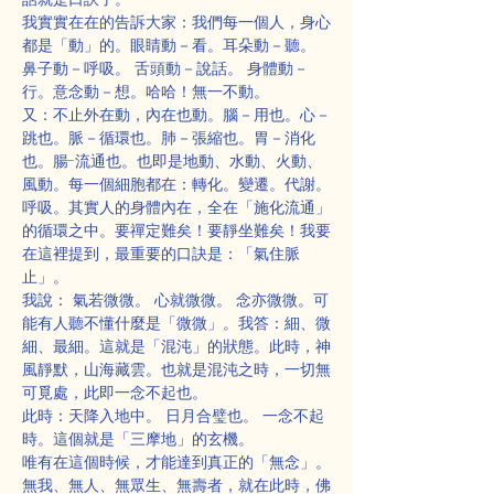
我實實在在的告訴大家：我們每一個人，身心
都是「動」的。眼睛動－看。耳朵動－聽。 
鼻子動－呼吸。 舌頭動－說話。 身體動－
行。意念動－想。哈哈！無一不動。
又：不止外在動，內在也動。腦－用也。心－
跳也。脈－循環也。肺－張縮也。胃－消化
也。腸-流通也。也即是地動、水動、火動、
風動。每一個細胞都在：轉化。變遷。代謝。
呼吸。其實人的身體內在，全在「施化流通」
的循環之中。要禪定難矣！要靜坐難矣！我要
在這裡提到，最重要的口訣是：「氣住脈
止」。
我說： 氣若微微。 心就微微。 念亦微微。可
能有人聽不懂什麼是「微微」。我答：細、微
細、最細。這就是「混沌」的狀態。此時，神
風靜默，山海藏雲。也就是混沌之時，一切無
可覓處，此即一念不起也。
此時：天降入地中。 日月合璧也。 一念不起
時。這個就是「三摩地」的玄機。
唯有在這個時候，才能達到真正的「無念」。
無我、無人、無眾生、無壽者，就在此時，佛