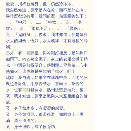
最後，用棉被裹身，但，仍然冷冰冰。
我自己知道，原來是內在冷，而不是外在冷，
穿什麼都沒有用。我問前輩，前輩回答如下：
一、「中邪」。 二、「中煞」。 三、「身
虛」。 四、「陽氣不足」。 五、「腎虧」。 
六、「鬼附身」。後來，我才知道，那是氣與
水大的組合，恰好，水大成冰，才有這種的冷
觸。
另外：有一回靜坐，與冷剛好相反，是熱到汗
如雨下。內衣褲全濕了。身上的衣服全扒了精
光，但還是熱得要命，熱到頭上冒蒸氣。心中
熱如火。這也算是另類的「拙火」吧！
此時，我自覺，如果坐在冰塊中央，四周的冰
塊也會融化。用茶壺裝水，置頭上，茶壺的
水，也有可能變開水。熱到快窒息而死。後
來，我才知道，原來是氣與火大互相組合的緣
故。
又：身子如木皮，有澀澀的感覺。
又：身子如滑乳，很滑很滑，如同塗上一層
油，滑不溜溜的。
又：身子很軟，成了軟骨功。