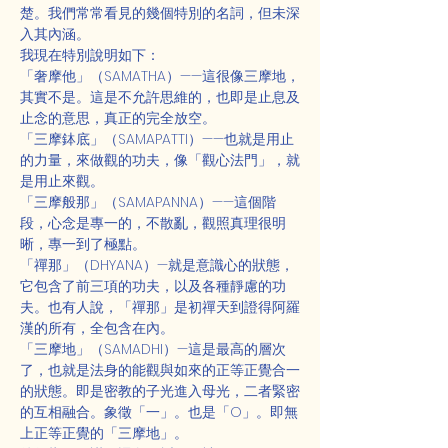
楚。我們常常看見的幾個特別的名詞，但未深
入其內涵。
我現在特別說明如下：
「奢摩他」（SAMATHA）——這很像三摩地，
其實不是。這是不允許思維的，也即是止息及
止念的意思，真正的完全放空。
「三摩鉢底」（SAMAPATTI）——也就是用止
的力量，來做觀的功夫，像「觀心法門」，就
是用止來觀。
「三摩般那」（SAMAPANNA）——這個階
段，心念是專一的，不散亂，觀照真理很明
晰，專一到了極點。
「禪那」（DHYANA）—就是意識心的狀態，
它包含了前三項的功夫，以及各種靜慮的功
夫。也有人說，「禪那」是初禪天到證得阿羅
漢的所有，全包含在內。
「三摩地」（SAMADHI）—這是最高的層次
了，也就是法身的能觀與如來的正等正覺合一
的狀態。即是密教的子光進入母光，二者緊密
的互相融合。象徵「一」。也是「O」。即無
上正等正覺的「三摩地」。