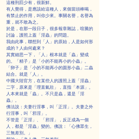
這種刑罰少有，很新鮮。
有人覺得，是應該給這種人，來個當頭棒喝，
有禁止的作用，叫你少來。事關名譽，名譽為
重，就不敢為之。
於是，在那一段日子，很多報章雜誌，喧騰的
討論，護照上蓋「淫蟲」的問題。
我由此事，聯想到「人」的原始，人是如何形
成的？人由何處來？
其實細思一下，「人」根本就是「蟲」變成
的。「精子」是「小的不能再小的小蟲」。
「卵子」是「小的不能再小的圆形小蟲」二蟲
結合。就是「人」。
中國大陸官方，在某些人的護照上蓋「淫蟲」
二字，原來是「理直氣壯」，直指「本源」。
人本來就是「蟲」。不只是蟲，還是「淫
蟲」。
佛法說：夫妻行淫事，叫「正淫」。夫妻之外
行淫事，叫「邪淫」。
不管是「正淫」、「邪淫」，反正成為一個
人，都是「淫蟲」變的。佛說：「心佛眾生，
三無差別。」