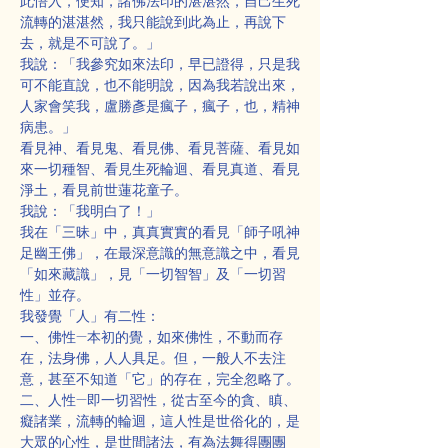
此悟入，便知，諸佛法印的湛湛然，自己生死
流轉的湛湛然，我只能說到此為止，再說下
去，就是不可說了。」
我說：「我參究如來法印，早已證得，只是我
可不能直說，也不能明說，因為我若說出來，
人家會笑我，盧勝彥是瘋子，瘋子，也，精神
病患。」
看見神、看見鬼、看見佛、看見菩薩、看見如
來一切種智、看見生死輪迴、看見真道、看見
淨土，看見前世蓮花童子。
我說：「我明白了！」
我在「三昧」中，真真實實的看見「師子吼神
足幽王佛」，在最深意識的無意識之中，看見
「如來藏識」，見「一切智智」及「一切習
性」並存。
我發覺「人」有二性：
一、佛性—本初的覺，如來佛性，不動而存
在，法身佛，人人具足。但，一般人不去注
意，甚至不知道「它」的存在，完全忽略了。
二、人性—即一切習性，從古至今的貪、瞋、
癡諸業，流轉的輪迴，這人性是世俗化的，是
大眾的心性，是世間諸法，有為法舞得團團