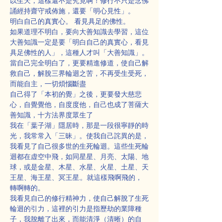
以生天，這樣還不是究竟啊！修行不只是念佛
誦經持齋守戒佈施，還要「明心見性」。
明白自己的真實心。 看見具足的佛性。
如果道理不明白，要向大善知識去學習，這位
大善知識一定是要「明白自己的真實心，看見
具足佛性的人」，這種人才叫「大善知識」。
當自己完全明白了，更要精進修道，使自己解
救自己，解脫三界輪迴之苦，不再受生受死，
而能自主，一切煩惱斷盡
自己得了「本初的覺」之後，更要發大慈悲
心，自覺覺他，自度度他，自己也成了菩薩大
善知識，十方法界度眾生了
我在「葉子湖」隱居時，那是一段很寧靜的時
光，我常常入「三昧」。使我自己詫異的是，
我看見了自己很多世的生死輪迴。這些生死輪
迴都在虚空中飛，如同星星、月亮、太陽、地
球，或是金星、木星、水星、火星、土星、天
王星、海王星、冥王星.。就這樣飛啊飛的，
轉啊轉的。
我看見自己的修行精神力，使自己解脫了生死
輪迴的引力，這裡的引力是指歷劫的業障種
子，我脫離了出來，而能清淨（清晰）的自