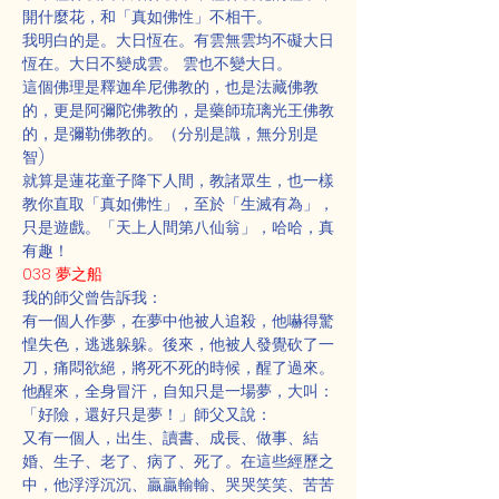
開什麼花，和「真如佛性」不相干。
我明白的是。大日恆在。有雲無雲均不礙大日
恆在。大日不變成雲。 雲也不變大日。
這個佛理是釋迦牟尼佛教的，也是法藏佛教
的，更是阿彌陀佛教的，是藥師琉璃光王佛教
的，是彌勒佛教的。（分别是識，無分別是
智)
就算是蓮花童子降下人間，教諸眾生，也一樣
教你直取「真如佛性」，至於「生滅有為」，
只是遊戲。「天上人間第八仙翁」，哈哈，真
有趣！
038 夢之船
我的師父曾告訴我：
有一個人作夢，在夢中他被人追殺，他嚇得驚
惶失色，逃逃躲躲。後來，他被人發覺砍了一
刀，痛悶欲絕，將死不死的時候，醒了過來。
他醒來，全身冒汗，自知只是一場夢，大叫：
「好險，還好只是夢！」師父又說：
又有一個人，出生、讀書、成長、做事、結
婚、生子、老了、病了、死了。在這些經歷之
中，他浮浮沉沉、贏贏輸輸、哭哭笑笑、苦苦