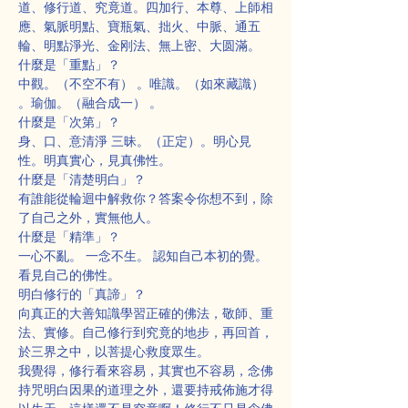
道、修行道、究竟道。四加行、本尊、上師相
應、氣脈明點、寶瓶氣、拙火、中脈、通五
輪、明點淨光、金刚法、無上密、大圆滿。
什麼是「重點」？
中觀。（不空不有） 。唯識。（如來藏識） 
。瑜伽。（融合成一） 。
什麼是「次第」？
身、口、意清淨 三昧。（正定）。明心見
性。明真實心，見真佛性。
什麼是「清楚明白」？
有誰能從輪迴中解救你？答案令你想不到，除
了自己之外，實無他人。
什麼是「精準」？
一心不亂。 一念不生。 認知自己本初的覺。 
看見自己的佛性。
明白修行的「真諦」？
向真正的大善知識學習正確的佛法，敬師、重
法、實修。自己修行到究竟的地步，再回首，
於三界之中，以菩提心救度眾生。
我覺得，修行看來容易，其實也不容易，念佛
持咒明白因果的道理之外，還要持戒佈施才得