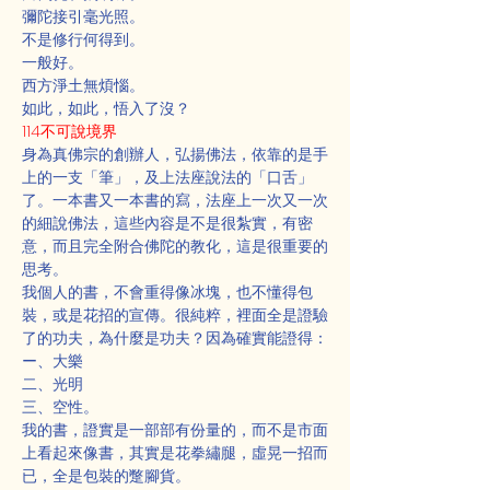
彌陀接引毫光照。
不是修行何得到。
一般好。
西方淨土無煩惱。
如此，如此，悟入了沒？
114不可說境界
身為真佛宗的創辦人，弘揚佛法，依靠的是手
上的一支「筆」，及上法座說法的「口舌」
了。一本書又一本書的寫，法座上一次又一次
的細說佛法，這些內容是不是很紮實，有密
意，而且完全附合佛陀的教化，這是很重要的
思考。
我個人的書，不會重得像冰塊，也不懂得包
裝，或是花招的宣傳。很純粹，裡面全是證驗
了的功夫，為什麼是功夫？因為確實能證得：
ー、大樂
二、光明
三、空性。
我的書，證實是一部部有份量的，而不是市面
上看起來像書，其實是花拳繡腿，虛晃一招而
已，全是包裝的蹩腳貨。