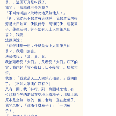
翁。」這回可真是叫我了。
我問：「法藏佛可是叫我？」
「不叫你叫誰？此時此地又無他人！」
「但，我從來不知道有這稱呼，我知道我的根
源是大日如來、佛眼佛母、阿彌陀佛、蓮花童
子、蓮生活佛，卻不知有天上人間第八仙
翁？」我說。
法藏佛說：
「你仔細想一想，什麼是天上人間第八仙
翁？」我啞口無言。
法藏佛說：「參、參、參。」
我抬頭看見「大日」，又看見「大日」底下的
雲，我想起「雲不礙日，日不礙雲」。猛然大
悟。
我說：「我就是天上人間第八仙翁。」我明白
了。（不知大家明白沒有？）
又有一回，我「神行」到一塊園林之地，有一
位頭戴斗笠的老翁在空地上撒種子，那塊土地
原本是空無一物的，但，老翁一直在撒種子。
我問老翁：「你撒什麼種子？」「一切種
子！」