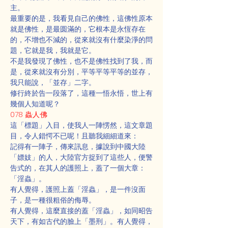
主。
最重要的是，我看見自己的佛性，這佛性原本
就是佛性，是最圆滿的，它根本是永恆存在
的，不增也不減的，從來就沒有什麼染淨的問
題，它就是我，我就是它。
不是我發現了佛性，也不是佛性找到了我，而
是，從來就沒有分別，平等平等平等的並存，
我只能說，「並存」二字。
修行終於告一段落了，這種一悟永悟，世上有
幾個人知道呢？
078 蟲·人·佛
這「標題」入目，使我人一陣愣然，這文章題
目，令人錯愕不已呢！且聽我細細道來：
記得有一陣子，傳來訊息，據說到中國大陸
「嫖妓」的人，大陸官方捉到了這些人，便警
告式的，在其人的護照上，蓋了一個大章：
「淫蟲」。
有人覺得，護照上蓋「淫蟲」，是一件沒面
子，是一種很粗俗的侮辱。
有人覺得，這麼直接的蓋「淫蟲」，如同昭告
天下，有如古代的臉上「墨刑」。有人覺得，