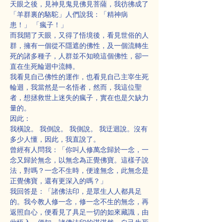
天眼之後，見神見鬼見佛見菩薩，我彷彿成了
「羊群裏的駱駝」人們說我：「精神病
患！」 「瘋子！」
而我開了天眼，又得了悟境後，看見世俗的人
群，擁有一個從不隱遮的佛性，及一個流轉生
死的諸多種子，人群並不知曉這個佛性，卻一
直在生死輪迴中流轉。
我看見自己佛性的運作，也看見自己主宰生死
輪迴，我當然是一名悟者，然而，我這位聖
者，想拯救世上迷失的瘋子，實在也是欠缺力
量的。
因此：
我橫說。 我倒說。 我側說。 我迂迴說。沒有
多少人懂，因此，我直說了。
曾經有人問我：「你叫人修萬念歸於一念，一
念又歸於無念，以無念為正覺佛寶。這樣子說
法，對嗎？一念不生時，便達無念，此無念是
正覺佛寶，還有更深入的嗎？」
我回答是：「諸佛法印，是眾生人人都具足
的。我今教人修一念，修一念不生的無念，再
返照自心，便看見了具足一切的如來藏識，由