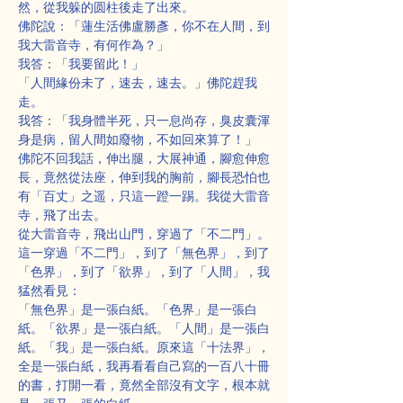
然，從我躲的圆柱後走了出來。
佛陀說：「蓮生活佛盧勝彥，你不在人間，到
我大雷音寺，有何作為？」
我答：「我要留此！」
「人間緣份未了，速去，速去。」佛陀趕我
走。
我答：「我身體半死，只一息尚存，臭皮囊渾
身是病，留人間如廢物，不如回來算了！」
佛陀不回我話，伸出腿，大展神通，腳愈伸愈
長，竟然從法座，伸到我的胸前，腳長恐怕也
有「百丈」之遥，只這一蹬一踢。我從大雷音
寺，飛了出去。
從大雷音寺，飛出山門，穿過了「不二門」。
這一穿過「不二門」，到了「無色界」，到了
「色界」，到了「欲界」，到了「人間」，我
猛然看見：
「無色界」是一張白紙。「色界」是一張白
紙。「欲界」是一張白紙。「人間」是一張白
紙。「我」是一張白紙。原來這「十法界」，
全是一張白紙，我再看看自己寫的一百八十冊
的書，打開一看，竟然全部沒有文字，根本就