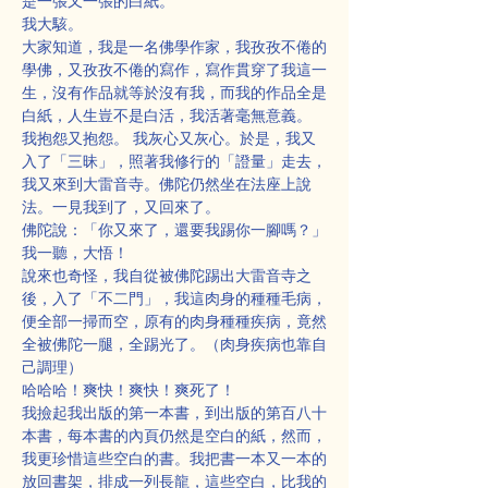
是一張又一張的白紙。
我大駭。
大家知道，我是一名佛學作家，我孜孜不倦的
學佛，又孜孜不倦的寫作，寫作貫穿了我這一
生，沒有作品就等於沒有我，而我的作品全是
白紙，人生豈不是白活，我活著毫無意義。
我抱怨又抱怨。 我灰心又灰心。於是，我又
入了「三昧」，照著我修行的「證量」走去，
我又來到大雷音寺。佛陀仍然坐在法座上說
法。一見我到了，又回來了。
佛陀說：「你又來了，還要我踢你一腳嗎？」
我一聽，大悟！
說來也奇怪，我自從被佛陀踢出大雷音寺之
後，入了「不二門」，我這肉身的種種毛病，
便全部一掃而空，原有的肉身種種疾病，竟然
全被佛陀一腿，全踢光了。（肉身疾病也靠自
己調理）
哈哈哈！爽快！爽快！爽死了！
我撿起我出版的第一本書，到出版的第百八十
本書，每本書的內頁仍然是空白的紙，然而，
我更珍惜這些空白的書。我把書一本又一本的
放回書架，排成一列長龍，這些空白，比我的