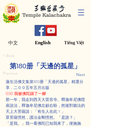
Temple Kalachakra
English
中文
Tiếng Việt
< Back
第180册「天邊的孤星」
Previous
Next
蓮生活佛文集第180册「天邊的孤星」精選分
享．二００五年五月出版
030 我被佛陀踢了一腳
那一年，我走到西天大雷音寺。釋迦牟尼佛陞
座說法，釋迦牟尼佛左顧右盼，然後對聽法的
天上大菩薩說：「有生人在此！」
眾菩薩愣然，護法金剛愣然。「是誰？」
「是我。」我一看佛陀已知我來了，便施施