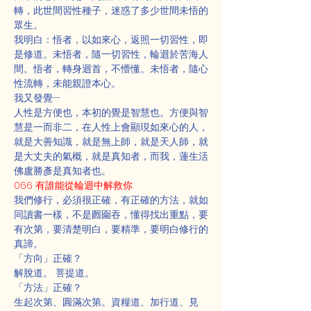
轉，此世間習性種子，迷惑了多少世間未悟的
眾生。
我明白：悟者，以如來心，返照一切習性，即
是修道。未悟者，隨一切習性，輪迴於苦海人
間。悟者，轉身迴首，不懵懂。未悟者，隨心
性流轉，未能親證本心。
我又發覺—
人性是方便也，本初的覺是智慧也。方便與智
慧是一而非二，在人性上會顯現如來心的人，
就是大善知識，就是無上師，就是天人師，就
是大丈夫的氣概，就是真知者，而我，蓮生活
佛盧勝彥是真知者也。
066 有誰能從輪迴中解救你
我們修行，必須很正確，有正確的方法，就如
同讀書一樣，不是囫圇吞，懂得找出重點，要
有次第，要清楚明白，要精準，要明白修行的
真諦。
「方向」正確？
解脫道。 菩提道。
「方法」正確？
生起次第、圓滿次第。資糧道、加行道、見