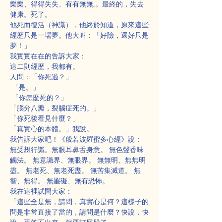
樂樂、得得失失、有有無無....。最終的，失去
健康。死了。
他死而復活（神識），他終於知道，原來這些
經歷只是一場夢。他大叫：「好險，還好只是
夢！」
我實實在在的告訴大家：
這二則經歷，我都有。
人問：「你死過？」
 「是。」
 「你怎麼死的？」
「腦分八瓣，裂腦症死的。」
「你死後看見什麼？」
「真實心的本體。」我說。
我告訴大家吧！《般若波羅蜜多心經》說：
無受想行識。無眼耳鼻舌身意。 無色聲香味
觸法。 無意識界、無眼界。 無無明、無無明
盡。 無老死、無老死盡。 無苦集滅道。 無
智、無得。 無罣礙、無有恐怖。
我在這裡試問大家：
「這些全是無，請問，真實心是何？這樣子的
問是非常直接了當的，請問是什麼？快說，快