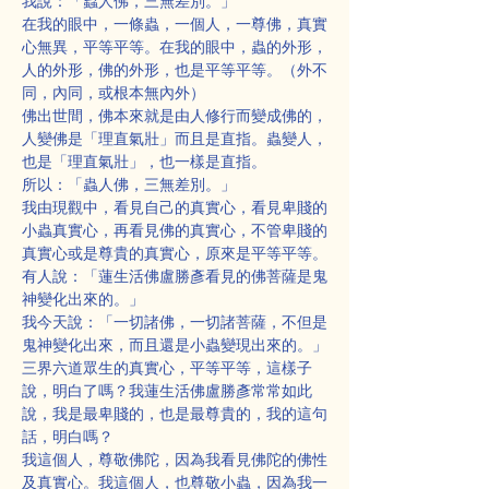
我說：「蟲人佛，三無差別。」
在我的眼中，一條蟲，一個人，一尊佛，真實
心無異，平等平等。在我的眼中，蟲的外形，
人的外形，佛的外形，也是平等平等。（外不
同，內同，或根本無內外）
佛出世間，佛本來就是由人修行而變成佛的，
人變佛是「理直氣壯」而且是直指。蟲變人，
也是「理直氣壯」，也一樣是直指。
所以：「蟲人佛，三無差別。」
我由現觀中，看見自己的真實心，看見卑賤的
小蟲真實心，再看見佛的真實心，不管卑賤的
真實心或是尊貴的真實心，原來是平等平等。
有人說：「蓮生活佛盧勝彥看見的佛菩薩是鬼
神變化出來的。」
我今天說：「一切諸佛，一切諸菩薩，不但是
鬼神變化出來，而且還是小蟲變現出來的。」
三界六道眾生的真實心，平等平等，這樣子
說，明白了嗎？我蓮生活佛盧勝彥常常如此
說，我是最卑賤的，也是最尊貴的，我的這句
話，明白嗎？
我這個人，尊敬佛陀，因為我看見佛陀的佛性
及真實心。我這個人，也尊敬小蟲，因為我一