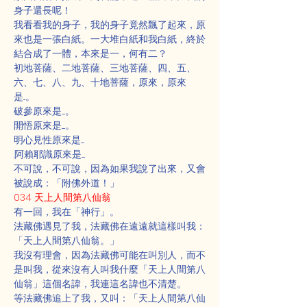
身子還長呢！
我看看我的身子，我的身子竟然飄了起來，原
來也是一張白紙。一大堆白紙和我白紙，終於
結合成了一體，本來是一，何有二？
初地菩薩、二地菩薩、三地菩薩、四、五、
六、七、八、九、十地菩薩，原來，原來
是...。
破參原來是.....。
開悟原來是.....。
明心見性原來是.....
.阿賴耶識原來是.....
不可說，不可說，因為如果我說了出來，又會
被說成：「附佛外道！」
034 天上人間第八仙翁
有一回，我在「神行」。
法藏佛遇見了我，法藏佛在遠遠就這樣叫我：
「天上人間第八仙翁。」
我沒有理會，因為法藏佛可能在叫別人，而不
是叫我，從來沒有人叫我什麼「天上人間第八
仙翁」這個名諱，我連這名諱也不清楚。
等法藏佛追上了我，又叫：「天上人間第八仙