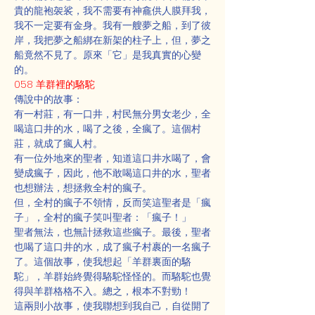
貴的龍袍袈裟，我不需要有神龕供人膜拜我，
我不一定要有金身。我有一艘夢之船，到了彼
岸，我把夢之船綁在新架的柱子上，但，夢之
船竟然不見了。原來「它」是我真實的心變
的。
058 羊群裡的駱駝
傳說中的故事：
有一村莊，有一口井，村民無分男女老少，全
喝這口井的水，喝了之後，全瘋了。這個村
莊，就成了瘋人村。
有一位外地來的聖者，知道這口井水喝了，會
變成瘋子，因此，他不敢喝這口井的水，聖者
也想辦法，想拯救全村的瘋子。
但，全村的瘋子不領情，反而笑這聖者是「瘋
子」，全村的瘋子笑叫聖者：「瘋子！」
聖者無法，也無計拯救這些瘋子。最後，聖者
也喝了這口井的水，成了瘋子村裹的一名瘋子
了。這個故事，使我想起「羊群裏面的駱
駝」，羊群始終覺得駱駝怪怪的。而駱駝也覺
得與羊群格格不入。總之，根本不對勁！
這兩則小故事，使我聯想到我自己，自從開了