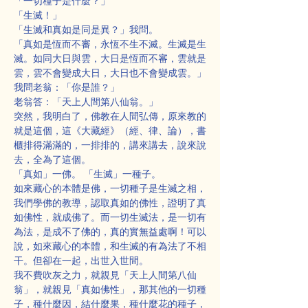
「一切種子是什麼？」
「生滅！」
「生滅和真如是同是異？」我問。
「真如是恆而不審，永恆不生不滅。生滅是生
滅。如同大日與雲，大日是恆而不審，雲就是
雲，雲不會變成大日，大日也不會變成雲。」
我問老翁：「你是誰？」
老翁答：「天上人間第八仙翁。」
突然，我明白了，佛教在人間弘傳，原來教的
就是這個，這《大藏經》（經、律、論），書
櫃排得滿滿的，一排排的，講來講去，說來說
去，全為了這個。
「真如」一佛。 「生滅」一種子。
如來藏心的本體是佛，一切種子是生滅之相，
我們學佛的教導，認取真如的佛性，證明了真
如佛性，就成佛了。而一切生滅法，是一切有
為法，是成不了佛的，真的實無益處啊！可以
說，如來藏心的本體，和生滅的有為法了不相
干。但卻在一起，出世入世間。
我不費吹灰之力，就親見「天上人間第八仙
翁」，就親見「真如佛性」，那其他的一切種
子，種什麼因，結什麼果，種什麼花的種子，