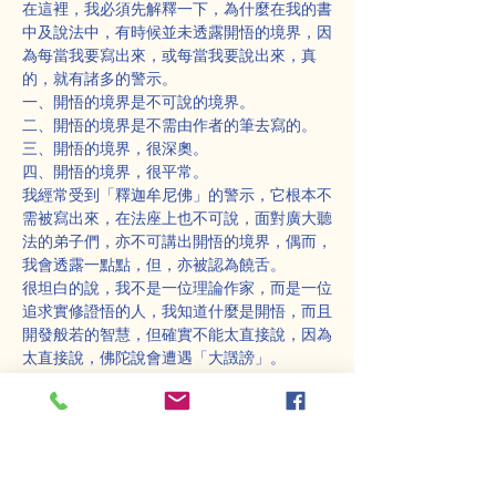
在這裡，我必須先解釋一下，為什麼在我的書
中及說法中，有時候並未透露開悟的境界，因
為每當我要寫出來，或每當我要說出來，真
的，就有諸多的警示。
一、開悟的境界是不可說的境界。
二、開悟的境界是不需由作者的筆去寫的。
三、開悟的境界，很深奧。
四、開悟的境界，很平常。
我經常受到「釋迦牟尼佛」的警示，它根本不
需被寫出來，在法座上也不可說，面對廣大聽
法的弟子們，亦不可講出開悟的境界，偶而，
我會透露一點點，但，亦被認為饒舌。
很坦白的說，我不是一位理論作家，而是一位
追求實修證悟的人，我知道什麼是開悟，而且
開發般若的智慧，但確實不能太直接說，因為
太直接說，佛陀說會遭遇「大譭謗」。
事實上，我確實明白本初的「覺」，認識本來
的面目。也證明了淨土，也進入「三昧」之
中，獲得了無窮的證量。我親見「無垢識」、
「清淨識」，明白自己過去、現在、未來的因
果。