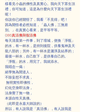
樣看見小蟲的佛性及真實心。我向天下眾生頂
禮，你可知道，這是為什麼向天下眾生頂禮
呢！
你說你已經開悟了，我看「不見得」吧！
因為開悟者必然知道，「蟲人佛，三無差
別。」在真實心看來，是平等平等。
086真活佛與假活佛
每天清晨第一件事，到了壇城，便換「淨瓶」
的水，有一杯水，是持到後院，供養鬼神及天
龍八部的；另外，有一杯水是灑淨及結界的；
最後一杯水，自己飲下，是供養自己的。
「淨瓶」的水，用完了。我就添水。
我唱念一偈：
絕學無為閒道人，
不除妄想不求真，
 無明實性即佛性，
幻化空身即法身，
法身覺了無一物，
本源自性天真佛。
（此即是永嘉大師說的）
所以，有人說我是「真活佛」，有人說我是