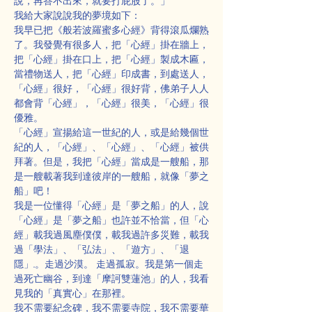
說，再答不出來，就要打屁股了。」
我給大家說說我的夢境如下：
我早已把《般若波羅蜜多心經》背得滾瓜爛熟
了。我發覺有很多人，把「心經」掛在牆上，
把「心經」掛在口上，把「心經」製成木匾，
當禮物送人，把「心經」印成書，到處送人，
「心經」很好，「心經」很好背，佛弟子人人
都會背「心經」，「心經」很美，「心經」很
優雅。
「心經」宣揚給這一世紀的人，或是給幾個世
紀的人，「心經」、「心經」、「心經」被供
拜著。但是，我把「心經」當成是一艘船，那
是一艘載著我到達彼岸的一艘船，就像「夢之
船」吧！
我是一位懂得「心經」是「夢之船」的人，說
「心經」是「夢之船」也許並不恰當，但「心
經」載我過風塵僕僕，載我過許多災難，載我
過「學法」、「弘法」、「遊方」、「退
隱」..。走過沙漠。 走過孤寂。我是第一個走
過死亡幽谷，到達「摩訶雙蓮池」的人，我看
見我的「真實心」在那裡。
我不需要紀念碑，我不需要寺院，我不需要華