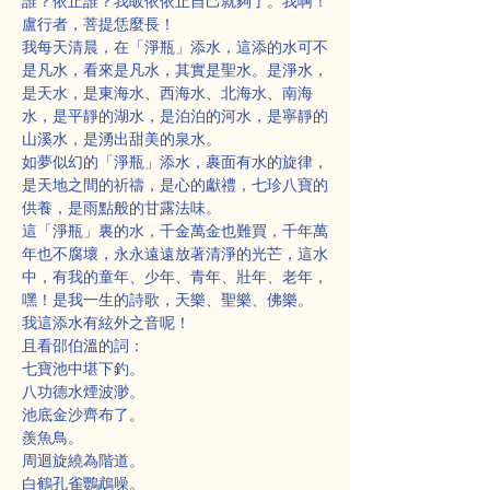
誰？依止誰？我皈依依止自己就夠了。我啊！
盧行者，菩提恁麼長！
我每天清晨，在「淨瓶」添水，這添的水可不
是凡水，看來是凡水，其實是聖水。是淨水，
是天水，是東海水、西海水、北海水、南海
水，是平靜的湖水，是泊泊的河水，是寧靜的
山溪水，是湧出甜美的泉水。
如夢似幻的「淨瓶」添水，裹面有水的旋律，
是天地之間的祈禱，是心的獻禮，七珍八寶的
供養，是雨點般的甘露法味。
這「淨瓶」裏的水，千金萬金也難買，千年萬
年也不腐壞，永永遠遠放著清淨的光芒，這水
中，有我的童年、少年、青年、壯年、老年，
嘿！是我一生的詩歌，天樂、聖樂、佛樂。
我這添水有絃外之音呢！
且看邵伯溫的詞：
七寶池中堪下釣。
八功德水煙波渺。
池底金沙齊布了。
羨魚鳥。
周迴旋繞為階道。
白鶴孔雀鸚鵡噪。