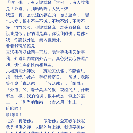
「假活佛」，有人說我是「附佛」，有人說我
是「外道」。我哈哈哈，大笑三聲。
我這「真」是永遠的存在的，從古至今，一變
也未變，根本不生不滅，不增不減，不垢不
淨，恆恆久久。你說我是真，本來就是真，你
說我是假，假的還是真，你說我附佛，是佛附
我，你說我外道，無內也無外。
看看我現前照見：
真活佛假活佛同一形影。我附著佛佛又附著
我。外道即內道內外合一。真心與妄心任運合
和。佛性與俗性兩相無差。
六祖惠能大師說：「惠能無伎倆，不斷百思
想，對境心數起，菩提恁麼長。」所以，我那
管什麼「真活佛」、「假活佛」，「附佛」、
「外道」的。老子高興的很，親證的人，什麼
都是一樣，我的悟境，根本就是「無上的無
上」，「和尚的和尚」（古來用「和上」）
哈哈哈！
嘻嘻嘻！
很多「真活佛」、「假活佛」全來皈依我呢！
我是活佛之師，人間的無上師。我還要皈依