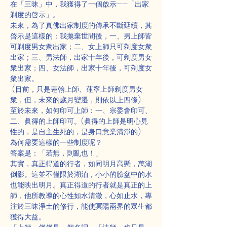
在「三昧」中，我獲得了一個啟示——「出家
剃度的啓示」。
未來，為了真佛出家制度的傳承不斷延續，其
啓示是這樣的：我拋棄世間後，一、男上師皆
可剃度男女衆出家；二、女上師只可剃度女衆
出家；三、男法師，出家十年後，可剃度男女
衆出家；四、女法師，出家十年後，可剃度女
衆出家。
 (目前，只是蓮翰上師、蓮寧上師剃度男女
衆，但，未來的歲月變遷，則依以上四條)
至於未來，如何印可上師：一、宗委會印可、
二、眞得的上師印可。(眞得的上師是明心見
性的，是自主生死的，是身口意業清淨的)
為何需要這樣的一些制度呢？
答案是：「若無，則亂也！」
其實，真正得道的行者，如同明月高懸，萬湖
倒影。這並不僅限於湖泊，小小的臉盆中的水
也能映出明月。真正得道的行者就是真正的上
師，他所教導的心性如水清澈，心如止水，專
注於三昧淨土的修行，能使冥陽兩界的眾生都
獲得大益。