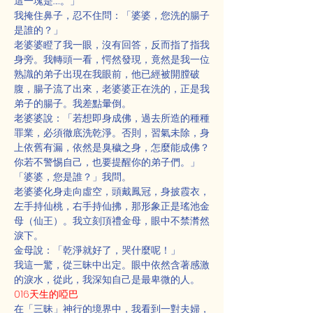
這一塊是……。」
我掩住鼻子，忍不住問：「婆婆，您洗的腸子
是誰的？」
老婆婆瞪了我一眼，沒有回答，反而指了指我
身旁。我轉頭一看，愕然發現，竟然是我一位
熟識的弟子出現在我眼前，他已經被開膛破
腹，腸子流了出來，老婆婆正在洗的，正是我
弟子的腸子。我差點暈倒。
老婆婆說：「若想即身成佛，過去所造的種種
罪業，必須徹底洗乾淨。否則，習氣未除，身
上依舊有漏，依然是臭穢之身，怎麼能成佛？
你若不警惕自己，也要提醒你的弟子們。」
「婆婆，您是誰？」我問。
老婆婆化身走向虛空，頭戴鳳冠，身披霞衣，
左手持仙桃，右手持仙拂，那形象正是瑤池金
母（仙王）。我立刻頂禮金母，眼中不禁潸然
淚下。
金母說：「乾淨就好了，哭什麼呢！」
我這一驚，從三昧中出定。眼中依然含著感激
的淚水，從此，我深知自己是最卑微的人。
016天生的啞巴
在「三昧」神行的境界中，我看到一對夫婦，