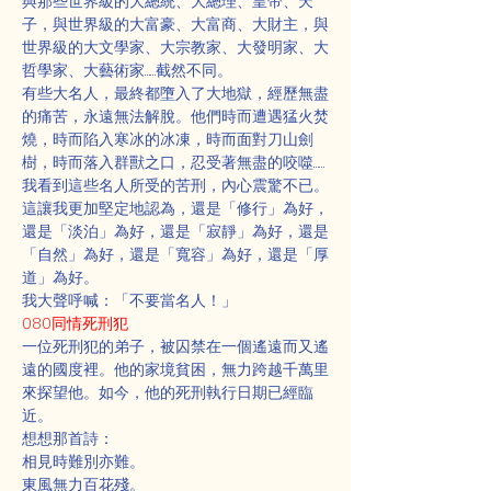
與那些世界級的大總統、大總理、皇帝、天
子，與世界級的大富豪、大富商、大財主，與
世界級的大文學家、大宗教家、大發明家、大
哲學家、大藝術家……截然不同。
有些大名人，最終都墮入了大地獄，經歷無盡
的痛苦，永遠無法解脫。他們時而遭遇猛火焚
燒，時而陷入寒冰的冰凍，時而面對刀山劍
樹，時而落入群獸之口，忍受著無盡的咬噬……
我看到這些名人所受的苦刑，內心震驚不已。
這讓我更加堅定地認為，還是「修行」為好，
還是「淡泊」為好，還是「寂靜」為好，還是
「自然」為好，還是「寬容」為好，還是「厚
道」為好。
我大聲呼喊：「不要當名人！」
080同情死刑犯
一位死刑犯的弟子，被囚禁在一個遙遠而又遙
遠的國度裡。他的家境貧困，無力跨越千萬里
來探望他。如今，他的死刑執行日期已經臨
近。
想想那首詩：
相見時難別亦難。
東風無力百花殘。