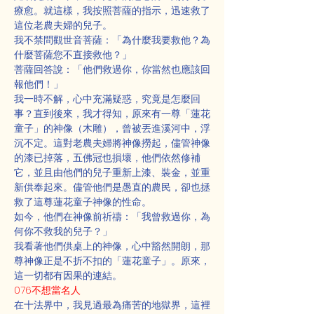
療愈。就這樣，我按照菩薩的指示，迅速救了
這位老農夫婦的兒子。
我不禁問觀世音菩薩：「為什麼我要救他？為
什麼菩薩您不直接救他？」
菩薩回答說：「他們救過你，你當然也應該回
報他們！」
我一時不解，心中充滿疑惑，究竟是怎麼回
事？直到後來，我才得知，原來有一尊「蓮花
童子」的神像（木雕），曾被丟進溪河中，浮
沉不定。這對老農夫婦將神像撈起，儘管神像
的漆已掉落，五佛冠也損壞，他們依然修補
它，並且由他們的兒子重新上漆、裝金，並重
新供奉起來。儘管他們是愚直的農民，卻也拯
救了這尊蓮花童子神像的性命。
如今，他們在神像前祈禱：「我曾救過你，為
何你不救我的兒子？」
我看著他們供桌上的神像，心中豁然開朗，那
尊神像正是不折不扣的「蓮花童子」。原來，
這一切都有因果的連結。
076不想當名人
在十法界中，我見過最為痛苦的地獄界，這裡