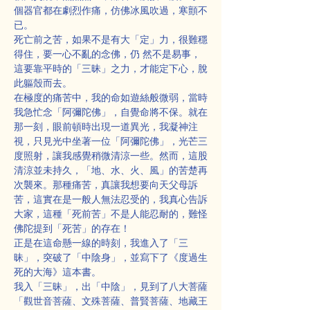
個器官都在劇烈作痛，仿佛冰風吹過，寒顫不
已。
死亡前之苦，如果不是有大「定」力，很難穩
得住，要一心不亂的念佛，仍 然不是易事，
這要靠平時的「三昧」之力，才能定下心，脫
此軀殼而去。
在極度的痛苦中，我的命如遊絲般微弱，當時
我急忙念「阿彌陀佛」，自覺命將不保。就在
那一刻，眼前頓時出現一道異光，我凝神注
視，只見光中坐著一位「阿彌陀佛」，光芒三
度照射，讓我感覺稍微清涼一些。然而，這股
清涼並未持久，「地、水、火、風」的苦楚再
次襲來。那種痛苦，真讓我想要向天父母訴
苦，這實在是一般人無法忍受的，我真心告訴
大家，這種「死前苦」不是人能忍耐的，難怪
佛陀提到「死苦」的存在！
正是在這命懸一線的時刻，我進入了「三
昧」，突破了「中陰身」，並寫下了《度過生
死的大海》這本書。
我入「三昧」，出「中陰」，見到了八大菩薩
「觀世音菩薩、文殊菩薩、普賢菩薩、地藏王