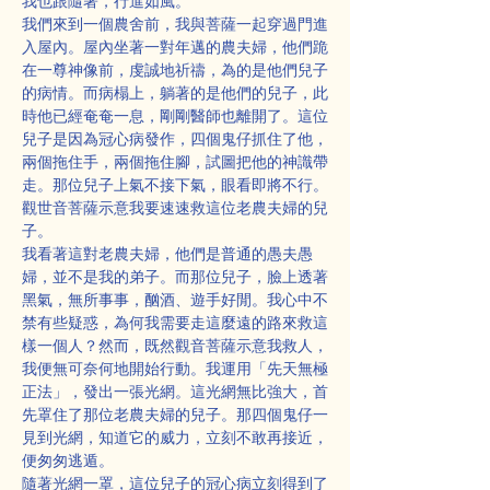
我也跟隨著，行進如風。
我們來到一個農舍前，我與菩薩一起穿過門進
入屋內。屋內坐著一對年邁的農夫婦，他們跪
在一尊神像前，虔誠地祈禱，為的是他們兒子
的病情。而病榻上，躺著的是他們的兒子，此
時他已經奄奄一息，剛剛醫師也離開了。這位
兒子是因為冠心病發作，四個鬼仔抓住了他，
兩個拖住手，兩個拖住腳，試圖把他的神識帶
走。那位兒子上氣不接下氣，眼看即將不行。
觀世音菩薩示意我要速速救這位老農夫婦的兒
子。
我看著這對老農夫婦，他們是普通的愚夫愚
婦，並不是我的弟子。而那位兒子，臉上透著
黑氣，無所事事，酗酒、遊手好閒。我心中不
禁有些疑惑，為何我需要走這麼遠的路來救這
樣一個人？然而，既然觀音菩薩示意我救人，
我便無可奈何地開始行動。我運用「先天無極
正法」，發出一張光網。這光網無比強大，首
先罩住了那位老農夫婦的兒子。那四個鬼仔一
見到光網，知道它的威力，立刻不敢再接近，
便匆匆逃遁。
隨著光網一罩，這位兒子的冠心病立刻得到了