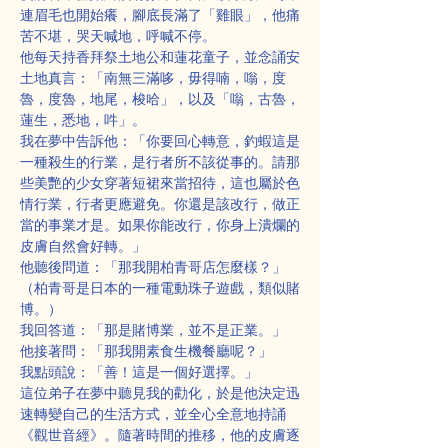
連眉毛也開始癢，腳底長滿了「雞眼」，他痛
苦不堪，哭天喊地，呼喊不停。
他每天持香拜祭土地公和蓮花童子，並念誦安
土地真言：「南無三滿哆，毋得喃，嗡，度
魯，度魯，地尾，梭哈」，以及「嗡，古魯，
蓮生，悉地，吽」。
我在夢中告訴他：「你要回心轉意，釣蝦這是
一種殺生的行業，是行者所不該從事的。請那
些美艷的少女穿著短裙來當招待，這也屬於色
情行業，行者更應避免。你還是該改行，做正
當的事業才是。如果你能改行，你身上潰爛的
皮膚自然會好轉。」
他聽後問道：「那我開柏青哥店怎麼樣？」
（柏青哥是日本的一種電動珠子遊戲，類似賭
博。）
我回答道：「那是賭博業，並不是正業。」
他接著問：「那我開素食生機餐廳呢？」
我點頭說：「善！這是一個好選擇。」
這位弟子在夢中聽見我的勸化，於是他決定迅
速轉變自己的生活方式，並全心全意地持誦
《觀世音經》。隨著時間的推移，他的皮膚逐