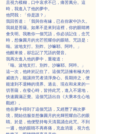
且視力模糊，口中哀求不已，痛苦萬分。這
時，我進入了他的夢中。
他問我：「你是誰？」
我回答道：「我與你有緣，已在你家中許久。
我就是菩薩。如果不是來到這裡，你的眼睛將
會失明。我教你一個咒語，你必須記住，念咒
時，想像圓月的光芒照耀你的眼睛。咒語是：
嗡。波地支打。別炸。沙嘛耶。阿吽。」
他醒來後，卻忘記了咒語的聲音。
我再次進入他的夢中，重複道：
「嗡。波地支打。別炸。沙嘛耶。阿吽。」
這一次，他終於記住了。這個咒語擁有極大的
威德力，能讓持咒者清淨身心。長期持之，便
能達到不退轉的境界。過去、現在和未來的一
切菩薩，在發心時，皆持此咒，進入不退地，
快速圓滿正覺。這個咒語出自《大乘本生心地
觀經》。
他在夢中得到了這個咒語，又經歷了兩次夢
境，開始信服並想像圓月的光輝照耀自己的眼
睛。於是，他便堅持每天清晨誦念此咒。不到
一週，他的眼睛不再疼痛，充血消退，視力也