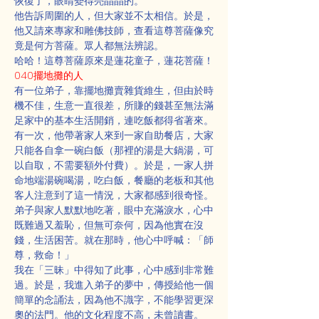
恢復了，眼睛變得亮晶晶的。
他告訴周圍的人，但大家並不太相信。於是，
他又請來專家和雕佛技師，查看這尊菩薩像究
竟是何方菩薩。眾人都無法辨認。
哈哈！這尊菩薩原來是蓮花童子，蓮花菩薩！
040擺地攤的人
有一位弟子，靠擺地攤賣雜貨維生，但由於時
機不佳，生意一直很差，所賺的錢甚至無法滿
足家中的基本生活開銷，連吃飯都得省著來。
有一次，他帶著家人來到一家自助餐店，大家
只能各自拿一碗白飯（那裡的湯是大鍋湯，可
以自取，不需要額外付費）。於是，一家人拼
命地端湯碗喝湯，吃白飯，餐廳的老板和其他
客人注意到了這一情況，大家都感到很奇怪。
弟子與家人默默地吃著，眼中充滿淚水，心中
既難過又羞恥，但無可奈何，因為他實在沒
錢，生活困苦。就在那時，他心中呼喊：「師
尊，救命！」
我在「三昧」中得知了此事，心中感到非常難
過。於是，我進入弟子的夢中，傳授給他一個
簡單的念誦法，因為他不識字，不能學習更深
奧的法門。他的文化程度不高，未曾讀書。