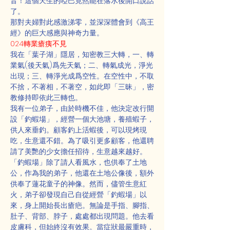
音！這個天生的啞巴竟然能在落水後開口說話
了。
那對夫婦對此感激涕零，並深深體會到《高王
經》的巨大感應與神奇力量。
024轉業瘡痍不見
我在「葉子湖」隱居，知密教三大轉，一、轉
業氣(後天氣)爲先天氣；二、轉氣成光，淨光
出現；三、轉淨光成爲空性。在空性中，不取
不捨，不著相，不著空，如此即「三昧」，密
教修持即依此三轉也。
我有一位弟子，由於時機不佳，他決定改行開
設「釣蝦場」，經營一個大池塘，養殖蝦子，
供人來垂釣。顧客釣上活蝦後，可以現烤現
吃，生意還不錯。為了吸引更多顧客，他還聘
請了美艷的少女擔任招待，生意越來越好。
「釣蝦場」除了請人看風水，也供奉了土地
公，作為我的弟子，他還在土地公像後，額外
供奉了蓮花童子的神像。然而，儘管生意紅
火，弟子卻發現自己自從經營「釣蝦場」以
來，身上開始長出瘡疤。無論是手指、腳指、
肚子、背部、脖子，處處都出現問題。他去看
皮膚科，但始終沒有效果。當症狀最嚴重時，