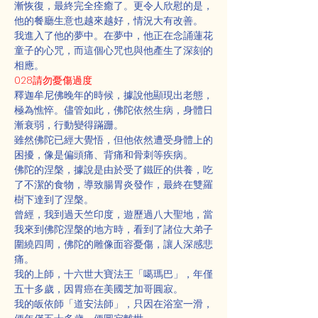
漸恢復，最終完全痊癒了。更令人欣慰的是，
他的餐廳生意也越來越好，情況大有改善。
我進入了他的夢中。在夢中，他正在念誦蓮花
童子的心咒，而這個心咒也與他產生了深刻的
相應。
028請勿憂傷過度
釋迦牟尼佛晚年的時候，據說他顯現出老態，
極為憔悴。儘管如此，佛陀依然生病，身體日
漸衰弱，行動變得蹣跚。
雖然佛陀已經大覺悟，但他依然遭受身體上的
困擾，像是偏頭痛、背痛和骨刺等疾病。
佛陀的涅槃，據說是由於受了鐵匠的供養，吃
了不潔的食物，導致腸胃炎發作，最終在雙羅
樹下達到了涅槃。
曾經，我到過天竺印度，遊歷過八大聖地，當
我來到佛陀涅槃的地方時，看到了諸位大弟子
圍繞四周，佛陀的雕像面容憂傷，讓人深感悲
痛。
我的上師，十六世大寶法王「噶瑪巴」，年僅
五十多歲，因胃癌在美國芝加哥圓寂。
我的皈依師「道安法師」，只因在浴室一滑，