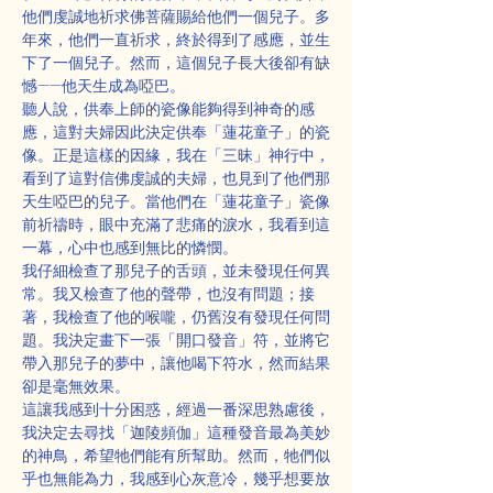
他們虔誠地祈求佛菩薩賜給他們一個兒子。多
年來，他們一直祈求，終於得到了感應，並生
下了一個兒子。然而，這個兒子長大後卻有缺
憾——他天生成為啞巴。
聽人說，供奉上師的瓷像能夠得到神奇的感
應，這對夫婦因此決定供奉「蓮花童子」的瓷
像。正是這樣的因緣，我在「三昧」神行中，
看到了這對信佛虔誠的夫婦，也見到了他們那
天生啞巴的兒子。當他們在「蓮花童子」瓷像
前祈禱時，眼中充滿了悲痛的淚水，我看到這
一幕，心中也感到無比的憐憫。
我仔細檢查了那兒子的舌頭，並未發現任何異
常。我又檢查了他的聲帶，也沒有問題；接
著，我檢查了他的喉嚨，仍舊沒有發現任何問
題。我決定畫下一張「開口發音」符，並將它
帶入那兒子的夢中，讓他喝下符水，然而結果
卻是毫無效果。
這讓我感到十分困惑，經過一番深思熟慮後，
我決定去尋找「迦陵頻伽」這種發音最為美妙
的神鳥，希望牠們能有所幫助。然而，牠們似
乎也無能為力，我感到心灰意冷，幾乎想要放