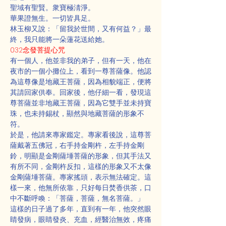
聖域有聖賢。衆寶極淸淨。
華果證無生。一切皆具足。
林玉柳又說：「留我於世間，又有何益？」最
終，我只能將一朵蓮花送給她。
032念發菩提心咒
有一個人，他並非我的弟子，但有一天，他在
夜市的一個小攤位上，看到一尊菩薩像。他認
為這尊像是地藏王菩薩，因為相貌端正，便將
其請回家供奉。回家後，他仔細一看，發現這
尊菩薩並非地藏王菩薩，因為它雙手並未持寶
珠，也未持錫杖，顯然與地藏菩薩的形象不
符。
於是，他請來專家鑑定。專家看後說，這尊菩
薩戴著五佛冠，右手持金剛杵，左手持金剛
鈴，明顯是金剛薩埵菩薩的形象，但其手法又
有所不同，金剛杵反扣，這樣的形象又不太像
金剛薩埵菩薩。專家搖頭，表示無法確定。這
樣一來，他無所依靠，只好每日焚香供茶，口
中不斷呼喚：「菩薩，菩薩，無名菩薩。」
這樣的日子過了多年，直到有一年，他突然眼
睛發病，眼睛發炎、充血，經醫治無效，疼痛