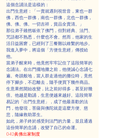
這個念誦法是這樣的：
出門生意經：「一賣就遇到視世音，東也一群
佛，西也一群佛，南也一群佛，北也一群佛，
佛。佛。佛。一切吉祥，貨品全賣清。」
那位弟子雖然皈依了佛門，但對經典、法門、
咒語都不熟悉，什麼也不會。然而，他家的生
活日益困窘，已經到了三餐難以維繫的地步。
我進入夢中，將這個「方便生意經」傳授給
他。
當弟子醒來時，他竟然牢牢記住了這段簡單的
念誦法。在出門擺地攤之前，他便誠心念誦七
遍。奇蹟般地，當人群走過他的攤位時，竟然
停下腳步，不忍離去，隨手便買下幾件商品。
生意果然開始改變，比之前好得多，甚至好幾
倍。他越是勤誦，生意便越來越好。這段簡單
易記的「出門生意經」，成了他最喜歡的法
門，他發現，菩薩與佛陀就是這麼方便、慈
悲，隨緣救助眾生。
如此，弟子終於感受到法門的力量，並且通過
這份簡單的念誦，改變了自己的命運。
042眞佛出家制度