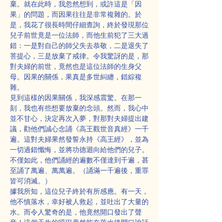
棄。就在此時，我忽然想到，或許這是「因
果」的問題，而因果往往是非常複雜的。於
是，我花了很長時間仔細查詢，終於發現那位
兒子前世竟是一位法師，而他生前犯了三大過
錯：一是對自己的師父失去恭敬，二是退失了
菩提心，三是放棄了戒律。令我驚訝的是，那
對夫婦的前世，竟然也是這位法師的生身父
母。因果的關係，果真是多世糾纏，錯綜複
雜。
見到這樣的因果關係，我深感震驚。在那一
刻，我也有些想要放棄的念頭。然而，我心中
並不甘心，決定再次入夢，對那對夫婦提出建
議，勸他們誠心念誦《高王觀世音真經》一千
遍。這對夫婦果然發誓永持《高王經》，並為
一切過錯懺悔，並將功德迴向給他們的兒子。
不僅如此，他們誦經的遍數不僅達到千遍，甚
至誦了萬遍、萬萬遍。（誦滿一千遍後，重罪
皆可消滅。）
據我所知，這位兒子終於有所感應。有一天，
他不慎落水，幸好被人救起，並吐出了大量的
水。而令人驚奇的是，他竟然開口發出了聲