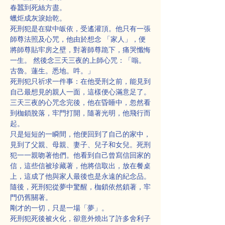
春蠶到死絲方盡。
蠟炬成灰淚始乾。
死刑犯是在獄中皈依，受遙灌頂。他只有一張
師尊法照及心咒，他由於想念 「家人」，便
將師尊貼牢房之壁，對著師尊跪下，痛哭懺悔
一生。 然後念三天三夜的上師心咒：「嗡。
古魯。蓮生。悉地。吽。」
死刑犯只祈求一件事：在他受刑之前，能見到
自己最想見的親人一面，這樣便心滿意足了。
三天三夜的心咒念完後，他在昏睡中，忽然看
到枷鎖脫落，牢門打開，隨著光明，他飛行而
起。
只是短短的一瞬間，他便回到了自己的家中，
見到了父親、母親、妻子、兒子和女兒。死刑
犯一一親吻著他們。他看到自己曾寫信回家的
信，這些信被珍藏著，他將信取出，放在餐桌
上，這成了他與家人最後也是永遠的紀念品。
隨後，死刑犯從夢中驚醒，枷鎖依然鎖著，牢
門仍舊關著。
剛才的一切，只是一場「夢」。
死刑犯死後被火化，卻意外燒出了許多舍利子