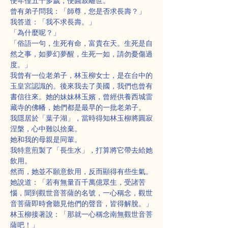
便年僅五十多歲，便圓寂離世。
曾有弟子問我：「師尊，您是否求長壽？」
我答道：「我不求長壽。」
「為什麼呢？」
「俗語一句，生死有命，富貴在天。生死是自
然之事，如夢幻夢醒，生死一如，請勿憂傷過
度。」
我曾有一位老弟子，林玉柳女士，是在台中的
玉皇宮認識的。後來我去了美國，我們也曾有
書信往來。她的妹妹林玉嬪，曾經供養西城雷
藏寺的佛幡，她們都是最早的一批老弟子。
我隱居於「葉子湖」，當時得知林玉柳將圓寂
涅槃，心中難以捨棄。
她和我的母親是同輩。
我特意煎製了「長生水」，打算將它帶去給她
飲用。
然而，她並不願意飲用，反而顯得有些生氣。
她說道：「若有無量百千萬億眾生，受諸苦
惱，聞到觀世音菩薩的名號，一心稱念，觀世
音菩薩即時會聽見他們的聲音，皆得解脫。」
林玉柳接著說：「那就一心稱念南無觀世音菩
薩吧！」