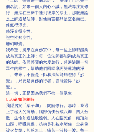
「上師」僅僅是一個名詞，「法師」也只是一
個名詞。如果一個人內心不誠，無法專注於修
行，無法在三昧中達到彼岸的淨土，那麼無論
是上師還是法師，對他而言都只是空名而已。
修氣得淨光。
修淨光得空性。
證空性知空性。
離幻即覺。
我希望，將來在眞佛宗中，每一位上師都能夠
成為真正的上師；每一位法師都能夠成為真正
的法師。依照菩薩的六度萬行，普遍隨順一切
眾生的根性，幫助他們回歸摩訶雙蓮池的淨
土。未來，不僅是上師和法師能夠證得「妙
覺」，只要是眞佛的行者，皆能證得「妙
覺」。
這一切，正是因為我們不捨一個眾生！
056命如遊絲時
我隱居於「葉子湖」，閉關修行。那時，我遇
上了極大的病劫，腦部仿佛分成八瓣，四大分
散，生命如遊絲般脆弱。人在臨死前，頭頂如
山壓，呼吸急促，彷彿鼻孔被水堵住，全身像
被火焚燒，煎熬無止，痛苦一波接一波。每一