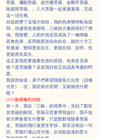
菩薩、彌勒菩薩、虛空藏菩薩、金剛手菩薩、
除蓋障菩薩。」八大菩薩一起來護著我，完成
這一項任務。
自從經歷了這場大病劫，我的色身變得較為虛
弱，但儘管色身變弱，三昧的力量卻得到了增
強。我發覺，人的外殼反而成為了一種障礙，
若無色身，反而能更加自由自在，能往十方三
世遨遊，變得更加自主、更能自知、自明，也
更能度化眾生。
這正是我想要拋棄色身的原因。色身是否保
留？是否拋棄？這是我目前正在認真考慮的問
題。
我當然知道，弟子們希望我能長久住世（請佛
住世），但，我若留在世間，又能做些什麼
呢？
066修佛像的功德
有一天，我在「三昧」的境界中，見到了觀世
音菩薩的顯現。菩薩示意要帶我遠行，我不知
前方將會發生什麼事，只是默默地隨著菩薩
走。菩薩的飛行速度非常快，甚至沒有說一句
話。菩薩行過山河大地，步伐如急速的星火，