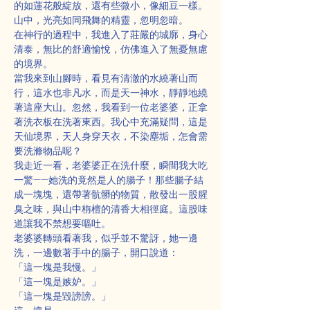
的如蓮花般綻放，還有些微小，像細豆一樣。
山中，光亮如同飛舞的精靈，忽明忽暗。
在神行的過程中，我進入了莊嚴的城廓，身心
清泰，無比的舒適愉悅，仿佛進入了無憂無慮
的境界。
當我來到山腳時，看見有清澈的水繞著山而
行，這水也非凡水，而是天一神水，靜靜地繞
著這座大山。忽然，我看到一位老婆婆，正拿
著洗衣板在洗著東西。我心中充滿疑問，這是
天仙境界，天人身穿天衣，不染塵垢，怎會需
要洗滌物品呢？
我走近一看，老婆婆正在洗什麼，瞬間我大吃
一驚——她洗的竟然是人的腸子！那些腸子結
成一塊塊，還帶著骯髒的物質，散發出一股腥
臭之味，與山中栴檀的清香大相徑庭。這股味
道讓我不禁想要嘔吐。
老婆婆轉頭看著我，似乎並不驚訝，她一邊
洗，一邊數著手中的腸子，開口說道：
「這一塊是我慢。」
「這一塊是嫉妒。」
「這一塊是毀謗謗。」