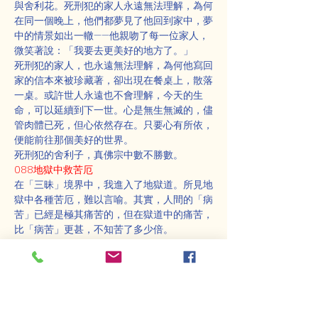
與舍利花。死刑犯的家人永遠無法理解，為何
在同一個晚上，他們都夢見了他回到家中，夢
中的情景如出一轍——他親吻了每一位家人，
微笑著說：「我要去更美好的地方了。」
死刑犯的家人，也永遠無法理解，為何他寫回
家的信本來被珍藏著，卻出現在餐桌上，散落
一桌。或許世人永遠也不會理解，今天的生
命，可以延續到下一世。心是無生無滅的，儘
管肉體已死，但心依然存在。只要心有所依，
便能前往那個美好的世界。
死刑犯的舍利子，真佛宗中數不勝數。
088地獄中救苦厄
在「三昧」境界中，我進入了地獄道。所見地
獄中各種苦厄，難以言喻。其實，人間的「病
苦」已經是極其痛苦的，但在獄道中的痛苦，
比「病苦」更甚，不知苦了多少倍。
我看見兩座巨大的山脈，宛如一條狹縫，其中
夾著一名犯人。兩座大山逐漸靠近，將那犯人
夾住。隨著一聲慘烈的尖叫，犯人被夾死，化
為肉醬，慘狀不忍直視。過了一會兒，兩座大
山移開，那犯人竟「哦然」復活。兩座大山再