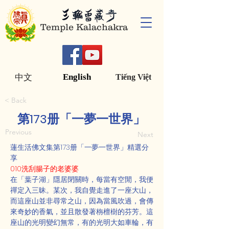
Temple Kalachakra
English
中文
Tiếng Việt
< Back
第173册「一夢一世界」
Previous
Next
蓮生活佛文集第173册「一夢一世界」精選分
享
010洗刮腸子的老婆婆
在「葉子湖」隱居閉關時，每當有空閒，我便
禪定入三昧。某次，我自覺走進了一座大山，
而這座山並非尋常之山，因為當風吹過，會傳
來奇妙的香氣，並且散發著栴檀樹的芬芳。這
座山的光明變幻無常，有的光明大如車輪，有