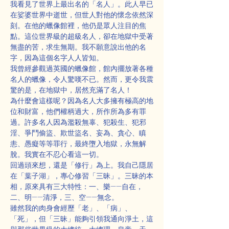
我看見了世界上最出名的「名人」。此人早已
在娑婆世界中逝世，但世人對他的懷念依然深
刻。在他的蠟像館裡，他仍是眾人注目的焦
點。這位世界級的超級名人，卻在地獄中受著
無盡的苦，求生無期。我不願意說出他的名
字，因為這個名字人人皆知。
我曾經參觀過英國的蠟像館，館內擺放著各種
名人的蠟像，令人驚嘆不已。然而，更令我震
驚的是，在地獄中，居然充滿了名人！
為什麼會這樣呢？因為名人大多擁有極高的地
位和財富，他們權柄過大，所作所為多有罪
過。許多名人因為濫殺無辜、犯殺生、犯邪
淫、爭鬥偷盜、欺世盜名、妄為、貪心、瞋
恚、愚癡等等罪行，最終墮入地獄，永無解
脫。我實在不忍心看這一切。
回過頭來想，還是「修行」為上。我自己隱居
在「葉子湖」，專心修習「三昧」。三昧的本
相，原來具有三大特性：一、樂——自在，
二、明——清淨，三、空——無念。
雖然我的肉身會經歷「老」、「病」、
「死」，但「三昧」能夠引領我通向淨土，這