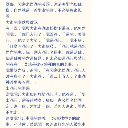
憂傷。閃密米西湖的黃昏，沐浴著聖光如佛
樣；自然就是一首聖潔的歌，不必雙眸來觀
看。
大衛的幽默與啟示
有一回，我與大衛在湖邊松樹下乘涼，他忽然
問我：「你已入籍？」我回答：「是的，美國
籍。」他哈哈大笑：「我是溺籍。」我不解：
「什麼叫溺籍？」大衛解釋：「溺籍就是溺水
而亡的鬼，統一列入溺籍名冊中。你是活佛，
知道佛教的六道輪迴，但未必知道溺籍與焚籍
的存在——焚籍是被火燒死的鬼的名冊。」
我驚訝之餘，追問：「在閃密米西湖，溺籍人
數有多少？」大衛答：「百二十五人，全由湖
神沙里夫管理。」
出溺籍的困局
當我問起大衛如何脫離溺籍時，他答道：「要
出溺籍，需等待替身，猶如一家公司名額固
定，進一個，才能走一個。若無人進來，誰也
不能走。」
這讓我想起中國的傳說——水鬼找替身的故
事。小時候，曾聽聞一位河邊打水的人被水中