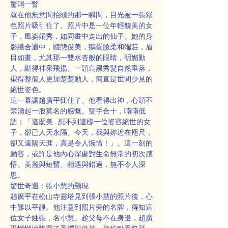
驚鴻一瞥
就在他無意間抬頭的那一瞬間，目光被一張彩
色照片吸引住了。照片中是一位年輕貌美的女
子，風姿娟秀，如同畫中走出的仙子。她的身
影纖合適中，體態俊美，鵝蛋臉柔和端莊，眉
目如畫，尤其那一雙水杏般的眼睛，明媚動
人，顯得神采飛揚。一頭烏黑秀髮自然垂落，
襯得整個人更加楚楚動人，簡直是世間少見的
絕世姿色。
這一幕讓趙廣平怔住了。他看得出神，心頭不
禁湧起一股莫名的感慨。雙手合十，喃喃低
語：「這麼美……想不到這樣一位姿容絕世的女
子，卻已人天永隔。今天，我與妳近在咫尺，
卻又遠隔天涯，真是令人惋惜！」。這一刻的
動容，或許是他內心深處對生命無常的初次感
悟。美麗與短暫、相遇與錯過，無不令人深
思。
驚世奇遇：張小慧的顯現
趙廣平在松山寺靈塔見到張小慧的照片後，心
中難以平靜。他注意到照片旁的名牌，得知這
位女子姓張，名小慧。趁父母不在身邊，趙廣