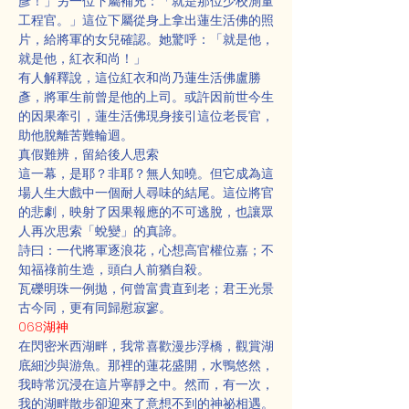
彥！」另一位下屬補充：「就是那位少校測量
工程官。」這位下屬從身上拿出蓮生活佛的照
片，給將軍的女兒確認。她驚呼：「就是他，
就是他，紅衣和尚！」
有人解釋說，這位紅衣和尚乃蓮生活佛盧勝
彥，將軍生前曾是他的上司。或許因前世今生
的因果牽引，蓮生活佛現身接引這位老長官，
助他脫離苦難輪迴。
真假難辨，留給後人思索
這一幕，是耶？非耶？無人知曉。但它成為這
場人生大戲中一個耐人尋味的結尾。這位將官
的悲劇，映射了因果報應的不可逃脫，也讓眾
人再次思索「蛻變」的真諦。
詩曰：一代將軍逐浪花，心想高官權位嘉；不
知福祿前生造，頭白人前猶自殺。
瓦礫明珠一例拋，何曾富貴直到老；君王光景
古今同，更有同歸慰寂寥。
068湖神
在閃密米西湖畔，我常喜歡漫步浮橋，觀賞湖
底細沙與游魚。那裡的蓮花盛開，水鴨悠然，
我時常沉浸在這片寧靜之中。然而，有一次，
我的湖畔散步卻迎來了意想不到的神祕相遇。