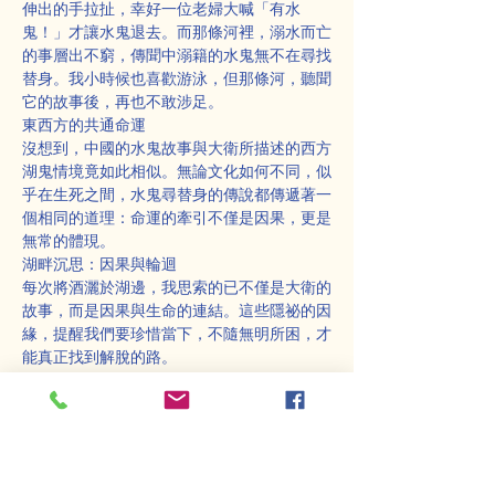
伸出的手拉扯，幸好一位老婦大喊「有水
鬼！」才讓水鬼退去。而那條河裡，溺水而亡
的事層出不窮，傳聞中溺籍的水鬼無不在尋找
替身。我小時候也喜歡游泳，但那條河，聽聞
它的故事後，再也不敢涉足。
東西方的共通命運
沒想到，中國的水鬼故事與大衛所描述的西方
湖鬼情境竟如此相似。無論文化如何不同，似
乎在生死之間，水鬼尋替身的傳說都傳遞著一
個相同的道理：命運的牽引不僅是因果，更是
無常的體現。
湖畔沉思：因果與輪迴
每次將酒灑於湖邊，我思索的已不僅是大衛的
故事，而是因果與生命的連結。這些隱祕的因
緣，提醒我們要珍惜當下，不隨無明所困，才
能真正找到解脫的路。
我半開玩笑地問大衛：「你會找我當替身
嗎？」他爽朗地笑了：「哈哈！怎麼可能，你
是活佛，全身有光，護法成群。我若非得你應
允，根本無法靠近你。」
我追問：「那第一次你顯影於水中呢？」他回