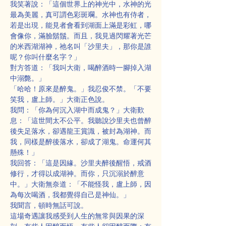
我笑著說：「這個世界上的神光中，水神的光
最為美麗，真可謂色彩斑斕。水神也有侍者，
若是出現，能見者會看到湖面上滿是彩虹，哪
會像你，滿臉鬍鬚。而且，我見過閃耀著光芒
的米西湖湖神，祂名叫「沙里夫」，那你是誰
呢？你叫什麼名字？」
對方答道：「我叫大衛，喝醉酒時一腳掉入湖
中溺斃。」
「哈哈！原來是醉鬼。」我忍俊不禁。「不要
笑我，盧上師。」大衛正色說。
我問：「你為何沉入湖中而成鬼？」大衛歎
息：「這世間太不公平。我聽說沙里夫也曾醉
後失足落水，卻遇龍王賞識，被封為湖神。而
我，同樣是醉後落水，卻成了湖鬼。命運何其
懸殊！」
我回答：「這是因緣。沙里夫醉後醒悟，戒酒
修行，才得以成湖神。而你，只沉溺於醉意
中。」大衛無奈道：「不能怪我，盧上師，因
為每次喝酒，我都覺得自己是神仙。」
我聞言，頓時無話可說。
這場奇遇讓我感受到人生的無常與因果的深