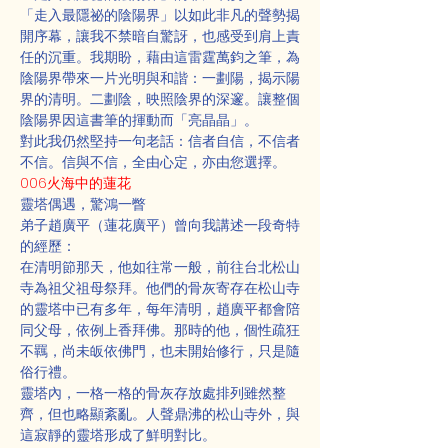
「走入最隱祕的陰陽界」以如此非凡的聲勢揭
開序幕，讓我不禁暗自驚訝，也感受到肩上責
任的沉重。我期盼，藉由這雷霆萬鈞之筆，為
陰陽界帶來一片光明與和諧：一劃陽，揭示陽
界的清明。二劃陰，映照陰界的深邃。讓整個
陰陽界因這書筆的揮動而「亮晶晶」。
對此我仍然堅持一句老話：信者自信，不信者
不信。信與不信，全由心定，亦由您選擇。
006火海中的蓮花
靈塔偶遇，驚鴻一瞥
弟子趙廣平（蓮花廣平）曾向我講述一段奇特
的經歷：
在清明節那天，他如往常一般，前往台北松山
寺為祖父祖母祭拜。他們的骨灰寄存在松山寺
的靈塔中已有多年，每年清明，趙廣平都會陪
同父母，依例上香拜佛。那時的他，個性疏狂
不羈，尚未皈依佛門，也未開始修行，只是隨
俗行禮。
靈塔內，一格一格的骨灰存放處排列雖然整
齊，但也略顯紊亂。人聲鼎沸的松山寺外，與
這寂靜的靈塔形成了鮮明對比。