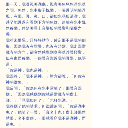
那一天，我凝視著湖底，觀察著魚兒悠游水草
之間。忽然，水中影子恍動，一張透明的臉浮
現，有眼、耳、鼻、口，卻如水晶般清澈，我
甚至能透過它看到下方的魚群。這臉在水中飄
然移動，伴隨著爵士音樂般的聲響和蘭麝之
香。
我並未驚慌，只靜靜站立，確定那不是我的倒
影。因為我沒有鬍鬢，也沒有頭髮。我走回雷
藏寺的方向，卻突然感覺到身旁草沙聲輕響，
似有東西移動。一個聲音靠近我的耳際，低語
道：
「你是神，我也是神。」
我回答：「我不是神。」對方卻說：「但你有
神的徵象。」
我反問：「你為何在水中露臉？」那聲音回
應：「因為我感應到你就是雷藏寺的盧上
師。」「見我如何？」「乞杯水酒。」
我答應了他的請求，但繼續追問：「你是湖中
鬼？」他笑了一聲：「真名士也！盧上師果然
慧眼，名不虛傳，一眼就看穿我不是湖神，而
是鬼。」