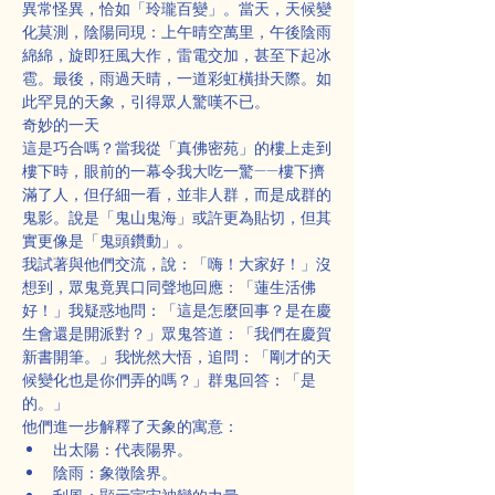
異常怪異，恰如「玲瓏百變」。當天，天候變
化莫測，陰陽同現：上午晴空萬里，午後陰雨
綿綿，旋即狂風大作，雷電交加，甚至下起冰
雹。最後，雨過天晴，一道彩虹橫掛天際。如
此罕見的天象，引得眾人驚嘆不已。
奇妙的一天
這是巧合嗎？當我從「真佛密苑」的樓上走到
樓下時，眼前的一幕令我大吃一驚——樓下擠
滿了人，但仔細一看，並非人群，而是成群的
鬼影。說是「鬼山鬼海」或許更為貼切，但其
實更像是「鬼頭鑽動」。
我試著與他們交流，說：「嗨！大家好！」沒
想到，眾鬼竟異口同聲地回應：「蓮生活佛
好！」我疑惑地問：「這是怎麼回事？是在慶
生會還是開派對？」眾鬼答道：「我們在慶賀
新書開筆。」我恍然大悟，追問：「剛才的天
候變化也是你們弄的嗎？」群鬼回答：「是
的。」
他們進一步解釋了天象的寓意：
出太陽：代表陽界。
陰雨：象徵陰界。