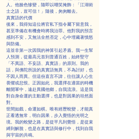
人。他臉色慘變，隨即以嘲笑掩飾：「江湖術
士之語，豈可信！」隨後，匆匆離去。
真實語的代價
後來，我得知這位將官私下指令屬下留意我，
甚至準備在有機會時將我治罪。他對我的預言
感到不安，又無法全然否定，心中埋藏著憤怒
與防備。
這並非第一次因我的神算引起矛盾。我一生幫
人預測，從最高元首到普通百姓，始終堅守
「不異語、不妄語、真實語」的原則。我的
話，與佛陀所說的真實語無異，不為討好，也
不因人而異。但這份直言不諱，往往讓人心生
畏懼或忿恨。正因如此，我選擇在適當的時機
離開軍中，遠赴異國他鄉，自我流浪。這是我
對自身命運的主動選擇，也是對因果的坦然面
對。
世間如戲，命運如棋。唯有經歷蛻變，才能真
正看透無常，明白因果，步入覺悟的光明之
境。我的蛻變之路，是從平凡到覺悟，是從束
縛到解脫，也是在真實語與修行中，找到自我
與宇宙的共鳴。