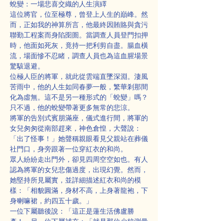
蛻變：一場悲喜交織的人生演繹
這位將官，位至極尊，曾登上人生的巔峰。然
而，正如我的神算所言，他最終因賄賂與貪污
聯勤工程案而身陷囹圄。當調查人員登門扣押
時，他面如死灰，竟持一把利剪自盡。腸血橫
流，場面慘不忍睹，調查人員也為這血腥場景
驚駭退避。
位極人臣的將軍，就此從雲端直墜深淵。淒風
苦雨中，他的人生如同春夢一般，繁華剎那間
化為虛無。這不是另一種形式的「蛻變」嗎？
只不過，他的蛻變帶著更多無常的悲涼。
將軍的告別式賓朋滿座，儀式進行間，將軍的
女兒匆匆從南部趕來，神色倉惶，大聲說：
「出了怪事！」她聲稱親眼看見父親站在葬儀
社門口，身旁跟著一位穿紅衣的和尚。
眾人紛紛走出門外，卻見四周空空如也。有人
認為將軍的女兒悲傷過度，出現幻覺。然而，
她堅持所見屬實，並詳細描述紅衣和尚的模
樣：「相貌圓滿，身材不高，上身著龍袍，下
身喇嘛裙，約四五十歲。」
一位下屬聽後說：「這正是蓮生活佛盧勝