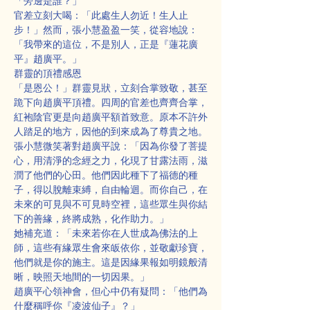
「旁邊是誰？」
官差立刻大喝：「此處生人勿近！生人止
步！」然而，張小慧盈盈一笑，從容地說：
「我帶來的這位，不是別人，正是『蓮花廣
平』趙廣平。」
群靈的頂禮感恩
「是恩公！」群靈見狀，立刻合掌致敬，甚至
跪下向趙廣平頂禮。四周的官差也齊齊合掌，
紅袍陰官更是向趙廣平額首致意。原本不許外
人踏足的地方，因他的到來成為了尊貴之地。
張小慧微笑著對趙廣平說：「因為你發了菩提
心，用清淨的念經之力，化現了甘露法雨，滋
潤了他們的心田。他們因此種下了福德的種
子，得以脫離束縛，自由輪迴。而你自己，在
未來的可見與不可見時空裡，這些眾生與你結
下的善緣，終將成熟，化作助力。」
她補充道：「未來若你在人世成為佛法的上
師，這些有緣眾生會來皈依你，並敬獻珍寶，
他們就是你的施主。這是因緣果報如明鏡般清
晰，映照天地間的一切因果。」
趙廣平心領神會，但心中仍有疑問：「他們為
什麼稱呼你『凌波仙子』？」