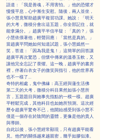
語道：「我是善魂，不用害怕。」他的恐懼才
慢慢平息，心中漸生安慰。隨後，兩人並坐，
張小慧竟幫助趙廣平複習功課。她說：「明天
的大考，微積分會出這五題，你全部記住，就
能拿滿分。」趙廣平半信半疑：「真的？」張
小慧依偎著他，輕聲回應：「當然是真的。」
當趙廣平問她如何知道試題，張小慧嫣然一
笑，答道：「因為我是鬼！」這簡單的回答讓
趙廣平再次驚恐，但懷中傳來的溫香玉軟，又
讓他完全忘記了畏懼。這一晚，趙廣平的書房
裡，伴著白衣女子的微笑與指引，他的世界再
也不一樣了……
奇特的相處，鬼中佛緣：高王經與蓮生活佛
第二天的大考，微積分科目果然如張小慧所
言，五題題目與她事先指點的一模一樣。趙廣
平輕鬆完成，其他科目也如她所預測。這次經
歷令趙廣平驚奇不已，他開始感受到張小慧不
僅是一個存在於陰間的靈體，更像是他的貴人
與導師。
自此以後，張小慧經常顯現，只有趙廣平能看
見。他們的關係越來越親密，幾乎如膠似漆。