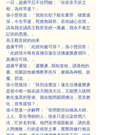
一日，趙廣平忍不住問她：「你並非夭折之
相，為何早逝？」
張小慧答道：「我前生犯下殺生重罪，積業過
深，今生早逝，死後無歸所。若你誠心念我，
請為我念誦高王觀世音經一萬遍，我永不會忘
記你的恩惠。」
高王觀音經的由來
趙廣平問：「此經何處可得？」張小慧回答：
「此經現今唯有真佛宗蓮生活佛盧勝彥倡印，
真佛宗可得。」
趙廣平遲疑：「盧勝彥……我知道他，讀過他的
書。但聽說他被佛教界排斥，被稱為神棍、妖
魔、邪道。」
張小慧搖頭：「快別這麼說！蓮生活佛盧勝彥
是當今唯一能在諸天開演大法，又能墮入陰間
教化鬼眾的聖者。我在陰間親聞佛法，受其教
化，豈有虛假？」
張小慧進一步解釋：「世間那些自稱為大師、
上人、眾生導師的人，很多只是沾染世間八
法，忙於名利場。他們追求場面氣派，講的是
人間佛教，行的是俗世之事，實際與修行相去