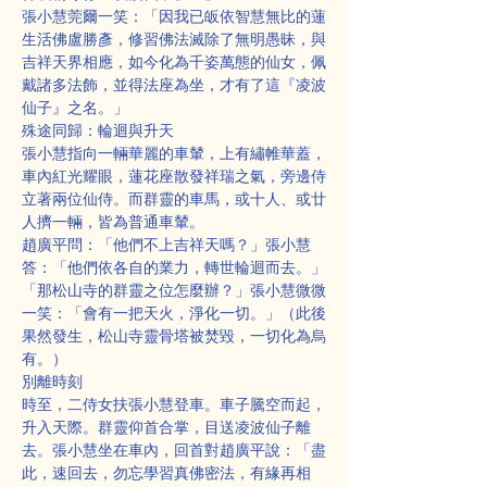
張小慧莞爾一笑：「因我已皈依智慧無比的蓮
生活佛盧勝彥，修習佛法滅除了無明愚昧，與
吉祥天界相應，如今化為千姿萬態的仙女，佩
戴諸多法飾，並得法座為坐，才有了這『凌波
仙子』之名。」
殊途同歸：輪迴與升天
張小慧指向一輛華麗的車輦，上有繡帷華蓋，
車內紅光耀眼，蓮花座散發祥瑞之氣，旁邊侍
立著兩位仙侍。而群靈的車馬，或十人、或廿
人擠一輛，皆為普通車輦。
趙廣平問：「他們不上吉祥天嗎？」張小慧
答：「他們依各自的業力，轉世輪迴而去。」
「那松山寺的群靈之位怎麼辦？」張小慧微微
一笑：「會有一把天火，淨化一切。」（此後
果然發生，松山寺靈骨塔被焚毀，一切化為烏
有。）
別離時刻
時至，二侍女扶張小慧登車。車子騰空而起，
升入天際。群靈仰首合掌，目送凌波仙子離
去。張小慧坐在車內，回首對趙廣平說：「盡
此，速回去，勿忘學習真佛密法，有緣再相