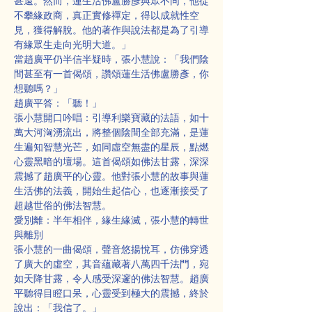
甚遠。然而，蓮生活佛盧勝彥與眾不同，他從
不攀緣政商，真正實修禪定，得以成就性空
見，獲得解脫。他的著作與說法都是為了引導
有緣眾生走向光明大道。」
當趙廣平仍半信半疑時，張小慧說：「我們陰
間甚至有一首偈頌，讚頌蓮生活佛盧勝彥，你
想聽嗎？」
趙廣平答：「聽！」
張小慧開口吟唱：引導利樂寶藏的法語，如十
萬大河洶湧流出，將整個陰間全部充滿，是蓮
生遍知智慧光芒，如同虛空無盡的星辰，點燃
心靈黑暗的壇場。這首偈頌如佛法甘露，深深
震撼了趙廣平的心靈。他對張小慧的故事與蓮
生活佛的法義，開始生起信心，也逐漸接受了
超越世俗的佛法智慧。
愛別離：半年相伴，緣生緣滅，張小慧的轉世
與離別
張小慧的一曲偈頌，聲音悠揚悅耳，仿佛穿透
了廣大的虛空，其音蘊藏著八萬四千法門，宛
如天降甘露，令人感受深邃的佛法智慧。趙廣
平聽得目瞪口呆，心靈受到極大的震撼，終於
說出：「我信了。」