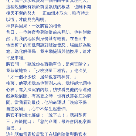
化，我一步步蛻變為一個明白宇宙真理的人。
這種蛻變既有賴於前世累積的根基，也離不開
後天不懈的努力——正如鑽木取火，唯有持之
以恆，才能見光顯明。
神算與因果：一次將官的相會
昔日，一位將官帶著隨從前來拜訪。他神態傲
然，對我的地位與身份甚有輕視。在會面中，
他因椅子的高低問題對隨從發怒，場面頗為尷
尬。為化解僵局，我主動提議與他換座，這才
平息事端。
將官問：「聽說你在聯勤單位，是何官階？」
我恭敬地答：「少校測量工程官。」他冷笑：
「才一個小少校，居然也妄稱神算。」
接著，他要求我為他預測未來。我靜靜地調整
心神，進入深沉的內觀，彷彿看見他的命運如
戲劇般展開。有高登之時，也有跌落谷底的瞬
間。當我看到最後，他的命運以「晚節不保，
自盡收場」，心中不禁生起悲憫。
將官不耐煩地催促：「說下去！」我斟酌再
三，終於開口：「您的命運，最終會因犯案而
自盡。」
這句話如雷霆般震驚了在場的隨從與將官本