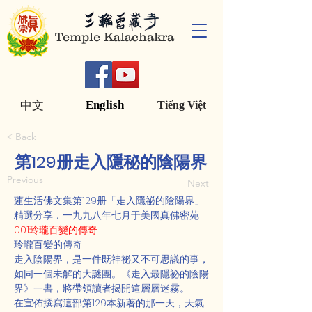
Temple Kalachakra
English
中文
Tiếng Việt
< Back
第129册走入隱秘的陰陽界
Previous
Next
蓮生活佛文集第129册「走入隱祕的陰陽界」
精選分享．一九九八年七月于美國真佛密苑
001玲瓏百變的傳奇
玲瓏百變的傳奇
走入陰陽界，是一件既神祕又不可思議的事，
如同一個未解的大謎團。《走入最隱祕的陰陽
界》一書，將帶領讀者揭開這層層迷霧。
在宣佈撰寫這部第129本新著的那一天，天氣