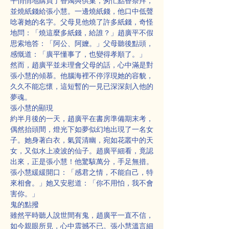
平悄悄地購買了香燭與供菓，匆忙點香祭拜，
並燒紙錢給張小慧。一邊燒紙錢，他口中低聲
唸著她的名字。父母見他燒了許多紙錢，奇怪
地問：「燒這麼多紙錢，給誰？」趙廣平不假
思索地答：「阿公、阿嬤。」父母聽後點頭，
感慨道：「廣平懂事了，也變得孝順了。」
然而，趙廣平並未理會父母的話，心中滿是對
張小慧的傾慕。他腦海裡不停浮現她的容貌，
久久不能忘懷，這短暫的一見已深深刻入他的
夢魂。
張小慧的顯現
約半月後的一天，趙廣平在書房準備期末考，
偶然抬頭間，燈光下如夢似幻地出現了一名女
子。她身著白衣，氣質清幽，宛如花叢中的天
女，又似水上凌波的仙子。趙廣平細看，竟認
出來，正是張小慧！他驚駭萬分，手足無措。
張小慧緩緩開口：「感君之情，不能自己，特
來相會。」她又安慰道：「你不用怕，我不會
害你。」
鬼的點撥
雖然平時聽人說世間有鬼，趙廣平一直不信，
如今親眼所見，心中震撼不已。張小慧溫言細