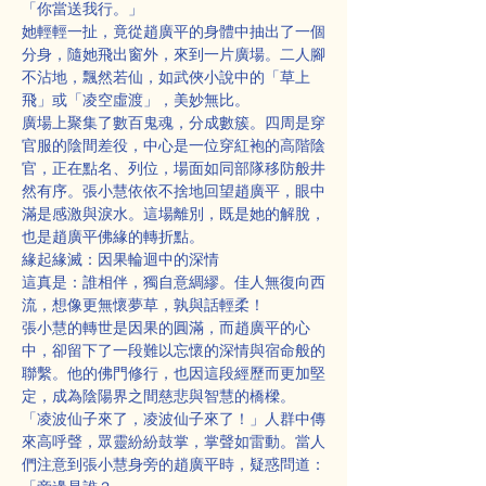
「你當送我行。」
她輕輕一扯，竟從趙廣平的身體中抽出了一個
分身，隨她飛出窗外，來到一片廣場。二人腳
不沾地，飄然若仙，如武俠小說中的「草上
飛」或「凌空虛渡」，美妙無比。
廣場上聚集了數百鬼魂，分成數簇。四周是穿
官服的陰間差役，中心是一位穿紅袍的高階陰
官，正在點名、列位，場面如同部隊移防般井
然有序。張小慧依依不捨地回望趙廣平，眼中
滿是感激與淚水。這場離別，既是她的解脫，
也是趙廣平佛緣的轉折點。
緣起緣滅：因果輪迴中的深情
這真是：誰相伴，獨自意綢繆。佳人無復向西
流，想像更無懷夢草，孰與話輕柔！
張小慧的轉世是因果的圓滿，而趙廣平的心
中，卻留下了一段難以忘懷的深情與宿命般的
聯繫。他的佛門修行，也因這段經歷而更加堅
定，成為陰陽界之間慈悲與智慧的橋樑。
「凌波仙子來了，凌波仙子來了！」人群中傳
來高呼聲，眾靈紛紛鼓掌，掌聲如雷動。當人
們注意到張小慧身旁的趙廣平時，疑惑問道：