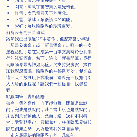
刮風：顯示宇宙神變的力量。
閃電：寓意宇宙智慧的電光轉化。
打雷：表示雷震天下的度化。
下雹、落冰：象徵護法的威能。
彩虹：展現陰陽界的玲瓏百變。
前所未有的開筆儀式
雖然我已出版過128本著作，但歷來甚少舉辦
「新書發表會」或「新書酒會」。唯一的一次
慶祝活動，是在完成第一百本文集時於台北舉
行的祝賀酒會。然而，這次「新書開筆」竟得
到陰陽界眾鬼神如此盛大的支持與慶賀，實在
讓我深感震撼。陰陽界的神祕與奇妙，似乎在
這一天全數展現在我眼前。這將是一段如何引
人入勝的旅程呢？讓我們一起從書中找尋答
案。
默默開筆，轟動陰陽
如今，我的寫作一向平靜無聲：開筆是默默
的，完成是默默的，甚至書出版也是默默的，
未曾刻意驚動他人。然而，這一次卻不同尋
常，竟驚動宇宙、震撼鬼神，整個陰陽界掀起
翻江倒海之勢，只為慶賀我的新書開筆。
「走入最隱祕的陰陽界」的非凡氣勢