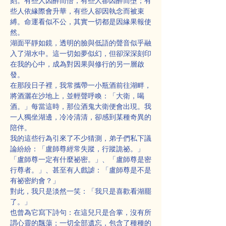
刻。有些人因醉而悟，有些人卻因醉而墮；有
些人依緣際會升華，有些人卻因執念而被束
縛。命運看似不公，其實一切都是因緣果報使
然。
湖面平靜如鏡，透明的臉與低語的聲音似乎融
入了湖水中。這一切如夢似幻，但卻深深刻印
在我的心中，成為對因果與修行的另一層啟
發。
在那段日子裡，我常攜帶一小瓶酒前往湖畔，
將酒灑在沙地上，並輕聲呼喚：「大衛，喝
酒。」每當這時，那位酒鬼大衛便會出現。我
一人獨坐湖邊，冷冷清清，卻感到某種奇異的
陪伴。
我的這些行為引來了不少猜測，弟子們私下議
論紛紛：「盧師尊經常失蹤，行蹤詭祕。」
「盧師尊一定有什麼祕密。」、「盧師尊是密
行尊者。」、甚至有人戲謔：「盧師尊是不是
有祕密約會？」
對此，我只是淡然一笑：「我只是喜歡看湖罷
了。」
也曾為它寫下詩句：在這兒只是合掌，沒有所
謂心靈的飄蕩；一切全部遺忘，包含了種種的