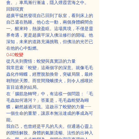
會。」車馬漸行漸遠，隱入煙霞雲海之中。
回歸現實
趙廣平猛然發現自己回到了臥室，看到床上的
自己還在熟睡。他心念一動，兩個身體瞬間合
一。醒來時，熱淚盈眶。這場異境，不僅是靈
界奇遇，更是趙廣平深入佛法修行的開端。他
深知，未來的道路充滿挑戰，但佛法的光芒已
在他的心中點燃。
040蛻變
從凡夫到覺悟：蛻變與真實語的力量
我常思索「蛻變」這兩個字的深意。就像毛毛
蟲化作蝴蝶，經歷脫胎換骨，突破局限，最終
翱翔於天際。而世間飛蛾撲火，則令人感嘆於
盲目追逐的結局。
在「腦筋急轉彎」中，有這樣一個問題：「毛
毛蟲如何過河？」答案是，毛毛蟲蛻變為蝴
蝶，翩然越過河流。這啟示了蛻變的力量——
一個生命的重塑，讓原本無法達成的事成為可
能。
我自己，也曾經是平凡的凡夫。但通過心靈上
的開悟解脫、身體的氣脈流暢、法性的出神入