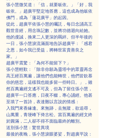
張小慧微笑道：「信，就要皈依。」「好，我
皈依。」趙廣平堅定地答應，這也成為他皈依
佛門，成為「蓮花廣平」的起因。
從此，趙廣平依張小慧的囑託，每日念誦高王
觀世音經，用念珠記數，並將功德迴向給她。
他的虔誠，換來二人更深的羈絆。但半年後的
一日，張小慧淚流滿面地告訴趙廣平：「感君
之恩，如今我已受益，將轉世富貴善良之
家。」
趙廣平震驚：「為何不能留下？」
張小慧輕歎：「除非你願為靈塔中的眾靈再念
高王經百萬遍，讓他們也能轉世，他們皆欽慕
你的慈悲，這樣我也能多留一些時日。」，雖
然百萬遍經文遙不可及，但為了留住張小慧，
趙廣平一口答應，日夜不輟，專心誦經。他甚
至填了一首詩，表達難以言說的情感：
入我門來香緣逢。來無跡，去無蹤，欲追尋，
山萬重，青埂峰下倚古松。當百萬遍的經文終
於圓滿，二人卻不得不面臨最終的離別。
送別張小慧：驚世異境
最後的夜晚，張小慧淚眼婆娑，對趙廣平說：