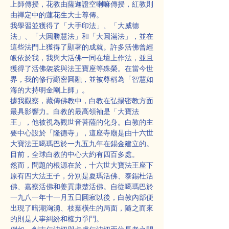
上師傳授，花教由薩迦證空喇嘛傳授，紅教則
由禪定中的蓮花生大士尊傳。
我學習並獲得了「大手印法」、「大威德
法」、「大圓勝慧法」和「大圓滿法」，並在
這些法門上獲得了顯著的成就。許多活佛曾經
皈依於我，我與大活佛一同在壇上作法，並且
獲得了活佛袈裟與法王寶座等殊榮。在當今世
界，我的修行顯密圓融，並被尊稱為「智慧如
海的大持明金剛上師」。
據我觀察，藏傳佛教中，白教在弘揚密教方面
最具影響力。白教的最高領袖是「大寶法
王」，他被視為觀世音菩薩的化身。白教的主
要中心設於「隆德寺」，這座寺廟是由十六世
大寶法王噶瑪巴於一九五九年在錫金建立的。
目前，全球白教的中心大約有四百多處。
然而，問題的根源在於，十六世大寶法王座下
原有四大法王子，分別是夏瑪活佛、泰錫杜活
佛、嘉察活佛和姜貢康楚活佛。自從噶瑪巴於
一九八一年十一月五日圓寂以後，白教內部便
出現了暗潮洶湧、枝葉橫生的局面，隨之而來
的則是人事糾紛和權力爭鬥。