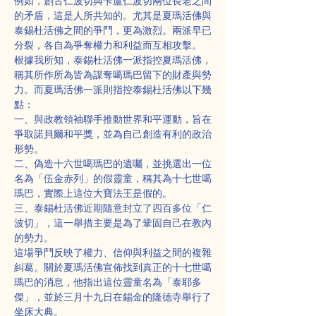
例如，創古仁波切與卡盧仁波切兩位長老之間
的矛盾，這是人所共知的。尤其是夏瑪活佛與
泰錫杜活佛之間的爭鬥，更為激烈。兩派早已
分裂，各自為爭奪權力和利益而互相攻擊。
根據我所知，泰錫杜活佛一派指控夏瑪活佛，
稱其所作所為皆為謀奪噶瑪巴留下的財產與勢
力。而夏瑪活佛一派則指控泰錫杜活佛以下幾
點：
一、與政教領袖聯手推動世界和平運動，旨在
爭取諾貝爾和平獎，並為自己創造有利的政治
形勢。
二、偽造十六世噶瑪巴的遺囑，並挑選出一位
名為「伍金赤列」的假靈童，稱其為十七世噶
瑪巴，實際上這位大寶法王是假的。
三、泰錫杜活佛近期隨意封立了四百多位「仁
波切」，這一舉措主要是為了鞏固自己在教內
的勢力。
這場爭鬥反映了權力、信仰與利益之間的複雜
糾葛。關於夏瑪活佛宣佈找到真正的十七世噶
瑪巴的消息，他指出這位靈童名為「泰耶多
傑」，並於三月十九日在錫金的隆德寺舉行了
坐床大典。