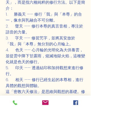
天」，而是指六種純粹的修行方法。以下是簡
介：
1.      勝義天 —— 修行「我」與「本尊」的合
一，像水與乳融合不可分離。
2.      聲天 —— 修行本尊的真言音相，專注於
語音的力量。
3.      字天 —— 修習咒字，並將其安放於
「我」與「本尊」無分別的心月輪上。
4.      色天 —— 心月輪的光明化為大供養雲，
並從雲中降下甘露雨，熄滅地獄火焰，這種變
化就是色天的修行。
5.      印天 —— 透過結印和加持觀想來進行修
行。
6.      相天 —— 修行已經生起的本尊相，進行
具體的觀想與體驗。
這「密教六天修法」是思維與觀想的基礎。修
習「六天」的方法有兩種：
一是依次在六天中進行思維，並根據不同緣境
進行轉換；
二是於靜慮中，不思考其他，專注於一種修
法，這是三摩地修法的表現。三摩地是指心的