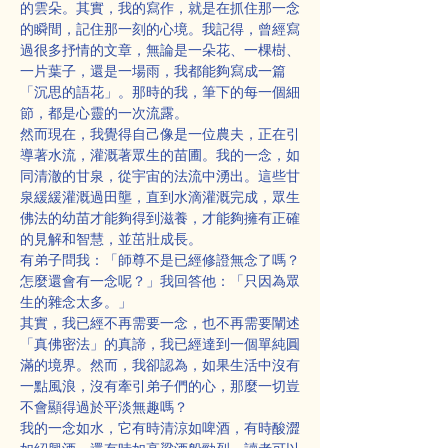
的雲朵。其實，我的寫作，就是在抓住那一念
的瞬間，記住那一刻的心境。我記得，曾經寫
過很多抒情的文章，無論是一朵花、一棵樹、
一片葉子，還是一場雨，我都能夠寫成一篇
「沉思的語花」。那時的我，筆下的每一個細
節，都是心靈的一次流露。
然而現在，我覺得自己像是一位農夫，正在引
導著水流，灌溉著眾生的苗圃。我的一念，如
同清澈的甘泉，從宇宙的法流中湧出。這些甘
泉緩緩灌溉過田壟，直到水滴灌溉完成，眾生
佛法的幼苗才能夠得到滋養，才能夠擁有正確
的見解和智慧，並茁壯成長。
有弟子問我：「師尊不是已經修證無念了嗎？
怎麼還會有一念呢？」我回答他：「只因為眾
生的雜念太多。」
其實，我已經不再需要一念，也不再需要闡述
「真佛密法」的真諦，我已經達到一個單純圓
滿的境界。然而，我卻認為，如果生活中沒有
一點風浪，沒有牽引弟子們的心，那麼一切豈
不會顯得過於平淡無趣嗎？
我的一念如水，它有時清涼如啤酒，有時酸澀