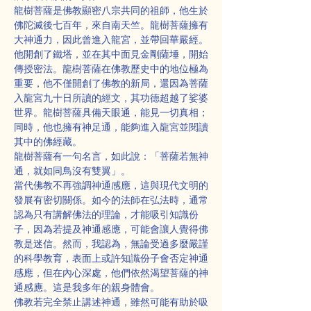
龍樹菩薩是佛教顯密八宗共同的祖師，他生於
佛陀滅後七百年，來自南天竺。龍樹菩薩擁有
大神通力，因此曾進入龍宮，並帶回華嚴經。
他開創了鐵塔，並在其中面見金剛薩埵，開始
傳授密法。龍樹菩薩在佛教歷史中的地位極為
重要，他不僅開創了佛教的新局，還因為菩薩
入龍宮九十日所讀的經文，其功德超越了娑婆
世界。龍樹菩薩具備天眼通，能見一切真相；
同時，他也擁有神足通，能夠進入龍宮並閱讀
其中的佛經藏。
龍樹菩薩有一句名言，如此說：「菩薩若無神
通，就如同鳥沒有雙翼」。
當代佛教不再強調神通感應，這與現代文明的
發展有密切關係。如今的法師在弘法時，通常
認為只有講解佛法的理論，才能吸引知識份
子，因為若提及神通感應，可能會讓人覺得佛
教是迷信。然而，我認為，無論受過多麼嚴謹
的科學教育，表面上或許知識份子會否定神通
感應，但在內心深處，他們依然渴望菩薩的神
通感應。這是我多年的親身體會。
佛教若完全禁止講述神通，雖然可能有助於吸