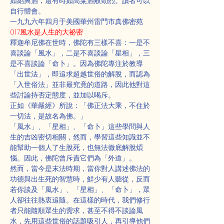
如紹興酒，還有時如高粱酒般勁烈。讀者可以
自行體會。
一九九六年四月于美國華州雷門市真佛密苑
017風水是人生的大祕密
釋迦牟尼佛在世時，佛陀有三樣不喜：一是不
喜談論「風水」，二是不喜談論「星相」，三
是不喜談論「命卜」。因為佛陀專注於教導
「出世法」，即追求超越世俗的解脫，而認為
「入世俗法」並非最究竟的道路，因此他對這
些討論持否定態度，並加以喝斥。
正如《華嚴經》所說：「佛正法大乘，不住於
一切法，是故名為佛。」
「風水」、「星相」、「命卜」這些學問與人
生的吉凶密切相關，然而，學習這些知識並不
能幫助一個人了生脫死，也無法徹底解脫煩
惱。因此，佛陀曾斥責它們為「外道」。
然而，當今是末法時期，當你對人講述佛法的
功德與出生死的智慧時，鮮少有人聽從，反而
若你談及「風水」、「星相」、「命卜」，眾
人卻往往熱衷追隨。在這樣的時代，我們修行
者只能隨順眾生的需求，甚至不得不談論風
水，先用這些世俗的話題吸引人，再引導他們