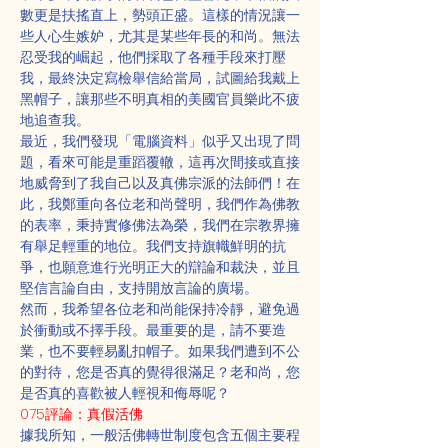
數更是扶搖直上，勢頭正盛。這樣的情況讓一
些人心生嫉妒，尤其是某些年長的和尚。無法
忍受我的崛起，他們採取了各種手段來打壓
我，最終決定寫檢舉信給當局，試圖給我戴上
黑帽子，讓那些不明真相的美國官員樂此不疲
地追查我。
最近，我們發現「電腦資料」似乎又出現了問
題，看來可能是重蹈覆轍，這再次間接或直接
地威脅到了我自己以及真佛宗派的法師們！在
此，我鄭重向各位老和尚聲明，我們作為佛教
的表率，秉持實修佛法為榮，我們在宗教界擁
有舉足輕重的地位。我們支持旗幟鮮明的抗
爭，也願意進行光明正大的辯論和裁決，並且
堅信言論自由，支持開放言論的廣場。
然而，我希望各位老和尚能保持冷靜，避免過
於衝動或不擇手段。最重要的是，請不要造
業，也不要輕易亂扣帽子。如果我們遭到不公
的對待，您是否真的覺得很滿足？老和尚，您
是否真的喜歡被人輕視和侮辱呢？
075評論：真假活佛
據我所知，一般活佛轉世制度包含五個主要程