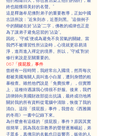
他們相隨日久，你也會沾染上他們的德行，最
終也能獲得美好的名聲。”
這是釋迦牟尼佛對弟子的重要教導，正如中國
古語所說：“近朱則赤，近墨則黑。”這個例子
中的關鍵在於“沾染”二字，佛教的戒律也正是
為了讓弟子避免惡習的“沾染”。
因此，“守戒”便成為避免不良習氣的關鍵。當
我們不被壞習性所沾染時，心境就更容易清
淨，進而進入禪定的境界。所以，“守戒”對於
修行來說是至關重要的。
067「摸屁股」事件
曾經有一段時間，我經常出入國境，然而每次
都被美國海關人員叫進小白屋，遭到身體的粗
暴檢查。雖然他們說是「免費按摩」，但實際
上，這種待遇讓我心情很不舒服。後來，我們
請律師向美國財政部提出抗議，最終成功地將
關於我的所有資料從電腦中清除，恢復了我的
清白。這段「摸屁股」事件，我曾在《西雅圖
的冬雨》一書中記錄下來。
為什麼會有這樣的「摸屁股」事件？原因其實
很簡單，因為我在宗教界的聲譽逐漸崛起，弟
子眾多，真佛宗的名氣也日益響亮，皈依的人