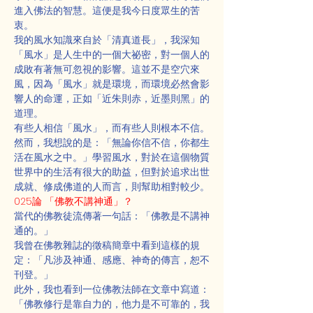
進入佛法的智慧。這便是我今日度眾生的苦
衷。
我的風水知識來自於「清真道長」，我深知
「風水」是人生中的一個大祕密，對一個人的
成敗有著無可忽視的影響。這並不是空穴來
風，因為「風水」就是環境，而環境必然會影
響人的命運，正如「近朱則赤，近墨則黑」的
道理。
有些人相信「風水」，而有些人則根本不信。
然而，我想說的是：「無論你信不信，你都生
活在風水之中。」學習風水，對於在這個物質
世界中的生活有很大的助益，但對於追求出世
成就、修成佛道的人而言，則幫助相對較少。
025論 「佛教不講神通」？
當代的佛教徒流傳著一句話：「佛教是不講神
通的。」
我曾在佛教雜誌的徵稿簡章中看到這樣的規
定：「凡涉及神通、感應、神奇的傳言，恕不
刊登。」
此外，我也看到一位佛教法師在文章中寫道：
「佛教修行是靠自力的，他力是不可靠的，我