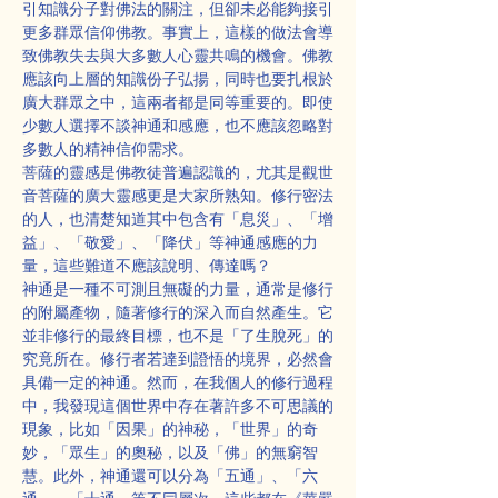
引知識分子對佛法的關注，但卻未必能夠接引
更多群眾信仰佛教。事實上，這樣的做法會導
致佛教失去與大多數人心靈共鳴的機會。佛教
應該向上層的知識份子弘揚，同時也要扎根於
廣大群眾之中，這兩者都是同等重要的。即使
少數人選擇不談神通和感應，也不應該忽略對
多數人的精神信仰需求。
菩薩的靈感是佛教徒普遍認識的，尤其是觀世
音菩薩的廣大靈感更是大家所熟知。修行密法
的人，也清楚知道其中包含有「息災」、「增
益」、「敬愛」、「降伏」等神通感應的力
量，這些難道不應該說明、傳達嗎？
神通是一種不可測且無礙的力量，通常是修行
的附屬產物，隨著修行的深入而自然產生。它
並非修行的最終目標，也不是「了生脫死」的
究竟所在。修行者若達到證悟的境界，必然會
具備一定的神通。然而，在我個人的修行過程
中，我發現這個世界中存在著許多不可思議的
現象，比如「因果」的神秘，「世界」的奇
妙，「眾生」的奧秘，以及「佛」的無窮智
慧。此外，神通還可以分為「五通」、「六