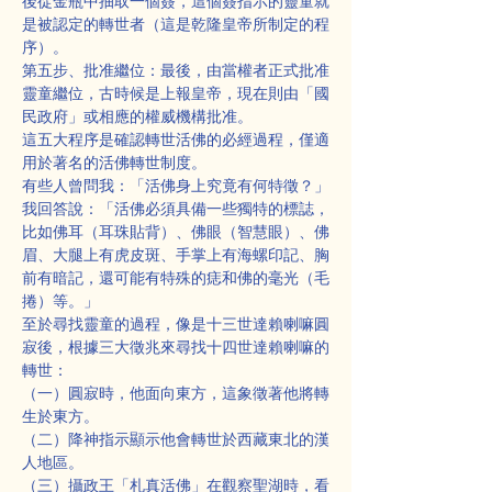
後從金瓶中抽取一個簽，這個簽指示的靈童就
是被認定的轉世者（這是乾隆皇帝所制定的程
序）。
第五步、批准繼位：最後，由當權者正式批准
靈童繼位，古時候是上報皇帝，現在則由「國
民政府」或相應的權威機構批准。
這五大程序是確認轉世活佛的必經過程，僅適
用於著名的活佛轉世制度。
有些人曾問我：「活佛身上究竟有何特徵？」
我回答說：「活佛必須具備一些獨特的標誌，
比如佛耳（耳珠貼背）、佛眼（智慧眼）、佛
眉、大腿上有虎皮斑、手掌上有海螺印記、胸
前有暗記，還可能有特殊的痣和佛的毫光（毛
捲）等。」
至於尋找靈童的過程，像是十三世達賴喇嘛圓
寂後，根據三大徵兆來尋找十四世達賴喇嘛的
轉世：
（一）圓寂時，他面向東方，這象徵著他將轉
生於東方。
（二）降神指示顯示他會轉世於西藏東北的漢
人地區。
（三）攝政王「札真活佛」在觀察聖湖時，看