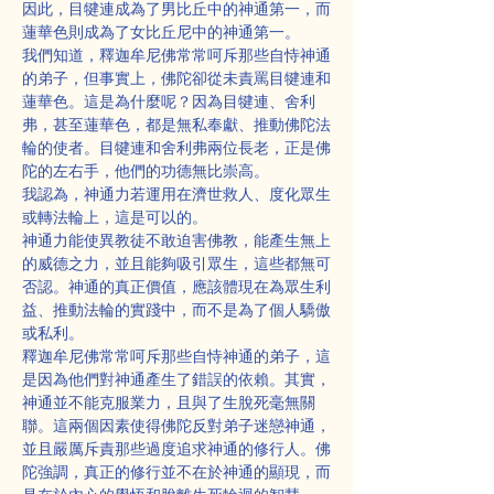
因此，目犍連成為了男比丘中的神通第一，而
蓮華色則成為了女比丘尼中的神通第一。
我們知道，釋迦牟尼佛常常呵斥那些自恃神通
的弟子，但事實上，佛陀卻從未責罵目犍連和
蓮華色。這是為什麼呢？因為目犍連、舍利
弗，甚至蓮華色，都是無私奉獻、推動佛陀法
輪的使者。目犍連和舍利弗兩位長老，正是佛
陀的左右手，他們的功德無比崇高。
我認為，神通力若運用在濟世救人、度化眾生
或轉法輪上，這是可以的。
神通力能使異教徒不敢迫害佛教，能產生無上
的威德之力，並且能夠吸引眾生，這些都無可
否認。神通的真正價值，應該體現在為眾生利
益、推動法輪的實踐中，而不是為了個人驕傲
或私利。
釋迦牟尼佛常常呵斥那些自恃神通的弟子，這
是因為他們對神通產生了錯誤的依賴。其實，
神通並不能克服業力，且與了生脫死毫無關
聯。這兩個因素使得佛陀反對弟子迷戀神通，
並且嚴厲斥責那些過度追求神通的修行人。佛
陀強調，真正的修行並不在於神通的顯現，而