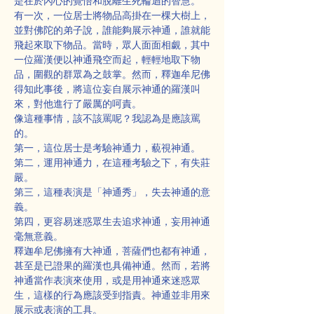
是在於內心的覺悟和脫離生死輪迴的智慧。
有一次，一位居士將物品高掛在一棵大樹上，
並對佛陀的弟子說，誰能夠展示神通，誰就能
飛起來取下物品。當時，眾人面面相覷，其中
一位羅漢便以神通飛空而起，輕輕地取下物
品，圍觀的群眾為之鼓掌。然而，釋迦牟尼佛
得知此事後，將這位妄自展示神通的羅漢叫
來，對他進行了嚴厲的呵責。
像這種事情，該不該罵呢？我認為是應該罵
的。
第一，這位居士是考驗神通力，藐視神通。
第二，運用神通力，在這種考驗之下，有失莊
嚴。
第三，這種表演是「神通秀」，失去神通的意
義。
第四，更容易迷惑眾生去追求神通，妄用神通
毫無意義。
釋迦牟尼佛擁有大神通，菩薩們也都有神通，
甚至是已證果的羅漢也具備神通。然而，若將
神通當作表演來使用，或是用神通來迷惑眾
生，這樣的行為應該受到指責。神通並非用來
展示或表演的工具。