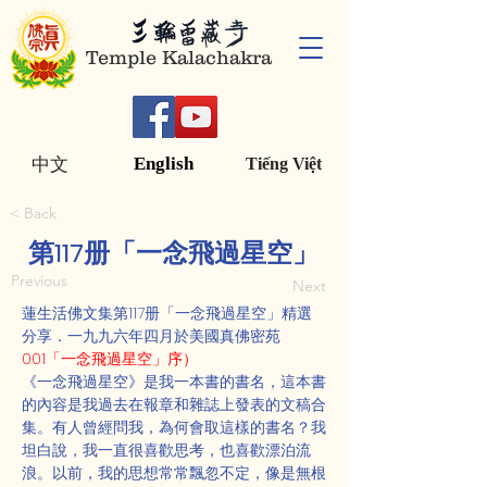
Temple Kalachakra
English
中文
Tiếng Việt
< Back
第117册「一念飛過星空」
Previous
Next
蓮生活佛文集第117册「一念飛過星空」精選
分享．一九九六年四月於美國真佛密苑
001「一念飛過星空」序）
《一念飛過星空》是我一本書的書名，這本書
的內容是我過去在報章和雜誌上發表的文稿合
集。有人曾經問我，為何會取這樣的書名？我
坦白說，我一直很喜歡思考，也喜歡漂泊流
浪。以前，我的思想常常飄忽不定，像是無根