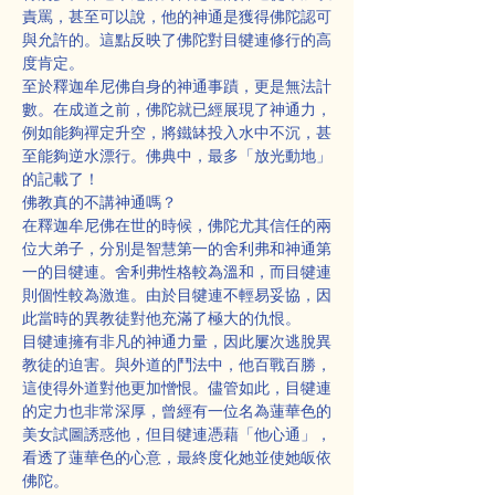
責罵，甚至可以說，他的神通是獲得佛陀認可
與允許的。這點反映了佛陀對目犍連修行的高
度肯定。
至於釋迦牟尼佛自身的神通事蹟，更是無法計
數。在成道之前，佛陀就已經展現了神通力，
例如能夠禪定升空，將鐵缽投入水中不沉，甚
至能夠逆水漂行。佛典中，最多「放光動地」
的記載了！
佛教真的不講神通嗎？
在釋迦牟尼佛在世的時候，佛陀尤其信任的兩
位大弟子，分別是智慧第一的舍利弗和神通第
一的目犍連。舍利弗性格較為溫和，而目犍連
則個性較為激進。由於目犍連不輕易妥協，因
此當時的異教徒對他充滿了極大的仇恨。
目犍連擁有非凡的神通力量，因此屢次逃脫異
教徒的迫害。與外道的鬥法中，他百戰百勝，
這使得外道對他更加憎恨。儘管如此，目犍連
的定力也非常深厚，曾經有一位名為蓮華色的
美女試圖誘惑他，但目犍連憑藉「他心通」，
看透了蓮華色的心意，最終度化她並使她皈依
佛陀。