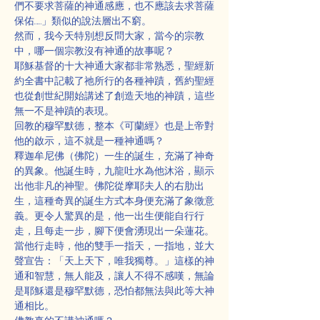
們不要求菩薩的神通感應，也不應該去求菩薩
保佑……」類似的說法層出不窮。
然而，我今天特別想反問大家，當今的宗教
中，哪一個宗教沒有神通的故事呢？
耶穌基督的十大神通大家都非常熟悉，聖經新
約全書中記載了祂所行的各種神蹟，舊約聖經
也從創世紀開始講述了創造天地的神蹟，這些
無一不是神蹟的表現。
回教的穆罕默德，整本《可蘭經》也是上帝對
他的啟示，這不就是一種神通嗎？
釋迦牟尼佛（佛陀）一生的誕生，充滿了神奇
的異象。他誕生時，九龍吐水為他沐浴，顯示
出他非凡的神聖。佛陀從摩耶夫人的右肋出
生，這種奇異的誕生方式本身便充滿了象徵意
義。更令人驚異的是，他一出生便能自行行
走，且每走一步，腳下便會湧現出一朵蓮花。
當他行走時，他的雙手一指天，一指地，並大
聲宣告：「天上天下，唯我獨尊。」這樣的神
通和智慧，無人能及，讓人不得不感嘆，無論
是耶穌還是穆罕默德，恐怕都無法與此等大神
通相比。