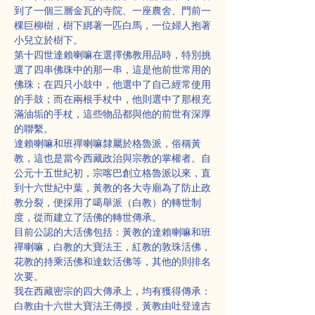
到了一個三層金瓦的寺院、一座農舍、門前一
棵巨柳樹，樹下綁著一匹白馬，一位婦人抱著
小兒立於樹下。
第十四世達賴喇嘛在選擇佛教用品時，特別挑
選了四串佛珠中的那一串，這是他前世常用的
佛珠；在四只小鼓中，他選中了自己經常使用
的手鼓；而在兩根手杖中，他則選中了那根充
滿油垢的手杖，這些物品都與他的前世有深厚
的聯繫。
達賴喇嘛和班禪喇嘛隸屬於格魯派，俗稱黃
教，這也是當今西藏政治與宗教的掌權者。自
公元十五世紀初，宗喀巴創立格魯派以來，直
到十六世紀中葉，黃教的各大寺廟為了防止政
教分裂，便採用了噶舉派（白教）的轉世制
度，從而建立了活佛的轉世傳承。
目前公認的大活佛包括：黃教的達賴喇嘛和班
禪喇嘛，白教的大寶法王，紅教的敦珠活佛，
花教的持乘活佛和達欽活佛等，其他的則排名
次要。
我在西藏密宗的四大傳承上，均有獲得傳承：
白教由十六世大寶法王傳授，黃教由吐登達吉