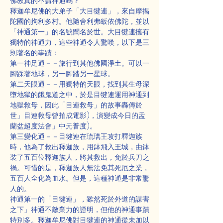
佛教真的不講神通嗎？
釋迦牟尼佛的大弟子「大目犍連」，來自摩揭
陀國的拘利多村。他隨舍利弗皈依佛陀，並以
「神通第一」的名號聞名於世。大目犍連擁有
獨特的神通力，這些神通令人驚嘆，以下是三
則著名的事蹟：
第一神足通－－旅行到其他佛國淨土。可以一
腳踩著地球，另一腳踏另一星球。
第二天眼通－－用獨特的天眼，找到其生母深
墮地獄的餓鬼道之中，於是目犍連運用神通到
地獄救母，因此「目連救母」的故事轟傳於
世」目連救母曾拍成電影)，演變成今日的盂
蘭盆超度法會」中元普度)。
第三變化通－－目犍連在琉璃王攻打釋迦族
時，他為了救出釋迦族，用鉢飛入王城，由鉢
裝了五百位釋迦族人，將其救出，免於兵刀之
禍。可惜的是，釋迦族人無法免其死厄之業，
五百人全化為血水。但是，這種神通是非常驚
人的。
神通第一的「目犍連」，雖然死於外道的謀害
之下」神通不敵業力的證明，但他的神通事蹟
特別多。釋迦牟尼佛對目犍連的神通從未加以