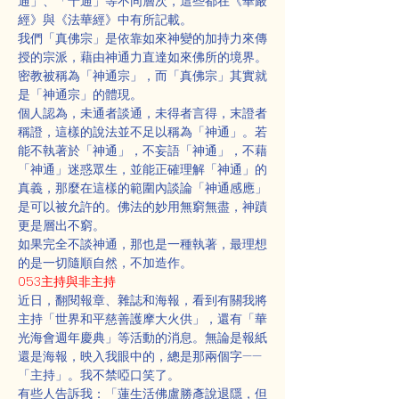
通」、「十通」等不同層次，這些都在《華嚴
經》與《法華經》中有所記載。
我們「真佛宗」是依靠如來神變的加持力來傳
授的宗派，藉由神通力直達如來佛所的境界。
密教被稱為「神通宗」，而「真佛宗」其實就
是「神通宗」的體現。
個人認為，未通者談通，未得者言得，末證者
稱證，這樣的說法並不足以稱為「神通」。若
能不執著於「神通」，不妄語「神通」，不藉
「神通」迷惑眾生，並能正確理解「神通」的
真義，那麼在這樣的範圍內談論「神通感應」
是可以被允許的。佛法的妙用無窮無盡，神蹟
更是層出不窮。
如果完全不談神通，那也是一種執著，最理想
的是一切隨順自然，不加造作。
053主持與非主持
近日，翻閱報章、雜誌和海報，看到有關我將
主持「世界和平慈善護摩大火供」，還有「華
光海會週年慶典」等活動的消息。無論是報紙
還是海報，映入我眼中的，總是那兩個字——
「主持」。我不禁啞口笑了。
有些人告訴我：「蓮生活佛盧勝彥說退隱，但