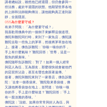
講者總結說，雖然他已經退隱，但仍會參與一
些法務，處於半退隱的狀態。他期望世界各地
的上師和法師能夠傳法，讓他能夠真正達到寂
靜，全面隱居。
055為什麼要守戒？
有弟子問我：「為什麼要守戒？」
我喜歡用佛典中的一個例子來解釋這個道理。
佛陀和難陀同行時，來到了一家魚店，佛陀讓
難陀去取一些魚上的茅草，然後將茅草放在地
上。接著，佛告訴難陀：“你嗅一嗅你的手，
手上有什麼氣味？”難陀回答：“世尊，這是一
股魚的腥臭味。”
佛陀隨即告訴難陀：“對了！如果一個人經常
與惡人為伍，互為朋友，那麼很快就會被他們
的惡習所沾染，甚至名聲也會跟著遠傳。”
接著，佛陀與難陀來到了一家香店，佛告訴難
陀：“去拿一個香袋來。”難陀取來香袋後，佛
又讓他將香袋放在地上，並問道：“你嗅一嗅
你的手，手上是什麼味道？”難陀回答：“手上
有一股淡雅的香味。”
佛陀說：“沒錯。如果你常常與好人為伍，與