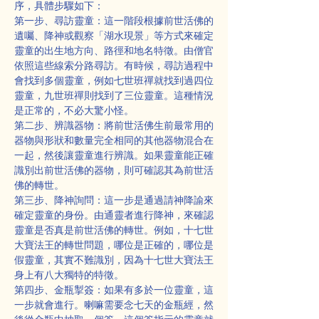
序，具體步驟如下：
第一步、尋訪靈童：這一階段根據前世活佛的
遺囑、降神或觀察「湖水現景」等方式來確定
靈童的出生地方向、路徑和地名特徵。由僧官
依照這些線索分路尋訪。有時候，尋訪過程中
會找到多個靈童，例如七世班禪就找到過四位
靈童，九世班禪則找到了三位靈童。這種情況
是正常的，不必大驚小怪。
第二步、辨識器物：將前世活佛生前最常用的
器物與形狀和數量完全相同的其他器物混合在
一起，然後讓靈童進行辨識。如果靈童能正確
識別出前世活佛的器物，則可確認其為前世活
佛的轉世。
第三步、降神詢問：這一步是通過請神降諭來
確定靈童的身份。由通靈者進行降神，來確認
靈童是否真是前世活佛的轉世。例如，十七世
大寶法王的轉世問題，哪位是正確的，哪位是
假靈童，其實不難識別，因為十七世大寶法王
身上有八大獨特的特徵。
第四步、金瓶掣簽：如果有多於一位靈童，這
一步就會進行。喇嘛需要念七天的金瓶經，然