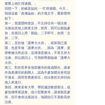
實際上他忙得過癮。」
回想一下，的確是如此——忙得過癮。今天，
我借這篇「真佛論劍」的方塊文字，重新聲明
如下：
第一，我退隱時曾說，不主持任何一場法會，
法會由其他上師來主持，然而，我可以親臨參
加，在措詞上用「親臨」二字即可，勿用「主
持」二字。
第二，至於做「護摩大火供」，就算我已退
隱，也是常做「護摩火供」，因為「護摩」是
密教修法所必須，這僅僅是修法，不算主持大
法會。所以措詞上，可用師尊親臨做「護摩大
火供。」
第三、對於世界各地雷藏寺的落成開光，講者
作為真佛宗的創辦人，認為不參加開光有些說
不過去，因而答應會前往，但法會的主持仍由
他人來進行。
第四，將來若有大學、學院邀請教授密法，或
參加佛學座談會、或小型聚會等，講者願意參
與，但不會坐法座說法，強調自己不喜歡高坐
法座。