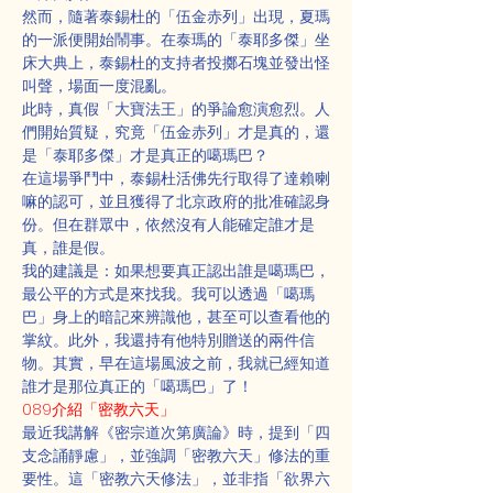
然而，隨著泰錫杜的「伍金赤列」出現，夏瑪
的一派便開始鬧事。在泰瑪的「泰耶多傑」坐
床大典上，泰錫杜的支持者投擲石塊並發出怪
叫聲，場面一度混亂。
此時，真假「大寶法王」的爭論愈演愈烈。人
們開始質疑，究竟「伍金赤列」才是真的，還
是「泰耶多傑」才是真正的噶瑪巴？
在這場爭鬥中，泰錫杜活佛先行取得了達賴喇
嘛的認可，並且獲得了北京政府的批准確認身
份。但在群眾中，依然沒有人能確定誰才是
真，誰是假。
我的建議是：如果想要真正認出誰是噶瑪巴，
最公平的方式是來找我。我可以透過「噶瑪
巴」身上的暗記來辨識他，甚至可以查看他的
掌紋。此外，我還持有他特別贈送的兩件信
物。其實，早在這場風波之前，我就已經知道
誰才是那位真正的「噶瑪巴」了！
089介紹「密教六天」
最近我講解《密宗道次第廣論》時，提到「四
支念誦靜慮」，並強調「密教六天」修法的重
要性。這「密教六天修法」，並非指「欲界六