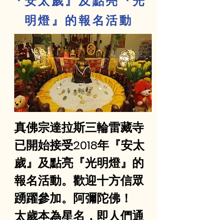
『安太歲』及點亮『光
明燈』的報名活動
真佛宗達拉斯三輪雷藏寺
已開始接受2018年『安太
歲』及點亮『光明燈』的
報名活動。歡迎十方信眾
踴躍參加。阿彌陀佛！
太歲本為星名，即人們通