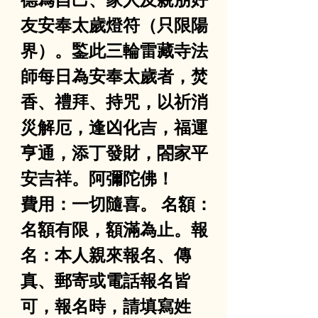
友安奉太歲燈符（只限陽
界）。鍳此三輪雷藏寺法
師每日為安奉太歲者，焚
香、禮拜、持咒，以祈消
災解厄，逢凶化吉，福運
亨通，添丁發財，閤家平
安吉祥。阿彌陀佛！
費用：一切隨喜。 名額：
名額有限，額滿為止。報
名：本人親來報名、傳
真、郵寄或電話報名皆
可，報名時，請填寫姓