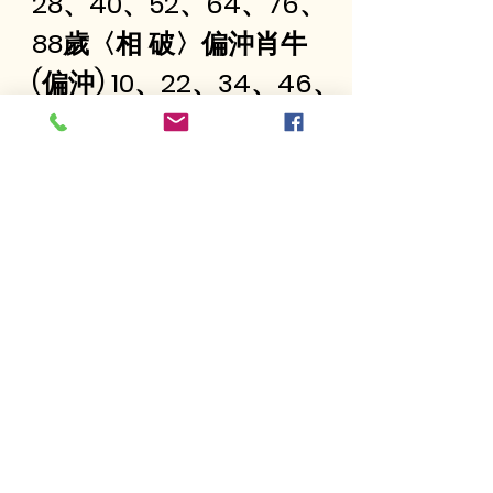
28、40、52、64、76、
88歲〈相 破〉偏沖肖牛
(偏沖) 10、22、34、46、
58、70、82、94歲〈相 
害〉
Ngày Giờ
Phục Vụ
Tuesday ~ Sunday 11:00 AM ─
5:00PM
Thực hành Pháp / Thiền(sunday)
2:00 PM ─ 5:00PM