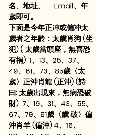
名、地址、     Email、年
歲即可。
下面是今年正冲或偏冲太
歲者之年齡：太歲肖狗 (坐
犯) ( 太歲當頭座，無喜恐
有禍)  1、13、25、37、
49、61、73、85歲〈太 
歲〉正沖肖龍 (正沖) (詩
曰: 太歲出現來，無病恐破
財)  7、19、31、43、55、
67、79、91歲〈歲 破〉偏
沖肖羊 (偏沖) 4、16、