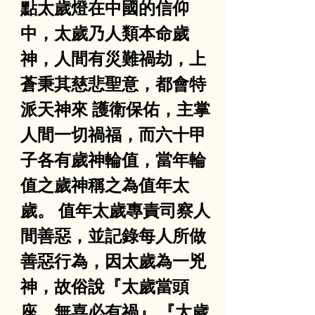
點太歲燈在中國的信仰
中，太歲乃人類本命歲
神，人間有災難禍劫，上
蒼秉其慈悲聖意，都會特
派天神來 護衛保佑，主掌
人間一切禍福，而六十甲
子各有歲神輪值，當年輪
值之歲神稱之為值年太
歲。 值年太歲專責司察人
間善惡，並記錄每人所做
善惡行為，因太歲為一兇
神，故俗說『太歲當頭
座，無喜必有禍』,『太歲