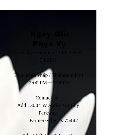
Ngày Giờ
Phục Vụ
Tuesday ~ Sunday 11:00 AM ─
5:00PM
Thực hành Pháp / Thiền(sunday)
2:00 PM ─ 5:00PM
Contact us :
Add : 3004 W Audie Murphy
Parkway,
Farmersville,Tx 75442