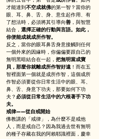
才能達到
不空成就佛
的第一智？當你的
眼、耳、鼻、舌、身、意生起作用、有
了想法時，必須將其引導向
善
，與智慧
結合，
選擇正確的行動與言語。如此，
你便能成就成所作智。
反之，當你的眼耳鼻舌身意接觸到任何
一個外來的因緣時，你偏偏要跟自己的
無明黑暗結合在一起，
把無明當成寶
貝，那麼你就離成所作智好遠
！而在五
智裡面第一個就是成所作智，這個成所
作智必須要從你日常生活中的眼、耳、
鼻、舌、身意下功夫，那要如何下功
夫？
必須從日常生活中的六根著手下功
夫。
戒律——從自戒開始
佛教講的「戒律」，為什麼不是戒他
人，而是戒自己？因為我過去世有無明
的種子存藏在我的阿賴耶識裡面，慶幸