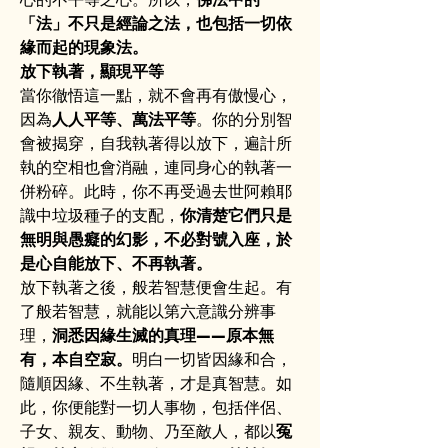
「法」不只是經論之法，也包括一切依
緣而起的現象法。
放下執著，顯現平等
當你徹悟這一點，就不會再有傲慢心，
因為
人人平等、萬法平等
。你的分別智
會被揭穿，自我執著得以放下，遍計所
執的空相也會消融，連同身心的執著一
併粉碎。此時，你不再受過去世阿賴耶
識中垃圾種子的支配，
你清楚它們只是
無明與愚癡的幻影，不必對號入座，於
是心自能放下、不再執著。
放下執著之後，般若智慧便會生起。有
了般若智慧，就能以第六意識分辨事
理，
洞悉因緣生滅的真理——原本無
有，本自空寂。
明白一切皆因緣和合，
隨順因緣、不生執著，才是真智慧。如
此，你便能對一切人事物，包括伴侶、
子女、親友、動物、乃至敵人，都以
冤