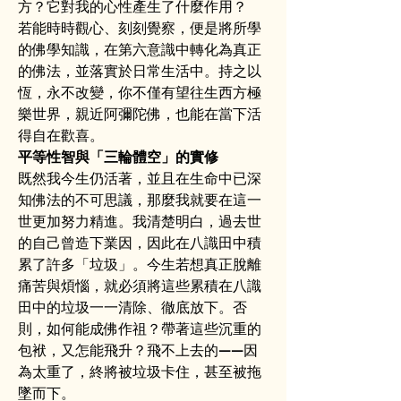
方？它對我的心性產生了什麼作用？
若能時時觀心、刻刻覺察，便是將所學
的佛學知識，在第六意識中轉化為真正
的佛法，並落實於日常生活中。持之以
恆，永不改變，你不僅有望往生西方極
樂世界，親近阿彌陀佛，也能在當下活
得自在歡喜。
平等性智與「三輪體空」的實修
既然我今生仍活著，並且在生命中已深
知佛法的不可思議，那麼我就要在這一
世更加努力精進。我清楚明白，過去世
的自己曾造下業因，因此在八識田中積
累了許多「垃圾」。今生若想真正脫離
痛苦與煩惱，就必須將這些累積在八識
田中的垃圾一一清除、徹底放下。否
則，如何能成佛作祖？帶著這些沉重的
包袱，又怎能飛升？飛不上去的——因
為太重了，終將被垃圾卡住，甚至被拖
墜而下。