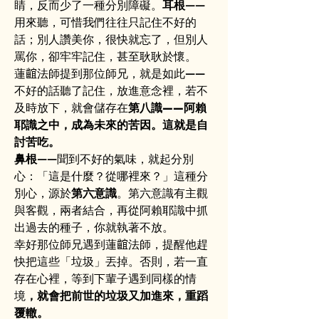
睛，反而少了一種分別障礙。
耳根
——
用來聽，可惜我們往往只記住不好的
話；別人讚美你，很快就忘了，但別人
罵你，卻牢牢記住，甚至耿耿於懷。
蓮𪘲法師提到那位師兄，就是如此——
不好的話聽了記住，放進意念裡，若不
及時放下，就會儲存在
第八識——阿賴
耶識之中，成為未來的苦因。這就是自
討苦吃。
鼻根
——聞到不好的氣味，就起分別
心：「這是什麼？從哪裡來？」這種分
別心，源於
第六意識
。第六意識有主觀
與客觀，兩者結合，再從阿賴耶識中抓
出過去的種子，你就執著不放。
幸好那位師兄遇到蓮𪘲法師，提醒他趕
快把這些「垃圾」丟掉。否則，若一直
存在心裡，等到下輩子遇到同樣的情
境
，就會把前世的垃圾又加進來，重蹈
覆轍。