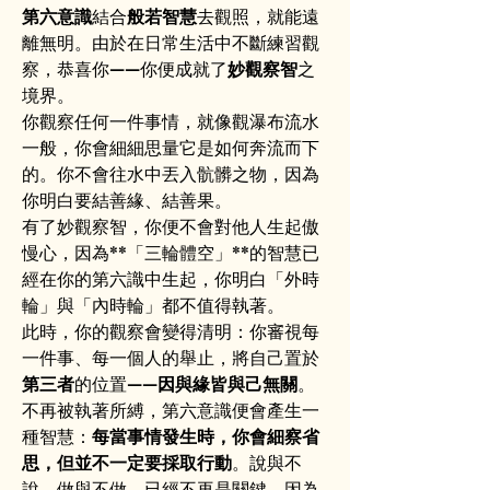
第六意識
結合
般若智慧
去觀照，就能遠
離無明。由於在日常生活中不斷練習觀
察，恭喜你——你便成就了
妙觀察智
之
境界。
你觀察任何一件事情，就像觀瀑布流水
一般，你會細細思量它是如何奔流而下
的。你不會往水中丟入骯髒之物，因為
你明白要結善緣、結善果。
有了妙觀察智，你便不會對他人生起傲
慢心，因為**「三輪體空」**的智慧已
經在你的第六識中生起，你明白「外時
輪」與「內時輪」都不值得執著。
此時，你的觀察會變得清明：你審視每
一件事、每一個人的舉止，將自己置於
第三者
的位置——
因與緣皆與己無關
。
不再被執著所縛，第六意識便會產生一
種智慧：
每當事情發生時，你會細察省
思，但並不一定要採取行動
。說與不
說、做與不做，已經不再是關鍵，因為