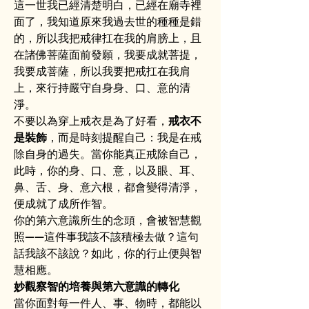
這一世我已經清楚明白，已經在廟寺裡
面了，我知道原來我過去世的種種是錯
的，所以我把戒律扛在我的肩膀上，且
在諸佛菩薩面前發願，我要成就菩提，
我要成菩薩，所以我要把戒扛在我肩
上，來行持嚴守自身身、口、意的清
淨。
不要以為穿上戒衣是為了好看，
戒衣不
是裝飾
，而是時刻提醒自己：我是在戒
除自身的過失。當你能真正戒除自己，
此時，你的身、口、意，以及眼、耳、
鼻、舌、身、意六根，都會變得清淨，
便成就了成所作智。
你的第六意識所生的念頭，會被智慧觀
照——這件事我該不該積極去做？這句
話我該不該說？如此，你的行止便與智
慧相應。
妙觀察智的培養與第六意識的轉化
當你面對每一件人、事、物時，都能以