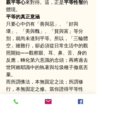
親平等心
來對待。這，正是
平等性智
的
體現。
平等的真正意涵
只要心中仍有「善與惡」、「好與
壞」、「美與醜」、「貧與富」等分
別，就尚未達到平等。所以，「三輪體
空」雖難行，卻必須從日常生活中的觀
照開始——觀察眼、耳、鼻、舌、身的
反應，轉化第六意識的念頭；再將過去
世阿賴耶識中的執著與垃圾種子徹底丟
棄。
而所謂佛法，本無固定之法；所謂修
行，本無固定之修。當你證得平等性
智，就已達到
別時輪
，沒有「外時
輪」，也沒有「內時輪」，因為已經完
全融為一體。
不再有你、我、他的分
別，沒有傲慢，也沒有勝敗，沒有好壞
之分，一切放下、不再執著，自然阿賴
耶識清淨光明。