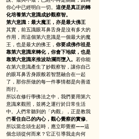
你心中已經明白一切。
這便是真正的轉
化培養第六意識成妙觀察智。
第六意識：最大魔王，亦是最大佛王
其實，前五識眼耳鼻舌身是沒有多大的
作用，而這個第六意識是一個最大的魔
王，也是最大的佛王，
你要成佛作祖是
靠第六意識來轉化，你會下地獄，也是
靠第六意識來推波助瀾而墮入。
若你能
在第六意識產生了妙觀察智，讓你自己
的眼耳鼻舌身跟般若智慧融合在一起
了，那你所做的每一件事情都是向善道
而行。
所以在修行學佛法之中，我們要用第六
意識來觀照，並將之運行於日常生活
中。人們常聽到的「內觀」，正是教我
們
看住自己的內心，觀心覺察的實修
。
所以當念頭生起時，應立即覺察——這
個念頭從何而來？它正引導我走向何