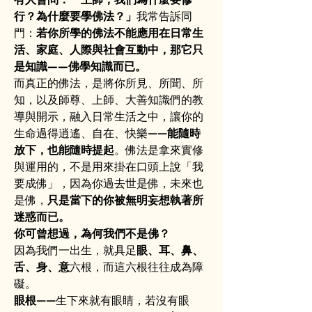
行？為什麼要學佛法？」
我常告訴同
門：
若你所學的佛法不能應用在日常生
活、家庭、人際與社會互動中，那它只
是知識——佛學知識而已。
而真正的佛法，是將你所見、所聞、所
知，以及師尊、上師、大善知識們的教
導與開示，融入日常生活之中，讓你的
生命過得逍遙、自在、快樂——
能隨時
放下，也能隨時提起
。佛法是拿來實修
與運用的，不是用來掛在口頭上說「我
要成佛」，因為你過去世是佛，未來也
是佛，
只是當下的你被無明妄想執著所
迷惑而已。
你可曾想過，為何我們不是佛？
因為我們一出生，就具足
眼、耳、鼻、
舌、身、意
六根，而這六根往往成為障
礙。
眼根
——生下來就有眼睛，若沒有眼