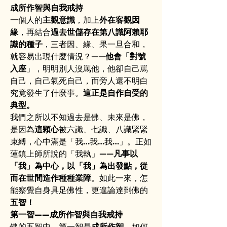
成所作智與自我戒持
一個人的
主觀意識
，加上
外在客觀因
緣
，再結合
過去世儲存在第八識阿賴耶
識的種子
，三者因、緣、果一旦合和，
就容易出現什麼情況？——
他會「對號
入座
」，明明別人沒罵他，他卻自己罵
自己，自己氣死自己，而旁人還不明白
究竟發生了什麼事。
這正是自作自受的
典型。
我們之所以不知過去是佛、未來是佛，
是因為
這顆心
被六識、七識、八識緊緊
束縛，心中滿是「我…我…我…」。正如
蓮鎮上師所說的「我執」——
凡事以
「我」為中心，以「我」為出發點，從
而在世間造作種種業障
。如此一來，怎
能察覺自身具足佛性，更遑論達到佛的
五智！
第一智——成所作智與自我戒持
佛的五智中，第一智是
成所作智
。如何