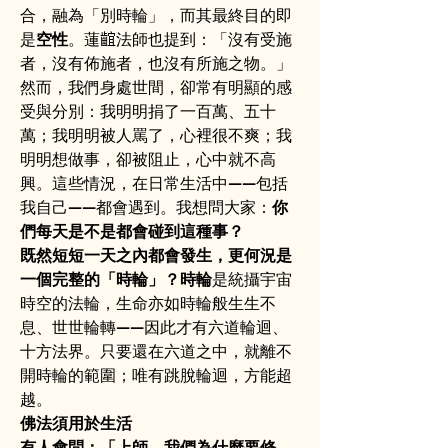
合，融為「別時輪」，而其最終目的即
是
空性
。蓮𪘲法師也提到：「沒有受施
者，沒有佈施者，也沒有所施之物。」
然而，我們身處世間，卻常有明顯的感
受與分別：我明明捐了一百萬、五十
萬；我明明被人罵了，心裡很不爽；我
明明想做事，卻被阻止，心中就不高
興。這些情況，在日常生活中——包括
我自己——都會遇到。我想問大家：
你
們每天是不是都會碰到這種事？
既然短短一天之內都會發生，更何況是
一個完整的「時輪」？時輪
是統攝宇宙
時空的法輪，生命亦如時輪般生生不
息、世世輪轉——因此才有六道輪迴、
十方法界。只要還在六道之中，就離不
開時輪的範圍；唯有跳脫輪迴，方能超
越。
佛法須用於生活
有人會問：「上師，我們為什麼要修