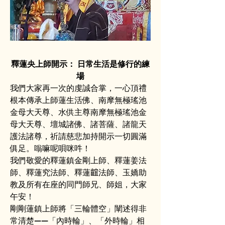
釋蓮央上師開示： 日常生活是修行的練
場
我們大家再一次的虔誠合掌，一心頂禮
根本傳承上師蓮生活佛、南摩無極瑤池
金母大天尊、水供主尊南摩無極瑤池金
母大天尊、壇城諸佛、諸菩薩、諸龍天
護法諸尊，祈請慈悲加持開示一切圓滿
俱足。嗡嘛呢唄咪吽！
我們敬愛的釋蓮鎮金剛上師、釋蓮姜法
師、釋蓮究法師、釋蓮𪘲法師、玉嬌助
教及所有在座的同門師兄、師姐，大家
午安！
剛剛蓮鎮上師將「三輪體空」闡述得非
常清楚——「內時輪」、「外時輪」相