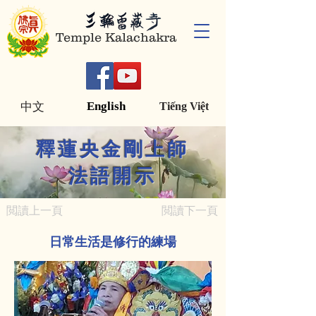
Temple Kalachakra
English
中文
Tiếng Việt
釋蓮央金剛上師
法語開示
閲讀上一頁
閲讀下一頁
日常生活是修行的練場