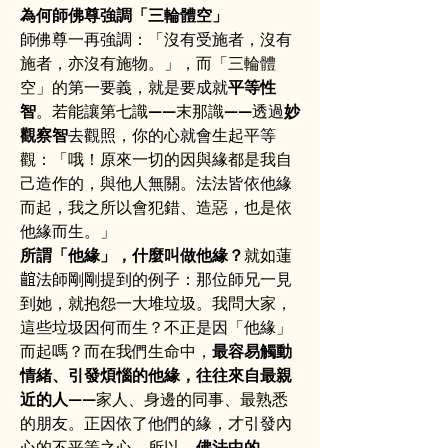
為何師佛尊強調「三輪體空」
師佛尊一再強調：「沒有受施者，沒有
施者，亦沒有施物。」，而「三輪體
空」的第一要義，就是要成就
平等性
智
。若能讓第七識——末那識——透過
妙
觀察智
去觀照，你的心就會生起平等
觀：「哦！原來一切的因與緣都是我自
己造作的，與他人無關。法法皆依他緣
而起，我之所以會犯錯、造惡，也是依
他緣而生。」
所謂「他緣」，什麼叫做他緣？
就如蓮
𪘲法師剛剛提到的例子：那位師兄一見
到她，就抱怨一大堆垃圾。我問大家，
這些垃圾因何而生？不正是因「他緣」
而起嗎？而在我們生命中，
最容易觸動
情緒、引發煩惱的他緣，往往來自最親
近的人
——家人、身邊的同事、最熟悉
的朋友。正因依了他們的緣，才引發內
心的不平等之心。所以，
佛法中的