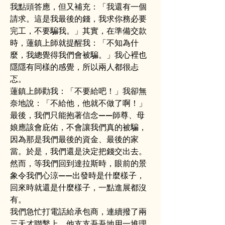
我點頭答應，但又補充：「我還有一個
請求。這是我最後的錢，我求你務必要
完工，不要騙我。」其實，在準備交款
時，蓮鎮上師就提醒我：「不知為什
麼，我總覺得我們會被騙。」我心裡也
隱隱有同樣的感覺，所以兩人都很忐
忑。
蓮鎮上師勸我：「不要給吧！」我卻無
奈地說：「不給他，他就不做了啊！」
最後，我們只能抱著信念——師尊、母
娘應該會庇佑，不會讓我們真的被騙，
因為那是我們最後的資金、最後的家
當。於是，我們還是決定把錢交出去。
然而，等我們回到達拉斯時，眼前的景
象令我們心涼——出發時是什麼樣子，
回來時就還是什麼樣子，一點進展都沒
有。
我們急忙打電話給承包商，連續撥了兩
三天才聯繫上。他支支吾吾地用一堆理