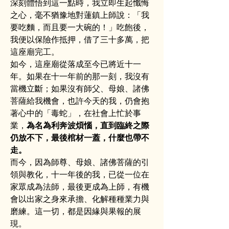
深刻體悟到這一點時，我立即生起懺悔
之心，毫不猶豫地對蓮鎮上師說：「我
要吃麵，而且要一大碗的！」吃飽後，
我便以保險作抵押，借了三十多萬，把
這座廟完工。
如今，這座廟從落成至今已將近十一
年。如果在十一年前的那一刻，我沒有
當機立斷；如果沒有師父、母娘、諸佛
菩薩給我機會，也許今天的我，仍會抱
著心中的「毒蛇」，在社會上忙於事
業，
為名為利奔波煩惱，直到臨終之際
仍放不下，最後棺材一蓋，什麼也帶不
走。
而今，因為師尊、母娘、諸佛菩薩的引
領與教化，十一年後的我，已從一位在
家眾成為法師，最後更成為上師，有機
會以出家之身來承擔、化解種種業力與
磨練。這一切，都是因緣與果報的展
現。