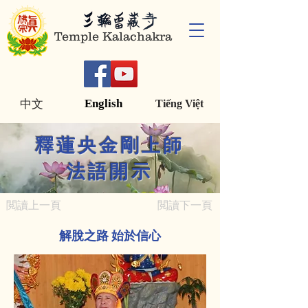
Temple Kalachakra
English
中文
Tiếng Việt
釋蓮央金剛上師
法語開示
閲讀上一頁
閲讀下一頁
解脫之路 始於信心