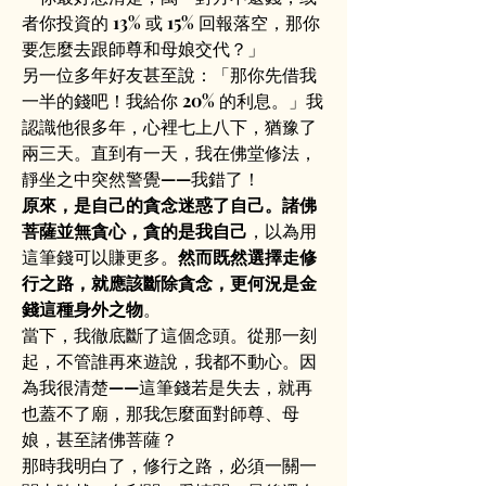
者你投資的 13% 或 15% 回報落空，那你
要怎麼去跟師尊和母娘交代？」
另一位多年好友甚至說：「那你先借我
一半的錢吧！我給你 20% 的利息。」我
認識他很多年，心裡七上八下，猶豫了
兩三天。直到有一天，我在佛堂修法，
靜坐之中突然警覺——我錯了！
原來，是自己的貪念迷惑了自己。諸佛
菩薩並無貪心，貪的是我自己
，以為用
這筆錢可以賺更多。
然而既然選擇走修
行之路，就應該斷除貪念，更何況是金
錢這種身外之物
。
當下，我徹底斷了這個念頭。從那一刻
起，不管誰再來遊說，我都不動心。因
為我很清楚——這筆錢若是失去，就再
也蓋不了廟，那我怎麼面對師尊、母
娘，甚至諸佛菩薩？
那時我明白了，修行之路，必須一關一