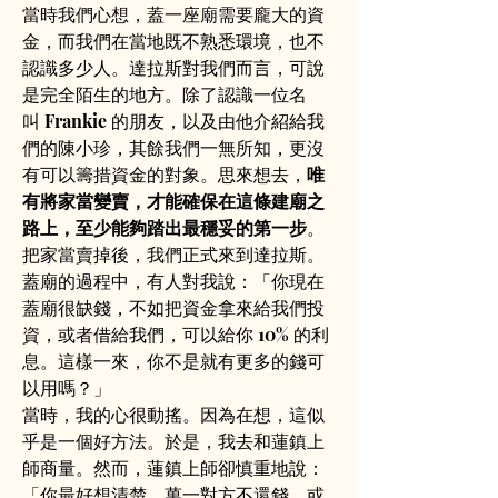
當時我們心想，蓋一座廟需要龐大的資
金，而我們在當地既不熟悉環境，也不
認識多少人。達拉斯對我們而言，可說
是完全陌生的地方。除了認識一位名
叫 Frankie 的朋友，以及由他介紹給我
們的陳小珍，其餘我們一無所知，更沒
有可以籌措資金的對象。思來想去，
唯
有將家當變賣，才能確保在這條建廟之
路上，至少能夠踏出最穩妥的第一步
。
把家當賣掉後，我們正式來到達拉斯。
蓋廟的過程中，有人對我說：「你現在
蓋廟很缺錢，不如把資金拿來給我們投
資，或者借給我們，可以給你 10% 的利
息。這樣一來，你不是就有更多的錢可
以用嗎？」
當時，我的心很動搖。因為在想，這似
乎是一個好方法。於是，我去和蓮鎮上
師商量。然而，蓮鎮上師卻慎重地說：
「你最好想清楚，萬一對方不還錢，或