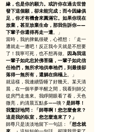
緣，也是你的願力。或許你在過去世曾
發下這個願，卻未能完成；而今因緣俱
足，你才有機會來圓滿它。如果你現在
放棄，甚至放棄生命，那我告訴你——
下輩子你還得再走一遭
。」
當時，我的脾氣很硬，心裡想：「走一
遭就走一遭吧！反正我今天就是不想要
了！我寧可死，也不想再做。
因為我這
一輩子如此忠於佛菩薩，一輩子如此信
任祂們，無所求地供奉祂們，到最後卻
落得一無所有，還躺在病榻上
。」
就這樣，我連續昏睡了好幾天。某天清
晨，在一個半夢半醒之間，我看到師父
從房門走進來。我睜開眼看了看，天色
微亮，約清晨五點多——咦？
是師尊！
我驚訝地問：「師尊啊！您怎麼會來？
這是我的臥室，您怎麼進來了？」
師尊只是淡淡地留下一句話：
「想念就
來。」
這短短的一句話，卻讓我思索了