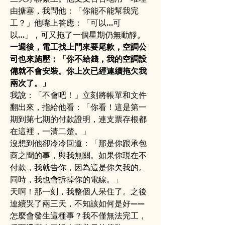
由搪塞，我問他：「你能不能幫我完
工？」他嘴上答應：「可以…可
以…」，可又拖了一個星期仍無動靜。
一週後，電工找上門來要尾款，空調公
司也來施壓：「你不給錢，我的空調設
備就不會安裝。你上次已經連續拖欠我
兩次了。」
我說：「不會吧！」立刻將帳單和文件
翻出來，指給他看：「你看！這是第一
期到第七期的付款證明，連支票存根都
在這裡，一清二楚。」
沒想到他卻冷冷回道：「那是你跟承包
商之間的事，與我無關。如果你現在不
付款，我就告你，因為這是你欠我的。
同時，我也會拆掉你的電線。」
天啊！那一刻，我整個人呆住了。之後
連續哭了兩三天，不知該如何是好——
怎麼會發生這種事？我不僅無法完工，