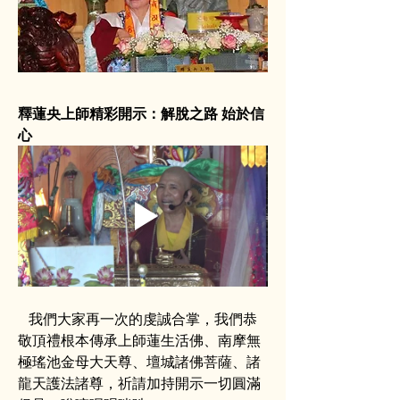
釋蓮央上師精彩開示：解脫之路 始於信
心 
   我們大家再一次的虔誠合掌，我們恭
敬頂禮根本傳承上師蓮生活佛、南摩無
極瑤池金母大天尊、壇城諸佛菩薩、諸
龍天護法諸尊，祈請加持開示一切圓滿