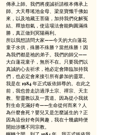
傳承上師。我們將虔誠祈請根本傳承上
師、大天尊瑤池金母、梁皇寶懺千佛如
來，以及地藏王菩薩，加持我們化解冤
結、釋放怨氣，使這場法會能夠圓滿殊
勝，真正做到冥陽兩利。
所以我想請問大家——今天的大白蓮花
童子水供，殊勝不殊勝？當然殊勝！因
為我們都是祂的弟子。我們的師父——
大白蓮花童子，無所不在。只要我們以
真誠的心去祈求，祂必定會降臨加持我
們，也必定會來接引所有參加的靈眾。
我是在 1984 年正式皈依師尊的。在此之
前，我也曾走訪過淨土宗、禪宗、天主
教、聖靈教以及一貫道。因為從小我就
對生命充滿好奇——生命從何而來？人
為什麼會死？嬰兒又是怎麼誕生的？正
因為這份好奇與興趣，我在十幾歲時便
開始涉獵不同宗教。
輾轉之間，到了 1984 年，我正式皈依我