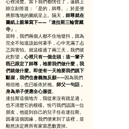
心裡清楚。當下我們都愣住了，蓮鎮上
師立刻答道：「是的，師尊。」於是便
將那塊地的圖紙呈上。隔天，
師尊就在
圖紙上親筆寫下——「達拉斯三輪雷藏
寺」
。
當時，我們兩個人都不住地發抖，因為
完全不知道該如何著手，心中充滿了忐
忑與害怕。就這樣過了兩三天，我們彼
此對望，
心裡只有一個念頭：這一輩子
既已跟定了師尊，祂要我們做什麼，我
們就做什麼。即使有一天祂要我們跳下
斷崖，我們也會義無反顧
——因為我們
相信祂，也已皈依於祂。
師父一句話，
身為弟子便應全心服從
。
達拉斯這個地方，我從來沒有踏足過，
也不清楚它的模樣。恰巧我們認識一位
朋友，他提到自己的兒子住在達拉斯。
因著這個因緣，我們便來到了這裡，並
毅然決定將所有家當悉數賣掉。