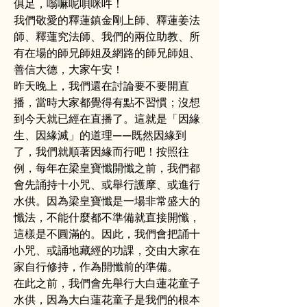
俱足，嗡嘛呢唄咪吽！
我們敬愛的釋蓮鎮金剛上師、釋蓮姜法
師、釋蓮究法師、我們的兩位助教、所
有在場的師兄師姐及網路的師兄師姐、
善信大德，大家午安！
昨天晚上，我們還在討論要不要開直
播，當時大家都覺得有點不習慣；沒想
到今天就已經在直播了。這就是「因緣
生、因緣滅」的道理——既然因緣到
了，我們就順著因緣而行吧！按照往
例，每年在梁皇寶懺開懺之前，我們都
會先誦持十小咒、或舉行護摩、或進行
水供。因為梁皇寶懺是一場非常盛大的
懺法，不能什麼都不準備就直接開懺，
這樣是不圓滿的。因此，我們會把誦十
小咒、或誦地藏經的功課，交由大家在
家自行修持，作為開懺前的準備。
在此之前，我們會先舉行大白蓮花童子
水供，因為大白蓮花童子是我們的根本