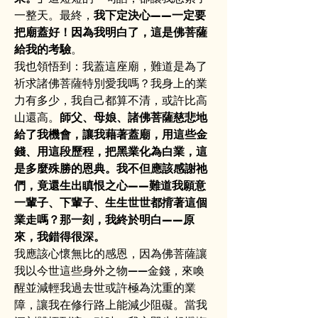
一整天。最終，
我下定決心——一定要
把廟蓋好！因為我明白了，這是佛菩薩
給我的考驗
。
我也領悟到：我蓋這座廟，難道是為了
祈求諸佛菩薩特別愛我嗎？我身上的業
力有多少，我自己都算不清，或許比高
山還高。
師父、母娘、諸佛菩薩慈悲地
給了我機會，讓我藉著蓋廟，用這些金
錢、用這段歷程，把黑業化為白業，這
是多麼殊勝的恩典。我不但應該感謝祂
們，竟還生出瞋恨之心——難道我願意
一輩子、下輩子、生生世世都揹著這個
業走嗎？那一刻，我終於明白——原
來，我錯得很深。
我應該心懷無比的感恩，因為佛菩薩讓
我以今世這些身外之物——金錢，來喚
醒並減輕我過去世或許極為沈重的業
障，讓我在修行路上能減少阻礙。當我