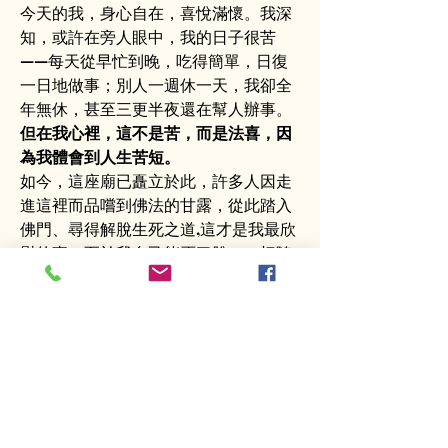
今天的我，身心自在，喜悅滿懷。我深
知，或許在旁人眼中，我的日子很苦
——每天從早忙到晚，吃得簡單，日復
一日地做事；別人一週休一天，我卻全
年無休，甚至三更半夜還在幫人辦事。
但在我心裡，這不是苦，而是法喜，因
為我體會到人生苦短。
如今，這座廟已矗立於此，許多人因走
進這裡而品嚐到佛法的甘露，從此踏入
佛門、尋得解脫生死之道,這才是我最欣
慰的事。至於我自己能否了脫，一切隨
緣；但只要在座的你們能夠了脫生死，
深入佛法，並將佛法傳遞給身邊的人，
那麼我所做的一切，就都值得了。
禮拜五開始，我們禮拜《梁皇寶懺》卷
一，它有三大重點：第一，皈依；第
二，斷疑；第三，懺悔。這是禮拜五開
懺時必須面對的修持要領，首卷對我們
來說尤為重要。為什麼？因為若沒有皈