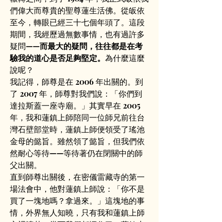
們偉大而尊貴的聖尊蓮生活佛。從皈依
至今，轉眼已經三十七個年頭了。這段
期間，我經歷過無數事情，也有過許多
疑問——
而最大的疑問，往往都是在考
驗我的道心是否足夠堅定。
為什麼這麼
說呢？
我記得，師尊是在 2006 年出關的。到
了 2007 年，師尊對我們說：「你們到
達拉斯蓋一座寺廟。」其實早在 2005 
年，我和蓮鎮上師陪同一位師兄前往台
灣石壁部堂時，蓮鎮上師便領受了瑤池
金母的懿旨。雖然領了懿旨，但我們依
然耐心等待——等待著仍在閉關中的師
父出關。
直到師尊出關後，在密儀雷藏寺的第一
場法會中，他對蓮鎮上師說：「你不是
買了一塊地嗎？拿過來。」這塊地的事
情，外界無人知曉，只有我和蓮鎮上師