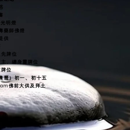
惑
書
燈/光明燈
延壽藥師佛燈
殿提供
塔
祖先牌位
債主、纏身靈牌位
靈牌位
、
（農曆）初一
初十五
30am佛前大供及拜土