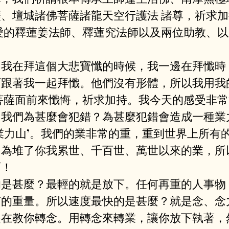
、壇城諸佛菩薩諸⿓天空⾏護法 諸尊，祈求
愛的釋蓮姜法師、釋蓮究法師以及兩位助教、
？我在拜這個⼤悲寶懺的時候，我⼀邊在拜懺時
⾯跟著我⼀起拜懺。他們沒有形體，所以我⽤我
菩薩⾯前來懺悔，祈求加持。我今天的感受非
，我們為甚麼會犯錯？為甚麼犯錯會造成⼀種業
業⼒⼭’。我們的業⾮常的重，重到世界上所有
因為堆了你我累世、千百世、萬世以來的業，所
啊！
的是甚麼？最輕的就是放下。任何再重的人事物
的重量。所以速度最快的是甚麼？就是念、念⼒
是在教你轉念。⽤轉念來轉業，讓你放下執著，