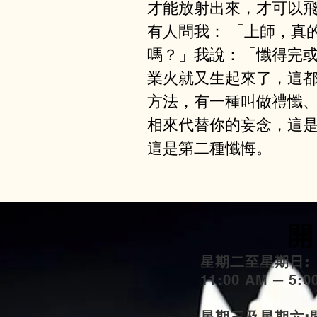
才能放射出來，才可以⾶
有⼈問我： 「上師，真
嗎？」我說：「懺得完
業⽕就⼜生起來了，這
⽅法，有⼀種叫做禮懺
相來代替你的妄念，這
這是第⼆種懺悔。
開
星期二至星期日:
11:00 AM ─ 5: