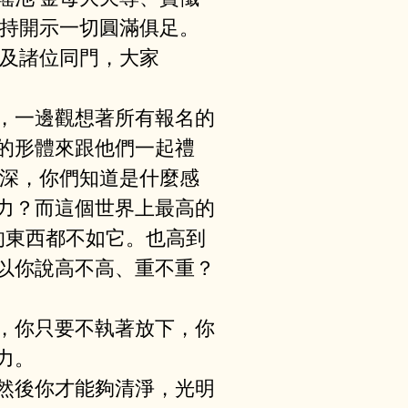
加持開⽰⼀切圓滿俱⾜。
以及諸位同⾨，⼤家
，⼀邊觀想著所有報名的
的形體來跟他們⼀起禮
常深，你們知道是什麼感
⼒？⽽這個世界上最⾼的
的東⻄都不如它。也⾼到
以你說⾼不⾼、重不重？
，你只要不執著放下，你
。 
然後你才能夠清淨，光明