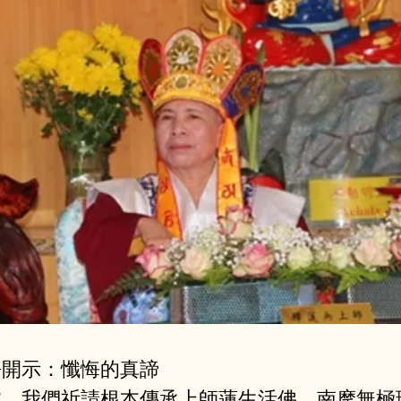
語開示：懺悔的真諦
，我們祈請根本傳承上師蓮⽣活佛、南摩無極