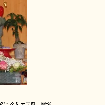
瑤池 ⾦⺟⼤天尊、寶懺