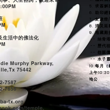
問事、人生咨詢，歡迎來電
5. 求簽解
5:00PM
6. 助印經
班
7. 太歲
PM
8. 消災
9. 地藏
及生活中的佛法化
-- 纳骨
PM
-- 歷代
-- 怨親
-- 水子
udie Murphy Parkway,
10.每月
e,Tx 75442
上午10:
地公
2-7587
2-7656
ba-tx.org
book.com/temple.