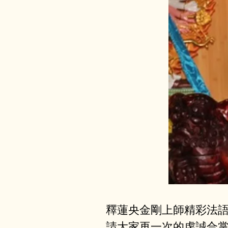
釋蓮央金剛上師精彩法
請⼤家再⼀次的虔誠合掌