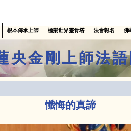
根本傳承上師
極樂世界靈骨塔
法會報名
佛
蓮央金剛上師法語
懺悔的真諦