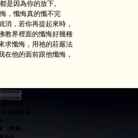
都是因為你的放下。 
懺悔，懺悔真的懺不完
就消，若你再提起來時，
佛教界裡⾯的懺悔好幾種
來求懺悔，⽤祂的莊嚴法
我在他的面前跟他懺悔，
寺服務項目：
開光及安設壇城
水擇日
咨詢（問事）
關懷助唸