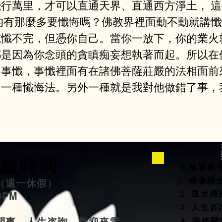
⾏萬⾥，才可以直通天界、直通⻄⽅淨⼟， 這
的有那麼多要懺悔嗎？佛教界裡⾯動不動就講
或懺不完，但憑你⾃⼰。當你⼀放下，你的業⽕
都是因為你念頭的貪瞋痴妄想執著而起。所以在
、事懺，事懺裡⾯有在諸佛菩薩莊嚴的法相⾯前
是⼀種懺悔法。另外⼀種就是我對他做錯了事，
放時間
三輪雷藏
1. 佛像
（週一休假）
2. 風
00PM
3. 人生
4. 臨終