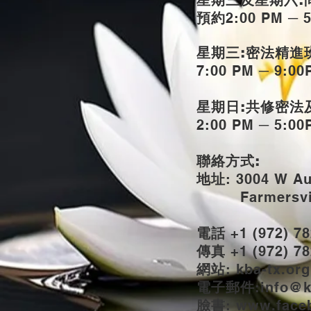
星期三及星期六:
預約
2:00 PM ─ 
星期三:密法精進
7:00 PM ─ 9:00
星期日:共修密法
2:00 PM ─ 5:00
聯絡方式:
地址
: 3004 W A
Farmersvill
電話
+1 (972) 78
傳真
+1 (972) 78
網站
: kba-tx.org
電子郵件
:
info@k
臉書
: www.
face