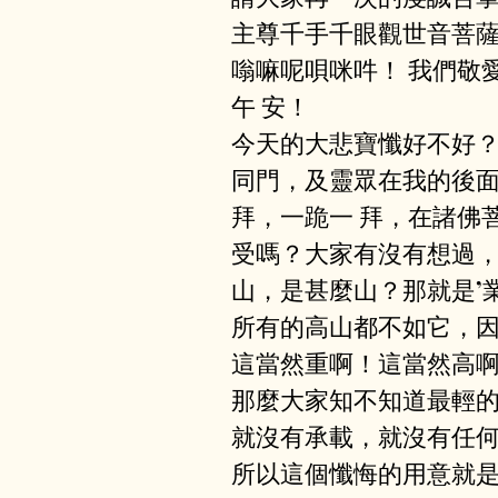
主尊千⼿千眼觀世⾳菩薩
嗡嘛呢唄咪吽！ 我們敬
午 安！ 
今天的⼤悲寶懺好不好
同⾨，及靈眾在我的後
拜，⼀跪⼀ 拜，在諸佛
受嗎？⼤家有沒有想過
⼭，是甚麼⼭？那就是’
所有的高山都不如它，
這當然重啊！這當然⾼
那麼⼤家知不知道最輕
就沒有承載，就沒有任何
所以這個懺悔的⽤意就