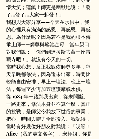
懷大笑；蓮鎮上師更是幽默地說：「發
了…發了…大家一起發！」
我想與大家分享——今天在水供中，我
的心裡只有滿滿的感恩、再感恩、再感
恩。為什麼呢？因為若不是我的根本傳
承上師——師尊與瑤池金母，當年親口
對我們說：「你們到達拉斯去蓋一座雷
藏寺吧！」就沒有今天的一切。
當時我心想，反正我皈依師尊多年，每
天早晚都修法，因為還未出家，時間比
較能自由安排，早上一壇法、晚上一壇
法，每週至少再加五壇護摩或水供。
從 1984 年一路到我出家，從未間斷。
一路走來，修法本身並不算什麼，真正
的挑戰，是師父令我放下世俗的事業，
把心、時間與體力全部投入。我記得，
當時有好幾位好朋友對我說：「哎呀！
Alice（我的英文名字），宋師姐，你是