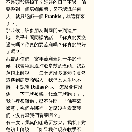
不是頭殼壞掉了？好好的日子不過，偏
要跑到一個窮鄉僻壤，又不認識任何
人，就只認識一個 Frankie，就這樣來
了？」
那時候，許多朋友與同門來到這片土
地，幾乎都問同樣的話：「你真的要搬
過來嗎？你真的要蓋廟嗎？你真的想好
了嗎？」
我告訴你們，當年蓋廟蓋到一半的時
候，我曾經動過打退堂鼓的念頭。我對
蓮鎮上師說：「怎麼這麼多麻煩？竟然
還遇到建築商騙人！我們又人生地不
熟，不認識 Dallas 的人，怎麼會這麼
傻，一下子就被騙？錢拿了就跑！」，
我心裡很難過，忍不住問：「佛菩薩、
師尊，祢們在哪裡？怎麼沒有看著我
們？沒有幫我們看著啊？」
有一度，我真的想過要放棄。我私下對
蓮鎮上師說：「如果我們現在收手不