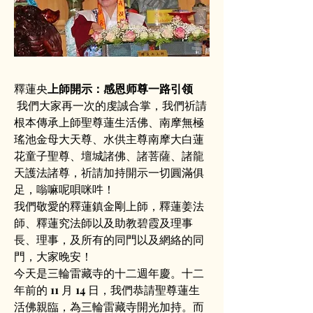
釋蓮央
上師開示：感恩师尊一路引领
 我們大家再一次的虔誠合掌，我們祈請
根本傳承上師聖尊蓮生活佛、南摩無極
瑤池金母大天尊、水供主尊南摩大白蓮
花童子聖尊、壇城諸佛、諸菩薩、諸龍
天護法諸尊，祈請加持開示一切圓滿俱
足，嗡嘛呢唄咪吽！       
我們敬愛的釋蓮鎮金剛上師，釋蓮姜法
師、釋蓮究法師以及助教碧霞及理事
長、理事，及所有的同門以及網絡的同
門，大家晚安！       
今天是三輪雷藏寺的十二週年慶。十二
年前的 11 月 14 日，我們恭請聖尊蓮生
活佛親臨，為三輪雷藏寺開光加持。而