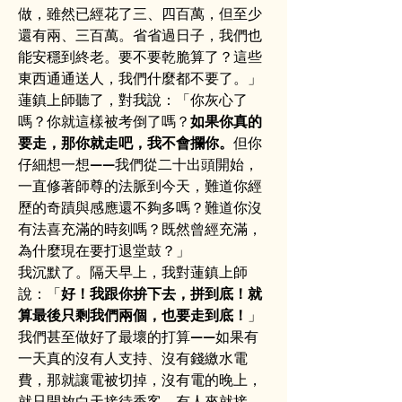
做，雖然已經花了三、四百萬，但至少
還有兩、三百萬。省省過日子，我們也
能安穩到終老。要不要乾脆算了？這些
東西通通送人，我們什麼都不要了。」
蓮鎮上師聽了，對我說：「你灰心了
嗎？你就這樣被考倒了嗎？
如果你真的
要走，那你就走吧，我不會攔你。
但你
仔細想一想——我們從二十出頭開始，
一直修著師尊的法脈到今天，難道你經
歷的奇蹟與感應還不夠多嗎？難道你沒
有法喜充滿的時刻嗎？既然曾經充滿，
為什麼現在要打退堂鼓？」
我沉默了。隔天早上，我對蓮鎮上師
說：「
好！我跟你拚下去，拼到底！就
算最後只剩我們兩個，也要走到底！
」
我們甚至做好了最壞的打算——如果有
一天真的沒有人支持、沒有錢繳水電
費，那就讓電被切掉，沒有電的晚上，
就只開放白天接待香客，有人來就接