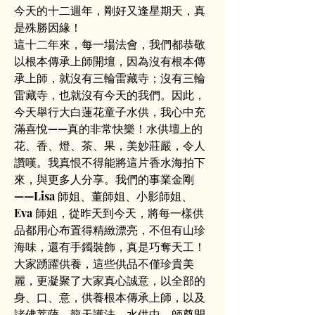
今天的十二週年，剛好又逢星期天，真
是殊勝因緣！
這十二年來，每一場法會，我們都恭敬
以根本傳承上師開壇，因為沒有根本傳
承上師，就沒有三輪雷藏寺；沒有三輪
雷藏寺，也就沒有今天的我們。因此，
今天舉行大白蓮花童子水供，我心中充
滿喜悅——真的非常快樂！水供壇上的
花、香、燈、茶、果，美妙莊嚴，令人
讚嘆。我真恨不得能將這片香水海拍下
來，與更多人分享。我們的事業金剛
——Lisa 師姐、董師姐、小影師姐、
Eva 師姐，從昨天到今天，將每一樣供
品都用心布置得精緻漂亮，不但有山珍
海味，還有手鐲裝飾，真是巧奪天工！
大家踴躍供養，這些供品不僅珍貴美
麗，更凝聚了大家真心誠意，以全部的
身、口、意，供養根本傳承上師，以及
諸佛菩薩、龍天護法。水供中，師尊開