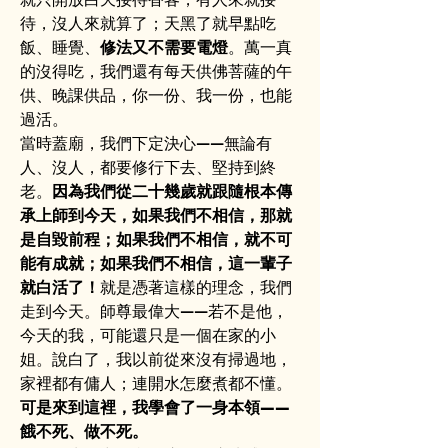
待，沒人來就算了；天黑了就早點吃
飯、睡覺、
修法又不需要電燈
。萬一真
的沒得吃，我們還有每天供佛菩薩的午
供、晚課供品，你一份、我一份，也能
過活。
當時蓋廟，我們下定決心——無論有
人、沒人，都要修行下去、堅持到終
老。
因為我們從二十幾歲就跟隨根本傳
承上師到今天，如果我們不相信，那就
是自毀前程；如果我們不相信，就不可
能有成就；如果我們不相信，這一輩子
就白活了！
就是憑著這樣的理念，我們
走到今天。師尊最偉大——若不是他，
今天的我，可能還只是一個在家的小
姐。說白了，我以前從來沒有掃過地，
家裡都有傭人；連開水怎麼煮都不懂。
可是來到這裡，我學會了一身本領——
餓不死、做不死。