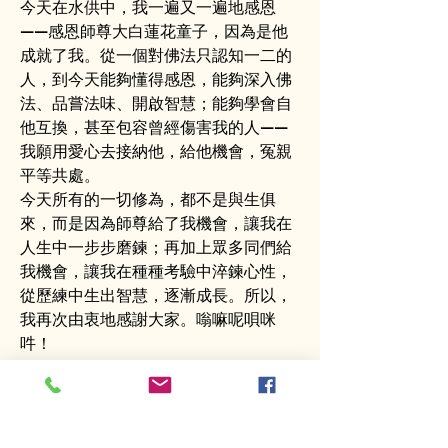
今天在水供中，我一遍又一遍地感恩
——感恩師尊大白蓮花童子，因為是他
成就了我。從一個對佛法只認知一二的
人，到今天能夠懂得感恩，能夠深入佛
法、品嘗法味、開啟智慧；能夠學會自
他互換，甚至包容曾經傷害我的人——
我願用愛心去接納他，給他機會，冤親
平等共處。
今天所有的一切修為，都不是與生俱
來，而是因為師尊給了我機會，讓我在
人生中一步步磨鍊；再加上眾多同們給
我機會，讓我在種種考驗中淬鍊心性，
從歷練中生出智慧，逐漸成長。所以，
我再次由衷地感謝大家。嗡嘛呢唄咪
吽！