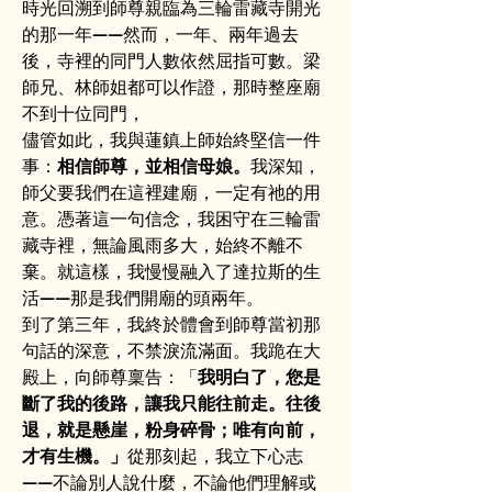
時光回溯到師尊親臨為三輪雷藏寺開光
的那一年——然而，一年、兩年過去
後，寺裡的同門人數依然屈指可數。梁
師兄、林師姐都可以作證，那時整座廟
不到十位同門，
儘管如此，我與蓮鎮上師始終堅信一件
事：
相信師尊，並相信母娘。
我深知，
師父要我們在這裡建廟，一定有祂的用
意。憑著這一句信念，我困守在三輪雷
藏寺裡，無論風雨多大，始終不離不
棄。就這樣，我慢慢融入了達拉斯的生
活——那是我們開廟的頭兩年。
到了第三年，我終於體會到師尊當初那
句話的深意，不禁淚流滿面。我跪在大
殿上，向師尊稟告：「
我明白了，您是
斷了我的後路，讓我只能往前走。往後
退，就是懸崖，粉身碎骨；唯有向前，
才有生機。」
從那刻起，我立下心志
——不論別人說什麼，不論他們理解或