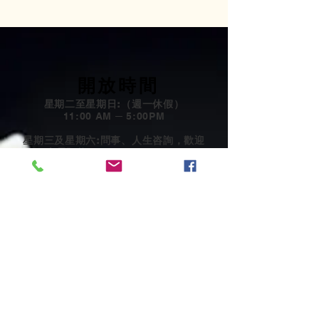
開放時間
星期二至星期日:（週一休假）
11:00 AM ─ 5:00PM
星期三及星期六:問事、人生咨詢，歡迎
來電預約
2:00 PM ─ 5:00PM
星期三:密法精進班
7:00 PM ─ 9:00PM
星期日:共修密法及生活中的佛法化
2:00 PM ─ 5:00PM
聯絡方式:
地址
: 3004 W Audie Murphy
Parkway,
Farmersville,Tx 75442
電話
+1 (972) 782-7587