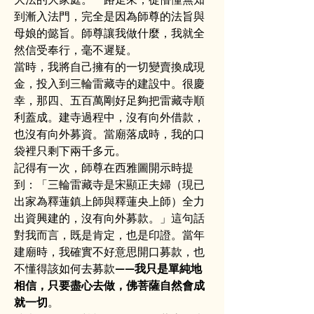
到漸入法門，完全是因為師尊的法旨與
母娘的懿旨。師尊讓我做什麼，我就全
然信受奉行，毫不遲疑。
當時，我將自己擁有的一切變賣換成現
金，投入到三輪雷藏寺的建設中。很慶
幸，那四、五百萬剛好足夠把雷藏寺順
利蓋成。建寺過程中，沒有向外借款，
也沒有向外募資。當廟落成時，我的口
袋裡只剩下兩千多元。
記得有一次，師尊在西雅圖開示時提
到：「三輪雷藏寺是宋顯正夫婦（現已
出家為釋蓮鎮上師與釋蓮央上師）全力
出資興建的，沒有向外募款。」這句話
對我而言，既是肯定，也是印證。當年
建廟時，我確實不好意思開口募款，也
不懂得該如何去募款——
我只是單純地
相信，只要盡心去做，佛菩薩自然會成
就一切
。