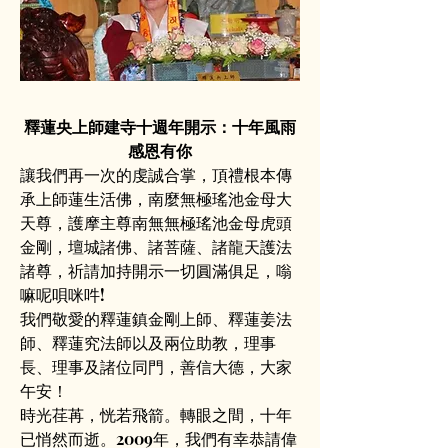
釋蓮央上師建寺十週年開示：十年風雨
感恩有你
讓我們再一次的虔誠合掌，頂禮根本傳
承上師蓮生活佛，南麼無極瑤池金母大
天尊，護摩主尊南無無極瑤池金母虎頭
金剛，壇城諸佛、諸菩薩、諸龍天護法
諸尊，祈請加持開示一切圓滿俱足，嗡
嘛呢唄咪吽!
我們敬愛的釋蓮鎮金剛上師、釋蓮姜法
師、釋蓮究法師以及兩位助教，理事
長、理事及諸位同門，善信大德，大家
午安！
時光荏苒，恍若飛箭。轉眼之間，十年
已悄然而逝。2009年，我們有幸恭請偉