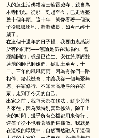
大的蓮生活佛親臨三輪雷藏寺，親自為
本寺開光。從那一刻起至今，已走過整
整十個年頭。這十年，就像看著一個孩
子從呱呱墜地，漸漸成長，如今已經十
歲了。
在這個十週年的日子裡，我要由衷感謝
所有的同門——無論是仍在現場的、曾
經離開的，或是已往生、安住於摩訶雙
蓮池的師兄師姐們。從動土至今，十
二、三年的風風雨雨，因為有你們一路
相伴、給我機會，才讓我從一個無憂無
慮、在家修行、不知天高地厚的在家
眾，走到了今天的自己。
出家之前，我每天都在修法，鮮少與外
界來往，因為我特別喜歡修法。除了上
班的時間，幾乎所有空檔都用來修行，
連孩子從小也看著我們這樣做。我就是
在這樣的環境中，自然而然融入了這個
大法的大家庭。一路走來，從懵懂無知