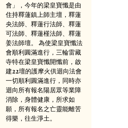
會」，今年的梁皇寶懺是由
住持釋蓮鎮上師主壇，釋蓮
央法師、釋蓮行法師、釋蓮
可法師、釋蓮槿法師、釋蓮
姜法師壇。 為使梁皇寶懺法
會順利圓滿進行，三輪雷藏
寺特在梁皇寶懺開懺前，啟
建22壇的護摩火供迴向法會
一切順利圓滿進行，同時亦
迴向所有報名陽居眾等業障
消除，身體健康，所求如
願，所有報名之亡靈能離苦
得樂，往生淨土。