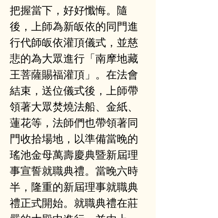
把握當下，好好懺悔。隨
後，上師為新皈依的同門進
行代師皈依灌頂儀式，並慈
悲的為大眾進行「南摩地藏
王菩薩賜福灌頂」。在法會
結束，送位儀式後，上師帶
領著大眾焚燒法船、金紙、
蓮花等，法師們也帶領著同
門收拾場地，以準備當晚的
瑤池金母萬壽慶典暨新屆理
事宣誓就職典禮。當晚六時
半，隆重的新屆理事就職典
禮正式開始。就職典禮在莊