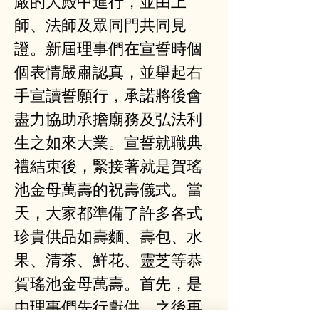
嚴的大殿中進行，並由上
師、法師及眾同門共同見
證。新屆理事們在宣誓時個
個表情嚴肅認真，並舉起右
手宣讀誓願行，承諾將後會
盡力協助承擔廟務及弘法利
生之如來大業。宣誓就職典
禮結束後，緊接著就是賀瑤
池金母萬壽的祝壽儀式。當
天，大家都準備了許多各式
珍貴供品如壽麵、壽包、水
果、清茶、鮮花、靈芝等恭
賀瑤池金母萬壽。首先，是
由理事們先行獻供，之後再