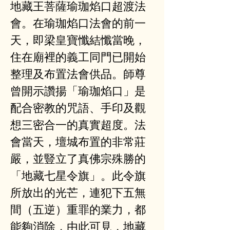
地藏王菩薩瑜珈焰口超渡法
會。在瑜珈焰口法會的前一
天，即梁皇寶懺結懺當晚，
住在廟裡的義工同門已開始
整理及布置法會供品。師尊
曾開示讚揚「瑜珈焰口」是
配合密教的咒語、手印及觀
想三密合一的真實超度。法
會當天，壇城布置的非常莊
嚴，並豎立了真佛宗殊勝的
「地藏七星令旗」。此令旗
所放出的光芒，連犯下五無
間（五逆）重罪的業力，都
能夠消除，由此可見，地藏