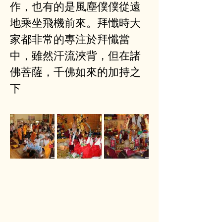
作，也有的是風塵僕僕從遠
地乘坐飛機前來。拜懺時大
家都非常的專注於拜懺當
中，雖然汗流浹背，但在諸
佛菩薩，千佛如來的加持之
下