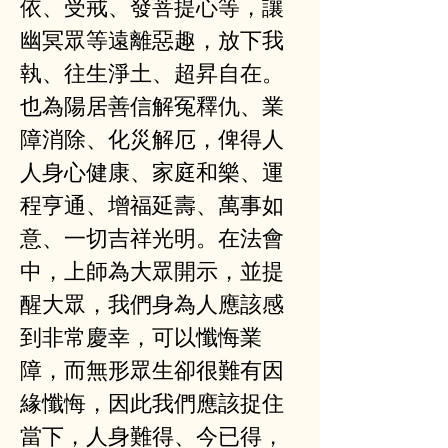
依、受戒、發菩提心等，讓
幽冥眾等遠離惡趣，放下我
執、往生淨土、超昇自在。
也為陽居善信解冤釋仇、業
障消除、化災解厄，俾得人
人身心健康、家庭和樂、運
程亨通、增福延壽、萬事如
意、一切吉祥光明。在法會
中，上師為大眾開示，並提
醒大眾，我們身為人應該感
到非常慶幸，可以懺悔業
障，而無形眾生卻很難有因
緣懺悔，因此我們應該捉住
當下，人身難得、今已得，