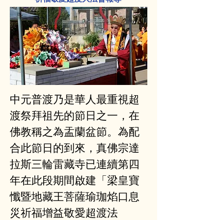
中元普渡乃是華人最重視超
渡祭拜祖先的節日之一，在
佛教稱之為盂蘭盆節。為配
合此節日的到來，真佛宗達
拉斯三輪雷藏寺已連續第四
年在此段期間啟建「梁皇寶
懺暨地藏王菩薩瑜珈焰口息
災祈福增益敬愛超渡法