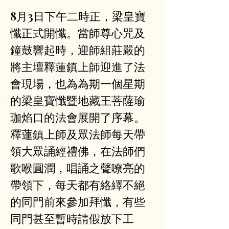
8月3日下午二時正，梁皇寶
懺正式開懺。當師尊心咒及
鐘鼓響起時，迎師組莊嚴的
將主壇釋蓮鎮上師迎進了法
會現場，也為為期一個星期
的梁皇寶懺暨地藏王菩薩瑜
珈焰口的法會展開了序幕。
釋蓮鎮上師及眾法師每天帶
領大眾誦經禮佛，在法師們
歌喉圓潤，唱誦之聲嘹亮的
帶領下，每天都有絡繹不絕
的同門前來參加拜懺，有些
同門甚至暫時請假放下工