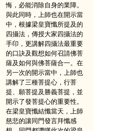
悔，必能消除自身的業障。
與此同時，上師也在開示當
中，根據梁皇寶懺所提及的
四攝法，傳授大家四攝法的
手印，更講解四攝法最重要
的口訣及觀想如何召請佛菩
薩及如何與佛菩薩合一。在
另一次的開示當中，上師也
講解了三種菩提心，行菩
提、願菩提及勝義菩提，並
開示了發菩提心的重要性。
在梁皇寶懺結懺當天，上師
慈悲的讓同門發言拜懺感
想，同門都讚嘆此次的梁皇