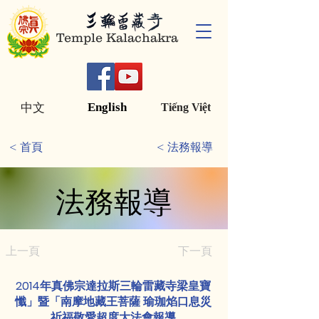
Temple Kalachakra
English
中文
Tiếng Việt
< 首頁
< 法務報導
法務報導
法務報導
上一頁
下一頁
2014年真佛宗達拉斯三輪雷藏寺梁皇寶
懺」暨「南摩地藏王菩薩 瑜珈焰口息災
祈福敬愛超度大法會報導