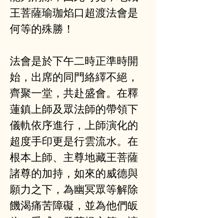
王菩薩瑜珈焰口超渡法會是
何等的殊勝！
法會是於下午二時正準時開
始，出席的同門絡繹不絕，
齊聚一堂，共赴盛會。在釋
蓮鎮上師及眾法師的帶領下
儀軌依序進行，上師演化的
超度手印更是行雲流水。在
根本上師、主尊地藏王菩薩
諸尊的加持，如來的威德與
願力之下，為幽冥眾等解除
饑渴痛苦障礙，並為他們皈